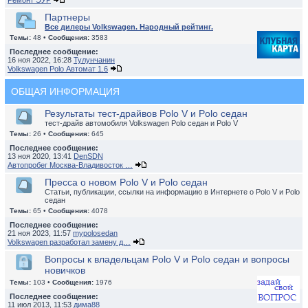
Ремонт ЭУР
Партнеры
Все дилеры Volkswagen. Народный рейтинг.
Темы:
48 •
Сообщения:
3583
Последнее сообщение:
16 ноя 2022, 16:28
Тулунчанин
Volkswagen Polo Автомат 1.6
ОБЩАЯ ИНФОРМАЦИЯ
Результаты тест-драйвов Polo V и Polo седан
тест-драйв автомобиля Volkswagen Polo седан и Polo V
Темы:
26 •
Сообщения:
645
Последнее сообщение:
13 ноя 2020, 13:41
DenSDN
Автопробег Москва-Владивосток …
Пресса о новом Polo V и Polo седан
Статьи, публикации, ссылки на информацию в Интернете о Polo V и Polo
седан
Темы:
65 •
Сообщения:
4078
Последнее сообщение:
21 ноя 2023, 11:57
mypolosedan
Volkswagen разработал замену д…
Вопросы к владельцам Polo V и Polo седан и вопросы
новичков
Темы:
103 •
Сообщения:
1976
Последнее сообщение:
11 июл 2013, 11:53
дима88