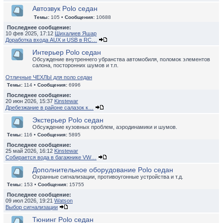
Автозвук Polo седан
Темы:
105 •
Сообщения:
10688
Последнее сообщение:
10 фев 2025, 17:12
Шихалиев Яшар
Доработка входа AUX и USB в RC…
Интерьер Polo седан
Обсуждение внутреннего убранства автомобиля, поломок элементов
салона, посторонних шумов и т.п.
Отличные ЧЕХЛЫ для поло седан
Темы:
114 •
Сообщения:
6996
Последнее сообщение:
20 июн 2026, 15:37
Kinstewar
Дребезжание в районе салазок к…
Экстерьер Polo седан
Обсуждение кузовных проблем, аэродинамики и шумов.
Темы:
116 •
Сообщения:
5895
Последнее сообщение:
25 май 2026, 16:12
Kinstewar
Собирается вода в багажнике VW…
Дополнительное оборудование Polo седан
Охранные сигнализации, противоугонные устройства и т.д.
Темы:
153 •
Сообщения:
15755
Последнее сообщение:
09 июл 2026, 19:21
Watson
Выбор сигнализации
Тюнинг Polo седан