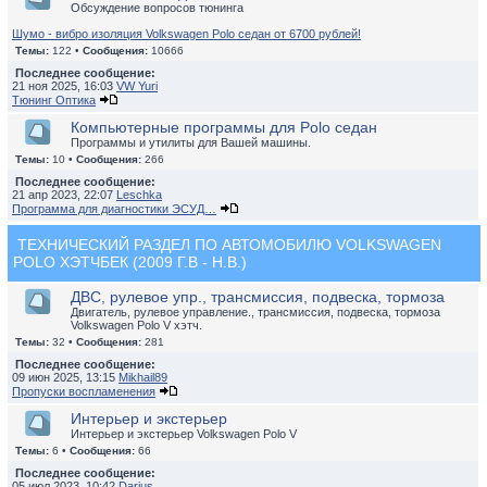
Обсуждение вопросов тюнинга
Шумо - вибро изоляция Volkswagen Polo седан от 6700 рублей!
Темы:
122 •
Сообщения:
10666
Последнее сообщение:
21 ноя 2025, 16:03
VW Yuri
Тюнинг Оптика
Компьютерные программы для Polo седан
Программы и утилиты для Вашей машины.
Темы:
10 •
Сообщения:
266
Последнее сообщение:
21 апр 2023, 22:07
Leschka
Программа для диагностики ЭСУД…
ТЕХНИЧЕСКИЙ РАЗДЕЛ ПО АВТОМОБИЛЮ VOLKSWAGEN
POLO ХЭТЧБЕК (2009 Г.В - Н.В.)
ДВС, рулевое упр., трансмиссия, подвеска, тормоза
Двигатель, рулевое управление., трансмиссия, подвеска, тормоза
Volkswagen Polo V хэтч.
Темы:
32 •
Сообщения:
281
Последнее сообщение:
09 июн 2025, 13:15
Mikhail89
Пропуски воспламенения
Интерьер и экстерьер
Интерьер и экстерьер Volkswagen Polo V
Темы:
6 •
Сообщения:
66
Последнее сообщение:
05 июл 2023, 10:42
Darius