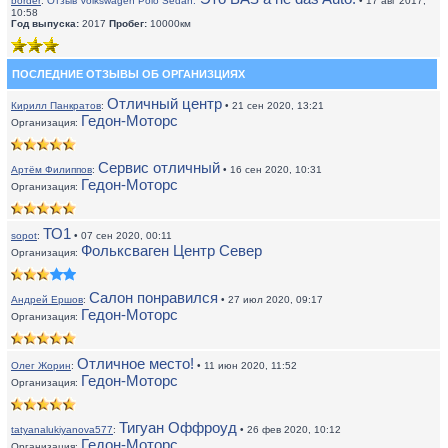
border
:
Отзыв Volkswagen Polo Sedan:
• 17 авг 2017,
10:58
Год выпуска:
2017
Пробег:
10000км
ПОСЛЕДНИЕ ОТЗЫВЫ ОБ ОРГАНИЗЦИЯХ
Отличный центр
Кирилл Панкратов
:
• 21 сен 2020, 13:21
Гедон-Моторс
Организация:
Сервис отличный
Артём Филиппов
:
• 16 сен 2020, 10:31
Гедон-Моторс
Организация:
ТО1
sopot
:
• 07 сен 2020, 00:11
Фольксваген Центр Север
Организация:
Салон понравился
Андрей Ершов
:
• 27 июл 2020, 09:17
Гедон-Моторс
Организация:
Отличное место!
Олег Жорин
:
• 11 июн 2020, 11:52
Гедон-Моторс
Организация:
Тигуан Оффроуд
tatyanalukiyanova577
:
• 26 фев 2020, 10:12
Гедон-Моторс
Организация: