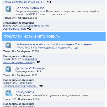
Сломано крепление козырька на …
Вопросы новичков
Вопросы новичков, если Вы не знаете где разместить тему, задайте
вопрос по VW Polo седан в этом разделе.
Темы:
146 •
Сообщения:
926
Последнее сообщение:
16 фев 2026, 10:41
Кондратьев Артём
Ошибка P0327 polo
ПОКУПАЕМ НОВЫЙ АВТОМОБИЛЬ
Выбираем новый или б/у Volkswagen Polo седан
ПРАЙС ЛИСТ VW Polo седан 2014 модельного года
Темы:
67 •
Сообщения:
17678
Последнее сообщение:
24 окт 2025, 17:12
roman456
polo sedan глохнет на ходу
Дилеры Volkswagen
продавцы нового Polo
Темы:
61 •
Сообщения:
1235
Последнее сообщение:
20 июл 2022, 20:01
omev
Недобросовестные дилеры...
Конкуренты
Выбор нового автомобиля, одноклассники, равные по цене
Темы:
152 •
Сообщения:
32363
Последнее сообщение:
29 июн 2025, 19:41
Юрий Б