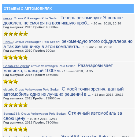
ОТЗЫВЫ О АВТОМОБИЛЯХ
Теперь резюмирую: Я вполне
neyas
:
Отзыв Volkswagen Polo Sedan:
доволен, не смотря на возникшую проб...
• 26 окт 2018, 10:36
Год выпуска:
2015
Пробег:
40000км
рекомендую этого оф.диллера но
* пух...
:
Отзыв Volkswagen Polo Sedan:
а так же машинку в этой комплекта...
• 02 авг 2018, 20:28
Год выпуска:
2010
Пробег:
900км
Разачаровывает
Соловьев Серега
:
Отзыв Volkswagen Polo Sedan:
машинка, с каждой 1000км.
• 18 июл 2018, 04:35
Год выпуска:
2015
Пробег:
46600км
С моей точки зрения, данный
electrik
:
Отзыв Volkswagen Polo Sedan:
автомобиль одно из лучших решений в ...
• 13 июн 2018, 20:16
Год выпуска:
2011
Пробег:
139000км
Отличный автомобиль за
Serega784
:
Отзыв Volkswagen Polo Sedan:
свою цену!
• 10 янв 2018, 12:11
Год выпуска:
2012
Пробег:
73000км
Это ВАЗ а не das Auto.