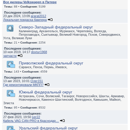
Все дилеры Volkswagen в Питере
Темы:
88 •
Сообщения:
5199
Последнее сообщение:
23 дек 2024, 13:09
ararat2012
Локальная покраска бампера
Северо-Западный федеральный округ
Калининград, Архангельск, Мурманск, Череповец, Вологда,
Петрозаводск, Сыктывкар, Великий Новгород, Псков, Северодвинск,
Ухта, Великие Луки
Темы:
21 •
Сообщения:
2254
Последнее сообщение:
10 ноя 2019, 14:17
doxtur1968
запчасти
Приволжский федеральный округ
Саранск, Пенза, Пермь, Ижевск,
Темы:
143 •
Сообщения:
4559
Последнее сообщение:
13 авг 2023, 10:01
Олег151
Где ремонтировали МКПП?
Южный федеральный округ
Астрахань, Сочи, Волжский, Таганрог, Новороссийск, Шахты, Армавир,
Новочеркасск, Каменск-Шахтинский, Волгодонск, Камышин, Майкоп,
Элиста
Темы:
95 •
Сообщения:
8532
Последнее сообщение:
27 фев 2023, 19:50
ser22
Кабель VAG CAN-PRO в Краснодар…
Уральский федеральный округ