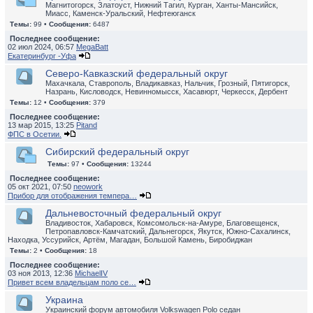
Магнитогорск, Златоуст, Нижний Тагил, Курган, Ханты-Мансийск,
Миасс, Каменск-Уральский, Нефтеюганск
Темы:
99 •
Сообщения:
6487
Последнее сообщение:
02 июл 2024, 06:57
MegaBatt
Екатеринбург -Уфа
Северо-Кавказский федеральный округ
Махачкала, Ставрополь, Владикавказ, Нальчик, Грозный, Пятигорск,
Назрань, Кисловодск, Невинномысск, Хасавюрт, Черкесск, Дербент
Темы:
12 •
Сообщения:
379
Последнее сообщение:
13 мар 2015, 13:25
Pitand
ФПС в Осетии.
Сибирский федеральный округ
Темы:
97 •
Сообщения:
13244
Последнее сообщение:
05 окт 2021, 07:50
neowork
Прибор для отображения темпера…
Дальневосточный федеральный округ
Владивосток, Хабаровск, Комсомольск-на-Амуре, Благовещенск,
Петропавловск-Камчатский, Дальнегорск, Якутск, Южно-Сахалинск,
Находка, Уссурийск, Артём, Магадан, Большой Камень, Биробиджан
Темы:
2 •
Сообщения:
18
Последнее сообщение:
03 ноя 2013, 12:36
MichaelIV
Привет всем владельцам поло се…
Украина
Украинский форум автомобиля Volkswagen Polo седан