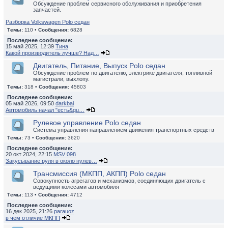
Обсуждение проблем сервисного обслуживания и приобретения
запчастей.
Разборка Volkswagen Polo седан
Темы:
110 •
Сообщения:
6828
Последнее сообщение:
15 май 2025, 12:39
Тина
Какой производитель лучше? Над…
Двигатель, Питание, Выпуск Polo седан
Обсуждение проблем по двигателю, электрике двигателя, топливной
магистрали, выхлопу.
Темы:
318 •
Сообщения:
45803
Последнее сообщение:
05 май 2026, 09:50
darkbai
Автомобиль начал "есть&qu…
Рулевое управление Polo седан
Система управления направлением движения транспортных средств
Темы:
73 •
Сообщения:
3620
Последнее сообщение:
20 окт 2024, 22:15
MSV 098
Закусывание руля в около нулев…
Трансмиссия (МКПП, АКПП) Polo седан
Совокупность агрегатов и механизмов, соединяющих двигатель с
ведущими колёсами автомобиля
Темы:
113 •
Сообщения:
4712
Последнее сообщение:
16 дек 2025, 21:26
parauoz
в чем отличие МКПП