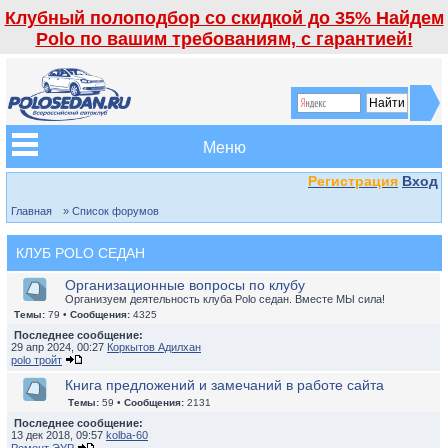
Клубный полоподбор со скидкой до 35% Найдем
Polo по вашим требованиям, с гарантией!
Меню
Регистрация
Вход
Главная
» Список форумов
КЛУБ POLO СЕДАН
Организационные вопросы по клубу
Организуем деятельность клуба Polo седан. Вместе МЫ сила!
Темы:
79 •
Сообщения:
4325
Последнее сообщение:
29 апр 2024, 00:27
Коркытов Адилхан
polo тройт
Книга предложений и замечаний в работе сайта
Темы:
59 •
Сообщения:
2131
Последнее сообщение:
13 дек 2018, 09:57
kolba-60