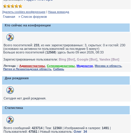
Удалить cookies конференции
|
Наша команда
Главная
» Список форумов
Кто сейчас на конференции
Всего посетителей:
233
, из них зарегистрированных: 3, скрытых: 0 и гостей: 230
(основано на активности пользователей за последние 5 минут)
Больше всего посетителей (
12568
) здесь было 09 июл 2026, 08:33
Зарегистрированные пользователи:
Bing [Bot]
,
Google [Bot]
,
Yandex [Bot]
Легенда ::
Администраторы
,
Супермодераторы
,
Модератор
,
Москва и область
,
Питер и Ленинградская область
,
Сибирь
Дни рождения
Сегодня нет дней рождения.
Статистика
Всего сообщений:
423714
| Тем:
12360
| Изображений в галерее:
1491
|
Пользователей:
47561
| Новый пользователь:
Олег_34