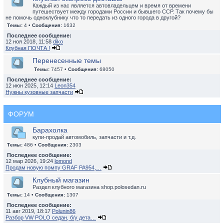
Каждый из нас является автовладельцем и время от времени
путешествует между городами России и бывшего ССР. Так почему бы
не помочь одноклубнику что то передать из одного города в другой?
Темы:
4 •
Сообщения:
1632
Последнее сообщение:
12 ноя 2018, 11:58
diko
Клубная ПОЧТА !
Перенесенные темы
Темы:
7457 •
Сообщения:
68050
Последнее сообщение:
12 июн 2025, 12:14
Leon354
Нужны кузовные запчасти
ФОРУМ
Барахолка
купи-продай автомобиль, запчасти и т.д.
Темы:
486 •
Сообщения:
2303
Последнее сообщение:
12 мар 2026, 19:24
lomond
Продам новую помпу GRAF PA954,…
Клубный магазин
Раздел клубного магазина shop.polosedan.ru
Темы:
14 •
Сообщения:
1307
Последнее сообщение:
11 авг 2019, 18:17
Polunin86
Разбор VW POLO седан, б/у дета…