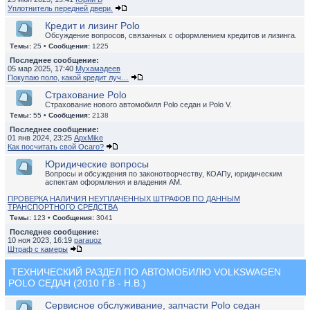
Уплотнитель передней двери.
Кредит и лизинг Polo
Обсуждение вопросов, связанных с оформлением кредитов и лизинга.
Темы:
25 •
Сообщения:
1225
Последнее сообщение:
05 мар 2025, 17:40
Мухамадеев
Покупаю поло, какой кредит луч…
Страхование Polo
Страхование нового автомобиля Polo седан и Polo V.
Темы:
55 •
Сообщения:
2138
Последнее сообщение:
01 янв 2024, 23:25
ApxMike
Как посчитать свой Осаго?
Юридические вопросы
Вопросы и обсуждения по законотворчеству, КОАПу, юридическим
аспектам оформления и владения АМ.
ПРОВЕРКА НАЛИЧИЯ НЕУПЛАЧЕННЫХ ШТРАФОВ ПО ДАННЫМ
ТРАНСПОРТНОГО СРЕДСТВА
Темы:
123 •
Сообщения:
3041
Последнее сообщение:
10 ноя 2023, 16:19
parauoz
Штраф с камеры
ТЕХНИЧЕСКИЙ РАЗДЕЛ ПО АВТОМОБИЛЮ VOLKSWAGEN
POLO СЕДАН (2010 Г.В - Н.В.)
Сервисное обслуживание, запчасти Polo седан