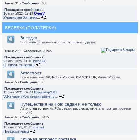
Темы:
34 •
Сообщения:
708
Последнее сообщение:
16 май 2022, 19:19
ОлегV
Украинская болталка...
БЕСЕДКА (ПОЛОТЁРКИ)
Беседка
Знакомимся, делимся впечатлениями и другое
Темы:
229 •
Сообщения:
31523
Последнее сообщение:
23 дек 2025, 14:10
kolba-60
О, спорт- ты жизнь!
Автоспорт
Все о гоночных VW Polo в России. DMACK CUP, Ралли России.
Темы:
5 •
Сообщения:
32
Последнее сообщение:
11 фев 2021, 07:48
Владимир2012
Volkswagen Polo седан примет у…
Путешествия на Polo седан и не только
Автопутешествия на Polo седан, рассказы, отчеты о том где провели
отпуск)
Темы:
63 •
Сообщения:
2435
Последнее сообщение:
15 сен 2023, 01:23
mishail
Поездка в Крым
Клубная экспресс доставка