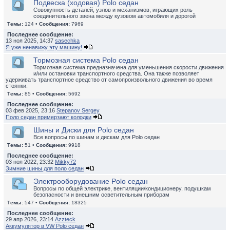
Подвеска (ходовая) Polo седан
Совокупность деталей, узлов и механизмов, играющих роль
соединительного звена между кузовом автомобиля и дорогой
Темы:
124 •
Сообщения:
7969
Последнее сообщение:
13 ноя 2025, 14:37
sasechka
Я уже ненавижу эту машину!
Тормозная система Polo седан
Тормозная система предназначена для уменьшения скорости движения
и/или остановки транспортного средства. Она также позволяет
удерживать транспортное средство от самопроизвольного движения во время
стоянки.
Темы:
85 •
Сообщения:
5692
Последнее сообщение:
03 фев 2025, 23:16
Stepanov Sergey
Поло седан примерзают колодки
Шины и Диски для Polo седан
Все вопросы по шинам и дискам для Polo седан
Темы:
51 •
Сообщения:
9918
Последнее сообщение:
03 ноя 2022, 23:32
Mikky72
Зимние шины для поло седан
Электрооборудование Polo седан
Вопросы по общей электрике, вентиляции/кондиционеру, подушкам
безопасности и внешним осветительным приборам
Темы:
547 •
Сообщения:
18325
Последнее сообщение:
29 апр 2026, 23:14
Azzteck
Аккумулятор в VW Polo седан