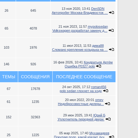
13 ноя 2020, 13:41
DenSDN
26
645
Автопробег Москва-Владивосток …
21 ноя 2023, 11:57
mypolosedan
65
4078
Volkswagen разработал замену д…
11 июл 2013, 11:53
дима88
103
1976
Сломано крепление козырька на …
16 фев 2026, 10:41
Кондратьев Артём
146
926
Ошибка P0327 polo
ТЕМЫ
СООБЩЕНИЯ
ПОСЛЕДНЕЕ СООБЩЕНИЕ
24 окт 2025, 17:12
roman456
67
17678
polo sedan глохнет на ходу
20 июл 2022, 20:01
omev
61
1235
Недобросовестные дилеры...
29 июн 2025, 19:41
Юрий Б
152
32363
Уплотнитель передней двери.
05 мар 2025, 17:40
Мухамадеев
25
1225
Покупаю поло, какой кредит луч…