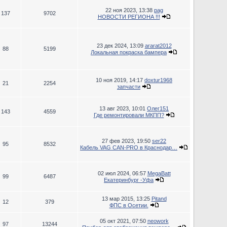
22 ноя 2023, 13:38
pag
137
9702
НОВОСТИ РЕГИОНА !!!
23 дек 2024, 13:09
ararat2012
88
5199
Локальная покраска бампера
10 ноя 2019, 14:17
doxtur1968
21
2254
запчасти
13 авг 2023, 10:01
Олег151
143
4559
Где ремонтировали МКПП?
27 фев 2023, 19:50
ser22
95
8532
Кабель VAG CAN-PRO в Краснодар…
02 июл 2024, 06:57
MegaBatt
99
6487
Екатеринбург -Уфа
13 мар 2015, 13:25
Pitand
12
379
ФПС в Осетии.
05 окт 2021, 07:50
neowork
97
13244