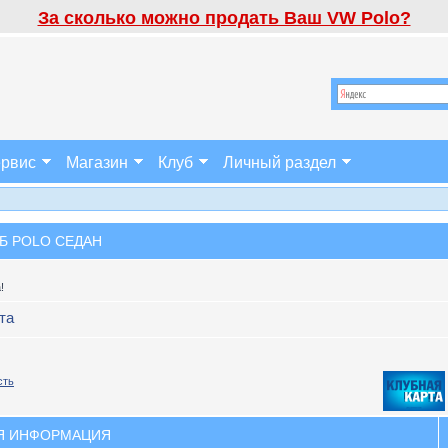
За сколько можно продать Ваш VW Polo?
рвис
Магазин
Клуб
Личный раздел
Б POLO СЕДАН
!
та
сть
Я ИНФОРМАЦИЯ