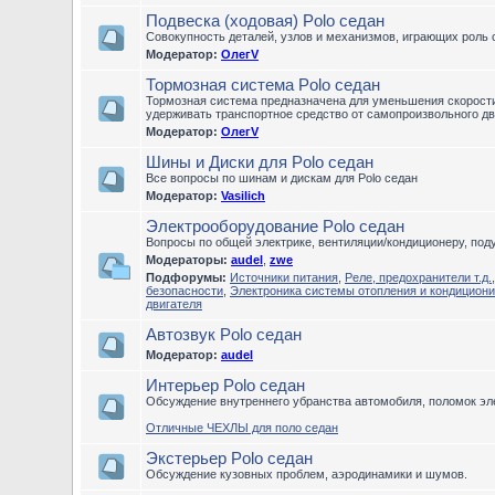
Подвеска (ходовая) Polo седан
Совокупность деталей, узлов и механизмов, играющих роль 
Модератор:
ОлегV
Тормозная система Polo седан
Тормозная система предназначена для уменьшения скорости 
удерживать транспортное средство от самопроизвольного дв
Модератор:
ОлегV
Шины и Диски для Polo седан
Все вопросы по шинам и дискам для Polo седан
Модератор:
Vasilich
Электрооборудование Polo седан
Вопросы по общей электрике, вентиляции/кондиционеру, по
Модераторы:
audel
,
zwe
Подфорумы:
Источники питания
,
Реле, предохранители т.д.
безопасности
,
Электроника системы отопления и кондицион
двигателя
Автозвук Polo седан
Модератор:
audel
Интерьер Polo седан
Обсуждение внутреннего убранства автомобиля, поломок эле
Отличные ЧЕХЛЫ для поло седан
Экстерьер Polo седан
Обсуждение кузовных проблем, аэродинамики и шумов.