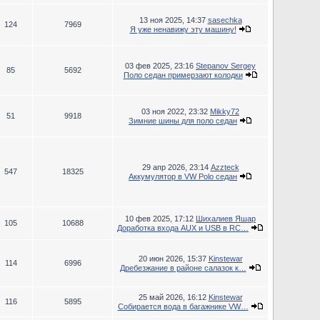
13 ноя 2025, 14:37
sasechka
124
7969
Я уже ненавижу эту машину!
03 фев 2025, 23:16
Stepanov Sergey
85
5692
Поло седан примерзают колодки
03 ноя 2022, 23:32
Mikky72
51
9918
Зимние шины для поло седан
29 апр 2026, 23:14
Azzteck
547
18325
Аккумулятор в VW Polo седан
10 фев 2025, 17:12
Шихалиев Яшар
105
10688
Доработка входа AUX и USB в RC…
20 июн 2026, 15:37
Kinstewar
114
6996
Дребезжание в районе салазок к…
25 май 2026, 16:12
Kinstewar
116
5895
Собирается вода в багажнике VW…