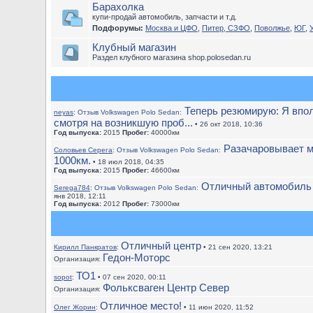
Барахолка
купи-продай автомобиль, запчасти и т.д.
Подфорумы:
Москва и ЦФО
,
Питер, СЗФО
,
Поволжье
,
ЮГ
,
Клубный магазин
Раздел клубного магазина shop.polosedan.ru
Теперь резюмирую: Я впол
neyas
:
Отзыв Volkswagen Polo Sedan:
смотря на возникшую проб...
• 26 окт 2018, 10:36
Год выпуска:
2015
Пробег:
40000км
Разачаровывает м
Соловьев Серега
:
Отзыв Volkswagen Polo Sedan:
1000км.
• 18 июл 2018, 04:35
Год выпуска:
2015
Пробег:
46600км
Отличный автомобиль 
Serega784
:
Отзыв Volkswagen Polo Sedan:
янв 2018, 12:11
Год выпуска:
2012
Пробег:
73000км
Отличный центр
Кирилл Панкратов
:
• 21 сен 2020, 13:21
Гедон-Моторс
Организация:
ТО1
sopot
:
• 07 сен 2020, 00:11
Фольксваген Центр Север
Организация:
Отличное место!
Олег Жорин
:
• 11 июн 2020, 11:52