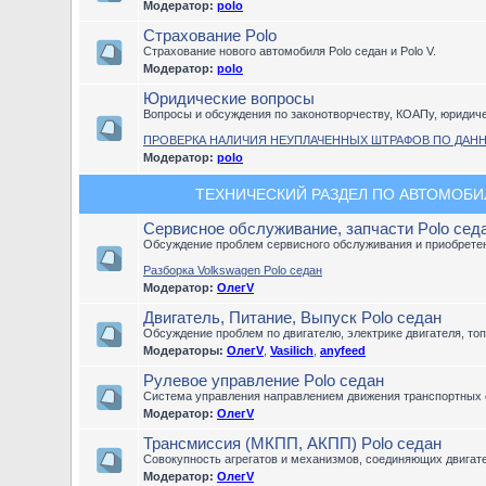
Модератор:
polo
Страхование Polo
Страхование нового автомобиля Polo седан и Polo V.
Модератор:
polo
Юридические вопросы
Вопросы и обсуждения по законотворчеству, КОАПу, юридич
ПРОВЕРКА НАЛИЧИЯ НЕУПЛАЧЕННЫХ ШТРАФОВ ПО ДАН
Модератор:
polo
ТЕХНИЧЕСКИЙ РАЗДЕЛ ПО АВТОМОБИЛЮ
Сервисное обслуживание, запчасти Polo сед
Обсуждение проблем сервисного обслуживания и приобретен
Разборка Volkswagen Polo седан
Модератор:
ОлегV
Двигатель, Питание, Выпуск Polo седан
Обсуждение проблем по двигателю, электрике двигателя, то
Модераторы:
ОлегV
,
Vasilich
,
anyfeed
Рулевое управление Polo седан
Система управления направлением движения транспортных 
Модератор:
ОлегV
Трансмиссия (МКПП, АКПП) Polo седан
Совокупность агрегатов и механизмов, соединяющих двигат
Модератор:
ОлегV