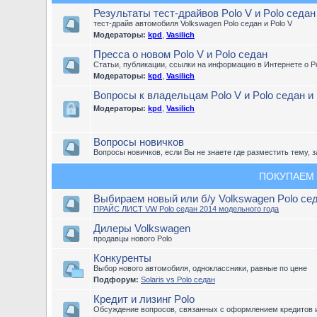
Результаты тест-драйвов Polo V и Polo седан
тест-драйв автомобиля Volkswagen Polo седан и Polo V
Модераторы:
kpd
,
Vasilich
Пресса о новом Polo V и Polo седан
Статьи, публикации, ссылки на информацию в Интернете о Po
Модераторы:
kpd
,
Vasilich
Вопросы к владельцам Polo V и Polo седан и
Модераторы:
kpd
,
Vasilich
Вопросы новичков
Вопросы новичков, если Вы не знаете где разместить тему, з
ПОКУПАЕМ
Выбираем новый или б/у Volkswagen Polo се
ПРАЙС ЛИСТ VW Polo седан 2014 модельного года
Дилеры Volkswagen
продавцы нового Polo
Конкуренты
Выбор нового автомобиля, одноклассники, равные по цене
Подфорум:
Solaris vs Polo седан
Кредит и лизинг Polo
Обсуждение вопросов, связанных с оформлением кредитов и