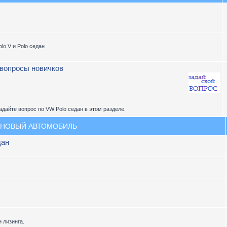
lo V и Polo седан
 вопросы новичков
адайте вопрос по VW Polo седан в этом разделе.
 НОВЫЙ АВТОМОБИЛЬ
дан
 лизинга.