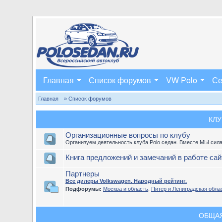
Главная
Список форумов
VW Polo
Се
Главная
» Список форумов
КЛУ
Организационные вопросы по клубу
Организуем деятельность клуба Polo седан. Вместе МЫ сила
Книга предложений и замечаний в работе сай
Партнеры
Все дилеры Volkswagen. Народный рейтинг.
Подфорумы:
Москва и область
,
Питер и Лениградская обла
ОБЩА