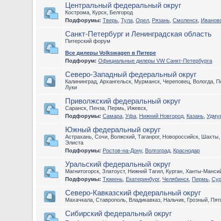
Центральный федеральный округ
Кострома, Курск, Белгород
Подфорумы:
Тверь
,
Тула
,
Орел
,
Рязань
,
Смоленск
,
Иванов
Санкт-Петербург и Ленинградская область
Питерский форум
Все дилеры Volkswagen в Питере
Подфорум:
Официальные дилеры VW Санкт-Петербурга
Северо-Западный федеральный округ
Калининград, Архангельск, Мурманск, Череповец, Вологда, П
Луки
Приволжский федеральный округ
Саранск, Пенза, Пермь, Ижевск,
Подфорумы:
Самара
,
Уфа
,
Нижний Новгород
,
Казань
,
Удму
Южный федеральный округ
Астрахань, Сочи, Волжский, Таганрог, Новороссийск, Шахты
Элиста
Подфорумы:
Ростов-на-Дону
,
Волгоград
,
Краснодар
Уральский федеральный округ
Магнитогорск, Златоуст, Нижний Тагил, Курган, Ханты-Манс
Подфорумы:
Тюмень
,
Екатеринбург
,
Челябинск
,
Пермь
,
Сур
Северо-Кавказский федеральный округ
Махачкала, Ставрополь, Владикавказ, Нальчик, Грозный, Пят
Сибирский федеральный округ