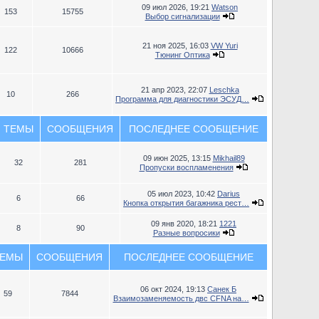
09 июл 2026, 19:21
Watson
153
15755
Выбор сигнализации
21 ноя 2025, 16:03
VW Yuri
122
10666
Тюнинг Оптика
21 апр 2023, 22:07
Leschka
10
266
Программа для диагностики ЭСУД…
ТЕМЫ
СООБЩЕНИЯ
ПОСЛЕДНЕЕ СООБЩЕНИЕ
09 июн 2025, 13:15
Mikhail89
32
281
Пропуски воспламенения
05 июл 2023, 10:42
Darius
6
66
Кнопка открытия багажника рест…
09 янв 2020, 18:21
1221
8
90
Разные вопросики
ЕМЫ
СООБЩЕНИЯ
ПОСЛЕДНЕЕ СООБЩЕНИЕ
06 окт 2024, 19:13
Санек Б
59
7844
Взаимозаменяемость двс CFNA на…