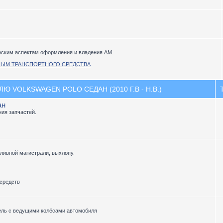
еским аспектам оформления и владения АМ.
НЫМ ТРАНСПОРТНОГО СРЕДСТВА
 VOLKSWAGEN POLO СЕДАН (2010 Г.В - Н.В.)
ан
ия запчастей.
пливной магистрали, выхлопу.
средств
ель с ведущими колёсами автомобиля