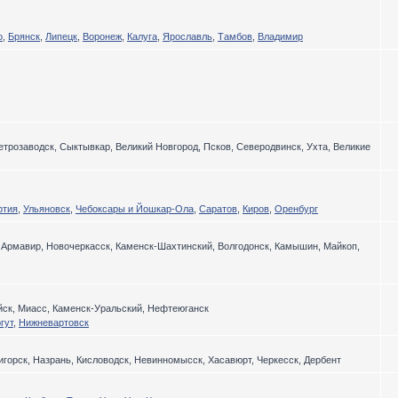
о
,
Брянск
,
Липецк
,
Воронеж
,
Калуга
,
Ярославль
,
Тамбов
,
Владимир
етрозаводск, Сыктывкар, Великий Новгород, Псков, Северодвинск, Ухта, Великие
ртия
,
Ульяновск
,
Чебоксары и Йошкар-Ола
,
Саратов
,
Киров
,
Оренбург
, Армавир, Новочеркасск, Каменск-Шахтинский, Волгодонск, Камышин, Майкоп,
ийск, Миасс, Каменск-Уральский, Нефтеюганск
гут
,
Нижневартовск
игорск, Назрань, Кисловодск, Невинномысск, Хасавюрт, Черкесск, Дербент