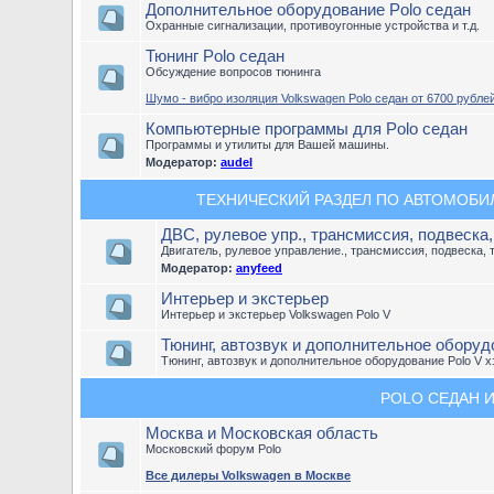
Дополнительное оборудование Polo седан
Охранные сигнализации, противоугонные устройства и т.д.
Тюнинг Polo седан
Обсуждение вопросов тюнинга
Шумо - вибро изоляция Volkswagen Polo седан от 6700 рублей
Компьютерные программы для Polo седан
Программы и утилиты для Вашей машины.
Модератор:
audel
ТЕХНИЧЕСКИЙ РАЗДЕЛ ПО АВТОМОБИЛЮ
ДВС, рулевое упр., трансмиссия, подвеска
Двигатель, рулевое управление., трансмиссия, подвеска, 
Модератор:
anyfeed
Интерьер и экстерьер
Интерьер и экстерьер Volkswagen Polo V
Тюнинг, автозвук и дополнительное оборудо
Тюнинг, автозвук и дополнительное оборудование Polo V х
POLO СЕДАН И
Москва и Московская область
Московский форум Polo
Все дилеры Volkswagen в Москве