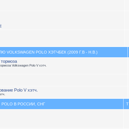
!
 VOLKSWAGEN POLO ХЭТЧБЕК (2009 Г.В - Н.В.)
, тормоза
тормоза Volkswagen Polo V хэтч.
вание Polo V хэтч.
этч.
 POLO В РОССИИ, СНГ
Т