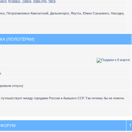
наул
,
Кузбасс
,
Томск
,
Улан-Удэ
,
Чита
ск, Петропавловск-Камчатский, Дальнегорск, Якутск, Южно-Сахалинск, Находка,
КА (ПОЛОТЁРКИ)
и.
провели отпуск)
и путешествует между городами России и бывшего ССР. Так почему бы не помочь
ФОРУМ
Т