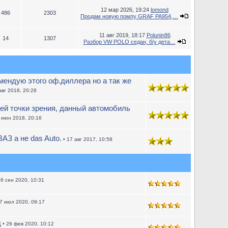
12 мар 2026, 19:24
lomond
486
2303
Продам новую помпу GRAF PA954,…
11 авг 2019, 18:17
Polunin86
14
1307
Разбор VW POLO седан, б/у дета…
ендую этого оф.диллера но а так же
авг 2018, 20:28
ей точки зрения, данный автомобиль
 июн 2018, 20:16
АЗ а не das Auto.
• 17 авг 2017, 10:58
16 сен 2020, 10:31
7 июл 2020, 09:17
д
• 26 фев 2020, 10:12