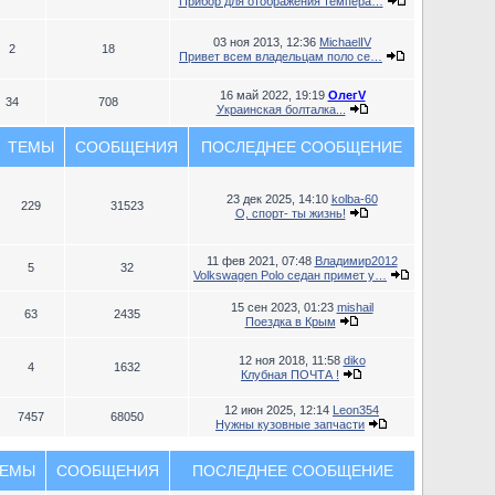
Прибор для отображения темпера…
03 ноя 2013, 12:36
MichaelIV
2
18
Привет всем владельцам поло се…
16 май 2022, 19:19
ОлегV
34
708
Украинская болталка...
ТЕМЫ
СООБЩЕНИЯ
ПОСЛЕДНЕЕ СООБЩЕНИЕ
23 дек 2025, 14:10
kolba-60
229
31523
О, спорт- ты жизнь!
11 фев 2021, 07:48
Владимир2012
5
32
Volkswagen Polo седан примет у…
15 сен 2023, 01:23
mishail
63
2435
Поездка в Крым
12 ноя 2018, 11:58
diko
4
1632
Клубная ПОЧТА !
12 июн 2025, 12:14
Leon354
7457
68050
Нужны кузовные запчасти
ЕМЫ
СООБЩЕНИЯ
ПОСЛЕДНЕЕ СООБЩЕНИЕ