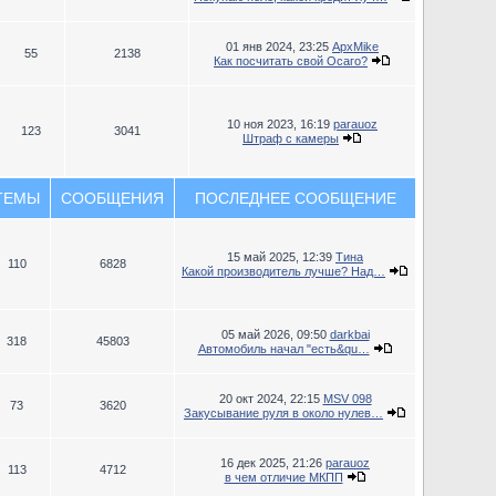
01 янв 2024, 23:25
ApxMike
55
2138
Как посчитать свой Осаго?
10 ноя 2023, 16:19
parauoz
123
3041
Штраф с камеры
ТЕМЫ
СООБЩЕНИЯ
ПОСЛЕДНЕЕ СООБЩЕНИЕ
15 май 2025, 12:39
Тина
110
6828
Какой производитель лучше? Над…
05 май 2026, 09:50
darkbai
318
45803
Автомобиль начал "есть&qu…
20 окт 2024, 22:15
MSV 098
73
3620
Закусывание руля в около нулев…
16 дек 2025, 21:26
parauoz
113
4712
в чем отличие МКПП