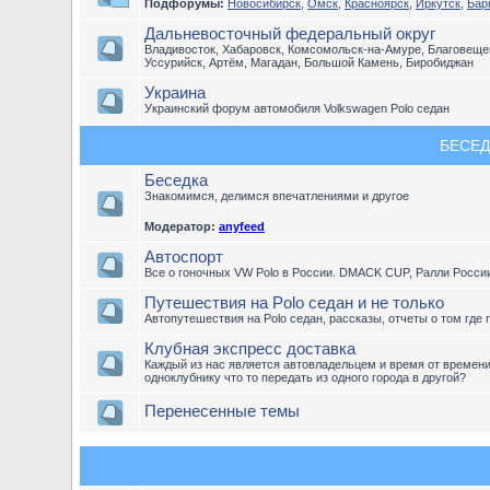
Подфорумы:
Новосибирск
,
Омск
,
Красноярск
,
Иркутск
,
Бар
Дальневосточный федеральный округ
Владивосток, Хабаровск, Комсомольск-на-Амуре, Благовещен
Уссурийск, Артём, Магадан, Большой Камень, Биробиджан
Украина
Украинский форум автомобиля Volkswagen Polo седан
БЕСЕД
Беседка
Знакомимся, делимся впечатлениями и другое
Модератор:
anyfeed
Автоспорт
Все о гоночных VW Polo в России. DMACK CUP, Ралли Росси
Путешествия на Polo седан и не только
Автопутешествия на Polo седан, рассказы, отчеты о том где 
Клубная экспресс доставка
Каждый из нас является автовладельцем и время от времен
одноклубнику что то передать из одного города в другой?
Перенесенные темы