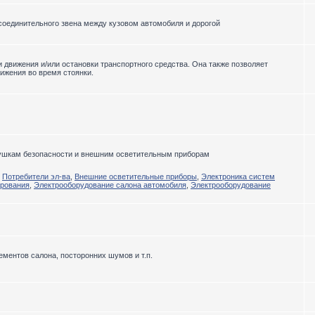
соединительного звена между кузовом автомобиля и дорогой
движения и/или остановки транспортного средства. Она также позволяет
ижения во время стоянки.
душкам безопасности и внешним осветительным приборам
,
Потребители эл-ва
,
Внешние осветительные приборы
,
Электроника систем
ирования
,
Электрооборудование салона автомобиля
,
Электрооборудование
ментов салона, посторонних шумов и т.п.