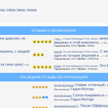
Урал
,
Сибирь
,
Кавказ
,
Украина
ОТЗЫВЫ О АВТОМОБИЛЯХ
не доволен, не
реком
* пух...
:
Отзыв Volkswagen Polo Sedan:
машинку в этой комплекта...
• 02 
Год выпуска:
2010
Пробег:
900км
ашинка, с каждой
С мо
electrik
:
Отзыв Volkswagen Polo Sedan:
одно из лучших решений в ...
• 13
Год выпуска:
2011
Пробег:
139000км
за свою цену!
• 10
Это В
border
:
Отзыв Volkswagen Polo Sedan:
Год выпуска:
2017
Пробег:
10000км
ПОСЛЕДНИЕ ОТЗЫВЫ ОБ ОРГАНИЗЦИЯХ
Сервис отличный
Артём Филиппов
:
• 
Гедон-Моторс
Организация:
Салон понравился
Андрей Ершов
:
• 2
Гедон-Моторс
Организация:
Тигуан Оффроу
tatyanalukiyanova577
: