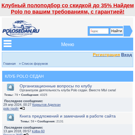
Клубный полоподбор со скидкой до 35% Найдем
Polo по вашим требованиям, с гарантией!
Меню
Регистрация
Вход
Главная
» Список форумов
КЛУБ POLO СЕДАН
Организационные вопросы по клубу
Организуем деятельность клуба Polo седан. Вместе МЫ сила!
Темы:
79 •
Сообщения:
4325
Последнее сообщение:
29 апр 2024, 00:27
Коркытов Адилхан
polo тройт
Книга предложений и замечаний в работе сайта
Темы:
59 •
Сообщения:
2131
Последнее сообщение:
13 дек 2018, 09:57
kolba-60