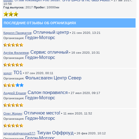
border
:
Отзыв Volkswagen Polo Sedan:
• 17 авг 2017,
10:58
Год выпуска:
2017
Пробег:
10000км
ПОСЛЕДНИЕ ОТЗЫВЫ ОБ ОРГАНИЗЦИЯХ
Отличный центр
Кирилл Панкратов
:
• 21 сен 2020, 13:21
Гедон-Моторс
Организация:
Сервис отличный
Артём Филиппов
:
• 16 сен 2020, 10:31
Гедон-Моторс
Организация:
ТО1
sopot
:
• 07 сен 2020, 00:11
Фольксваген Центр Север
Организация:
Салон понравился
Андрей Ершов
:
• 27 июл 2020, 09:17
Гедон-Моторс
Организация:
Отличное место!
Олег Жорин
:
• 11 июн 2020, 11:52
Гедон-Моторс
Организация:
Тигуан Оффроуд
tatyanalukiyanova577
:
• 26 фев 2020, 10:12
Гедон-Моторс
Организация: