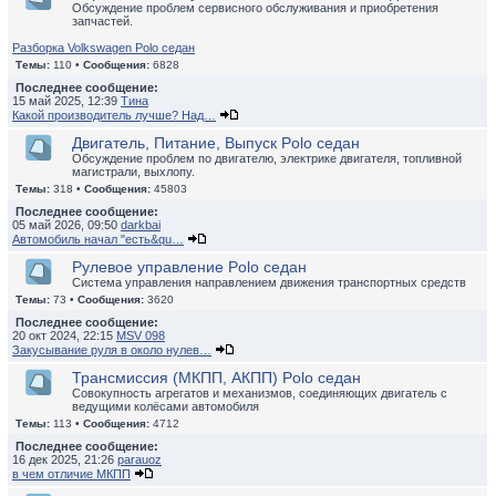
Обсуждение проблем сервисного обслуживания и приобретения
запчастей.
Разборка Volkswagen Polo седан
Темы:
110 •
Сообщения:
6828
Последнее сообщение:
15 май 2025, 12:39
Тина
Какой производитель лучше? Над…
Двигатель, Питание, Выпуск Polo седан
Обсуждение проблем по двигателю, электрике двигателя, топливной
магистрали, выхлопу.
Темы:
318 •
Сообщения:
45803
Последнее сообщение:
05 май 2026, 09:50
darkbai
Автомобиль начал "есть&qu…
Рулевое управление Polo седан
Система управления направлением движения транспортных средств
Темы:
73 •
Сообщения:
3620
Последнее сообщение:
20 окт 2024, 22:15
MSV 098
Закусывание руля в около нулев…
Трансмиссия (МКПП, АКПП) Polo седан
Совокупность агрегатов и механизмов, соединяющих двигатель с
ведущими колёсами автомобиля
Темы:
113 •
Сообщения:
4712
Последнее сообщение:
16 дек 2025, 21:26
parauoz
в чем отличие МКПП