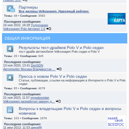
Ремонт ЭУР
Партнеры
Все дилеры Volkswagen. Народный рейтинг.
Темы:
48 •
Сообщения:
3583
Последнее сообщение:
16 ноя 2022, 16:28
Тулунчанин
Volkswagen Polo Автомат 1.6
ОБЩАЯ ИНФОРМАЦИЯ
Результаты тест-драйвов Polo V и Polo седан
тест-драйв автомобиля Volkswagen Polo седан и Polo V
Темы:
26 •
Сообщения:
645
Последнее сообщение:
13 ноя 2020, 13:41
DenSDN
Автопробег Москва-Владивосток …
Пресса о новом Polo V и Polo седан
Статьи, публикации, ссылки на информацию в Интернете о Polo V и Polo
седан
Темы:
65 •
Сообщения:
4078
Последнее сообщение:
21 ноя 2023, 11:57
mypolosedan
Volkswagen разработал замену д…
Вопросы к владельцам Polo V и Polo седан и вопросы
новичков
Темы:
103 •
Сообщения:
1976
Последнее сообщение:
11 июл 2013, 11:53
дима88