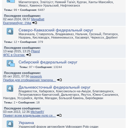
Магнитогорск, Златоуст, Нижний Тагил, Курган, Ханты-Мансийск,
Миасс, Каменск-Уральский, Нефтеюганск
Темы:
99 •
Сообщения:
6487
Последнее сообщение:
02 июл 2024, 06:57
MegaBatt
Екатеринбург -Уфа
Северо-Кавказский федеральный округ
Махачкала, Ставрополь, Владикавказ, Нальчик, Грозный, Пятигорск,
Назрань, Кисловодск, Невинномысск, Хасавюрт, Черкесск, Дербент
Темы:
12 •
Сообщения:
379
Последнее сообщение:
13 мар 2015, 13:25
Pitand
ФПС в Осетии.
Сибирский федеральный округ
Темы:
97 •
Сообщения:
13244
Последнее сообщение:
05 окт 2021, 07:50
neowork
Прибор для отображения темпера…
Дальневосточный федеральный округ
Владивосток, Хабаровск, Комсомольск-на-Амуре, Благовещенск,
Петропавловск-Камчатский, Дальнегорск, Якутск, Южно-Сахалинск,
Находка, Уссурийск, Артём, Магадан, Большой Камень, Биробиджан
Темы:
2 •
Сообщения:
18
Последнее сообщение:
03 ноя 2013, 12:36
MichaelIV
Привет всем владельцам поло се…
Украина
Украинский форум автомобиля Volkswagen Polo седан