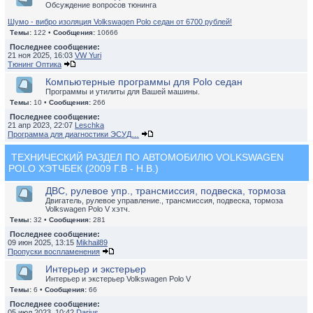
Обсуждение вопросов тюнинга
Шумо - вибро изоляция Volkswagen Polo седан от 6700 рублей!
Темы:
122 •
Сообщения:
10666
Последнее сообщение:
21 ноя 2025, 16:03
VW Yuri
Тюнинг Оптика
Компьютерные программы для Polo седан
Программы и утилиты для Вашей машины.
Темы:
10 •
Сообщения:
266
Последнее сообщение:
21 апр 2023, 22:07
Leschka
Программа для диагностики ЭСУД…
ТЕХНИЧЕСКИЙ РАЗДЕЛ ПО АВТОМОБИЛЮ VOLKSWAGEN
POLO ХЭТЧБЕК (2009 Г.В - Н.В.)
ДВС, рулевое упр., трансмиссия, подвеска, тормоза
Двигатель, рулевое управление., трансмиссия, подвеска, тормоза
Volkswagen Polo V хэтч.
Темы:
32 •
Сообщения:
281
Последнее сообщение:
09 июн 2025, 13:15
Mikhail89
Пропуски воспламенения
Интерьер и экстерьер
Интерьер и экстерьер Volkswagen Polo V
Темы:
6 •
Сообщения:
66
Последнее сообщение:
05 июл 2023, 10:42
Darius