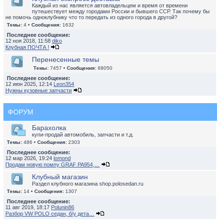
Каждый из нас является автовладельцем и время от времени
путешествует между городами России и бывшего ССР. Так почему бы
не помочь одноклубнику что то передать из одного города в другой?
Темы:
4 •
Сообщения:
1632
Последнее сообщение:
12 ноя 2018, 11:58
diko
Клубная ПОЧТА !
Перенесенные темы
Темы:
7457 •
Сообщения:
68050
Последнее сообщение:
12 июн 2025, 12:14
Leon354
Нужны кузовные запчасти
ФОРУМ
Барахолка
купи-продай автомобиль, запчасти и т.д.
Темы:
486 •
Сообщения:
2303
Последнее сообщение:
12 мар 2026, 19:24
lomond
Продам новую помпу GRAF PA954,…
Клубный магазин
Раздел клубного магазина shop.polosedan.ru
Темы:
14 •
Сообщения:
1307
Последнее сообщение:
11 авг 2019, 18:17
Polunin86
Разбор VW POLO седан, б/у дета…