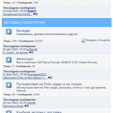
Темы:
34 •
Сообщения:
708
Последнее сообщение:
16 май 2022, 19:19
ОлегV
Украинская болталка...
БЕСЕДКА (ПОЛОТЁРКИ)
Беседка
Знакомимся, делимся впечатлениями и другое
Темы:
229 •
Сообщения:
31523
Последнее сообщение:
23 дек 2025, 14:10
kolba-60
О, спорт- ты жизнь!
Автоспорт
Все о гоночных VW Polo в России. DMACK CUP, Ралли России.
Темы:
5 •
Сообщения:
32
Последнее сообщение:
11 фев 2021, 07:48
Владимир2012
Volkswagen Polo седан примет у…
Путешествия на Polo седан и не только
Автопутешествия на Polo седан, рассказы, отчеты о том где провели
отпуск)
Темы:
63 •
Сообщения:
2435
Последнее сообщение:
15 сен 2023, 01:23
mishail
Поездка в Крым
Клубная экспресс доставка