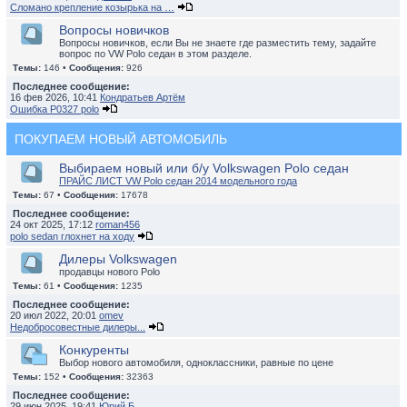
Сломано крепление козырька на …
Вопросы новичков
Вопросы новичков, если Вы не знаете где разместить тему, задайте
вопрос по VW Polo седан в этом разделе.
Темы:
146 •
Сообщения:
926
Последнее сообщение:
16 фев 2026, 10:41
Кондратьев Артём
Ошибка P0327 polo
ПОКУПАЕМ НОВЫЙ АВТОМОБИЛЬ
Выбираем новый или б/у Volkswagen Polo седан
ПРАЙС ЛИСТ VW Polo седан 2014 модельного года
Темы:
67 •
Сообщения:
17678
Последнее сообщение:
24 окт 2025, 17:12
roman456
polo sedan глохнет на ходу
Дилеры Volkswagen
продавцы нового Polo
Темы:
61 •
Сообщения:
1235
Последнее сообщение:
20 июл 2022, 20:01
omev
Недобросовестные дилеры...
Конкуренты
Выбор нового автомобиля, одноклассники, равные по цене
Темы:
152 •
Сообщения:
32363
Последнее сообщение:
29 июн 2025, 19:41
Юрий Б