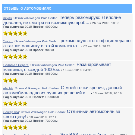
ОТЗЫВЫ О АВТОМОБИЛЯХ
Теперь резюмирую: Я вполне
neyas
:
Отзыв Volkswagen Polo Sedan:
доволен, не смотря на возникшую проб...
• 26 окт 2018, 10:36
Год выпуска:
2015
Пробег:
40000км
рекомендую этого оф.диллера но
* пух...
:
Отзыв Volkswagen Polo Sedan:
а так же машинку в этой комплекта...
• 02 авг 2018, 20:28
Год выпуска:
2010
Пробег:
900км
Разачаровывает
Соловьев Серега
:
Отзыв Volkswagen Polo Sedan:
машинка, с каждой 1000км.
• 18 июл 2018, 04:35
Год выпуска:
2015
Пробег:
46600км
С моей точки зрения, данный
electrik
:
Отзыв Volkswagen Polo Sedan:
автомобиль одно из лучших решений в ...
• 13 июн 2018, 20:16
Год выпуска:
2011
Пробег:
139000км
Отличный автомобиль за
Serega784
:
Отзыв Volkswagen Polo Sedan:
свою цену!
• 10 янв 2018, 12:11
Год выпуска:
2012
Пробег:
73000км
Это ВАЗ а не das Auto.