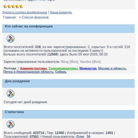
Удалить cookies конференции
|
Наша команда
Главная
» Список форумов
Кто сейчас на конференции
Всего посетителей:
218
, из них зарегистрированных: 2, скрытых: 0 и гостей: 216
(основано на активности пользователей за последние 5 минут)
Больше всего посетителей (
12568
) здесь было 09 июл 2026, 08:33
Зарегистрированные пользователи:
Bing [Bot]
,
Yandex [Bot]
Легенда ::
Администраторы
,
Супермодераторы
,
Модератор
,
Москва и область
,
Питер и Ленинградская область
,
Сибирь
Дни рождения
Сегодня нет дней рождения.
Статистика
Всего сообщений:
423714
| Тем:
12360
| Изображений в галерее:
1491
|
Пользователей:
47561
| Новый пользователь:
Олег_34