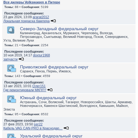
Все дилеры Volkswagen в Питере
Темы:
88 •
Сообщения:
5199
Последнее сообщение:
23 дек 2024, 13:09
ararat2012
Локальная покраска бампера
Северо-Западный федеральный округ
Калининград, Архангельск, Мурманск, Череповец, Вологда,
Петрозаводск, Сыктывкар, Великий Новгород, Псков, Северодвинск,
Ухта, Великие Луки
Темы:
21 •
Сообщения:
2254
Последнее сообщение:
10 ноя 2019, 14:17
doxtur1968
запчасти
Приволжский федеральный округ
Саранск, Пенза, Пермь, Ижевск,
Темы:
143 •
Сообщения:
4559
Последнее сообщение:
13 авг 2023, 10:01
Олег151
Где ремонтировали МКПП?
Южный федеральный округ
Астрахань, Сочи, Волжский, Таганрог, Новороссийск, Шахты, Армавир,
Новочеркасск, Каменск-Шахтинский, Волгодонск, Камышин, Майкоп,
Элиста
Темы:
95 •
Сообщения:
8532
Последнее сообщение:
27 фев 2023, 19:50
ser22
Кабель VAG CAN-PRO в Краснодар…
Уральский федеральный округ