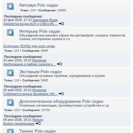
Автозвук Polo седан
Темы:
105 •
Сообщения:
10688
Последнее сообщение:
10 фев 2025, 17:12
Шихалиев Яшар
Доработка входа AUX и USB в RC…
Интерьер Polo седан
Обсуждение внутреннего убранства автомобиля, поломок элементов
салона, посторонних шумов и т.п.
Отличные ЧЕХЛЫ для поло седан
Темы:
114 •
Сообщения:
6996
Последнее сообщение:
20 июн 2026, 15:37
Kinstewar
Дребезжание в районе салазок к…
Экстерьер Polo седан
Обсуждение кузовных проблем, аэродинамики и шумов.
Темы:
116 •
Сообщения:
5895
Последнее сообщение:
25 май 2026, 16:12
Kinstewar
Собирается вода в багажнике VW…
Дополнительное оборудование Polo седан
Охранные сигнализации, противоугонные устройства и т.д.
Темы:
153 •
Сообщения:
15755
Последнее сообщение:
09 июл 2026, 19:21
Watson
Выбор сигнализации
Тюнинг Polo седан