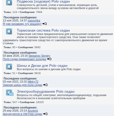
Подвеска (ходовая) Polo седан
Совокупность деталей, узлов и механизмов, играющих роль
соединительного звена между кузовом автомобиля и дорогой
Темы:
124 •
Сообщения:
7969
Последнее сообщение:
13 ноя 2025, 14:37
sasechka
Я уже ненавижу эту машину!
Тормозная система Polo седан
Тормозная система предназначена для уменьшения скорости движения
и/или остановки транспортного средства. Она также позволяет
удерживать транспортное средство от самопроизвольного движения во время
стоянки.
Темы:
85 •
Сообщения:
5692
Последнее сообщение:
03 фев 2025, 23:16
Stepanov Sergey
Поло седан примерзают колодки
Шины и Диски для Polo седан
Все вопросы по шинам и дискам для Polo седан
Темы:
51 •
Сообщения:
9918
Последнее сообщение:
03 ноя 2022, 23:32
Mikky72
Зимние шины для поло седан
Электрооборудование Polo седан
Вопросы по общей электрике, вентиляции/кондиционеру, подушкам
безопасности и внешним осветительным приборам
Темы:
547 •
Сообщения:
18325
Последнее сообщение:
29 апр 2026, 23:14
Azzteck
Аккумулятор в VW Polo седан