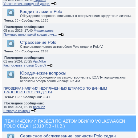
Уплотнитель передней двери.
Кредит и лизинг Polo
Обсуждение вопросов, связанных с оформлением кредитов и лизинга.
Темы:
25 •
Сообщения:
1225
Последнее сообщение:
05 мар 2025, 17:40
Мухамадеев
Покупаю поло, какой кредит луч…
Страхование Polo
Страхование нового автомобиля Polo седан и Polo V.
Темы:
55 •
Сообщения:
2138
Последнее сообщение:
01 янв 2024, 23:25
ApxMike
Как посчитать свой Осаго?
Юридические вопросы
Вопросы и обсуждения по законотворчеству, КОАПу, юридическим
аспектам оформления и владения АМ.
ПРОВЕРКА НАЛИЧИЯ НЕУПЛАЧЕННЫХ ШТРАФОВ ПО ДАННЫМ
ТРАНСПОРТНОГО СРЕДСТВА
Темы:
123 •
Сообщения:
3041
Последнее сообщение:
10 ноя 2023, 16:19
parauoz
Штраф с камеры
ТЕХНИЧЕСКИЙ РАЗДЕЛ ПО АВТОМОБИЛЮ VOLKSWAGEN
POLO СЕДАН (2010 Г.В - Н.В.)
Сервисное обслуживание, запчасти Polo седан