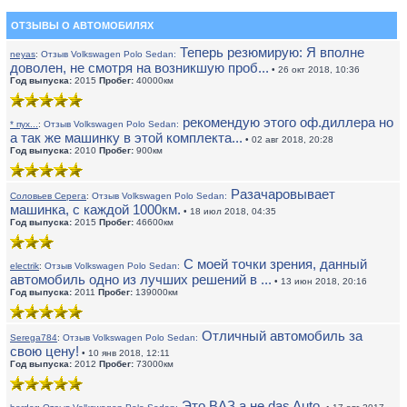
ОТЗЫВЫ О АВТОМОБИЛЯХ
Теперь резюмирую: Я вполне
neyas
:
Отзыв Volkswagen Polo Sedan:
доволен, не смотря на возникшую проб...
• 26 окт 2018, 10:36
Год выпуска:
2015
Пробег:
40000км
рекомендую этого оф.диллера но
* пух...
:
Отзыв Volkswagen Polo Sedan:
а так же машинку в этой комплекта...
• 02 авг 2018, 20:28
Год выпуска:
2010
Пробег:
900км
Разачаровывает
Соловьев Серега
:
Отзыв Volkswagen Polo Sedan:
машинка, с каждой 1000км.
• 18 июл 2018, 04:35
Год выпуска:
2015
Пробег:
46600км
С моей точки зрения, данный
electrik
:
Отзыв Volkswagen Polo Sedan:
автомобиль одно из лучших решений в ...
• 13 июн 2018, 20:16
Год выпуска:
2011
Пробег:
139000км
Отличный автомобиль за
Serega784
:
Отзыв Volkswagen Polo Sedan:
свою цену!
• 10 янв 2018, 12:11
Год выпуска:
2012
Пробег:
73000км
Это ВАЗ а не das Auto.