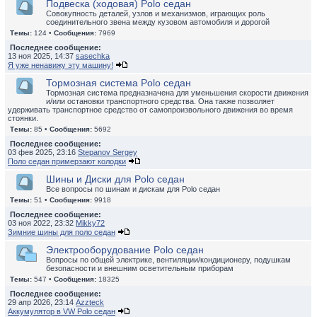
Подвеска (ходовая) Polo седан
Совокупность деталей, узлов и механизмов, играющих роль
соединительного звена между кузовом автомобиля и дорогой
Темы:
124 •
Сообщения:
7969
Последнее сообщение:
13 ноя 2025, 14:37
sasechka
Я уже ненавижу эту машину!
Тормозная система Polo седан
Тормозная система предназначена для уменьшения скорости движения
и/или остановки транспортного средства. Она также позволяет
удерживать транспортное средство от самопроизвольного движения во время
стоянки.
Темы:
85 •
Сообщения:
5692
Последнее сообщение:
03 фев 2025, 23:16
Stepanov Sergey
Поло седан примерзают колодки
Шины и Диски для Polo седан
Все вопросы по шинам и дискам для Polo седан
Темы:
51 •
Сообщения:
9918
Последнее сообщение:
03 ноя 2022, 23:32
Mikky72
Зимние шины для поло седан
Электрооборудование Polo седан
Вопросы по общей электрике, вентиляции/кондиционеру, подушкам
безопасности и внешним осветительным приборам
Темы:
547 •
Сообщения:
18325
Последнее сообщение:
29 апр 2026, 23:14
Azzteck
Аккумулятор в VW Polo седан