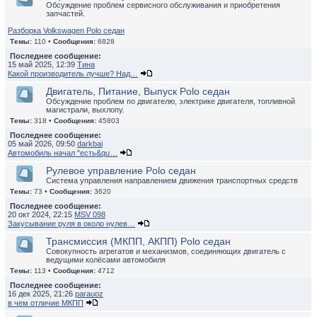
Обсуждение проблем сервисного обслуживания и приобретения
запчастей.
Разборка Volkswagen Polo седан
Темы:
110 •
Сообщения:
6828
Последнее сообщение:
15 май 2025, 12:39
Тина
Какой производитель лучше? Над…
Двигатель, Питание, Выпуск Polo седан
Обсуждение проблем по двигателю, электрике двигателя, топливной
магистрали, выхлопу.
Темы:
318 •
Сообщения:
45803
Последнее сообщение:
05 май 2026, 09:50
darkbai
Автомобиль начал "есть&qu…
Рулевое управление Polo седан
Система управления направлением движения транспортных средств
Темы:
73 •
Сообщения:
3620
Последнее сообщение:
20 окт 2024, 22:15
MSV 098
Закусывание руля в около нулев…
Трансмиссия (МКПП, АКПП) Polo седан
Совокупность агрегатов и механизмов, соединяющих двигатель с
ведущими колёсами автомобиля
Темы:
113 •
Сообщения:
4712
Последнее сообщение:
16 дек 2025, 21:26
parauoz
в чем отличие МКПП