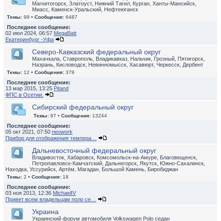
Магнитогорск, Златоуст, Нижний Тагил, Курган, Ханты-Мансийск,
Миасс, Каменск-Уральский, Нефтеюганск
Темы:
99 •
Сообщения:
6487
Последнее сообщение:
02 июл 2024, 06:57
MegaBatt
Екатеринбург -Уфа
Северо-Кавказский федеральный округ
Махачкала, Ставрополь, Владикавказ, Нальчик, Грозный, Пятигорск,
Назрань, Кисловодск, Невинномысск, Хасавюрт, Черкесск, Дербент
Темы:
12 •
Сообщения:
379
Последнее сообщение:
13 мар 2015, 13:25
Pitand
ФПС в Осетии.
Сибирский федеральный округ
Темы:
97 •
Сообщения:
13244
Последнее сообщение:
05 окт 2021, 07:50
neowork
Прибор для отображения темпера…
Дальневосточный федеральный округ
Владивосток, Хабаровск, Комсомольск-на-Амуре, Благовещенск,
Петропавловск-Камчатский, Дальнегорск, Якутск, Южно-Сахалинск,
Находка, Уссурийск, Артём, Магадан, Большой Камень, Биробиджан
Темы:
2 •
Сообщения:
18
Последнее сообщение:
03 ноя 2013, 12:36
MichaelIV
Привет всем владельцам поло се…
Украина
Украинский форум автомобиля Volkswagen Polo седан