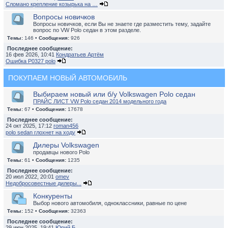
Сломано крепление козырька на …
Вопросы новичков
Вопросы новичков, если Вы не знаете где разместить тему, задайте
вопрос по VW Polo седан в этом разделе.
Темы:
146 •
Сообщения:
926
Последнее сообщение:
16 фев 2026, 10:41
Кондратьев Артём
Ошибка P0327 polo
ПОКУПАЕМ НОВЫЙ АВТОМОБИЛЬ
Выбираем новый или б/у Volkswagen Polo седан
ПРАЙС ЛИСТ VW Polo седан 2014 модельного года
Темы:
67 •
Сообщения:
17678
Последнее сообщение:
24 окт 2025, 17:12
roman456
polo sedan глохнет на ходу
Дилеры Volkswagen
продавцы нового Polo
Темы:
61 •
Сообщения:
1235
Последнее сообщение:
20 июл 2022, 20:01
omev
Недобросовестные дилеры...
Конкуренты
Выбор нового автомобиля, одноклассники, равные по цене
Темы:
152 •
Сообщения:
32363
Последнее сообщение:
29 июн 2025, 19:41
Юрий Б