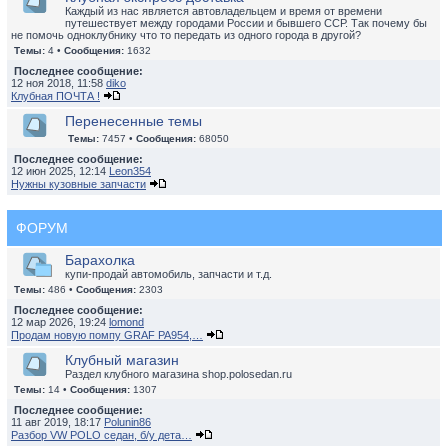
Каждый из нас является автовладельцем и время от времени
путешествует между городами России и бывшего ССР. Так почему бы
не помочь одноклубнику что то передать из одного города в другой?
Темы:
4 •
Сообщения:
1632
Последнее сообщение:
12 ноя 2018, 11:58
diko
Клубная ПОЧТА !
Перенесенные темы
Темы:
7457 •
Сообщения:
68050
Последнее сообщение:
12 июн 2025, 12:14
Leon354
Нужны кузовные запчасти
ФОРУМ
Барахолка
купи-продай автомобиль, запчасти и т.д.
Темы:
486 •
Сообщения:
2303
Последнее сообщение:
12 мар 2026, 19:24
lomond
Продам новую помпу GRAF PA954,…
Клубный магазин
Раздел клубного магазина shop.polosedan.ru
Темы:
14 •
Сообщения:
1307
Последнее сообщение:
11 авг 2019, 18:17
Polunin86
Разбор VW POLO седан, б/у дета…