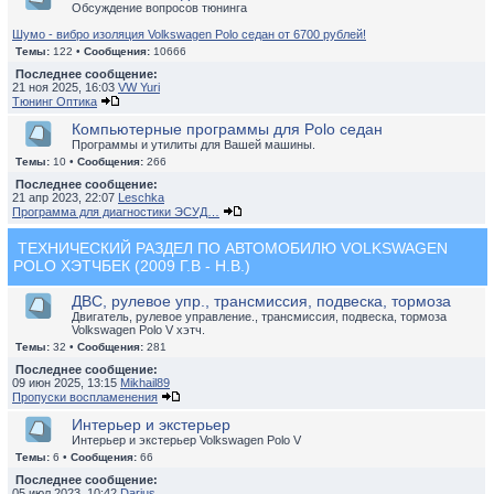
Обсуждение вопросов тюнинга
Шумо - вибро изоляция Volkswagen Polo седан от 6700 рублей!
Темы:
122 •
Сообщения:
10666
Последнее сообщение:
21 ноя 2025, 16:03
VW Yuri
Тюнинг Оптика
Компьютерные программы для Polo седан
Программы и утилиты для Вашей машины.
Темы:
10 •
Сообщения:
266
Последнее сообщение:
21 апр 2023, 22:07
Leschka
Программа для диагностики ЭСУД…
ТЕХНИЧЕСКИЙ РАЗДЕЛ ПО АВТОМОБИЛЮ VOLKSWAGEN
POLO ХЭТЧБЕК (2009 Г.В - Н.В.)
ДВС, рулевое упр., трансмиссия, подвеска, тормоза
Двигатель, рулевое управление., трансмиссия, подвеска, тормоза
Volkswagen Polo V хэтч.
Темы:
32 •
Сообщения:
281
Последнее сообщение:
09 июн 2025, 13:15
Mikhail89
Пропуски воспламенения
Интерьер и экстерьер
Интерьер и экстерьер Volkswagen Polo V
Темы:
6 •
Сообщения:
66
Последнее сообщение:
05 июл 2023, 10:42
Darius