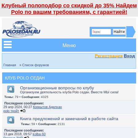
Клубный полоподбор со скидкой до 35% Найдем
Polo по вашим требованиям, с гарантией!
Меню
Регистрация
Вход
Главная
» Список форумов
КЛУБ POLO СЕДАН
Организационные вопросы по клубу
Организуем деятельность клуба Polo седан. Вместе МЫ сила!
Темы:
79 •
Сообщения:
4325
Последнее сообщение:
29 апр 2024, 00:27
Коркытов Адилхан
polo тройт
Книга предложений и замечаний в работе сайта
Темы:
59 •
Сообщения:
2131
Последнее сообщение:
13 дек 2018, 09:57
kolba-60