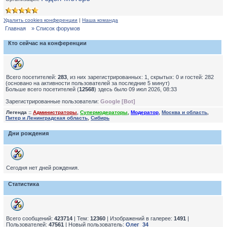
Удалить cookies конференции
|
Наша команда
Главная
» Список форумов
Кто сейчас на конференции
Всего посетителей:
283
, из них зарегистрированных: 1, скрытых: 0 и гостей: 282
(основано на активности пользователей за последние 5 минут)
Больше всего посетителей (
12568
) здесь было 09 июл 2026, 08:33
Зарегистрированные пользователи:
Google [Bot]
Легенда ::
Администраторы
,
Супермодераторы
,
Модератор
,
Москва и область
,
Питер и Ленинградская область
,
Сибирь
Дни рождения
Сегодня нет дней рождения.
Статистика
Всего сообщений:
423714
| Тем:
12360
| Изображений в галерее:
1491
|
Пользователей:
47561
| Новый пользователь:
Олег_34