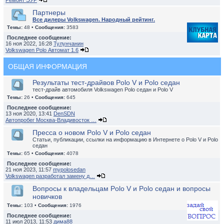
Ремонт ЭУР
Партнеры
Все дилеры Volkswagen. Народный рейтинг.
Темы:
48 •
Сообщения:
3583
Последнее сообщение:
16 ноя 2022, 16:28
Тулунчанин
Volkswagen Polo Автомат 1.6
ОБЩАЯ ИНФОРМАЦИЯ
Результаты тест-драйвов Polo V и Polo седан
тест-драйв автомобиля Volkswagen Polo седан и Polo V
Темы:
26 •
Сообщения:
645
Последнее сообщение:
13 ноя 2020, 13:41
DenSDN
Автопробег Москва-Владивосток …
Пресса о новом Polo V и Polo седан
Статьи, публикации, ссылки на информацию в Интернете о Polo V и Polo
седан
Темы:
65 •
Сообщения:
4078
Последнее сообщение:
21 ноя 2023, 11:57
mypolosedan
Volkswagen разработал замену д…
Вопросы к владельцам Polo V и Polo седан и вопросы
новичков
Темы:
103 •
Сообщения:
1976
Последнее сообщение:
11 июл 2013, 11:53
дима88