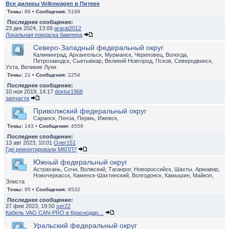
Все дилеры Volkswagen в Питере
Темы:
88 •
Сообщения:
5199
Последнее сообщение:
23 дек 2024, 13:09
ararat2012
Локальная покраска бампера
Северо-Западный федеральный округ
Калининград, Архангельск, Мурманск, Череповец, Вологда,
Петрозаводск, Сыктывкар, Великий Новгород, Псков, Северодвинск,
Ухта, Великие Луки
Темы:
21 •
Сообщения:
2254
Последнее сообщение:
10 ноя 2019, 14:17
doxtur1968
запчасти
Приволжский федеральный округ
Саранск, Пенза, Пермь, Ижевск,
Темы:
143 •
Сообщения:
4559
Последнее сообщение:
13 авг 2023, 10:01
Олег151
Где ремонтировали МКПП?
Южный федеральный округ
Астрахань, Сочи, Волжский, Таганрог, Новороссийск, Шахты, Армавир,
Новочеркасск, Каменск-Шахтинский, Волгодонск, Камышин, Майкоп,
Элиста
Темы:
95 •
Сообщения:
8532
Последнее сообщение:
27 фев 2023, 19:50
ser22
Кабель VAG CAN-PRO в Краснодар…
Уральский федеральный округ