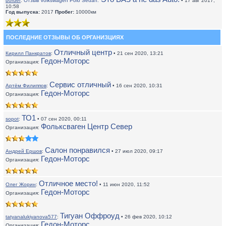
border
:
Отзыв Volkswagen Polo Sedan:
• 17 авг 2017,
10:58
Год выпуска:
2017
Пробег:
10000км
ПОСЛЕДНИЕ ОТЗЫВЫ ОБ ОРГАНИЗЦИЯХ
Отличный центр
Кирилл Панкратов
:
• 21 сен 2020, 13:21
Гедон-Моторс
Организация:
Сервис отличный
Артём Филиппов
:
• 16 сен 2020, 10:31
Гедон-Моторс
Организация:
ТО1
sopot
:
• 07 сен 2020, 00:11
Фольксваген Центр Север
Организация:
Салон понравился
Андрей Ершов
:
• 27 июл 2020, 09:17
Гедон-Моторс
Организация:
Отличное место!
Олег Жорин
:
• 11 июн 2020, 11:52
Гедон-Моторс
Организация:
Тигуан Оффроуд
tatyanalukiyanova577
:
• 26 фев 2020, 10:12
Гедон-Моторс
Организация: