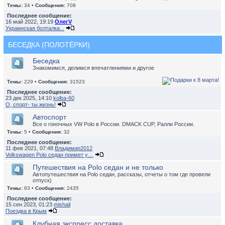
Темы:
34 •
Сообщения:
708
Последнее сообщение:
16 май 2022, 19:19
ОлегV
Украинская болталка...
БЕСЕДКА (ПОЛОТЁРКИ)
Беседка
Знакомимся, делимся впечатлениями и другое
Темы:
229 •
Сообщения:
31523
Последнее сообщение:
23 дек 2025, 14:10
kolba-60
О, спорт- ты жизнь!
Автоспорт
Все о гоночных VW Polo в России. DMACK CUP, Ралли России.
Темы:
5 •
Сообщения:
32
Последнее сообщение:
11 фев 2021, 07:48
Владимир2012
Volkswagen Polo седан примет у…
Путешествия на Polo седан и не только
Автопутешествия на Polo седан, рассказы, отчеты о том где провели
отпуск)
Темы:
63 •
Сообщения:
2435
Последнее сообщение:
15 сен 2023, 01:23
mishail
Поездка в Крым
Клубная экспресс доставка