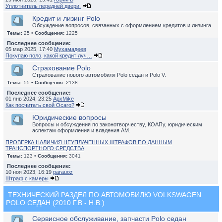
Уплотнитель передней двери.
Кредит и лизинг Polo
Обсуждение вопросов, связанных с оформлением кредитов и лизинга.
Темы:
25 •
Сообщения:
1225
Последнее сообщение:
05 мар 2025, 17:40
Мухамадеев
Покупаю поло, какой кредит луч…
Страхование Polo
Страхование нового автомобиля Polo седан и Polo V.
Темы:
55 •
Сообщения:
2138
Последнее сообщение:
01 янв 2024, 23:25
ApxMike
Как посчитать свой Осаго?
Юридические вопросы
Вопросы и обсуждения по законотворчеству, КОАПу, юридическим
аспектам оформления и владения АМ.
ПРОВЕРКА НАЛИЧИЯ НЕУПЛАЧЕННЫХ ШТРАФОВ ПО ДАННЫМ
ТРАНСПОРТНОГО СРЕДСТВА
Темы:
123 •
Сообщения:
3041
Последнее сообщение:
10 ноя 2023, 16:19
parauoz
Штраф с камеры
ТЕХНИЧЕСКИЙ РАЗДЕЛ ПО АВТОМОБИЛЮ VOLKSWAGEN
POLO СЕДАН (2010 Г.В - Н.В.)
Сервисное обслуживание, запчасти Polo седан