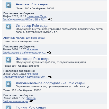
Автозвук Polo седан
Темы:
105 •
Сообщения:
10688
Последнее сообщение:
10 фев 2025, 17:12
Шихалиев Яшар
Доработка входа AUX и USB в RC…
Интерьер Polo седан
Обсуждение внутреннего убранства автомобиля, поломок элементов
салона, посторонних шумов и т.п.
Отличные ЧЕХЛЫ для поло седан
Темы:
114 •
Сообщения:
6996
Последнее сообщение:
20 июн 2026, 15:37
Kinstewar
Дребезжание в районе салазок к…
Экстерьер Polo седан
Обсуждение кузовных проблем, аэродинамики и шумов.
Темы:
116 •
Сообщения:
5895
Последнее сообщение:
25 май 2026, 16:12
Kinstewar
Собирается вода в багажнике VW…
Дополнительное оборудование Polo седан
Охранные сигнализации, противоугонные устройства и т.д.
Темы:
153 •
Сообщения:
15755
Последнее сообщение:
09 июл 2026, 19:21
Watson
Выбор сигнализации
Тюнинг Polo седан