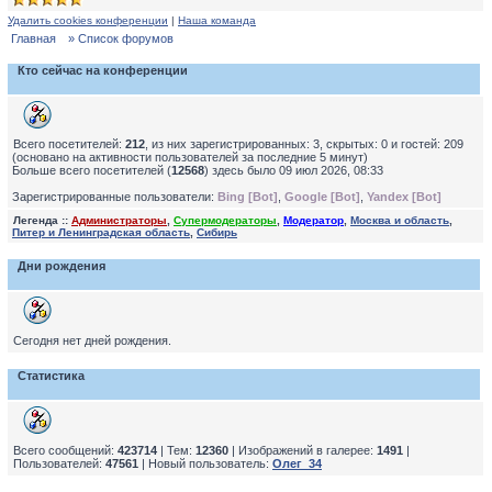
Удалить cookies конференции
|
Наша команда
Главная
» Список форумов
Кто сейчас на конференции
Всего посетителей:
212
, из них зарегистрированных: 3, скрытых: 0 и гостей: 209
(основано на активности пользователей за последние 5 минут)
Больше всего посетителей (
12568
) здесь было 09 июл 2026, 08:33
Зарегистрированные пользователи:
Bing [Bot]
,
Google [Bot]
,
Yandex [Bot]
Легенда ::
Администраторы
,
Супермодераторы
,
Модератор
,
Москва и область
,
Питер и Ленинградская область
,
Сибирь
Дни рождения
Сегодня нет дней рождения.
Статистика
Всего сообщений:
423714
| Тем:
12360
| Изображений в галерее:
1491
|
Пользователей:
47561
| Новый пользователь:
Олег_34