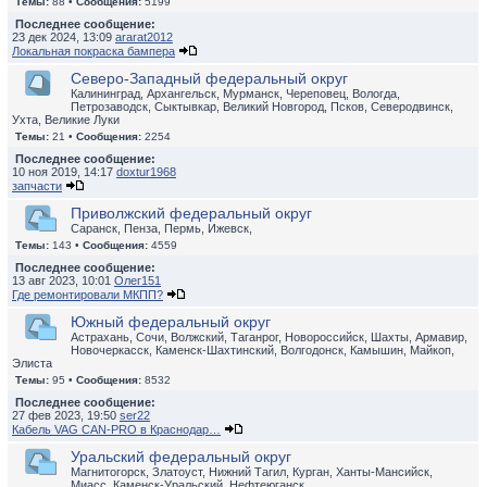
Темы:
88 •
Сообщения:
5199
Последнее сообщение:
23 дек 2024, 13:09
ararat2012
Локальная покраска бампера
Северо-Западный федеральный округ
Калининград, Архангельск, Мурманск, Череповец, Вологда,
Петрозаводск, Сыктывкар, Великий Новгород, Псков, Северодвинск,
Ухта, Великие Луки
Темы:
21 •
Сообщения:
2254
Последнее сообщение:
10 ноя 2019, 14:17
doxtur1968
запчасти
Приволжский федеральный округ
Саранск, Пенза, Пермь, Ижевск,
Темы:
143 •
Сообщения:
4559
Последнее сообщение:
13 авг 2023, 10:01
Олег151
Где ремонтировали МКПП?
Южный федеральный округ
Астрахань, Сочи, Волжский, Таганрог, Новороссийск, Шахты, Армавир,
Новочеркасск, Каменск-Шахтинский, Волгодонск, Камышин, Майкоп,
Элиста
Темы:
95 •
Сообщения:
8532
Последнее сообщение:
27 фев 2023, 19:50
ser22
Кабель VAG CAN-PRO в Краснодар…
Уральский федеральный округ
Магнитогорск, Златоуст, Нижний Тагил, Курган, Ханты-Мансийск,
Миасс, Каменск-Уральский, Нефтеюганск