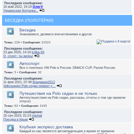
Последнее сообщение:
16 май 2022, 19:19
ОлегV
Украинская болталка...
БЕСЕДКА (ПОЛОТЁРКИ)
Беседка
Знакомимся, делимся впечатлениями и другое
Темы:
229 •
Сообщения:
31523
Последнее сообщение:
23 дек 2025, 14:10
kolba-60
О, спорт- ты жизнь!
Автоспорт
Все о гоночных VW Polo в России. DMACK CUP, Ралли России.
Темы:
5 •
Сообщения:
32
Последнее сообщение:
11 фев 2021, 07:48
Владимир2012
Volkswagen Polo седан примет у…
Путешествия на Polo седан и не только
Автопутешествия на Polo седан, рассказы, отчеты о том где провели
отпуск)
Темы:
63 •
Сообщения:
2435
Последнее сообщение:
15 сен 2023, 01:23
mishail
Поездка в Крым
Клубная экспресс доставка
Каждый из нас является автовладельцем и время от времени