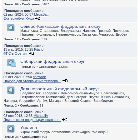
Темы:
99 •
Сообщения:
6487
Последнее сообщение:
02 июл 2024, 06:57
MegaBatt
Екатеринбург -Уфа
Северо-Кавказский федеральный округ
Махачкала, Ставрополь, Владикавказ, Нальчик, Грозный, Пятигорск,
Назрань, Кисловодск, Невинномысск, Хасавюрт, Черкесск, Дербент
Темы:
12 •
Сообщения:
379
Последнее сообщение:
13 мар 2015, 13:25
Pitand
ФПС в Осетии.
Сибирский федеральный округ
Темы:
97 •
Сообщения:
13244
Последнее сообщение:
05 окт 2021, 07:50
neowork
Прибор для отображения темпера…
Дальневосточный федеральный округ
Владивосток, Хабаровск, Комсомольск-на-Амуре, Благовещенск,
Петропавловск-Камчатский, Дальнегорск, Якутск, Южно-Сахалинск,
Находка, Уссурийск, Артём, Магадан, Большой Камень, Биробиджан
Темы:
2 •
Сообщения:
18
Последнее сообщение:
03 ноя 2013, 12:36
MichaelIV
Привет всем владельцам поло се…
Украина
Украинский форум автомобиля Volkswagen Polo седан
Темы:
34 •
Сообщения:
708