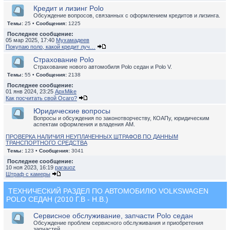
Кредит и лизинг Polo
Обсуждение вопросов, связанных с оформлением кредитов и лизинга.
Темы:
25 •
Сообщения:
1225
Последнее сообщение:
05 мар 2025, 17:40
Мухамадеев
Покупаю поло, какой кредит луч…
Страхование Polo
Страхование нового автомобиля Polo седан и Polo V.
Темы:
55 •
Сообщения:
2138
Последнее сообщение:
01 янв 2024, 23:25
ApxMike
Как посчитать свой Осаго?
Юридические вопросы
Вопросы и обсуждения по законотворчеству, КОАПу, юридическим
аспектам оформления и владения АМ.
ПРОВЕРКА НАЛИЧИЯ НЕУПЛАЧЕННЫХ ШТРАФОВ ПО ДАННЫМ
ТРАНСПОРТНОГО СРЕДСТВА
Темы:
123 •
Сообщения:
3041
Последнее сообщение:
10 ноя 2023, 16:19
parauoz
Штраф с камеры
ТЕХНИЧЕСКИЙ РАЗДЕЛ ПО АВТОМОБИЛЮ VOLKSWAGEN
POLO СЕДАН (2010 Г.В - Н.В.)
Сервисное обслуживание, запчасти Polo седан
Обсуждение проблем сервисного обслуживания и приобретения
запчастей.