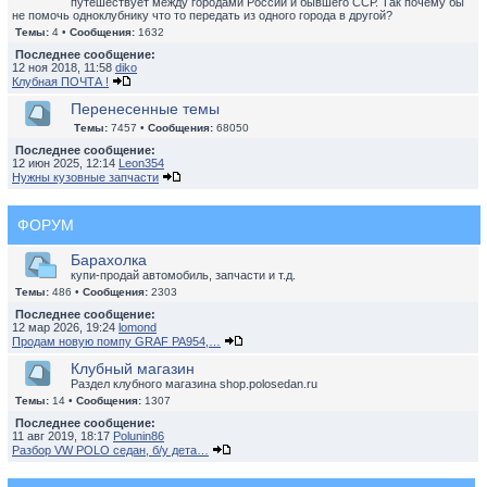
путешествует между городами России и бывшего ССР. Так почему бы
не помочь одноклубнику что то передать из одного города в другой?
Темы:
4 •
Сообщения:
1632
Последнее сообщение:
12 ноя 2018, 11:58
diko
Клубная ПОЧТА !
Перенесенные темы
Темы:
7457 •
Сообщения:
68050
Последнее сообщение:
12 июн 2025, 12:14
Leon354
Нужны кузовные запчасти
ФОРУМ
Барахолка
купи-продай автомобиль, запчасти и т.д.
Темы:
486 •
Сообщения:
2303
Последнее сообщение:
12 мар 2026, 19:24
lomond
Продам новую помпу GRAF PA954,…
Клубный магазин
Раздел клубного магазина shop.polosedan.ru
Темы:
14 •
Сообщения:
1307
Последнее сообщение:
11 авг 2019, 18:17
Polunin86
Разбор VW POLO седан, б/у дета…