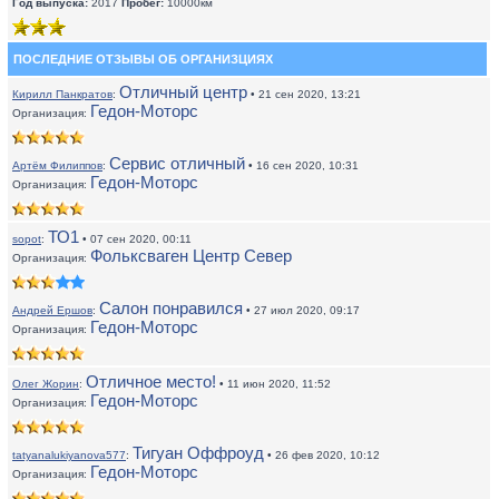
Год выпуска:
2017
Пробег:
10000км
ПОСЛЕДНИЕ ОТЗЫВЫ ОБ ОРГАНИЗЦИЯХ
Отличный центр
Кирилл Панкратов
:
• 21 сен 2020, 13:21
Гедон-Моторс
Организация:
Сервис отличный
Артём Филиппов
:
• 16 сен 2020, 10:31
Гедон-Моторс
Организация:
ТО1
sopot
:
• 07 сен 2020, 00:11
Фольксваген Центр Север
Организация:
Салон понравился
Андрей Ершов
:
• 27 июл 2020, 09:17
Гедон-Моторс
Организация:
Отличное место!
Олег Жорин
:
• 11 июн 2020, 11:52
Гедон-Моторс
Организация:
Тигуан Оффроуд
tatyanalukiyanova577
:
• 26 фев 2020, 10:12
Гедон-Моторс
Организация: