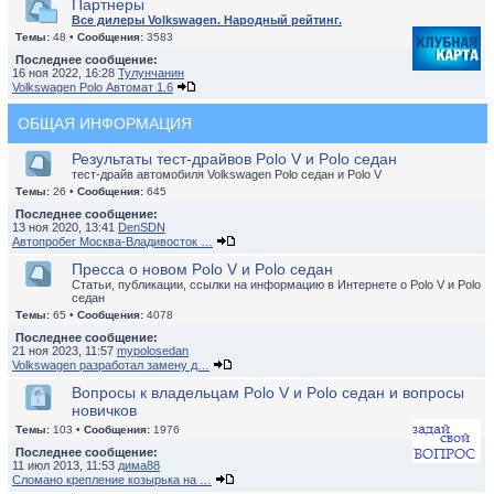
Партнеры
Все дилеры Volkswagen. Народный рейтинг.
Темы:
48 •
Сообщения:
3583
Последнее сообщение:
16 ноя 2022, 16:28
Тулунчанин
Volkswagen Polo Автомат 1.6
ОБЩАЯ ИНФОРМАЦИЯ
Результаты тест-драйвов Polo V и Polo седан
тест-драйв автомобиля Volkswagen Polo седан и Polo V
Темы:
26 •
Сообщения:
645
Последнее сообщение:
13 ноя 2020, 13:41
DenSDN
Автопробег Москва-Владивосток …
Пресса о новом Polo V и Polo седан
Статьи, публикации, ссылки на информацию в Интернете о Polo V и Polo
седан
Темы:
65 •
Сообщения:
4078
Последнее сообщение:
21 ноя 2023, 11:57
mypolosedan
Volkswagen разработал замену д…
Вопросы к владельцам Polo V и Polo седан и вопросы
новичков
Темы:
103 •
Сообщения:
1976
Последнее сообщение:
11 июл 2013, 11:53
дима88
Сломано крепление козырька на …