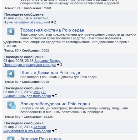
соединительного звена между кузовом автомобиля и дорогой
Темы:
124 •
Сообщения:
7969
Последнее сообщение:
13 ноя 2025, 14:37
sasechka
Я уже ненавижу эту машину!
Тормозная система Polo седан
Тормозная система предназначена для уменьшения скорости движения
и/или остановки транспортного средства. Она также позволяет
удерживать транспортное средство от самопроизвольного движения во время
стоянки.
Темы:
85 •
Сообщения:
5692
Последнее сообщение:
03 фев 2025, 23:16
Stepanov Sergey
Поло седан примерзают колодки
Шины и Диски для Polo седан
Все вопросы по шинам и дискам для Polo седан
Темы:
51 •
Сообщения:
9918
Последнее сообщение:
03 ноя 2022, 23:32
Mikky72
Зимние шины для поло седан
Электрооборудование Polo седан
Вопросы по общей электрике, вентиляции/кондиционеру, подушкам
безопасности и внешним осветительным приборам
Темы:
547 •
Сообщения:
18325
Последнее сообщение:
29 апр 2026, 23:14
Azzteck
Аккумулятор в VW Polo седан
Автозвук Polo седан