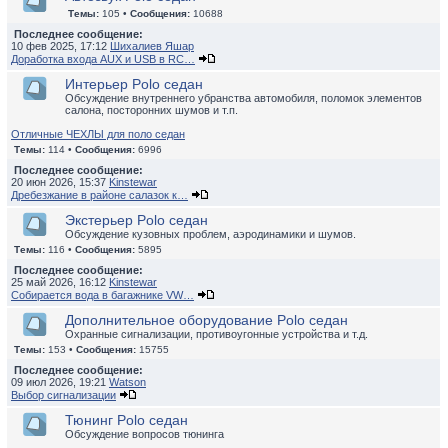
Темы:
105 •
Сообщения:
10688
Последнее сообщение:
10 фев 2025, 17:12
Шихалиев Яшар
Доработка входа AUX и USB в RC…
Интерьер Polo седан
Обсуждение внутреннего убранства автомобиля, поломок элементов
салона, посторонних шумов и т.п.
Отличные ЧЕХЛЫ для поло седан
Темы:
114 •
Сообщения:
6996
Последнее сообщение:
20 июн 2026, 15:37
Kinstewar
Дребезжание в районе салазок к…
Экстерьер Polo седан
Обсуждение кузовных проблем, аэродинамики и шумов.
Темы:
116 •
Сообщения:
5895
Последнее сообщение:
25 май 2026, 16:12
Kinstewar
Собирается вода в багажнике VW…
Дополнительное оборудование Polo седан
Охранные сигнализации, противоугонные устройства и т.д.
Темы:
153 •
Сообщения:
15755
Последнее сообщение:
09 июл 2026, 19:21
Watson
Выбор сигнализации
Тюнинг Polo седан
Обсуждение вопросов тюнинга