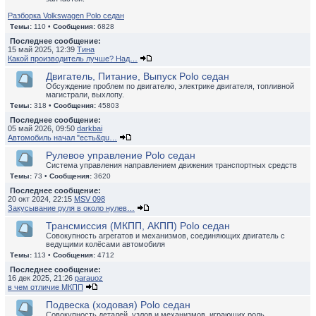
Разборка Volkswagen Polo седан
Темы:
110 •
Сообщения:
6828
Последнее сообщение:
15 май 2025, 12:39
Тина
Какой производитель лучше? Над…
Двигатель, Питание, Выпуск Polo седан
Обсуждение проблем по двигателю, электрике двигателя, топливной
магистрали, выхлопу.
Темы:
318 •
Сообщения:
45803
Последнее сообщение:
05 май 2026, 09:50
darkbai
Автомобиль начал "есть&qu…
Рулевое управление Polo седан
Система управления направлением движения транспортных средств
Темы:
73 •
Сообщения:
3620
Последнее сообщение:
20 окт 2024, 22:15
MSV 098
Закусывание руля в около нулев…
Трансмиссия (МКПП, АКПП) Polo седан
Совокупность агрегатов и механизмов, соединяющих двигатель с
ведущими колёсами автомобиля
Темы:
113 •
Сообщения:
4712
Последнее сообщение:
16 дек 2025, 21:26
parauoz
в чем отличие МКПП
Подвеска (ходовая) Polo седан
Совокупность деталей, узлов и механизмов, играющих роль