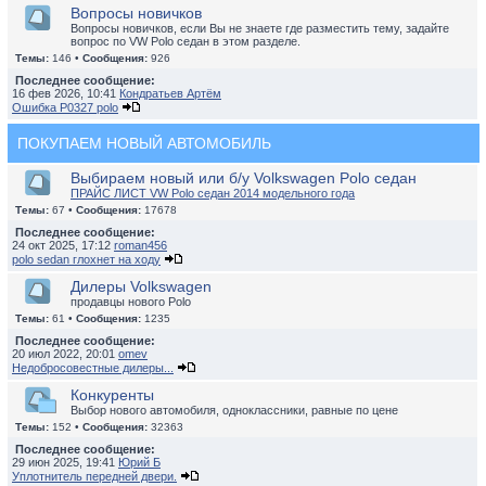
Вопросы новичков
Вопросы новичков, если Вы не знаете где разместить тему, задайте
вопрос по VW Polo седан в этом разделе.
Темы:
146 •
Сообщения:
926
Последнее сообщение:
16 фев 2026, 10:41
Кондратьев Артём
Ошибка P0327 polo
ПОКУПАЕМ НОВЫЙ АВТОМОБИЛЬ
Выбираем новый или б/у Volkswagen Polo седан
ПРАЙС ЛИСТ VW Polo седан 2014 модельного года
Темы:
67 •
Сообщения:
17678
Последнее сообщение:
24 окт 2025, 17:12
roman456
polo sedan глохнет на ходу
Дилеры Volkswagen
продавцы нового Polo
Темы:
61 •
Сообщения:
1235
Последнее сообщение:
20 июл 2022, 20:01
omev
Недобросовестные дилеры...
Конкуренты
Выбор нового автомобиля, одноклассники, равные по цене
Темы:
152 •
Сообщения:
32363
Последнее сообщение:
29 июн 2025, 19:41
Юрий Б
Уплотнитель передней двери.