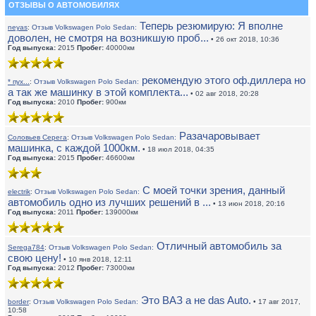
ОТЗЫВЫ О АВТОМОБИЛЯХ
Теперь резюмирую: Я вполне
neyas
:
Отзыв Volkswagen Polo Sedan:
доволен, не смотря на возникшую проб...
• 26 окт 2018, 10:36
Год выпуска:
2015
Пробег:
40000км
рекомендую этого оф.диллера но
* пух...
:
Отзыв Volkswagen Polo Sedan:
а так же машинку в этой комплекта...
• 02 авг 2018, 20:28
Год выпуска:
2010
Пробег:
900км
Разачаровывает
Соловьев Серега
:
Отзыв Volkswagen Polo Sedan:
машинка, с каждой 1000км.
• 18 июл 2018, 04:35
Год выпуска:
2015
Пробег:
46600км
С моей точки зрения, данный
electrik
:
Отзыв Volkswagen Polo Sedan:
автомобиль одно из лучших решений в ...
• 13 июн 2018, 20:16
Год выпуска:
2011
Пробег:
139000км
Отличный автомобиль за
Serega784
:
Отзыв Volkswagen Polo Sedan:
свою цену!
• 10 янв 2018, 12:11
Год выпуска:
2012
Пробег:
73000км
Это ВАЗ а не das Auto.
border
:
Отзыв Volkswagen Polo Sedan:
• 17 авг 2017,
10:58