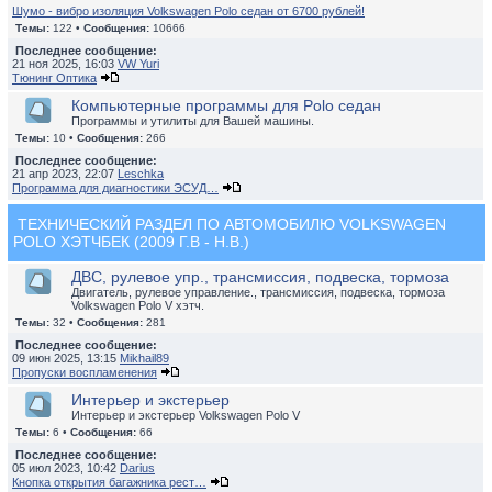
Шумо - вибро изоляция Volkswagen Polo седан от 6700 рублей!
Темы:
122 •
Сообщения:
10666
Последнее сообщение:
21 ноя 2025, 16:03
VW Yuri
Тюнинг Оптика
Компьютерные программы для Polo седан
Программы и утилиты для Вашей машины.
Темы:
10 •
Сообщения:
266
Последнее сообщение:
21 апр 2023, 22:07
Leschka
Программа для диагностики ЭСУД…
ТЕХНИЧЕСКИЙ РАЗДЕЛ ПО АВТОМОБИЛЮ VOLKSWAGEN
POLO ХЭТЧБЕК (2009 Г.В - Н.В.)
ДВС, рулевое упр., трансмиссия, подвеска, тормоза
Двигатель, рулевое управление., трансмиссия, подвеска, тормоза
Volkswagen Polo V хэтч.
Темы:
32 •
Сообщения:
281
Последнее сообщение:
09 июн 2025, 13:15
Mikhail89
Пропуски воспламенения
Интерьер и экстерьер
Интерьер и экстерьер Volkswagen Polo V
Темы:
6 •
Сообщения:
66
Последнее сообщение:
05 июл 2023, 10:42
Darius
Кнопка открытия багажника рест…