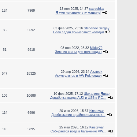
13 ноя 2025, 14:37
sasechka
124
7969
Я уже ненавижу эту машину!
03 фев 2025, 23:16
Stepanov Sergey
85
5692
Поло седан примерзают колодки
03 ноя 2022, 23:32
Mikky72
51
9918
Зимние шины для поло седан
29 апр 2026, 23:14
Azzteck
547
18325
Аккумулятор в VW Polo седан
10 фев 2025, 17:12
Шихалиев Яшар
105
10688
Доработка входа AUX и USB в RC…
20 июн 2026, 15:37
Kinstewar
114
6996
Дребезжание в районе салазок к…
25 май 2026, 16:12
Kinstewar
116
5895
Собирается вода в багажнике VW…