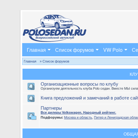
Главная
Список форумов
VW Polo
Се
Главная
» Список форумов
КЛУ
Организационные вопросы по клубу
Организуем деятельность клуба Polo седан. Вместе МЫ сила
Книга предложений и замечаний в работе сай
Партнеры
Все дилеры Volkswagen. Народный рейтинг.
Подфорумы:
Москва и область
,
Питер и Лениградская обла
ОБЩА