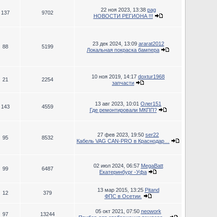
22 ноя 2023, 13:38
pag
137
9702
НОВОСТИ РЕГИОНА !!!
23 дек 2024, 13:09
ararat2012
88
5199
Локальная покраска бампера
10 ноя 2019, 14:17
doxtur1968
21
2254
запчасти
13 авг 2023, 10:01
Олег151
143
4559
Где ремонтировали МКПП?
27 фев 2023, 19:50
ser22
95
8532
Кабель VAG CAN-PRO в Краснодар…
02 июл 2024, 06:57
MegaBatt
99
6487
Екатеринбург -Уфа
13 мар 2015, 13:25
Pitand
12
379
ФПС в Осетии.
05 окт 2021, 07:50
neowork
97
13244