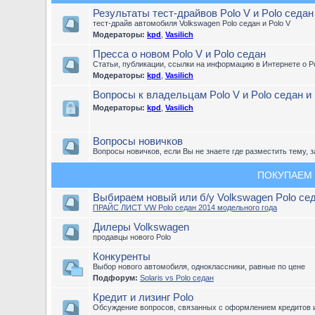
Результаты тест-драйвов Polo V и Polo седан
тест-драйв автомобиля Volkswagen Polo седан и Polo V
Модераторы:
kpd
,
Vasilich
Пресса о новом Polo V и Polo седан
Статьи, публикации, ссылки на информацию в Интернете о Po
Модераторы:
kpd
,
Vasilich
Вопросы к владельцам Polo V и Polo седан и
Модераторы:
kpd
,
Vasilich
Вопросы новичков
Вопросы новичков, если Вы не знаете где разместить тему, з
ПОКУПАЕМ
Выбираем новый или б/у Volkswagen Polo се
ПРАЙС ЛИСТ VW Polo седан 2014 модельного года
Дилеры Volkswagen
продавцы нового Polo
Конкуренты
Выбор нового автомобиля, одноклассники, равные по цене
Подфорум:
Solaris vs Polo седан
Кредит и лизинг Polo
Обсуждение вопросов, связанных с оформлением кредитов и