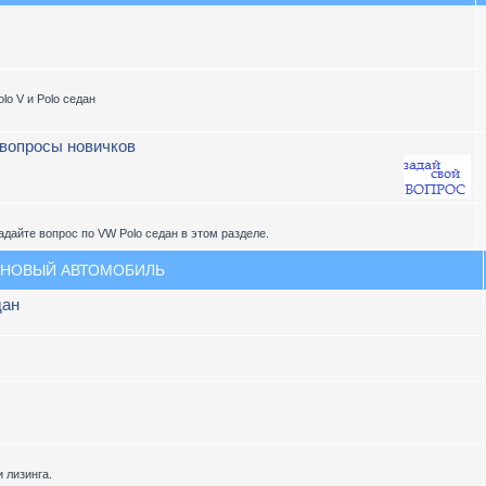
lo V и Polo седан
 вопросы новичков
адайте вопрос по VW Polo седан в этом разделе.
 НОВЫЙ АВТОМОБИЛЬ
дан
 лизинга.