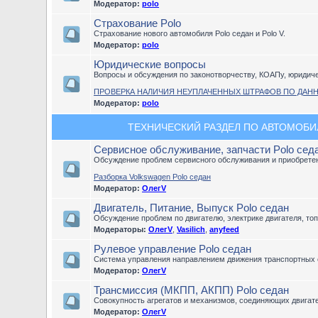
Модератор:
polo
Страхование Polo
Страхование нового автомобиля Polo седан и Polo V.
Модератор:
polo
Юридические вопросы
Вопросы и обсуждения по законотворчеству, КОАПу, юридич
ПРОВЕРКА НАЛИЧИЯ НЕУПЛАЧЕННЫХ ШТРАФОВ ПО ДАН
Модератор:
polo
ТЕХНИЧЕСКИЙ РАЗДЕЛ ПО АВТОМОБИЛЮ
Сервисное обслуживание, запчасти Polo сед
Обсуждение проблем сервисного обслуживания и приобретен
Разборка Volkswagen Polo седан
Модератор:
ОлегV
Двигатель, Питание, Выпуск Polo седан
Обсуждение проблем по двигателю, электрике двигателя, то
Модераторы:
ОлегV
,
Vasilich
,
anyfeed
Рулевое управление Polo седан
Система управления направлением движения транспортных 
Модератор:
ОлегV
Трансмиссия (МКПП, АКПП) Polo седан
Совокупность агрегатов и механизмов, соединяющих двигат
Модератор:
ОлегV