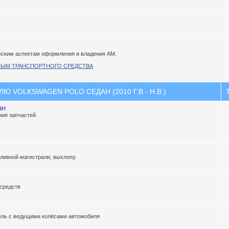
еским аспектам оформления и владения АМ.
НЫМ ТРАНСПОРТНОГО СРЕДСТВА
 VOLKSWAGEN POLO СЕДАН (2010 Г.В - Н.В.)
ан
ия запчастей.
пливной магистрали, выхлопу.
средств
ель с ведущими колёсами автомобиля