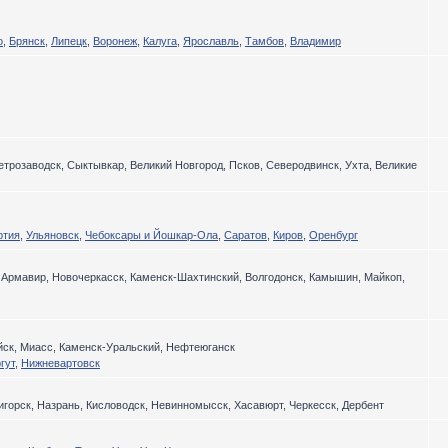
о
,
Брянск
,
Липецк
,
Воронеж
,
Калуга
,
Ярославль
,
Тамбов
,
Владимир
етрозаводск, Сыктывкар, Великий Новгород, Псков, Северодвинск, Ухта, Великие
ртия
,
Ульяновск
,
Чебоксары и Йошкар-Ола
,
Саратов
,
Киров
,
Оренбург
, Армавир, Новочеркасск, Каменск-Шахтинский, Волгодонск, Камышин, Майкоп,
ийск, Миасс, Каменск-Уральский, Нефтеюганск
гут
,
Нижневартовск
игорск, Назрань, Кисловодск, Невинномысск, Хасавюрт, Черкесск, Дербент