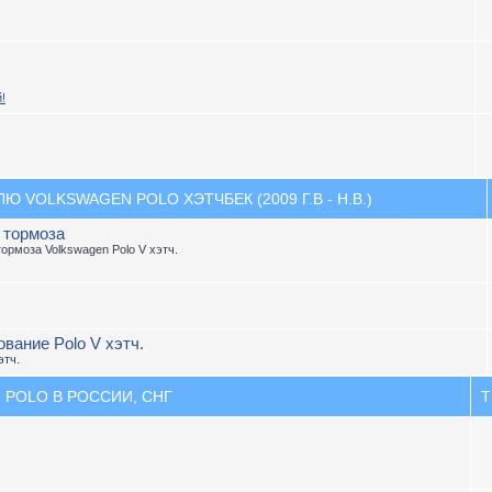
!
 VOLKSWAGEN POLO ХЭТЧБЕК (2009 Г.В - Н.В.)
, тормоза
тормоза Volkswagen Polo V хэтч.
вание Polo V хэтч.
этч.
 POLO В РОССИИ, СНГ
Т