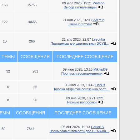
09 июл 2026, 19:21
Watson
153
15755
Выбор сигнализации
21 ноя 2025, 16:03
VW Yuri
122
10666
Тюнинг Оптика
21 апр 2023, 22:07
Leschka
10
266
Программа для диагностики ЭСУД…
ТЕМЫ
СООБЩЕНИЯ
ПОСЛЕДНЕЕ СООБЩЕНИЕ
09 июн 2025, 13:15
Mikhail89
32
281
Пропуски воспламенения
05 июл 2023, 10:42
Darius
6
66
Кнопка открытия багажника рест…
09 янв 2020, 18:21
1221
8
90
Разные вопросики
ЕМЫ
СООБЩЕНИЯ
ПОСЛЕДНЕЕ СООБЩЕНИЕ
06 окт 2024, 19:13
Санек Б
59
7844
Взаимозаменяемость двс CFNA на…