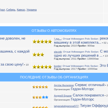
Урал
,
Сибирь
,
Кавказ
,
Украина
ОТЗЫВЫ О АВТОМОБИЛЯХ
не доволен, не
реком
* пух...
:
Отзыв Volkswagen Polo Sedan:
машинку в этой комплекта...
• 02 
Год выпуска:
2010
Пробег:
900км
ашинка, с каждой
С мо
electrik
:
Отзыв Volkswagen Polo Sedan:
одно из лучших решений в ...
• 13
Год выпуска:
2011
Пробег:
139000км
за свою цену!
• 10
Это В
border
:
Отзыв Volkswagen Polo Sedan:
Год выпуска:
2017
Пробег:
10000км
ПОСЛЕДНИЕ ОТЗЫВЫ ОБ ОРГАНИЗЦИЯХ
Сервис отличный
Артём Филиппов
:
• 
Гедон-Моторс
Организация:
Салон понравился
Андрей Ершов
:
• 2
Гедон-Моторс
Организация:
Тигуан Оффроу
tatyanalukiyanova577
: