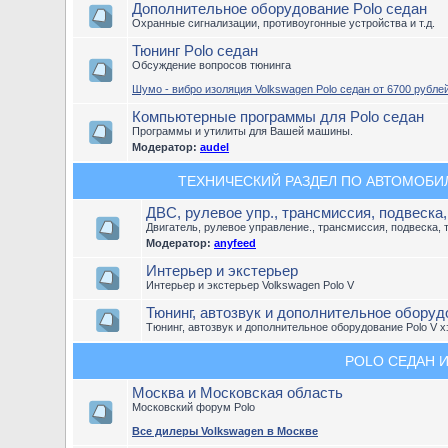
Дополнительное оборудование Polo седан
Охранные сигнализации, противоугонные устройства и т.д.
Тюнинг Polo седан
Обсуждение вопросов тюнинга
Шумо - вибро изоляция Volkswagen Polo седан от 6700 рублей
Компьютерные программы для Polo седан
Программы и утилиты для Вашей машины.
Модератор:
audel
ТЕХНИЧЕСКИЙ РАЗДЕЛ ПО АВТОМОБИЛЮ
ДВС, рулевое упр., трансмиссия, подвеска
Двигатель, рулевое управление., трансмиссия, подвеска, 
Модератор:
anyfeed
Интерьер и экстерьер
Интерьер и экстерьер Volkswagen Polo V
Тюнинг, автозвук и дополнительное оборудо
Тюнинг, автозвук и дополнительное оборудование Polo V х
POLO СЕДАН И
Москва и Московская область
Московский форум Polo
Все дилеры Volkswagen в Москве