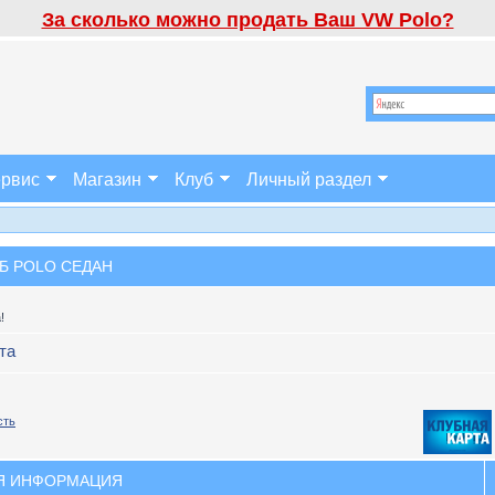
За сколько можно продать Ваш VW Polo?
рвис
Магазин
Клуб
Личный раздел
Б POLO СЕДАН
!
та
сть
Я ИНФОРМАЦИЯ