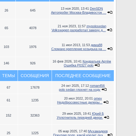
13 ноя 2020, 13:41
DenSDN
26
645
Автопробег Москва-Владивосток …
21 ноя 2023, 11:57
mypolosedan
65
4078
Volkswagen разработал замену д…
11 июл 2013, 11:53
дима88
103
1976
Сломано крепление козырька на …
16 фев 2026, 10:41
Кондратьев Артём
146
926
Ошибка P0327 polo
ТЕМЫ
СООБЩЕНИЯ
ПОСЛЕДНЕЕ СООБЩЕНИЕ
24 окт 2025, 17:12
roman456
67
17678
polo sedan глохнет на ходу
20 июл 2022, 20:01
omev
61
1235
Недобросовестные дилеры...
29 июн 2025, 19:41
Юрий Б
152
32363
Уплотнитель передней двери.
05 мар 2025, 17:40
Мухамадеев
25
1225
Покупаю поло, какой кредит луч…