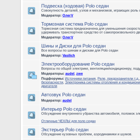
Подвеска (ходовая) Polo седан
Совокупность деталей, узлов и механизмов, играющих роль 
Модератор:
ОлегV
Тормозная система Polo седан
Тормозная система предназначена для уменьшения скорости 
удерживать транспортное средство от самопроизвольного дв
Модератор:
ОлегV
Шины и Диски для Polo седан
Все вопросы по шинам и дискам для Polo седан
Модератор:
Vasilich
Электрооборудование Polo седан
Вопросы по общей электрике, вентиляции/кондиционеру, по
Модераторы:
audel
,
zwe
Подфорумы:
Источники питания
,
Реле, предохранители т.д.
безопасности
,
Электроника системы отопления и кондицион
двигателя
Автозвук Polo седан
Модератор:
audel
Интерьер Polo седан
Обсуждение внутреннего убранства автомобиля, поломок эле
Отличные ЧЕХЛЫ для поло седан
Экстерьер Polo седан
Обсуждение кузовных проблем, аэродинамики и шумов.