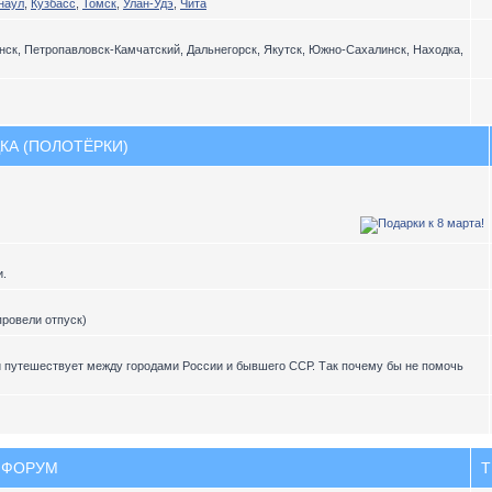
наул
,
Кузбасс
,
Томск
,
Улан-Удэ
,
Чита
ск, Петропавловск-Камчатский, Дальнегорск, Якутск, Южно-Сахалинск, Находка,
КА (ПОЛОТЁРКИ)
и.
провели отпуск)
и путешествует между городами России и бывшего ССР. Так почему бы не помочь
ФОРУМ
Т