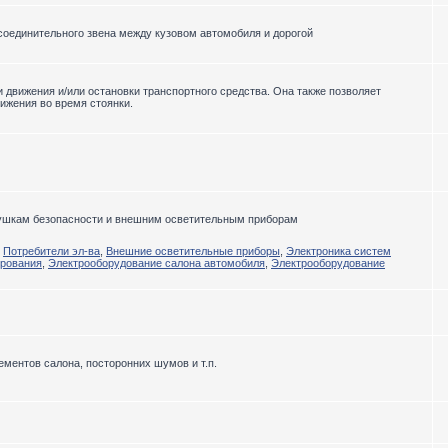
соединительного звена между кузовом автомобиля и дорогой
движения и/или остановки транспортного средства. Она также позволяет
ижения во время стоянки.
душкам безопасности и внешним осветительным приборам
,
Потребители эл-ва
,
Внешние осветительные приборы
,
Электроника систем
ирования
,
Электрооборудование салона автомобиля
,
Электрооборудование
ментов салона, посторонних шумов и т.п.