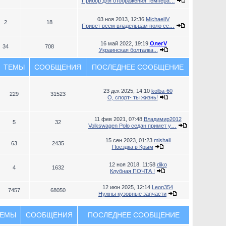
Прибор для отображения темпера…
03 ноя 2013, 12:36
MichaelIV
2
18
Привет всем владельцам поло се…
16 май 2022, 19:19
ОлегV
34
708
Украинская болталка...
ТЕМЫ
СООБЩЕНИЯ
ПОСЛЕДНЕЕ СООБЩЕНИЕ
23 дек 2025, 14:10
kolba-60
229
31523
О, спорт- ты жизнь!
11 фев 2021, 07:48
Владимир2012
5
32
Volkswagen Polo седан примет у…
15 сен 2023, 01:23
mishail
63
2435
Поездка в Крым
12 ноя 2018, 11:58
diko
4
1632
Клубная ПОЧТА !
12 июн 2025, 12:14
Leon354
7457
68050
Нужны кузовные запчасти
ЕМЫ
СООБЩЕНИЯ
ПОСЛЕДНЕЕ СООБЩЕНИЕ