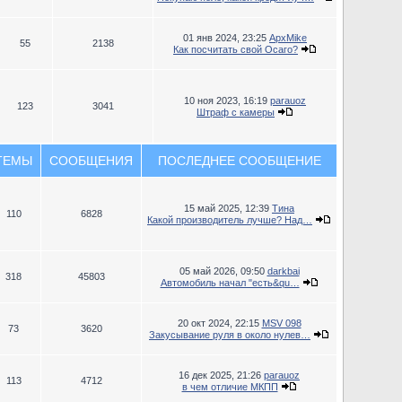
01 янв 2024, 23:25
ApxMike
55
2138
Как посчитать свой Осаго?
10 ноя 2023, 16:19
parauoz
123
3041
Штраф с камеры
ТЕМЫ
СООБЩЕНИЯ
ПОСЛЕДНЕЕ СООБЩЕНИЕ
15 май 2025, 12:39
Тина
110
6828
Какой производитель лучше? Над…
05 май 2026, 09:50
darkbai
318
45803
Автомобиль начал "есть&qu…
20 окт 2024, 22:15
MSV 098
73
3620
Закусывание руля в около нулев…
16 дек 2025, 21:26
parauoz
113
4712
в чем отличие МКПП