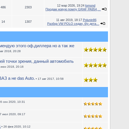
12 мар 2026, 19:24
lomond
486
2303
Продам новую помпу GRAF PA954,…
11 авг 2019, 18:17
Polunin86
14
1307
Разбор VW POLO седан, б/у дета…
ендую этого оф.диллера но а так же
авг 2018, 20:28
ей точки зрения, данный автомобиль
 июн 2018, 20:16
АЗ а не das Auto.
• 17 авг 2017, 10:58
16 сен 2020, 10:31
7 июл 2020, 09:17
д
• 26 фев 2020, 10:12