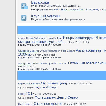
Барахолка
купи-продай автомобиль, запчасти и т.д.
Подфорумы:
Москва и ЦФО
,
Питер, СЗФО
,
Поволжье
,
ЮГ
,
Клубный магазин
Раздел клубного магазина shop.polosedan.ru
Теперь резюмирую: Я впол
neyas
:
Отзыв Volkswagen Polo Sedan:
смотря на возникшую проб...
• 26 окт 2018, 10:36
Год выпуска:
2015
Пробег:
40000км
Разачаровывает м
Соловьев Серега
:
Отзыв Volkswagen Polo Sedan:
1000км.
• 18 июл 2018, 04:35
Год выпуска:
2015
Пробег:
46600км
Отличный автомобиль 
Serega784
:
Отзыв Volkswagen Polo Sedan:
янв 2018, 12:11
Год выпуска:
2012
Пробег:
73000км
Отличный центр
Кирилл Панкратов
:
• 21 сен 2020, 13:21
Гедон-Моторс
Организация:
ТО1
sopot
:
• 07 сен 2020, 00:11
Фольксваген Центр Север
Организация:
Отличное место!
Олег Жорин
:
• 11 июн 2020, 11:52