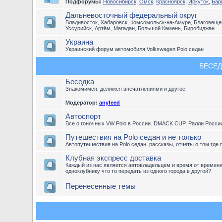
Подфорумы:
Новосибирск
,
Омск
,
Красноярск
,
Иркутск
,
Бар
Дальневосточный федеральный округ
Владивосток, Хабаровск, Комсомольск-на-Амуре, Благовещен
Уссурийск, Артём, Магадан, Большой Камень, Биробиджан
Украина
Украинский форум автомобиля Volkswagen Polo седан
БЕСЕД
Беседка
Знакомимся, делимся впечатлениями и другое
Модератор:
anyfeed
Автоспорт
Все о гоночных VW Polo в России. DMACK CUP, Ралли Росси
Путешествия на Polo седан и не только
Автопутешествия на Polo седан, рассказы, отчеты о том где 
Клубная экспресс доставка
Каждый из нас является автовладельцем и время от времен
одноклубнику что то передать из одного города в другой?
Перенесенные темы