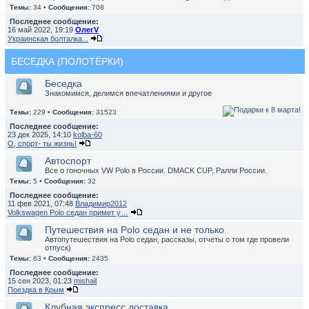
Темы:
34 •
Сообщения:
708
Последнее сообщение:
16 май 2022, 19:19
ОлегV
Украинская болталка...
БЕСЕДКА (ПОЛОТЁРКИ)
Беседка
Знакомимся, делимся впечатлениями и другое
Темы:
229 •
Сообщения:
31523
Последнее сообщение:
23 дек 2025, 14:10
kolba-60
О, спорт- ты жизнь!
Автоспорт
Все о гоночных VW Polo в России. DMACK CUP, Ралли России.
Темы:
5 •
Сообщения:
32
Последнее сообщение:
11 фев 2021, 07:48
Владимир2012
Volkswagen Polo седан примет у…
Путешествия на Polo седан и не только
Автопутешествия на Polo седан, рассказы, отчеты о том где провели
отпуск)
Темы:
63 •
Сообщения:
2435
Последнее сообщение:
15 сен 2023, 01:23
mishail
Поездка в Крым
Клубная экспресс доставка