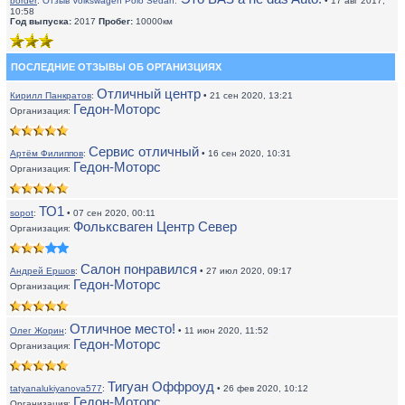
border
:
Отзыв Volkswagen Polo Sedan:
• 17 авг 2017,
10:58
Год выпуска:
2017
Пробег:
10000км
ПОСЛЕДНИЕ ОТЗЫВЫ ОБ ОРГАНИЗЦИЯХ
Отличный центр
Кирилл Панкратов
:
• 21 сен 2020, 13:21
Гедон-Моторс
Организация:
Сервис отличный
Артём Филиппов
:
• 16 сен 2020, 10:31
Гедон-Моторс
Организация:
ТО1
sopot
:
• 07 сен 2020, 00:11
Фольксваген Центр Север
Организация:
Салон понравился
Андрей Ершов
:
• 27 июл 2020, 09:17
Гедон-Моторс
Организация:
Отличное место!
Олег Жорин
:
• 11 июн 2020, 11:52
Гедон-Моторс
Организация:
Тигуан Оффроуд
tatyanalukiyanova577
:
• 26 фев 2020, 10:12
Гедон-Моторс
Организация: