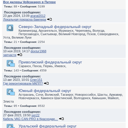
Все дилеры Volkswagen в Питере
Темы:
88 •
Сообщения:
5199
Последнее сообщение:
23 дек 2024, 13:09
ararat2012
Локальная покраска бампера
Северо-Западный федеральный округ
Калининград, Архангельск, Мурманск, Череповец, Вологда,
Петрозаводск, Сыктывкар, Великий Новгород, Псков, Северодвинск,
Ухта, Великие Луки
Темы:
21 •
Сообщения:
2254
Последнее сообщение:
10 ноя 2019, 14:17
doxtur1968
запчасти
Приволжский федеральный округ
Саранск, Пенза, Пермь, Ижевск,
Темы:
143 •
Сообщения:
4559
Последнее сообщение:
13 авг 2023, 10:01
Олег151
Где ремонтировали МКПП?
Южный федеральный округ
Астрахань, Сочи, Волжский, Таганрог, Новороссийск, Шахты, Армавир,
Новочеркасск, Каменск-Шахтинский, Волгодонск, Камышин, Майкоп,
Элиста
Темы:
95 •
Сообщения:
8532
Последнее сообщение:
27 фев 2023, 19:50
ser22
Кабель VAG CAN-PRO в Краснодар…
Уральский федеральный округ