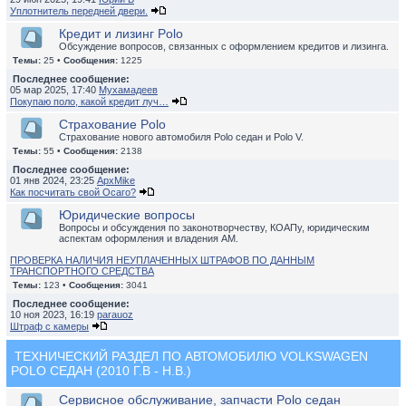
Уплотнитель передней двери.
Кредит и лизинг Polo
Обсуждение вопросов, связанных с оформлением кредитов и лизинга.
Темы:
25 •
Сообщения:
1225
Последнее сообщение:
05 мар 2025, 17:40
Мухамадеев
Покупаю поло, какой кредит луч…
Страхование Polo
Страхование нового автомобиля Polo седан и Polo V.
Темы:
55 •
Сообщения:
2138
Последнее сообщение:
01 янв 2024, 23:25
ApxMike
Как посчитать свой Осаго?
Юридические вопросы
Вопросы и обсуждения по законотворчеству, КОАПу, юридическим
аспектам оформления и владения АМ.
ПРОВЕРКА НАЛИЧИЯ НЕУПЛАЧЕННЫХ ШТРАФОВ ПО ДАННЫМ
ТРАНСПОРТНОГО СРЕДСТВА
Темы:
123 •
Сообщения:
3041
Последнее сообщение:
10 ноя 2023, 16:19
parauoz
Штраф с камеры
ТЕХНИЧЕСКИЙ РАЗДЕЛ ПО АВТОМОБИЛЮ VOLKSWAGEN
POLO СЕДАН (2010 Г.В - Н.В.)
Сервисное обслуживание, запчасти Polo седан