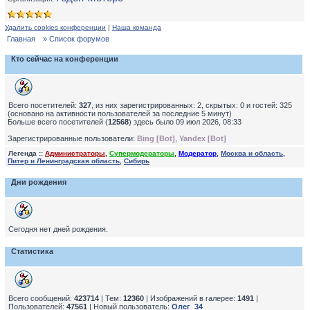
Удалить cookies конференции
|
Наша команда
Главная
» Список форумов
Кто сейчас на конференции
Всего посетителей:
327
, из них зарегистрированных: 2, скрытых: 0 и гостей: 325
(основано на активности пользователей за последние 5 минут)
Больше всего посетителей (
12568
) здесь было 09 июл 2026, 08:33
Зарегистрированные пользователи:
Bing [Bot]
,
Yandex [Bot]
Легенда ::
Администраторы
,
Супермодераторы
,
Модератор
,
Москва и область
,
Питер и Ленинградская область
,
Сибирь
Дни рождения
Сегодня нет дней рождения.
Статистика
Всего сообщений:
423714
| Тем:
12360
| Изображений в галерее:
1491
|
Пользователей:
47561
| Новый пользователь:
Олег_34