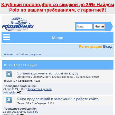
Клубный полоподбор со скидкой до 35% Найдем
Polo по вашим требованиям, с гарантией!
Меню
Регистрация
Вход
Главная
» Список форумов
КЛУБ POLO СЕДАН
Организационные вопросы по клубу
Организуем деятельность клуба Polo седан. Вместе МЫ сила!
Темы:
79 •
Сообщения:
4325
Последнее сообщение:
29 апр 2024, 00:27
Коркытов Адилхан
polo тройт
Книга предложений и замечаний в работе сайта
Темы:
59 •
Сообщения:
2131
Последнее сообщение:
13 дек 2018, 09:57
kolba-60