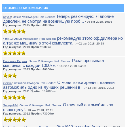
ОТЗЫВЫ О АВТОМОБИЛЯХ
Теперь резюмирую: Я вполне
neyas
:
Отзыв Volkswagen Polo Sedan:
доволен, не смотря на возникшую проб...
• 26 окт 2018, 10:36
Год выпуска:
2015
Пробег:
40000км
рекомендую этого оф.диллера но
* пух...
:
Отзыв Volkswagen Polo Sedan:
а так же машинку в этой комплекта...
• 02 авг 2018, 20:28
Год выпуска:
2010
Пробег:
900км
Разачаровывает
Соловьев Серега
:
Отзыв Volkswagen Polo Sedan:
машинка, с каждой 1000км.
• 18 июл 2018, 04:35
Год выпуска:
2015
Пробег:
46600км
С моей точки зрения, данный
electrik
:
Отзыв Volkswagen Polo Sedan:
автомобиль одно из лучших решений в ...
• 13 июн 2018, 20:16
Год выпуска:
2011
Пробег:
139000км
Отличный автомобиль за
Serega784
:
Отзыв Volkswagen Polo Sedan:
свою цену!
• 10 янв 2018, 12:11
Год выпуска:
2012
Пробег:
73000км
Это ВАЗ а не das Auto.