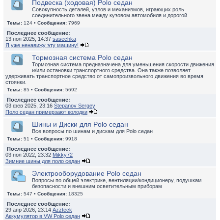
Подвеска (ходовая) Polo седан
Совокупность деталей, узлов и механизмов, играющих роль
соединительного звена между кузовом автомобиля и дорогой
Темы:
124 •
Сообщения:
7969
Последнее сообщение:
13 ноя 2025, 14:37
sasechka
Я уже ненавижу эту машину!
Тормозная система Polo седан
Тормозная система предназначена для уменьшения скорости движения
и/или остановки транспортного средства. Она также позволяет
удерживать транспортное средство от самопроизвольного движения во время
стоянки.
Темы:
85 •
Сообщения:
5692
Последнее сообщение:
03 фев 2025, 23:16
Stepanov Sergey
Поло седан примерзают колодки
Шины и Диски для Polo седан
Все вопросы по шинам и дискам для Polo седан
Темы:
51 •
Сообщения:
9918
Последнее сообщение:
03 ноя 2022, 23:32
Mikky72
Зимние шины для поло седан
Электрооборудование Polo седан
Вопросы по общей электрике, вентиляции/кондиционеру, подушкам
безопасности и внешним осветительным приборам
Темы:
547 •
Сообщения:
18325
Последнее сообщение:
29 апр 2026, 23:14
Azzteck
Аккумулятор в VW Polo седан