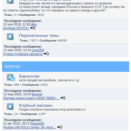
Каждый из нас является автовладельцем и время от времени
путешествует между городами России и бывшего ССР. Так почему бы
не помочь одноклубнику что то передать из одного города в другой?
Темы:
4 •
Сообщения:
1632
Последнее сообщение:
12 ноя 2018, 11:58
diko
Клубная ПОЧТА !
Перенесенные темы
Темы:
7457 •
Сообщения:
68050
Последнее сообщение:
12 июн 2025, 12:14
Leon354
Нужны кузовные запчасти
ФОРУМ
Барахолка
купи-продай автомобиль, запчасти и т.д.
Темы:
486 •
Сообщения:
2303
Последнее сообщение:
12 мар 2026, 19:24
lomond
Продам новую помпу GRAF PA954,…
Клубный магазин
Раздел клубного магазина shop.polosedan.ru
Темы:
14 •
Сообщения:
1307
Последнее сообщение:
11 авг 2019, 18:17
Polunin86
Разбор VW POLO седан, б/у дета…