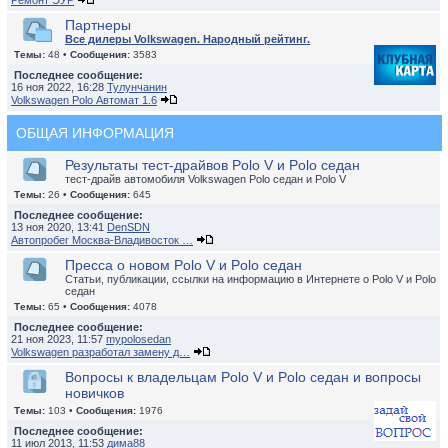
Ремонт ЭУР
Партнеры
Все дилеры Volkswagen. Народный рейтинг.
Темы:
48 •
Сообщения:
3583
Последнее сообщение:
16 ноя 2022, 16:28
Тулунчанин
Volkswagen Polo Автомат 1.6
ОБЩАЯ ИНФОРМАЦИЯ
Результаты тест-драйвов Polo V и Polo седан
тест-драйв автомобиля Volkswagen Polo седан и Polo V
Темы:
26 •
Сообщения:
645
Последнее сообщение:
13 ноя 2020, 13:41
DenSDN
Автопробег Москва-Владивосток …
Пресса о новом Polo V и Polo седан
Статьи, публикации, ссылки на информацию в Интернете о Polo V и Polo
седан
Темы:
65 •
Сообщения:
4078
Последнее сообщение:
21 ноя 2023, 11:57
mypolosedan
Volkswagen разработал замену д…
Вопросы к владельцам Polo V и Polo седан и вопросы
новичков
Темы:
103 •
Сообщения:
1976
Последнее сообщение:
11 июл 2013, 11:53
дима88