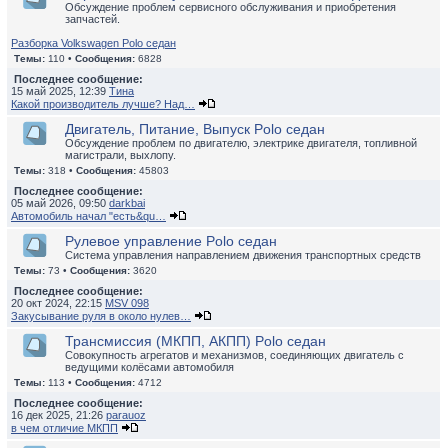
Обсуждение проблем сервисного обслуживания и приобретения
запчастей.
Разборка Volkswagen Polo седан
Темы:
110 •
Сообщения:
6828
Последнее сообщение:
15 май 2025, 12:39
Тина
Какой производитель лучше? Над…
Двигатель, Питание, Выпуск Polo седан
Обсуждение проблем по двигателю, электрике двигателя, топливной
магистрали, выхлопу.
Темы:
318 •
Сообщения:
45803
Последнее сообщение:
05 май 2026, 09:50
darkbai
Автомобиль начал "есть&qu…
Рулевое управление Polo седан
Система управления направлением движения транспортных средств
Темы:
73 •
Сообщения:
3620
Последнее сообщение:
20 окт 2024, 22:15
MSV 098
Закусывание руля в около нулев…
Трансмиссия (МКПП, АКПП) Polo седан
Совокупность агрегатов и механизмов, соединяющих двигатель с
ведущими колёсами автомобиля
Темы:
113 •
Сообщения:
4712
Последнее сообщение:
16 дек 2025, 21:26
parauoz
в чем отличие МКПП