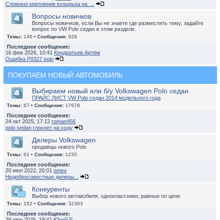
Сломано крепление козырька на …
Вопросы новичков
Вопросы новичков, если Вы не знаете где разместить тему, задайте
вопрос по VW Polo седан в этом разделе.
Темы:
146 •
Сообщения:
926
Последнее сообщение:
16 фев 2026, 10:41
Кондратьев Артём
Ошибка P0327 polo
ПОКУПАЕМ НОВЫЙ АВТОМОБИЛЬ
Выбираем новый или б/у Volkswagen Polo седан
ПРАЙС ЛИСТ VW Polo седан 2014 модельного года
Темы:
67 •
Сообщения:
17678
Последнее сообщение:
24 окт 2025, 17:12
roman456
polo sedan глохнет на ходу
Дилеры Volkswagen
продавцы нового Polo
Темы:
61 •
Сообщения:
1235
Последнее сообщение:
20 июл 2022, 20:01
omev
Недобросовестные дилеры...
Конкуренты
Выбор нового автомобиля, одноклассники, равные по цене
Темы:
152 •
Сообщения:
32363
Последнее сообщение:
29 июн 2025, 19:41
Юрий Б