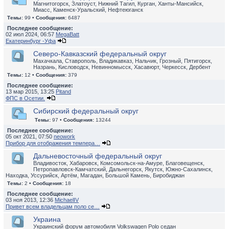
Магнитогорск, Златоуст, Нижний Тагил, Курган, Ханты-Мансийск,
Миасс, Каменск-Уральский, Нефтеюганск
Темы:
99 •
Сообщения:
6487
Последнее сообщение:
02 июл 2024, 06:57
MegaBatt
Екатеринбург -Уфа
Северо-Кавказский федеральный округ
Махачкала, Ставрополь, Владикавказ, Нальчик, Грозный, Пятигорск,
Назрань, Кисловодск, Невинномысск, Хасавюрт, Черкесск, Дербент
Темы:
12 •
Сообщения:
379
Последнее сообщение:
13 мар 2015, 13:25
Pitand
ФПС в Осетии.
Сибирский федеральный округ
Темы:
97 •
Сообщения:
13244
Последнее сообщение:
05 окт 2021, 07:50
neowork
Прибор для отображения темпера…
Дальневосточный федеральный округ
Владивосток, Хабаровск, Комсомольск-на-Амуре, Благовещенск,
Петропавловск-Камчатский, Дальнегорск, Якутск, Южно-Сахалинск,
Находка, Уссурийск, Артём, Магадан, Большой Камень, Биробиджан
Темы:
2 •
Сообщения:
18
Последнее сообщение:
03 ноя 2013, 12:36
MichaelIV
Привет всем владельцам поло се…
Украина
Украинский форум автомобиля Volkswagen Polo седан