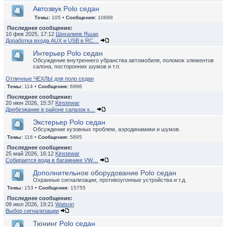
Автозвук Polo седан
Темы:
105 •
Сообщения:
10688
Последнее сообщение:
10 фев 2025, 17:12
Шихалиев Яшар
Доработка входа AUX и USB в RC…
Интерьер Polo седан
Обсуждение внутреннего убранства автомобиля, поломок элементов
салона, посторонних шумов и т.п.
Отличные ЧЕХЛЫ для поло седан
Темы:
114 •
Сообщения:
6996
Последнее сообщение:
20 июн 2026, 15:37
Kinstewar
Дребезжание в районе салазок к…
Экстерьер Polo седан
Обсуждение кузовных проблем, аэродинамики и шумов.
Темы:
116 •
Сообщения:
5895
Последнее сообщение:
25 май 2026, 16:12
Kinstewar
Собирается вода в багажнике VW…
Дополнительное оборудование Polo седан
Охранные сигнализации, противоугонные устройства и т.д.
Темы:
153 •
Сообщения:
15755
Последнее сообщение:
09 июл 2026, 19:21
Watson
Выбор сигнализации
Тюнинг Polo седан