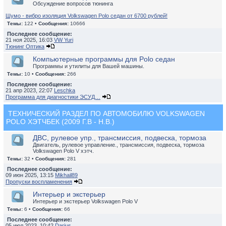
Обсуждение вопросов тюнинга
Шумо - вибро изоляция Volkswagen Polo седан от 6700 рублей!
Темы:
122 •
Сообщения:
10666
Последнее сообщение:
21 ноя 2025, 16:03
VW Yuri
Тюнинг Оптика
Компьютерные программы для Polo седан
Программы и утилиты для Вашей машины.
Темы:
10 •
Сообщения:
266
Последнее сообщение:
21 апр 2023, 22:07
Leschka
Программа для диагностики ЭСУД…
ТЕХНИЧЕСКИЙ РАЗДЕЛ ПО АВТОМОБИЛЮ VOLKSWAGEN
POLO ХЭТЧБЕК (2009 Г.В - Н.В.)
ДВС, рулевое упр., трансмиссия, подвеска, тормоза
Двигатель, рулевое управление., трансмиссия, подвеска, тормоза
Volkswagen Polo V хэтч.
Темы:
32 •
Сообщения:
281
Последнее сообщение:
09 июн 2025, 13:15
Mikhail89
Пропуски воспламенения
Интерьер и экстерьер
Интерьер и экстерьер Volkswagen Polo V
Темы:
6 •
Сообщения:
66
Последнее сообщение:
05 июл 2023, 10:42
Darius