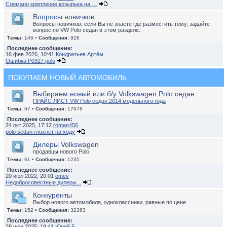
Сломано крепление козырька на …
Вопросы новичков
Вопросы новичков, если Вы не знаете где разместить тему, задайте
вопрос по VW Polo седан в этом разделе.
Темы:
146 •
Сообщения:
926
Последнее сообщение:
16 фев 2026, 10:41
Кондратьев Артём
Ошибка P0327 polo
ПОКУПАЕМ НОВЫЙ АВТОМОБИЛЬ
Выбираем новый или б/у Volkswagen Polo седан
ПРАЙС ЛИСТ VW Polo седан 2014 модельного года
Темы:
67 •
Сообщения:
17678
Последнее сообщение:
24 окт 2025, 17:12
roman456
polo sedan глохнет на ходу
Дилеры Volkswagen
продавцы нового Polo
Темы:
61 •
Сообщения:
1235
Последнее сообщение:
20 июл 2022, 20:01
omev
Недобросовестные дилеры...
Конкуренты
Выбор нового автомобиля, одноклассники, равные по цене
Темы:
152 •
Сообщения:
32363
Последнее сообщение:
29 июн 2025, 19:41
Юрий Б