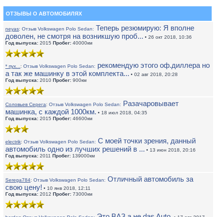
ОТЗЫВЫ О АВТОМОБИЛЯХ
Теперь резюмирую: Я вполне
neyas
:
Отзыв Volkswagen Polo Sedan:
доволен, не смотря на возникшую проб...
• 26 окт 2018, 10:36
Год выпуска:
2015
Пробег:
40000км
рекомендую этого оф.диллера но
* пух...
:
Отзыв Volkswagen Polo Sedan:
а так же машинку в этой комплекта...
• 02 авг 2018, 20:28
Год выпуска:
2010
Пробег:
900км
Разачаровывает
Соловьев Серега
:
Отзыв Volkswagen Polo Sedan:
машинка, с каждой 1000км.
• 18 июл 2018, 04:35
Год выпуска:
2015
Пробег:
46600км
С моей точки зрения, данный
electrik
:
Отзыв Volkswagen Polo Sedan:
автомобиль одно из лучших решений в ...
• 13 июн 2018, 20:16
Год выпуска:
2011
Пробег:
139000км
Отличный автомобиль за
Serega784
:
Отзыв Volkswagen Polo Sedan:
свою цену!
• 10 янв 2018, 12:11
Год выпуска:
2012
Пробег:
73000км
Это ВАЗ а не das Auto.