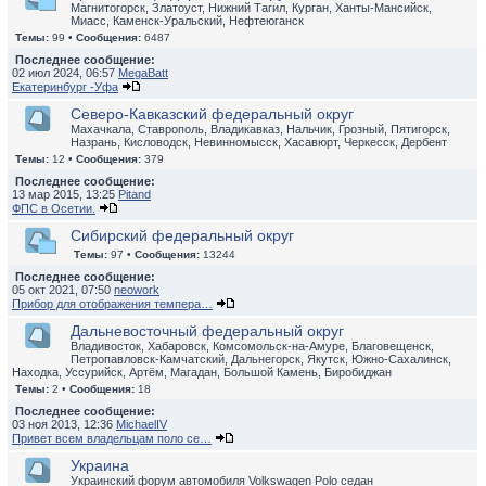
Магнитогорск, Златоуст, Нижний Тагил, Курган, Ханты-Мансийск,
Миасс, Каменск-Уральский, Нефтеюганск
Темы:
99 •
Сообщения:
6487
Последнее сообщение:
02 июл 2024, 06:57
MegaBatt
Екатеринбург -Уфа
Северо-Кавказский федеральный округ
Махачкала, Ставрополь, Владикавказ, Нальчик, Грозный, Пятигорск,
Назрань, Кисловодск, Невинномысск, Хасавюрт, Черкесск, Дербент
Темы:
12 •
Сообщения:
379
Последнее сообщение:
13 мар 2015, 13:25
Pitand
ФПС в Осетии.
Сибирский федеральный округ
Темы:
97 •
Сообщения:
13244
Последнее сообщение:
05 окт 2021, 07:50
neowork
Прибор для отображения темпера…
Дальневосточный федеральный округ
Владивосток, Хабаровск, Комсомольск-на-Амуре, Благовещенск,
Петропавловск-Камчатский, Дальнегорск, Якутск, Южно-Сахалинск,
Находка, Уссурийск, Артём, Магадан, Большой Камень, Биробиджан
Темы:
2 •
Сообщения:
18
Последнее сообщение:
03 ноя 2013, 12:36
MichaelIV
Привет всем владельцам поло се…
Украина
Украинский форум автомобиля Volkswagen Polo седан