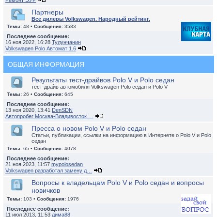
Ремонт ЭУР
Партнеры
Все дилеры Volkswagen. Народный рейтинг.
Темы:
48 •
Сообщения:
3583
Последнее сообщение:
16 ноя 2022, 16:28
Тулунчанин
Volkswagen Polo Автомат 1.6
ОБЩАЯ ИНФОРМАЦИЯ
Результаты тест-драйвов Polo V и Polo седан
тест-драйв автомобиля Volkswagen Polo седан и Polo V
Темы:
26 •
Сообщения:
645
Последнее сообщение:
13 ноя 2020, 13:41
DenSDN
Автопробег Москва-Владивосток …
Пресса о новом Polo V и Polo седан
Статьи, публикации, ссылки на информацию в Интернете о Polo V и Polo
седан
Темы:
65 •
Сообщения:
4078
Последнее сообщение:
21 ноя 2023, 11:57
mypolosedan
Volkswagen разработал замену д…
Вопросы к владельцам Polo V и Polo седан и вопросы
новичков
Темы:
103 •
Сообщения:
1976
Последнее сообщение:
11 июл 2013, 11:53
дима88