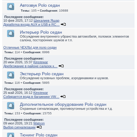
Автозвук Polo седан
Темы:
105 •
Сообщения:
10688
Последнее сообщение:
10 фев 2025, 17:12
Шихалиев Яшар
Доработка входа AUX и USB в RC…
Интерьер Polo седан
Обсуждение внутреннего убранства автомобиля, поломок элементов
салона, посторонних шумов и т.п.
Отличные ЧЕХЛЫ для поло седан
Темы:
114 •
Сообщения:
6996
Последнее сообщение:
20 июн 2026, 15:37
Kinstewar
Дребезжание в районе салазок к…
Экстерьер Polo седан
Обсуждение кузовных проблем, аэродинамики и шумов.
Темы:
116 •
Сообщения:
5895
Последнее сообщение:
25 май 2026, 16:12
Kinstewar
Собирается вода в багажнике VW…
Дополнительное оборудование Polo седан
Охранные сигнализации, противоугонные устройства и т.д.
Темы:
153 •
Сообщения:
15755
Последнее сообщение:
09 июл 2026, 19:21
Watson
Выбор сигнализации
Тюнинг Polo седан