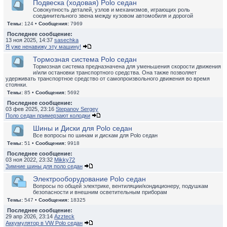
Подвеска (ходовая) Polo седан
Совокупность деталей, узлов и механизмов, играющих роль
соединительного звена между кузовом автомобиля и дорогой
Темы:
124 •
Сообщения:
7969
Последнее сообщение:
13 ноя 2025, 14:37
sasechka
Я уже ненавижу эту машину!
Тормозная система Polo седан
Тормозная система предназначена для уменьшения скорости движения
и/или остановки транспортного средства. Она также позволяет
удерживать транспортное средство от самопроизвольного движения во время
стоянки.
Темы:
85 •
Сообщения:
5692
Последнее сообщение:
03 фев 2025, 23:16
Stepanov Sergey
Поло седан примерзают колодки
Шины и Диски для Polo седан
Все вопросы по шинам и дискам для Polo седан
Темы:
51 •
Сообщения:
9918
Последнее сообщение:
03 ноя 2022, 23:32
Mikky72
Зимние шины для поло седан
Электрооборудование Polo седан
Вопросы по общей электрике, вентиляции/кондиционеру, подушкам
безопасности и внешним осветительным приборам
Темы:
547 •
Сообщения:
18325
Последнее сообщение:
29 апр 2026, 23:14
Azzteck
Аккумулятор в VW Polo седан