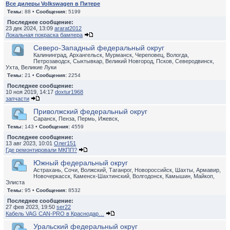
Все дилеры Volkswagen в Питере
Темы:
88 •
Сообщения:
5199
Последнее сообщение:
23 дек 2024, 13:09
ararat2012
Локальная покраска бампера
Северо-Западный федеральный округ
Калининград, Архангельск, Мурманск, Череповец, Вологда,
Петрозаводск, Сыктывкар, Великий Новгород, Псков, Северодвинск,
Ухта, Великие Луки
Темы:
21 •
Сообщения:
2254
Последнее сообщение:
10 ноя 2019, 14:17
doxtur1968
запчасти
Приволжский федеральный округ
Саранск, Пенза, Пермь, Ижевск,
Темы:
143 •
Сообщения:
4559
Последнее сообщение:
13 авг 2023, 10:01
Олег151
Где ремонтировали МКПП?
Южный федеральный округ
Астрахань, Сочи, Волжский, Таганрог, Новороссийск, Шахты, Армавир,
Новочеркасск, Каменск-Шахтинский, Волгодонск, Камышин, Майкоп,
Элиста
Темы:
95 •
Сообщения:
8532
Последнее сообщение:
27 фев 2023, 19:50
ser22
Кабель VAG CAN-PRO в Краснодар…
Уральский федеральный округ