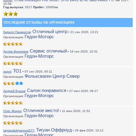
border
:
Отзыв Volkswagen Polo Sedan:
• 17 авг 2017,
10:58
Год выпуска:
2017
Пробег:
10000км
ПОСЛЕДНИЕ ОТЗЫВЫ ОБ ОРГАНИЗЦИЯХ
Отличный центр
Кирилл Панкратов
:
• 21 сен 2020, 13:21
Гедон-Моторс
Организация:
Сервис отличный
Артём Филиппов
:
• 16 сен 2020, 10:31
Гедон-Моторс
Организация:
ТО1
sopot
:
• 07 сен 2020, 00:11
Фольксваген Центр Север
Организация:
Салон понравился
Андрей Ершов
:
• 27 июл 2020, 09:17
Гедон-Моторс
Организация:
Отличное место!
Олег Жорин
:
• 11 июн 2020, 11:52
Гедон-Моторс
Организация:
Тигуан Оффроуд
tatyanalukiyanova577
:
• 26 фев 2020, 10:12
Гедон-Моторс
Организация: