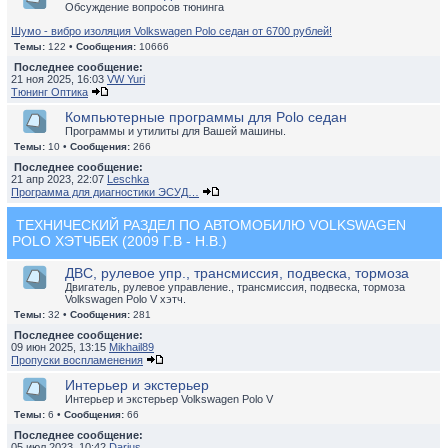
Обсуждение вопросов тюнинга
Шумо - вибро изоляция Volkswagen Polo седан от 6700 рублей!
Темы:
122 •
Сообщения:
10666
Последнее сообщение:
21 ноя 2025, 16:03
VW Yuri
Тюнинг Оптика
Компьютерные программы для Polo седан
Программы и утилиты для Вашей машины.
Темы:
10 •
Сообщения:
266
Последнее сообщение:
21 апр 2023, 22:07
Leschka
Программа для диагностики ЭСУД…
ТЕХНИЧЕСКИЙ РАЗДЕЛ ПО АВТОМОБИЛЮ VOLKSWAGEN
POLO ХЭТЧБЕК (2009 Г.В - Н.В.)
ДВС, рулевое упр., трансмиссия, подвеска, тормоза
Двигатель, рулевое управление., трансмиссия, подвеска, тормоза
Volkswagen Polo V хэтч.
Темы:
32 •
Сообщения:
281
Последнее сообщение:
09 июн 2025, 13:15
Mikhail89
Пропуски воспламенения
Интерьер и экстерьер
Интерьер и экстерьер Volkswagen Polo V
Темы:
6 •
Сообщения:
66
Последнее сообщение:
05 июл 2023, 10:42
Darius