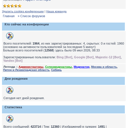
Удалить cookies конференции
|
Наша команда
Главная
» Список форумов
Кто сейчас на конференции
Всего посетителей:
1964
, из них зарегистрированных: 4, скрытых: 0 и гостей: 1960
(основано на активности пользователей за последние 5 минут)
Больше всего посетителей (
12568
) здесь было 09 июл 2026, 08:33
Зарегистрированные пользователи:
Bing [Bot]
,
Google [Bot]
,
Majestic-12 [Bot]
,
Yandex [Bot]
Легенда ::
Администраторы
,
Супермодераторы
,
Модератор
,
Москва и область
,
Питер и Ленинградская область
,
Сибирь
Дни рождения
Сегодня нет дней рождения.
Статистика
Всего сообщений:
423714
| Тем:
12360
| Изображений в галерее:
1491
|