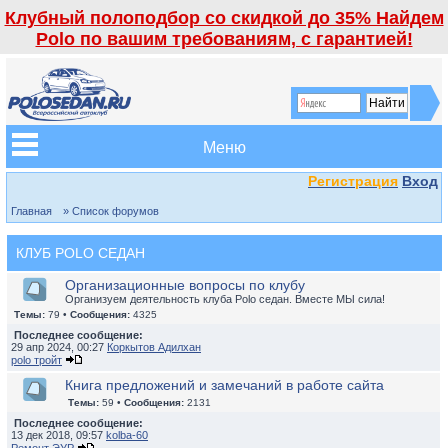
Клубный полоподбор со скидкой до 35% Найдем
Polo по вашим требованиям, с гарантией!
Меню
Регистрация
Вход
Главная
» Список форумов
КЛУБ POLO СЕДАН
Организационные вопросы по клубу
Организуем деятельность клуба Polo седан. Вместе МЫ сила!
Темы:
79 •
Сообщения:
4325
Последнее сообщение:
29 апр 2024, 00:27
Коркытов Адилхан
polo тройт
Книга предложений и замечаний в работе сайта
Темы:
59 •
Сообщения:
2131
Последнее сообщение:
13 дек 2018, 09:57
kolba-60