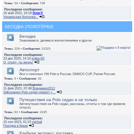
Темы:
34 •
Сообщения:
708
Последнее сообщение:
16 май 2022, 19:19
ОлегV
Украинская болталка...
БЕСЕДКА (ПОЛОТЁРКИ)
Беседка
Знакомимся, делимся впечатлениями и другое
Темы:
229 •
Сообщения:
31523
Последнее сообщение:
23 дек 2025, 14:10
kolba-60
О, спорт- ты жизнь!
Автоспорт
Все о гоночных VW Polo в России. DMACK CUP, Ралли России.
Темы:
5 •
Сообщения:
32
Последнее сообщение:
11 фев 2021, 07:48
Владимир2012
Volkswagen Polo седан примет у…
Путешествия на Polo седан и не только
Автопутешествия на Polo седан, рассказы, отчеты о том где провели
отпуск)
Темы:
63 •
Сообщения:
2435
Последнее сообщение:
15 сен 2023, 01:23
mishail
Поездка в Крым
Клубная экспресс доставка