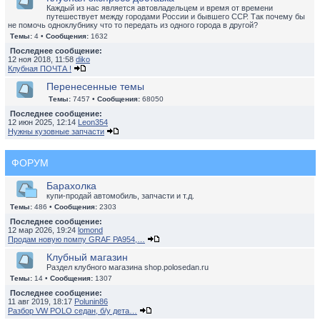
Каждый из нас является автовладельцем и время от времени
путешествует между городами России и бывшего ССР. Так почему бы
не помочь одноклубнику что то передать из одного города в другой?
Темы:
4 •
Сообщения:
1632
Последнее сообщение:
12 ноя 2018, 11:58
diko
Клубная ПОЧТА !
Перенесенные темы
Темы:
7457 •
Сообщения:
68050
Последнее сообщение:
12 июн 2025, 12:14
Leon354
Нужны кузовные запчасти
ФОРУМ
Барахолка
купи-продай автомобиль, запчасти и т.д.
Темы:
486 •
Сообщения:
2303
Последнее сообщение:
12 мар 2026, 19:24
lomond
Продам новую помпу GRAF PA954,…
Клубный магазин
Раздел клубного магазина shop.polosedan.ru
Темы:
14 •
Сообщения:
1307
Последнее сообщение:
11 авг 2019, 18:17
Polunin86
Разбор VW POLO седан, б/у дета…