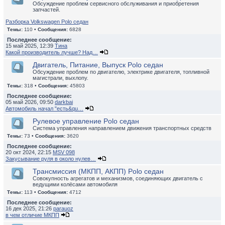
Обсуждение проблем сервисного обслуживания и приобретения
запчастей.
Разборка Volkswagen Polo седан
Темы:
110 •
Сообщения:
6828
Последнее сообщение:
15 май 2025, 12:39
Тина
Какой производитель лучше? Над…
Двигатель, Питание, Выпуск Polo седан
Обсуждение проблем по двигателю, электрике двигателя, топливной
магистрали, выхлопу.
Темы:
318 •
Сообщения:
45803
Последнее сообщение:
05 май 2026, 09:50
darkbai
Автомобиль начал "есть&qu…
Рулевое управление Polo седан
Система управления направлением движения транспортных средств
Темы:
73 •
Сообщения:
3620
Последнее сообщение:
20 окт 2024, 22:15
MSV 098
Закусывание руля в около нулев…
Трансмиссия (МКПП, АКПП) Polo седан
Совокупность агрегатов и механизмов, соединяющих двигатель с
ведущими колёсами автомобиля
Темы:
113 •
Сообщения:
4712
Последнее сообщение:
16 дек 2025, 21:26
parauoz
в чем отличие МКПП