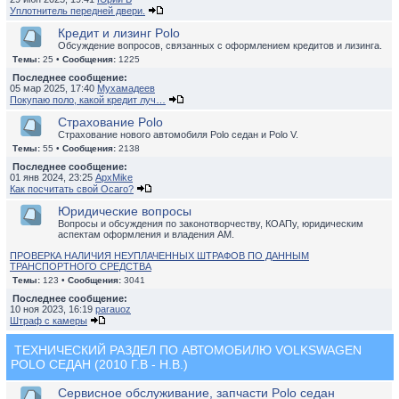
Уплотнитель передней двери.
Кредит и лизинг Polo
Обсуждение вопросов, связанных с оформлением кредитов и лизинга.
Темы:
25 •
Сообщения:
1225
Последнее сообщение:
05 мар 2025, 17:40
Мухамадеев
Покупаю поло, какой кредит луч…
Страхование Polo
Страхование нового автомобиля Polo седан и Polo V.
Темы:
55 •
Сообщения:
2138
Последнее сообщение:
01 янв 2024, 23:25
ApxMike
Как посчитать свой Осаго?
Юридические вопросы
Вопросы и обсуждения по законотворчеству, КОАПу, юридическим
аспектам оформления и владения АМ.
ПРОВЕРКА НАЛИЧИЯ НЕУПЛАЧЕННЫХ ШТРАФОВ ПО ДАННЫМ
ТРАНСПОРТНОГО СРЕДСТВА
Темы:
123 •
Сообщения:
3041
Последнее сообщение:
10 ноя 2023, 16:19
parauoz
Штраф с камеры
ТЕХНИЧЕСКИЙ РАЗДЕЛ ПО АВТОМОБИЛЮ VOLKSWAGEN
POLO СЕДАН (2010 Г.В - Н.В.)
Сервисное обслуживание, запчасти Polo седан