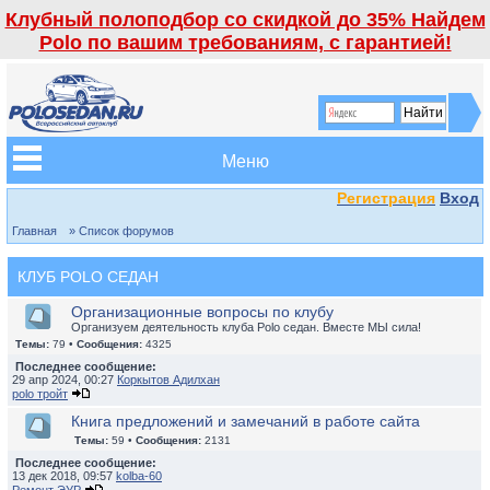
Клубный полоподбор со скидкой до 35% Найдем
Polo по вашим требованиям, с гарантией!
Меню
Регистрация
Вход
Главная
» Список форумов
КЛУБ POLO СЕДАН
Организационные вопросы по клубу
Организуем деятельность клуба Polo седан. Вместе МЫ сила!
Темы:
79 •
Сообщения:
4325
Последнее сообщение:
29 апр 2024, 00:27
Коркытов Адилхан
polo тройт
Книга предложений и замечаний в работе сайта
Темы:
59 •
Сообщения:
2131
Последнее сообщение:
13 дек 2018, 09:57
kolba-60