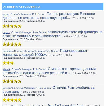
ОТЗЫВЫ О АВТОМОБИЛЯХ
Теперь резюмирую: Я вполне
neyas
:
Отзыв Volkswagen Polo Sedan:
доволен, не смотря на возникшую проб...
• 26 окт 2018, 10:36
Год выпуска:
2015
Пробег:
40000км
рекомендую этого оф.диллера но
* пух...
:
Отзыв Volkswagen Polo Sedan:
а так же машинку в этой комплекта...
• 02 авг 2018, 20:28
Год выпуска:
2010
Пробег:
900км
Разачаровывает
Соловьев Серега
:
Отзыв Volkswagen Polo Sedan:
машинка, с каждой 1000км.
• 18 июл 2018, 04:35
Год выпуска:
2015
Пробег:
46600км
С моей точки зрения, данный
electrik
:
Отзыв Volkswagen Polo Sedan:
автомобиль одно из лучших решений в ...
• 13 июн 2018, 20:16
Год выпуска:
2011
Пробег:
139000км
Отличный автомобиль за
Serega784
:
Отзыв Volkswagen Polo Sedan:
свою цену!
• 10 янв 2018, 12:11
Год выпуска:
2012
Пробег:
73000км
Это ВАЗ а не das Auto.