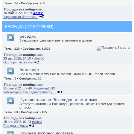
Темы:
34 •
Сообщения:
708
Последнее сообщение:
16 май 2022, 19:19
ОлегV
Украинская болталка...
БЕСЕДКА (ПОЛОТЁРКИ)
Беседка
Знакомимся, делимся впечатлениями и другое
Темы:
229 •
Сообщения:
31523
Последнее сообщение:
23 дек 2025, 14:10
kolba-60
О, спорт- ты жизнь!
Автоспорт
Все о гоночных VW Polo в России. DMACK CUP, Ралли России.
Темы:
5 •
Сообщения:
32
Последнее сообщение:
11 фев 2021, 07:48
Владимир2012
Volkswagen Polo седан примет у…
Путешествия на Polo седан и не только
Автопутешествия на Polo седан, рассказы, отчеты о том где провели
отпуск)
Темы:
63 •
Сообщения:
2435
Последнее сообщение:
15 сен 2023, 01:23
mishail
Поездка в Крым
Клубная экспресс доставка