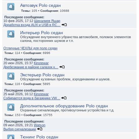
Автозвук Polo седан
Темы:
105 •
Сообщения:
10688
Последнее сообщение:
10 фев 2025, 17:12
Шихалиев Яшар
Доработка входа AUX и USB в RC…
Интерьер Polo седан
Обсуждение внутреннего убранства автомобиля, поломок элементов
салона, посторонних шумов и т.п.
Отличные ЧЕХЛЫ для поло седан
Темы:
114 •
Сообщения:
6996
Последнее сообщение:
20 июн 2026, 15:37
Kinstewar
Дребезжание в районе салазок к…
Экстерьер Polo седан
Обсуждение кузовных проблем, аэродинамики и шумов.
Темы:
116 •
Сообщения:
5895
Последнее сообщение:
25 май 2026, 16:12
Kinstewar
Собирается вода в багажнике VW…
Дополнительное оборудование Polo седан
Охранные сигнализации, противоугонные устройства и т.д.
Темы:
153 •
Сообщения:
15755
Последнее сообщение:
09 июл 2026, 19:21
Watson
Выбор сигнализации
Тюнинг Polo седан