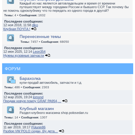
Каждый из нас является автовладельцем и время от времени
путешествует между городами России и бывшего ССР. Так почему бы
не помочь одноклубнику что то передать из одного города в другой?
Темы:
4 •
Сообщения:
1632
Последнее сообщение:
12 ноя 2018, 11:58
diko
Клубная ПОЧТА !
Перенесенные темы
Темы:
7457 •
Сообщения:
68050
Последнее сообщение:
12 июн 2025, 12:14
Leon354
Нужны кузовные запчасти
ФОРУМ
Барахолка
купи-продай автомобиль, запчасти и т.д.
Темы:
486 •
Сообщения:
2303
Последнее сообщение:
12 мар 2026, 19:24
lomond
Продам новую помпу GRAF PA954,…
Клубный магазин
Раздел клубного магазина shop.polosedan.ru
Темы:
14 •
Сообщения:
1307
Последнее сообщение:
11 авг 2019, 18:17
Polunin86
Разбор VW POLO седан, б/у дета…