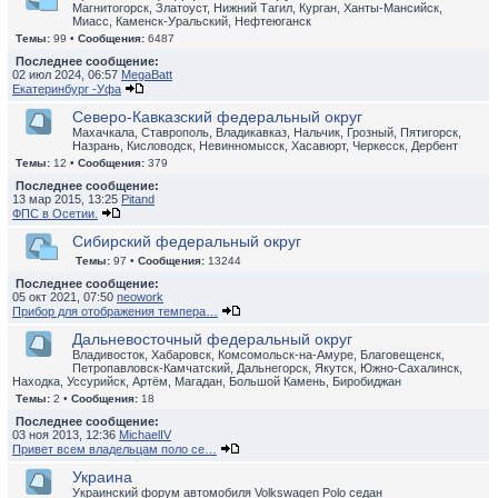
Магнитогорск, Златоуст, Нижний Тагил, Курган, Ханты-Мансийск,
Миасс, Каменск-Уральский, Нефтеюганск
Темы:
99 •
Сообщения:
6487
Последнее сообщение:
02 июл 2024, 06:57
MegaBatt
Екатеринбург -Уфа
Северо-Кавказский федеральный округ
Махачкала, Ставрополь, Владикавказ, Нальчик, Грозный, Пятигорск,
Назрань, Кисловодск, Невинномысск, Хасавюрт, Черкесск, Дербент
Темы:
12 •
Сообщения:
379
Последнее сообщение:
13 мар 2015, 13:25
Pitand
ФПС в Осетии.
Сибирский федеральный округ
Темы:
97 •
Сообщения:
13244
Последнее сообщение:
05 окт 2021, 07:50
neowork
Прибор для отображения темпера…
Дальневосточный федеральный округ
Владивосток, Хабаровск, Комсомольск-на-Амуре, Благовещенск,
Петропавловск-Камчатский, Дальнегорск, Якутск, Южно-Сахалинск,
Находка, Уссурийск, Артём, Магадан, Большой Камень, Биробиджан
Темы:
2 •
Сообщения:
18
Последнее сообщение:
03 ноя 2013, 12:36
MichaelIV
Привет всем владельцам поло се…
Украина
Украинский форум автомобиля Volkswagen Polo седан