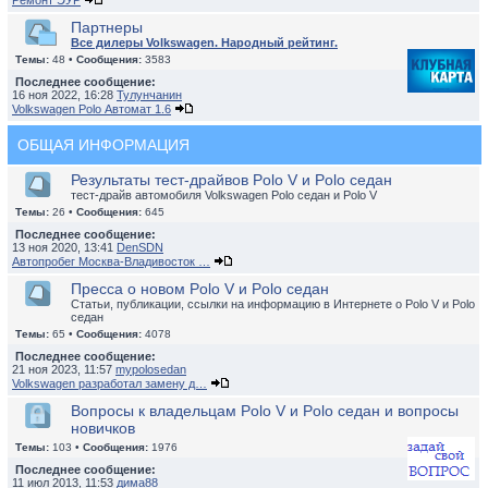
Ремонт ЭУР
Партнеры
Все дилеры Volkswagen. Народный рейтинг.
Темы:
48 •
Сообщения:
3583
Последнее сообщение:
16 ноя 2022, 16:28
Тулунчанин
Volkswagen Polo Автомат 1.6
ОБЩАЯ ИНФОРМАЦИЯ
Результаты тест-драйвов Polo V и Polo седан
тест-драйв автомобиля Volkswagen Polo седан и Polo V
Темы:
26 •
Сообщения:
645
Последнее сообщение:
13 ноя 2020, 13:41
DenSDN
Автопробег Москва-Владивосток …
Пресса о новом Polo V и Polo седан
Статьи, публикации, ссылки на информацию в Интернете о Polo V и Polo
седан
Темы:
65 •
Сообщения:
4078
Последнее сообщение:
21 ноя 2023, 11:57
mypolosedan
Volkswagen разработал замену д…
Вопросы к владельцам Polo V и Polo седан и вопросы
новичков
Темы:
103 •
Сообщения:
1976
Последнее сообщение:
11 июл 2013, 11:53
дима88