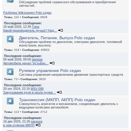
Обсуждение проблем сервисного обслуживания и приобретения
запчастей.
Разборка Volkswagen Polo седан
Темы:
110 •
Сообщения:
6828
Последнее сообщение:
15 май 2025, 12:39
Тина
Какой производитель лучше? Над…
Двигатель, Питание, Выпуск Polo седан
Обсуждение проблем по двигателю, электрике двигателя, топливной
магистрали, выхлопу.
Темы:
318 •
Сообщения:
45803
Последнее сообщение:
05 май 2026, 09:50
darkbai
Автомобиль начал "есть&qu…
Рулевое управление Polo седан
Система управления направлением движения транспортных средств
Темы:
73 •
Сообщения:
3620
Последнее сообщение:
20 окт 2024, 22:15
MSV 098
Закусывание руля в около нулев…
Трансмиссия (МКПП, АКПП) Polo седан
Совокупность агрегатов и механизмов, соединяющих двигатель с
ведущими колёсами автомобиля
Темы:
113 •
Сообщения:
4712
Последнее сообщение:
16 дек 2025, 21:26
parauoz
в чем отличие МКПП