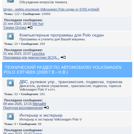
Обсуждение вопросов тюнинга
Шумо - вибро изоляция Volkswagen Polo седан от 6700 рублей!
Темы:
122 •
Сообщения:
10666
Последнее сообщение:
21 ноя 2025, 16:03
VW Yuri
Тюнинг Оптика
Компьютерные программы для Polo седан
Программы и утилиты для Вашей машины.
Темы:
10 •
Сообщения:
266
Последнее сообщение:
21 апр 2023, 22:07
Leschka
Программа для диагностики ЭСУД…
ТЕХНИЧЕСКИЙ РАЗДЕЛ ПО АВТОМОБИЛЮ VOLKSWAGEN
POLO ХЭТЧБЕК (2009 Г.В - Н.В.)
ДВС, рулевое упр., трансмиссия, подвеска, тормоза
Двигатель, рулевое управление., трансмиссия, подвеска, тормоза
Volkswagen Polo V хэтч.
Темы:
32 •
Сообщения:
281
Последнее сообщение:
09 июн 2025, 13:15
Mikhail89
Пропуски воспламенения
Интерьер и экстерьер
Интерьер и экстерьер Volkswagen Polo V
Темы:
6 •
Сообщения:
66
Последнее сообщение:
05 июл 2023, 10:42
Darius