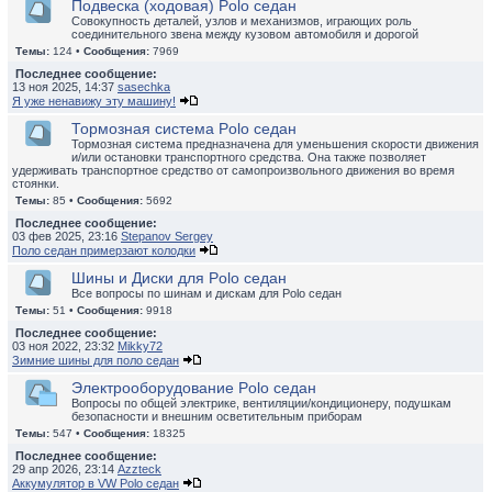
Подвеска (ходовая) Polo седан
Совокупность деталей, узлов и механизмов, играющих роль
соединительного звена между кузовом автомобиля и дорогой
Темы:
124 •
Сообщения:
7969
Последнее сообщение:
13 ноя 2025, 14:37
sasechka
Я уже ненавижу эту машину!
Тормозная система Polo седан
Тормозная система предназначена для уменьшения скорости движения
и/или остановки транспортного средства. Она также позволяет
удерживать транспортное средство от самопроизвольного движения во время
стоянки.
Темы:
85 •
Сообщения:
5692
Последнее сообщение:
03 фев 2025, 23:16
Stepanov Sergey
Поло седан примерзают колодки
Шины и Диски для Polo седан
Все вопросы по шинам и дискам для Polo седан
Темы:
51 •
Сообщения:
9918
Последнее сообщение:
03 ноя 2022, 23:32
Mikky72
Зимние шины для поло седан
Электрооборудование Polo седан
Вопросы по общей электрике, вентиляции/кондиционеру, подушкам
безопасности и внешним осветительным приборам
Темы:
547 •
Сообщения:
18325
Последнее сообщение:
29 апр 2026, 23:14
Azzteck
Аккумулятор в VW Polo седан