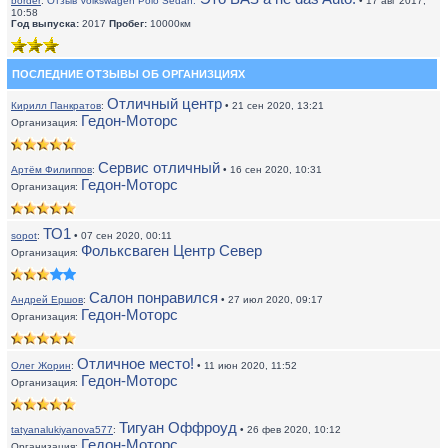
border
:
Отзыв Volkswagen Polo Sedan:
• 17 авг 2017,
10:58
Год выпуска:
2017
Пробег:
10000км
ПОСЛЕДНИЕ ОТЗЫВЫ ОБ ОРГАНИЗЦИЯХ
Отличный центр
Кирилл Панкратов
:
• 21 сен 2020, 13:21
Гедон-Моторс
Организация:
Сервис отличный
Артём Филиппов
:
• 16 сен 2020, 10:31
Гедон-Моторс
Организация:
ТО1
sopot
:
• 07 сен 2020, 00:11
Фольксваген Центр Север
Организация:
Салон понравился
Андрей Ершов
:
• 27 июл 2020, 09:17
Гедон-Моторс
Организация:
Отличное место!
Олег Жорин
:
• 11 июн 2020, 11:52
Гедон-Моторс
Организация:
Тигуан Оффроуд
tatyanalukiyanova577
:
• 26 фев 2020, 10:12
Гедон-Моторс
Организация: