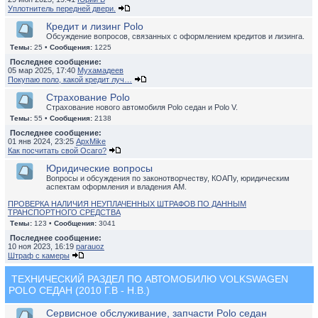
Уплотнитель передней двери.
Кредит и лизинг Polo
Обсуждение вопросов, связанных с оформлением кредитов и лизинга.
Темы:
25 •
Сообщения:
1225
Последнее сообщение:
05 мар 2025, 17:40
Мухамадеев
Покупаю поло, какой кредит луч…
Страхование Polo
Страхование нового автомобиля Polo седан и Polo V.
Темы:
55 •
Сообщения:
2138
Последнее сообщение:
01 янв 2024, 23:25
ApxMike
Как посчитать свой Осаго?
Юридические вопросы
Вопросы и обсуждения по законотворчеству, КОАПу, юридическим
аспектам оформления и владения АМ.
ПРОВЕРКА НАЛИЧИЯ НЕУПЛАЧЕННЫХ ШТРАФОВ ПО ДАННЫМ
ТРАНСПОРТНОГО СРЕДСТВА
Темы:
123 •
Сообщения:
3041
Последнее сообщение:
10 ноя 2023, 16:19
parauoz
Штраф с камеры
ТЕХНИЧЕСКИЙ РАЗДЕЛ ПО АВТОМОБИЛЮ VOLKSWAGEN
POLO СЕДАН (2010 Г.В - Н.В.)
Сервисное обслуживание, запчасти Polo седан