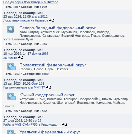
Все дилеры Volkswagen в Питере
Темы:
88 •
Сообщения:
5199
Последнее сообщение:
23 дек 2024, 13:09
ararat2012
Локальная покраска бампера
Северо-Западный федеральный округ
Калининград, Архангельск, Мурманск, Череповец, Вологда,
Петрозаводск, Сыктывкар, Великий Новгород, Псков, Северодвинск,
Ухта, Великие Луки
Темы:
21 •
Сообщения:
2254
Последнее сообщение:
10 ноя 2019, 14:17
doxtur1968
запчасти
Приволжский федеральный округ
Саранск, Пенза, Пермь, Ижевск,
Темы:
143 •
Сообщения:
4559
Последнее сообщение:
13 авг 2023, 10:01
Олег151
Где ремонтировали МКПП?
Южный федеральный округ
Астрахань, Сочи, Волжский, Таганрог, Новороссийск, Шахты, Армавир,
Новочеркасск, Каменск-Шахтинский, Волгодонск, Камышин, Майкоп,
Элиста
Темы:
95 •
Сообщения:
8532
Последнее сообщение:
27 фев 2023, 19:50
ser22
Кабель VAG CAN-PRO в Краснодар…
Уральский федеральный округ