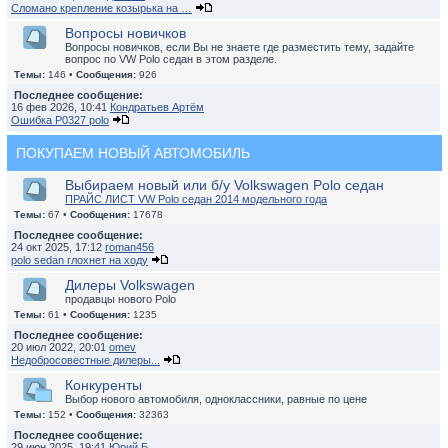
Сломано крепление козырька на …
Вопросы новичков
Вопросы новичков, если Вы не знаете где разместить тему, задайте
вопрос по VW Polo седан в этом разделе.
Темы:
146 •
Сообщения:
926
Последнее сообщение:
16 фев 2026, 10:41
Кондратьев Артём
Ошибка P0327 polo
ПОКУПАЕМ НОВЫЙ АВТОМОБИЛЬ
Выбираем новый или б/у Volkswagen Polo седан
ПРАЙС ЛИСТ VW Polo седан 2014 модельного года
Темы:
67 •
Сообщения:
17678
Последнее сообщение:
24 окт 2025, 17:12
roman456
polo sedan глохнет на ходу
Дилеры Volkswagen
продавцы нового Polo
Темы:
61 •
Сообщения:
1235
Последнее сообщение:
20 июл 2022, 20:01
omev
Недобросовестные дилеры...
Конкуренты
Выбор нового автомобиля, одноклассники, равные по цене
Темы:
152 •
Сообщения:
32363
Последнее сообщение:
29 июн 2025, 19:41
Юрий Б