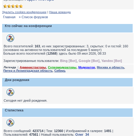
Удалить cookies конференции
|
Наша команда
Главная
» Список форумов
Кто сейчас на конференции
Всего посетителей:
163
, из них зарегистрированных: 3, скрытых: 0 и гостей: 160
(основано на активности пользователей за последние 5 минут)
Больше всего посетителей (
12568
) здесь было 09 июл 2026, 08:33
Зарегистрированные пользователи:
Bing [Bot]
,
Google [Bot]
,
Yandex [Bot]
Легенда ::
Администраторы
,
Супермодераторы
,
Модератор
,
Москва и область
,
Питер и Ленинградская область
,
Сибирь
Дни рождения
Сегодня нет дней рождения.
Статистика
Всего сообщений:
423714
| Тем:
12360
| Изображений в галерее:
1491
|
Пользователей:
47561
| Новый пользователь:
Олег_34