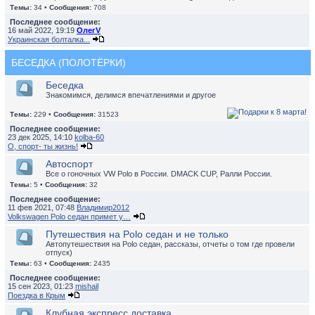
Темы:
34 •
Сообщения:
708
Последнее сообщение:
16 май 2022, 19:19
ОлегV
Украинская болталка...
БЕСЕДКА (ПОЛОТЁРКИ)
Беседка
Знакомимся, делимся впечатлениями и другое
Темы:
229 •
Сообщения:
31523
Последнее сообщение:
23 дек 2025, 14:10
kolba-60
О, спорт- ты жизнь!
Автоспорт
Все о гоночных VW Polo в России. DMACK CUP, Ралли России.
Темы:
5 •
Сообщения:
32
Последнее сообщение:
11 фев 2021, 07:48
Владимир2012
Volkswagen Polo седан примет у…
Путешествия на Polo седан и не только
Автопутешествия на Polo седан, рассказы, отчеты о том где провели
отпуск)
Темы:
63 •
Сообщения:
2435
Последнее сообщение:
15 сен 2023, 01:23
mishail
Поездка в Крым
Клубная экспресс доставка