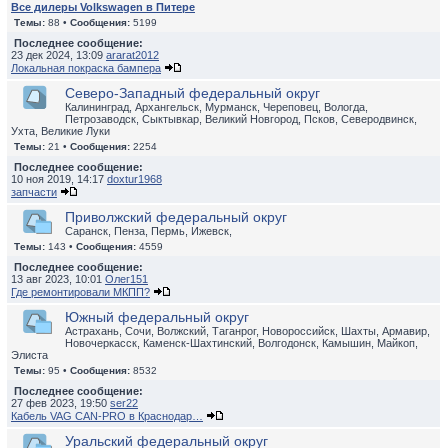
Все дилеры Volkswagen в Питере
Темы:
88 •
Сообщения:
5199
Последнее сообщение:
23 дек 2024, 13:09
ararat2012
Локальная покраска бампера
Северо-Западный федеральный округ
Калининград, Архангельск, Мурманск, Череповец, Вологда,
Петрозаводск, Сыктывкар, Великий Новгород, Псков, Северодвинск,
Ухта, Великие Луки
Темы:
21 •
Сообщения:
2254
Последнее сообщение:
10 ноя 2019, 14:17
doxtur1968
запчасти
Приволжский федеральный округ
Саранск, Пенза, Пермь, Ижевск,
Темы:
143 •
Сообщения:
4559
Последнее сообщение:
13 авг 2023, 10:01
Олег151
Где ремонтировали МКПП?
Южный федеральный округ
Астрахань, Сочи, Волжский, Таганрог, Новороссийск, Шахты, Армавир,
Новочеркасск, Каменск-Шахтинский, Волгодонск, Камышин, Майкоп,
Элиста
Темы:
95 •
Сообщения:
8532
Последнее сообщение:
27 фев 2023, 19:50
ser22
Кабель VAG CAN-PRO в Краснодар…
Уральский федеральный округ