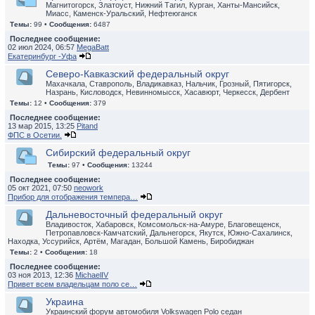
Магнитогорск, Златоуст, Нижний Тагил, Курган, Ханты-Мансийск,
Миасс, Каменск-Уральский, Нефтеюганск
Темы:
99 •
Сообщения:
6487
Последнее сообщение:
02 июл 2024, 06:57
MegaBatt
Екатеринбург -Уфа
Северо-Кавказский федеральный округ
Махачкала, Ставрополь, Владикавказ, Нальчик, Грозный, Пятигорск,
Назрань, Кисловодск, Невинномысск, Хасавюрт, Черкесск, Дербент
Темы:
12 •
Сообщения:
379
Последнее сообщение:
13 мар 2015, 13:25
Pitand
ФПС в Осетии.
Сибирский федеральный округ
Темы:
97 •
Сообщения:
13244
Последнее сообщение:
05 окт 2021, 07:50
neowork
Прибор для отображения темпера…
Дальневосточный федеральный округ
Владивосток, Хабаровск, Комсомольск-на-Амуре, Благовещенск,
Петропавловск-Камчатский, Дальнегорск, Якутск, Южно-Сахалинск,
Находка, Уссурийск, Артём, Магадан, Большой Камень, Биробиджан
Темы:
2 •
Сообщения:
18
Последнее сообщение:
03 ноя 2013, 12:36
MichaelIV
Привет всем владельцам поло се…
Украина
Украинский форум автомобиля Volkswagen Polo седан