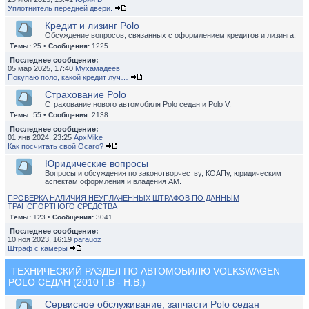
Уплотнитель передней двери.
Кредит и лизинг Polo
Обсуждение вопросов, связанных с оформлением кредитов и лизинга.
Темы:
25 •
Сообщения:
1225
Последнее сообщение:
05 мар 2025, 17:40
Мухамадеев
Покупаю поло, какой кредит луч…
Страхование Polo
Страхование нового автомобиля Polo седан и Polo V.
Темы:
55 •
Сообщения:
2138
Последнее сообщение:
01 янв 2024, 23:25
ApxMike
Как посчитать свой Осаго?
Юридические вопросы
Вопросы и обсуждения по законотворчеству, КОАПу, юридическим
аспектам оформления и владения АМ.
ПРОВЕРКА НАЛИЧИЯ НЕУПЛАЧЕННЫХ ШТРАФОВ ПО ДАННЫМ
ТРАНСПОРТНОГО СРЕДСТВА
Темы:
123 •
Сообщения:
3041
Последнее сообщение:
10 ноя 2023, 16:19
parauoz
Штраф с камеры
ТЕХНИЧЕСКИЙ РАЗДЕЛ ПО АВТОМОБИЛЮ VOLKSWAGEN
POLO СЕДАН (2010 Г.В - Н.В.)
Сервисное обслуживание, запчасти Polo седан