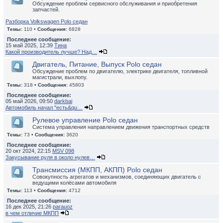
Обсуждение проблем сервисного обслуживания и приобретения
запчастей.
Разборка Volkswagen Polo седан
Темы:
110 •
Сообщения:
6828
Последнее сообщение:
15 май 2025, 12:39
Тина
Какой производитель лучше? Над…
Двигатель, Питание, Выпуск Polo седан
Обсуждение проблем по двигателю, электрике двигателя, топливной
магистрали, выхлопу.
Темы:
318 •
Сообщения:
45803
Последнее сообщение:
05 май 2026, 09:50
darkbai
Автомобиль начал "есть&qu…
Рулевое управление Polo седан
Система управления направлением движения транспортных средств
Темы:
73 •
Сообщения:
3620
Последнее сообщение:
20 окт 2024, 22:15
MSV 098
Закусывание руля в около нулев…
Трансмиссия (МКПП, АКПП) Polo седан
Совокупность агрегатов и механизмов, соединяющих двигатель с
ведущими колёсами автомобиля
Темы:
113 •
Сообщения:
4712
Последнее сообщение:
16 дек 2025, 21:26
parauoz
в чем отличие МКПП