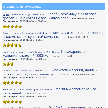
ОТЗЫВЫ О АВТОМОБИЛЯХ
Теперь резюмирую: Я вполне
neyas
:
Отзыв Volkswagen Polo Sedan:
доволен, не смотря на возникшую проб...
• 26 окт 2018, 10:36
Год выпуска:
2015
Пробег:
40000км
рекомендую этого оф.диллера но
* пух...
:
Отзыв Volkswagen Polo Sedan:
а так же машинку в этой комплекта...
• 02 авг 2018, 20:28
Год выпуска:
2010
Пробег:
900км
Разачаровывает
Соловьев Серега
:
Отзыв Volkswagen Polo Sedan:
машинка, с каждой 1000км.
• 18 июл 2018, 04:35
Год выпуска:
2015
Пробег:
46600км
С моей точки зрения, данный
electrik
:
Отзыв Volkswagen Polo Sedan:
автомобиль одно из лучших решений в ...
• 13 июн 2018, 20:16
Год выпуска:
2011
Пробег:
139000км
Отличный автомобиль за
Serega784
:
Отзыв Volkswagen Polo Sedan:
свою цену!
• 10 янв 2018, 12:11
Год выпуска:
2012
Пробег:
73000км
Это ВАЗ а не das Auto.