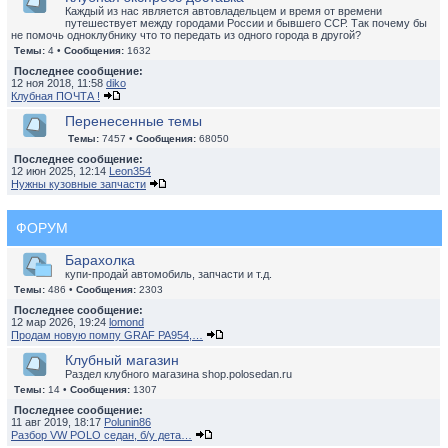
Каждый из нас является автовладельцем и время от времени
путешествует между городами России и бывшего ССР. Так почему бы
не помочь одноклубнику что то передать из одного города в другой?
Темы:
4 •
Сообщения:
1632
Последнее сообщение:
12 ноя 2018, 11:58
diko
Клубная ПОЧТА !
Перенесенные темы
Темы:
7457 •
Сообщения:
68050
Последнее сообщение:
12 июн 2025, 12:14
Leon354
Нужны кузовные запчасти
ФОРУМ
Барахолка
купи-продай автомобиль, запчасти и т.д.
Темы:
486 •
Сообщения:
2303
Последнее сообщение:
12 мар 2026, 19:24
lomond
Продам новую помпу GRAF PA954,…
Клубный магазин
Раздел клубного магазина shop.polosedan.ru
Темы:
14 •
Сообщения:
1307
Последнее сообщение:
11 авг 2019, 18:17
Polunin86
Разбор VW POLO седан, б/у дета…