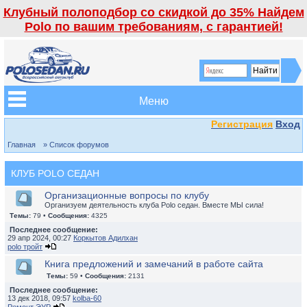
Клубный полоподбор со скидкой до 35% Найдем
Polo по вашим требованиям, с гарантией!
Меню
Регистрация
Вход
Главная
» Список форумов
КЛУБ POLO СЕДАН
Организационные вопросы по клубу
Организуем деятельность клуба Polo седан. Вместе МЫ сила!
Темы:
79 •
Сообщения:
4325
Последнее сообщение:
29 апр 2024, 00:27
Коркытов Адилхан
polo тройт
Книга предложений и замечаний в работе сайта
Темы:
59 •
Сообщения:
2131
Последнее сообщение:
13 дек 2018, 09:57
kolba-60