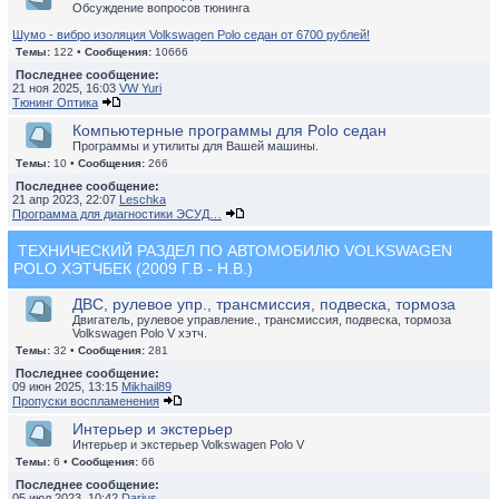
Обсуждение вопросов тюнинга
Шумо - вибро изоляция Volkswagen Polo седан от 6700 рублей!
Темы:
122 •
Сообщения:
10666
Последнее сообщение:
21 ноя 2025, 16:03
VW Yuri
Тюнинг Оптика
Компьютерные программы для Polo седан
Программы и утилиты для Вашей машины.
Темы:
10 •
Сообщения:
266
Последнее сообщение:
21 апр 2023, 22:07
Leschka
Программа для диагностики ЭСУД…
ТЕХНИЧЕСКИЙ РАЗДЕЛ ПО АВТОМОБИЛЮ VOLKSWAGEN
POLO ХЭТЧБЕК (2009 Г.В - Н.В.)
ДВС, рулевое упр., трансмиссия, подвеска, тормоза
Двигатель, рулевое управление., трансмиссия, подвеска, тормоза
Volkswagen Polo V хэтч.
Темы:
32 •
Сообщения:
281
Последнее сообщение:
09 июн 2025, 13:15
Mikhail89
Пропуски воспламенения
Интерьер и экстерьер
Интерьер и экстерьер Volkswagen Polo V
Темы:
6 •
Сообщения:
66
Последнее сообщение:
05 июл 2023, 10:42
Darius