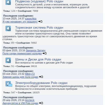
Подвеска (ходовая) Polo седан
Совокупность деталей, узлов и механизмов, играющих роль
соединительного звена между кузовом автомобиля и дорогой
Темы:
124 •
Сообщения:
7969
Последнее сообщение:
13 ноя 2025, 14:37
sasechka
Я уже ненавижу эту машину!
Тормозная система Polo седан
Тормозная система предназначена для уменьшения скорости движения
и/или остановки транспортного средства. Она также позволяет
удерживать транспортное средство от самопроизвольного движения во время
стоянки.
Темы:
85 •
Сообщения:
5692
Последнее сообщение:
03 фев 2025, 23:16
Stepanov Sergey
Поло седан примерзают колодки
Шины и Диски для Polo седан
Все вопросы по шинам и дискам для Polo седан
Темы:
51 •
Сообщения:
9918
Последнее сообщение:
03 ноя 2022, 23:32
Mikky72
Зимние шины для поло седан
Электрооборудование Polo седан
Вопросы по общей электрике, вентиляции/кондиционеру, подушкам
безопасности и внешним осветительным приборам
Темы:
547 •
Сообщения:
18325
Последнее сообщение:
29 апр 2026, 23:14
Azzteck
Аккумулятор в VW Polo седан