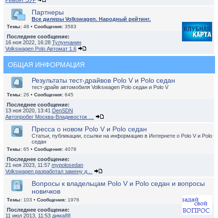
Ремонт ЭУР
Партнеры
Все дилеры Volkswagen. Народный рейтинг.
Темы:
48 •
Сообщения:
3583
Последнее сообщение:
16 ноя 2022, 16:28
Тулунчанин
Volkswagen Polo Автомат 1.6
ОБЩАЯ ИНФОРМАЦИЯ
Результаты тест-драйвов Polo V и Polo седан
тест-драйв автомобиля Volkswagen Polo седан и Polo V
Темы:
26 •
Сообщения:
645
Последнее сообщение:
13 ноя 2020, 13:41
DenSDN
Автопробег Москва-Владивосток …
Пресса о новом Polo V и Polo седан
Статьи, публикации, ссылки на информацию в Интернете о Polo V и Polo
седан
Темы:
65 •
Сообщения:
4078
Последнее сообщение:
21 ноя 2023, 11:57
mypolosedan
Volkswagen разработал замену д…
Вопросы к владельцам Polo V и Polo седан и вопросы
новичков
Темы:
103 •
Сообщения:
1976
Последнее сообщение:
11 июл 2013, 11:53
дима88