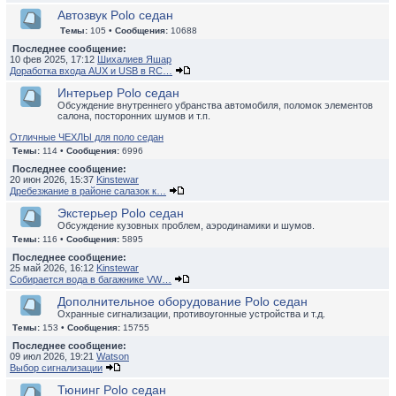
Автозвук Polo седан
Темы:
105 •
Сообщения:
10688
Последнее сообщение:
10 фев 2025, 17:12
Шихалиев Яшар
Доработка входа AUX и USB в RC…
Интерьер Polo седан
Обсуждение внутреннего убранства автомобиля, поломок элементов
салона, посторонних шумов и т.п.
Отличные ЧЕХЛЫ для поло седан
Темы:
114 •
Сообщения:
6996
Последнее сообщение:
20 июн 2026, 15:37
Kinstewar
Дребезжание в районе салазок к…
Экстерьер Polo седан
Обсуждение кузовных проблем, аэродинамики и шумов.
Темы:
116 •
Сообщения:
5895
Последнее сообщение:
25 май 2026, 16:12
Kinstewar
Собирается вода в багажнике VW…
Дополнительное оборудование Polo седан
Охранные сигнализации, противоугонные устройства и т.д.
Темы:
153 •
Сообщения:
15755
Последнее сообщение:
09 июл 2026, 19:21
Watson
Выбор сигнализации
Тюнинг Polo седан