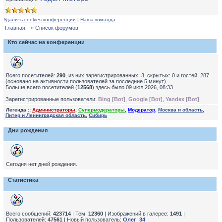
Удалить cookies конференции
|
Наша команда
Главная
» Список форумов
Кто сейчас на конференции
Всего посетителей:
290
, из них зарегистрированных: 3, скрытых: 0 и гостей: 287
(основано на активности пользователей за последние 5 минут)
Больше всего посетителей (
12568
) здесь было 09 июл 2026, 08:33
Зарегистрированные пользователи:
Bing [Bot]
,
Google [Bot]
,
Yandex [Bot]
Легенда ::
Администраторы
,
Супермодераторы
,
Модератор
,
Москва и область
,
Питер и Ленинградская область
,
Сибирь
Дни рождения
Сегодня нет дней рождения.
Статистика
Всего сообщений:
423714
| Тем:
12360
| Изображений в галерее:
1491
|
Пользователей:
47561
| Новый пользователь:
Олег_34