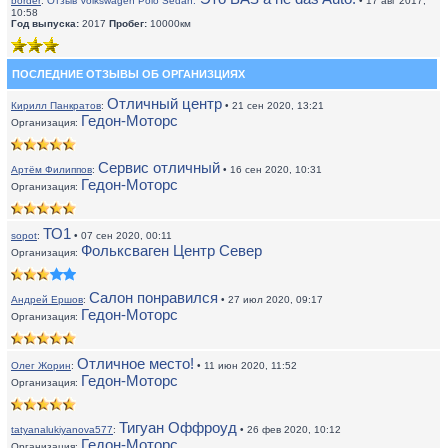
border
:
Отзыв Volkswagen Polo Sedan:
• 17 авг 2017,
10:58
Год выпуска:
2017
Пробег:
10000км
ПОСЛЕДНИЕ ОТЗЫВЫ ОБ ОРГАНИЗЦИЯХ
Отличный центр
Кирилл Панкратов
:
• 21 сен 2020, 13:21
Гедон-Моторс
Организация:
Сервис отличный
Артём Филиппов
:
• 16 сен 2020, 10:31
Гедон-Моторс
Организация:
ТО1
sopot
:
• 07 сен 2020, 00:11
Фольксваген Центр Север
Организация:
Салон понравился
Андрей Ершов
:
• 27 июл 2020, 09:17
Гедон-Моторс
Организация:
Отличное место!
Олег Жорин
:
• 11 июн 2020, 11:52
Гедон-Моторс
Организация:
Тигуан Оффроуд
tatyanalukiyanova577
:
• 26 фев 2020, 10:12
Гедон-Моторс
Организация: