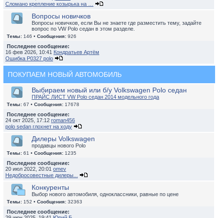
Сломано крепление козырька на …
Вопросы новичков
Вопросы новичков, если Вы не знаете где разместить тему, задайте
вопрос по VW Polo седан в этом разделе.
Темы:
146 •
Сообщения:
926
Последнее сообщение:
16 фев 2026, 10:41
Кондратьев Артём
Ошибка P0327 polo
ПОКУПАЕМ НОВЫЙ АВТОМОБИЛЬ
Выбираем новый или б/у Volkswagen Polo седан
ПРАЙС ЛИСТ VW Polo седан 2014 модельного года
Темы:
67 •
Сообщения:
17678
Последнее сообщение:
24 окт 2025, 17:12
roman456
polo sedan глохнет на ходу
Дилеры Volkswagen
продавцы нового Polo
Темы:
61 •
Сообщения:
1235
Последнее сообщение:
20 июл 2022, 20:01
omev
Недобросовестные дилеры...
Конкуренты
Выбор нового автомобиля, одноклассники, равные по цене
Темы:
152 •
Сообщения:
32363
Последнее сообщение:
29 июн 2025, 19:41
Юрий Б