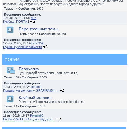
путешествует между городами России и бывшего ССР. Так почему бы
не помочь одноклубнику что то передать из одного города в другой?
Темы:
4 •
Сообщения:
1632
Последнее сообщение:
12 ноя 2018, 11:58
diko
Клубная ПОЧТА !
Перенесенные темы
Темы:
7457 •
Сообщения:
68050
Последнее сообщение:
12 июн 2025, 12:14
Leon354
Нужны кузовные запчасти
ФОРУМ
Барахолка
купи-продай автомобиль, запчасти и т.д.
Темы:
486 •
Сообщения:
2303
Последнее сообщение:
12 мар 2026, 19:24
lomond
Продам новую помпу GRAF PA954,…
Клубный магазин
Раздел клубного магазина shop.polosedan.ru
Темы:
14 •
Сообщения:
1307
Последнее сообщение:
11 авг 2019, 18:17
Polunin86
Разбор VW POLO седан, б/у дета…