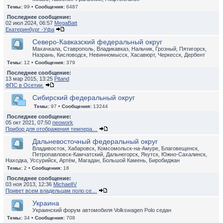
Темы:
99 •
Сообщения:
6487
Последнее сообщение:
02 июл 2024, 06:57
MegaBatt
Екатеринбург -Уфа
Северо-Кавказский федеральный округ
Махачкала, Ставрополь, Владикавказ, Нальчик, Грозный, Пятигорск,
Назрань, Кисловодск, Невинномысск, Хасавюрт, Черкесск, Дербент
Темы:
12 •
Сообщения:
379
Последнее сообщение:
13 мар 2015, 13:25
Pitand
ФПС в Осетии.
Сибирский федеральный округ
Темы:
97 •
Сообщения:
13244
Последнее сообщение:
05 окт 2021, 07:50
neowork
Прибор для отображения темпера…
Дальневосточный федеральный округ
Владивосток, Хабаровск, Комсомольск-на-Амуре, Благовещенск,
Петропавловск-Камчатский, Дальнегорск, Якутск, Южно-Сахалинск,
Находка, Уссурийск, Артём, Магадан, Большой Камень, Биробиджан
Темы:
2 •
Сообщения:
18
Последнее сообщение:
03 ноя 2013, 12:36
MichaelIV
Привет всем владельцам поло се…
Украина
Украинский форум автомобиля Volkswagen Polo седан
Темы:
34 •
Сообщения:
708