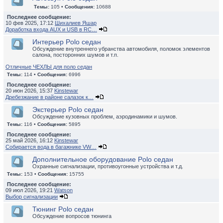
Темы:
105 •
Сообщения:
10688
Последнее сообщение:
10 фев 2025, 17:12
Шихалиев Яшар
Доработка входа AUX и USB в RC…
Интерьер Polo седан
Обсуждение внутреннего убранства автомобиля, поломок элементов
салона, посторонних шумов и т.п.
Отличные ЧЕХЛЫ для поло седан
Темы:
114 •
Сообщения:
6996
Последнее сообщение:
20 июн 2026, 15:37
Kinstewar
Дребезжание в районе салазок к…
Экстерьер Polo седан
Обсуждение кузовных проблем, аэродинамики и шумов.
Темы:
116 •
Сообщения:
5895
Последнее сообщение:
25 май 2026, 16:12
Kinstewar
Собирается вода в багажнике VW…
Дополнительное оборудование Polo седан
Охранные сигнализации, противоугонные устройства и т.д.
Темы:
153 •
Сообщения:
15755
Последнее сообщение:
09 июл 2026, 19:21
Watson
Выбор сигнализации
Тюнинг Polo седан
Обсуждение вопросов тюнинга