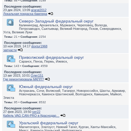
Темы:
88 •
Сообщения:
5199
Последнее сообщение:
23 дек 2024, 13:09
ararat2012
Локальная покраска бампера
Северо-Западный федеральный округ
Калининград, Архангельск, Мурманск, Череповец, Вологда,
Петрозаводск, Сыктывкар, Великий Новгород, Псков, Северодвинск,
Ухта, Великие Луки
Темы:
21 •
Сообщения:
2254
Последнее сообщение:
10 ноя 2019, 14:17
doxtur1968
запчасти
Приволжский федеральный округ
Саранск, Пенза, Пермь, Ижевск,
Темы:
143 •
Сообщения:
4559
Последнее сообщение:
13 авг 2023, 10:01
Олег151
Где ремонтировали МКПП?
Южный федеральный округ
Астрахань, Сочи, Волжский, Таганрог, Новороссийск, Шахты, Армавир,
Новочеркасск, Каменск-Шахтинский, Волгодонск, Камышин, Майкоп,
Элиста
Темы:
95 •
Сообщения:
8532
Последнее сообщение:
27 фев 2023, 19:50
ser22
Кабель VAG CAN-PRO в Краснодар…
Уральский федеральный округ
Магнитогорск, Златоуст, Нижний Тагил, Курган, Ханты-Мансийск,
Миасс, Каменск-Уральский, Нефтеюганск