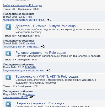
Разборка Volkswagen Polo седан
Темы:
110 •
Сообщения:
6828
Последнее сообщение:
15 май 2025, 12:39
Тина
Какой производитель лучше? Над…
Двигатель, Питание, Выпуск Polo седан
Обсуждение проблем по двигателю, электрике двигателя, топливной
магистрали, выхлопу.
Темы:
318 •
Сообщения:
45803
Последнее сообщение:
05 май 2026, 09:50
darkbai
Автомобиль начал "есть&qu…
Рулевое управление Polo седан
Система управления направлением движения транспортных средств
Темы:
73 •
Сообщения:
3620
Последнее сообщение:
20 окт 2024, 22:15
MSV 098
Закусывание руля в около нулев…
Трансмиссия (МКПП, АКПП) Polo седан
Совокупность агрегатов и механизмов, соединяющих двигатель с
ведущими колёсами автомобиля
Темы:
113 •
Сообщения:
4712
Последнее сообщение:
16 дек 2025, 21:26
parauoz
в чем отличие МКПП
Подвеска (ходовая) Polo седан
Совокупность деталей, узлов и механизмов, играющих роль