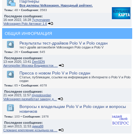
Партнеры
Все дилеры Volkswagen. Народный рейтинг.
Темы:
48 •
Сообщения:
3583
Последнее сообщение:
16 ноя 2022, 16:28
Тулунчанин
Volkswagen Polo Автомат 1.6
ОБЩАЯ ИНФОРМАЦИЯ
Результаты тест-драйвов Polo V и Polo седан
тест-драйв автомобиля Volkswagen Polo седан и Polo V
Темы:
26 •
Сообщения:
645
Последнее сообщение:
13 ноя 2020, 13:41
DenSDN
Автопробег Москва-Владивосток …
Пресса о новом Polo V и Polo седан
Статьи, публикации, ссылки на информацию в Интернете о Polo V и Polo
седан
Темы:
65 •
Сообщения:
4078
Последнее сообщение:
21 ноя 2023, 11:57
mypolosedan
Volkswagen разработал замену д…
Вопросы к владельцам Polo V и Polo седан и вопросы
новичков
Темы:
103 •
Сообщения:
1976
Последнее сообщение:
11 июл 2013, 11:53
дима88
Сломано крепление козырька на …