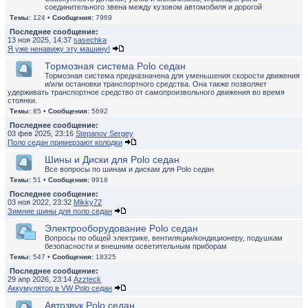
соединительного звена между кузовом автомобиля и дорогой
Темы:
124 •
Сообщения:
7969
Последнее сообщение:
13 ноя 2025, 14:37
sasechka
Я уже ненавижу эту машину!
Тормозная система Polo седан
Тормозная система предназначена для уменьшения скорости движения
и/или остановки транспортного средства. Она также позволяет
удерживать транспортное средство от самопроизвольного движения во время
стоянки.
Темы:
85 •
Сообщения:
5692
Последнее сообщение:
03 фев 2025, 23:16
Stepanov Sergey
Поло седан примерзают колодки
Шины и Диски для Polo седан
Все вопросы по шинам и дискам для Polo седан
Темы:
51 •
Сообщения:
9918
Последнее сообщение:
03 ноя 2022, 23:32
Mikky72
Зимние шины для поло седан
Электрооборудование Polo седан
Вопросы по общей электрике, вентиляции/кондиционеру, подушкам
безопасности и внешним осветительным приборам
Темы:
547 •
Сообщения:
18325
Последнее сообщение:
29 апр 2026, 23:14
Azzteck
Аккумулятор в VW Polo седан
Автозвук Polo седан