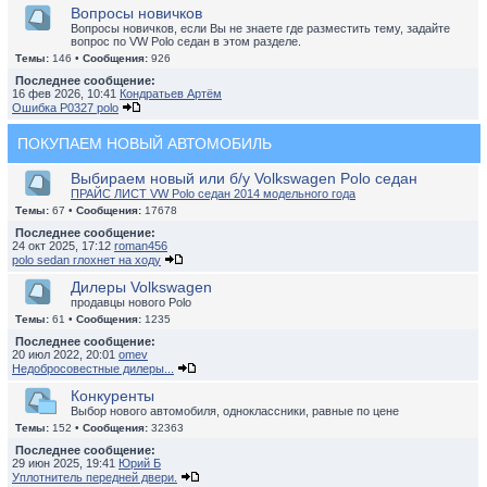
Вопросы новичков
Вопросы новичков, если Вы не знаете где разместить тему, задайте
вопрос по VW Polo седан в этом разделе.
Темы:
146 •
Сообщения:
926
Последнее сообщение:
16 фев 2026, 10:41
Кондратьев Артём
Ошибка P0327 polo
ПОКУПАЕМ НОВЫЙ АВТОМОБИЛЬ
Выбираем новый или б/у Volkswagen Polo седан
ПРАЙС ЛИСТ VW Polo седан 2014 модельного года
Темы:
67 •
Сообщения:
17678
Последнее сообщение:
24 окт 2025, 17:12
roman456
polo sedan глохнет на ходу
Дилеры Volkswagen
продавцы нового Polo
Темы:
61 •
Сообщения:
1235
Последнее сообщение:
20 июл 2022, 20:01
omev
Недобросовестные дилеры...
Конкуренты
Выбор нового автомобиля, одноклассники, равные по цене
Темы:
152 •
Сообщения:
32363
Последнее сообщение:
29 июн 2025, 19:41
Юрий Б
Уплотнитель передней двери.