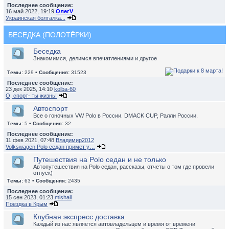
Последнее сообщение:
16 май 2022, 19:19
ОлегV
Украинская болталка...
БЕСЕДКА (ПОЛОТЁРКИ)
Беседка
Знакомимся, делимся впечатлениями и другое
Темы:
229 •
Сообщения:
31523
Последнее сообщение:
23 дек 2025, 14:10
kolba-60
О, спорт- ты жизнь!
Автоспорт
Все о гоночных VW Polo в России. DMACK CUP, Ралли России.
Темы:
5 •
Сообщения:
32
Последнее сообщение:
11 фев 2021, 07:48
Владимир2012
Volkswagen Polo седан примет у…
Путешествия на Polo седан и не только
Автопутешествия на Polo седан, рассказы, отчеты о том где провели
отпуск)
Темы:
63 •
Сообщения:
2435
Последнее сообщение:
15 сен 2023, 01:23
mishail
Поездка в Крым
Клубная экспресс доставка
Каждый из нас является автовладельцем и время от времени