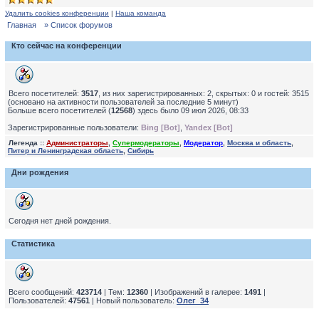
Удалить cookies конференции
|
Наша команда
Главная
» Список форумов
Кто сейчас на конференции
Всего посетителей:
3517
, из них зарегистрированных: 2, скрытых: 0 и гостей: 3515
(основано на активности пользователей за последние 5 минут)
Больше всего посетителей (
12568
) здесь было 09 июл 2026, 08:33
Зарегистрированные пользователи:
Bing [Bot]
,
Yandex [Bot]
Легенда ::
Администраторы
,
Супермодераторы
,
Модератор
,
Москва и область
,
Питер и Ленинградская область
,
Сибирь
Дни рождения
Сегодня нет дней рождения.
Статистика
Всего сообщений:
423714
| Тем:
12360
| Изображений в галерее:
1491
|
Пользователей:
47561
| Новый пользователь:
Олег_34