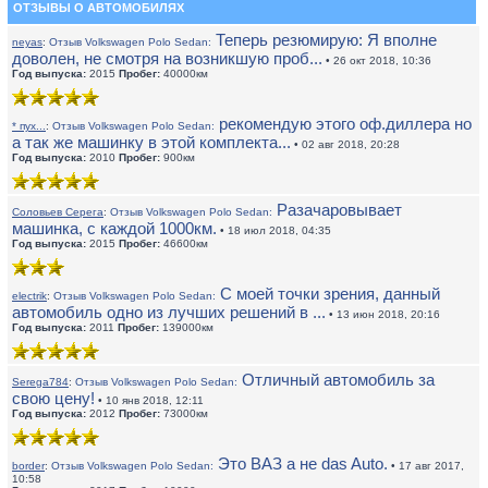
ОТЗЫВЫ О АВТОМОБИЛЯХ
Теперь резюмирую: Я вполне
neyas
:
Отзыв Volkswagen Polo Sedan:
доволен, не смотря на возникшую проб...
• 26 окт 2018, 10:36
Год выпуска:
2015
Пробег:
40000км
рекомендую этого оф.диллера но
* пух...
:
Отзыв Volkswagen Polo Sedan:
а так же машинку в этой комплекта...
• 02 авг 2018, 20:28
Год выпуска:
2010
Пробег:
900км
Разачаровывает
Соловьев Серега
:
Отзыв Volkswagen Polo Sedan:
машинка, с каждой 1000км.
• 18 июл 2018, 04:35
Год выпуска:
2015
Пробег:
46600км
С моей точки зрения, данный
electrik
:
Отзыв Volkswagen Polo Sedan:
автомобиль одно из лучших решений в ...
• 13 июн 2018, 20:16
Год выпуска:
2011
Пробег:
139000км
Отличный автомобиль за
Serega784
:
Отзыв Volkswagen Polo Sedan:
свою цену!
• 10 янв 2018, 12:11
Год выпуска:
2012
Пробег:
73000км
Это ВАЗ а не das Auto.
border
:
Отзыв Volkswagen Polo Sedan:
• 17 авг 2017,
10:58