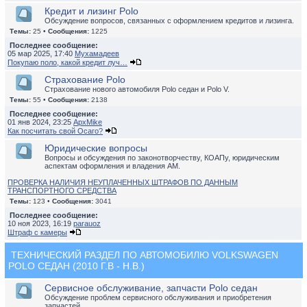
Кредит и лизинг Polo
Обсуждение вопросов, связанных с оформлением кредитов и лизинга.
Темы:
25 •
Сообщения:
1225
Последнее сообщение:
05 мар 2025, 17:40
Мухамадеев
Покупаю поло, какой кредит луч…
Страхование Polo
Страхование нового автомобиля Polo седан и Polo V.
Темы:
55 •
Сообщения:
2138
Последнее сообщение:
01 янв 2024, 23:25
ApxMike
Как посчитать свой Осаго?
Юридические вопросы
Вопросы и обсуждения по законотворчеству, КОАПу, юридическим
аспектам оформления и владения АМ.
ПРОВЕРКА НАЛИЧИЯ НЕУПЛАЧЕННЫХ ШТРАФОВ ПО ДАННЫМ
ТРАНСПОРТНОГО СРЕДСТВА
Темы:
123 •
Сообщения:
3041
Последнее сообщение:
10 ноя 2023, 16:19
parauoz
Штраф с камеры
ТЕХНИЧЕСКИЙ РАЗДЕЛ ПО АВТОМОБИЛЮ VOLKSWAGEN
POLO СЕДАН (2010 Г.В - Н.В.)
Сервисное обслуживание, запчасти Polo седан
Обсуждение проблем сервисного обслуживания и приобретения
запчастей.