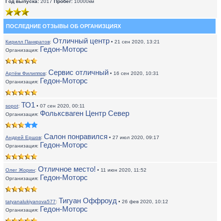
Год выпуска:
2017
Пробег:
10000км
ПОСЛЕДНИЕ ОТЗЫВЫ ОБ ОРГАНИЗЦИЯХ
Отличный центр
Кирилл Панкратов
:
• 21 сен 2020, 13:21
Гедон-Моторс
Организация:
Сервис отличный
Артём Филиппов
:
• 16 сен 2020, 10:31
Гедон-Моторс
Организация:
ТО1
sopot
:
• 07 сен 2020, 00:11
Фольксваген Центр Север
Организация:
Салон понравился
Андрей Ершов
:
• 27 июл 2020, 09:17
Гедон-Моторс
Организация:
Отличное место!
Олег Жорин
:
• 11 июн 2020, 11:52
Гедон-Моторс
Организация:
Тигуан Оффроуд
tatyanalukiyanova577
:
• 26 фев 2020, 10:12
Гедон-Моторс
Организация: