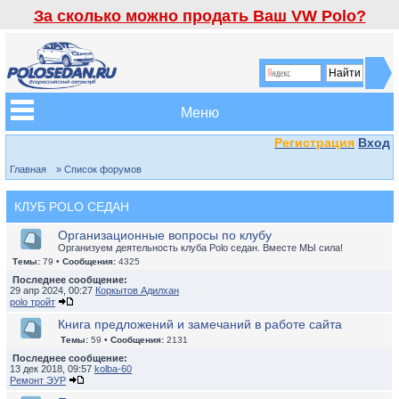
За сколько можно продать Ваш VW Polo?
Меню
Регистрация
Вход
Главная
» Список форумов
КЛУБ POLO СЕДАН
Организационные вопросы по клубу
Организуем деятельность клуба Polo седан. Вместе МЫ сила!
Темы:
79 •
Сообщения:
4325
Последнее сообщение:
29 апр 2024, 00:27
Коркытов Адилхан
polo тройт
Книга предложений и замечаний в работе сайта
Темы:
59 •
Сообщения:
2131
Последнее сообщение:
13 дек 2018, 09:57
kolba-60
Ремонт ЭУР