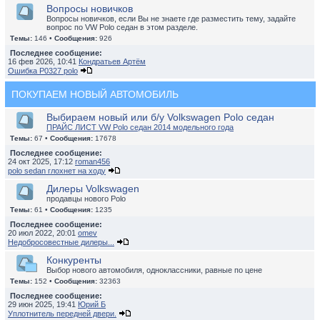
Вопросы новичков
Вопросы новичков, если Вы не знаете где разместить тему, задайте
вопрос по VW Polo седан в этом разделе.
Темы:
146 •
Сообщения:
926
Последнее сообщение:
16 фев 2026, 10:41
Кондратьев Артём
Ошибка P0327 polo
ПОКУПАЕМ НОВЫЙ АВТОМОБИЛЬ
Выбираем новый или б/у Volkswagen Polo седан
ПРАЙС ЛИСТ VW Polo седан 2014 модельного года
Темы:
67 •
Сообщения:
17678
Последнее сообщение:
24 окт 2025, 17:12
roman456
polo sedan глохнет на ходу
Дилеры Volkswagen
продавцы нового Polo
Темы:
61 •
Сообщения:
1235
Последнее сообщение:
20 июл 2022, 20:01
omev
Недобросовестные дилеры...
Конкуренты
Выбор нового автомобиля, одноклассники, равные по цене
Темы:
152 •
Сообщения:
32363
Последнее сообщение:
29 июн 2025, 19:41
Юрий Б
Уплотнитель передней двери.