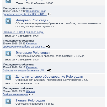
Темы:
105 •
Сообщения:
10688
Последнее сообщение:
10 фев 2025, 17:12
Шихалиев Яшар
Доработка входа AUX и USB в RC…
Интерьер Polo седан
Обсуждение внутреннего убранства автомобиля, поломок элементов
салона, посторонних шумов и т.п.
Отличные ЧЕХЛЫ для поло седан
Темы:
114 •
Сообщения:
6996
Последнее сообщение:
20 июн 2026, 15:37
Kinstewar
Дребезжание в районе салазок к…
Экстерьер Polo седан
Обсуждение кузовных проблем, аэродинамики и шумов.
Темы:
116 •
Сообщения:
5895
Последнее сообщение:
25 май 2026, 16:12
Kinstewar
Собирается вода в багажнике VW…
Дополнительное оборудование Polo седан
Охранные сигнализации, противоугонные устройства и т.д.
Темы:
153 •
Сообщения:
15755
Последнее сообщение:
09 июл 2026, 19:21
Watson
Выбор сигнализации
Тюнинг Polo седан
Обсуждение вопросов тюнинга