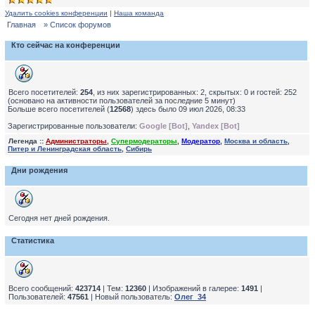
Удалить cookies конференции
|
Наша команда
Главная
» Список форумов
Кто сейчас на конференции
Всего посетителей:
254
, из них зарегистрированных: 2, скрытых: 0 и гостей: 252
(основано на активности пользователей за последние 5 минут)
Больше всего посетителей (
12568
) здесь было 09 июл 2026, 08:33
Зарегистрированные пользователи:
Google [Bot]
,
Yandex [Bot]
Легенда ::
Администраторы
,
Супермодераторы
,
Модератор
,
Москва и область
,
Питер и Ленинградская область
,
Сибирь
Дни рождения
Сегодня нет дней рождения.
Статистика
Всего сообщений:
423714
| Тем:
12360
| Изображений в галерее:
1491
|
Пользователей:
47561
| Новый пользователь:
Олег_34