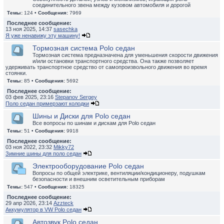
соединительного звена между кузовом автомобиля и дорогой
Темы:
124 •
Сообщения:
7969
Последнее сообщение:
13 ноя 2025, 14:37
sasechka
Я уже ненавижу эту машину!
Тормозная система Polo седан
Тормозная система предназначена для уменьшения скорости движения
и/или остановки транспортного средства. Она также позволяет
удерживать транспортное средство от самопроизвольного движения во время
стоянки.
Темы:
85 •
Сообщения:
5692
Последнее сообщение:
03 фев 2025, 23:16
Stepanov Sergey
Поло седан примерзают колодки
Шины и Диски для Polo седан
Все вопросы по шинам и дискам для Polo седан
Темы:
51 •
Сообщения:
9918
Последнее сообщение:
03 ноя 2022, 23:32
Mikky72
Зимние шины для поло седан
Электрооборудование Polo седан
Вопросы по общей электрике, вентиляции/кондиционеру, подушкам
безопасности и внешним осветительным приборам
Темы:
547 •
Сообщения:
18325
Последнее сообщение:
29 апр 2026, 23:14
Azzteck
Аккумулятор в VW Polo седан
Автозвук Polo седан