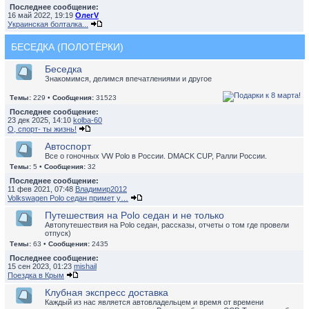
Последнее сообщение:
16 май 2022, 19:19
ОлегV
Украинская болталка...
БЕСЕДКА (ПОЛОТЁРКИ)
Беседка
Знакомимся, делимся впечатлениями и другое
Темы:
229 •
Сообщения:
31523
Последнее сообщение:
23 дек 2025, 14:10
kolba-60
О, спорт- ты жизнь!
Автоспорт
Все о гоночных VW Polo в России. DMACK CUP, Ралли России.
Темы:
5 •
Сообщения:
32
Последнее сообщение:
11 фев 2021, 07:48
Владимир2012
Volkswagen Polo седан примет у…
Путешествия на Polo седан и не только
Автопутешествия на Polo седан, рассказы, отчеты о том где провели
отпуск)
Темы:
63 •
Сообщения:
2435
Последнее сообщение:
15 сен 2023, 01:23
mishail
Поездка в Крым
Клубная экспресс доставка
Каждый из нас является автовладельцем и время от времени