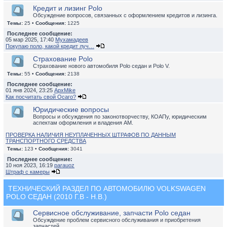
Кредит и лизинг Polo
Обсуждение вопросов, связанных с оформлением кредитов и лизинга.
Темы:
25 •
Сообщения:
1225
Последнее сообщение:
05 мар 2025, 17:40
Мухамадеев
Покупаю поло, какой кредит луч…
Страхование Polo
Страхование нового автомобиля Polo седан и Polo V.
Темы:
55 •
Сообщения:
2138
Последнее сообщение:
01 янв 2024, 23:25
ApxMike
Как посчитать свой Осаго?
Юридические вопросы
Вопросы и обсуждения по законотворчеству, КОАПу, юридическим
аспектам оформления и владения АМ.
ПРОВЕРКА НАЛИЧИЯ НЕУПЛАЧЕННЫХ ШТРАФОВ ПО ДАННЫМ
ТРАНСПОРТНОГО СРЕДСТВА
Темы:
123 •
Сообщения:
3041
Последнее сообщение:
10 ноя 2023, 16:19
parauoz
Штраф с камеры
ТЕХНИЧЕСКИЙ РАЗДЕЛ ПО АВТОМОБИЛЮ VOLKSWAGEN
POLO СЕДАН (2010 Г.В - Н.В.)
Сервисное обслуживание, запчасти Polo седан
Обсуждение проблем сервисного обслуживания и приобретения
запчастей.