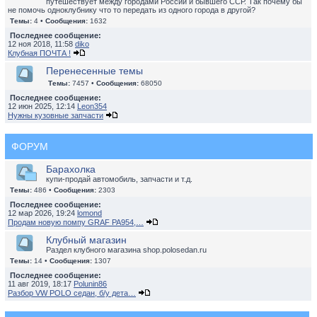
путешествует между городами России и бывшего ССР. Так почему бы
не помочь одноклубнику что то передать из одного города в другой?
Темы:
4 •
Сообщения:
1632
Последнее сообщение:
12 ноя 2018, 11:58
diko
Клубная ПОЧТА !
Перенесенные темы
Темы:
7457 •
Сообщения:
68050
Последнее сообщение:
12 июн 2025, 12:14
Leon354
Нужны кузовные запчасти
ФОРУМ
Барахолка
купи-продай автомобиль, запчасти и т.д.
Темы:
486 •
Сообщения:
2303
Последнее сообщение:
12 мар 2026, 19:24
lomond
Продам новую помпу GRAF PA954,…
Клубный магазин
Раздел клубного магазина shop.polosedan.ru
Темы:
14 •
Сообщения:
1307
Последнее сообщение:
11 авг 2019, 18:17
Polunin86
Разбор VW POLO седан, б/у дета…