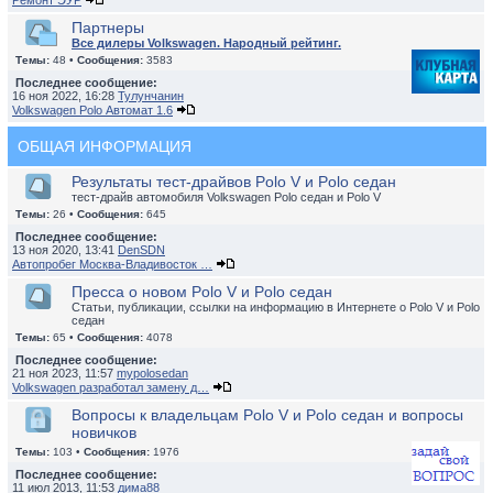
Ремонт ЭУР
Партнеры
Все дилеры Volkswagen. Народный рейтинг.
Темы:
48 •
Сообщения:
3583
Последнее сообщение:
16 ноя 2022, 16:28
Тулунчанин
Volkswagen Polo Автомат 1.6
ОБЩАЯ ИНФОРМАЦИЯ
Результаты тест-драйвов Polo V и Polo седан
тест-драйв автомобиля Volkswagen Polo седан и Polo V
Темы:
26 •
Сообщения:
645
Последнее сообщение:
13 ноя 2020, 13:41
DenSDN
Автопробег Москва-Владивосток …
Пресса о новом Polo V и Polo седан
Статьи, публикации, ссылки на информацию в Интернете о Polo V и Polo
седан
Темы:
65 •
Сообщения:
4078
Последнее сообщение:
21 ноя 2023, 11:57
mypolosedan
Volkswagen разработал замену д…
Вопросы к владельцам Polo V и Polo седан и вопросы
новичков
Темы:
103 •
Сообщения:
1976
Последнее сообщение:
11 июл 2013, 11:53
дима88