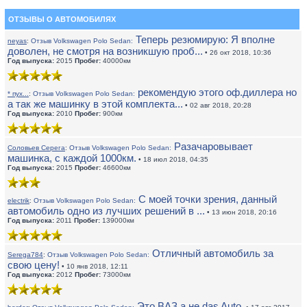
ОТЗЫВЫ О АВТОМОБИЛЯХ
Теперь резюмирую: Я вполне
neyas
:
Отзыв Volkswagen Polo Sedan:
доволен, не смотря на возникшую проб...
• 26 окт 2018, 10:36
Год выпуска:
2015
Пробег:
40000км
рекомендую этого оф.диллера но
* пух...
:
Отзыв Volkswagen Polo Sedan:
а так же машинку в этой комплекта...
• 02 авг 2018, 20:28
Год выпуска:
2010
Пробег:
900км
Разачаровывает
Соловьев Серега
:
Отзыв Volkswagen Polo Sedan:
машинка, с каждой 1000км.
• 18 июл 2018, 04:35
Год выпуска:
2015
Пробег:
46600км
С моей точки зрения, данный
electrik
:
Отзыв Volkswagen Polo Sedan:
автомобиль одно из лучших решений в ...
• 13 июн 2018, 20:16
Год выпуска:
2011
Пробег:
139000км
Отличный автомобиль за
Serega784
:
Отзыв Volkswagen Polo Sedan:
свою цену!
• 10 янв 2018, 12:11
Год выпуска:
2012
Пробег:
73000км
Это ВАЗ а не das Auto.