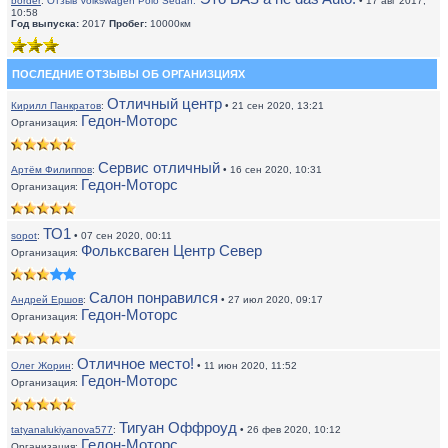
border
:
Отзыв Volkswagen Polo Sedan:
• 17 авг 2017,
10:58
Год выпуска:
2017
Пробег:
10000км
ПОСЛЕДНИЕ ОТЗЫВЫ ОБ ОРГАНИЗЦИЯХ
Отличный центр
Кирилл Панкратов
:
• 21 сен 2020, 13:21
Гедон-Моторс
Организация:
Сервис отличный
Артём Филиппов
:
• 16 сен 2020, 10:31
Гедон-Моторс
Организация:
ТО1
sopot
:
• 07 сен 2020, 00:11
Фольксваген Центр Север
Организация:
Салон понравился
Андрей Ершов
:
• 27 июл 2020, 09:17
Гедон-Моторс
Организация:
Отличное место!
Олег Жорин
:
• 11 июн 2020, 11:52
Гедон-Моторс
Организация:
Тигуан Оффроуд
tatyanalukiyanova577
:
• 26 фев 2020, 10:12
Гедон-Моторс
Организация: