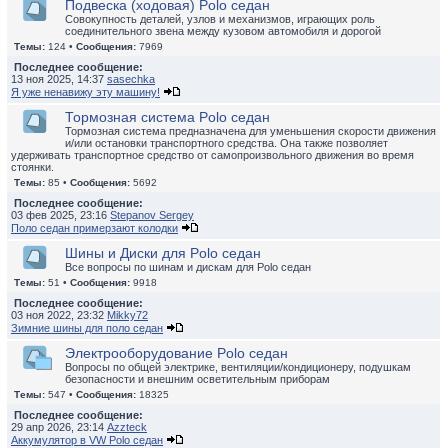
Подвеска (ходовая) Polo седан
Совокупность деталей, узлов и механизмов, играющих роль
соединительного звена между кузовом автомобиля и дорогой
Темы:
124 •
Сообщения:
7969
Последнее сообщение:
13 ноя 2025, 14:37
sasechka
Я уже ненавижу эту машину!
Тормозная система Polo седан
Тормозная система предназначена для уменьшения скорости движения
и/или остановки транспортного средства. Она также позволяет
удерживать транспортное средство от самопроизвольного движения во время
стоянки.
Темы:
85 •
Сообщения:
5692
Последнее сообщение:
03 фев 2025, 23:16
Stepanov Sergey
Поло седан примерзают колодки
Шины и Диски для Polo седан
Все вопросы по шинам и дискам для Polo седан
Темы:
51 •
Сообщения:
9918
Последнее сообщение:
03 ноя 2022, 23:32
Mikky72
Зимние шины для поло седан
Электрооборудование Polo седан
Вопросы по общей электрике, вентиляции/кондиционеру, подушкам
безопасности и внешним осветительным приборам
Темы:
547 •
Сообщения:
18325
Последнее сообщение:
29 апр 2026, 23:14
Azzteck
Аккумулятор в VW Polo седан