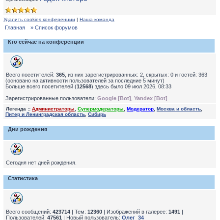
Удалить cookies конференции
|
Наша команда
Главная
» Список форумов
Кто сейчас на конференции
Всего посетителей:
365
, из них зарегистрированных: 2, скрытых: 0 и гостей: 363
(основано на активности пользователей за последние 5 минут)
Больше всего посетителей (
12568
) здесь было 09 июл 2026, 08:33
Зарегистрированные пользователи:
Google [Bot]
,
Yandex [Bot]
Легенда ::
Администраторы
,
Супермодераторы
,
Модератор
,
Москва и область
,
Питер и Ленинградская область
,
Сибирь
Дни рождения
Сегодня нет дней рождения.
Статистика
Всего сообщений:
423714
| Тем:
12360
| Изображений в галерее:
1491
|
Пользователей:
47561
| Новый пользователь:
Олег_34