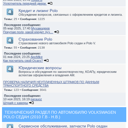
Уплотнитель передней двери.
Кредит и лизинг Polo
Обсуждение вопросов, связанных с оформлением кредитов и лизинга.
Темы:
25 •
Сообщения:
1225
Последнее сообщение:
05 мар 2025, 17:40
Мухамадеев
Покупаю поло, какой кредит луч…
Страхование Polo
Страхование нового автомобиля Polo седан и Polo V.
Темы:
55 •
Сообщения:
2138
Последнее сообщение:
01 янв 2024, 23:25
ApxMike
Как посчитать свой Осаго?
Юридические вопросы
Вопросы и обсуждения по законотворчеству, КОАПу, юридическим
аспектам оформления и владения АМ.
ПРОВЕРКА НАЛИЧИЯ НЕУПЛАЧЕННЫХ ШТРАФОВ ПО ДАННЫМ
ТРАНСПОРТНОГО СРЕДСТВА
Темы:
123 •
Сообщения:
3041
Последнее сообщение:
10 ноя 2023, 16:19
parauoz
Штраф с камеры
ТЕХНИЧЕСКИЙ РАЗДЕЛ ПО АВТОМОБИЛЮ VOLKSWAGEN
POLO СЕДАН (2010 Г.В - Н.В.)
Сервисное обслуживание, запчасти Polo седан