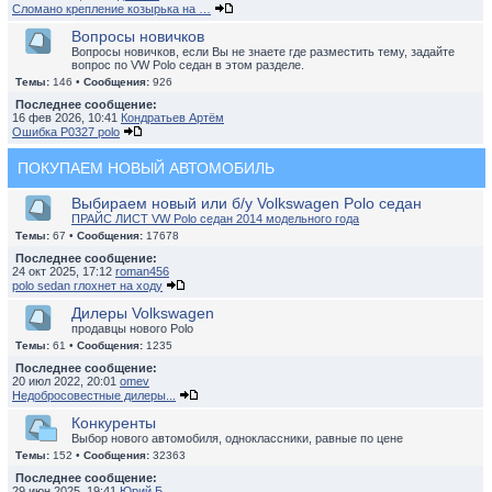
Сломано крепление козырька на …
Вопросы новичков
Вопросы новичков, если Вы не знаете где разместить тему, задайте
вопрос по VW Polo седан в этом разделе.
Темы:
146 •
Сообщения:
926
Последнее сообщение:
16 фев 2026, 10:41
Кондратьев Артём
Ошибка P0327 polo
ПОКУПАЕМ НОВЫЙ АВТОМОБИЛЬ
Выбираем новый или б/у Volkswagen Polo седан
ПРАЙС ЛИСТ VW Polo седан 2014 модельного года
Темы:
67 •
Сообщения:
17678
Последнее сообщение:
24 окт 2025, 17:12
roman456
polo sedan глохнет на ходу
Дилеры Volkswagen
продавцы нового Polo
Темы:
61 •
Сообщения:
1235
Последнее сообщение:
20 июл 2022, 20:01
omev
Недобросовестные дилеры...
Конкуренты
Выбор нового автомобиля, одноклассники, равные по цене
Темы:
152 •
Сообщения:
32363
Последнее сообщение:
29 июн 2025, 19:41
Юрий Б