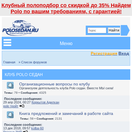
Клубный полоподбор со скидкой до 35% Найдем
Polo по вашим требованиям, с гарантией!
Меню
Регистрация
Вход
Главная
» Список форумов
КЛУБ POLO СЕДАН
Организационные вопросы по клубу
Организуем деятельность клуба Polo седан. Вместе МЫ сила!
Темы:
79 •
Сообщения:
4325
Последнее сообщение:
29 апр 2024, 00:27
Коркытов Адилхан
polo тройт
Книга предложений и замечаний в работе сайта
Темы:
59 •
Сообщения:
2131
Последнее сообщение:
13 дек 2018, 09:57
kolba-60