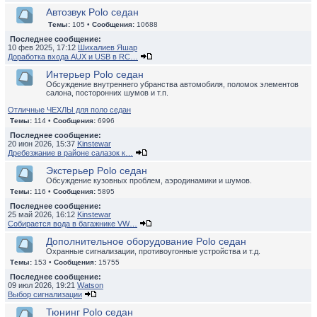
Автозвук Polo седан
Темы:
105 •
Сообщения:
10688
Последнее сообщение:
10 фев 2025, 17:12
Шихалиев Яшар
Доработка входа AUX и USB в RC…
Интерьер Polo седан
Обсуждение внутреннего убранства автомобиля, поломок элементов
салона, посторонних шумов и т.п.
Отличные ЧЕХЛЫ для поло седан
Темы:
114 •
Сообщения:
6996
Последнее сообщение:
20 июн 2026, 15:37
Kinstewar
Дребезжание в районе салазок к…
Экстерьер Polo седан
Обсуждение кузовных проблем, аэродинамики и шумов.
Темы:
116 •
Сообщения:
5895
Последнее сообщение:
25 май 2026, 16:12
Kinstewar
Собирается вода в багажнике VW…
Дополнительное оборудование Polo седан
Охранные сигнализации, противоугонные устройства и т.д.
Темы:
153 •
Сообщения:
15755
Последнее сообщение:
09 июл 2026, 19:21
Watson
Выбор сигнализации
Тюнинг Polo седан