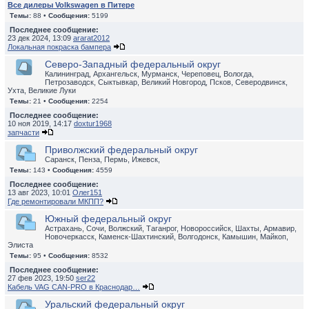
Все дилеры Volkswagen в Питере
Темы:
88 •
Сообщения:
5199
Последнее сообщение:
23 дек 2024, 13:09
ararat2012
Локальная покраска бампера
Северо-Западный федеральный округ
Калининград, Архангельск, Мурманск, Череповец, Вологда,
Петрозаводск, Сыктывкар, Великий Новгород, Псков, Северодвинск,
Ухта, Великие Луки
Темы:
21 •
Сообщения:
2254
Последнее сообщение:
10 ноя 2019, 14:17
doxtur1968
запчасти
Приволжский федеральный округ
Саранск, Пенза, Пермь, Ижевск,
Темы:
143 •
Сообщения:
4559
Последнее сообщение:
13 авг 2023, 10:01
Олег151
Где ремонтировали МКПП?
Южный федеральный округ
Астрахань, Сочи, Волжский, Таганрог, Новороссийск, Шахты, Армавир,
Новочеркасск, Каменск-Шахтинский, Волгодонск, Камышин, Майкоп,
Элиста
Темы:
95 •
Сообщения:
8532
Последнее сообщение:
27 фев 2023, 19:50
ser22
Кабель VAG CAN-PRO в Краснодар…
Уральский федеральный округ