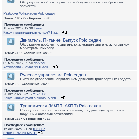
Обсуждение проблем сервисного обслуживания и приобретения
запчастей.
Разборка Volkswagen Polo седан
Темы:
110 •
Сообщения:
6828
Последнее сообщение:
15 май 2025, 12:39
Тина
Какой производитель лучше? Над…
Двигатель, Питание, Выпуск Polo седан
Обсуждение проблем по двигателю, электрике двигателя, топливной
магистрали, выхлопу.
Темы:
318 •
Сообщения:
45803
Последнее сообщение:
05 май 2026, 09:50
darkbai
Автомобиль начал "есть&qu…
Рулевое управление Polo седан
Система управления направлением движения транспортных средств
Темы:
73 •
Сообщения:
3620
Последнее сообщение:
20 окт 2024, 22:15
MSV 098
Закусывание руля в около нулев…
Трансмиссия (МКПП, АКПП) Polo седан
Совокупность агрегатов и механизмов, соединяющих двигатель с
ведущими колёсами автомобиля
Темы:
113 •
Сообщения:
4712
Последнее сообщение:
16 дек 2025, 21:26
parauoz
в чем отличие МКПП