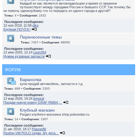
Каждый из нас является автовладельцем и время от времени
путешествует между городами России и бывшего ССР. Так почему бы
не помочь одноклубнику что то передать из одного города в другой?
Темы:
4 •
Сообщения:
1632
Последнее сообщение:
12 ноя 2018, 11:58
diko
Клубная ПОЧТА !
Перенесенные темы
Темы:
7457 •
Сообщения:
68050
Последнее сообщение:
12 июн 2025, 12:14
Leon354
Нужны кузовные запчасти
ФОРУМ
Барахолка
купи-продай автомобиль, запчасти и т.д.
Темы:
486 •
Сообщения:
2303
Последнее сообщение:
12 мар 2026, 19:24
lomond
Продам новую помпу GRAF PA954,…
Клубный магазин
Раздел клубного магазина shop.polosedan.ru
Темы:
14 •
Сообщения:
1307
Последнее сообщение:
11 авг 2019, 18:17
Polunin86
Разбор VW POLO седан, б/у дета…