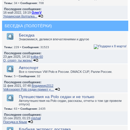
Темы:
34 •
Сообщения:
708
Последнее сообщение:
16 май 2022, 19:19
ОлегV
Украинская болталка...
БЕСЕДКА (ПОЛОТЁРКИ)
Беседка
Знакомимся, делимся впечатлениями и другое
Темы:
229 •
Сообщения:
31523
Последнее сообщение:
23 дек 2025, 14:10
kolba-60
О, спорт- ты жизнь!
Автоспорт
Все о гоночных VW Polo в России. DMACK CUP, Ралли России.
Темы:
5 •
Сообщения:
32
Последнее сообщение:
11 фев 2021, 07:48
Владимир2012
Volkswagen Polo седан примет у…
Путешествия на Polo седан и не только
Автопутешествия на Polo седан, рассказы, отчеты о том где провели
отпуск)
Темы:
63 •
Сообщения:
2435
Последнее сообщение:
15 сен 2023, 01:23
mishail
Поездка в Крым
Клубная экспресс доставка