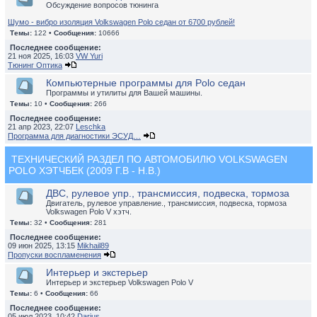
Обсуждение вопросов тюнинга
Шумо - вибро изоляция Volkswagen Polo седан от 6700 рублей!
Темы:
122 •
Сообщения:
10666
Последнее сообщение:
21 ноя 2025, 16:03
VW Yuri
Тюнинг Оптика
Компьютерные программы для Polo седан
Программы и утилиты для Вашей машины.
Темы:
10 •
Сообщения:
266
Последнее сообщение:
21 апр 2023, 22:07
Leschka
Программа для диагностики ЭСУД…
ТЕХНИЧЕСКИЙ РАЗДЕЛ ПО АВТОМОБИЛЮ VOLKSWAGEN
POLO ХЭТЧБЕК (2009 Г.В - Н.В.)
ДВС, рулевое упр., трансмиссия, подвеска, тормоза
Двигатель, рулевое управление., трансмиссия, подвеска, тормоза
Volkswagen Polo V хэтч.
Темы:
32 •
Сообщения:
281
Последнее сообщение:
09 июн 2025, 13:15
Mikhail89
Пропуски воспламенения
Интерьер и экстерьер
Интерьер и экстерьер Volkswagen Polo V
Темы:
6 •
Сообщения:
66
Последнее сообщение:
05 июл 2023, 10:42
Darius