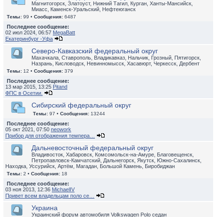
Магнитогорск, Златоуст, Нижний Тагил, Курган, Ханты-Мансийск,
Миасс, Каменск-Уральский, Нефтеюганск
Темы:
99 •
Сообщения:
6487
Последнее сообщение:
02 июл 2024, 06:57
MegaBatt
Екатеринбург -Уфа
Северо-Кавказский федеральный округ
Махачкала, Ставрополь, Владикавказ, Нальчик, Грозный, Пятигорск,
Назрань, Кисловодск, Невинномысск, Хасавюрт, Черкесск, Дербент
Темы:
12 •
Сообщения:
379
Последнее сообщение:
13 мар 2015, 13:25
Pitand
ФПС в Осетии.
Сибирский федеральный округ
Темы:
97 •
Сообщения:
13244
Последнее сообщение:
05 окт 2021, 07:50
neowork
Прибор для отображения темпера…
Дальневосточный федеральный округ
Владивосток, Хабаровск, Комсомольск-на-Амуре, Благовещенск,
Петропавловск-Камчатский, Дальнегорск, Якутск, Южно-Сахалинск,
Находка, Уссурийск, Артём, Магадан, Большой Камень, Биробиджан
Темы:
2 •
Сообщения:
18
Последнее сообщение:
03 ноя 2013, 12:36
MichaelIV
Привет всем владельцам поло се…
Украина
Украинский форум автомобиля Volkswagen Polo седан