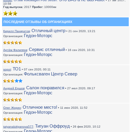
border
:
Отзыв Volkswagen Polo Sedan:
• 17 авг 2017,
10:58
Год выпуска:
2017
Пробег:
10000км
ПОСЛЕДНИЕ ОТЗЫВЫ ОБ ОРГАНИЗЦИЯХ
Отличный центр
Кирилл Панкратов
:
• 21 сен 2020, 13:21
Гедон-Моторс
Организация:
Сервис отличный
Артём Филиппов
:
• 16 сен 2020, 10:31
Гедон-Моторс
Организация:
ТО1
sopot
:
• 07 сен 2020, 00:11
Фольксваген Центр Север
Организация:
Салон понравился
Андрей Ершов
:
• 27 июл 2020, 09:17
Гедон-Моторс
Организация:
Отличное место!
Олег Жорин
:
• 11 июн 2020, 11:52
Гедон-Моторс
Организация:
Тигуан Оффроуд
tatyanalukiyanova577
:
• 26 фев 2020, 10:12
Гедон-Моторс
Организация: