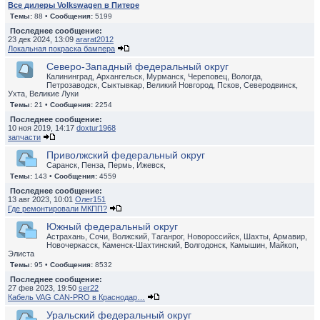
Все дилеры Volkswagen в Питере
Темы:
88 •
Сообщения:
5199
Последнее сообщение:
23 дек 2024, 13:09
ararat2012
Локальная покраска бампера
Северо-Западный федеральный округ
Калининград, Архангельск, Мурманск, Череповец, Вологда,
Петрозаводск, Сыктывкар, Великий Новгород, Псков, Северодвинск,
Ухта, Великие Луки
Темы:
21 •
Сообщения:
2254
Последнее сообщение:
10 ноя 2019, 14:17
doxtur1968
запчасти
Приволжский федеральный округ
Саранск, Пенза, Пермь, Ижевск,
Темы:
143 •
Сообщения:
4559
Последнее сообщение:
13 авг 2023, 10:01
Олег151
Где ремонтировали МКПП?
Южный федеральный округ
Астрахань, Сочи, Волжский, Таганрог, Новороссийск, Шахты, Армавир,
Новочеркасск, Каменск-Шахтинский, Волгодонск, Камышин, Майкоп,
Элиста
Темы:
95 •
Сообщения:
8532
Последнее сообщение:
27 фев 2023, 19:50
ser22
Кабель VAG CAN-PRO в Краснодар…
Уральский федеральный округ