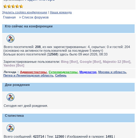
Удалить cookies конференции
|
Наша команда
Главная
» Список форумов
Кто сейчас на конференции
Всего посетителей:
208
, из них зарегистрированных: 4, скрытых: 0 и гостей: 204
(основано на активности пользователей за последние 5 минут)
Больше всего посетителей (
12568
) здесь было 09 июл 2026, 08:33
Зарегистрированные пользователи:
Bing [Bot]
,
Google [Bot]
,
Majestic-12 [Bot]
,
Yandex [Bot]
Легенда ::
Администраторы
,
Супермодераторы
,
Модератор
,
Москва и область
,
Питер и Ленинградская область
,
Сибирь
Дни рождения
Сегодня нет дней рождения.
Статистика
Всего сообщений:
423714
| Тем:
12360
| Изображений в галерее:
1491
|