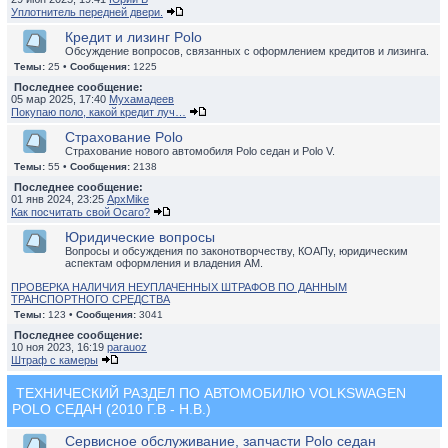
Уплотнитель передней двери.
Кредит и лизинг Polo
Обсуждение вопросов, связанных с оформлением кредитов и лизинга.
Темы:
25 •
Сообщения:
1225
Последнее сообщение:
05 мар 2025, 17:40
Мухамадеев
Покупаю поло, какой кредит луч…
Страхование Polo
Страхование нового автомобиля Polo седан и Polo V.
Темы:
55 •
Сообщения:
2138
Последнее сообщение:
01 янв 2024, 23:25
ApxMike
Как посчитать свой Осаго?
Юридические вопросы
Вопросы и обсуждения по законотворчеству, КОАПу, юридическим
аспектам оформления и владения АМ.
ПРОВЕРКА НАЛИЧИЯ НЕУПЛАЧЕННЫХ ШТРАФОВ ПО ДАННЫМ
ТРАНСПОРТНОГО СРЕДСТВА
Темы:
123 •
Сообщения:
3041
Последнее сообщение:
10 ноя 2023, 16:19
parauoz
Штраф с камеры
ТЕХНИЧЕСКИЙ РАЗДЕЛ ПО АВТОМОБИЛЮ VOLKSWAGEN
POLO СЕДАН (2010 Г.В - Н.В.)
Сервисное обслуживание, запчасти Polo седан