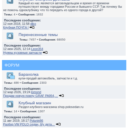
Каждый из нас является автовладельцем и время от времени
путешествует между городами России и бывшего ССР. Так почему бы
не помочь одноклубнику что то передать из одного города в другой?
Темы:
4 •
Сообщения:
1632
Последнее сообщение:
12 ноя 2018, 11:58
diko
Клубная ПОЧТА !
Перенесенные темы
Темы:
7457 •
Сообщения:
68050
Последнее сообщение:
12 июн 2025, 12:14
Leon354
Нужны кузовные запчасти
ФОРУМ
Барахолка
купи-продай автомобиль, запчасти и т.д.
Темы:
486 •
Сообщения:
2303
Последнее сообщение:
12 мар 2026, 19:24
lomond
Продам новую помпу GRAF PA954,…
Клубный магазин
Раздел клубного магазина shop.polosedan.ru
Темы:
14 •
Сообщения:
1307
Последнее сообщение:
11 авг 2019, 18:17
Polunin86
Разбор VW POLO седан, б/у дета…