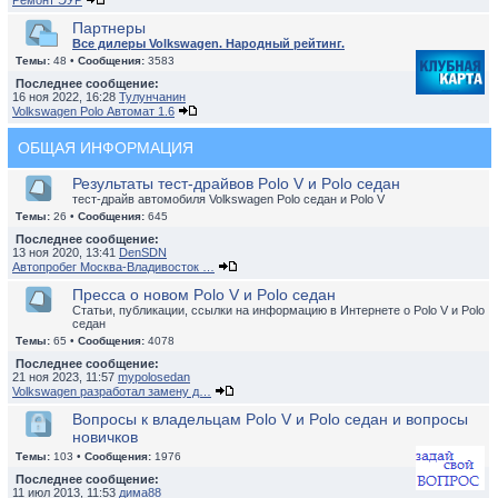
Ремонт ЭУР
Партнеры
Все дилеры Volkswagen. Народный рейтинг.
Темы:
48 •
Сообщения:
3583
Последнее сообщение:
16 ноя 2022, 16:28
Тулунчанин
Volkswagen Polo Автомат 1.6
ОБЩАЯ ИНФОРМАЦИЯ
Результаты тест-драйвов Polo V и Polo седан
тест-драйв автомобиля Volkswagen Polo седан и Polo V
Темы:
26 •
Сообщения:
645
Последнее сообщение:
13 ноя 2020, 13:41
DenSDN
Автопробег Москва-Владивосток …
Пресса о новом Polo V и Polo седан
Статьи, публикации, ссылки на информацию в Интернете о Polo V и Polo
седан
Темы:
65 •
Сообщения:
4078
Последнее сообщение:
21 ноя 2023, 11:57
mypolosedan
Volkswagen разработал замену д…
Вопросы к владельцам Polo V и Polo седан и вопросы
новичков
Темы:
103 •
Сообщения:
1976
Последнее сообщение:
11 июл 2013, 11:53
дима88