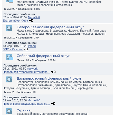
Магнитогорск, Златоуст, Нижний Тагил, Курган, Ханты-Мансийск,
Миасс, Каменск-Уральский, Нефтеюганск
Темы:
99 •
Сообщения:
6487
Последнее сообщение:
02 июл 2024, 06:57
MegaBatt
Екатеринбург -Уфа
Северо-Кавказский федеральный округ
Махачкала, Ставрополь, Владикавказ, Нальчик, Грозный, Пятигорск,
Назрань, Кисловодск, Невинномысск, Хасавюрт, Черкесск, Дербент
Темы:
12 •
Сообщения:
379
Последнее сообщение:
13 мар 2015, 13:25
Pitand
ФПС в Осетии.
Сибирский федеральный округ
Темы:
97 •
Сообщения:
13244
Последнее сообщение:
05 окт 2021, 07:50
neowork
Прибор для отображения темпера…
Дальневосточный федеральный округ
Владивосток, Хабаровск, Комсомольск-на-Амуре, Благовещенск,
Петропавловск-Камчатский, Дальнегорск, Якутск, Южно-Сахалинск,
Находка, Уссурийск, Артём, Магадан, Большой Камень, Биробиджан
Темы:
2 •
Сообщения:
18
Последнее сообщение:
03 ноя 2013, 12:36
MichaelIV
Привет всем владельцам поло се…
Украина
Украинский форум автомобиля Volkswagen Polo седан