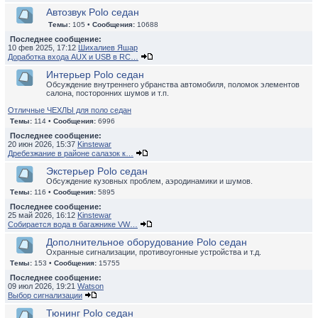
Автозвук Polo седан
Темы:
105 •
Сообщения:
10688
Последнее сообщение:
10 фев 2025, 17:12
Шихалиев Яшар
Доработка входа AUX и USB в RC…
Интерьер Polo седан
Обсуждение внутреннего убранства автомобиля, поломок элементов
салона, посторонних шумов и т.п.
Отличные ЧЕХЛЫ для поло седан
Темы:
114 •
Сообщения:
6996
Последнее сообщение:
20 июн 2026, 15:37
Kinstewar
Дребезжание в районе салазок к…
Экстерьер Polo седан
Обсуждение кузовных проблем, аэродинамики и шумов.
Темы:
116 •
Сообщения:
5895
Последнее сообщение:
25 май 2026, 16:12
Kinstewar
Собирается вода в багажнике VW…
Дополнительное оборудование Polo седан
Охранные сигнализации, противоугонные устройства и т.д.
Темы:
153 •
Сообщения:
15755
Последнее сообщение:
09 июл 2026, 19:21
Watson
Выбор сигнализации
Тюнинг Polo седан