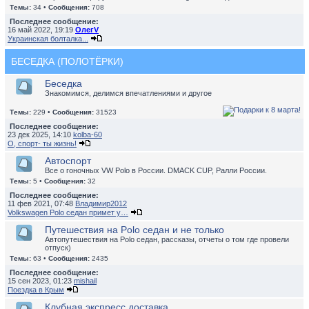
Темы:
34 •
Сообщения:
708
Последнее сообщение:
16 май 2022, 19:19
ОлегV
Украинская болталка...
БЕСЕДКА (ПОЛОТЁРКИ)
Беседка
Знакомимся, делимся впечатлениями и другое
Темы:
229 •
Сообщения:
31523
Последнее сообщение:
23 дек 2025, 14:10
kolba-60
О, спорт- ты жизнь!
Автоспорт
Все о гоночных VW Polo в России. DMACK CUP, Ралли России.
Темы:
5 •
Сообщения:
32
Последнее сообщение:
11 фев 2021, 07:48
Владимир2012
Volkswagen Polo седан примет у…
Путешествия на Polo седан и не только
Автопутешествия на Polo седан, рассказы, отчеты о том где провели
отпуск)
Темы:
63 •
Сообщения:
2435
Последнее сообщение:
15 сен 2023, 01:23
mishail
Поездка в Крым
Клубная экспресс доставка