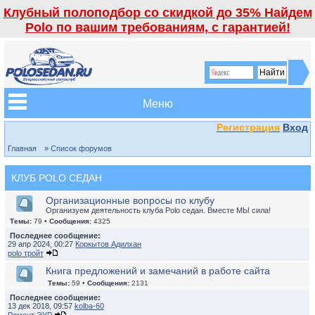
Клубный полоподбор со скидкой до 35% Найдем
Polo по вашим требованиям, с гарантией!
Меню
Регистрация
Вход
Главная
» Список форумов
КЛУБ POLO СЕДАН
Организационные вопросы по клубу
Организуем деятельность клуба Polo седан. Вместе МЫ сила!
Темы:
79 •
Сообщения:
4325
Последнее сообщение:
29 апр 2024, 00:27
Коркытов Адилхан
polo тройт
Книга предложений и замечаний в работе сайта
Темы:
59 •
Сообщения:
2131
Последнее сообщение:
13 дек 2018, 09:57
kolba-60