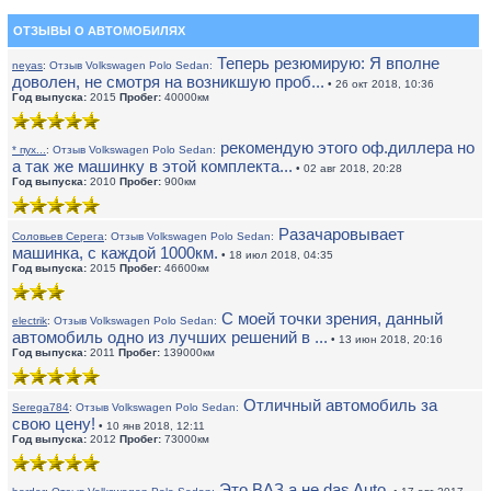
ОТЗЫВЫ О АВТОМОБИЛЯХ
Теперь резюмирую: Я вполне
neyas
:
Отзыв Volkswagen Polo Sedan:
доволен, не смотря на возникшую проб...
• 26 окт 2018, 10:36
Год выпуска:
2015
Пробег:
40000км
рекомендую этого оф.диллера но
* пух...
:
Отзыв Volkswagen Polo Sedan:
а так же машинку в этой комплекта...
• 02 авг 2018, 20:28
Год выпуска:
2010
Пробег:
900км
Разачаровывает
Соловьев Серега
:
Отзыв Volkswagen Polo Sedan:
машинка, с каждой 1000км.
• 18 июл 2018, 04:35
Год выпуска:
2015
Пробег:
46600км
С моей точки зрения, данный
electrik
:
Отзыв Volkswagen Polo Sedan:
автомобиль одно из лучших решений в ...
• 13 июн 2018, 20:16
Год выпуска:
2011
Пробег:
139000км
Отличный автомобиль за
Serega784
:
Отзыв Volkswagen Polo Sedan:
свою цену!
• 10 янв 2018, 12:11
Год выпуска:
2012
Пробег:
73000км
Это ВАЗ а не das Auto.