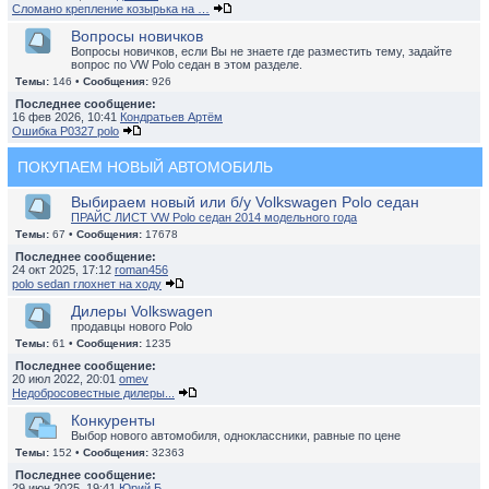
Сломано крепление козырька на …
Вопросы новичков
Вопросы новичков, если Вы не знаете где разместить тему, задайте
вопрос по VW Polo седан в этом разделе.
Темы:
146 •
Сообщения:
926
Последнее сообщение:
16 фев 2026, 10:41
Кондратьев Артём
Ошибка P0327 polo
ПОКУПАЕМ НОВЫЙ АВТОМОБИЛЬ
Выбираем новый или б/у Volkswagen Polo седан
ПРАЙС ЛИСТ VW Polo седан 2014 модельного года
Темы:
67 •
Сообщения:
17678
Последнее сообщение:
24 окт 2025, 17:12
roman456
polo sedan глохнет на ходу
Дилеры Volkswagen
продавцы нового Polo
Темы:
61 •
Сообщения:
1235
Последнее сообщение:
20 июл 2022, 20:01
omev
Недобросовестные дилеры...
Конкуренты
Выбор нового автомобиля, одноклассники, равные по цене
Темы:
152 •
Сообщения:
32363
Последнее сообщение:
29 июн 2025, 19:41
Юрий Б