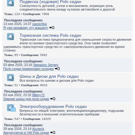
Подвеска (ходовая) Polo седан
Совокупность деталей, узлов и механизмов, играющих роль
соединительного звена между кузовом автомобиля и дорогой
Темы:
124 •
Сообщения:
7969
Последнее сообщение:
13 ноя 2025, 14:37
sasechka
Я уже ненавижу эту машину!
Тормозная система Polo седан
Тормозная система предназначена для уменьшения скорости движения
и/или остановки транспортного средства. Она также позволяет
удерживать транспортное средство от самопроизвольного движения во время
стоянки.
Темы:
85 •
Сообщения:
5692
Последнее сообщение:
03 фев 2025, 23:16
Stepanov Sergey
Поло седан примерзают колодки
Шины и Диски для Polo седан
Все вопросы по шинам и дискам для Polo седан
Темы:
51 •
Сообщения:
9918
Последнее сообщение:
03 ноя 2022, 23:32
Mikky72
Зимние шины для поло седан
Электрооборудование Polo седан
Вопросы по общей электрике, вентиляции/кондиционеру, подушкам
безопасности и внешним осветительным приборам
Темы:
547 •
Сообщения:
18325
Последнее сообщение:
29 апр 2026, 23:14
Azzteck
Аккумулятор в VW Polo седан