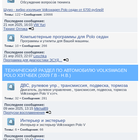
Обсуждение вопросов тюнинга
Шумо - вибро изоляция Volkswagen Polo седан от 6700 рублей!
Темы:
122 •
Сообщения:
10666
Последнее сообщение:
21 ноя 2025, 16:03
VW Yuri
Тюнинг Оптика
Компьютерные программы для Polo седан
Программы и утилиты для Вашей машины.
Темы:
10 •
Сообщения:
266
Последнее сообщение:
21 апр 2023, 22:07
Leschka
Программа для диагностики ЭСУД…
ТЕХНИЧЕСКИЙ РАЗДЕЛ ПО АВТОМОБИЛЮ VOLKSWAGEN
POLO ХЭТЧБЕК (2009 Г.В - Н.В.)
ДВС, рулевое упр., трансмиссия, подвеска, тормоза
Двигатель, рулевое управление., трансмиссия, подвеска, тормоза
Volkswagen Polo V хэтч.
Темы:
32 •
Сообщения:
281
Последнее сообщение:
09 июн 2025, 13:15
Mikhail89
Пропуски воспламенения
Интерьер и экстерьер
Интерьер и экстерьер Volkswagen Polo V
Темы:
6 •
Сообщения:
66
Последнее сообщение:
05 июл 2023, 10:42
Darius