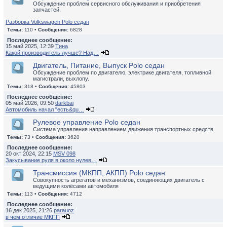
Обсуждение проблем сервисного обслуживания и приобретения
запчастей.
Разборка Volkswagen Polo седан
Темы:
110 •
Сообщения:
6828
Последнее сообщение:
15 май 2025, 12:39
Тина
Какой производитель лучше? Над…
Двигатель, Питание, Выпуск Polo седан
Обсуждение проблем по двигателю, электрике двигателя, топливной
магистрали, выхлопу.
Темы:
318 •
Сообщения:
45803
Последнее сообщение:
05 май 2026, 09:50
darkbai
Автомобиль начал "есть&qu…
Рулевое управление Polo седан
Система управления направлением движения транспортных средств
Темы:
73 •
Сообщения:
3620
Последнее сообщение:
20 окт 2024, 22:15
MSV 098
Закусывание руля в около нулев…
Трансмиссия (МКПП, АКПП) Polo седан
Совокупность агрегатов и механизмов, соединяющих двигатель с
ведущими колёсами автомобиля
Темы:
113 •
Сообщения:
4712
Последнее сообщение:
16 дек 2025, 21:26
parauoz
в чем отличие МКПП