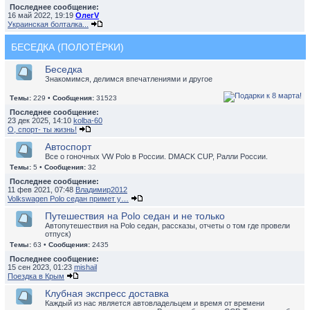
Последнее сообщение:
16 май 2022, 19:19
ОлегV
Украинская болталка...
БЕСЕДКА (ПОЛОТЁРКИ)
Беседка
Знакомимся, делимся впечатлениями и другое
Темы:
229 •
Сообщения:
31523
Последнее сообщение:
23 дек 2025, 14:10
kolba-60
О, спорт- ты жизнь!
Автоспорт
Все о гоночных VW Polo в России. DMACK CUP, Ралли России.
Темы:
5 •
Сообщения:
32
Последнее сообщение:
11 фев 2021, 07:48
Владимир2012
Volkswagen Polo седан примет у…
Путешествия на Polo седан и не только
Автопутешествия на Polo седан, рассказы, отчеты о том где провели
отпуск)
Темы:
63 •
Сообщения:
2435
Последнее сообщение:
15 сен 2023, 01:23
mishail
Поездка в Крым
Клубная экспресс доставка
Каждый из нас является автовладельцем и время от времени