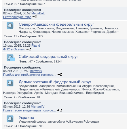
Темы:
99 •
Сообщения:
6487
Последнее сообщение:
02 июл 2024, 06:57
MegaBatt
Екатеринбург -Уфа
Северо-Кавказский федеральный округ
Махачкала, Ставрополь, Владикавказ, Нальчик, Грозный, Пятигорск,
Назрань, Кисловодск, Невинномысск, Хасавюрт, Черкесск, Дербент
Темы:
12 •
Сообщения:
379
Последнее сообщение:
13 мар 2015, 13:25
Pitand
ФПС в Осетии.
Сибирский федеральный округ
Темы:
97 •
Сообщения:
13244
Последнее сообщение:
05 окт 2021, 07:50
neowork
Прибор для отображения темпера…
Дальневосточный федеральный округ
Владивосток, Хабаровск, Комсомольск-на-Амуре, Благовещенск,
Петропавловск-Камчатский, Дальнегорск, Якутск, Южно-Сахалинск,
Находка, Уссурийск, Артём, Магадан, Большой Камень, Биробиджан
Темы:
2 •
Сообщения:
18
Последнее сообщение:
03 ноя 2013, 12:36
MichaelIV
Привет всем владельцам поло се…
Украина
Украинский форум автомобиля Volkswagen Polo седан
Темы:
34 •
Сообщения:
708