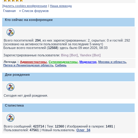
Удалить cookies конференции
|
Наша команда
Главная
» Список форумов
Кто сейчас на конференции
Всего посетителей:
294
, из них зарегистрированных: 2, скрытых: 0 и гостей: 292
(основано на активности пользователей за последние 5 минут)
Больше всего посетителей (
12568
) здесь было 09 июл 2026, 08:33
Зарегистрированные пользователи:
Bing [Bot]
,
Yandex [Bot]
Легенда ::
Администраторы
,
Супермодераторы
,
Модератор
,
Москва и область
,
Питер и Ленинградская область
,
Сибирь
Дни рождения
Сегодня нет дней рождения.
Статистика
Всего сообщений:
423714
| Тем:
12360
| Изображений в галерее:
1491
|
Пользователей:
47561
| Новый пользователь:
Олег_34