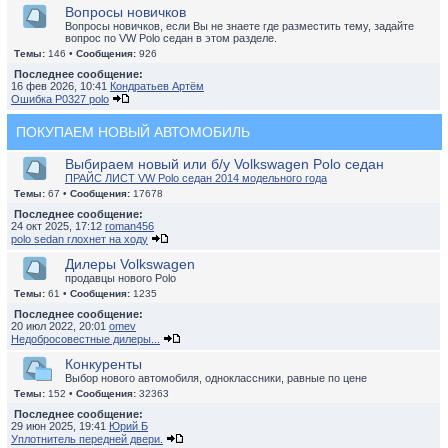
Вопросы новичков
Вопросы новичков, если Вы не знаете где разместить тему, задайте
вопрос по VW Polo седан в этом разделе.
Темы:
146 •
Сообщения:
926
Последнее сообщение:
16 фев 2026, 10:41
Кондратьев Артём
Ошибка P0327 polo
ПОКУПАЕМ НОВЫЙ АВТОМОБИЛЬ
Выбираем новый или б/у Volkswagen Polo седан
ПРАЙС ЛИСТ VW Polo седан 2014 модельного года
Темы:
67 •
Сообщения:
17678
Последнее сообщение:
24 окт 2025, 17:12
roman456
polo sedan глохнет на ходу
Дилеры Volkswagen
продавцы нового Polo
Темы:
61 •
Сообщения:
1235
Последнее сообщение:
20 июл 2022, 20:01
omev
Недобросовестные дилеры...
Конкуренты
Выбор нового автомобиля, одноклассники, равные по цене
Темы:
152 •
Сообщения:
32363
Последнее сообщение:
29 июн 2025, 19:41
Юрий Б
Уплотнитель передней двери.