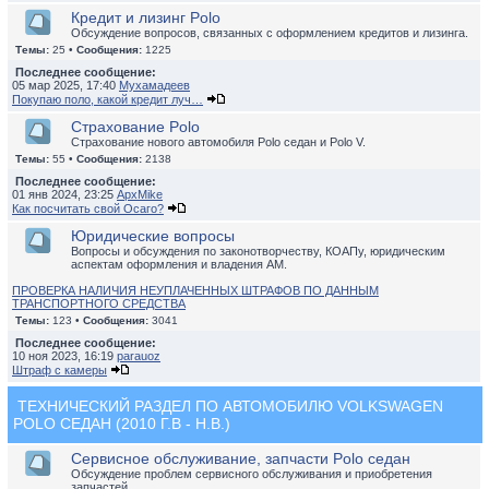
Кредит и лизинг Polo
Обсуждение вопросов, связанных с оформлением кредитов и лизинга.
Темы:
25 •
Сообщения:
1225
Последнее сообщение:
05 мар 2025, 17:40
Мухамадеев
Покупаю поло, какой кредит луч…
Страхование Polo
Страхование нового автомобиля Polo седан и Polo V.
Темы:
55 •
Сообщения:
2138
Последнее сообщение:
01 янв 2024, 23:25
ApxMike
Как посчитать свой Осаго?
Юридические вопросы
Вопросы и обсуждения по законотворчеству, КОАПу, юридическим
аспектам оформления и владения АМ.
ПРОВЕРКА НАЛИЧИЯ НЕУПЛАЧЕННЫХ ШТРАФОВ ПО ДАННЫМ
ТРАНСПОРТНОГО СРЕДСТВА
Темы:
123 •
Сообщения:
3041
Последнее сообщение:
10 ноя 2023, 16:19
parauoz
Штраф с камеры
ТЕХНИЧЕСКИЙ РАЗДЕЛ ПО АВТОМОБИЛЮ VOLKSWAGEN
POLO СЕДАН (2010 Г.В - Н.В.)
Сервисное обслуживание, запчасти Polo седан
Обсуждение проблем сервисного обслуживания и приобретения
запчастей.