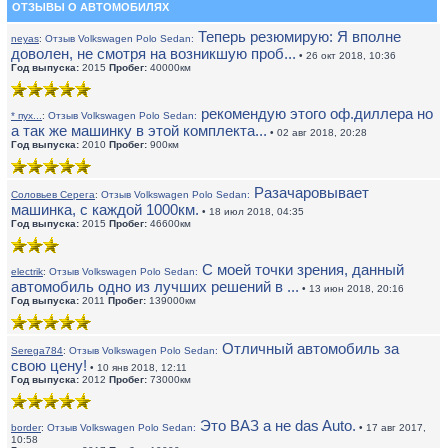
ОТЗЫВЫ О АВТОМОБИЛЯХ
Теперь резюмирую: Я вполне
neyas
:
Отзыв Volkswagen Polo Sedan:
доволен, не смотря на возникшую проб...
• 26 окт 2018, 10:36
Год выпуска:
2015
Пробег:
40000км
рекомендую этого оф.диллера но
* пух...
:
Отзыв Volkswagen Polo Sedan:
а так же машинку в этой комплекта...
• 02 авг 2018, 20:28
Год выпуска:
2010
Пробег:
900км
Разачаровывает
Соловьев Серега
:
Отзыв Volkswagen Polo Sedan:
машинка, с каждой 1000км.
• 18 июл 2018, 04:35
Год выпуска:
2015
Пробег:
46600км
С моей точки зрения, данный
electrik
:
Отзыв Volkswagen Polo Sedan:
автомобиль одно из лучших решений в ...
• 13 июн 2018, 20:16
Год выпуска:
2011
Пробег:
139000км
Отличный автомобиль за
Serega784
:
Отзыв Volkswagen Polo Sedan:
свою цену!
• 10 янв 2018, 12:11
Год выпуска:
2012
Пробег:
73000км
Это ВАЗ а не das Auto.
border
:
Отзыв Volkswagen Polo Sedan:
• 17 авг 2017,
10:58