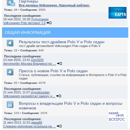
Партнеры
Все дилеры Volkswagen. Народный рейтинг.
Темы:
48 •
Сообщения:
3583
Последнее сообщение:
16 ноя 2022, 16:28
Тулунчанин
Volkswagen Polo Автомат 1.6
ОБЩАЯ ИНФОРМАЦИЯ
Результаты тест-драйвов Polo V и Polo седан
тест-драйв автомобиля Volkswagen Polo седан и Polo V
Темы:
26 •
Сообщения:
645
Последнее сообщение:
13 ноя 2020, 13:41
DenSDN
Автопробег Москва-Владивосток …
Пресса о новом Polo V и Polo седан
Статьи, публикации, ссылки на информацию в Интернете о Polo V и Polo
седан
Темы:
65 •
Сообщения:
4078
Последнее сообщение:
21 ноя 2023, 11:57
mypolosedan
Volkswagen разработал замену д…
Вопросы к владельцам Polo V и Polo седан и вопросы
новичков
Темы:
103 •
Сообщения:
1976
Последнее сообщение:
11 июл 2013, 11:53
дима88
Сломано крепление козырька на …