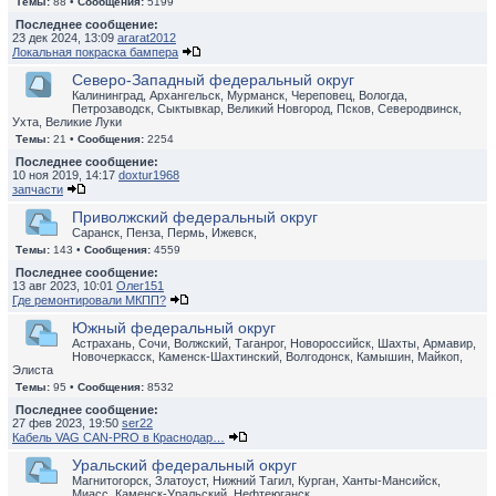
Темы:
88 •
Сообщения:
5199
Последнее сообщение:
23 дек 2024, 13:09
ararat2012
Локальная покраска бампера
Северо-Западный федеральный округ
Калининград, Архангельск, Мурманск, Череповец, Вологда,
Петрозаводск, Сыктывкар, Великий Новгород, Псков, Северодвинск,
Ухта, Великие Луки
Темы:
21 •
Сообщения:
2254
Последнее сообщение:
10 ноя 2019, 14:17
doxtur1968
запчасти
Приволжский федеральный округ
Саранск, Пенза, Пермь, Ижевск,
Темы:
143 •
Сообщения:
4559
Последнее сообщение:
13 авг 2023, 10:01
Олег151
Где ремонтировали МКПП?
Южный федеральный округ
Астрахань, Сочи, Волжский, Таганрог, Новороссийск, Шахты, Армавир,
Новочеркасск, Каменск-Шахтинский, Волгодонск, Камышин, Майкоп,
Элиста
Темы:
95 •
Сообщения:
8532
Последнее сообщение:
27 фев 2023, 19:50
ser22
Кабель VAG CAN-PRO в Краснодар…
Уральский федеральный округ
Магнитогорск, Златоуст, Нижний Тагил, Курган, Ханты-Мансийск,
Миасс, Каменск-Уральский, Нефтеюганск