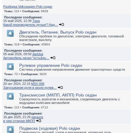
Разборка Volkswagen Polo седан
Темы:
110 •
Сообщения:
6828
Последнее сообщение:
15 май 2025, 12:39
Тина
Какой производитель лучше? Над…
Двигатель, Питание, Выпуск Polo седан
Обсуждение проблем по двигателю, электрике двигателя, топливной
магистрали, выхлопу.
Темы:
318 •
Сообщения:
45803
Последнее сообщение:
05 май 2026, 09:50
darkbai
Автомобиль начал "есть&qu…
Рулевое управление Polo седан
Система управления направлением движения транспортных средств
Темы:
73 •
Сообщения:
3620
Последнее сообщение:
20 окт 2024, 22:15
MSV 098
Закусывание руля в около нулев…
Трансмиссия (МКПП, АКПП) Polo седан
Совокупность агрегатов и механизмов, соединяющих двигатель с
ведущими колёсами автомобиля
Темы:
113 •
Сообщения:
4712
Последнее сообщение:
16 дек 2025, 21:26
parauoz
в чем отличие МКПП
Подвеска (ходовая) Polo седан
Совокупность деталей, узлов и механизмов, играющих роль