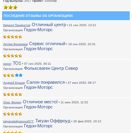
Год выпуска:
2017
Пробег:
10000км
ПОСЛЕДНИЕ ОТЗЫВЫ ОБ ОРГАНИЗЦИЯХ
Отличный центр
Кирилл Панкратов
:
• 21 сен 2020, 13:21
Гедон-Моторс
Организация:
Сервис отличный
Артём Филиппов
:
• 16 сен 2020, 10:31
Гедон-Моторс
Организация:
ТО1
sopot
:
• 07 сен 2020, 00:11
Фольксваген Центр Север
Организация:
Салон понравился
Андрей Ершов
:
• 27 июл 2020, 09:17
Гедон-Моторс
Организация:
Отличное место!
Олег Жорин
:
• 11 июн 2020, 11:52
Гедон-Моторс
Организация:
Тигуан Оффроуд
tatyanalukiyanova577
:
• 26 фев 2020, 10:12
Гедон-Моторс
Организация: