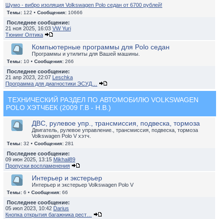
Шумо - вибро изоляция Volkswagen Polo седан от 6700 рублей!
Темы:
122 •
Сообщения:
10666
Последнее сообщение:
21 ноя 2025, 16:03
VW Yuri
Тюнинг Оптика
Компьютерные программы для Polo седан
Программы и утилиты для Вашей машины.
Темы:
10 •
Сообщения:
266
Последнее сообщение:
21 апр 2023, 22:07
Leschka
Программа для диагностики ЭСУД…
ТЕХНИЧЕСКИЙ РАЗДЕЛ ПО АВТОМОБИЛЮ VOLKSWAGEN
POLO ХЭТЧБЕК (2009 Г.В - Н.В.)
ДВС, рулевое упр., трансмиссия, подвеска, тормоза
Двигатель, рулевое управление., трансмиссия, подвеска, тормоза
Volkswagen Polo V хэтч.
Темы:
32 •
Сообщения:
281
Последнее сообщение:
09 июн 2025, 13:15
Mikhail89
Пропуски воспламенения
Интерьер и экстерьер
Интерьер и экстерьер Volkswagen Polo V
Темы:
6 •
Сообщения:
66
Последнее сообщение:
05 июл 2023, 10:42
Darius
Кнопка открытия багажника рест…