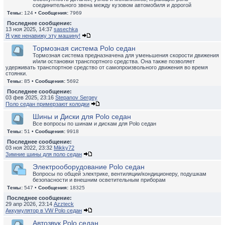
соединительного звена между кузовом автомобиля и дорогой
Темы:
124 •
Сообщения:
7969
Последнее сообщение:
13 ноя 2025, 14:37
sasechka
Я уже ненавижу эту машину!
Тормозная система Polo седан
Тормозная система предназначена для уменьшения скорости движения
и/или остановки транспортного средства. Она также позволяет
удерживать транспортное средство от самопроизвольного движения во время
стоянки.
Темы:
85 •
Сообщения:
5692
Последнее сообщение:
03 фев 2025, 23:16
Stepanov Sergey
Поло седан примерзают колодки
Шины и Диски для Polo седан
Все вопросы по шинам и дискам для Polo седан
Темы:
51 •
Сообщения:
9918
Последнее сообщение:
03 ноя 2022, 23:32
Mikky72
Зимние шины для поло седан
Электрооборудование Polo седан
Вопросы по общей электрике, вентиляции/кондиционеру, подушкам
безопасности и внешним осветительным приборам
Темы:
547 •
Сообщения:
18325
Последнее сообщение:
29 апр 2026, 23:14
Azzteck
Аккумулятор в VW Polo седан
Автозвук Polo седан