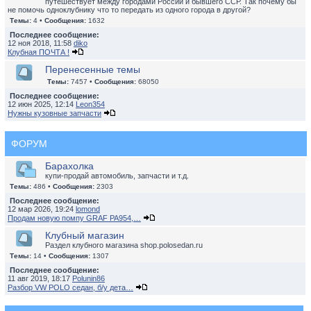
путешествует между городами России и бывшего ССР. Так почему бы
не помочь одноклубнику что то передать из одного города в другой?
Темы:
4 •
Сообщения:
1632
Последнее сообщение:
12 ноя 2018, 11:58
diko
Клубная ПОЧТА !
Перенесенные темы
Темы:
7457 •
Сообщения:
68050
Последнее сообщение:
12 июн 2025, 12:14
Leon354
Нужны кузовные запчасти
ФОРУМ
Барахолка
купи-продай автомобиль, запчасти и т.д.
Темы:
486 •
Сообщения:
2303
Последнее сообщение:
12 мар 2026, 19:24
lomond
Продам новую помпу GRAF PA954,…
Клубный магазин
Раздел клубного магазина shop.polosedan.ru
Темы:
14 •
Сообщения:
1307
Последнее сообщение:
11 авг 2019, 18:17
Polunin86
Разбор VW POLO седан, б/у дета…