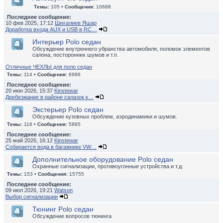
Темы:
105 •
Сообщения:
10688
Последнее сообщение:
10 фев 2025, 17:12
Шихалиев Яшар
Доработка входа AUX и USB в RC…
Интерьер Polo седан
Обсуждение внутреннего убранства автомобиля, поломок элементов
салона, посторонних шумов и т.п.
Отличные ЧЕХЛЫ для поло седан
Темы:
114 •
Сообщения:
6996
Последнее сообщение:
20 июн 2026, 15:37
Kinstewar
Дребезжание в районе салазок к…
Экстерьер Polo седан
Обсуждение кузовных проблем, аэродинамики и шумов.
Темы:
116 •
Сообщения:
5895
Последнее сообщение:
25 май 2026, 16:12
Kinstewar
Собирается вода в багажнике VW…
Дополнительное оборудование Polo седан
Охранные сигнализации, противоугонные устройства и т.д.
Темы:
153 •
Сообщения:
15755
Последнее сообщение:
09 июл 2026, 19:21
Watson
Выбор сигнализации
Тюнинг Polo седан
Обсуждение вопросов тюнинга