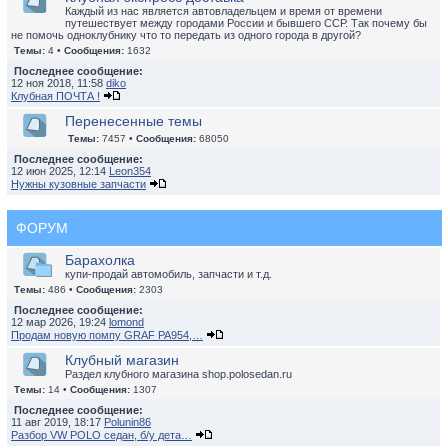
Каждый из нас является автовладельцем и время от времени
путешествует между городами России и бывшего ССР. Так почему бы
не помочь одноклубнику что то передать из одного города в другой?
Темы:
4 •
Сообщения:
1632
Последнее сообщение:
12 ноя 2018, 11:58
diko
Клубная ПОЧТА !
Перенесенные темы
Темы:
7457 •
Сообщения:
68050
Последнее сообщение:
12 июн 2025, 12:14
Leon354
Нужны кузовные запчасти
ФОРУМ
Барахолка
купи-продай автомобиль, запчасти и т.д.
Темы:
486 •
Сообщения:
2303
Последнее сообщение:
12 мар 2026, 19:24
lomond
Продам новую помпу GRAF PA954,…
Клубный магазин
Раздел клубного магазина shop.polosedan.ru
Темы:
14 •
Сообщения:
1307
Последнее сообщение:
11 авг 2019, 18:17
Polunin86
Разбор VW POLO седан, б/у дета…