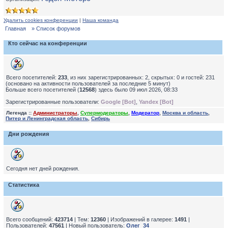
Удалить cookies конференции
|
Наша команда
Главная
» Список форумов
Кто сейчас на конференции
Всего посетителей:
233
, из них зарегистрированных: 2, скрытых: 0 и гостей: 231
(основано на активности пользователей за последние 5 минут)
Больше всего посетителей (
12568
) здесь было 09 июл 2026, 08:33
Зарегистрированные пользователи:
Google [Bot]
,
Yandex [Bot]
Легенда ::
Администраторы
,
Супермодераторы
,
Модератор
,
Москва и область
,
Питер и Ленинградская область
,
Сибирь
Дни рождения
Сегодня нет дней рождения.
Статистика
Всего сообщений:
423714
| Тем:
12360
| Изображений в галерее:
1491
|
Пользователей:
47561
| Новый пользователь:
Олег_34