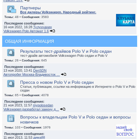
Ремонт ЭУР
Партнеры
Все дилеры Volkswagen. Народный рейтинг.
Темы:
48 •
Сообщения:
3583
Последнее сообщение:
16 ноя 2022, 16:28
Тулунчанин
Volkswagen Polo Автомат 1.6
ОБЩАЯ ИНФОРМАЦИЯ
Результаты тест-драйвов Polo V и Polo седан
тест-драйв автомобиля Volkswagen Polo седан и Polo V
Темы:
26 •
Сообщения:
645
Последнее сообщение:
13 ноя 2020, 13:41
DenSDN
Автопробег Москва-Владивосток …
Пресса о новом Polo V и Polo седан
Статьи, публикации, ссылки на информацию в Интернете о Polo V и Polo
седан
Темы:
65 •
Сообщения:
4078
Последнее сообщение:
21 ноя 2023, 11:57
mypolosedan
Volkswagen разработал замену д…
Вопросы к владельцам Polo V и Polo седан и вопросы
новичков
Темы:
103 •
Сообщения:
1976
Последнее сообщение:
11 июл 2013, 11:53
дима88