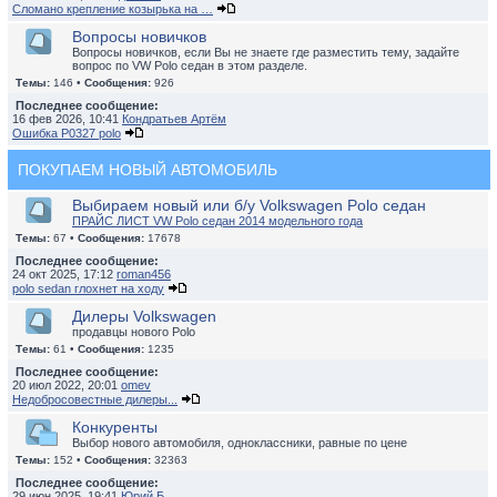
Сломано крепление козырька на …
Вопросы новичков
Вопросы новичков, если Вы не знаете где разместить тему, задайте
вопрос по VW Polo седан в этом разделе.
Темы:
146 •
Сообщения:
926
Последнее сообщение:
16 фев 2026, 10:41
Кондратьев Артём
Ошибка P0327 polo
ПОКУПАЕМ НОВЫЙ АВТОМОБИЛЬ
Выбираем новый или б/у Volkswagen Polo седан
ПРАЙС ЛИСТ VW Polo седан 2014 модельного года
Темы:
67 •
Сообщения:
17678
Последнее сообщение:
24 окт 2025, 17:12
roman456
polo sedan глохнет на ходу
Дилеры Volkswagen
продавцы нового Polo
Темы:
61 •
Сообщения:
1235
Последнее сообщение:
20 июл 2022, 20:01
omev
Недобросовестные дилеры...
Конкуренты
Выбор нового автомобиля, одноклассники, равные по цене
Темы:
152 •
Сообщения:
32363
Последнее сообщение:
29 июн 2025, 19:41
Юрий Б