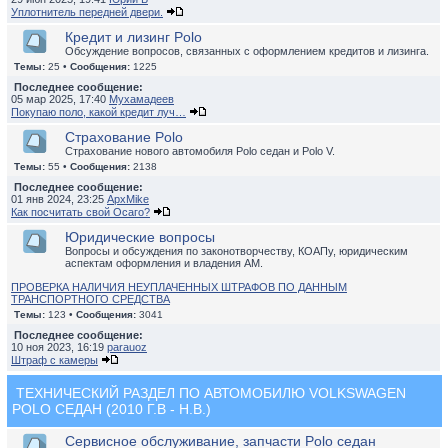
Уплотнитель передней двери.
Кредит и лизинг Polo
Обсуждение вопросов, связанных с оформлением кредитов и лизинга.
Темы:
25 •
Сообщения:
1225
Последнее сообщение:
05 мар 2025, 17:40
Мухамадеев
Покупаю поло, какой кредит луч…
Страхование Polo
Страхование нового автомобиля Polo седан и Polo V.
Темы:
55 •
Сообщения:
2138
Последнее сообщение:
01 янв 2024, 23:25
ApxMike
Как посчитать свой Осаго?
Юридические вопросы
Вопросы и обсуждения по законотворчеству, КОАПу, юридическим
аспектам оформления и владения АМ.
ПРОВЕРКА НАЛИЧИЯ НЕУПЛАЧЕННЫХ ШТРАФОВ ПО ДАННЫМ
ТРАНСПОРТНОГО СРЕДСТВА
Темы:
123 •
Сообщения:
3041
Последнее сообщение:
10 ноя 2023, 16:19
parauoz
Штраф с камеры
ТЕХНИЧЕСКИЙ РАЗДЕЛ ПО АВТОМОБИЛЮ VOLKSWAGEN
POLO СЕДАН (2010 Г.В - Н.В.)
Сервисное обслуживание, запчасти Polo седан