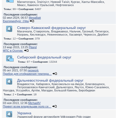
Магнитогорск, Златоуст, Нижний Тагил, Курган, Ханты-Мансийск,
Миасс, Каменск-Уральский, Нефтеюганск
Темы:
99 •
Сообщения:
6487
Последнее сообщение:
02 июл 2024, 06:57
MegaBatt
Екатеринбург -Уфа
Северо-Кавказский федеральный округ
Махачкала, Ставрополь, Владикавказ, Нальчик, Грозный, Пятигорск,
Назрань, Кисловодск, Невинномысск, Хасавюрт, Черкесск, Дербент
Темы:
12 •
Сообщения:
379
Последнее сообщение:
13 мар 2015, 13:25
Pitand
ФПС в Осетии.
Сибирский федеральный округ
Темы:
97 •
Сообщения:
13244
Последнее сообщение:
05 окт 2021, 07:50
neowork
Прибор для отображения темпера…
Дальневосточный федеральный округ
Владивосток, Хабаровск, Комсомольск-на-Амуре, Благовещенск,
Петропавловск-Камчатский, Дальнегорск, Якутск, Южно-Сахалинск,
Находка, Уссурийск, Артём, Магадан, Большой Камень, Биробиджан
Темы:
2 •
Сообщения:
18
Последнее сообщение:
03 ноя 2013, 12:36
MichaelIV
Привет всем владельцам поло се…
Украина
Украинский форум автомобиля Volkswagen Polo седан