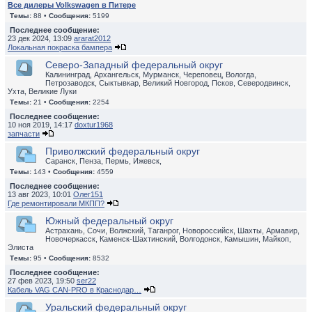
Все дилеры Volkswagen в Питере
Темы:
88 •
Сообщения:
5199
Последнее сообщение:
23 дек 2024, 13:09
ararat2012
Локальная покраска бампера
Северо-Западный федеральный округ
Калининград, Архангельск, Мурманск, Череповец, Вологда,
Петрозаводск, Сыктывкар, Великий Новгород, Псков, Северодвинск,
Ухта, Великие Луки
Темы:
21 •
Сообщения:
2254
Последнее сообщение:
10 ноя 2019, 14:17
doxtur1968
запчасти
Приволжский федеральный округ
Саранск, Пенза, Пермь, Ижевск,
Темы:
143 •
Сообщения:
4559
Последнее сообщение:
13 авг 2023, 10:01
Олег151
Где ремонтировали МКПП?
Южный федеральный округ
Астрахань, Сочи, Волжский, Таганрог, Новороссийск, Шахты, Армавир,
Новочеркасск, Каменск-Шахтинский, Волгодонск, Камышин, Майкоп,
Элиста
Темы:
95 •
Сообщения:
8532
Последнее сообщение:
27 фев 2023, 19:50
ser22
Кабель VAG CAN-PRO в Краснодар…
Уральский федеральный округ