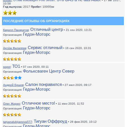
border
:
Отзыв Volkswagen Polo Sedan:
• 17 авг 2017,
10:58
Год выпуска:
2017
Пробег:
10000км
ПОСЛЕДНИЕ ОТЗЫВЫ ОБ ОРГАНИЗЦИЯХ
Отличный центр
Кирилл Панкратов
:
• 21 сен 2020, 13:21
Гедон-Моторс
Организация:
Сервис отличный
Артём Филиппов
:
• 16 сен 2020, 10:31
Гедон-Моторс
Организация:
ТО1
sopot
:
• 07 сен 2020, 00:11
Фольксваген Центр Север
Организация:
Салон понравился
Андрей Ершов
:
• 27 июл 2020, 09:17
Гедон-Моторс
Организация:
Отличное место!
Олег Жорин
:
• 11 июн 2020, 11:52
Гедон-Моторс
Организация:
Тигуан Оффроуд
tatyanalukiyanova577
:
• 26 фев 2020, 10:12
Гедон-Моторс
Организация: