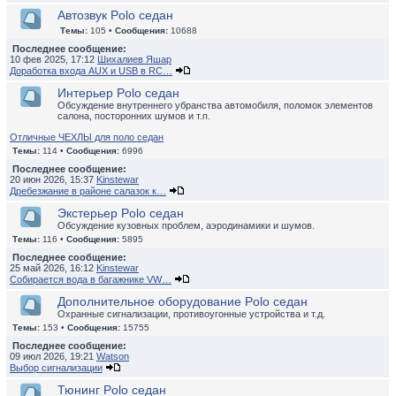
Автозвук Polo седан
Темы:
105 •
Сообщения:
10688
Последнее сообщение:
10 фев 2025, 17:12
Шихалиев Яшар
Доработка входа AUX и USB в RC…
Интерьер Polo седан
Обсуждение внутреннего убранства автомобиля, поломок элементов
салона, посторонних шумов и т.п.
Отличные ЧЕХЛЫ для поло седан
Темы:
114 •
Сообщения:
6996
Последнее сообщение:
20 июн 2026, 15:37
Kinstewar
Дребезжание в районе салазок к…
Экстерьер Polo седан
Обсуждение кузовных проблем, аэродинамики и шумов.
Темы:
116 •
Сообщения:
5895
Последнее сообщение:
25 май 2026, 16:12
Kinstewar
Собирается вода в багажнике VW…
Дополнительное оборудование Polo седан
Охранные сигнализации, противоугонные устройства и т.д.
Темы:
153 •
Сообщения:
15755
Последнее сообщение:
09 июл 2026, 19:21
Watson
Выбор сигнализации
Тюнинг Polo седан