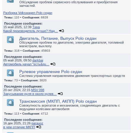
Обсуждение проблем сервисного обслуживания и приобретения
запчастей.
Разборка Volkswagen Polo седан
Темы:
110 •
Сообщения:
6828
Последнее сообщение:
15 май 2025, 12:39
Тина
Какой производитель лучше? Над…
Двигатель, Питание, Выпуск Polo седан
Обсуждение проблем по двигателю, электрике двигателя, топливной
магистрали, выхлопу.
Темы:
318 •
Сообщения:
45803
Последнее сообщение:
05 май 2026, 09:50
darkbai
Автомобиль начал "есть&qu…
Рулевое управление Polo седан
Система управления направлением движения транспортных средств
Темы:
73 •
Сообщения:
3620
Последнее сообщение:
20 окт 2024, 22:15
MSV 098
Закусывание руля в около нулев…
Трансмиссия (МКПП, АКПП) Polo седан
Совокупность агрегатов и механизмов, соединяющих двигатель с
ведущими колёсами автомобиля
Темы:
113 •
Сообщения:
4712
Последнее сообщение:
16 дек 2025, 21:26
parauoz
в чем отличие МКПП