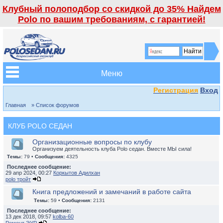
Клубный полоподбор со скидкой до 35% Найдем
Polo по вашим требованиям, с гарантией!
Меню
Регистрация
Вход
Главная
» Список форумов
КЛУБ POLO СЕДАН
Организационные вопросы по клубу
Организуем деятельность клуба Polo седан. Вместе МЫ сила!
Темы:
79 •
Сообщения:
4325
Последнее сообщение:
29 апр 2024, 00:27
Коркытов Адилхан
polo тройт
Книга предложений и замечаний в работе сайта
Темы:
59 •
Сообщения:
2131
Последнее сообщение:
13 дек 2018, 09:57
kolba-60