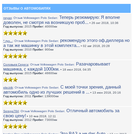
ОТЗЫВЫ О АВТОМОБИЛЯХ
Теперь резюмирую: Я вполне
neyas
:
Отзыв Volkswagen Polo Sedan:
доволен, не смотря на возникшую проб...
• 26 окт 2018, 10:36
Год выпуска:
2015
Пробег:
40000км
рекомендую этого оф.диллера но
* пух...
:
Отзыв Volkswagen Polo Sedan:
а так же машинку в этой комплекта...
• 02 авг 2018, 20:28
Год выпуска:
2010
Пробег:
900км
Разачаровывает
Соловьев Серега
:
Отзыв Volkswagen Polo Sedan:
машинка, с каждой 1000км.
• 18 июл 2018, 04:35
Год выпуска:
2015
Пробег:
46600км
С моей точки зрения, данный
electrik
:
Отзыв Volkswagen Polo Sedan:
автомобиль одно из лучших решений в ...
• 13 июн 2018, 20:16
Год выпуска:
2011
Пробег:
139000км
Отличный автомобиль за
Serega784
:
Отзыв Volkswagen Polo Sedan:
свою цену!
• 10 янв 2018, 12:11
Год выпуска:
2012
Пробег:
73000км
Это ВАЗ а не das Auto.