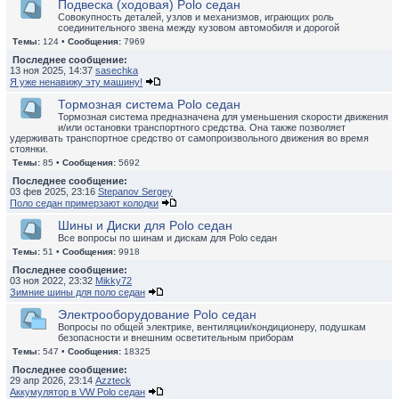
Подвеска (ходовая) Polo седан
Совокупность деталей, узлов и механизмов, играющих роль
соединительного звена между кузовом автомобиля и дорогой
Темы:
124 •
Сообщения:
7969
Последнее сообщение:
13 ноя 2025, 14:37
sasechka
Я уже ненавижу эту машину!
Тормозная система Polo седан
Тормозная система предназначена для уменьшения скорости движения
и/или остановки транспортного средства. Она также позволяет
удерживать транспортное средство от самопроизвольного движения во время
стоянки.
Темы:
85 •
Сообщения:
5692
Последнее сообщение:
03 фев 2025, 23:16
Stepanov Sergey
Поло седан примерзают колодки
Шины и Диски для Polo седан
Все вопросы по шинам и дискам для Polo седан
Темы:
51 •
Сообщения:
9918
Последнее сообщение:
03 ноя 2022, 23:32
Mikky72
Зимние шины для поло седан
Электрооборудование Polo седан
Вопросы по общей электрике, вентиляции/кондиционеру, подушкам
безопасности и внешним осветительным приборам
Темы:
547 •
Сообщения:
18325
Последнее сообщение:
29 апр 2026, 23:14
Azzteck
Аккумулятор в VW Polo седан