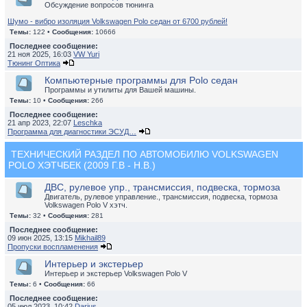
Обсуждение вопросов тюнинга
Шумо - вибро изоляция Volkswagen Polo седан от 6700 рублей!
Темы:
122 •
Сообщения:
10666
Последнее сообщение:
21 ноя 2025, 16:03
VW Yuri
Тюнинг Оптика
Компьютерные программы для Polo седан
Программы и утилиты для Вашей машины.
Темы:
10 •
Сообщения:
266
Последнее сообщение:
21 апр 2023, 22:07
Leschka
Программа для диагностики ЭСУД…
ТЕХНИЧЕСКИЙ РАЗДЕЛ ПО АВТОМОБИЛЮ VOLKSWAGEN
POLO ХЭТЧБЕК (2009 Г.В - Н.В.)
ДВС, рулевое упр., трансмиссия, подвеска, тормоза
Двигатель, рулевое управление., трансмиссия, подвеска, тормоза
Volkswagen Polo V хэтч.
Темы:
32 •
Сообщения:
281
Последнее сообщение:
09 июн 2025, 13:15
Mikhail89
Пропуски воспламенения
Интерьер и экстерьер
Интерьер и экстерьер Volkswagen Polo V
Темы:
6 •
Сообщения:
66
Последнее сообщение:
05 июл 2023, 10:42
Darius