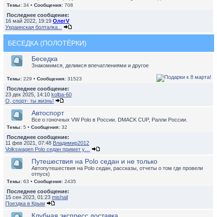
Темы:
34 •
Сообщения:
708
Последнее сообщение:
16 май 2022, 19:19
ОлегV
Украинская болталка...
БЕСЕДКА (ПОЛОТЁРКИ)
Беседка
Знакомимся, делимся впечатлениями и другое
Темы:
229 •
Сообщения:
31523
Последнее сообщение:
23 дек 2025, 14:10
kolba-60
О, спорт- ты жизнь!
Автоспорт
Все о гоночных VW Polo в России. DMACK CUP, Ралли России.
Темы:
5 •
Сообщения:
32
Последнее сообщение:
11 фев 2021, 07:48
Владимир2012
Volkswagen Polo седан примет у…
Путешествия на Polo седан и не только
Автопутешествия на Polo седан, рассказы, отчеты о том где провели
отпуск)
Темы:
63 •
Сообщения:
2435
Последнее сообщение:
15 сен 2023, 01:23
mishail
Поездка в Крым
Клубная экспресс доставка