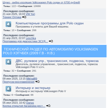
Шумо - вибро изоляция Volkswagen Polo седан от 6700 рублей!
Темы:
122 •
Сообщения:
10666
Последнее сообщение:
21 ноя 2025, 16:03
VW Yuri
Тюнинг Оптика
Компьютерные программы для Polo седан
Программы и утилиты для Вашей машины.
Темы:
10 •
Сообщения:
266
Последнее сообщение:
21 апр 2023, 22:07
Leschka
Программа для диагностики ЭСУД…
ТЕХНИЧЕСКИЙ РАЗДЕЛ ПО АВТОМОБИЛЮ VOLKSWAGEN
POLO ХЭТЧБЕК (2009 Г.В - Н.В.)
ДВС, рулевое упр., трансмиссия, подвеска, тормоза
Двигатель, рулевое управление., трансмиссия, подвеска, тормоза
Volkswagen Polo V хэтч.
Темы:
32 •
Сообщения:
281
Последнее сообщение:
09 июн 2025, 13:15
Mikhail89
Пропуски воспламенения
Интерьер и экстерьер
Интерьер и экстерьер Volkswagen Polo V
Темы:
6 •
Сообщения:
66
Последнее сообщение:
05 июл 2023, 10:42
Darius
Кнопка открытия багажника рест…