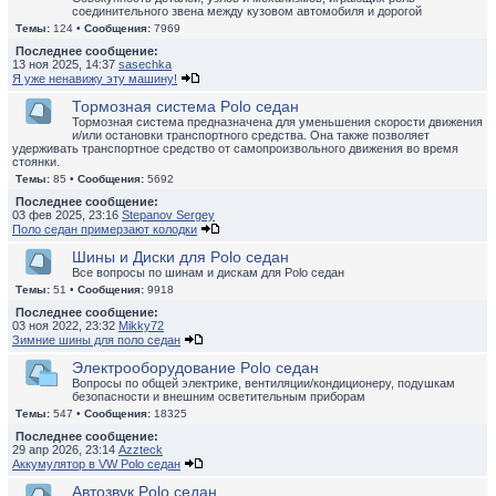
соединительного звена между кузовом автомобиля и дорогой
Темы:
124 •
Сообщения:
7969
Последнее сообщение:
13 ноя 2025, 14:37
sasechka
Я уже ненавижу эту машину!
Тормозная система Polo седан
Тормозная система предназначена для уменьшения скорости движения
и/или остановки транспортного средства. Она также позволяет
удерживать транспортное средство от самопроизвольного движения во время
стоянки.
Темы:
85 •
Сообщения:
5692
Последнее сообщение:
03 фев 2025, 23:16
Stepanov Sergey
Поло седан примерзают колодки
Шины и Диски для Polo седан
Все вопросы по шинам и дискам для Polo седан
Темы:
51 •
Сообщения:
9918
Последнее сообщение:
03 ноя 2022, 23:32
Mikky72
Зимние шины для поло седан
Электрооборудование Polo седан
Вопросы по общей электрике, вентиляции/кондиционеру, подушкам
безопасности и внешним осветительным приборам
Темы:
547 •
Сообщения:
18325
Последнее сообщение:
29 апр 2026, 23:14
Azzteck
Аккумулятор в VW Polo седан
Автозвук Polo седан