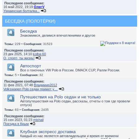
Последнее сообщение:
16 май 2022, 19:19
ОлегV
Украинская болталка...
БЕСЕДКА (ПОЛОТЁРКИ)
Беседка
Знакомимся, делимся впечатлениями и другое
Темы:
229 •
Сообщения:
31523
Последнее сообщение:
23 дек 2025, 14:10
kolba-60
О, спорт- ты жизнь!
Автоспорт
Все о гоночных VW Polo в России. DMACK CUP, Ралли России.
Темы:
5 •
Сообщения:
32
Последнее сообщение:
11 фев 2021, 07:48
Владимир2012
Volkswagen Polo седан примет у…
Путешествия на Polo седан и не только
Автопутешествия на Polo седан, рассказы, отчеты о том где провели
отпуск)
Темы:
63 •
Сообщения:
2435
Последнее сообщение:
15 сен 2023, 01:23
mishail
Поездка в Крым
Клубная экспресс доставка
Каждый из нас является автовладельцем и время от времени