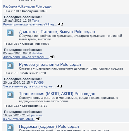
Разборка Volkswagen Polo седан
Темы:
110 •
Сообщения:
6828
Последнее сообщение:
15 май 2025, 12:39
Тина
Какой производитель лучше? Над…
Двигатель, Питание, Выпуск Polo седан
Обсуждение проблем по двигателю, электрике двигателя, топливной
магистрали, выхлопу.
Темы:
318 •
Сообщения:
45803
Последнее сообщение:
05 май 2026, 09:50
darkbai
Автомобиль начал "есть&qu…
Рулевое управление Polo седан
Система управления направлением движения транспортных средств
Темы:
73 •
Сообщения:
3620
Последнее сообщение:
20 окт 2024, 22:15
MSV 098
Закусывание руля в около нулев…
Трансмиссия (МКПП, АКПП) Polo седан
Совокупность агрегатов и механизмов, соединяющих двигатель с
ведущими колёсами автомобиля
Темы:
113 •
Сообщения:
4712
Последнее сообщение:
16 дек 2025, 21:26
parauoz
в чем отличие МКПП
Подвеска (ходовая) Polo седан
Совокупность деталей, узлов и механизмов, играющих роль