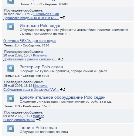
Темы:
105 •
Сообщения:
10688
Последнее сообщение:
10 фев 2025, 17:12
Шихалиев Яшар
Доработка входа AUX и USB в RC…
Интерьер Polo седан
Обсуждение внутреннего убранства автомобиля, поломок элементов
салона, посторонних шумов и т.п.
Отличные ЧЕХЛЫ для поло седан
Темы:
114 •
Сообщения:
6996
Последнее сообщение:
20 июн 2026, 15:37
Kinstewar
Дребезжание в районе салазок к…
Экстерьер Polo седан
Обсуждение кузовных проблем, аэродинамики и шумов.
Темы:
116 •
Сообщения:
5895
Последнее сообщение:
25 май 2026, 16:12
Kinstewar
Собирается вода в багажнике VW…
Дополнительное оборудование Polo седан
Охранные сигнализации, противоугонные устройства и т.д.
Темы:
153 •
Сообщения:
15755
Последнее сообщение:
09 июл 2026, 19:21
Watson
Выбор сигнализации
Тюнинг Polo седан
Обсуждение вопросов тюнинга