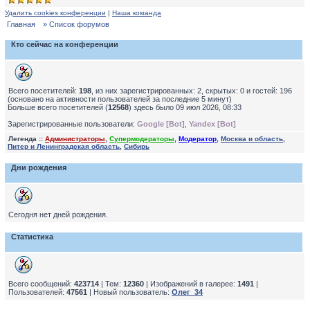
Удалить cookies конференции
|
Наша команда
Главная
» Список форумов
Кто сейчас на конференции
Всего посетителей:
198
, из них зарегистрированных: 2, скрытых: 0 и гостей: 196
(основано на активности пользователей за последние 5 минут)
Больше всего посетителей (
12568
) здесь было 09 июл 2026, 08:33
Зарегистрированные пользователи:
Google [Bot]
,
Yandex [Bot]
Легенда ::
Администраторы
,
Супермодераторы
,
Модератор
,
Москва и область
,
Питер и Ленинградская область
,
Сибирь
Дни рождения
Сегодня нет дней рождения.
Статистика
Всего сообщений:
423714
| Тем:
12360
| Изображений в галерее:
1491
|
Пользователей:
47561
| Новый пользователь:
Олег_34