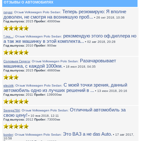
ОТЗЫВЫ О АВТОМОБИЛЯХ
Теперь резюмирую: Я вполне
neyas
:
Отзыв Volkswagen Polo Sedan:
доволен, не смотря на возникшую проб...
• 26 окт 2018, 10:36
Год выпуска:
2015
Пробег:
40000км
рекомендую этого оф.диллера но
* пух...
:
Отзыв Volkswagen Polo Sedan:
а так же машинку в этой комплекта...
• 02 авг 2018, 20:28
Год выпуска:
2010
Пробег:
900км
Разачаровывает
Соловьев Серега
:
Отзыв Volkswagen Polo Sedan:
машинка, с каждой 1000км.
• 18 июл 2018, 04:35
Год выпуска:
2015
Пробег:
46600км
С моей точки зрения, данный
electrik
:
Отзыв Volkswagen Polo Sedan:
автомобиль одно из лучших решений в ...
• 13 июн 2018, 20:16
Год выпуска:
2011
Пробег:
139000км
Отличный автомобиль за
Serega784
:
Отзыв Volkswagen Polo Sedan:
свою цену!
• 10 янв 2018, 12:11
Год выпуска:
2012
Пробег:
73000км
Это ВАЗ а не das Auto.
border
:
Отзыв Volkswagen Polo Sedan:
• 17 авг 2017,
10:58