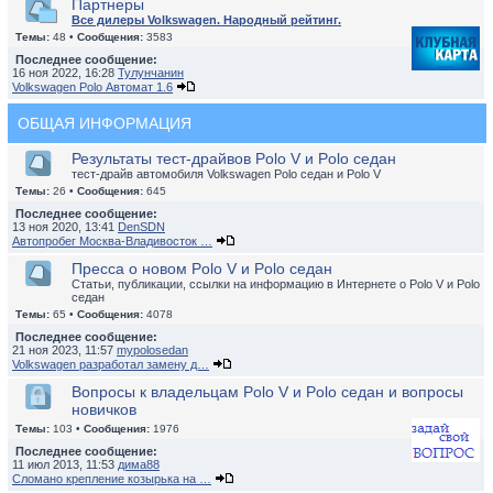
Партнеры
Все дилеры Volkswagen. Народный рейтинг.
Темы:
48 •
Сообщения:
3583
Последнее сообщение:
16 ноя 2022, 16:28
Тулунчанин
Volkswagen Polo Автомат 1.6
ОБЩАЯ ИНФОРМАЦИЯ
Результаты тест-драйвов Polo V и Polo седан
тест-драйв автомобиля Volkswagen Polo седан и Polo V
Темы:
26 •
Сообщения:
645
Последнее сообщение:
13 ноя 2020, 13:41
DenSDN
Автопробег Москва-Владивосток …
Пресса о новом Polo V и Polo седан
Статьи, публикации, ссылки на информацию в Интернете о Polo V и Polo
седан
Темы:
65 •
Сообщения:
4078
Последнее сообщение:
21 ноя 2023, 11:57
mypolosedan
Volkswagen разработал замену д…
Вопросы к владельцам Polo V и Polo седан и вопросы
новичков
Темы:
103 •
Сообщения:
1976
Последнее сообщение:
11 июл 2013, 11:53
дима88
Сломано крепление козырька на …