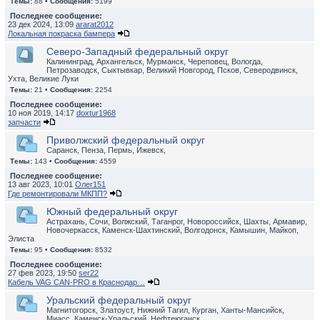
Темы:
88 •
Сообщения:
5199
Последнее сообщение:
23 дек 2024, 13:09
ararat2012
Локальная покраска бампера
Северо-Западный федеральный округ
Калининград, Архангельск, Мурманск, Череповец, Вологда,
Петрозаводск, Сыктывкар, Великий Новгород, Псков, Северодвинск,
Ухта, Великие Луки
Темы:
21 •
Сообщения:
2254
Последнее сообщение:
10 ноя 2019, 14:17
doxtur1968
запчасти
Приволжский федеральный округ
Саранск, Пенза, Пермь, Ижевск,
Темы:
143 •
Сообщения:
4559
Последнее сообщение:
13 авг 2023, 10:01
Олег151
Где ремонтировали МКПП?
Южный федеральный округ
Астрахань, Сочи, Волжский, Таганрог, Новороссийск, Шахты, Армавир,
Новочеркасск, Каменск-Шахтинский, Волгодонск, Камышин, Майкоп,
Элиста
Темы:
95 •
Сообщения:
8532
Последнее сообщение:
27 фев 2023, 19:50
ser22
Кабель VAG CAN-PRO в Краснодар…
Уральский федеральный округ
Магнитогорск, Златоуст, Нижний Тагил, Курган, Ханты-Мансийск,
Миасс, Каменск-Уральский, Нефтеюганск