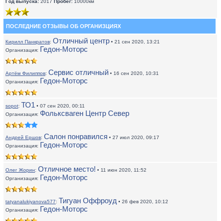
Год выпуска:
2017
Пробег:
10000км
ПОСЛЕДНИЕ ОТЗЫВЫ ОБ ОРГАНИЗЦИЯХ
Отличный центр
Кирилл Панкратов
:
• 21 сен 2020, 13:21
Гедон-Моторс
Организация:
Сервис отличный
Артём Филиппов
:
• 16 сен 2020, 10:31
Гедон-Моторс
Организация:
ТО1
sopot
:
• 07 сен 2020, 00:11
Фольксваген Центр Север
Организация:
Салон понравился
Андрей Ершов
:
• 27 июл 2020, 09:17
Гедон-Моторс
Организация:
Отличное место!
Олег Жорин
:
• 11 июн 2020, 11:52
Гедон-Моторс
Организация:
Тигуан Оффроуд
tatyanalukiyanova577
:
• 26 фев 2020, 10:12
Гедон-Моторс
Организация: