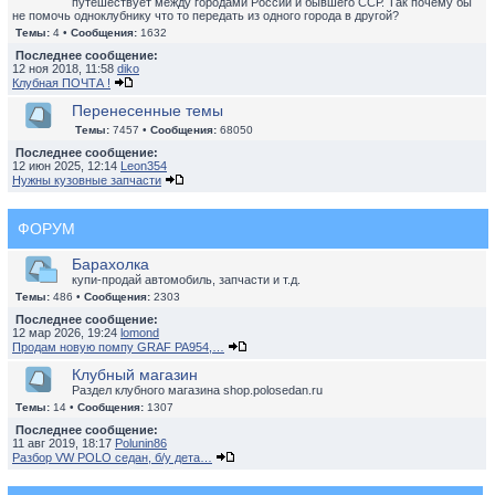
путешествует между городами России и бывшего ССР. Так почему бы
не помочь одноклубнику что то передать из одного города в другой?
Темы:
4 •
Сообщения:
1632
Последнее сообщение:
12 ноя 2018, 11:58
diko
Клубная ПОЧТА !
Перенесенные темы
Темы:
7457 •
Сообщения:
68050
Последнее сообщение:
12 июн 2025, 12:14
Leon354
Нужны кузовные запчасти
ФОРУМ
Барахолка
купи-продай автомобиль, запчасти и т.д.
Темы:
486 •
Сообщения:
2303
Последнее сообщение:
12 мар 2026, 19:24
lomond
Продам новую помпу GRAF PA954,…
Клубный магазин
Раздел клубного магазина shop.polosedan.ru
Темы:
14 •
Сообщения:
1307
Последнее сообщение:
11 авг 2019, 18:17
Polunin86
Разбор VW POLO седан, б/у дета…