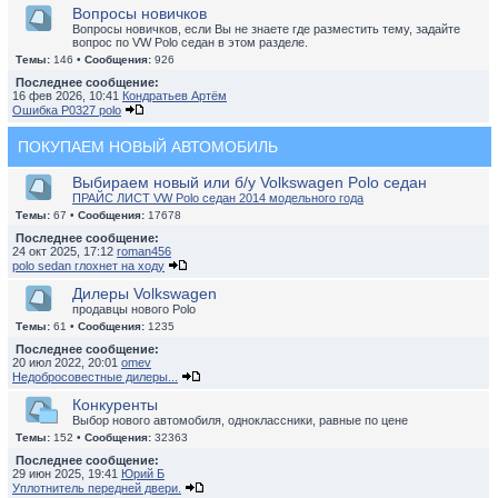
Вопросы новичков
Вопросы новичков, если Вы не знаете где разместить тему, задайте
вопрос по VW Polo седан в этом разделе.
Темы:
146 •
Сообщения:
926
Последнее сообщение:
16 фев 2026, 10:41
Кондратьев Артём
Ошибка P0327 polo
ПОКУПАЕМ НОВЫЙ АВТОМОБИЛЬ
Выбираем новый или б/у Volkswagen Polo седан
ПРАЙС ЛИСТ VW Polo седан 2014 модельного года
Темы:
67 •
Сообщения:
17678
Последнее сообщение:
24 окт 2025, 17:12
roman456
polo sedan глохнет на ходу
Дилеры Volkswagen
продавцы нового Polo
Темы:
61 •
Сообщения:
1235
Последнее сообщение:
20 июл 2022, 20:01
omev
Недобросовестные дилеры...
Конкуренты
Выбор нового автомобиля, одноклассники, равные по цене
Темы:
152 •
Сообщения:
32363
Последнее сообщение:
29 июн 2025, 19:41
Юрий Б
Уплотнитель передней двери.