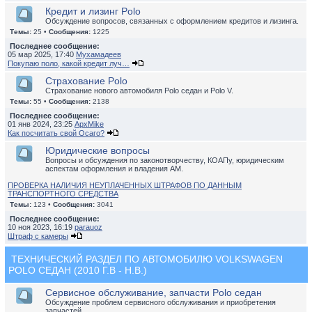
Кредит и лизинг Polo
Обсуждение вопросов, связанных с оформлением кредитов и лизинга.
Темы:
25 •
Сообщения:
1225
Последнее сообщение:
05 мар 2025, 17:40
Мухамадеев
Покупаю поло, какой кредит луч…
Страхование Polo
Страхование нового автомобиля Polo седан и Polo V.
Темы:
55 •
Сообщения:
2138
Последнее сообщение:
01 янв 2024, 23:25
ApxMike
Как посчитать свой Осаго?
Юридические вопросы
Вопросы и обсуждения по законотворчеству, КОАПу, юридическим
аспектам оформления и владения АМ.
ПРОВЕРКА НАЛИЧИЯ НЕУПЛАЧЕННЫХ ШТРАФОВ ПО ДАННЫМ
ТРАНСПОРТНОГО СРЕДСТВА
Темы:
123 •
Сообщения:
3041
Последнее сообщение:
10 ноя 2023, 16:19
parauoz
Штраф с камеры
ТЕХНИЧЕСКИЙ РАЗДЕЛ ПО АВТОМОБИЛЮ VOLKSWAGEN
POLO СЕДАН (2010 Г.В - Н.В.)
Сервисное обслуживание, запчасти Polo седан
Обсуждение проблем сервисного обслуживания и приобретения
запчастей.