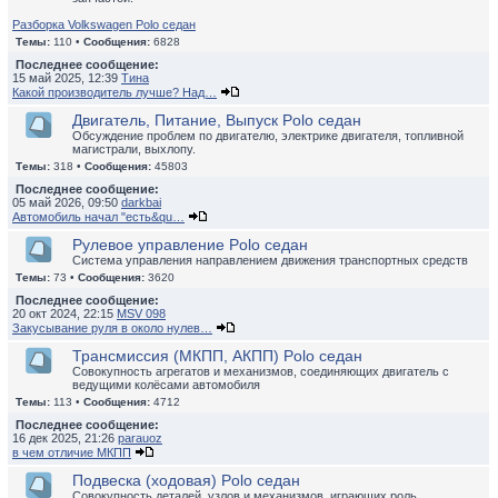
Разборка Volkswagen Polo седан
Темы:
110 •
Сообщения:
6828
Последнее сообщение:
15 май 2025, 12:39
Тина
Какой производитель лучше? Над…
Двигатель, Питание, Выпуск Polo седан
Обсуждение проблем по двигателю, электрике двигателя, топливной
магистрали, выхлопу.
Темы:
318 •
Сообщения:
45803
Последнее сообщение:
05 май 2026, 09:50
darkbai
Автомобиль начал "есть&qu…
Рулевое управление Polo седан
Система управления направлением движения транспортных средств
Темы:
73 •
Сообщения:
3620
Последнее сообщение:
20 окт 2024, 22:15
MSV 098
Закусывание руля в около нулев…
Трансмиссия (МКПП, АКПП) Polo седан
Совокупность агрегатов и механизмов, соединяющих двигатель с
ведущими колёсами автомобиля
Темы:
113 •
Сообщения:
4712
Последнее сообщение:
16 дек 2025, 21:26
parauoz
в чем отличие МКПП
Подвеска (ходовая) Polo седан
Совокупность деталей, узлов и механизмов, играющих роль