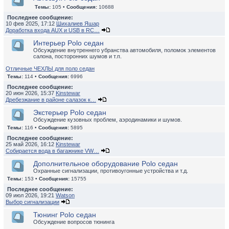
Темы:
105 •
Сообщения:
10688
Последнее сообщение:
10 фев 2025, 17:12
Шихалиев Яшар
Доработка входа AUX и USB в RC…
Интерьер Polo седан
Обсуждение внутреннего убранства автомобиля, поломок элементов
салона, посторонних шумов и т.п.
Отличные ЧЕХЛЫ для поло седан
Темы:
114 •
Сообщения:
6996
Последнее сообщение:
20 июн 2026, 15:37
Kinstewar
Дребезжание в районе салазок к…
Экстерьер Polo седан
Обсуждение кузовных проблем, аэродинамики и шумов.
Темы:
116 •
Сообщения:
5895
Последнее сообщение:
25 май 2026, 16:12
Kinstewar
Собирается вода в багажнике VW…
Дополнительное оборудование Polo седан
Охранные сигнализации, противоугонные устройства и т.д.
Темы:
153 •
Сообщения:
15755
Последнее сообщение:
09 июл 2026, 19:21
Watson
Выбор сигнализации
Тюнинг Polo седан
Обсуждение вопросов тюнинга