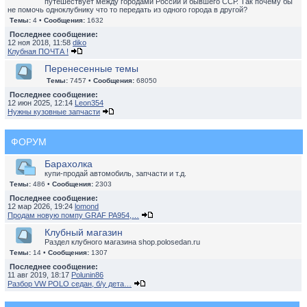
путешествует между городами России и бывшего ССР. Так почему бы
не помочь одноклубнику что то передать из одного города в другой?
Темы:
4 •
Сообщения:
1632
Последнее сообщение:
12 ноя 2018, 11:58
diko
Клубная ПОЧТА !
Перенесенные темы
Темы:
7457 •
Сообщения:
68050
Последнее сообщение:
12 июн 2025, 12:14
Leon354
Нужны кузовные запчасти
ФОРУМ
Барахолка
купи-продай автомобиль, запчасти и т.д.
Темы:
486 •
Сообщения:
2303
Последнее сообщение:
12 мар 2026, 19:24
lomond
Продам новую помпу GRAF PA954,…
Клубный магазин
Раздел клубного магазина shop.polosedan.ru
Темы:
14 •
Сообщения:
1307
Последнее сообщение:
11 авг 2019, 18:17
Polunin86
Разбор VW POLO седан, б/у дета…