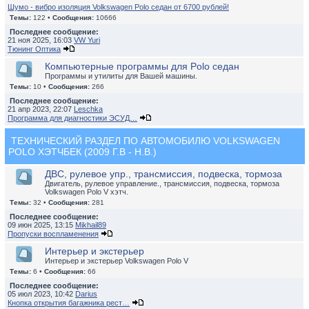
Шумо - вибро изоляция Volkswagen Polo седан от 6700 рублей!
Темы:
122 •
Сообщения:
10666
Последнее сообщение:
21 ноя 2025, 16:03
VW Yuri
Тюнинг Оптика
Компьютерные программы для Polo седан
Программы и утилиты для Вашей машины.
Темы:
10 •
Сообщения:
266
Последнее сообщение:
21 апр 2023, 22:07
Leschka
Программа для диагностики ЭСУД…
ТЕХНИЧЕСКИЙ РАЗДЕЛ ПО АВТОМОБИЛЮ VOLKSWAGEN
POLO ХЭТЧБЕК (2009 Г.В - Н.В.)
ДВС, рулевое упр., трансмиссия, подвеска, тормоза
Двигатель, рулевое управление., трансмиссия, подвеска, тормоза
Volkswagen Polo V хэтч.
Темы:
32 •
Сообщения:
281
Последнее сообщение:
09 июн 2025, 13:15
Mikhail89
Пропуски воспламенения
Интерьер и экстерьер
Интерьер и экстерьер Volkswagen Polo V
Темы:
6 •
Сообщения:
66
Последнее сообщение:
05 июл 2023, 10:42
Darius
Кнопка открытия багажника рест…