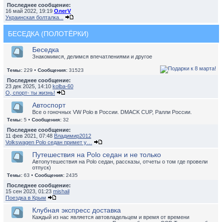
Последнее сообщение:
16 май 2022, 19:19
ОлегV
Украинская болталка...
БЕСЕДКА (ПОЛОТЁРКИ)
Беседка
Знакомимся, делимся впечатлениями и другое
Темы:
229 •
Сообщения:
31523
Последнее сообщение:
23 дек 2025, 14:10
kolba-60
О, спорт- ты жизнь!
Автоспорт
Все о гоночных VW Polo в России. DMACK CUP, Ралли России.
Темы:
5 •
Сообщения:
32
Последнее сообщение:
11 фев 2021, 07:48
Владимир2012
Volkswagen Polo седан примет у…
Путешествия на Polo седан и не только
Автопутешествия на Polo седан, рассказы, отчеты о том где провели
отпуск)
Темы:
63 •
Сообщения:
2435
Последнее сообщение:
15 сен 2023, 01:23
mishail
Поездка в Крым
Клубная экспресс доставка
Каждый из нас является автовладельцем и время от времени