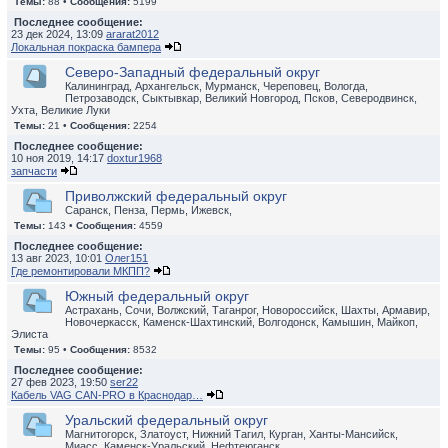
Темы:
88 •
Сообщения:
5199
Последнее сообщение:
23 дек 2024, 13:09
ararat2012
Локальная покраска бампера
Северо-Западный федеральный округ
Калининград, Архангельск, Мурманск, Череповец, Вологда,
Петрозаводск, Сыктывкар, Великий Новгород, Псков, Северодвинск,
Ухта, Великие Луки
Темы:
21 •
Сообщения:
2254
Последнее сообщение:
10 ноя 2019, 14:17
doxtur1968
запчасти
Приволжский федеральный округ
Саранск, Пенза, Пермь, Ижевск,
Темы:
143 •
Сообщения:
4559
Последнее сообщение:
13 авг 2023, 10:01
Олег151
Где ремонтировали МКПП?
Южный федеральный округ
Астрахань, Сочи, Волжский, Таганрог, Новороссийск, Шахты, Армавир,
Новочеркасск, Каменск-Шахтинский, Волгодонск, Камышин, Майкоп,
Элиста
Темы:
95 •
Сообщения:
8532
Последнее сообщение:
27 фев 2023, 19:50
ser22
Кабель VAG CAN-PRO в Краснодар…
Уральский федеральный округ
Магнитогорск, Златоуст, Нижний Тагил, Курган, Ханты-Мансийск,
Миасс, Каменск-Уральский, Нефтеюганск