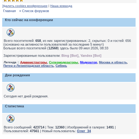
Удалить cookies конференции
|
Наша команда
Главная
» Список форумов
Кто сейчас на конференции
Всего посетителей:
658
, из них зарегистрированных: 2, скрытых: 0 и гостей: 656
(основано на активности пользователей за последние 5 минут)
Больше всего посетителей (
12568
) здесь было 09 июл 2026, 08:33
Зарегистрированные пользователи:
Bing [Bot]
,
Yandex [Bot]
Легенда ::
Администраторы
,
Супермодераторы
,
Модератор
,
Москва и область
,
Питер и Ленинградская область
,
Сибирь
Дни рождения
Сегодня нет дней рождения.
Статистика
Всего сообщений:
423714
| Тем:
12360
| Изображений в галерее:
1491
|
Пользователей:
47561
| Новый пользователь:
Олег_34