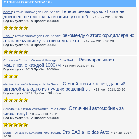
ОТЗЫВЫ О АВТОМОБИЛЯХ
Теперь резюмирую: Я вполне
neyas
:
Отзыв Volkswagen Polo Sedan:
доволен, не смотря на возникшую проб...
• 26 окт 2018, 10:36
Год выпуска:
2015
Пробег:
40000км
рекомендую этого оф.диллера но
* пух...
:
Отзыв Volkswagen Polo Sedan:
а так же машинку в этой комплекта...
• 02 авг 2018, 20:28
Год выпуска:
2010
Пробег:
900км
Разачаровывает
Соловьев Серега
:
Отзыв Volkswagen Polo Sedan:
машинка, с каждой 1000км.
• 18 июл 2018, 04:35
Год выпуска:
2015
Пробег:
46600км
С моей точки зрения, данный
electrik
:
Отзыв Volkswagen Polo Sedan:
автомобиль одно из лучших решений в ...
• 13 июн 2018, 20:16
Год выпуска:
2011
Пробег:
139000км
Отличный автомобиль за
Serega784
:
Отзыв Volkswagen Polo Sedan:
свою цену!
• 10 янв 2018, 12:11
Год выпуска:
2012
Пробег:
73000км
Это ВАЗ а не das Auto.
border
:
Отзыв Volkswagen Polo Sedan:
• 17 авг 2017,
10:58