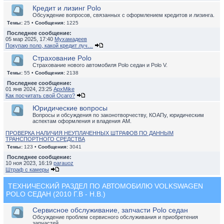
Кредит и лизинг Polo
Обсуждение вопросов, связанных с оформлением кредитов и лизинга.
Темы:
25 •
Сообщения:
1225
Последнее сообщение:
05 мар 2025, 17:40
Мухамадеев
Покупаю поло, какой кредит луч…
Страхование Polo
Страхование нового автомобиля Polo седан и Polo V.
Темы:
55 •
Сообщения:
2138
Последнее сообщение:
01 янв 2024, 23:25
ApxMike
Как посчитать свой Осаго?
Юридические вопросы
Вопросы и обсуждения по законотворчеству, КОАПу, юридическим
аспектам оформления и владения АМ.
ПРОВЕРКА НАЛИЧИЯ НЕУПЛАЧЕННЫХ ШТРАФОВ ПО ДАННЫМ
ТРАНСПОРТНОГО СРЕДСТВА
Темы:
123 •
Сообщения:
3041
Последнее сообщение:
10 ноя 2023, 16:19
parauoz
Штраф с камеры
ТЕХНИЧЕСКИЙ РАЗДЕЛ ПО АВТОМОБИЛЮ VOLKSWAGEN
POLO СЕДАН (2010 Г.В - Н.В.)
Сервисное обслуживание, запчасти Polo седан
Обсуждение проблем сервисного обслуживания и приобретения
запчастей.