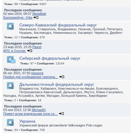
Темы:
99 •
Сообщения:
6487
Последнее сообщение:
02 июл 2024, 06:57
MegaBatt
Екатеринбург -Уфа
Северо-Кавказский федеральный округ
Махачкала, Ставрополь, Владикавказ, Нальчик, Грозный, Пятигорск,
Назрань, Кисловодск, Невинномысск, Хасавюрт, Черкесск, Дербент
Темы:
12 •
Сообщения:
379
Последнее сообщение:
13 мар 2015, 13:25
Pitand
ФПС в Осетии.
Сибирский федеральный округ
Темы:
97 •
Сообщения:
13244
Последнее сообщение:
05 окт 2021, 07:50
neowork
Прибор для отображения темпера…
Дальневосточный федеральный округ
Владивосток, Хабаровск, Комсомольск-на-Амуре, Благовещенск,
Петропавловск-Камчатский, Дальнегорск, Якутск, Южно-Сахалинск,
Находка, Уссурийск, Артём, Магадан, Большой Камень, Биробиджан
Темы:
2 •
Сообщения:
18
Последнее сообщение:
03 ноя 2013, 12:36
MichaelIV
Привет всем владельцам поло се…
Украина
Украинский форум автомобиля Volkswagen Polo седан
Темы:
34 •
Сообщения:
708