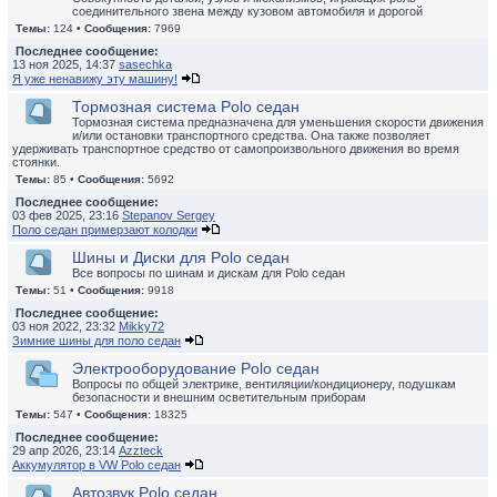
соединительного звена между кузовом автомобиля и дорогой
Темы:
124 •
Сообщения:
7969
Последнее сообщение:
13 ноя 2025, 14:37
sasechka
Я уже ненавижу эту машину!
Тормозная система Polo седан
Тормозная система предназначена для уменьшения скорости движения
и/или остановки транспортного средства. Она также позволяет
удерживать транспортное средство от самопроизвольного движения во время
стоянки.
Темы:
85 •
Сообщения:
5692
Последнее сообщение:
03 фев 2025, 23:16
Stepanov Sergey
Поло седан примерзают колодки
Шины и Диски для Polo седан
Все вопросы по шинам и дискам для Polo седан
Темы:
51 •
Сообщения:
9918
Последнее сообщение:
03 ноя 2022, 23:32
Mikky72
Зимние шины для поло седан
Электрооборудование Polo седан
Вопросы по общей электрике, вентиляции/кондиционеру, подушкам
безопасности и внешним осветительным приборам
Темы:
547 •
Сообщения:
18325
Последнее сообщение:
29 апр 2026, 23:14
Azzteck
Аккумулятор в VW Polo седан
Автозвук Polo седан