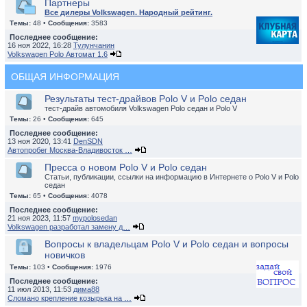
Партнеры
Все дилеры Volkswagen. Народный рейтинг.
Темы:
48 •
Сообщения:
3583
Последнее сообщение:
16 ноя 2022, 16:28
Тулунчанин
Volkswagen Polo Автомат 1.6
ОБЩАЯ ИНФОРМАЦИЯ
Результаты тест-драйвов Polo V и Polo седан
тест-драйв автомобиля Volkswagen Polo седан и Polo V
Темы:
26 •
Сообщения:
645
Последнее сообщение:
13 ноя 2020, 13:41
DenSDN
Автопробег Москва-Владивосток …
Пресса о новом Polo V и Polo седан
Статьи, публикации, ссылки на информацию в Интернете о Polo V и Polo
седан
Темы:
65 •
Сообщения:
4078
Последнее сообщение:
21 ноя 2023, 11:57
mypolosedan
Volkswagen разработал замену д…
Вопросы к владельцам Polo V и Polo седан и вопросы
новичков
Темы:
103 •
Сообщения:
1976
Последнее сообщение:
11 июл 2013, 11:53
дима88
Сломано крепление козырька на …