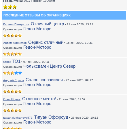
Год выпуска:
2017
Пробег:
10000км
ПОСЛЕДНИЕ ОТЗЫВЫ ОБ ОРГАНИЗЦИЯХ
Отличный центр
Кирилл Панкратов
:
• 21 сен 2020, 13:21
Гедон-Моторс
Организация:
Сервис отличный
Артём Филиппов
:
• 16 сен 2020, 10:31
Гедон-Моторс
Организация:
ТО1
sopot
:
• 07 сен 2020, 00:11
Фольксваген Центр Север
Организация:
Салон понравился
Андрей Ершов
:
• 27 июл 2020, 09:17
Гедон-Моторс
Организация:
Отличное место!
Олег Жорин
:
• 11 июн 2020, 11:52
Гедон-Моторс
Организация:
Тигуан Оффроуд
tatyanalukiyanova577
:
• 26 фев 2020, 10:12
Гедон-Моторс
Организация: