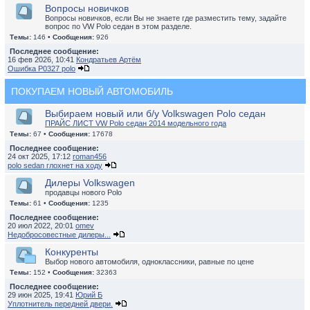
Вопросы новичков
Вопросы новичков, если Вы не знаете где разместить тему, задайте
вопрос по VW Polo седан в этом разделе.
Темы:
146 •
Сообщения:
926
Последнее сообщение:
16 фев 2026, 10:41
Кондратьев Артём
Ошибка P0327 polo
ПОКУПАЕМ НОВЫЙ АВТОМОБИЛЬ
Выбираем новый или б/у Volkswagen Polo седан
ПРАЙС ЛИСТ VW Polo седан 2014 модельного года
Темы:
67 •
Сообщения:
17678
Последнее сообщение:
24 окт 2025, 17:12
roman456
polo sedan глохнет на ходу
Дилеры Volkswagen
продавцы нового Polo
Темы:
61 •
Сообщения:
1235
Последнее сообщение:
20 июл 2022, 20:01
omev
Недобросовестные дилеры...
Конкуренты
Выбор нового автомобиля, одноклассники, равные по цене
Темы:
152 •
Сообщения:
32363
Последнее сообщение:
29 июн 2025, 19:41
Юрий Б
Уплотнитель передней двери.