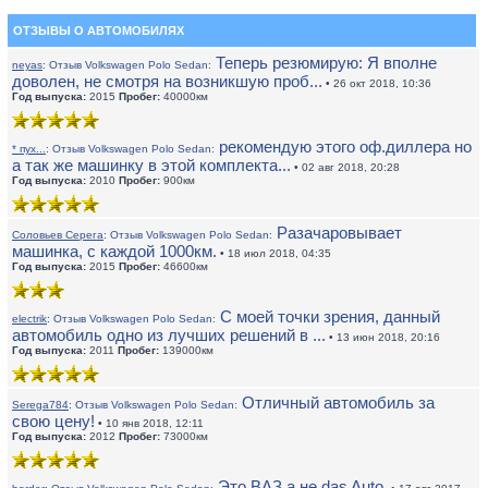
ОТЗЫВЫ О АВТОМОБИЛЯХ
Теперь резюмирую: Я вполне
neyas
:
Отзыв Volkswagen Polo Sedan:
доволен, не смотря на возникшую проб...
• 26 окт 2018, 10:36
Год выпуска:
2015
Пробег:
40000км
рекомендую этого оф.диллера но
* пух...
:
Отзыв Volkswagen Polo Sedan:
а так же машинку в этой комплекта...
• 02 авг 2018, 20:28
Год выпуска:
2010
Пробег:
900км
Разачаровывает
Соловьев Серега
:
Отзыв Volkswagen Polo Sedan:
машинка, с каждой 1000км.
• 18 июл 2018, 04:35
Год выпуска:
2015
Пробег:
46600км
С моей точки зрения, данный
electrik
:
Отзыв Volkswagen Polo Sedan:
автомобиль одно из лучших решений в ...
• 13 июн 2018, 20:16
Год выпуска:
2011
Пробег:
139000км
Отличный автомобиль за
Serega784
:
Отзыв Volkswagen Polo Sedan:
свою цену!
• 10 янв 2018, 12:11
Год выпуска:
2012
Пробег:
73000км
Это ВАЗ а не das Auto.