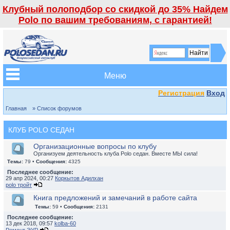
Клубный полоподбор со скидкой до 35% Найдем
Polo по вашим требованиям, с гарантией!
Меню
Регистрация
Вход
Главная
» Список форумов
КЛУБ POLO СЕДАН
Организационные вопросы по клубу
Организуем деятельность клуба Polo седан. Вместе МЫ сила!
Темы:
79 •
Сообщения:
4325
Последнее сообщение:
29 апр 2024, 00:27
Коркытов Адилхан
polo тройт
Книга предложений и замечаний в работе сайта
Темы:
59 •
Сообщения:
2131
Последнее сообщение:
13 дек 2018, 09:57
kolba-60