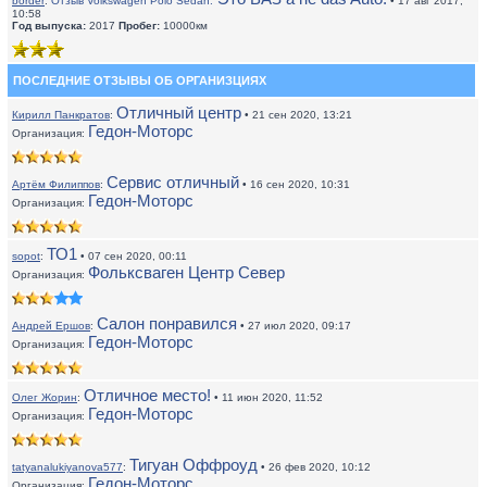
border
:
Отзыв Volkswagen Polo Sedan:
• 17 авг 2017,
10:58
Год выпуска:
2017
Пробег:
10000км
ПОСЛЕДНИЕ ОТЗЫВЫ ОБ ОРГАНИЗЦИЯХ
Отличный центр
Кирилл Панкратов
:
• 21 сен 2020, 13:21
Гедон-Моторс
Организация:
Сервис отличный
Артём Филиппов
:
• 16 сен 2020, 10:31
Гедон-Моторс
Организация:
ТО1
sopot
:
• 07 сен 2020, 00:11
Фольксваген Центр Север
Организация:
Салон понравился
Андрей Ершов
:
• 27 июл 2020, 09:17
Гедон-Моторс
Организация:
Отличное место!
Олег Жорин
:
• 11 июн 2020, 11:52
Гедон-Моторс
Организация:
Тигуан Оффроуд
tatyanalukiyanova577
:
• 26 фев 2020, 10:12
Гедон-Моторс
Организация: