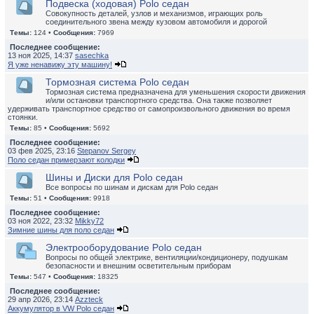
Подвеска (ходовая) Polo седан
Совокупность деталей, узлов и механизмов, играющих роль
соединительного звена между кузовом автомобиля и дорогой
Темы:
124 •
Сообщения:
7969
Последнее сообщение:
13 ноя 2025, 14:37
sasechka
Я уже ненавижу эту машину!
Тормозная система Polo седан
Тормозная система предназначена для уменьшения скорости движения
и/или остановки транспортного средства. Она также позволяет
удерживать транспортное средство от самопроизвольного движения во время
стоянки.
Темы:
85 •
Сообщения:
5692
Последнее сообщение:
03 фев 2025, 23:16
Stepanov Sergey
Поло седан примерзают колодки
Шины и Диски для Polo седан
Все вопросы по шинам и дискам для Polo седан
Темы:
51 •
Сообщения:
9918
Последнее сообщение:
03 ноя 2022, 23:32
Mikky72
Зимние шины для поло седан
Электрооборудование Polo седан
Вопросы по общей электрике, вентиляции/кондиционеру, подушкам
безопасности и внешним осветительным приборам
Темы:
547 •
Сообщения:
18325
Последнее сообщение:
29 апр 2026, 23:14
Azzteck
Аккумулятор в VW Polo седан