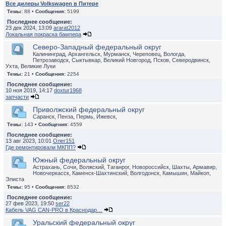
Все дилеры Volkswagen в Питере
Темы:
88 •
Сообщения:
5199
Последнее сообщение:
23 дек 2024, 13:09
ararat2012
Локальная покраска бампера
Северо-Западный федеральный округ
Калининград, Архангельск, Мурманск, Череповец, Вологда,
Петрозаводск, Сыктывкар, Великий Новгород, Псков, Северодвинск,
Ухта, Великие Луки
Темы:
21 •
Сообщения:
2254
Последнее сообщение:
10 ноя 2019, 14:17
doxtur1968
запчасти
Приволжский федеральный округ
Саранск, Пенза, Пермь, Ижевск,
Темы:
143 •
Сообщения:
4559
Последнее сообщение:
13 авг 2023, 10:01
Олег151
Где ремонтировали МКПП?
Южный федеральный округ
Астрахань, Сочи, Волжский, Таганрог, Новороссийск, Шахты, Армавир,
Новочеркасск, Каменск-Шахтинский, Волгодонск, Камышин, Майкоп,
Элиста
Темы:
95 •
Сообщения:
8532
Последнее сообщение:
27 фев 2023, 19:50
ser22
Кабель VAG CAN-PRO в Краснодар…
Уральский федеральный округ