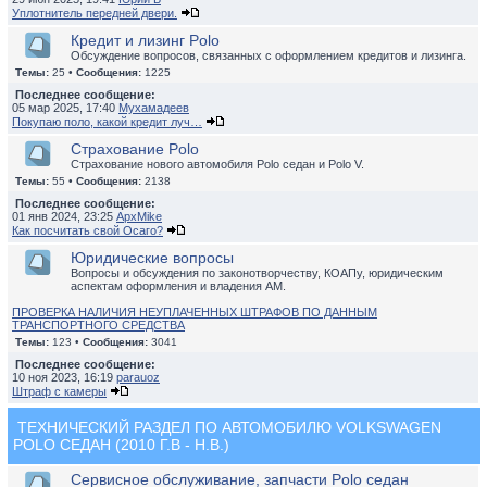
Уплотнитель передней двери.
Кредит и лизинг Polo
Обсуждение вопросов, связанных с оформлением кредитов и лизинга.
Темы:
25 •
Сообщения:
1225
Последнее сообщение:
05 мар 2025, 17:40
Мухамадеев
Покупаю поло, какой кредит луч…
Страхование Polo
Страхование нового автомобиля Polo седан и Polo V.
Темы:
55 •
Сообщения:
2138
Последнее сообщение:
01 янв 2024, 23:25
ApxMike
Как посчитать свой Осаго?
Юридические вопросы
Вопросы и обсуждения по законотворчеству, КОАПу, юридическим
аспектам оформления и владения АМ.
ПРОВЕРКА НАЛИЧИЯ НЕУПЛАЧЕННЫХ ШТРАФОВ ПО ДАННЫМ
ТРАНСПОРТНОГО СРЕДСТВА
Темы:
123 •
Сообщения:
3041
Последнее сообщение:
10 ноя 2023, 16:19
parauoz
Штраф с камеры
ТЕХНИЧЕСКИЙ РАЗДЕЛ ПО АВТОМОБИЛЮ VOLKSWAGEN
POLO СЕДАН (2010 Г.В - Н.В.)
Сервисное обслуживание, запчасти Polo седан