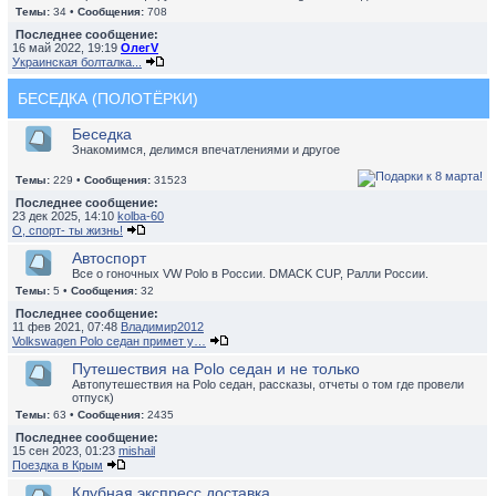
Темы:
34 •
Сообщения:
708
Последнее сообщение:
16 май 2022, 19:19
ОлегV
Украинская болталка...
БЕСЕДКА (ПОЛОТЁРКИ)
Беседка
Знакомимся, делимся впечатлениями и другое
Темы:
229 •
Сообщения:
31523
Последнее сообщение:
23 дек 2025, 14:10
kolba-60
О, спорт- ты жизнь!
Автоспорт
Все о гоночных VW Polo в России. DMACK CUP, Ралли России.
Темы:
5 •
Сообщения:
32
Последнее сообщение:
11 фев 2021, 07:48
Владимир2012
Volkswagen Polo седан примет у…
Путешествия на Polo седан и не только
Автопутешествия на Polo седан, рассказы, отчеты о том где провели
отпуск)
Темы:
63 •
Сообщения:
2435
Последнее сообщение:
15 сен 2023, 01:23
mishail
Поездка в Крым
Клубная экспресс доставка