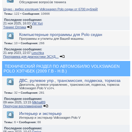
Обсуждение вопросов тюнинга
Шумо - вибро изоляция Volkswagen Polo седан от 6700 рублей!
Темы:
122 •
Сообщения:
10666
Последнее сообщение:
21 ноя 2025, 16:03
VW Yuri
Тюнинг Оптика
Компьютерные программы для Polo седан
Программы и утилиты для Вашей машины.
Темы:
10 •
Сообщения:
266
Последнее сообщение:
21 апр 2023, 22:07
Leschka
Программа для диагностики ЭСУД…
ТЕХНИЧЕСКИЙ РАЗДЕЛ ПО АВТОМОБИЛЮ VOLKSWAGEN
POLO ХЭТЧБЕК (2009 Г.В - Н.В.)
ДВС, рулевое упр., трансмиссия, подвеска, тормоза
Двигатель, рулевое управление., трансмиссия, подвеска, тормоза
Volkswagen Polo V хэтч.
Темы:
32 •
Сообщения:
281
Последнее сообщение:
09 июн 2025, 13:15
Mikhail89
Пропуски воспламенения
Интерьер и экстерьер
Интерьер и экстерьер Volkswagen Polo V
Темы:
6 •
Сообщения:
66
Последнее сообщение:
05 июл 2023, 10:42
Darius