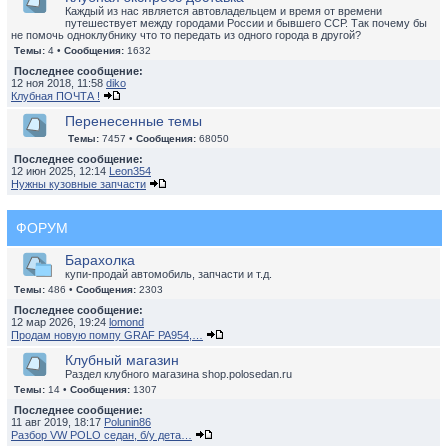
Каждый из нас является автовладельцем и время от времени
путешествует между городами России и бывшего ССР. Так почему бы
не помочь одноклубнику что то передать из одного города в другой?
Темы:
4 •
Сообщения:
1632
Последнее сообщение:
12 ноя 2018, 11:58
diko
Клубная ПОЧТА !
Перенесенные темы
Темы:
7457 •
Сообщения:
68050
Последнее сообщение:
12 июн 2025, 12:14
Leon354
Нужны кузовные запчасти
ФОРУМ
Барахолка
купи-продай автомобиль, запчасти и т.д.
Темы:
486 •
Сообщения:
2303
Последнее сообщение:
12 мар 2026, 19:24
lomond
Продам новую помпу GRAF PA954,…
Клубный магазин
Раздел клубного магазина shop.polosedan.ru
Темы:
14 •
Сообщения:
1307
Последнее сообщение:
11 авг 2019, 18:17
Polunin86
Разбор VW POLO седан, б/у дета…