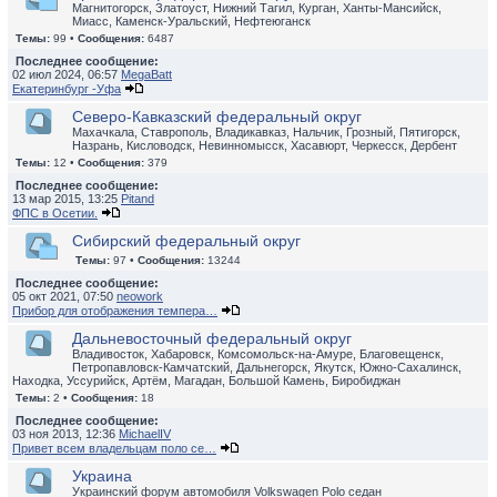
Магнитогорск, Златоуст, Нижний Тагил, Курган, Ханты-Мансийск,
Миасс, Каменск-Уральский, Нефтеюганск
Темы:
99 •
Сообщения:
6487
Последнее сообщение:
02 июл 2024, 06:57
MegaBatt
Екатеринбург -Уфа
Северо-Кавказский федеральный округ
Махачкала, Ставрополь, Владикавказ, Нальчик, Грозный, Пятигорск,
Назрань, Кисловодск, Невинномысск, Хасавюрт, Черкесск, Дербент
Темы:
12 •
Сообщения:
379
Последнее сообщение:
13 мар 2015, 13:25
Pitand
ФПС в Осетии.
Сибирский федеральный округ
Темы:
97 •
Сообщения:
13244
Последнее сообщение:
05 окт 2021, 07:50
neowork
Прибор для отображения темпера…
Дальневосточный федеральный округ
Владивосток, Хабаровск, Комсомольск-на-Амуре, Благовещенск,
Петропавловск-Камчатский, Дальнегорск, Якутск, Южно-Сахалинск,
Находка, Уссурийск, Артём, Магадан, Большой Камень, Биробиджан
Темы:
2 •
Сообщения:
18
Последнее сообщение:
03 ноя 2013, 12:36
MichaelIV
Привет всем владельцам поло се…
Украина
Украинский форум автомобиля Volkswagen Polo седан