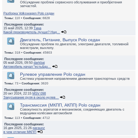
Обсуждение проблем сервисного обслуживания и приобретения
запчастей.
Разборка Volkswagen Polo седан
Темы:
110 •
Сообщения:
6828
Последнее сообщение:
15 май 2025, 12:39
Тина
Какой производитель лучше? Над…
Двигатель, Питание, Выпуск Polo седан
Обсуждение проблем по двигателю, электрике двигателя, топливной
магистрали, выхлопу.
Темы:
318 •
Сообщения:
45803
Последнее сообщение:
05 май 2026, 09:50
darkbai
Автомобиль начал "есть&qu…
Рулевое управление Polo седан
Система управления направлением движения транспортных средств
Темы:
73 •
Сообщения:
3620
Последнее сообщение:
20 окт 2024, 22:15
MSV 098
Закусывание руля в около нулев…
Трансмиссия (МКПП, АКПП) Polo седан
Совокупность агрегатов и механизмов, соединяющих двигатель с
ведущими колёсами автомобиля
Темы:
113 •
Сообщения:
4712
Последнее сообщение:
16 дек 2025, 21:26
parauoz
в чем отличие МКПП