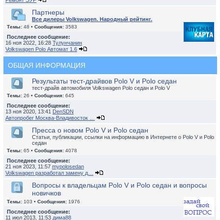
Ремонт ЭУР
Партнеры
Все дилеры Volkswagen. Народный рейтинг.
Темы:
48 •
Сообщения:
3583
Последнее сообщение:
16 ноя 2022, 16:28
Тулунчанин
Volkswagen Polo Автомат 1.6
ОБЩАЯ ИНФОРМАЦИЯ
Результаты тест-драйвов Polo V и Polo седан
тест-драйв автомобиля Volkswagen Polo седан и Polo V
Темы:
26 •
Сообщения:
645
Последнее сообщение:
13 ноя 2020, 13:41
DenSDN
Автопробег Москва-Владивосток …
Пресса о новом Polo V и Polo седан
Статьи, публикации, ссылки на информацию в Интернете о Polo V и Polo
седан
Темы:
65 •
Сообщения:
4078
Последнее сообщение:
21 ноя 2023, 11:57
mypolosedan
Volkswagen разработал замену д…
Вопросы к владельцам Polo V и Polo седан и вопросы
новичков
Темы:
103 •
Сообщения:
1976
Последнее сообщение:
11 июл 2013, 11:53
дима88