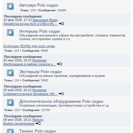
Автозвук Polo седан
Темы:
105 •
Сообщения:
10688
Последнее сообщение:
10 фев 2025, 17:12
Шихалиев Яшар
Доработка входа AUX и USB в RC…
Интерьер Polo седан
Обсуждение внутреннего убранства автомобиля, поломок элементов
салона, посторонних шумов и т.п.
Отличные ЧЕХЛЫ для поло седан
Темы:
114 •
Сообщения:
6996
Последнее сообщение:
20 июн 2026, 15:37
Kinstewar
Дребезжание в районе салазок к…
Экстерьер Polo седан
Обсуждение кузовных проблем, аэродинамики и шумов.
Темы:
116 •
Сообщения:
5895
Последнее сообщение:
25 май 2026, 16:12
Kinstewar
Собирается вода в багажнике VW…
Дополнительное оборудование Polo седан
Охранные сигнализации, противоугонные устройства и т.д.
Темы:
153 •
Сообщения:
15755
Последнее сообщение:
09 июл 2026, 19:21
Watson
Выбор сигнализации
Тюнинг Polo седан