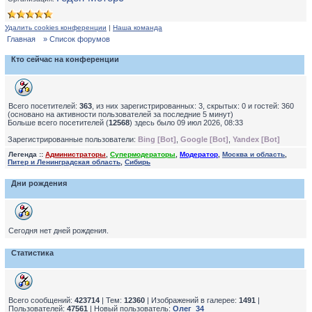
Удалить cookies конференции
|
Наша команда
Главная
» Список форумов
Кто сейчас на конференции
Всего посетителей:
363
, из них зарегистрированных: 3, скрытых: 0 и гостей: 360
(основано на активности пользователей за последние 5 минут)
Больше всего посетителей (
12568
) здесь было 09 июл 2026, 08:33
Зарегистрированные пользователи:
Bing [Bot]
,
Google [Bot]
,
Yandex [Bot]
Легенда ::
Администраторы
,
Супермодераторы
,
Модератор
,
Москва и область
,
Питер и Ленинградская область
,
Сибирь
Дни рождения
Сегодня нет дней рождения.
Статистика
Всего сообщений:
423714
| Тем:
12360
| Изображений в галерее:
1491
|
Пользователей:
47561
| Новый пользователь:
Олег_34