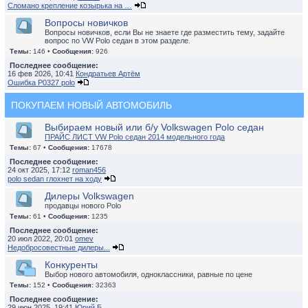
Сломано крепление козырька на …
Вопросы новичков
Вопросы новичков, если Вы не знаете где разместить тему, задайте
вопрос по VW Polo седан в этом разделе.
Темы:
146 •
Сообщения:
926
Последнее сообщение:
16 фев 2026, 10:41
Кондратьев Артём
Ошибка P0327 polo
ПОКУПАЕМ НОВЫЙ АВТОМОБИЛЬ
Выбираем новый или б/у Volkswagen Polo седан
ПРАЙС ЛИСТ VW Polo седан 2014 модельного года
Темы:
67 •
Сообщения:
17678
Последнее сообщение:
24 окт 2025, 17:12
roman456
polo sedan глохнет на ходу
Дилеры Volkswagen
продавцы нового Polo
Темы:
61 •
Сообщения:
1235
Последнее сообщение:
20 июл 2022, 20:01
omev
Недобросовестные дилеры...
Конкуренты
Выбор нового автомобиля, одноклассники, равные по цене
Темы:
152 •
Сообщения:
32363
Последнее сообщение:
29 июн 2025, 19:41
Юрий Б