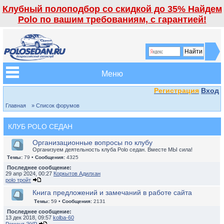
Клубный полоподбор со скидкой до 35% Найдем
Polo по вашим требованиям, с гарантией!
Меню
Регистрация
Вход
Главная
» Список форумов
КЛУБ POLO СЕДАН
Организационные вопросы по клубу
Организуем деятельность клуба Polo седан. Вместе МЫ сила!
Темы:
79 •
Сообщения:
4325
Последнее сообщение:
29 апр 2024, 00:27
Коркытов Адилхан
polo тройт
Книга предложений и замечаний в работе сайта
Темы:
59 •
Сообщения:
2131
Последнее сообщение:
13 дек 2018, 09:57
kolba-60