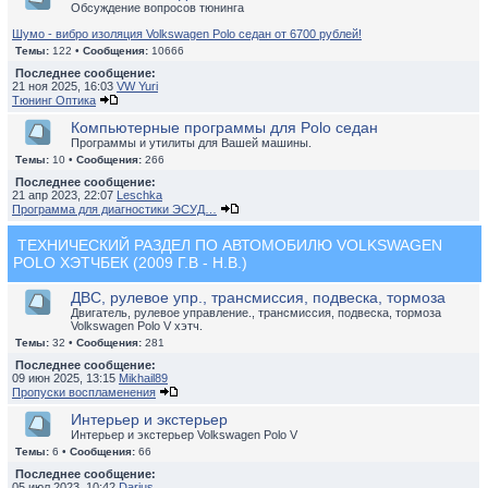
Обсуждение вопросов тюнинга
Шумо - вибро изоляция Volkswagen Polo седан от 6700 рублей!
Темы:
122 •
Сообщения:
10666
Последнее сообщение:
21 ноя 2025, 16:03
VW Yuri
Тюнинг Оптика
Компьютерные программы для Polo седан
Программы и утилиты для Вашей машины.
Темы:
10 •
Сообщения:
266
Последнее сообщение:
21 апр 2023, 22:07
Leschka
Программа для диагностики ЭСУД…
ТЕХНИЧЕСКИЙ РАЗДЕЛ ПО АВТОМОБИЛЮ VOLKSWAGEN
POLO ХЭТЧБЕК (2009 Г.В - Н.В.)
ДВС, рулевое упр., трансмиссия, подвеска, тормоза
Двигатель, рулевое управление., трансмиссия, подвеска, тормоза
Volkswagen Polo V хэтч.
Темы:
32 •
Сообщения:
281
Последнее сообщение:
09 июн 2025, 13:15
Mikhail89
Пропуски воспламенения
Интерьер и экстерьер
Интерьер и экстерьер Volkswagen Polo V
Темы:
6 •
Сообщения:
66
Последнее сообщение:
05 июл 2023, 10:42
Darius