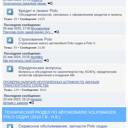
Уплотнитель передней двери.
Кредит и лизинг Polo
Обсуждение вопросов, связанных с оформлением кредитов и лизинга.
Темы:
25 •
Сообщения:
1225
Последнее сообщение:
05 мар 2025, 17:40
Мухамадеев
Покупаю поло, какой кредит луч…
Страхование Polo
Страхование нового автомобиля Polo седан и Polo V.
Темы:
55 •
Сообщения:
2138
Последнее сообщение:
01 янв 2024, 23:25
ApxMike
Как посчитать свой Осаго?
Юридические вопросы
Вопросы и обсуждения по законотворчеству, КОАПу, юридическим
аспектам оформления и владения АМ.
ПРОВЕРКА НАЛИЧИЯ НЕУПЛАЧЕННЫХ ШТРАФОВ ПО ДАННЫМ
ТРАНСПОРТНОГО СРЕДСТВА
Темы:
123 •
Сообщения:
3041
Последнее сообщение:
10 ноя 2023, 16:19
parauoz
Штраф с камеры
ТЕХНИЧЕСКИЙ РАЗДЕЛ ПО АВТОМОБИЛЮ VOLKSWAGEN
POLO СЕДАН (2010 Г.В - Н.В.)
Сервисное обслуживание, запчасти Polo седан