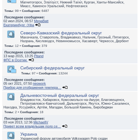
Магнитогорск, Златоуст, Нижний Тагил, Курган, Ханты-Мансийск,
Миасс, Каменск-Уральский, Нефтеюганск
Темы:
99 •
Сообщения:
6487
Последнее сообщение:
02 июл 2024, 06:57
MegaBatt
Екатеринбург -Уфа
Северо-Кавказский федеральный округ
Махачкала, Ставрополь, Владикавказ, Нальчик, Грозный, Пятигорск,
Назрань, Кисловодск, Невинномысск, Хасавюрт, Черкесск, Дербент
Темы:
12 •
Сообщения:
379
Последнее сообщение:
13 мар 2015, 13:25
Pitand
ФПС в Осетии.
Сибирский федеральный округ
Темы:
97 •
Сообщения:
13244
Последнее сообщение:
05 окт 2021, 07:50
neowork
Прибор для отображения темпера…
Дальневосточный федеральный округ
Владивосток, Хабаровск, Комсомольск-на-Амуре, Благовещенск,
Петропавловск-Камчатский, Дальнегорск, Якутск, Южно-Сахалинск,
Находка, Уссурийск, Артём, Магадан, Большой Камень, Биробиджан
Темы:
2 •
Сообщения:
18
Последнее сообщение:
03 ноя 2013, 12:36
MichaelIV
Привет всем владельцам поло се…
Украина
Украинский форум автомобиля Volkswagen Polo седан