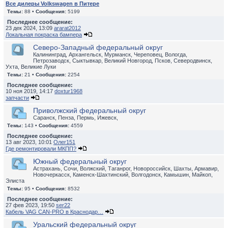
Все дилеры Volkswagen в Питере
Темы:
88 •
Сообщения:
5199
Последнее сообщение:
23 дек 2024, 13:09
ararat2012
Локальная покраска бампера
Северо-Западный федеральный округ
Калининград, Архангельск, Мурманск, Череповец, Вологда,
Петрозаводск, Сыктывкар, Великий Новгород, Псков, Северодвинск,
Ухта, Великие Луки
Темы:
21 •
Сообщения:
2254
Последнее сообщение:
10 ноя 2019, 14:17
doxtur1968
запчасти
Приволжский федеральный округ
Саранск, Пенза, Пермь, Ижевск,
Темы:
143 •
Сообщения:
4559
Последнее сообщение:
13 авг 2023, 10:01
Олег151
Где ремонтировали МКПП?
Южный федеральный округ
Астрахань, Сочи, Волжский, Таганрог, Новороссийск, Шахты, Армавир,
Новочеркасск, Каменск-Шахтинский, Волгодонск, Камышин, Майкоп,
Элиста
Темы:
95 •
Сообщения:
8532
Последнее сообщение:
27 фев 2023, 19:50
ser22
Кабель VAG CAN-PRO в Краснодар…
Уральский федеральный округ