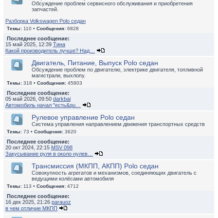
Обсуждение проблем сервисного обслуживания и приобретения
запчастей.
Разборка Volkswagen Polo седан
Темы:
110 •
Сообщения:
6828
Последнее сообщение:
15 май 2025, 12:39
Тина
Какой производитель лучше? Над…
Двигатель, Питание, Выпуск Polo седан
Обсуждение проблем по двигателю, электрике двигателя, топливной
магистрали, выхлопу.
Темы:
318 •
Сообщения:
45803
Последнее сообщение:
05 май 2026, 09:50
darkbai
Автомобиль начал "есть&qu…
Рулевое управление Polo седан
Система управления направлением движения транспортных средств
Темы:
73 •
Сообщения:
3620
Последнее сообщение:
20 окт 2024, 22:15
MSV 098
Закусывание руля в около нулев…
Трансмиссия (МКПП, АКПП) Polo седан
Совокупность агрегатов и механизмов, соединяющих двигатель с
ведущими колёсами автомобиля
Темы:
113 •
Сообщения:
4712
Последнее сообщение:
16 дек 2025, 21:26
parauoz
в чем отличие МКПП