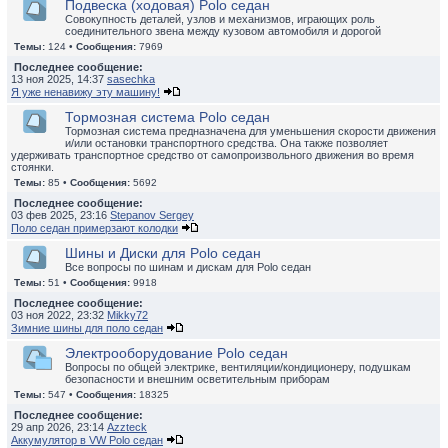
Подвеска (ходовая) Polo седан
Совокупность деталей, узлов и механизмов, играющих роль
соединительного звена между кузовом автомобиля и дорогой
Темы:
124 •
Сообщения:
7969
Последнее сообщение:
13 ноя 2025, 14:37
sasechka
Я уже ненавижу эту машину!
Тормозная система Polo седан
Тормозная система предназначена для уменьшения скорости движения
и/или остановки транспортного средства. Она также позволяет
удерживать транспортное средство от самопроизвольного движения во время
стоянки.
Темы:
85 •
Сообщения:
5692
Последнее сообщение:
03 фев 2025, 23:16
Stepanov Sergey
Поло седан примерзают колодки
Шины и Диски для Polo седан
Все вопросы по шинам и дискам для Polo седан
Темы:
51 •
Сообщения:
9918
Последнее сообщение:
03 ноя 2022, 23:32
Mikky72
Зимние шины для поло седан
Электрооборудование Polo седан
Вопросы по общей электрике, вентиляции/кондиционеру, подушкам
безопасности и внешним осветительным приборам
Темы:
547 •
Сообщения:
18325
Последнее сообщение:
29 апр 2026, 23:14
Azzteck
Аккумулятор в VW Polo седан