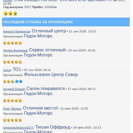
border
:
Отзыв Volkswagen Polo Sedan:
• 17 авг 2017,
10:58
Год выпуска:
2017
Пробег:
10000км
ПОСЛЕДНИЕ ОТЗЫВЫ ОБ ОРГАНИЗЦИЯХ
Отличный центр
Кирилл Панкратов
:
• 21 сен 2020, 13:21
Гедон-Моторс
Организация:
Сервис отличный
Артём Филиппов
:
• 16 сен 2020, 10:31
Гедон-Моторс
Организация:
ТО1
sopot
:
• 07 сен 2020, 00:11
Фольксваген Центр Север
Организация:
Салон понравился
Андрей Ершов
:
• 27 июл 2020, 09:17
Гедон-Моторс
Организация:
Отличное место!
Олег Жорин
:
• 11 июн 2020, 11:52
Гедон-Моторс
Организация:
Тигуан Оффроуд
tatyanalukiyanova577
:
• 26 фев 2020, 10:12
Гедон-Моторс
Организация: