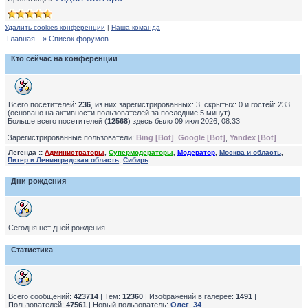
Удалить cookies конференции
|
Наша команда
Главная
» Список форумов
Кто сейчас на конференции
Всего посетителей:
236
, из них зарегистрированных: 3, скрытых: 0 и гостей: 233
(основано на активности пользователей за последние 5 минут)
Больше всего посетителей (
12568
) здесь было 09 июл 2026, 08:33
Зарегистрированные пользователи:
Bing [Bot]
,
Google [Bot]
,
Yandex [Bot]
Легенда ::
Администраторы
,
Супермодераторы
,
Модератор
,
Москва и область
,
Питер и Ленинградская область
,
Сибирь
Дни рождения
Сегодня нет дней рождения.
Статистика
Всего сообщений:
423714
| Тем:
12360
| Изображений в галерее:
1491
|
Пользователей:
47561
| Новый пользователь:
Олег_34