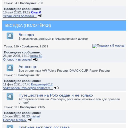
Темы:
34 •
Сообщения:
708
Последнее сообщение:
16 май 2022, 19:19
ОлегV
Украинская болталка...
БЕСЕДКА (ПОЛОТЁРКИ)
Беседка
Знакомимся, делимся впечатлениями и другое
Темы:
229 •
Сообщения:
31523
Последнее сообщение:
23 дек 2025, 14:10
kolba-60
О, спорт- ты жизнь!
Автоспорт
Все о гоночных VW Polo в России. DMACK CUP, Ралли России.
Темы:
5 •
Сообщения:
32
Последнее сообщение:
11 фев 2021, 07:48
Владимир2012
Volkswagen Polo седан примет у…
Путешествия на Polo седан и не только
Автопутешествия на Polo седан, рассказы, отчеты о том где провели
отпуск)
Темы:
63 •
Сообщения:
2435
Последнее сообщение:
15 сен 2023, 01:23
mishail
Поездка в Крым
Клубная экспресс доставка