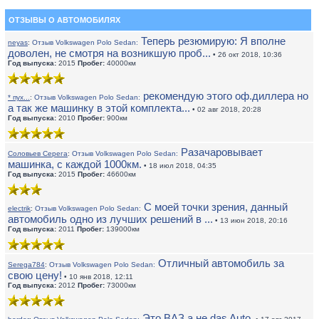
ОТЗЫВЫ О АВТОМОБИЛЯХ
Теперь резюмирую: Я вполне
neyas
:
Отзыв Volkswagen Polo Sedan:
доволен, не смотря на возникшую проб...
• 26 окт 2018, 10:36
Год выпуска:
2015
Пробег:
40000км
рекомендую этого оф.диллера но
* пух...
:
Отзыв Volkswagen Polo Sedan:
а так же машинку в этой комплекта...
• 02 авг 2018, 20:28
Год выпуска:
2010
Пробег:
900км
Разачаровывает
Соловьев Серега
:
Отзыв Volkswagen Polo Sedan:
машинка, с каждой 1000км.
• 18 июл 2018, 04:35
Год выпуска:
2015
Пробег:
46600км
С моей точки зрения, данный
electrik
:
Отзыв Volkswagen Polo Sedan:
автомобиль одно из лучших решений в ...
• 13 июн 2018, 20:16
Год выпуска:
2011
Пробег:
139000км
Отличный автомобиль за
Serega784
:
Отзыв Volkswagen Polo Sedan:
свою цену!
• 10 янв 2018, 12:11
Год выпуска:
2012
Пробег:
73000км
Это ВАЗ а не das Auto.