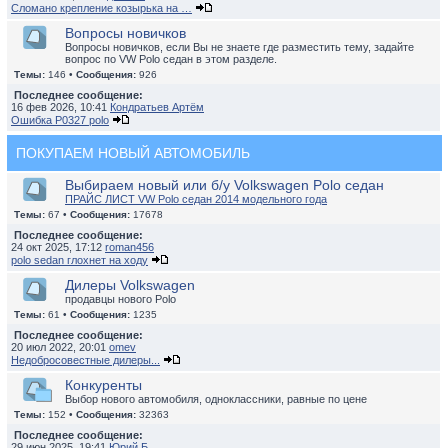
Сломано крепление козырька на …
Вопросы новичков
Вопросы новичков, если Вы не знаете где разместить тему, задайте
вопрос по VW Polo седан в этом разделе.
Темы:
146 •
Сообщения:
926
Последнее сообщение:
16 фев 2026, 10:41
Кондратьев Артём
Ошибка P0327 polo
ПОКУПАЕМ НОВЫЙ АВТОМОБИЛЬ
Выбираем новый или б/у Volkswagen Polo седан
ПРАЙС ЛИСТ VW Polo седан 2014 модельного года
Темы:
67 •
Сообщения:
17678
Последнее сообщение:
24 окт 2025, 17:12
roman456
polo sedan глохнет на ходу
Дилеры Volkswagen
продавцы нового Polo
Темы:
61 •
Сообщения:
1235
Последнее сообщение:
20 июл 2022, 20:01
omev
Недобросовестные дилеры...
Конкуренты
Выбор нового автомобиля, одноклассники, равные по цене
Темы:
152 •
Сообщения:
32363
Последнее сообщение:
29 июн 2025, 19:41
Юрий Б