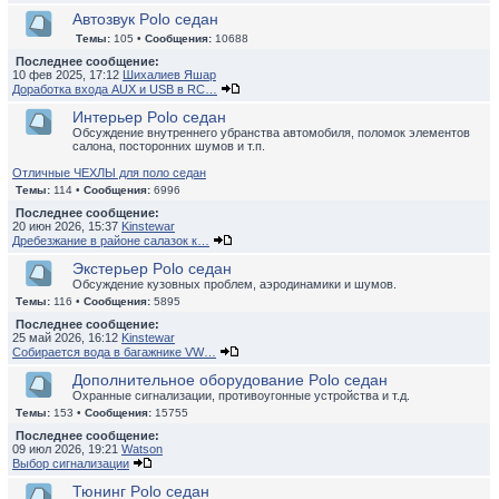
Автозвук Polo седан
Темы:
105 •
Сообщения:
10688
Последнее сообщение:
10 фев 2025, 17:12
Шихалиев Яшар
Доработка входа AUX и USB в RC…
Интерьер Polo седан
Обсуждение внутреннего убранства автомобиля, поломок элементов
салона, посторонних шумов и т.п.
Отличные ЧЕХЛЫ для поло седан
Темы:
114 •
Сообщения:
6996
Последнее сообщение:
20 июн 2026, 15:37
Kinstewar
Дребезжание в районе салазок к…
Экстерьер Polo седан
Обсуждение кузовных проблем, аэродинамики и шумов.
Темы:
116 •
Сообщения:
5895
Последнее сообщение:
25 май 2026, 16:12
Kinstewar
Собирается вода в багажнике VW…
Дополнительное оборудование Polo седан
Охранные сигнализации, противоугонные устройства и т.д.
Темы:
153 •
Сообщения:
15755
Последнее сообщение:
09 июл 2026, 19:21
Watson
Выбор сигнализации
Тюнинг Polo седан