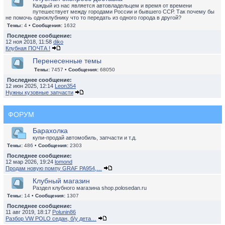
Каждый из нас является автовладельцем и время от времени
путешествует между городами России и бывшего ССР. Так почему бы
не помочь одноклубнику что то передать из одного города в другой?
Темы:
4 •
Сообщения:
1632
Последнее сообщение:
12 ноя 2018, 11:58
diko
Клубная ПОЧТА !
Перенесенные темы
Темы:
7457 •
Сообщения:
68050
Последнее сообщение:
12 июн 2025, 12:14
Leon354
Нужны кузовные запчасти
ФОРУМ
Барахолка
купи-продай автомобиль, запчасти и т.д.
Темы:
486 •
Сообщения:
2303
Последнее сообщение:
12 мар 2026, 19:24
lomond
Продам новую помпу GRAF PA954,…
Клубный магазин
Раздел клубного магазина shop.polosedan.ru
Темы:
14 •
Сообщения:
1307
Последнее сообщение:
11 авг 2019, 18:17
Polunin86
Разбор VW POLO седан, б/у дета…