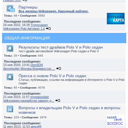
Ремонт ЭУР
Партнеры
Все дилеры Volkswagen. Народный рейтинг.
Темы:
48 •
Сообщения:
3583
Последнее сообщение:
16 ноя 2022, 16:28
Тулунчанин
Volkswagen Polo Автомат 1.6
ОБЩАЯ ИНФОРМАЦИЯ
Результаты тест-драйвов Polo V и Polo седан
тест-драйв автомобиля Volkswagen Polo седан и Polo V
Темы:
26 •
Сообщения:
645
Последнее сообщение:
13 ноя 2020, 13:41
DenSDN
Автопробег Москва-Владивосток …
Пресса о новом Polo V и Polo седан
Статьи, публикации, ссылки на информацию в Интернете о Polo V и Polo
седан
Темы:
65 •
Сообщения:
4078
Последнее сообщение:
21 ноя 2023, 11:57
mypolosedan
Volkswagen разработал замену д…
Вопросы к владельцам Polo V и Polo седан и вопросы
новичков
Темы:
103 •
Сообщения:
1976
Последнее сообщение:
11 июл 2013, 11:53
дима88