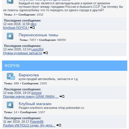
Каждый из нас является автовладельцем и время от времени
путешествует между городами России и бывшего ССР. Так почему бы
не помочь одноклубнику что то передать из одного города в другой?
Темы:
4 •
Сообщения:
1632
Последнее сообщение:
12 ноя 2018, 11:58
diko
Клубная ПОЧТА !
Перенесенные темы
Темы:
7457 •
Сообщения:
68050
Последнее сообщение:
12 июн 2025, 12:14
Leon354
Нужны кузовные запчасти
ФОРУМ
Барахолка
купи-продай автомобиль, запчасти и т.д.
Темы:
486 •
Сообщения:
2303
Последнее сообщение:
12 мар 2026, 19:24
lomond
Продам новую помпу GRAF PA954,…
Клубный магазин
Раздел клубного магазина shop.polosedan.ru
Темы:
14 •
Сообщения:
1307
Последнее сообщение:
11 авг 2019, 18:17
Polunin86
Разбор VW POLO седан, б/у дета…