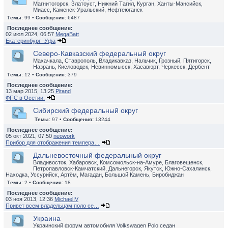
Магнитогорск, Златоуст, Нижний Тагил, Курган, Ханты-Мансийск,
Миасс, Каменск-Уральский, Нефтеюганск
Темы:
99 •
Сообщения:
6487
Последнее сообщение:
02 июл 2024, 06:57
MegaBatt
Екатеринбург -Уфа
Северо-Кавказский федеральный округ
Махачкала, Ставрополь, Владикавказ, Нальчик, Грозный, Пятигорск,
Назрань, Кисловодск, Невинномысск, Хасавюрт, Черкесск, Дербент
Темы:
12 •
Сообщения:
379
Последнее сообщение:
13 мар 2015, 13:25
Pitand
ФПС в Осетии.
Сибирский федеральный округ
Темы:
97 •
Сообщения:
13244
Последнее сообщение:
05 окт 2021, 07:50
neowork
Прибор для отображения темпера…
Дальневосточный федеральный округ
Владивосток, Хабаровск, Комсомольск-на-Амуре, Благовещенск,
Петропавловск-Камчатский, Дальнегорск, Якутск, Южно-Сахалинск,
Находка, Уссурийск, Артём, Магадан, Большой Камень, Биробиджан
Темы:
2 •
Сообщения:
18
Последнее сообщение:
03 ноя 2013, 12:36
MichaelIV
Привет всем владельцам поло се…
Украина
Украинский форум автомобиля Volkswagen Polo седан