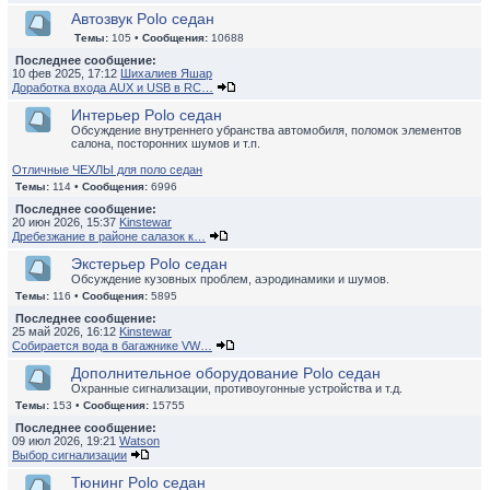
Автозвук Polo седан
Темы:
105 •
Сообщения:
10688
Последнее сообщение:
10 фев 2025, 17:12
Шихалиев Яшар
Доработка входа AUX и USB в RC…
Интерьер Polo седан
Обсуждение внутреннего убранства автомобиля, поломок элементов
салона, посторонних шумов и т.п.
Отличные ЧЕХЛЫ для поло седан
Темы:
114 •
Сообщения:
6996
Последнее сообщение:
20 июн 2026, 15:37
Kinstewar
Дребезжание в районе салазок к…
Экстерьер Polo седан
Обсуждение кузовных проблем, аэродинамики и шумов.
Темы:
116 •
Сообщения:
5895
Последнее сообщение:
25 май 2026, 16:12
Kinstewar
Собирается вода в багажнике VW…
Дополнительное оборудование Polo седан
Охранные сигнализации, противоугонные устройства и т.д.
Темы:
153 •
Сообщения:
15755
Последнее сообщение:
09 июл 2026, 19:21
Watson
Выбор сигнализации
Тюнинг Polo седан