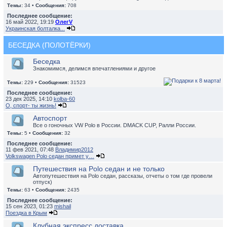
Темы:
34 •
Сообщения:
708
Последнее сообщение:
16 май 2022, 19:19
ОлегV
Украинская болталка...
БЕСЕДКА (ПОЛОТЁРКИ)
Беседка
Знакомимся, делимся впечатлениями и другое
Темы:
229 •
Сообщения:
31523
Последнее сообщение:
23 дек 2025, 14:10
kolba-60
О, спорт- ты жизнь!
Автоспорт
Все о гоночных VW Polo в России. DMACK CUP, Ралли России.
Темы:
5 •
Сообщения:
32
Последнее сообщение:
11 фев 2021, 07:48
Владимир2012
Volkswagen Polo седан примет у…
Путешествия на Polo седан и не только
Автопутешествия на Polo седан, рассказы, отчеты о том где провели
отпуск)
Темы:
63 •
Сообщения:
2435
Последнее сообщение:
15 сен 2023, 01:23
mishail
Поездка в Крым
Клубная экспресс доставка