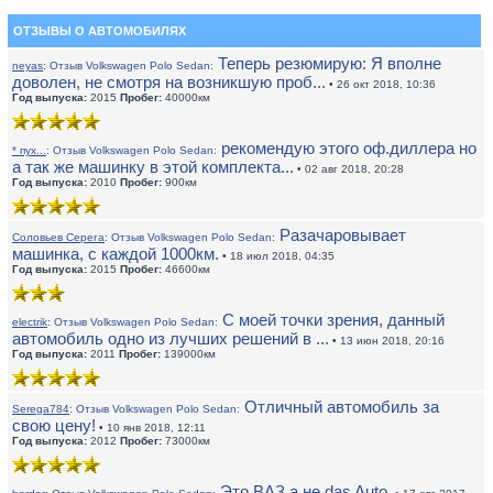
ОТЗЫВЫ О АВТОМОБИЛЯХ
Теперь резюмирую: Я вполне
neyas
:
Отзыв Volkswagen Polo Sedan:
доволен, не смотря на возникшую проб...
• 26 окт 2018, 10:36
Год выпуска:
2015
Пробег:
40000км
рекомендую этого оф.диллера но
* пух...
:
Отзыв Volkswagen Polo Sedan:
а так же машинку в этой комплекта...
• 02 авг 2018, 20:28
Год выпуска:
2010
Пробег:
900км
Разачаровывает
Соловьев Серега
:
Отзыв Volkswagen Polo Sedan:
машинка, с каждой 1000км.
• 18 июл 2018, 04:35
Год выпуска:
2015
Пробег:
46600км
С моей точки зрения, данный
electrik
:
Отзыв Volkswagen Polo Sedan:
автомобиль одно из лучших решений в ...
• 13 июн 2018, 20:16
Год выпуска:
2011
Пробег:
139000км
Отличный автомобиль за
Serega784
:
Отзыв Volkswagen Polo Sedan:
свою цену!
• 10 янв 2018, 12:11
Год выпуска:
2012
Пробег:
73000км
Это ВАЗ а не das Auto.