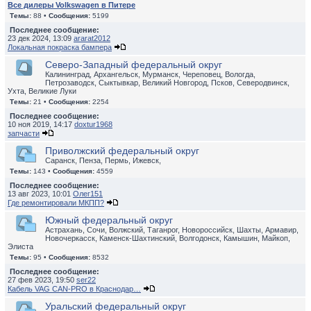
Все дилеры Volkswagen в Питере
Темы:
88 •
Сообщения:
5199
Последнее сообщение:
23 дек 2024, 13:09
ararat2012
Локальная покраска бампера
Северо-Западный федеральный округ
Калининград, Архангельск, Мурманск, Череповец, Вологда,
Петрозаводск, Сыктывкар, Великий Новгород, Псков, Северодвинск,
Ухта, Великие Луки
Темы:
21 •
Сообщения:
2254
Последнее сообщение:
10 ноя 2019, 14:17
doxtur1968
запчасти
Приволжский федеральный округ
Саранск, Пенза, Пермь, Ижевск,
Темы:
143 •
Сообщения:
4559
Последнее сообщение:
13 авг 2023, 10:01
Олег151
Где ремонтировали МКПП?
Южный федеральный округ
Астрахань, Сочи, Волжский, Таганрог, Новороссийск, Шахты, Армавир,
Новочеркасск, Каменск-Шахтинский, Волгодонск, Камышин, Майкоп,
Элиста
Темы:
95 •
Сообщения:
8532
Последнее сообщение:
27 фев 2023, 19:50
ser22
Кабель VAG CAN-PRO в Краснодар…
Уральский федеральный округ