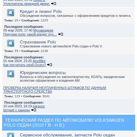
Уплотнитель передней двери.
Кредит и лизинг Polo
Обсуждение вопросов, связанных с оформлением кредитов и лизинга.
Темы:
25 •
Сообщения:
1225
Последнее сообщение:
05 мар 2025, 17:40
Мухамадеев
Покупаю поло, какой кредит луч…
Страхование Polo
Страхование нового автомобиля Polo седан и Polo V.
Темы:
55 •
Сообщения:
2138
Последнее сообщение:
01 янв 2024, 23:25
ApxMike
Как посчитать свой Осаго?
Юридические вопросы
Вопросы и обсуждения по законотворчеству, КОАПу, юридическим
аспектам оформления и владения АМ.
ПРОВЕРКА НАЛИЧИЯ НЕУПЛАЧЕННЫХ ШТРАФОВ ПО ДАННЫМ
ТРАНСПОРТНОГО СРЕДСТВА
Темы:
123 •
Сообщения:
3041
Последнее сообщение:
10 ноя 2023, 16:19
parauoz
Штраф с камеры
ТЕХНИЧЕСКИЙ РАЗДЕЛ ПО АВТОМОБИЛЮ VOLKSWAGEN
POLO СЕДАН (2010 Г.В - Н.В.)
Сервисное обслуживание, запчасти Polo седан