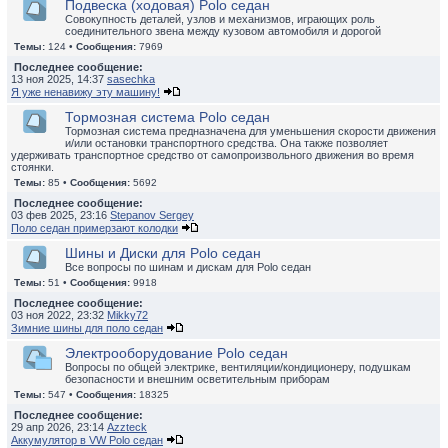
Подвеска (ходовая) Polo седан
Совокупность деталей, узлов и механизмов, играющих роль
соединительного звена между кузовом автомобиля и дорогой
Темы:
124 •
Сообщения:
7969
Последнее сообщение:
13 ноя 2025, 14:37
sasechka
Я уже ненавижу эту машину!
Тормозная система Polo седан
Тормозная система предназначена для уменьшения скорости движения
и/или остановки транспортного средства. Она также позволяет
удерживать транспортное средство от самопроизвольного движения во время
стоянки.
Темы:
85 •
Сообщения:
5692
Последнее сообщение:
03 фев 2025, 23:16
Stepanov Sergey
Поло седан примерзают колодки
Шины и Диски для Polo седан
Все вопросы по шинам и дискам для Polo седан
Темы:
51 •
Сообщения:
9918
Последнее сообщение:
03 ноя 2022, 23:32
Mikky72
Зимние шины для поло седан
Электрооборудование Polo седан
Вопросы по общей электрике, вентиляции/кондиционеру, подушкам
безопасности и внешним осветительным приборам
Темы:
547 •
Сообщения:
18325
Последнее сообщение:
29 апр 2026, 23:14
Azzteck
Аккумулятор в VW Polo седан