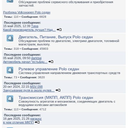
Обсуждение проблем сервисного обслуживания и приобретения
запчастей.
Разборка Volkswagen Polo седан
Темы:
110 •
Сообщения:
6828
Последнее сообщение:
15 май 2025, 12:39
Тина
Какой производитель лучше? Над…
Двигатель, Питание, Выпуск Polo седан
Обсуждение проблем по двигателю, электрике двигателя, топливной
магистрали, выхлопу.
Темы:
318 •
Сообщения:
45803
Последнее сообщение:
05 май 2026, 09:50
darkbai
Автомобиль начал "есть&qu…
Рулевое управление Polo седан
Система управления направлением движения транспортных средств
Темы:
73 •
Сообщения:
3620
Последнее сообщение:
20 окт 2024, 22:15
MSV 098
Закусывание руля в около нулев…
Трансмиссия (МКПП, АКПП) Polo седан
Совокупность агрегатов и механизмов, соединяющих двигатель с
ведущими колёсами автомобиля
Темы:
113 •
Сообщения:
4712
Последнее сообщение:
16 дек 2025, 21:26
parauoz
в чем отличие МКПП