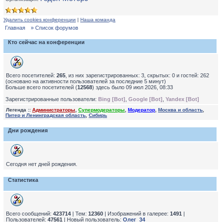
Удалить cookies конференции
|
Наша команда
Главная
» Список форумов
Кто сейчас на конференции
Всего посетителей:
265
, из них зарегистрированных: 3, скрытых: 0 и гостей: 262
(основано на активности пользователей за последние 5 минут)
Больше всего посетителей (
12568
) здесь было 09 июл 2026, 08:33
Зарегистрированные пользователи:
Bing [Bot]
,
Google [Bot]
,
Yandex [Bot]
Легенда ::
Администраторы
,
Супермодераторы
,
Модератор
,
Москва и область
,
Питер и Ленинградская область
,
Сибирь
Дни рождения
Сегодня нет дней рождения.
Статистика
Всего сообщений:
423714
| Тем:
12360
| Изображений в галерее:
1491
|
Пользователей:
47561
| Новый пользователь:
Олег_34