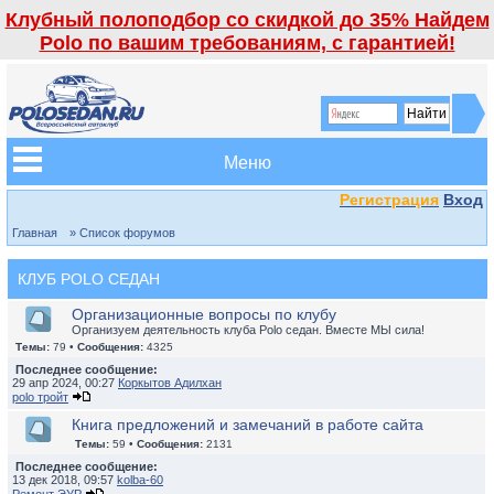
Клубный полоподбор со скидкой до 35% Найдем
Polo по вашим требованиям, с гарантией!
Меню
Регистрация
Вход
Главная
» Список форумов
КЛУБ POLO СЕДАН
Организационные вопросы по клубу
Организуем деятельность клуба Polo седан. Вместе МЫ сила!
Темы:
79 •
Сообщения:
4325
Последнее сообщение:
29 апр 2024, 00:27
Коркытов Адилхан
polo тройт
Книга предложений и замечаний в работе сайта
Темы:
59 •
Сообщения:
2131
Последнее сообщение:
13 дек 2018, 09:57
kolba-60