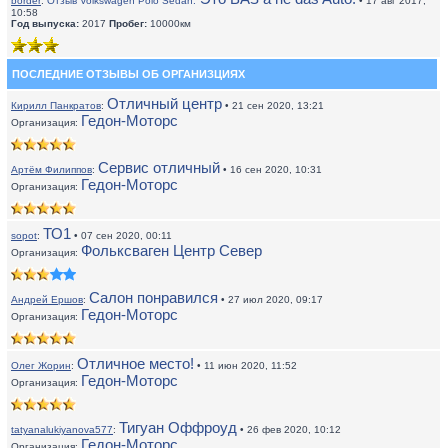
border
:
Отзыв Volkswagen Polo Sedan:
• 17 авг 2017,
10:58
Год выпуска:
2017
Пробег:
10000км
ПОСЛЕДНИЕ ОТЗЫВЫ ОБ ОРГАНИЗЦИЯХ
Отличный центр
Кирилл Панкратов
:
• 21 сен 2020, 13:21
Гедон-Моторс
Организация:
Сервис отличный
Артём Филиппов
:
• 16 сен 2020, 10:31
Гедон-Моторс
Организация:
ТО1
sopot
:
• 07 сен 2020, 00:11
Фольксваген Центр Север
Организация:
Салон понравился
Андрей Ершов
:
• 27 июл 2020, 09:17
Гедон-Моторс
Организация:
Отличное место!
Олег Жорин
:
• 11 июн 2020, 11:52
Гедон-Моторс
Организация:
Тигуан Оффроуд
tatyanalukiyanova577
:
• 26 фев 2020, 10:12
Гедон-Моторс
Организация: