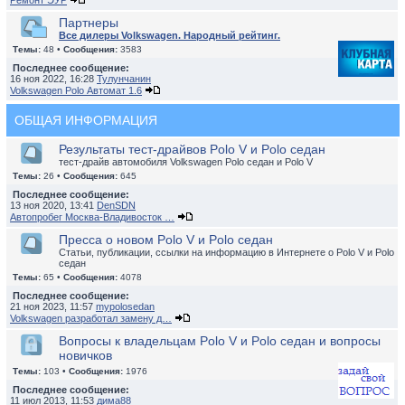
Ремонт ЭУР
Партнеры
Все дилеры Volkswagen. Народный рейтинг.
Темы:
48 •
Сообщения:
3583
Последнее сообщение:
16 ноя 2022, 16:28
Тулунчанин
Volkswagen Polo Автомат 1.6
ОБЩАЯ ИНФОРМАЦИЯ
Результаты тест-драйвов Polo V и Polo седан
тест-драйв автомобиля Volkswagen Polo седан и Polo V
Темы:
26 •
Сообщения:
645
Последнее сообщение:
13 ноя 2020, 13:41
DenSDN
Автопробег Москва-Владивосток …
Пресса о новом Polo V и Polo седан
Статьи, публикации, ссылки на информацию в Интернете о Polo V и Polo
седан
Темы:
65 •
Сообщения:
4078
Последнее сообщение:
21 ноя 2023, 11:57
mypolosedan
Volkswagen разработал замену д…
Вопросы к владельцам Polo V и Polo седан и вопросы
новичков
Темы:
103 •
Сообщения:
1976
Последнее сообщение:
11 июл 2013, 11:53
дима88