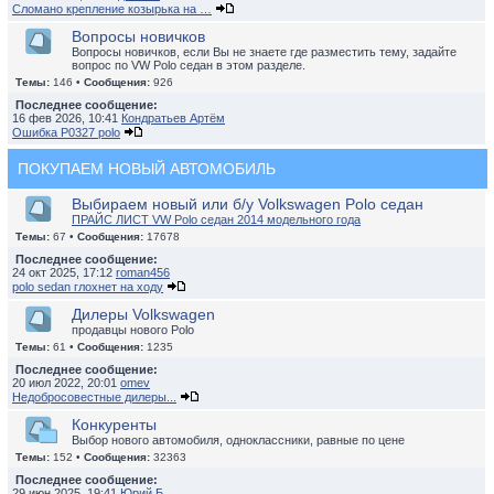
Сломано крепление козырька на …
Вопросы новичков
Вопросы новичков, если Вы не знаете где разместить тему, задайте
вопрос по VW Polo седан в этом разделе.
Темы:
146 •
Сообщения:
926
Последнее сообщение:
16 фев 2026, 10:41
Кондратьев Артём
Ошибка P0327 polo
ПОКУПАЕМ НОВЫЙ АВТОМОБИЛЬ
Выбираем новый или б/у Volkswagen Polo седан
ПРАЙС ЛИСТ VW Polo седан 2014 модельного года
Темы:
67 •
Сообщения:
17678
Последнее сообщение:
24 окт 2025, 17:12
roman456
polo sedan глохнет на ходу
Дилеры Volkswagen
продавцы нового Polo
Темы:
61 •
Сообщения:
1235
Последнее сообщение:
20 июл 2022, 20:01
omev
Недобросовестные дилеры...
Конкуренты
Выбор нового автомобиля, одноклассники, равные по цене
Темы:
152 •
Сообщения:
32363
Последнее сообщение:
29 июн 2025, 19:41
Юрий Б