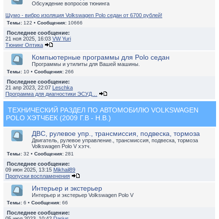
Обсуждение вопросов тюнинга
Шумо - вибро изоляция Volkswagen Polo седан от 6700 рублей!
Темы:
122 •
Сообщения:
10666
Последнее сообщение:
21 ноя 2025, 16:03
VW Yuri
Тюнинг Оптика
Компьютерные программы для Polo седан
Программы и утилиты для Вашей машины.
Темы:
10 •
Сообщения:
266
Последнее сообщение:
21 апр 2023, 22:07
Leschka
Программа для диагностики ЭСУД…
ТЕХНИЧЕСКИЙ РАЗДЕЛ ПО АВТОМОБИЛЮ VOLKSWAGEN
POLO ХЭТЧБЕК (2009 Г.В - Н.В.)
ДВС, рулевое упр., трансмиссия, подвеска, тормоза
Двигатель, рулевое управление., трансмиссия, подвеска, тормоза
Volkswagen Polo V хэтч.
Темы:
32 •
Сообщения:
281
Последнее сообщение:
09 июн 2025, 13:15
Mikhail89
Пропуски воспламенения
Интерьер и экстерьер
Интерьер и экстерьер Volkswagen Polo V
Темы:
6 •
Сообщения:
66
Последнее сообщение:
05 июл 2023, 10:42
Darius