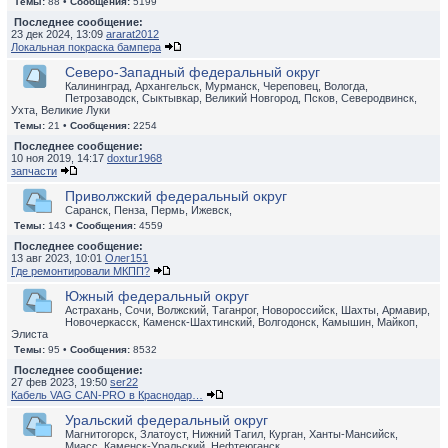
Темы:
88 •
Сообщения:
5199
Последнее сообщение:
23 дек 2024, 13:09
ararat2012
Локальная покраска бампера
Северо-Западный федеральный округ
Калининград, Архангельск, Мурманск, Череповец, Вологда,
Петрозаводск, Сыктывкар, Великий Новгород, Псков, Северодвинск,
Ухта, Великие Луки
Темы:
21 •
Сообщения:
2254
Последнее сообщение:
10 ноя 2019, 14:17
doxtur1968
запчасти
Приволжский федеральный округ
Саранск, Пенза, Пермь, Ижевск,
Темы:
143 •
Сообщения:
4559
Последнее сообщение:
13 авг 2023, 10:01
Олег151
Где ремонтировали МКПП?
Южный федеральный округ
Астрахань, Сочи, Волжский, Таганрог, Новороссийск, Шахты, Армавир,
Новочеркасск, Каменск-Шахтинский, Волгодонск, Камышин, Майкоп,
Элиста
Темы:
95 •
Сообщения:
8532
Последнее сообщение:
27 фев 2023, 19:50
ser22
Кабель VAG CAN-PRO в Краснодар…
Уральский федеральный округ
Магнитогорск, Златоуст, Нижний Тагил, Курган, Ханты-Мансийск,
Миасс, Каменск-Уральский, Нефтеюганск