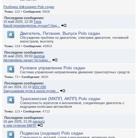
Разборка Volkswagen Polo седан
Темы:
110 •
Сообщения:
6828
Последнее сообщение:
15 май 2025, 12:39
Тина
Какой производитель лучше? Над…
Двигатель, Питание, Выпуск Polo седан
Обсуждение проблем по двигателю, электрике двигателя, топливной
магистрали, выхлопу.
Темы:
318 •
Сообщения:
45803
Последнее сообщение:
05 май 2026, 09:50
darkbai
Автомобиль начал "есть&qu…
Рулевое управление Polo седан
Система управления направлением движения транспортных средств
Темы:
73 •
Сообщения:
3620
Последнее сообщение:
20 окт 2024, 22:15
MSV 098
Закусывание руля в около нулев…
Трансмиссия (МКПП, АКПП) Polo седан
Совокупность агрегатов и механизмов, соединяющих двигатель с
ведущими колёсами автомобиля
Темы:
113 •
Сообщения:
4712
Последнее сообщение:
16 дек 2025, 21:26
parauoz
в чем отличие МКПП
Подвеска (ходовая) Polo седан
Совокупность деталей, узлов и механизмов, играющих роль