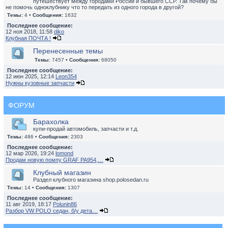
путешествует между городами России и бывшего ССР. Так почему бы
не помочь одноклубнику что то передать из одного города в другой?
Темы:
4 •
Сообщения:
1632
Последнее сообщение:
12 ноя 2018, 11:58
diko
Клубная ПОЧТА !
Перенесенные темы
Темы:
7457 •
Сообщения:
68050
Последнее сообщение:
12 июн 2025, 12:14
Leon354
Нужны кузовные запчасти
ФОРУМ
Барахолка
купи-продай автомобиль, запчасти и т.д.
Темы:
486 •
Сообщения:
2303
Последнее сообщение:
12 мар 2026, 19:24
lomond
Продам новую помпу GRAF PA954,…
Клубный магазин
Раздел клубного магазина shop.polosedan.ru
Темы:
14 •
Сообщения:
1307
Последнее сообщение:
11 авг 2019, 18:17
Polunin86
Разбор VW POLO седан, б/у дета…