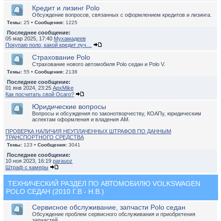
Кредит и лизинг Polo
Обсуждение вопросов, связанных с оформлением кредитов и лизинга.
Темы:
25 •
Сообщения:
1225
Последнее сообщение:
05 мар 2025, 17:40
Мухамадеев
Покупаю поло, какой кредит луч…
Страхование Polo
Страхование нового автомобиля Polo седан и Polo V.
Темы:
55 •
Сообщения:
2138
Последнее сообщение:
01 янв 2024, 23:25
ApxMike
Как посчитать свой Осаго?
Юридические вопросы
Вопросы и обсуждения по законотворчеству, КОАПу, юридическим
аспектам оформления и владения АМ.
ПРОВЕРКА НАЛИЧИЯ НЕУПЛАЧЕННЫХ ШТРАФОВ ПО ДАННЫМ
ТРАНСПОРТНОГО СРЕДСТВА
Темы:
123 •
Сообщения:
3041
Последнее сообщение:
10 ноя 2023, 16:19
parauoz
Штраф с камеры
ТЕХНИЧЕСКИЙ РАЗДЕЛ ПО АВТОМОБИЛЮ VOLKSWAGEN
POLO СЕДАН (2010 Г.В - Н.В.)
Сервисное обслуживание, запчасти Polo седан
Обсуждение проблем сервисного обслуживания и приобретения
запчастей.