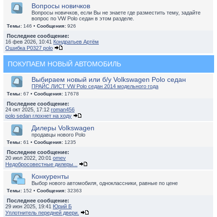
Вопросы новичков
Вопросы новичков, если Вы не знаете где разместить тему, задайте
вопрос по VW Polo седан в этом разделе.
Темы:
146 •
Сообщения:
926
Последнее сообщение:
16 фев 2026, 10:41
Кондратьев Артём
Ошибка P0327 polo
ПОКУПАЕМ НОВЫЙ АВТОМОБИЛЬ
Выбираем новый или б/у Volkswagen Polo седан
ПРАЙС ЛИСТ VW Polo седан 2014 модельного года
Темы:
67 •
Сообщения:
17678
Последнее сообщение:
24 окт 2025, 17:12
roman456
polo sedan глохнет на ходу
Дилеры Volkswagen
продавцы нового Polo
Темы:
61 •
Сообщения:
1235
Последнее сообщение:
20 июл 2022, 20:01
omev
Недобросовестные дилеры...
Конкуренты
Выбор нового автомобиля, одноклассники, равные по цене
Темы:
152 •
Сообщения:
32363
Последнее сообщение:
29 июн 2025, 19:41
Юрий Б
Уплотнитель передней двери.