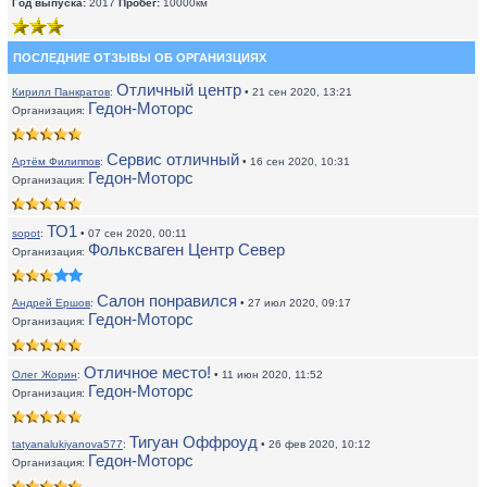
Год выпуска:
2017
Пробег:
10000км
ПОСЛЕДНИЕ ОТЗЫВЫ ОБ ОРГАНИЗЦИЯХ
Отличный центр
Кирилл Панкратов
:
• 21 сен 2020, 13:21
Гедон-Моторс
Организация:
Сервис отличный
Артём Филиппов
:
• 16 сен 2020, 10:31
Гедон-Моторс
Организация:
ТО1
sopot
:
• 07 сен 2020, 00:11
Фольксваген Центр Север
Организация:
Салон понравился
Андрей Ершов
:
• 27 июл 2020, 09:17
Гедон-Моторс
Организация:
Отличное место!
Олег Жорин
:
• 11 июн 2020, 11:52
Гедон-Моторс
Организация:
Тигуан Оффроуд
tatyanalukiyanova577
:
• 26 фев 2020, 10:12
Гедон-Моторс
Организация: