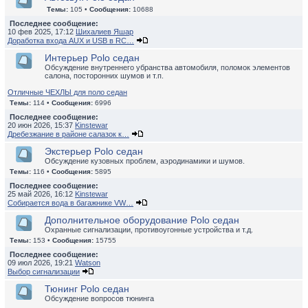
Темы:
105 •
Сообщения:
10688
Последнее сообщение:
10 фев 2025, 17:12
Шихалиев Яшар
Доработка входа AUX и USB в RC…
Интерьер Polo седан
Обсуждение внутреннего убранства автомобиля, поломок элементов
салона, посторонних шумов и т.п.
Отличные ЧЕХЛЫ для поло седан
Темы:
114 •
Сообщения:
6996
Последнее сообщение:
20 июн 2026, 15:37
Kinstewar
Дребезжание в районе салазок к…
Экстерьер Polo седан
Обсуждение кузовных проблем, аэродинамики и шумов.
Темы:
116 •
Сообщения:
5895
Последнее сообщение:
25 май 2026, 16:12
Kinstewar
Собирается вода в багажнике VW…
Дополнительное оборудование Polo седан
Охранные сигнализации, противоугонные устройства и т.д.
Темы:
153 •
Сообщения:
15755
Последнее сообщение:
09 июл 2026, 19:21
Watson
Выбор сигнализации
Тюнинг Polo седан
Обсуждение вопросов тюнинга