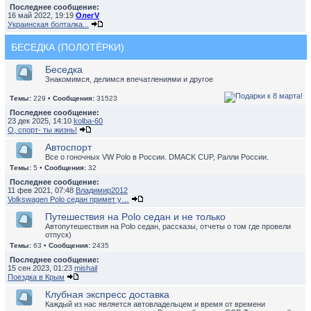
Последнее сообщение:
16 май 2022, 19:19
ОлегV
Украинская болталка...
БЕСЕДКА (ПОЛОТЁРКИ)
Беседка
Знакомимся, делимся впечатлениями и другое
Темы:
229 •
Сообщения:
31523
Последнее сообщение:
23 дек 2025, 14:10
kolba-60
О, спорт- ты жизнь!
Автоспорт
Все о гоночных VW Polo в России. DMACK CUP, Ралли России.
Темы:
5 •
Сообщения:
32
Последнее сообщение:
11 фев 2021, 07:48
Владимир2012
Volkswagen Polo седан примет у…
Путешествия на Polo седан и не только
Автопутешествия на Polo седан, рассказы, отчеты о том где провели
отпуск)
Темы:
63 •
Сообщения:
2435
Последнее сообщение:
15 сен 2023, 01:23
mishail
Поездка в Крым
Клубная экспресс доставка
Каждый из нас является автовладельцем и время от времени