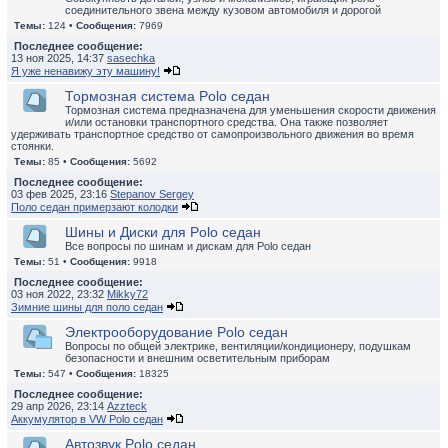
соединительного звена между кузовом автомобиля и дорогой
Темы:
124 •
Сообщения:
7969
Последнее сообщение:
13 ноя 2025, 14:37
sasechka
Я уже ненавижу эту машину!
Тормозная система Polo седан
Тормозная система предназначена для уменьшения скорости движения
и/или остановки транспортного средства. Она также позволяет
удерживать транспортное средство от самопроизвольного движения во время
стоянки.
Темы:
85 •
Сообщения:
5692
Последнее сообщение:
03 фев 2025, 23:16
Stepanov Sergey
Поло седан примерзают колодки
Шины и Диски для Polo седан
Все вопросы по шинам и дискам для Polo седан
Темы:
51 •
Сообщения:
9918
Последнее сообщение:
03 ноя 2022, 23:32
Mikky72
Зимние шины для поло седан
Электрооборудование Polo седан
Вопросы по общей электрике, вентиляции/кондиционеру, подушкам
безопасности и внешним осветительным приборам
Темы:
547 •
Сообщения:
18325
Последнее сообщение:
29 апр 2026, 23:14
Azzteck
Аккумулятор в VW Polo седан
Автозвук Polo седан