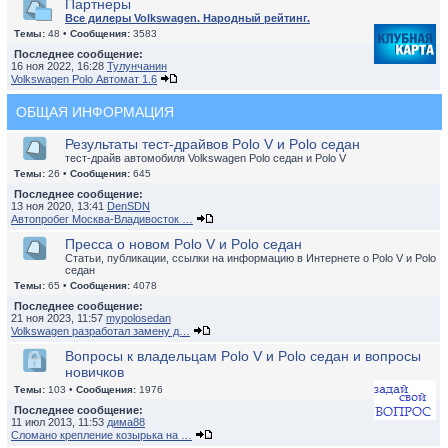
Партнеры
Все дилеры Volkswagen. Народный рейтинг.
Темы:
48 •
Сообщения:
3583
Последнее сообщение:
16 ноя 2022, 16:28
Тулунчанин
Volkswagen Polo Автомат 1.6
ОБЩАЯ ИНФОРМАЦИЯ
Результаты тест-драйвов Polo V и Polo седан
тест-драйв автомобиля Volkswagen Polo седан и Polo V
Темы:
26 •
Сообщения:
645
Последнее сообщение:
13 ноя 2020, 13:41
DenSDN
Автопробег Москва-Владивосток …
Пресса о новом Polo V и Polo седан
Статьи, публикации, ссылки на информацию в Интернете о Polo V и Polo
седан
Темы:
65 •
Сообщения:
4078
Последнее сообщение:
21 ноя 2023, 11:57
mypolosedan
Volkswagen разработал замену д…
Вопросы к владельцам Polo V и Polo седан и вопросы
новичков
Темы:
103 •
Сообщения:
1976
Последнее сообщение:
11 июл 2013, 11:53
дима88
Сломано крепление козырька на …