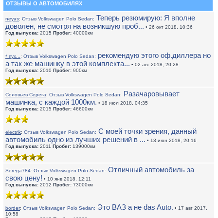
ОТЗЫВЫ О АВТОМОБИЛЯХ
Теперь резюмирую: Я вполне
neyas
:
Отзыв Volkswagen Polo Sedan:
доволен, не смотря на возникшую проб...
• 26 окт 2018, 10:36
Год выпуска:
2015
Пробег:
40000км
рекомендую этого оф.диллера но
* пух...
:
Отзыв Volkswagen Polo Sedan:
а так же машинку в этой комплекта...
• 02 авг 2018, 20:28
Год выпуска:
2010
Пробег:
900км
Разачаровывает
Соловьев Серега
:
Отзыв Volkswagen Polo Sedan:
машинка, с каждой 1000км.
• 18 июл 2018, 04:35
Год выпуска:
2015
Пробег:
46600км
С моей точки зрения, данный
electrik
:
Отзыв Volkswagen Polo Sedan:
автомобиль одно из лучших решений в ...
• 13 июн 2018, 20:16
Год выпуска:
2011
Пробег:
139000км
Отличный автомобиль за
Serega784
:
Отзыв Volkswagen Polo Sedan:
свою цену!
• 10 янв 2018, 12:11
Год выпуска:
2012
Пробег:
73000км
Это ВАЗ а не das Auto.
border
:
Отзыв Volkswagen Polo Sedan:
• 17 авг 2017,
10:58