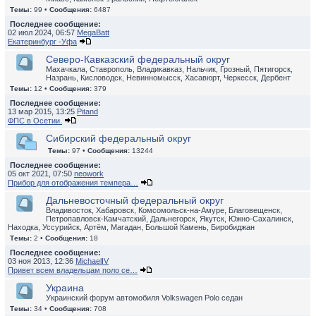
Темы:
99 •
Сообщения:
6487
Последнее сообщение:
02 июл 2024, 06:57
MegaBatt
Екатеринбург -Уфа
Северо-Кавказский федеральный округ
Махачкала, Ставрополь, Владикавказ, Нальчик, Грозный, Пятигорск,
Назрань, Кисловодск, Невинномысск, Хасавюрт, Черкесск, Дербент
Темы:
12 •
Сообщения:
379
Последнее сообщение:
13 мар 2015, 13:25
Pitand
ФПС в Осетии.
Сибирский федеральный округ
Темы:
97 •
Сообщения:
13244
Последнее сообщение:
05 окт 2021, 07:50
neowork
Прибор для отображения темпера…
Дальневосточный федеральный округ
Владивосток, Хабаровск, Комсомольск-на-Амуре, Благовещенск,
Петропавловск-Камчатский, Дальнегорск, Якутск, Южно-Сахалинск,
Находка, Уссурийск, Артём, Магадан, Большой Камень, Биробиджан
Темы:
2 •
Сообщения:
18
Последнее сообщение:
03 ноя 2013, 12:36
MichaelIV
Привет всем владельцам поло се…
Украина
Украинский форум автомобиля Volkswagen Polo седан
Темы:
34 •
Сообщения:
708