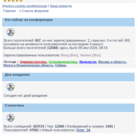
Удалить cookies конференции
|
Наша команда
Главная
» Список форумов
Кто сейчас на конференции
Всего посетителей:
657
, из них зарегистрированных: 2, скрытых: 0 и гостей: 655
(основано на активности пользователей за последние 5 минут)
Больше всего посетителей (
12568
) здесь было 09 июл 2026, 08:33
Зарегистрированные пользователи:
Bing [Bot]
,
Yandex [Bot]
Легенда ::
Администраторы
,
Супермодераторы
,
Модератор
,
Москва и область
,
Питер и Ленинградская область
,
Сибирь
Дни рождения
Сегодня нет дней рождения.
Статистика
Всего сообщений:
423714
| Тем:
12360
| Изображений в галерее:
1491
|
Пользователей:
47561
| Новый пользователь:
Олег_34