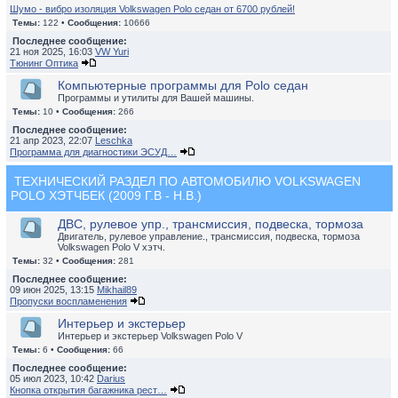
Шумо - вибро изоляция Volkswagen Polo седан от 6700 рублей!
Темы:
122 •
Сообщения:
10666
Последнее сообщение:
21 ноя 2025, 16:03
VW Yuri
Тюнинг Оптика
Компьютерные программы для Polo седан
Программы и утилиты для Вашей машины.
Темы:
10 •
Сообщения:
266
Последнее сообщение:
21 апр 2023, 22:07
Leschka
Программа для диагностики ЭСУД…
ТЕХНИЧЕСКИЙ РАЗДЕЛ ПО АВТОМОБИЛЮ VOLKSWAGEN
POLO ХЭТЧБЕК (2009 Г.В - Н.В.)
ДВС, рулевое упр., трансмиссия, подвеска, тормоза
Двигатель, рулевое управление., трансмиссия, подвеска, тормоза
Volkswagen Polo V хэтч.
Темы:
32 •
Сообщения:
281
Последнее сообщение:
09 июн 2025, 13:15
Mikhail89
Пропуски воспламенения
Интерьер и экстерьер
Интерьер и экстерьер Volkswagen Polo V
Темы:
6 •
Сообщения:
66
Последнее сообщение:
05 июл 2023, 10:42
Darius
Кнопка открытия багажника рест…