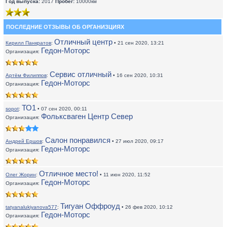
Год выпуска:
2017
Пробег:
10000км
ПОСЛЕДНИЕ ОТЗЫВЫ ОБ ОРГАНИЗЦИЯХ
Отличный центр
Кирилл Панкратов
:
• 21 сен 2020, 13:21
Гедон-Моторс
Организация:
Сервис отличный
Артём Филиппов
:
• 16 сен 2020, 10:31
Гедон-Моторс
Организация:
ТО1
sopot
:
• 07 сен 2020, 00:11
Фольксваген Центр Север
Организация:
Салон понравился
Андрей Ершов
:
• 27 июл 2020, 09:17
Гедон-Моторс
Организация:
Отличное место!
Олег Жорин
:
• 11 июн 2020, 11:52
Гедон-Моторс
Организация:
Тигуан Оффроуд
tatyanalukiyanova577
:
• 26 фев 2020, 10:12
Гедон-Моторс
Организация: