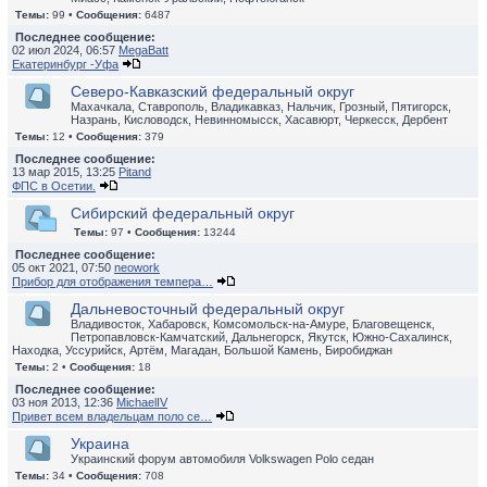
Темы:
99 •
Сообщения:
6487
Последнее сообщение:
02 июл 2024, 06:57
MegaBatt
Екатеринбург -Уфа
Северо-Кавказский федеральный округ
Махачкала, Ставрополь, Владикавказ, Нальчик, Грозный, Пятигорск,
Назрань, Кисловодск, Невинномысск, Хасавюрт, Черкесск, Дербент
Темы:
12 •
Сообщения:
379
Последнее сообщение:
13 мар 2015, 13:25
Pitand
ФПС в Осетии.
Сибирский федеральный округ
Темы:
97 •
Сообщения:
13244
Последнее сообщение:
05 окт 2021, 07:50
neowork
Прибор для отображения темпера…
Дальневосточный федеральный округ
Владивосток, Хабаровск, Комсомольск-на-Амуре, Благовещенск,
Петропавловск-Камчатский, Дальнегорск, Якутск, Южно-Сахалинск,
Находка, Уссурийск, Артём, Магадан, Большой Камень, Биробиджан
Темы:
2 •
Сообщения:
18
Последнее сообщение:
03 ноя 2013, 12:36
MichaelIV
Привет всем владельцам поло се…
Украина
Украинский форум автомобиля Volkswagen Polo седан
Темы:
34 •
Сообщения:
708