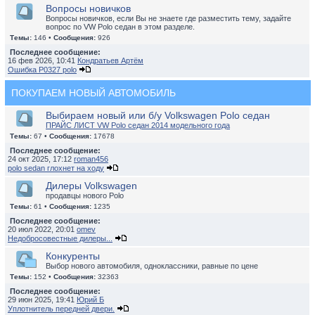
Вопросы новичков
Вопросы новичков, если Вы не знаете где разместить тему, задайте
вопрос по VW Polo седан в этом разделе.
Темы:
146 •
Сообщения:
926
Последнее сообщение:
16 фев 2026, 10:41
Кондратьев Артём
Ошибка P0327 polo
ПОКУПАЕМ НОВЫЙ АВТОМОБИЛЬ
Выбираем новый или б/у Volkswagen Polo седан
ПРАЙС ЛИСТ VW Polo седан 2014 модельного года
Темы:
67 •
Сообщения:
17678
Последнее сообщение:
24 окт 2025, 17:12
roman456
polo sedan глохнет на ходу
Дилеры Volkswagen
продавцы нового Polo
Темы:
61 •
Сообщения:
1235
Последнее сообщение:
20 июл 2022, 20:01
omev
Недобросовестные дилеры...
Конкуренты
Выбор нового автомобиля, одноклассники, равные по цене
Темы:
152 •
Сообщения:
32363
Последнее сообщение:
29 июн 2025, 19:41
Юрий Б
Уплотнитель передней двери.