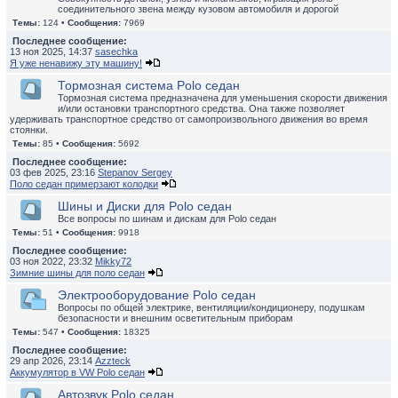
соединительного звена между кузовом автомобиля и дорогой
Темы:
124 •
Сообщения:
7969
Последнее сообщение:
13 ноя 2025, 14:37
sasechka
Я уже ненавижу эту машину!
Тормозная система Polo седан
Тормозная система предназначена для уменьшения скорости движения
и/или остановки транспортного средства. Она также позволяет
удерживать транспортное средство от самопроизвольного движения во время
стоянки.
Темы:
85 •
Сообщения:
5692
Последнее сообщение:
03 фев 2025, 23:16
Stepanov Sergey
Поло седан примерзают колодки
Шины и Диски для Polo седан
Все вопросы по шинам и дискам для Polo седан
Темы:
51 •
Сообщения:
9918
Последнее сообщение:
03 ноя 2022, 23:32
Mikky72
Зимние шины для поло седан
Электрооборудование Polo седан
Вопросы по общей электрике, вентиляции/кондиционеру, подушкам
безопасности и внешним осветительным приборам
Темы:
547 •
Сообщения:
18325
Последнее сообщение:
29 апр 2026, 23:14
Azzteck
Аккумулятор в VW Polo седан
Автозвук Polo седан