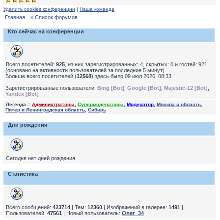
Удалить cookies конференции
|
Наша команда
Главная
» Список форумов
Кто сейчас на конференции
Всего посетителей:
925
, из них зарегистрированных: 4, скрытых: 0 и гостей: 921
(основано на активности пользователей за последние 5 минут)
Больше всего посетителей (
12568
) здесь было 09 июл 2026, 08:33
Зарегистрированные пользователи:
Bing [Bot]
,
Google [Bot]
,
Majestic-12 [Bot]
,
Yandex [Bot]
Легенда ::
Администраторы
,
Супермодераторы
,
Модератор
,
Москва и область
,
Питер и Ленинградская область
,
Сибирь
Дни рождения
Сегодня нет дней рождения.
Статистика
Всего сообщений:
423714
| Тем:
12360
| Изображений в галерее:
1491
|
Пользователей:
47561
| Новый пользователь:
Олег_34