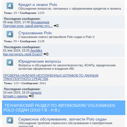
Кредит и лизинг Polo
Обсуждение вопросов, связанных с оформлением кредитов и лизинга.
Темы:
25 •
Сообщения:
1225
Последнее сообщение:
05 мар 2025, 17:40
Мухамадеев
Покупаю поло, какой кредит луч…
Страхование Polo
Страхование нового автомобиля Polo седан и Polo V.
Темы:
55 •
Сообщения:
2138
Последнее сообщение:
01 янв 2024, 23:25
ApxMike
Как посчитать свой Осаго?
Юридические вопросы
Вопросы и обсуждения по законотворчеству, КОАПу, юридическим
аспектам оформления и владения АМ.
ПРОВЕРКА НАЛИЧИЯ НЕУПЛАЧЕННЫХ ШТРАФОВ ПО ДАННЫМ
ТРАНСПОРТНОГО СРЕДСТВА
Темы:
123 •
Сообщения:
3041
Последнее сообщение:
10 ноя 2023, 16:19
parauoz
Штраф с камеры
ТЕХНИЧЕСКИЙ РАЗДЕЛ ПО АВТОМОБИЛЮ VOLKSWAGEN
POLO СЕДАН (2010 Г.В - Н.В.)
Сервисное обслуживание, запчасти Polo седан
Обсуждение проблем сервисного обслуживания и приобретения
запчастей.