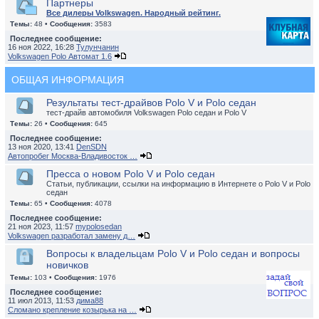
Партнеры
Все дилеры Volkswagen. Народный рейтинг.
Темы:
48 •
Сообщения:
3583
Последнее сообщение:
16 ноя 2022, 16:28
Тулунчанин
Volkswagen Polo Автомат 1.6
ОБЩАЯ ИНФОРМАЦИЯ
Результаты тест-драйвов Polo V и Polo седан
тест-драйв автомобиля Volkswagen Polo седан и Polo V
Темы:
26 •
Сообщения:
645
Последнее сообщение:
13 ноя 2020, 13:41
DenSDN
Автопробег Москва-Владивосток …
Пресса о новом Polo V и Polo седан
Статьи, публикации, ссылки на информацию в Интернете о Polo V и Polo
седан
Темы:
65 •
Сообщения:
4078
Последнее сообщение:
21 ноя 2023, 11:57
mypolosedan
Volkswagen разработал замену д…
Вопросы к владельцам Polo V и Polo седан и вопросы
новичков
Темы:
103 •
Сообщения:
1976
Последнее сообщение:
11 июл 2013, 11:53
дима88
Сломано крепление козырька на …