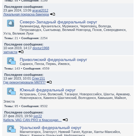
Темы:
88 •
Сообщения:
5199
Последнее сообщение:
23 дек 2024, 13:09
ararat2012
Локальная покраска бампера
Северо-Западный федеральный округ
Калининград, Архангельск, Мурманск, Череповец, Вологда,
Петрозаводск, Сыктывкар, Великий Новгород, Псков, Северодвинск,
Ухта, Великие Луки
Темы:
21 •
Сообщения:
2254
Последнее сообщение:
10 ноя 2019, 14:17
doxtur1968
запчасти
Приволжский федеральный округ
Саранск, Пенза, Пермь, Ижевск,
Темы:
143 •
Сообщения:
4559
Последнее сообщение:
13 авг 2023, 10:01
Олег151
Где ремонтировали МКПП?
Южный федеральный округ
Астрахань, Сочи, Волжский, Таганрог, Новороссийск, Шахты, Армавир,
Новочеркасск, Каменск-Шахтинский, Волгодонск, Камышин, Майкоп,
Элиста
Темы:
95 •
Сообщения:
8532
Последнее сообщение:
27 фев 2023, 19:50
ser22
Кабель VAG CAN-PRO в Краснодар…
Уральский федеральный округ
Магнитогорск, Златоуст, Нижний Тагил, Курган, Ханты-Мансийск,
Миасс, Каменск-Уральский, Нефтеюганск