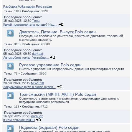
Разборка Volkswagen Polo седан
Темы:
110 •
Сообщения:
6828
Последнее сообщение:
15 май 2025, 12:39
Тина
Какой производитель лучше? Над…
Двигатель, Питание, Выпуск Polo седан
Обсуждение проблем по двигателю, электрике двигателя, топливной
магистрали, выхлопу.
Темы:
318 •
Сообщения:
45803
Последнее сообщение:
05 май 2026, 09:50
darkbai
Автомобиль начал "есть&qu…
Рулевое управление Polo седан
Система управления направлением движения транспортных средств
Темы:
73 •
Сообщения:
3620
Последнее сообщение:
20 окт 2024, 22:15
MSV 098
Закусывание руля в около нулев…
Трансмиссия (МКПП, АКПП) Polo седан
Совокупность агрегатов и механизмов, соединяющих двигатель с
ведущими колёсами автомобиля
Темы:
113 •
Сообщения:
4712
Последнее сообщение:
16 дек 2025, 21:26
parauoz
в чем отличие МКПП
Подвеска (ходовая) Polo седан
Совокупность деталей, узлов и механизмов, играющих роль