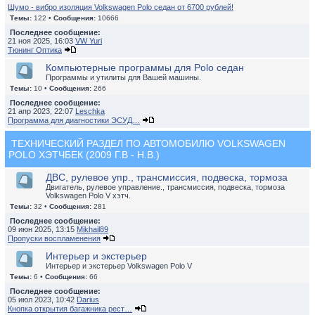
Шумо - вибро изоляция Volkswagen Polo седан от 6700 рублей!
Темы:
122 •
Сообщения:
10666
Последнее сообщение:
21 ноя 2025, 16:03
VW Yuri
Тюнинг Оптика
Компьютерные программы для Polo седан
Программы и утилиты для Вашей машины.
Темы:
10 •
Сообщения:
266
Последнее сообщение:
21 апр 2023, 22:07
Leschka
Программа для диагностики ЭСУД…
ТЕХНИЧЕСКИЙ РАЗДЕЛ ПО АВТОМОБИЛЮ VOLKSWAGEN
POLO ХЭТЧБЕК (2009 Г.В - Н.В.)
ДВС, рулевое упр., трансмиссия, подвеска, тормоза
Двигатель, рулевое управление., трансмиссия, подвеска, тормоза
Volkswagen Polo V хэтч.
Темы:
32 •
Сообщения:
281
Последнее сообщение:
09 июн 2025, 13:15
Mikhail89
Пропуски воспламенения
Интерьер и экстерьер
Интерьер и экстерьер Volkswagen Polo V
Темы:
6 •
Сообщения:
66
Последнее сообщение:
05 июл 2023, 10:42
Darius
Кнопка открытия багажника рест…