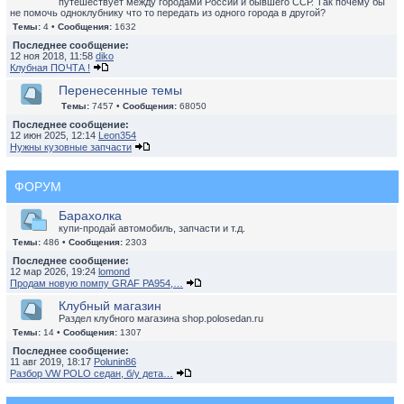
путешествует между городами России и бывшего ССР. Так почему бы
не помочь одноклубнику что то передать из одного города в другой?
Темы:
4 •
Сообщения:
1632
Последнее сообщение:
12 ноя 2018, 11:58
diko
Клубная ПОЧТА !
Перенесенные темы
Темы:
7457 •
Сообщения:
68050
Последнее сообщение:
12 июн 2025, 12:14
Leon354
Нужны кузовные запчасти
ФОРУМ
Барахолка
купи-продай автомобиль, запчасти и т.д.
Темы:
486 •
Сообщения:
2303
Последнее сообщение:
12 мар 2026, 19:24
lomond
Продам новую помпу GRAF PA954,…
Клубный магазин
Раздел клубного магазина shop.polosedan.ru
Темы:
14 •
Сообщения:
1307
Последнее сообщение:
11 авг 2019, 18:17
Polunin86
Разбор VW POLO седан, б/у дета…