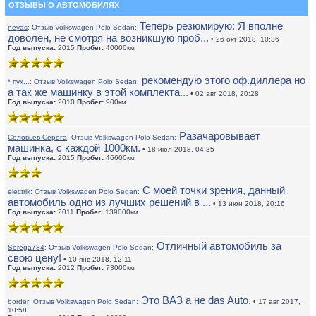
ОТЗЫВЫ О АВТОМОБИЛЯХ
Теперь резюмирую: Я вполне
neyas
:
Отзыв Volkswagen Polo Sedan:
доволен, не смотря на возникшую проб...
• 26 окт 2018, 10:36
Год выпуска:
2015
Пробег:
40000км
рекомендую этого оф.диллера но
* пух...
:
Отзыв Volkswagen Polo Sedan:
а так же машинку в этой комплекта...
• 02 авг 2018, 20:28
Год выпуска:
2010
Пробег:
900км
Разачаровывает
Соловьев Серега
:
Отзыв Volkswagen Polo Sedan:
машинка, с каждой 1000км.
• 18 июл 2018, 04:35
Год выпуска:
2015
Пробег:
46600км
С моей точки зрения, данный
electrik
:
Отзыв Volkswagen Polo Sedan:
автомобиль одно из лучших решений в ...
• 13 июн 2018, 20:16
Год выпуска:
2011
Пробег:
139000км
Отличный автомобиль за
Serega784
:
Отзыв Volkswagen Polo Sedan:
свою цену!
• 10 янв 2018, 12:11
Год выпуска:
2012
Пробег:
73000км
Это ВАЗ а не das Auto.
border
:
Отзыв Volkswagen Polo Sedan:
• 17 авг 2017,
10:58