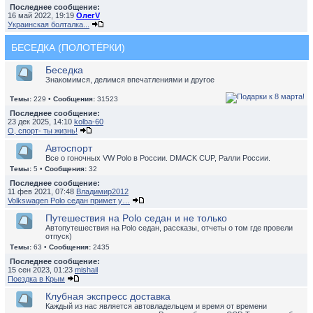
Последнее сообщение:
16 май 2022, 19:19
ОлегV
Украинская болталка...
БЕСЕДКА (ПОЛОТЁРКИ)
Беседка
Знакомимся, делимся впечатлениями и другое
Темы:
229 •
Сообщения:
31523
Последнее сообщение:
23 дек 2025, 14:10
kolba-60
О, спорт- ты жизнь!
Автоспорт
Все о гоночных VW Polo в России. DMACK CUP, Ралли России.
Темы:
5 •
Сообщения:
32
Последнее сообщение:
11 фев 2021, 07:48
Владимир2012
Volkswagen Polo седан примет у…
Путешествия на Polo седан и не только
Автопутешествия на Polo седан, рассказы, отчеты о том где провели
отпуск)
Темы:
63 •
Сообщения:
2435
Последнее сообщение:
15 сен 2023, 01:23
mishail
Поездка в Крым
Клубная экспресс доставка
Каждый из нас является автовладельцем и время от времени