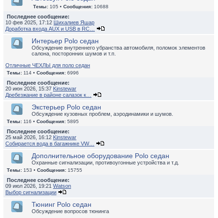
Темы:
105 •
Сообщения:
10688
Последнее сообщение:
10 фев 2025, 17:12
Шихалиев Яшар
Доработка входа AUX и USB в RC…
Интерьер Polo седан
Обсуждение внутреннего убранства автомобиля, поломок элементов
салона, посторонних шумов и т.п.
Отличные ЧЕХЛЫ для поло седан
Темы:
114 •
Сообщения:
6996
Последнее сообщение:
20 июн 2026, 15:37
Kinstewar
Дребезжание в районе салазок к…
Экстерьер Polo седан
Обсуждение кузовных проблем, аэродинамики и шумов.
Темы:
116 •
Сообщения:
5895
Последнее сообщение:
25 май 2026, 16:12
Kinstewar
Собирается вода в багажнике VW…
Дополнительное оборудование Polo седан
Охранные сигнализации, противоугонные устройства и т.д.
Темы:
153 •
Сообщения:
15755
Последнее сообщение:
09 июл 2026, 19:21
Watson
Выбор сигнализации
Тюнинг Polo седан
Обсуждение вопросов тюнинга