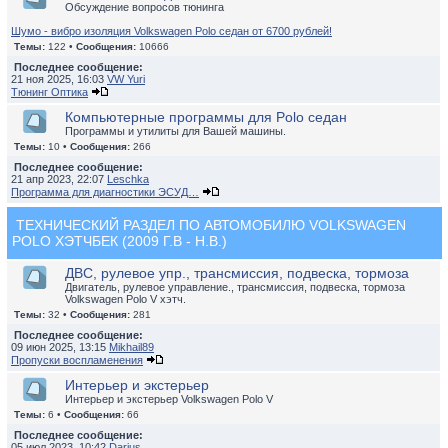
Обсуждение вопросов тюнинга
Шумо - вибро изоляция Volkswagen Polo седан от 6700 рублей!
Темы:
122 •
Сообщения:
10666
Последнее сообщение:
21 ноя 2025, 16:03
VW Yuri
Тюнинг Оптика
Компьютерные программы для Polo седан
Программы и утилиты для Вашей машины.
Темы:
10 •
Сообщения:
266
Последнее сообщение:
21 апр 2023, 22:07
Leschka
Программа для диагностики ЭСУД…
ТЕХНИЧЕСКИЙ РАЗДЕЛ ПО АВТОМОБИЛЮ VOLKSWAGEN
POLO ХЭТЧБЕК (2009 Г.В - Н.В.)
ДВС, рулевое упр., трансмиссия, подвеска, тормоза
Двигатель, рулевое управление., трансмиссия, подвеска, тормоза
Volkswagen Polo V хэтч.
Темы:
32 •
Сообщения:
281
Последнее сообщение:
09 июн 2025, 13:15
Mikhail89
Пропуски воспламенения
Интерьер и экстерьер
Интерьер и экстерьер Volkswagen Polo V
Темы:
6 •
Сообщения:
66
Последнее сообщение:
05 июл 2023, 10:42
Darius