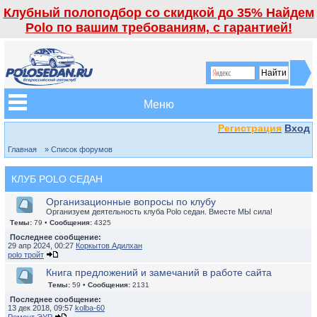
Клубный полоподбор со скидкой до 35% Найдем
Polo по вашим требованиям, с гарантией!
Меню
Регистрация
Вход
Главная
» Список форумов
КЛУБ POLO СЕДАН
Организационные вопросы по клубу
Организуем деятельность клуба Polo седан. Вместе МЫ сила!
Темы:
79 •
Сообщения:
4325
Последнее сообщение:
29 апр 2024, 00:27
Коркытов Адилхан
polo тройт
Книга предложений и замечаний в работе сайта
Темы:
59 •
Сообщения:
2131
Последнее сообщение:
13 дек 2018, 09:57
kolba-60