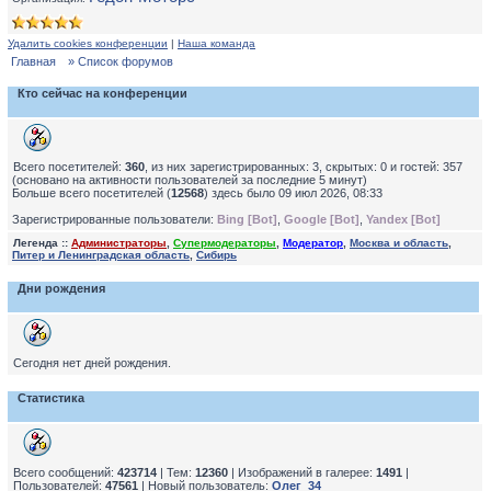
Удалить cookies конференции
|
Наша команда
Главная
» Список форумов
Кто сейчас на конференции
Всего посетителей:
360
, из них зарегистрированных: 3, скрытых: 0 и гостей: 357
(основано на активности пользователей за последние 5 минут)
Больше всего посетителей (
12568
) здесь было 09 июл 2026, 08:33
Зарегистрированные пользователи:
Bing [Bot]
,
Google [Bot]
,
Yandex [Bot]
Легенда ::
Администраторы
,
Супермодераторы
,
Модератор
,
Москва и область
,
Питер и Ленинградская область
,
Сибирь
Дни рождения
Сегодня нет дней рождения.
Статистика
Всего сообщений:
423714
| Тем:
12360
| Изображений в галерее:
1491
|
Пользователей:
47561
| Новый пользователь:
Олег_34