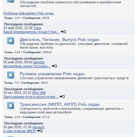
Обсуждение проблем сервисного обслуживания и приобретения
запчастей.
Разборка Volkswagen Polo седан
Темы:
110 •
Сообщения:
6828
Последнее сообщение:
15 май 2025, 12:39
Тина
Какой производитель лучше? Над…
Двигатель, Питание, Выпуск Polo седан
Обсуждение проблем по двигателю, электрике двигателя, топливной
магистрали, выхлопу.
Темы:
318 •
Сообщения:
45803
Последнее сообщение:
05 май 2026, 09:50
darkbai
Автомобиль начал "есть&qu…
Рулевое управление Polo седан
Система управления направлением движения транспортных средств
Темы:
73 •
Сообщения:
3620
Последнее сообщение:
20 окт 2024, 22:15
MSV 098
Закусывание руля в около нулев…
Трансмиссия (МКПП, АКПП) Polo седан
Совокупность агрегатов и механизмов, соединяющих двигатель с
ведущими колёсами автомобиля
Темы:
113 •
Сообщения:
4712
Последнее сообщение:
16 дек 2025, 21:26
parauoz
в чем отличие МКПП