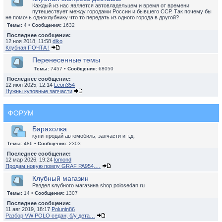
Каждый из нас является автовладельцем и время от времени
путешествует между городами России и бывшего ССР. Так почему бы
не помочь одноклубнику что то передать из одного города в другой?
Темы:
4 •
Сообщения:
1632
Последнее сообщение:
12 ноя 2018, 11:58
diko
Клубная ПОЧТА !
Перенесенные темы
Темы:
7457 •
Сообщения:
68050
Последнее сообщение:
12 июн 2025, 12:14
Leon354
Нужны кузовные запчасти
ФОРУМ
Барахолка
купи-продай автомобиль, запчасти и т.д.
Темы:
486 •
Сообщения:
2303
Последнее сообщение:
12 мар 2026, 19:24
lomond
Продам новую помпу GRAF PA954,…
Клубный магазин
Раздел клубного магазина shop.polosedan.ru
Темы:
14 •
Сообщения:
1307
Последнее сообщение:
11 авг 2019, 18:17
Polunin86
Разбор VW POLO седан, б/у дета…