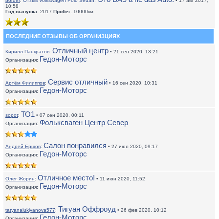
border
:
Отзыв Volkswagen Polo Sedan:
• 17 авг 2017,
10:58
Год выпуска:
2017
Пробег:
10000км
ПОСЛЕДНИЕ ОТЗЫВЫ ОБ ОРГАНИЗЦИЯХ
Отличный центр
Кирилл Панкратов
:
• 21 сен 2020, 13:21
Гедон-Моторс
Организация:
Сервис отличный
Артём Филиппов
:
• 16 сен 2020, 10:31
Гедон-Моторс
Организация:
ТО1
sopot
:
• 07 сен 2020, 00:11
Фольксваген Центр Север
Организация:
Салон понравился
Андрей Ершов
:
• 27 июл 2020, 09:17
Гедон-Моторс
Организация:
Отличное место!
Олег Жорин
:
• 11 июн 2020, 11:52
Гедон-Моторс
Организация:
Тигуан Оффроуд
tatyanalukiyanova577
:
• 26 фев 2020, 10:12
Гедон-Моторс
Организация: