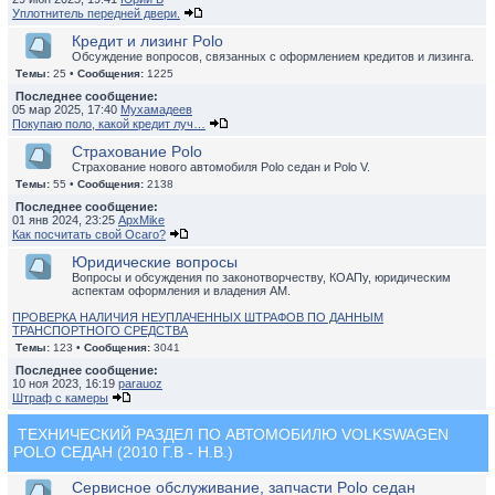
Уплотнитель передней двери.
Кредит и лизинг Polo
Обсуждение вопросов, связанных с оформлением кредитов и лизинга.
Темы:
25 •
Сообщения:
1225
Последнее сообщение:
05 мар 2025, 17:40
Мухамадеев
Покупаю поло, какой кредит луч…
Страхование Polo
Страхование нового автомобиля Polo седан и Polo V.
Темы:
55 •
Сообщения:
2138
Последнее сообщение:
01 янв 2024, 23:25
ApxMike
Как посчитать свой Осаго?
Юридические вопросы
Вопросы и обсуждения по законотворчеству, КОАПу, юридическим
аспектам оформления и владения АМ.
ПРОВЕРКА НАЛИЧИЯ НЕУПЛАЧЕННЫХ ШТРАФОВ ПО ДАННЫМ
ТРАНСПОРТНОГО СРЕДСТВА
Темы:
123 •
Сообщения:
3041
Последнее сообщение:
10 ноя 2023, 16:19
parauoz
Штраф с камеры
ТЕХНИЧЕСКИЙ РАЗДЕЛ ПО АВТОМОБИЛЮ VOLKSWAGEN
POLO СЕДАН (2010 Г.В - Н.В.)
Сервисное обслуживание, запчасти Polo седан