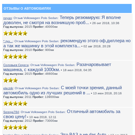
ОТЗЫВЫ О АВТОМОБИЛЯХ
Теперь резюмирую: Я вполне
neyas
:
Отзыв Volkswagen Polo Sedan:
доволен, не смотря на возникшую проб...
• 26 окт 2018, 10:36
Год выпуска:
2015
Пробег:
40000км
рекомендую этого оф.диллера но
* пух...
:
Отзыв Volkswagen Polo Sedan:
а так же машинку в этой комплекта...
• 02 авг 2018, 20:28
Год выпуска:
2010
Пробег:
900км
Разачаровывает
Соловьев Серега
:
Отзыв Volkswagen Polo Sedan:
машинка, с каждой 1000км.
• 18 июл 2018, 04:35
Год выпуска:
2015
Пробег:
46600км
С моей точки зрения, данный
electrik
:
Отзыв Volkswagen Polo Sedan:
автомобиль одно из лучших решений в ...
• 13 июн 2018, 20:16
Год выпуска:
2011
Пробег:
139000км
Отличный автомобиль за
Serega784
:
Отзыв Volkswagen Polo Sedan:
свою цену!
• 10 янв 2018, 12:11
Год выпуска:
2012
Пробег:
73000км
Это ВАЗ а не das Auto.