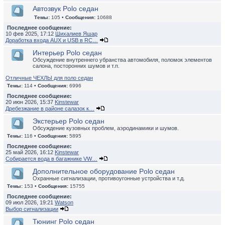
Автозвук Polo седан
Темы:
105 •
Сообщения:
10688
Последнее сообщение:
10 фев 2025, 17:12
Шихалиев Яшар
Доработка входа AUX и USB в RC…
Интерьер Polo седан
Обсуждение внутреннего убранства автомобиля, поломок элементов
салона, посторонних шумов и т.п.
Отличные ЧЕХЛЫ для поло седан
Темы:
114 •
Сообщения:
6996
Последнее сообщение:
20 июн 2026, 15:37
Kinstewar
Дребезжание в районе салазок к…
Экстерьер Polo седан
Обсуждение кузовных проблем, аэродинамики и шумов.
Темы:
116 •
Сообщения:
5895
Последнее сообщение:
25 май 2026, 16:12
Kinstewar
Собирается вода в багажнике VW…
Дополнительное оборудование Polo седан
Охранные сигнализации, противоугонные устройства и т.д.
Темы:
153 •
Сообщения:
15755
Последнее сообщение:
09 июл 2026, 19:21
Watson
Выбор сигнализации
Тюнинг Polo седан