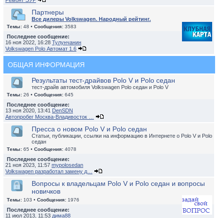
Ремонт ЭУР
Партнеры
Все дилеры Volkswagen. Народный рейтинг.
Темы:
48 •
Сообщения:
3583
Последнее сообщение:
16 ноя 2022, 16:28
Тулунчанин
Volkswagen Polo Автомат 1.6
ОБЩАЯ ИНФОРМАЦИЯ
Результаты тест-драйвов Polo V и Polo седан
тест-драйв автомобиля Volkswagen Polo седан и Polo V
Темы:
26 •
Сообщения:
645
Последнее сообщение:
13 ноя 2020, 13:41
DenSDN
Автопробег Москва-Владивосток …
Пресса о новом Polo V и Polo седан
Статьи, публикации, ссылки на информацию в Интернете о Polo V и Polo
седан
Темы:
65 •
Сообщения:
4078
Последнее сообщение:
21 ноя 2023, 11:57
mypolosedan
Volkswagen разработал замену д…
Вопросы к владельцам Polo V и Polo седан и вопросы
новичков
Темы:
103 •
Сообщения:
1976
Последнее сообщение:
11 июл 2013, 11:53
дима88