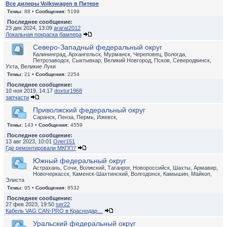
Все дилеры Volkswagen в Питере
Темы:
88 •
Сообщения:
5199
Последнее сообщение:
23 дек 2024, 13:09
ararat2012
Локальная покраска бампера
Северо-Западный федеральный округ
Калининград, Архангельск, Мурманск, Череповец, Вологда,
Петрозаводск, Сыктывкар, Великий Новгород, Псков, Северодвинск,
Ухта, Великие Луки
Темы:
21 •
Сообщения:
2254
Последнее сообщение:
10 ноя 2019, 14:17
doxtur1968
запчасти
Приволжский федеральный округ
Саранск, Пенза, Пермь, Ижевск,
Темы:
143 •
Сообщения:
4559
Последнее сообщение:
13 авг 2023, 10:01
Олег151
Где ремонтировали МКПП?
Южный федеральный округ
Астрахань, Сочи, Волжский, Таганрог, Новороссийск, Шахты, Армавир,
Новочеркасск, Каменск-Шахтинский, Волгодонск, Камышин, Майкоп,
Элиста
Темы:
95 •
Сообщения:
8532
Последнее сообщение:
27 фев 2023, 19:50
ser22
Кабель VAG CAN-PRO в Краснодар…
Уральский федеральный округ