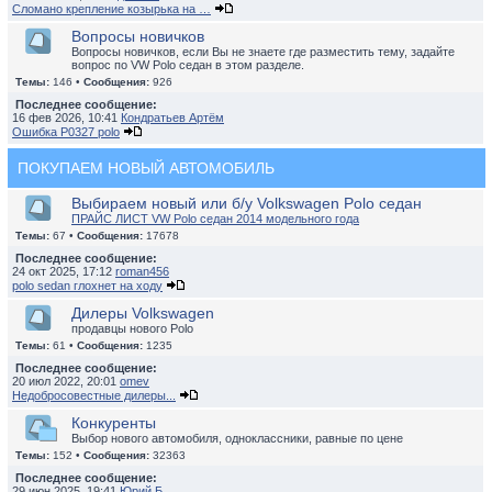
Сломано крепление козырька на …
Вопросы новичков
Вопросы новичков, если Вы не знаете где разместить тему, задайте
вопрос по VW Polo седан в этом разделе.
Темы:
146 •
Сообщения:
926
Последнее сообщение:
16 фев 2026, 10:41
Кондратьев Артём
Ошибка P0327 polo
ПОКУПАЕМ НОВЫЙ АВТОМОБИЛЬ
Выбираем новый или б/у Volkswagen Polo седан
ПРАЙС ЛИСТ VW Polo седан 2014 модельного года
Темы:
67 •
Сообщения:
17678
Последнее сообщение:
24 окт 2025, 17:12
roman456
polo sedan глохнет на ходу
Дилеры Volkswagen
продавцы нового Polo
Темы:
61 •
Сообщения:
1235
Последнее сообщение:
20 июл 2022, 20:01
omev
Недобросовестные дилеры...
Конкуренты
Выбор нового автомобиля, одноклассники, равные по цене
Темы:
152 •
Сообщения:
32363
Последнее сообщение:
29 июн 2025, 19:41
Юрий Б