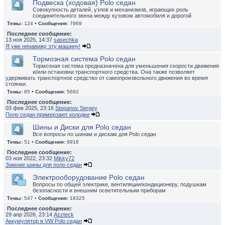
Подвеска (ходовая) Polo седан
Совокупность деталей, узлов и механизмов, играющих роль
соединительного звена между кузовом автомобиля и дорогой
Темы:
124 •
Сообщения:
7969
Последнее сообщение:
13 ноя 2025, 14:37
sasechka
Я уже ненавижу эту машину!
Тормозная система Polo седан
Тормозная система предназначена для уменьшения скорости движения
и/или остановки транспортного средства. Она также позволяет
удерживать транспортное средство от самопроизвольного движения во время
стоянки.
Темы:
85 •
Сообщения:
5692
Последнее сообщение:
03 фев 2025, 23:16
Stepanov Sergey
Поло седан примерзают колодки
Шины и Диски для Polo седан
Все вопросы по шинам и дискам для Polo седан
Темы:
51 •
Сообщения:
9918
Последнее сообщение:
03 ноя 2022, 23:32
Mikky72
Зимние шины для поло седан
Электрооборудование Polo седан
Вопросы по общей электрике, вентиляции/кондиционеру, подушкам
безопасности и внешним осветительным приборам
Темы:
547 •
Сообщения:
18325
Последнее сообщение:
29 апр 2026, 23:14
Azzteck
Аккумулятор в VW Polo седан