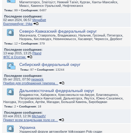
Магнитогорск, Златоуст, Нижний Тагил, Курган, Ханты-Мансийск,
Миасс, Каменск-Уральский, Нефтеюганск
Темы:
99 •
Сообщения:
6487
Последнее сообщение:
02 июл 2024, 06:57
MegaBatt
Екатеринбург -Уфа
Северо-Кавказский федеральный округ
Махачкала, Ставрополь, Владикавказ, Нальчик, Грозный, Пятигорск,
Назрань, Кисловодск, Невинномысск, Хасавюрт, Черкесск, Дербент
Темы:
12 •
Сообщения:
379
Последнее сообщение:
13 мар 2015, 13:25
Pitand
ФПС в Осетии.
Сибирский федеральный округ
Темы:
97 •
Сообщения:
13244
Последнее сообщение:
05 окт 2021, 07:50
neowork
Прибор для отображения темпера…
Дальневосточный федеральный округ
Владивосток, Хабаровск, Комсомольск-на-Амуре, Благовещенск,
Петропавловск-Камчатский, Дальнегорск, Якутск, Южно-Сахалинск,
Находка, Уссурийск, Артём, Магадан, Большой Камень, Биробиджан
Темы:
2 •
Сообщения:
18
Последнее сообщение:
03 ноя 2013, 12:36
MichaelIV
Привет всем владельцам поло се…
Украина
Украинский форум автомобиля Volkswagen Polo седан