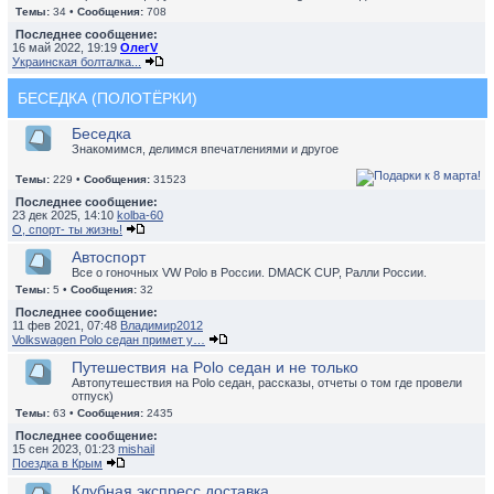
Темы:
34 •
Сообщения:
708
Последнее сообщение:
16 май 2022, 19:19
ОлегV
Украинская болталка...
БЕСЕДКА (ПОЛОТЁРКИ)
Беседка
Знакомимся, делимся впечатлениями и другое
Темы:
229 •
Сообщения:
31523
Последнее сообщение:
23 дек 2025, 14:10
kolba-60
О, спорт- ты жизнь!
Автоспорт
Все о гоночных VW Polo в России. DMACK CUP, Ралли России.
Темы:
5 •
Сообщения:
32
Последнее сообщение:
11 фев 2021, 07:48
Владимир2012
Volkswagen Polo седан примет у…
Путешествия на Polo седан и не только
Автопутешествия на Polo седан, рассказы, отчеты о том где провели
отпуск)
Темы:
63 •
Сообщения:
2435
Последнее сообщение:
15 сен 2023, 01:23
mishail
Поездка в Крым
Клубная экспресс доставка