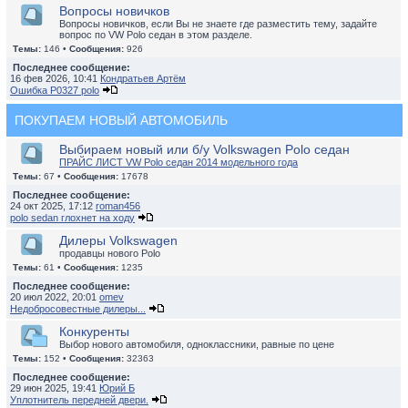
Вопросы новичков
Вопросы новичков, если Вы не знаете где разместить тему, задайте
вопрос по VW Polo седан в этом разделе.
Темы:
146 •
Сообщения:
926
Последнее сообщение:
16 фев 2026, 10:41
Кондратьев Артём
Ошибка P0327 polo
ПОКУПАЕМ НОВЫЙ АВТОМОБИЛЬ
Выбираем новый или б/у Volkswagen Polo седан
ПРАЙС ЛИСТ VW Polo седан 2014 модельного года
Темы:
67 •
Сообщения:
17678
Последнее сообщение:
24 окт 2025, 17:12
roman456
polo sedan глохнет на ходу
Дилеры Volkswagen
продавцы нового Polo
Темы:
61 •
Сообщения:
1235
Последнее сообщение:
20 июл 2022, 20:01
omev
Недобросовестные дилеры...
Конкуренты
Выбор нового автомобиля, одноклассники, равные по цене
Темы:
152 •
Сообщения:
32363
Последнее сообщение:
29 июн 2025, 19:41
Юрий Б
Уплотнитель передней двери.