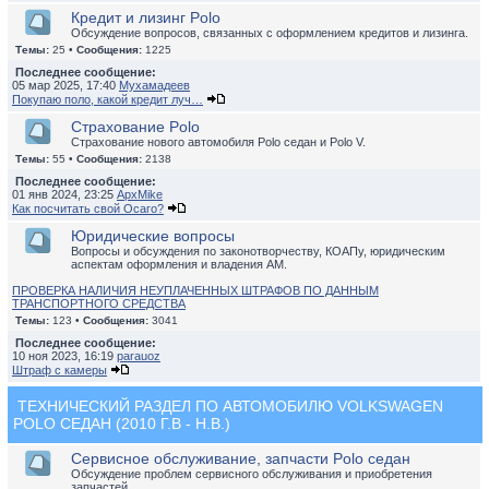
Кредит и лизинг Polo
Обсуждение вопросов, связанных с оформлением кредитов и лизинга.
Темы:
25 •
Сообщения:
1225
Последнее сообщение:
05 мар 2025, 17:40
Мухамадеев
Покупаю поло, какой кредит луч…
Страхование Polo
Страхование нового автомобиля Polo седан и Polo V.
Темы:
55 •
Сообщения:
2138
Последнее сообщение:
01 янв 2024, 23:25
ApxMike
Как посчитать свой Осаго?
Юридические вопросы
Вопросы и обсуждения по законотворчеству, КОАПу, юридическим
аспектам оформления и владения АМ.
ПРОВЕРКА НАЛИЧИЯ НЕУПЛАЧЕННЫХ ШТРАФОВ ПО ДАННЫМ
ТРАНСПОРТНОГО СРЕДСТВА
Темы:
123 •
Сообщения:
3041
Последнее сообщение:
10 ноя 2023, 16:19
parauoz
Штраф с камеры
ТЕХНИЧЕСКИЙ РАЗДЕЛ ПО АВТОМОБИЛЮ VOLKSWAGEN
POLO СЕДАН (2010 Г.В - Н.В.)
Сервисное обслуживание, запчасти Polo седан
Обсуждение проблем сервисного обслуживания и приобретения
запчастей.