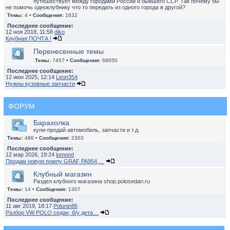
путешествует между городами России и бывшего ССР. Так почему бы
не помочь одноклубнику что то передать из одного города в другой?
Темы:
4 •
Сообщения:
1632
Последнее сообщение:
12 ноя 2018, 11:58
diko
Клубная ПОЧТА !
Перенесенные темы
Темы:
7457 •
Сообщения:
68050
Последнее сообщение:
12 июн 2025, 12:14
Leon354
Нужны кузовные запчасти
ФОРУМ
Барахолка
купи-продай автомобиль, запчасти и т.д.
Темы:
486 •
Сообщения:
2303
Последнее сообщение:
12 мар 2026, 19:24
lomond
Продам новую помпу GRAF PA954,…
Клубный магазин
Раздел клубного магазина shop.polosedan.ru
Темы:
14 •
Сообщения:
1307
Последнее сообщение:
11 авг 2019, 18:17
Polunin86
Разбор VW POLO седан, б/у дета…