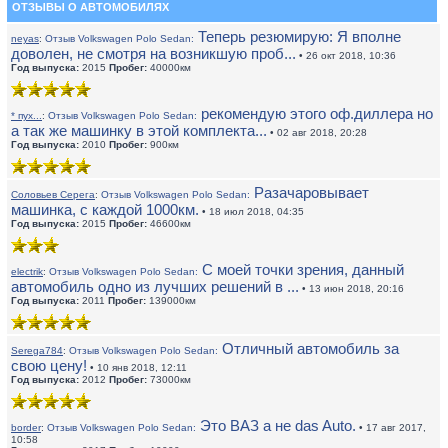
ОТЗЫВЫ О АВТОМОБИЛЯХ
Теперь резюмирую: Я вполне
neyas
:
Отзыв Volkswagen Polo Sedan:
доволен, не смотря на возникшую проб...
• 26 окт 2018, 10:36
Год выпуска:
2015
Пробег:
40000км
рекомендую этого оф.диллера но
* пух...
:
Отзыв Volkswagen Polo Sedan:
а так же машинку в этой комплекта...
• 02 авг 2018, 20:28
Год выпуска:
2010
Пробег:
900км
Разачаровывает
Соловьев Серега
:
Отзыв Volkswagen Polo Sedan:
машинка, с каждой 1000км.
• 18 июл 2018, 04:35
Год выпуска:
2015
Пробег:
46600км
С моей точки зрения, данный
electrik
:
Отзыв Volkswagen Polo Sedan:
автомобиль одно из лучших решений в ...
• 13 июн 2018, 20:16
Год выпуска:
2011
Пробег:
139000км
Отличный автомобиль за
Serega784
:
Отзыв Volkswagen Polo Sedan:
свою цену!
• 10 янв 2018, 12:11
Год выпуска:
2012
Пробег:
73000км
Это ВАЗ а не das Auto.
border
:
Отзыв Volkswagen Polo Sedan:
• 17 авг 2017,
10:58