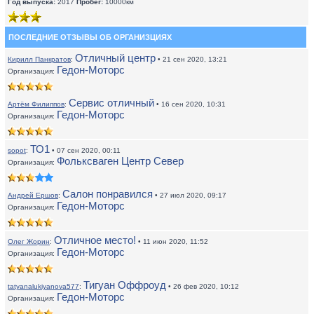
Год выпуска:
2017
Пробег:
10000км
ПОСЛЕДНИЕ ОТЗЫВЫ ОБ ОРГАНИЗЦИЯХ
Отличный центр
Кирилл Панкратов
:
• 21 сен 2020, 13:21
Гедон-Моторс
Организация:
Сервис отличный
Артём Филиппов
:
• 16 сен 2020, 10:31
Гедон-Моторс
Организация:
ТО1
sopot
:
• 07 сен 2020, 00:11
Фольксваген Центр Север
Организация:
Салон понравился
Андрей Ершов
:
• 27 июл 2020, 09:17
Гедон-Моторс
Организация:
Отличное место!
Олег Жорин
:
• 11 июн 2020, 11:52
Гедон-Моторс
Организация:
Тигуан Оффроуд
tatyanalukiyanova577
:
• 26 фев 2020, 10:12
Гедон-Моторс
Организация: