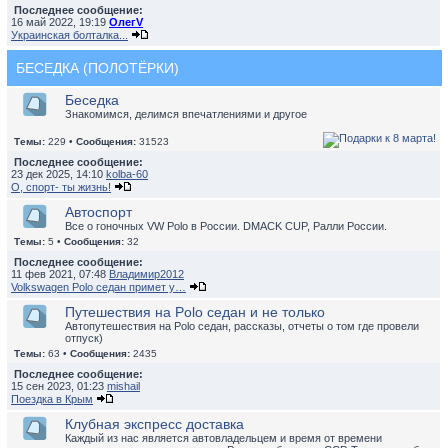
Последнее сообщение:
16 май 2022, 19:19
ОлегV
Украинская болталка...
БЕСЕДКА (ПОЛОТЁРКИ)
Беседка
Знакомимся, делимся впечатлениями и другое
Темы:
229 •
Сообщения:
31523
Последнее сообщение:
23 дек 2025, 14:10
kolba-60
О, спорт- ты жизнь!
Автоспорт
Все о гоночных VW Polo в России. DMACK CUP, Ралли России.
Темы:
5 •
Сообщения:
32
Последнее сообщение:
11 фев 2021, 07:48
Владимир2012
Volkswagen Polo седан примет у…
Путешествия на Polo седан и не только
Автопутешествия на Polo седан, рассказы, отчеты о том где провели
отпуск)
Темы:
63 •
Сообщения:
2435
Последнее сообщение:
15 сен 2023, 01:23
mishail
Поездка в Крым
Клубная экспресс доставка
Каждый из нас является автовладельцем и время от времени