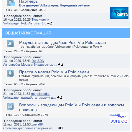
Партнеры
Все дилеры Volkswagen. Народный рейтинг.
Темы:
48 •
Сообщения:
3583
Последнее сообщение:
16 ноя 2022, 16:28
Тулунчанин
Volkswagen Polo Автомат 1.6
ОБЩАЯ ИНФОРМАЦИЯ
Результаты тест-драйвов Polo V и Polo седан
тест-драйв автомобиля Volkswagen Polo седан и Polo V
Темы:
26 •
Сообщения:
645
Последнее сообщение:
13 ноя 2020, 13:41
DenSDN
Автопробег Москва-Владивосток …
Пресса о новом Polo V и Polo седан
Статьи, публикации, ссылки на информацию в Интернете о Polo V и Polo
седан
Темы:
65 •
Сообщения:
4078
Последнее сообщение:
21 ноя 2023, 11:57
mypolosedan
Volkswagen разработал замену д…
Вопросы к владельцам Polo V и Polo седан и вопросы
новичков
Темы:
103 •
Сообщения:
1976
Последнее сообщение:
11 июл 2013, 11:53
дима88
Сломано крепление козырька на …