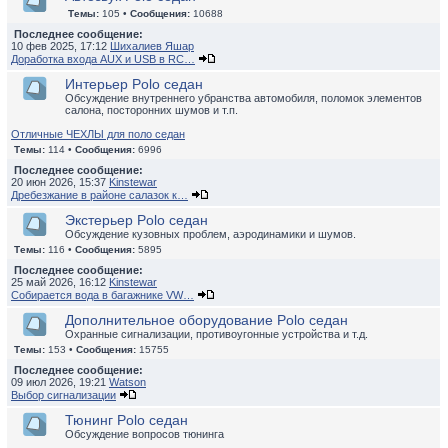
Темы:
105 •
Сообщения:
10688
Последнее сообщение:
10 фев 2025, 17:12
Шихалиев Яшар
Доработка входа AUX и USB в RC…
Интерьер Polo седан
Обсуждение внутреннего убранства автомобиля, поломок элементов
салона, посторонних шумов и т.п.
Отличные ЧЕХЛЫ для поло седан
Темы:
114 •
Сообщения:
6996
Последнее сообщение:
20 июн 2026, 15:37
Kinstewar
Дребезжание в районе салазок к…
Экстерьер Polo седан
Обсуждение кузовных проблем, аэродинамики и шумов.
Темы:
116 •
Сообщения:
5895
Последнее сообщение:
25 май 2026, 16:12
Kinstewar
Собирается вода в багажнике VW…
Дополнительное оборудование Polo седан
Охранные сигнализации, противоугонные устройства и т.д.
Темы:
153 •
Сообщения:
15755
Последнее сообщение:
09 июл 2026, 19:21
Watson
Выбор сигнализации
Тюнинг Polo седан
Обсуждение вопросов тюнинга