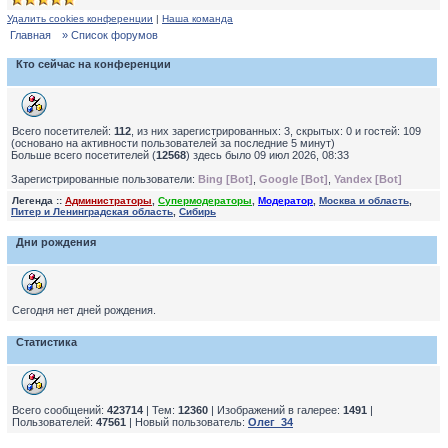
Удалить cookies конференции
|
Наша команда
Главная
» Список форумов
Кто сейчас на конференции
Всего посетителей:
112
, из них зарегистрированных: 3, скрытых: 0 и гостей: 109
(основано на активности пользователей за последние 5 минут)
Больше всего посетителей (
12568
) здесь было 09 июл 2026, 08:33
Зарегистрированные пользователи:
Bing [Bot]
,
Google [Bot]
,
Yandex [Bot]
Легенда ::
Администраторы
,
Супермодераторы
,
Модератор
,
Москва и область
,
Питер и Ленинградская область
,
Сибирь
Дни рождения
Сегодня нет дней рождения.
Статистика
Всего сообщений:
423714
| Тем:
12360
| Изображений в галерее:
1491
|
Пользователей:
47561
| Новый пользователь:
Олег_34