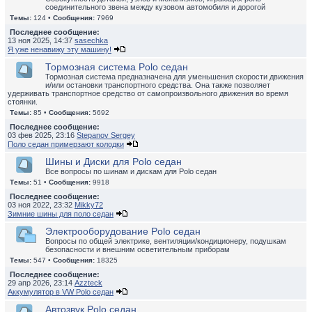
соединительного звена между кузовом автомобиля и дорогой
Темы:
124 •
Сообщения:
7969
Последнее сообщение:
13 ноя 2025, 14:37
sasechka
Я уже ненавижу эту машину!
Тормозная система Polo седан
Тормозная система предназначена для уменьшения скорости движения
и/или остановки транспортного средства. Она также позволяет
удерживать транспортное средство от самопроизвольного движения во время
стоянки.
Темы:
85 •
Сообщения:
5692
Последнее сообщение:
03 фев 2025, 23:16
Stepanov Sergey
Поло седан примерзают колодки
Шины и Диски для Polo седан
Все вопросы по шинам и дискам для Polo седан
Темы:
51 •
Сообщения:
9918
Последнее сообщение:
03 ноя 2022, 23:32
Mikky72
Зимние шины для поло седан
Электрооборудование Polo седан
Вопросы по общей электрике, вентиляции/кондиционеру, подушкам
безопасности и внешним осветительным приборам
Темы:
547 •
Сообщения:
18325
Последнее сообщение:
29 апр 2026, 23:14
Azzteck
Аккумулятор в VW Polo седан
Автозвук Polo седан