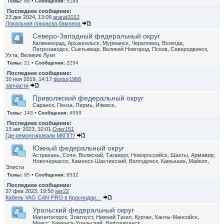
Темы:
88 •
Сообщения:
5199
Последнее сообщение:
23 дек 2024, 13:09
ararat2012
Локальная покраска бампера
Северо-Западный федеральный округ
Калининград, Архангельск, Мурманск, Череповец, Вологда,
Петрозаводск, Сыктывкар, Великий Новгород, Псков, Северодвинск,
Ухта, Великие Луки
Темы:
21 •
Сообщения:
2254
Последнее сообщение:
10 ноя 2019, 14:17
doxtur1968
запчасти
Приволжский федеральный округ
Саранск, Пенза, Пермь, Ижевск,
Темы:
143 •
Сообщения:
4559
Последнее сообщение:
13 авг 2023, 10:01
Олег151
Где ремонтировали МКПП?
Южный федеральный округ
Астрахань, Сочи, Волжский, Таганрог, Новороссийск, Шахты, Армавир,
Новочеркасск, Каменск-Шахтинский, Волгодонск, Камышин, Майкоп,
Элиста
Темы:
95 •
Сообщения:
8532
Последнее сообщение:
27 фев 2023, 19:50
ser22
Кабель VAG CAN-PRO в Краснодар…
Уральский федеральный округ
Магнитогорск, Златоуст, Нижний Тагил, Курган, Ханты-Мансийск,
Миасс, Каменск-Уральский, Нефтеюганск