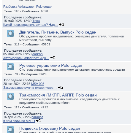
Разборка Volkswagen Polo седан
Темы:
110 •
Сообщения:
6828
Последнее сообщение:
15 май 2025, 12:39
Тина
Какой производитель лучше? Над…
Двигатель, Питание, Выпуск Polo седан
Обсуждение проблем по двигателю, электрике двигателя, топливной
магистрали, выхлопу.
Темы:
318 •
Сообщения:
45803
Последнее сообщение:
05 май 2026, 09:50
darkbai
Автомобиль начал "есть&qu…
Рулевое управление Polo седан
Система управления направлением движения транспортных средств
Темы:
73 •
Сообщения:
3620
Последнее сообщение:
20 окт 2024, 22:15
MSV 098
Закусывание руля в около нулев…
Трансмиссия (МКПП, АКПП) Polo седан
Совокупность агрегатов и механизмов, соединяющих двигатель с
ведущими колёсами автомобиля
Темы:
113 •
Сообщения:
4712
Последнее сообщение:
16 дек 2025, 21:26
parauoz
в чем отличие МКПП
Подвеска (ходовая) Polo седан
Совокупность деталей, узлов и механизмов, играющих роль