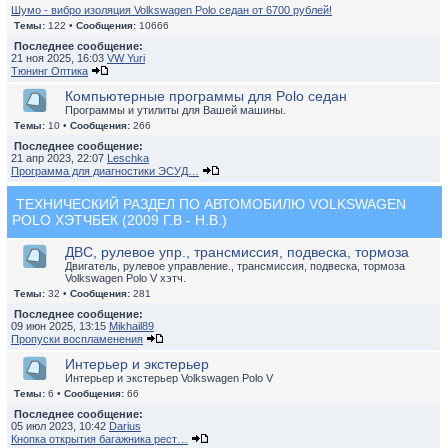
Шумо - вибро изоляция Volkswagen Polo седан от 6700 рублей!
Темы:
122 •
Сообщения:
10666
Последнее сообщение:
21 ноя 2025, 16:03
VW Yuri
Тюнинг Оптика
Компьютерные программы для Polo седан
Программы и утилиты для Вашей машины.
Темы:
10 •
Сообщения:
266
Последнее сообщение:
21 апр 2023, 22:07
Leschka
Программа для диагностики ЭСУД…
ТЕХНИЧЕСКИЙ РАЗДЕЛ ПО АВТОМОБИЛЮ VOLKSWAGEN
POLO ХЭТЧБЕК (2009 Г.В - Н.В.)
ДВС, рулевое упр., трансмиссия, подвеска, тормоза
Двигатель, рулевое управление., трансмиссия, подвеска, тормоза
Volkswagen Polo V хэтч.
Темы:
32 •
Сообщения:
281
Последнее сообщение:
09 июн 2025, 13:15
Mikhail89
Пропуски воспламенения
Интерьер и экстерьер
Интерьер и экстерьер Volkswagen Polo V
Темы:
6 •
Сообщения:
66
Последнее сообщение:
05 июл 2023, 10:42
Darius
Кнопка открытия багажника рест…