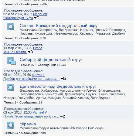
Темы:
99 •
Сообщения:
6487
Последнее сообщение:
02 июл 2024, 06:57
MegaBatt
Екатеринбург -Уфа
Северо-Кавказский федеральный округ
Махачкала, Ставрополь, Владикавказ, Нальчик, Грозный, Пятигорск,
Назрань, Кисловодск, Невинномысск, Хасавюрт, Черкесск, Дербент
Темы:
12 •
Сообщения:
379
Последнее сообщение:
13 мар 2015, 13:25
Pitand
ФПС в Осетии.
Сибирский федеральный округ
Темы:
97 •
Сообщения:
13244
Последнее сообщение:
05 окт 2021, 07:50
neowork
Прибор для отображения темпера…
Дальневосточный федеральный округ
Владивосток, Хабаровск, Комсомольск-на-Амуре, Благовещенск,
Петропавловск-Камчатский, Дальнегорск, Якутск, Южно-Сахалинск,
Находка, Уссурийск, Артём, Магадан, Большой Камень, Биробиджан
Темы:
2 •
Сообщения:
18
Последнее сообщение:
03 ноя 2013, 12:36
MichaelIV
Привет всем владельцам поло се…
Украина
Украинский форум автомобиля Volkswagen Polo седан
Темы:
34 •
Сообщения:
708