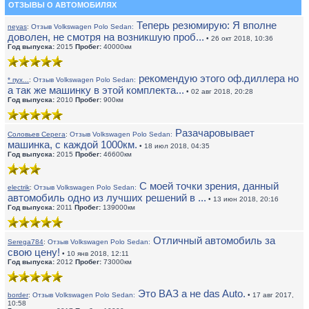
ОТЗЫВЫ О АВТОМОБИЛЯХ
Теперь резюмирую: Я вполне
neyas
:
Отзыв Volkswagen Polo Sedan:
доволен, не смотря на возникшую проб...
• 26 окт 2018, 10:36
Год выпуска:
2015
Пробег:
40000км
рекомендую этого оф.диллера но
* пух...
:
Отзыв Volkswagen Polo Sedan:
а так же машинку в этой комплекта...
• 02 авг 2018, 20:28
Год выпуска:
2010
Пробег:
900км
Разачаровывает
Соловьев Серега
:
Отзыв Volkswagen Polo Sedan:
машинка, с каждой 1000км.
• 18 июл 2018, 04:35
Год выпуска:
2015
Пробег:
46600км
С моей точки зрения, данный
electrik
:
Отзыв Volkswagen Polo Sedan:
автомобиль одно из лучших решений в ...
• 13 июн 2018, 20:16
Год выпуска:
2011
Пробег:
139000км
Отличный автомобиль за
Serega784
:
Отзыв Volkswagen Polo Sedan:
свою цену!
• 10 янв 2018, 12:11
Год выпуска:
2012
Пробег:
73000км
Это ВАЗ а не das Auto.
border
:
Отзыв Volkswagen Polo Sedan:
• 17 авг 2017,
10:58