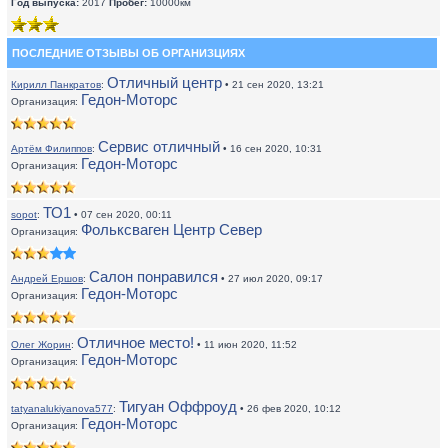
Год выпуска:
2017
Пробег:
10000км
ПОСЛЕДНИЕ ОТЗЫВЫ ОБ ОРГАНИЗЦИЯХ
Отличный центр
Кирилл Панкратов
:
• 21 сен 2020, 13:21
Гедон-Моторс
Организация:
Сервис отличный
Артём Филиппов
:
• 16 сен 2020, 10:31
Гедон-Моторс
Организация:
ТО1
sopot
:
• 07 сен 2020, 00:11
Фольксваген Центр Север
Организация:
Салон понравился
Андрей Ершов
:
• 27 июл 2020, 09:17
Гедон-Моторс
Организация:
Отличное место!
Олег Жорин
:
• 11 июн 2020, 11:52
Гедон-Моторс
Организация:
Тигуан Оффроуд
tatyanalukiyanova577
:
• 26 фев 2020, 10:12
Гедон-Моторс
Организация: