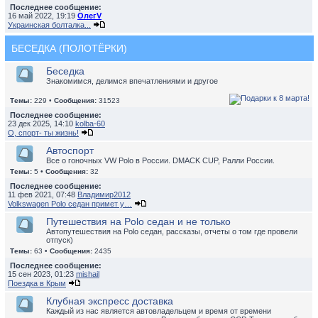
Последнее сообщение:
16 май 2022, 19:19
ОлегV
Украинская болталка...
БЕСЕДКА (ПОЛОТЁРКИ)
Беседка
Знакомимся, делимся впечатлениями и другое
Темы:
229 •
Сообщения:
31523
Последнее сообщение:
23 дек 2025, 14:10
kolba-60
О, спорт- ты жизнь!
Автоспорт
Все о гоночных VW Polo в России. DMACK CUP, Ралли России.
Темы:
5 •
Сообщения:
32
Последнее сообщение:
11 фев 2021, 07:48
Владимир2012
Volkswagen Polo седан примет у…
Путешествия на Polo седан и не только
Автопутешествия на Polo седан, рассказы, отчеты о том где провели
отпуск)
Темы:
63 •
Сообщения:
2435
Последнее сообщение:
15 сен 2023, 01:23
mishail
Поездка в Крым
Клубная экспресс доставка
Каждый из нас является автовладельцем и время от времени