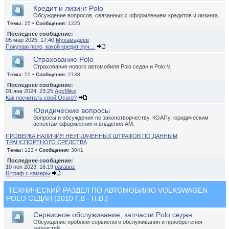
Кредит и лизинг Polo
Обсуждение вопросов, связанных с оформлением кредитов и лизинга.
Темы:
25 •
Сообщения:
1225
Последнее сообщение:
05 мар 2025, 17:40
Мухамадеев
Покупаю поло, какой кредит луч…
Страхование Polo
Страхование нового автомобиля Polo седан и Polo V.
Темы:
55 •
Сообщения:
2138
Последнее сообщение:
01 янв 2024, 23:25
ApxMike
Как посчитать свой Осаго?
Юридические вопросы
Вопросы и обсуждения по законотворчеству, КОАПу, юридическим
аспектам оформления и владения АМ.
ПРОВЕРКА НАЛИЧИЯ НЕУПЛАЧЕННЫХ ШТРАФОВ ПО ДАННЫМ
ТРАНСПОРТНОГО СРЕДСТВА
Темы:
123 •
Сообщения:
3041
Последнее сообщение:
10 ноя 2023, 16:19
parauoz
Штраф с камеры
ТЕХНИЧЕСКИЙ РАЗДЕЛ ПО АВТОМОБИЛЮ VOLKSWAGEN
POLO СЕДАН (2010 Г.В - Н.В.)
Сервисное обслуживание, запчасти Polo седан
Обсуждение проблем сервисного обслуживания и приобретения
запчастей.