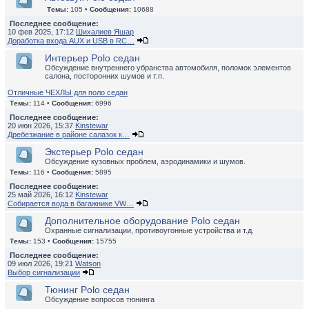
Темы:
105 •
Сообщения:
10688
Последнее сообщение:
10 фев 2025, 17:12
Шихалиев Яшар
Доработка входа AUX и USB в RC…
Интерьер Polo седан
Обсуждение внутреннего убранства автомобиля, поломок элементов
салона, посторонних шумов и т.п.
Отличные ЧЕХЛЫ для поло седан
Темы:
114 •
Сообщения:
6996
Последнее сообщение:
20 июн 2026, 15:37
Kinstewar
Дребезжание в районе салазок к…
Экстерьер Polo седан
Обсуждение кузовных проблем, аэродинамики и шумов.
Темы:
116 •
Сообщения:
5895
Последнее сообщение:
25 май 2026, 16:12
Kinstewar
Собирается вода в багажнике VW…
Дополнительное оборудование Polo седан
Охранные сигнализации, противоугонные устройства и т.д.
Темы:
153 •
Сообщения:
15755
Последнее сообщение:
09 июл 2026, 19:21
Watson
Выбор сигнализации
Тюнинг Polo седан
Обсуждение вопросов тюнинга