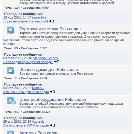
соединительного звена между кузовом автомобиля и дорогой
Темы:
124 •
Сообщения:
7969
Последнее сообщение:
13 ноя 2025, 14:37
sasechka
Я уже ненавижу эту машину!
Тормозная система Polo седан
Тормозная система предназначена для уменьшения скорости движения
и/или остановки транспортного средства. Она также позволяет
удерживать транспортное средство от самопроизвольного движения во время
стоянки.
Темы:
85 •
Сообщения:
5692
Последнее сообщение:
03 фев 2025, 23:16
Stepanov Sergey
Поло седан примерзают колодки
Шины и Диски для Polo седан
Все вопросы по шинам и дискам для Polo седан
Темы:
51 •
Сообщения:
9918
Последнее сообщение:
03 ноя 2022, 23:32
Mikky72
Зимние шины для поло седан
Электрооборудование Polo седан
Вопросы по общей электрике, вентиляции/кондиционеру, подушкам
безопасности и внешним осветительным приборам
Темы:
547 •
Сообщения:
18325
Последнее сообщение:
29 апр 2026, 23:14
Azzteck
Аккумулятор в VW Polo седан
Автозвук Polo седан