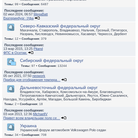
Темы:
99 •
Сообщения:
6487
Последнее сообщение:
02 июл 2024, 06:57
MegaBatt
Екатеринбург -Уфа
Северо-Кавказский федеральный округ
Махачкала, Ставрополь, Владикавказ, Нальчик, Грозный, Пятигорск,
Назрань, Кисловодск, Невинномысск, Хасавюрт, Черкесск, Дербент
Темы:
12 •
Сообщения:
379
Последнее сообщение:
13 мар 2015, 13:25
Pitand
ФПС в Осетии.
Сибирский федеральный округ
Темы:
97 •
Сообщения:
13244
Последнее сообщение:
05 окт 2021, 07:50
neowork
Прибор для отображения темпера…
Дальневосточный федеральный округ
Владивосток, Хабаровск, Комсомольск-на-Амуре, Благовещенск,
Петропавловск-Камчатский, Дальнегорск, Якутск, Южно-Сахалинск,
Находка, Уссурийск, Артём, Магадан, Большой Камень, Биробиджан
Темы:
2 •
Сообщения:
18
Последнее сообщение:
03 ноя 2013, 12:36
MichaelIV
Привет всем владельцам поло се…
Украина
Украинский форум автомобиля Volkswagen Polo седан
Темы:
34 •
Сообщения:
708