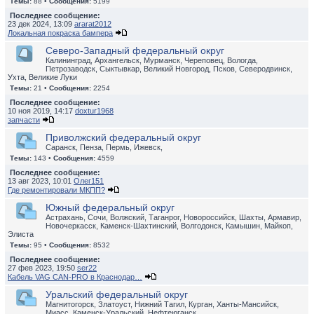
Темы:
88 •
Сообщения:
5199
Последнее сообщение:
23 дек 2024, 13:09
ararat2012
Локальная покраска бампера
Северо-Западный федеральный округ
Калининград, Архангельск, Мурманск, Череповец, Вологда,
Петрозаводск, Сыктывкар, Великий Новгород, Псков, Северодвинск,
Ухта, Великие Луки
Темы:
21 •
Сообщения:
2254
Последнее сообщение:
10 ноя 2019, 14:17
doxtur1968
запчасти
Приволжский федеральный округ
Саранск, Пенза, Пермь, Ижевск,
Темы:
143 •
Сообщения:
4559
Последнее сообщение:
13 авг 2023, 10:01
Олег151
Где ремонтировали МКПП?
Южный федеральный округ
Астрахань, Сочи, Волжский, Таганрог, Новороссийск, Шахты, Армавир,
Новочеркасск, Каменск-Шахтинский, Волгодонск, Камышин, Майкоп,
Элиста
Темы:
95 •
Сообщения:
8532
Последнее сообщение:
27 фев 2023, 19:50
ser22
Кабель VAG CAN-PRO в Краснодар…
Уральский федеральный округ
Магнитогорск, Златоуст, Нижний Тагил, Курган, Ханты-Мансийск,
Миасс, Каменск-Уральский, Нефтеюганск