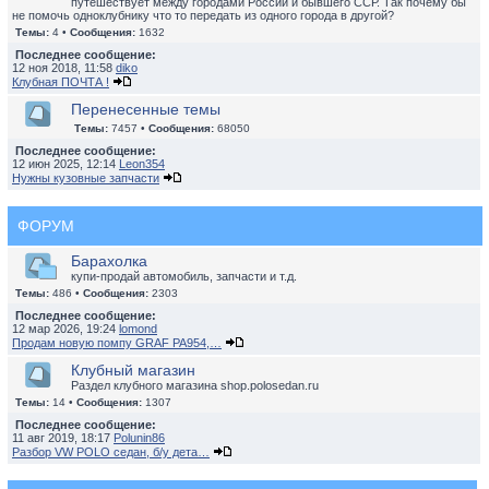
путешествует между городами России и бывшего ССР. Так почему бы
не помочь одноклубнику что то передать из одного города в другой?
Темы:
4 •
Сообщения:
1632
Последнее сообщение:
12 ноя 2018, 11:58
diko
Клубная ПОЧТА !
Перенесенные темы
Темы:
7457 •
Сообщения:
68050
Последнее сообщение:
12 июн 2025, 12:14
Leon354
Нужны кузовные запчасти
ФОРУМ
Барахолка
купи-продай автомобиль, запчасти и т.д.
Темы:
486 •
Сообщения:
2303
Последнее сообщение:
12 мар 2026, 19:24
lomond
Продам новую помпу GRAF PA954,…
Клубный магазин
Раздел клубного магазина shop.polosedan.ru
Темы:
14 •
Сообщения:
1307
Последнее сообщение:
11 авг 2019, 18:17
Polunin86
Разбор VW POLO седан, б/у дета…