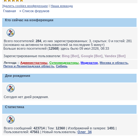
Удалить cookies конференции
|
Наша команда
Главная
» Список форумов
Кто сейчас на конференции
Всего посетителей:
284
, из них зарегистрированных: 3, скрытых: 0 и гостей: 281
(основано на активности пользователей за последние 5 минут)
Больше всего посетителей (
12568
) здесь было 09 июл 2026, 08:33
Зарегистрированные пользователи:
Bing [Bot]
,
Google [Bot]
,
Yandex [Bot]
Легенда ::
Администраторы
,
Супермодераторы
,
Модератор
,
Москва и область
,
Питер и Ленинградская область
,
Сибирь
Дни рождения
Сегодня нет дней рождения.
Статистика
Всего сообщений:
423714
| Тем:
12360
| Изображений в галерее:
1491
|
Пользователей:
47561
| Новый пользователь:
Олег_34