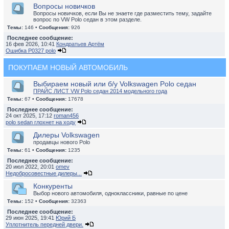
Вопросы новичков
Вопросы новичков, если Вы не знаете где разместить тему, задайте
вопрос по VW Polo седан в этом разделе.
Темы:
146 •
Сообщения:
926
Последнее сообщение:
16 фев 2026, 10:41
Кондратьев Артём
Ошибка P0327 polo
ПОКУПАЕМ НОВЫЙ АВТОМОБИЛЬ
Выбираем новый или б/у Volkswagen Polo седан
ПРАЙС ЛИСТ VW Polo седан 2014 модельного года
Темы:
67 •
Сообщения:
17678
Последнее сообщение:
24 окт 2025, 17:12
roman456
polo sedan глохнет на ходу
Дилеры Volkswagen
продавцы нового Polo
Темы:
61 •
Сообщения:
1235
Последнее сообщение:
20 июл 2022, 20:01
omev
Недобросовестные дилеры...
Конкуренты
Выбор нового автомобиля, одноклассники, равные по цене
Темы:
152 •
Сообщения:
32363
Последнее сообщение:
29 июн 2025, 19:41
Юрий Б
Уплотнитель передней двери.