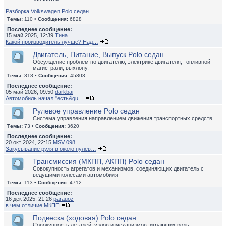
Разборка Volkswagen Polo седан
Темы:
110 •
Сообщения:
6828
Последнее сообщение:
15 май 2025, 12:39
Тина
Какой производитель лучше? Над…
Двигатель, Питание, Выпуск Polo седан
Обсуждение проблем по двигателю, электрике двигателя, топливной
магистрали, выхлопу.
Темы:
318 •
Сообщения:
45803
Последнее сообщение:
05 май 2026, 09:50
darkbai
Автомобиль начал "есть&qu…
Рулевое управление Polo седан
Система управления направлением движения транспортных средств
Темы:
73 •
Сообщения:
3620
Последнее сообщение:
20 окт 2024, 22:15
MSV 098
Закусывание руля в около нулев…
Трансмиссия (МКПП, АКПП) Polo седан
Совокупность агрегатов и механизмов, соединяющих двигатель с
ведущими колёсами автомобиля
Темы:
113 •
Сообщения:
4712
Последнее сообщение:
16 дек 2025, 21:26
parauoz
в чем отличие МКПП
Подвеска (ходовая) Polo седан
Совокупность деталей, узлов и механизмов, играющих роль