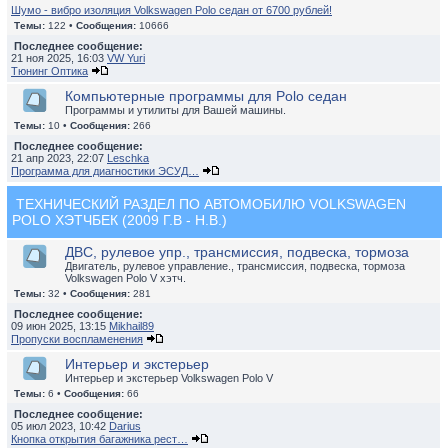
Шумо - вибро изоляция Volkswagen Polo седан от 6700 рублей!
Темы:
122 •
Сообщения:
10666
Последнее сообщение:
21 ноя 2025, 16:03
VW Yuri
Тюнинг Оптика
Компьютерные программы для Polo седан
Программы и утилиты для Вашей машины.
Темы:
10 •
Сообщения:
266
Последнее сообщение:
21 апр 2023, 22:07
Leschka
Программа для диагностики ЭСУД…
ТЕХНИЧЕСКИЙ РАЗДЕЛ ПО АВТОМОБИЛЮ VOLKSWAGEN
POLO ХЭТЧБЕК (2009 Г.В - Н.В.)
ДВС, рулевое упр., трансмиссия, подвеска, тормоза
Двигатель, рулевое управление., трансмиссия, подвеска, тормоза
Volkswagen Polo V хэтч.
Темы:
32 •
Сообщения:
281
Последнее сообщение:
09 июн 2025, 13:15
Mikhail89
Пропуски воспламенения
Интерьер и экстерьер
Интерьер и экстерьер Volkswagen Polo V
Темы:
6 •
Сообщения:
66
Последнее сообщение:
05 июл 2023, 10:42
Darius
Кнопка открытия багажника рест…