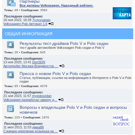
Партнеры
Все дилеры Volkswagen. Народный рейтинг.
Темы:
48 •
Сообщения:
3583
Последнее сообщение:
16 ноя 2022, 16:28
Тулунчанин
Volkswagen Polo Автомат 1.6
ОБЩАЯ ИНФОРМАЦИЯ
Результаты тест-драйвов Polo V и Polo седан
тест-драйв автомобиля Volkswagen Polo седан и Polo V
Темы:
26 •
Сообщения:
645
Последнее сообщение:
13 ноя 2020, 13:41
DenSDN
Автопробег Москва-Владивосток …
Пресса о новом Polo V и Polo седан
Статьи, публикации, ссылки на информацию в Интернете о Polo V и Polo
седан
Темы:
65 •
Сообщения:
4078
Последнее сообщение:
21 ноя 2023, 11:57
mypolosedan
Volkswagen разработал замену д…
Вопросы к владельцам Polo V и Polo седан и вопросы
новичков
Темы:
103 •
Сообщения:
1976
Последнее сообщение:
11 июл 2013, 11:53
дима88
Сломано крепление козырька на …