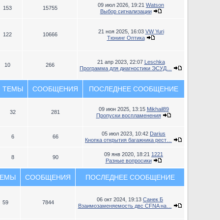
09 июл 2026, 19:21
Watson
153
15755
Выбор сигнализации
21 ноя 2025, 16:03
VW Yuri
122
10666
Тюнинг Оптика
21 апр 2023, 22:07
Leschka
10
266
Программа для диагностики ЭСУД…
ТЕМЫ
СООБЩЕНИЯ
ПОСЛЕДНЕЕ СООБЩЕНИЕ
09 июн 2025, 13:15
Mikhail89
32
281
Пропуски воспламенения
05 июл 2023, 10:42
Darius
6
66
Кнопка открытия багажника рест…
09 янв 2020, 18:21
1221
8
90
Разные вопросики
ЕМЫ
СООБЩЕНИЯ
ПОСЛЕДНЕЕ СООБЩЕНИЕ
06 окт 2024, 19:13
Санек Б
59
7844
Взаимозаменяемость двс CFNA на…