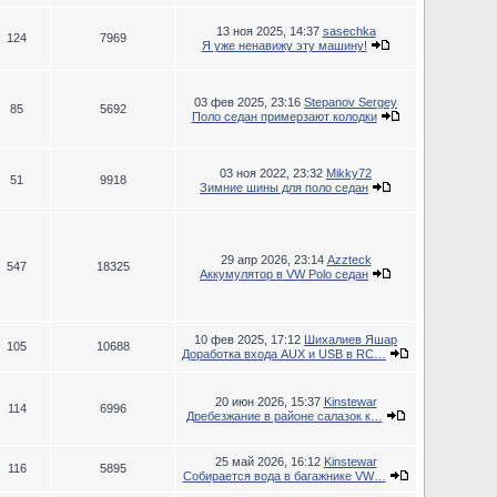
13 ноя 2025, 14:37
sasechka
124
7969
Я уже ненавижу эту машину!
03 фев 2025, 23:16
Stepanov Sergey
85
5692
Поло седан примерзают колодки
03 ноя 2022, 23:32
Mikky72
51
9918
Зимние шины для поло седан
29 апр 2026, 23:14
Azzteck
547
18325
Аккумулятор в VW Polo седан
10 фев 2025, 17:12
Шихалиев Яшар
105
10688
Доработка входа AUX и USB в RC…
20 июн 2026, 15:37
Kinstewar
114
6996
Дребезжание в районе салазок к…
25 май 2026, 16:12
Kinstewar
116
5895
Собирается вода в багажнике VW…