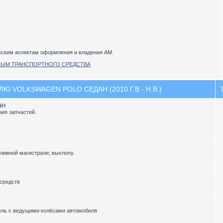
еским аспектам оформления и владения АМ.
НЫМ ТРАНСПОРТНОГО СРЕДСТВА
 VOLKSWAGEN POLO СЕДАН (2010 Г.В - Н.В.)
ан
ия запчастей.
пливной магистрали, выхлопу.
средств
ель с ведущими колёсами автомобиля