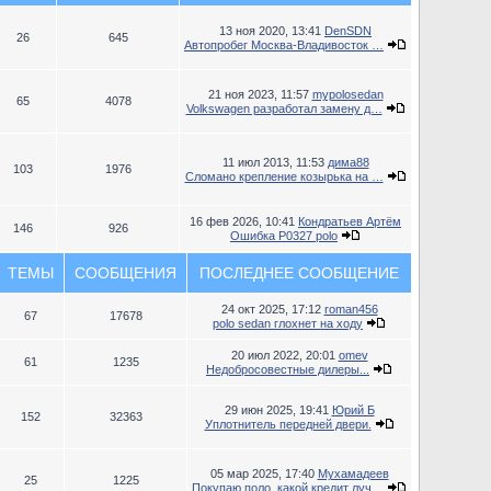
13 ноя 2020, 13:41
DenSDN
26
645
Автопробег Москва-Владивосток …
21 ноя 2023, 11:57
mypolosedan
65
4078
Volkswagen разработал замену д…
11 июл 2013, 11:53
дима88
103
1976
Сломано крепление козырька на …
16 фев 2026, 10:41
Кондратьев Артём
146
926
Ошибка P0327 polo
ТЕМЫ
СООБЩЕНИЯ
ПОСЛЕДНЕЕ СООБЩЕНИЕ
24 окт 2025, 17:12
roman456
67
17678
polo sedan глохнет на ходу
20 июл 2022, 20:01
omev
61
1235
Недобросовестные дилеры...
29 июн 2025, 19:41
Юрий Б
152
32363
Уплотнитель передней двери.
05 мар 2025, 17:40
Мухамадеев
25
1225
Покупаю поло, какой кредит луч…