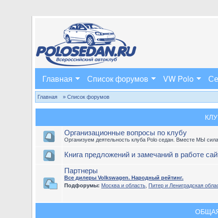
Главная
Список форумов
VW Polo
Се
Главная
» Список форумов
КЛУ
Организационные вопросы по клубу
Организуем деятельность клуба Polo седан. Вместе МЫ сила
Книга предложений и замечаний в работе сай
Партнеры
Все дилеры Volkswagen. Народный рейтинг.
Подфорумы:
Москва и область
,
Питер и Лениградская обла
ОБЩА