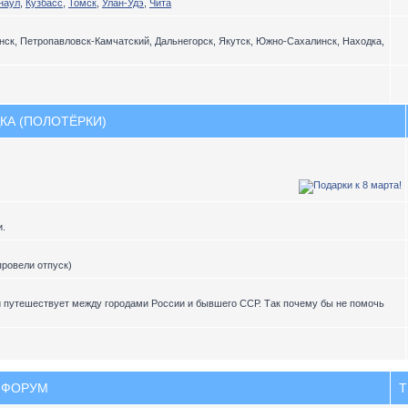
наул
,
Кузбасс
,
Томск
,
Улан-Удэ
,
Чита
ск, Петропавловск-Камчатский, Дальнегорск, Якутск, Южно-Сахалинск, Находка,
КА (ПОЛОТЁРКИ)
и.
провели отпуск)
и путешествует между городами России и бывшего ССР. Так почему бы не помочь
ФОРУМ
Т