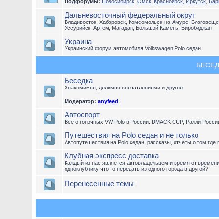
Подфорумы:
Новосибирск
,
Омск
,
Красноярск
,
Иркутск
,
Бар
Дальневосточный федеральный округ
Владивосток, Хабаровск, Комсомольск-на-Амуре, Благовещен
Уссурийск, Артём, Магадан, Большой Камень, Биробиджан
Украина
Украинский форум автомобиля Volkswagen Polo седан
БЕСЕД
Беседка
Знакомимся, делимся впечатлениями и другое
Модератор:
anyfeed
Автоспорт
Все о гоночных VW Polo в России. DMACK CUP, Ралли Росси
Путешествия на Polo седан и не только
Автопутешествия на Polo седан, рассказы, отчеты о том где 
Клубная экспресс доставка
Каждый из нас является автовладельцем и время от времен
одноклубнику что то передать из одного города в другой?
Перенесенные темы