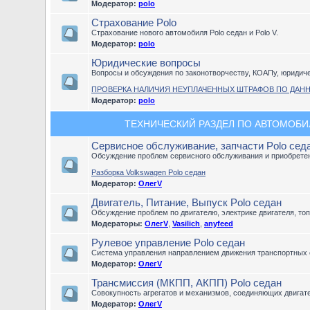
Модератор:
polo
Страхование Polo
Страхование нового автомобиля Polo седан и Polo V.
Модератор:
polo
Юридические вопросы
Вопросы и обсуждения по законотворчеству, КОАПу, юридич
ПРОВЕРКА НАЛИЧИЯ НЕУПЛАЧЕННЫХ ШТРАФОВ ПО ДАН
Модератор:
polo
ТЕХНИЧЕСКИЙ РАЗДЕЛ ПО АВТОМОБИЛЮ
Сервисное обслуживание, запчасти Polo сед
Обсуждение проблем сервисного обслуживания и приобретен
Разборка Volkswagen Polo седан
Модератор:
ОлегV
Двигатель, Питание, Выпуск Polo седан
Обсуждение проблем по двигателю, электрике двигателя, то
Модераторы:
ОлегV
,
Vasilich
,
anyfeed
Рулевое управление Polo седан
Система управления направлением движения транспортных 
Модератор:
ОлегV
Трансмиссия (МКПП, АКПП) Polo седан
Совокупность агрегатов и механизмов, соединяющих двигат
Модератор:
ОлегV