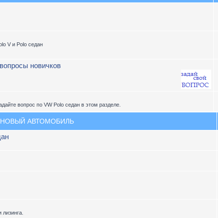
lo V и Polo седан
 вопросы новичков
адайте вопрос по VW Polo седан в этом разделе.
 НОВЫЙ АВТОМОБИЛЬ
дан
 лизинга.