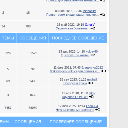
Прибор для отображения темпера…
03 ноя 2013, 12:36
MichaelIV
2
18
Привет всем владельцам поло се…
16 май 2022, 19:19
ОлегV
34
708
Украинская болталка...
ТЕМЫ
СООБЩЕНИЯ
ПОСЛЕДНЕЕ СООБЩЕНИЕ
23 дек 2025, 14:10
kolba-60
229
31523
О, спорт- ты жизнь!
11 фев 2021, 07:48
Владимир2012
5
32
Volkswagen Polo седан примет у…
15 сен 2023, 01:23
mishail
63
2435
Поездка в Крым
12 ноя 2018, 11:58
diko
4
1632
Клубная ПОЧТА !
12 июн 2025, 12:14
Leon354
7457
68050
Нужны кузовные запчасти
ЕМЫ
СООБЩЕНИЯ
ПОСЛЕДНЕЕ СООБЩЕНИЕ