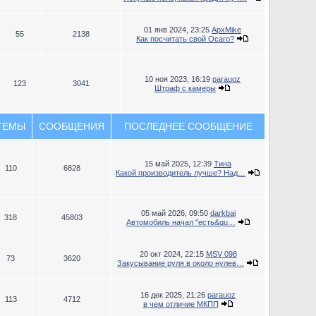
01 янв 2024, 23:25
ApxMike
55
2138
Как посчитать свой Осаго?
10 ноя 2023, 16:19
parauoz
123
3041
Штраф с камеры
ТЕМЫ
СООБЩЕНИЯ
ПОСЛЕДНЕЕ СООБЩЕНИЕ
15 май 2025, 12:39
Тина
110
6828
Какой производитель лучше? Над…
05 май 2026, 09:50
darkbai
318
45803
Автомобиль начал "есть&qu…
20 окт 2024, 22:15
MSV 098
73
3620
Закусывание руля в около нулев…
16 дек 2025, 21:26
parauoz
113
4712
в чем отличие МКПП