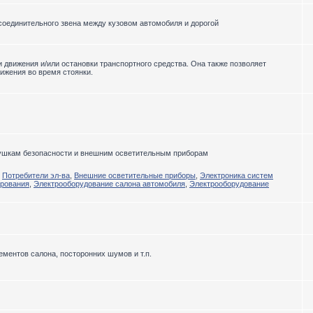
соединительного звена между кузовом автомобиля и дорогой
движения и/или остановки транспортного средства. Она также позволяет
ижения во время стоянки.
душкам безопасности и внешним осветительным приборам
,
Потребители эл-ва
,
Внешние осветительные приборы
,
Электроника систем
ирования
,
Электрооборудование салона автомобиля
,
Электрооборудование
ментов салона, посторонних шумов и т.п.