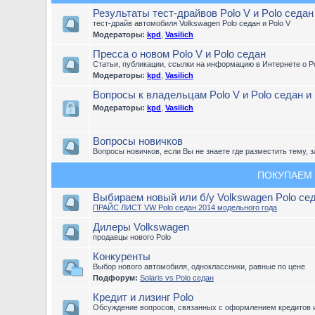
Результаты тест-драйвов Polo V и Polo седан
тест-драйв автомобиля Volkswagen Polo седан и Polo V
Модераторы:
kpd
,
Vasilich
Пресса о новом Polo V и Polo седан
Статьи, публикации, ссылки на информацию в Интернете о Po
Модераторы:
kpd
,
Vasilich
Вопросы к владельцам Polo V и Polo седан и
Модераторы:
kpd
,
Vasilich
Вопросы новичков
Вопросы новичков, если Вы не знаете где разместить тему, з
ПОКУПАЕМ
Выбираем новый или б/у Volkswagen Polo се
ПРАЙС ЛИСТ VW Polo седан 2014 модельного года
Дилеры Volkswagen
продавцы нового Polo
Конкуренты
Выбор нового автомобиля, одноклассники, равные по цене
Подфорум:
Solaris vs Polo седан
Кредит и лизинг Polo
Обсуждение вопросов, связанных с оформлением кредитов и