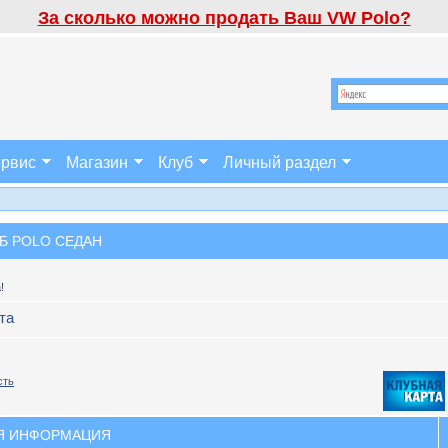
За сколько можно продать Ваш VW Polo?
рвис
Магазин
Клуб
Личный раздел
Б POLO СЕДАН
!
та
сть
Я ИНФОРМАЦИЯ