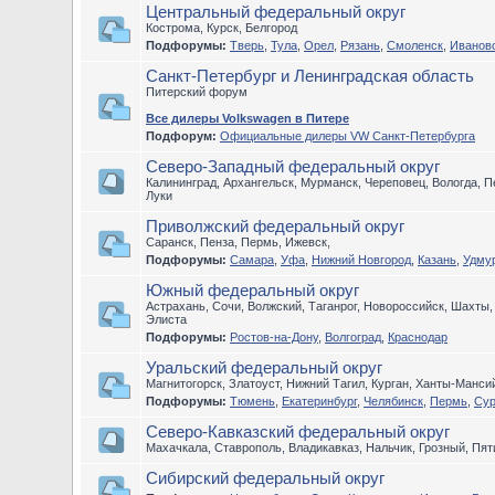
Центральный федеральный округ
Кострома, Курск, Белгород
Подфорумы:
Тверь
,
Тула
,
Орел
,
Рязань
,
Смоленск
,
Иванов
Санкт-Петербург и Ленинградская область
Питерский форум
Все дилеры Volkswagen в Питере
Подфорум:
Официальные дилеры VW Санкт-Петербурга
Северо-Западный федеральный округ
Калининград, Архангельск, Мурманск, Череповец, Вологда, П
Луки
Приволжский федеральный округ
Саранск, Пенза, Пермь, Ижевск,
Подфорумы:
Самара
,
Уфа
,
Нижний Новгород
,
Казань
,
Удму
Южный федеральный округ
Астрахань, Сочи, Волжский, Таганрог, Новороссийск, Шахты
Элиста
Подфорумы:
Ростов-на-Дону
,
Волгоград
,
Краснодар
Уральский федеральный округ
Магнитогорск, Златоуст, Нижний Тагил, Курган, Ханты-Манс
Подфорумы:
Тюмень
,
Екатеринбург
,
Челябинск
,
Пермь
,
Сур
Северо-Кавказский федеральный округ
Махачкала, Ставрополь, Владикавказ, Нальчик, Грозный, Пят
Сибирский федеральный округ