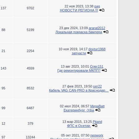
22 ноя 2023, 13:38
pag
137
9702
НОВОСТИ РЕГИОНА !!!
23 дек 2024, 13:09
ararat2012
88
5199
Локальная покраска бампера
10 ноя 2019, 14:17
doxtur1968
21
2254
запчасти
13 авг 2023, 10:01
Олег151
143
4559
Где ремонтировали МКПП?
27 фев 2023, 19:50
ser22
95
8532
Кабель VAG CAN-PRO в Краснодар…
02 июл 2024, 06:57
MegaBatt
99
6487
Екатеринбург -Уфа
13 мар 2015, 13:25
Pitand
12
379
ФПС в Осетии.
05 окт 2021, 07:50
neowork
97
13244