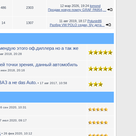
12 мар 2026, 19:24
lomond
486
2303
Продам новую помпу GRAF PA954,…
11 авг 2019, 18:17
Polunin86
14
1307
Разбор VW POLO седан, б/у дета…
ендую этого оф.диллера но а так же
авг 2018, 20:28
ей точки зрения, данный автомобиль
 июн 2018, 20:16
АЗ а не das Auto.
• 17 авг 2017, 10:58
16 сен 2020, 10:31
7 июл 2020, 09:17
д
• 26 фев 2020, 10:12