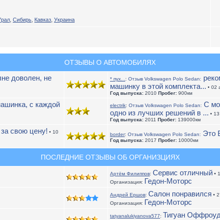
Урал
,
Сибирь
,
Кавказ
,
Украина
ОТЗЫВЫ О АВТОМОБИЛЯХ
не доволен, не
реком
* пух...
:
Отзыв Volkswagen Polo Sedan:
машинку в этой комплекта...
• 02 
Год выпуска:
2010
Пробег:
900км
ашинка, с каждой
С мо
electrik
:
Отзыв Volkswagen Polo Sedan:
одно из лучших решений в ...
• 13
Год выпуска:
2011
Пробег:
139000км
за свою цену!
• 10
Это В
border
:
Отзыв Volkswagen Polo Sedan:
Год выпуска:
2017
Пробег:
10000км
ПОСЛЕДНИЕ ОТЗЫВЫ ОБ ОРГАНИЗЦИЯХ
Сервис отличный
Артём Филиппов
:
• 
Гедон-Моторс
Организация:
Салон понравился
Андрей Ершов
:
• 2
Гедон-Моторс
Организация:
Тигуан Оффроу
tatyanalukiyanova577
: