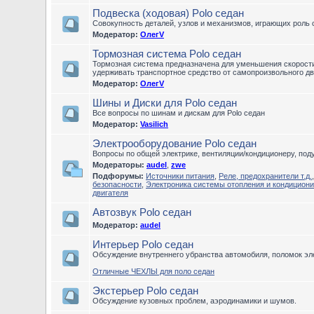
Подвеска (ходовая) Polo седан
Совокупность деталей, узлов и механизмов, играющих роль 
Модератор:
ОлегV
Тормозная система Polo седан
Тормозная система предназначена для уменьшения скорости 
удерживать транспортное средство от самопроизвольного дв
Модератор:
ОлегV
Шины и Диски для Polo седан
Все вопросы по шинам и дискам для Polo седан
Модератор:
Vasilich
Электрооборудование Polo седан
Вопросы по общей электрике, вентиляции/кондиционеру, по
Модераторы:
audel
,
zwe
Подфорумы:
Источники питания
,
Реле, предохранители т.д.
безопасности
,
Электроника системы отопления и кондицион
двигателя
Автозвук Polo седан
Модератор:
audel
Интерьер Polo седан
Обсуждение внутреннего убранства автомобиля, поломок эле
Отличные ЧЕХЛЫ для поло седан
Экстерьер Polo седан
Обсуждение кузовных проблем, аэродинамики и шумов.