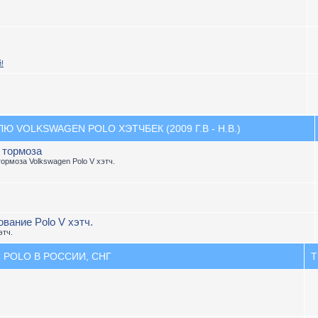
!
 VOLKSWAGEN POLO ХЭТЧБЕК (2009 Г.В - Н.В.)
, тормоза
тормоза Volkswagen Polo V хэтч.
вание Polo V хэтч.
этч.
 POLO В РОССИИ, СНГ
Т