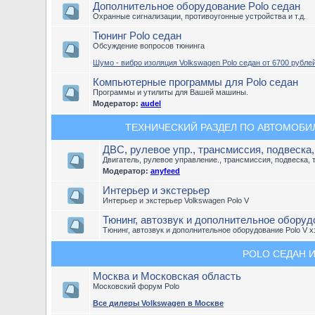
Дополнительное оборудование Polo седан
Охранные сигнализации, противоугонные устройства и т.д.
Тюнинг Polo седан
Обсуждение вопросов тюнинга
Шумо - вибро изоляция Volkswagen Polo седан от 6700 рублей
Компьютерные программы для Polo седан
Программы и утилиты для Вашей машины.
Модератор:
audel
ТЕХНИЧЕСКИЙ РАЗДЕЛ ПО АВТОМОБИЛЮ
ДВС, рулевое упр., трансмиссия, подвеска
Двигатель, рулевое управление., трансмиссия, подвеска, 
Модератор:
anyfeed
Интерьер и экстерьер
Интерьер и экстерьер Volkswagen Polo V
Тюнинг, автозвук и дополнительное оборудо
Тюнинг, автозвук и дополнительное оборудование Polo V х
POLO СЕДАН И
Москва и Московская область
Московский форум Polo
Все дилеры Volkswagen в Москве