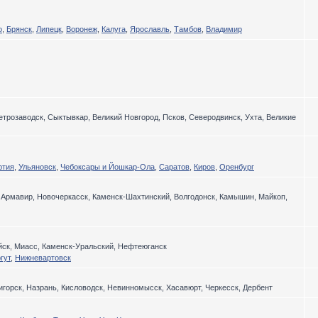
о
,
Брянск
,
Липецк
,
Воронеж
,
Калуга
,
Ярославль
,
Тамбов
,
Владимир
етрозаводск, Сыктывкар, Великий Новгород, Псков, Северодвинск, Ухта, Великие
ртия
,
Ульяновск
,
Чебоксары и Йошкар-Ола
,
Саратов
,
Киров
,
Оренбург
, Армавир, Новочеркасск, Каменск-Шахтинский, Волгодонск, Камышин, Майкоп,
ийск, Миасс, Каменск-Уральский, Нефтеюганск
гут
,
Нижневартовск
игорск, Назрань, Кисловодск, Невинномысск, Хасавюрт, Черкесск, Дербент