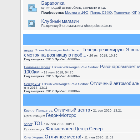
Барахолка
купи-продай автомобиль, запчасти и т.д.
Подфорумы:
Москва и ЦФО
,
Питер, СЗФО
,
Поволжье
,
ЮГ
,
Клубный магазин
Раздел клубного магазина shop.polosedan.ru
Теперь резюмирую: Я впол
neyas
:
Отзыв Volkswagen Polo Sedan:
смотря на возникшую проб...
• 26 окт 2018, 10:36
Год выпуска:
2015
Пробег:
40000км
Разачаровывает м
Соловьев Серега
:
Отзыв Volkswagen Polo Sedan:
1000км.
• 18 июл 2018, 04:35
Год выпуска:
2015
Пробег:
46600км
Отличный автомобиль 
Serega784
:
Отзыв Volkswagen Polo Sedan:
янв 2018, 12:11
Год выпуска:
2012
Пробег:
73000км
Отличный центр
Кирилл Панкратов
:
• 21 сен 2020, 13:21
Гедон-Моторс
Организация:
ТО1
sopot
:
• 07 сен 2020, 00:11
Фольксваген Центр Север
Организация:
Отличное место!
Олег Жорин
:
• 11 июн 2020, 11:52