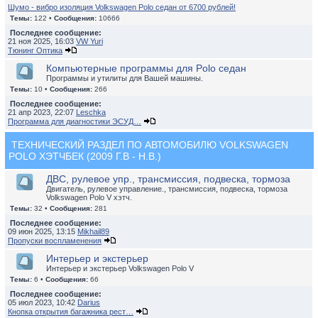
Шумо - вибро изоляция Volkswagen Polo седан от 6700 рублей!
Темы:
122 •
Сообщения:
10666
Последнее сообщение:
21 ноя 2025, 16:03
VW Yuri
Тюнинг Оптика
Компьютерные программы для Polo седан
Программы и утилиты для Вашей машины.
Темы:
10 •
Сообщения:
266
Последнее сообщение:
21 апр 2023, 22:07
Leschka
Программа для диагностики ЭСУД…
ТЕХНИЧЕСКИЙ РАЗДЕЛ ПО АВТОМОБИЛЮ VOLKSWAGEN
POLO ХЭТЧБЕК (2009 Г.В - Н.В.)
ДВС, рулевое упр., трансмиссия, подвеска, тормоза
Двигатель, рулевое управление., трансмиссия, подвеска, тормоза
Volkswagen Polo V хэтч.
Темы:
32 •
Сообщения:
281
Последнее сообщение:
09 июн 2025, 13:15
Mikhail89
Пропуски воспламенения
Интерьер и экстерьер
Интерьер и экстерьер Volkswagen Polo V
Темы:
6 •
Сообщения:
66
Последнее сообщение:
05 июл 2023, 10:42
Darius
Кнопка открытия багажника рест…