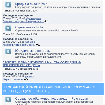
Кредит и лизинг Polo
Обсуждение вопросов, связанных с оформлением кредитов и лизинга.
Темы:
25 •
Сообщения:
1225
Последнее сообщение:
05 мар 2025, 17:40
Мухамадеев
Покупаю поло, какой кредит луч…
Страхование Polo
Страхование нового автомобиля Polo седан и Polo V.
Темы:
55 •
Сообщения:
2138
Последнее сообщение:
01 янв 2024, 23:25
ApxMike
Как посчитать свой Осаго?
Юридические вопросы
Вопросы и обсуждения по законотворчеству, КОАПу, юридическим
аспектам оформления и владения АМ.
ПРОВЕРКА НАЛИЧИЯ НЕУПЛАЧЕННЫХ ШТРАФОВ ПО ДАННЫМ
ТРАНСПОРТНОГО СРЕДСТВА
Темы:
123 •
Сообщения:
3041
Последнее сообщение:
10 ноя 2023, 16:19
parauoz
Штраф с камеры
ТЕХНИЧЕСКИЙ РАЗДЕЛ ПО АВТОМОБИЛЮ VOLKSWAGEN
POLO СЕДАН (2010 Г.В - Н.В.)
Сервисное обслуживание, запчасти Polo седан
Обсуждение проблем сервисного обслуживания и приобретения
запчастей.