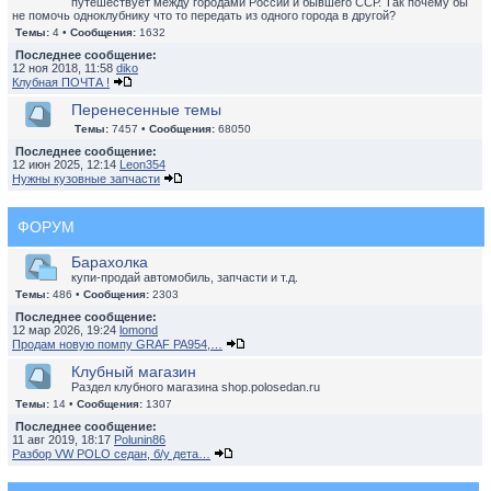
путешествует между городами России и бывшего ССР. Так почему бы
не помочь одноклубнику что то передать из одного города в другой?
Темы:
4 •
Сообщения:
1632
Последнее сообщение:
12 ноя 2018, 11:58
diko
Клубная ПОЧТА !
Перенесенные темы
Темы:
7457 •
Сообщения:
68050
Последнее сообщение:
12 июн 2025, 12:14
Leon354
Нужны кузовные запчасти
ФОРУМ
Барахолка
купи-продай автомобиль, запчасти и т.д.
Темы:
486 •
Сообщения:
2303
Последнее сообщение:
12 мар 2026, 19:24
lomond
Продам новую помпу GRAF PA954,…
Клубный магазин
Раздел клубного магазина shop.polosedan.ru
Темы:
14 •
Сообщения:
1307
Последнее сообщение:
11 авг 2019, 18:17
Polunin86
Разбор VW POLO седан, б/у дета…