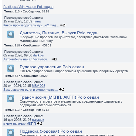
Разборка Volkswagen Polo седан
Темы:
110 •
Сообщения:
6828
Последнее сообщение:
15 май 2025, 12:39
Тина
Какой производитель лучше? Над…
Двигатель, Питание, Выпуск Polo седан
Обсуждение проблем по двигателю, электрике двигателя, топливной
магистрали, выхлопу.
Темы:
318 •
Сообщения:
45803
Последнее сообщение:
05 май 2026, 09:50
darkbai
Автомобиль начал "есть&qu…
Рулевое управление Polo седан
Система управления направлением движения транспортных средств
Темы:
73 •
Сообщения:
3620
Последнее сообщение:
20 окт 2024, 22:15
MSV 098
Закусывание руля в около нулев…
Трансмиссия (МКПП, АКПП) Polo седан
Совокупность агрегатов и механизмов, соединяющих двигатель с
ведущими колёсами автомобиля
Темы:
113 •
Сообщения:
4712
Последнее сообщение:
16 дек 2025, 21:26
parauoz
в чем отличие МКПП
Подвеска (ходовая) Polo седан
Совокупность деталей, узлов и механизмов, играющих роль