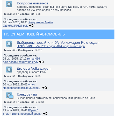
Вопросы новичков
Вопросы новичков, если Вы не знаете где разместить тему, задайте
вопрос по VW Polo седан в этом разделе.
Темы:
146 •
Сообщения:
926
Последнее сообщение:
16 фев 2026, 10:41
Кондратьев Артём
Ошибка P0327 polo
ПОКУПАЕМ НОВЫЙ АВТОМОБИЛЬ
Выбираем новый или б/у Volkswagen Polo седан
ПРАЙС ЛИСТ VW Polo седан 2014 модельного года
Темы:
67 •
Сообщения:
17678
Последнее сообщение:
24 окт 2025, 17:12
roman456
polo sedan глохнет на ходу
Дилеры Volkswagen
продавцы нового Polo
Темы:
61 •
Сообщения:
1235
Последнее сообщение:
20 июл 2022, 20:01
omev
Недобросовестные дилеры...
Конкуренты
Выбор нового автомобиля, одноклассники, равные по цене
Темы:
152 •
Сообщения:
32363
Последнее сообщение:
29 июн 2025, 19:41
Юрий Б
Уплотнитель передней двери.