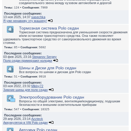
соединительного звена между кузовом автомобиля и дорогой
Темы:
124 •
Сообщения:
7969
Последнее сообщение:
13 ноя 2025, 14:37
sasechka
Я уже ненавижу эту машину!
Тормозная система Polo седан
Тормозная система предназначена для уменьшения скорости движения
и/или остановки транспортного средства. Она также позволяет
удерживать транспортное средство от самопроизвольного движения во время
стоянки.
Темы:
85 •
Сообщения:
5692
Последнее сообщение:
03 фев 2025, 23:16
Stepanov Sergey
Поло седан примерзают колодки
Шины и Диски для Polo седан
Все вопросы по шинам и дискам для Polo седан
Темы:
51 •
Сообщения:
9918
Последнее сообщение:
03 ноя 2022, 23:32
Mikky72
Зимние шины для поло седан
Электрооборудование Polo седан
Вопросы по общей электрике, вентиляции/кондиционеру, подушкам
безопасности и внешним осветительным приборам
Темы:
547 •
Сообщения:
18325
Последнее сообщение:
29 апр 2026, 23:14
Azzteck
Аккумулятор в VW Polo седан
Автозвук Polo седан