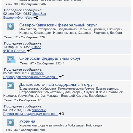
Темы:
99 •
Сообщения:
6487
Последнее сообщение:
02 июл 2024, 06:57
MegaBatt
Екатеринбург -Уфа
Северо-Кавказский федеральный округ
Махачкала, Ставрополь, Владикавказ, Нальчик, Грозный, Пятигорск,
Назрань, Кисловодск, Невинномысск, Хасавюрт, Черкесск, Дербент
Темы:
12 •
Сообщения:
379
Последнее сообщение:
13 мар 2015, 13:25
Pitand
ФПС в Осетии.
Сибирский федеральный округ
Темы:
97 •
Сообщения:
13244
Последнее сообщение:
05 окт 2021, 07:50
neowork
Прибор для отображения темпера…
Дальневосточный федеральный округ
Владивосток, Хабаровск, Комсомольск-на-Амуре, Благовещенск,
Петропавловск-Камчатский, Дальнегорск, Якутск, Южно-Сахалинск,
Находка, Уссурийск, Артём, Магадан, Большой Камень, Биробиджан
Темы:
2 •
Сообщения:
18
Последнее сообщение:
03 ноя 2013, 12:36
MichaelIV
Привет всем владельцам поло се…
Украина
Украинский форум автомобиля Volkswagen Polo седан
Темы:
34 •
Сообщения:
708