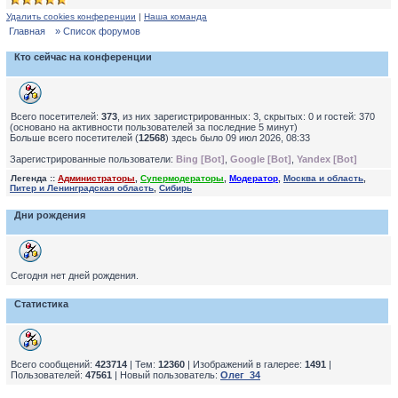
Удалить cookies конференции
|
Наша команда
Главная
» Список форумов
Кто сейчас на конференции
Всего посетителей:
373
, из них зарегистрированных: 3, скрытых: 0 и гостей: 370
(основано на активности пользователей за последние 5 минут)
Больше всего посетителей (
12568
) здесь было 09 июл 2026, 08:33
Зарегистрированные пользователи:
Bing [Bot]
,
Google [Bot]
,
Yandex [Bot]
Легенда ::
Администраторы
,
Супермодераторы
,
Модератор
,
Москва и область
,
Питер и Ленинградская область
,
Сибирь
Дни рождения
Сегодня нет дней рождения.
Статистика
Всего сообщений:
423714
| Тем:
12360
| Изображений в галерее:
1491
|
Пользователей:
47561
| Новый пользователь:
Олег_34