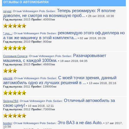
ОТЗЫВЫ О АВТОМОБИЛЯХ
Теперь резюмирую: Я вполне
neyas
:
Отзыв Volkswagen Polo Sedan:
доволен, не смотря на возникшую проб...
• 26 окт 2018, 10:36
Год выпуска:
2015
Пробег:
40000км
рекомендую этого оф.диллера но
* пух...
:
Отзыв Volkswagen Polo Sedan:
а так же машинку в этой комплекта...
• 02 авг 2018, 20:28
Год выпуска:
2010
Пробег:
900км
Разачаровывает
Соловьев Серега
:
Отзыв Volkswagen Polo Sedan:
машинка, с каждой 1000км.
• 18 июл 2018, 04:35
Год выпуска:
2015
Пробег:
46600км
С моей точки зрения, данный
electrik
:
Отзыв Volkswagen Polo Sedan:
автомобиль одно из лучших решений в ...
• 13 июн 2018, 20:16
Год выпуска:
2011
Пробег:
139000км
Отличный автомобиль за
Serega784
:
Отзыв Volkswagen Polo Sedan:
свою цену!
• 10 янв 2018, 12:11
Год выпуска:
2012
Пробег:
73000км
Это ВАЗ а не das Auto.
border
:
Отзыв Volkswagen Polo Sedan:
• 17 авг 2017,
10:58