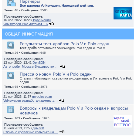
Партнеры
Все дилеры Volkswagen. Народный рейтинг.
Темы:
48 •
Сообщения:
3583
Последнее сообщение:
16 ноя 2022, 16:28
Тулунчанин
Volkswagen Polo Автомат 1.6
ОБЩАЯ ИНФОРМАЦИЯ
Результаты тест-драйвов Polo V и Polo седан
тест-драйв автомобиля Volkswagen Polo седан и Polo V
Темы:
26 •
Сообщения:
645
Последнее сообщение:
13 ноя 2020, 13:41
DenSDN
Автопробег Москва-Владивосток …
Пресса о новом Polo V и Polo седан
Статьи, публикации, ссылки на информацию в Интернете о Polo V и Polo
седан
Темы:
65 •
Сообщения:
4078
Последнее сообщение:
21 ноя 2023, 11:57
mypolosedan
Volkswagen разработал замену д…
Вопросы к владельцам Polo V и Polo седан и вопросы
новичков
Темы:
103 •
Сообщения:
1976
Последнее сообщение:
11 июл 2013, 11:53
дима88
Сломано крепление козырька на …