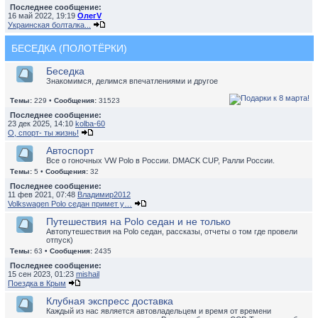
Последнее сообщение:
16 май 2022, 19:19
ОлегV
Украинская болталка...
БЕСЕДКА (ПОЛОТЁРКИ)
Беседка
Знакомимся, делимся впечатлениями и другое
Темы:
229 •
Сообщения:
31523
Последнее сообщение:
23 дек 2025, 14:10
kolba-60
О, спорт- ты жизнь!
Автоспорт
Все о гоночных VW Polo в России. DMACK CUP, Ралли России.
Темы:
5 •
Сообщения:
32
Последнее сообщение:
11 фев 2021, 07:48
Владимир2012
Volkswagen Polo седан примет у…
Путешествия на Polo седан и не только
Автопутешествия на Polo седан, рассказы, отчеты о том где провели
отпуск)
Темы:
63 •
Сообщения:
2435
Последнее сообщение:
15 сен 2023, 01:23
mishail
Поездка в Крым
Клубная экспресс доставка
Каждый из нас является автовладельцем и время от времени