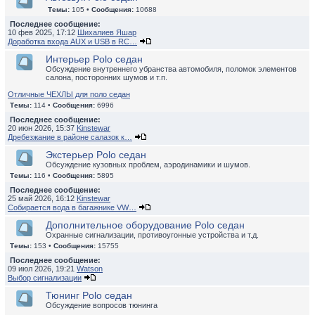
Темы:
105 •
Сообщения:
10688
Последнее сообщение:
10 фев 2025, 17:12
Шихалиев Яшар
Доработка входа AUX и USB в RC…
Интерьер Polo седан
Обсуждение внутреннего убранства автомобиля, поломок элементов
салона, посторонних шумов и т.п.
Отличные ЧЕХЛЫ для поло седан
Темы:
114 •
Сообщения:
6996
Последнее сообщение:
20 июн 2026, 15:37
Kinstewar
Дребезжание в районе салазок к…
Экстерьер Polo седан
Обсуждение кузовных проблем, аэродинамики и шумов.
Темы:
116 •
Сообщения:
5895
Последнее сообщение:
25 май 2026, 16:12
Kinstewar
Собирается вода в багажнике VW…
Дополнительное оборудование Polo седан
Охранные сигнализации, противоугонные устройства и т.д.
Темы:
153 •
Сообщения:
15755
Последнее сообщение:
09 июл 2026, 19:21
Watson
Выбор сигнализации
Тюнинг Polo седан
Обсуждение вопросов тюнинга