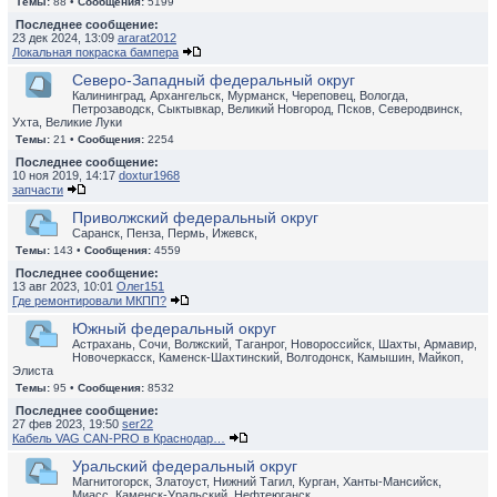
Темы:
88 •
Сообщения:
5199
Последнее сообщение:
23 дек 2024, 13:09
ararat2012
Локальная покраска бампера
Северо-Западный федеральный округ
Калининград, Архангельск, Мурманск, Череповец, Вологда,
Петрозаводск, Сыктывкар, Великий Новгород, Псков, Северодвинск,
Ухта, Великие Луки
Темы:
21 •
Сообщения:
2254
Последнее сообщение:
10 ноя 2019, 14:17
doxtur1968
запчасти
Приволжский федеральный округ
Саранск, Пенза, Пермь, Ижевск,
Темы:
143 •
Сообщения:
4559
Последнее сообщение:
13 авг 2023, 10:01
Олег151
Где ремонтировали МКПП?
Южный федеральный округ
Астрахань, Сочи, Волжский, Таганрог, Новороссийск, Шахты, Армавир,
Новочеркасск, Каменск-Шахтинский, Волгодонск, Камышин, Майкоп,
Элиста
Темы:
95 •
Сообщения:
8532
Последнее сообщение:
27 фев 2023, 19:50
ser22
Кабель VAG CAN-PRO в Краснодар…
Уральский федеральный округ
Магнитогорск, Златоуст, Нижний Тагил, Курган, Ханты-Мансийск,
Миасс, Каменск-Уральский, Нефтеюганск