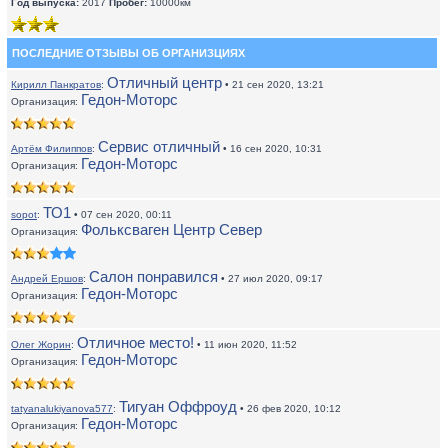
Год выпуска:
2017
Пробег:
10000км
ПОСЛЕДНИЕ ОТЗЫВЫ ОБ ОРГАНИЗЦИЯХ
Отличный центр
Кирилл Панкратов
:
• 21 сен 2020, 13:21
Гедон-Моторс
Организация:
Сервис отличный
Артём Филиппов
:
• 16 сен 2020, 10:31
Гедон-Моторс
Организация:
ТО1
sopot
:
• 07 сен 2020, 00:11
Фольксваген Центр Север
Организация:
Салон понравился
Андрей Ершов
:
• 27 июл 2020, 09:17
Гедон-Моторс
Организация:
Отличное место!
Олег Жорин
:
• 11 июн 2020, 11:52
Гедон-Моторс
Организация:
Тигуан Оффроуд
tatyanalukiyanova577
:
• 26 фев 2020, 10:12
Гедон-Моторс
Организация: