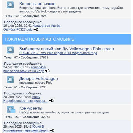
Вопросы новичков
Вопросы новичков, если Вы не знаете где разместить тему, задайте
вопрос по VW Polo седан в этом разделе.
Темы:
146 •
Сообщения:
926
Последнее сообщение:
16 фев 2026, 10:41
Кондратьев Артём
Ошибка P0327 polo
ПОКУПАЕМ НОВЫЙ АВТОМОБИЛЬ
Выбираем новый или б/у Volkswagen Polo седан
ПРАЙС ЛИСТ VW Polo седан 2014 модельного года
Темы:
67 •
Сообщения:
17678
Последнее сообщение:
24 окт 2025, 17:12
roman456
polo sedan глохнет на ходу
Дилеры Volkswagen
продавцы нового Polo
Темы:
61 •
Сообщения:
1235
Последнее сообщение:
20 июл 2022, 20:01
omev
Недобросовестные дилеры...
Конкуренты
Выбор нового автомобиля, одноклассники, равные по цене
Темы:
152 •
Сообщения:
32363
Последнее сообщение:
29 июн 2025, 19:41
Юрий Б
Уплотнитель передней двери.