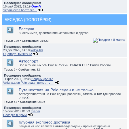
Последнее сообщение:
16 май 2022, 19:19
ОлегV
Украинская болталка...
БЕСЕДКА (ПОЛОТЁРКИ)
Беседка
Знакомимся, делимся впечатлениями и другое
Темы:
229 •
Сообщения:
31523
Последнее сообщение:
23 дек 2025, 14:10
kolba-60
О, спорт- ты жизнь!
Автоспорт
Все о гоночных VW Polo в России. DMACK CUP, Ралли России.
Темы:
5 •
Сообщения:
32
Последнее сообщение:
11 фев 2021, 07:48
Владимир2012
Volkswagen Polo седан примет у…
Путешествия на Polo седан и не только
Автопутешествия на Polo седан, рассказы, отчеты о том где провели
отпуск)
Темы:
63 •
Сообщения:
2435
Последнее сообщение:
15 сен 2023, 01:23
mishail
Поездка в Крым
Клубная экспресс доставка
Каждый из нас является автовладельцем и время от времени