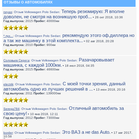
ОТЗЫВЫ О АВТОМОБИЛЯХ
Теперь резюмирую: Я вполне
neyas
:
Отзыв Volkswagen Polo Sedan:
доволен, не смотря на возникшую проб...
• 26 окт 2018, 10:36
Год выпуска:
2015
Пробег:
40000км
рекомендую этого оф.диллера но
* пух...
:
Отзыв Volkswagen Polo Sedan:
а так же машинку в этой комплекта...
• 02 авг 2018, 20:28
Год выпуска:
2010
Пробег:
900км
Разачаровывает
Соловьев Серега
:
Отзыв Volkswagen Polo Sedan:
машинка, с каждой 1000км.
• 18 июл 2018, 04:35
Год выпуска:
2015
Пробег:
46600км
С моей точки зрения, данный
electrik
:
Отзыв Volkswagen Polo Sedan:
автомобиль одно из лучших решений в ...
• 13 июн 2018, 20:16
Год выпуска:
2011
Пробег:
139000км
Отличный автомобиль за
Serega784
:
Отзыв Volkswagen Polo Sedan:
свою цену!
• 10 янв 2018, 12:11
Год выпуска:
2012
Пробег:
73000км
Это ВАЗ а не das Auto.
border
:
Отзыв Volkswagen Polo Sedan:
• 17 авг 2017,
10:58