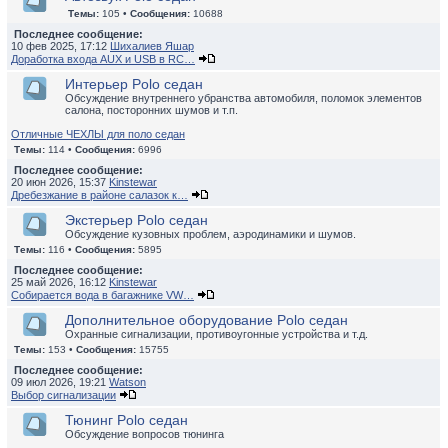
Темы:
105 •
Сообщения:
10688
Последнее сообщение:
10 фев 2025, 17:12
Шихалиев Яшар
Доработка входа AUX и USB в RC…
Интерьер Polo седан
Обсуждение внутреннего убранства автомобиля, поломок элементов
салона, посторонних шумов и т.п.
Отличные ЧЕХЛЫ для поло седан
Темы:
114 •
Сообщения:
6996
Последнее сообщение:
20 июн 2026, 15:37
Kinstewar
Дребезжание в районе салазок к…
Экстерьер Polo седан
Обсуждение кузовных проблем, аэродинамики и шумов.
Темы:
116 •
Сообщения:
5895
Последнее сообщение:
25 май 2026, 16:12
Kinstewar
Собирается вода в багажнике VW…
Дополнительное оборудование Polo седан
Охранные сигнализации, противоугонные устройства и т.д.
Темы:
153 •
Сообщения:
15755
Последнее сообщение:
09 июл 2026, 19:21
Watson
Выбор сигнализации
Тюнинг Polo седан
Обсуждение вопросов тюнинга