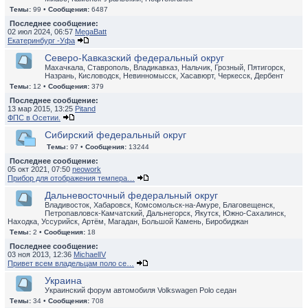
Темы:
99 •
Сообщения:
6487
Последнее сообщение:
02 июл 2024, 06:57
MegaBatt
Екатеринбург -Уфа
Северо-Кавказский федеральный округ
Махачкала, Ставрополь, Владикавказ, Нальчик, Грозный, Пятигорск,
Назрань, Кисловодск, Невинномысск, Хасавюрт, Черкесск, Дербент
Темы:
12 •
Сообщения:
379
Последнее сообщение:
13 мар 2015, 13:25
Pitand
ФПС в Осетии.
Сибирский федеральный округ
Темы:
97 •
Сообщения:
13244
Последнее сообщение:
05 окт 2021, 07:50
neowork
Прибор для отображения темпера…
Дальневосточный федеральный округ
Владивосток, Хабаровск, Комсомольск-на-Амуре, Благовещенск,
Петропавловск-Камчатский, Дальнегорск, Якутск, Южно-Сахалинск,
Находка, Уссурийск, Артём, Магадан, Большой Камень, Биробиджан
Темы:
2 •
Сообщения:
18
Последнее сообщение:
03 ноя 2013, 12:36
MichaelIV
Привет всем владельцам поло се…
Украина
Украинский форум автомобиля Volkswagen Polo седан
Темы:
34 •
Сообщения:
708