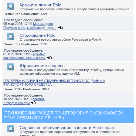
Кредит и лизинг Polo
Обсуждение вопросов, связанных с оформлением кредитов и лизинга.
Темы:
25 •
Сообщения:
1225
Последнее сообщение:
05 мар 2025, 17:40
Мухамадеев
Покупаю поло, какой кредит луч…
Страхование Polo
Страхование нового автомобиля Polo седан и Polo V.
Темы:
55 •
Сообщения:
2138
Последнее сообщение:
01 янв 2024, 23:25
ApxMike
Как посчитать свой Осаго?
Юридические вопросы
Вопросы и обсуждения по законотворчеству, КОАПу, юридическим
аспектам оформления и владения АМ.
ПРОВЕРКА НАЛИЧИЯ НЕУПЛАЧЕННЫХ ШТРАФОВ ПО ДАННЫМ
ТРАНСПОРТНОГО СРЕДСТВА
Темы:
123 •
Сообщения:
3041
Последнее сообщение:
10 ноя 2023, 16:19
parauoz
Штраф с камеры
ТЕХНИЧЕСКИЙ РАЗДЕЛ ПО АВТОМОБИЛЮ VOLKSWAGEN
POLO СЕДАН (2010 Г.В - Н.В.)
Сервисное обслуживание, запчасти Polo седан
Обсуждение проблем сервисного обслуживания и приобретения
запчастей.