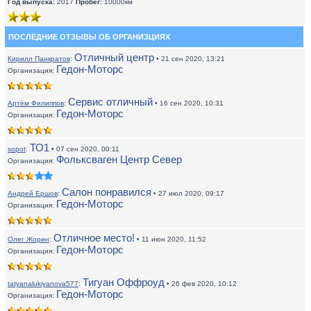
Год выпуска:
2017
Пробег:
10000км
ПОСЛЕДНИЕ ОТЗЫВЫ ОБ ОРГАНИЗЦИЯХ
Отличный центр
Кирилл Панкратов
:
• 21 сен 2020, 13:21
Гедон-Моторс
Организация:
Сервис отличный
Артём Филиппов
:
• 16 сен 2020, 10:31
Гедон-Моторс
Организация:
ТО1
sopot
:
• 07 сен 2020, 00:11
Фольксваген Центр Север
Организация:
Салон понравился
Андрей Ершов
:
• 27 июл 2020, 09:17
Гедон-Моторс
Организация:
Отличное место!
Олег Жорин
:
• 11 июн 2020, 11:52
Гедон-Моторс
Организация:
Тигуан Оффроуд
tatyanalukiyanova577
:
• 26 фев 2020, 10:12
Гедон-Моторс
Организация: