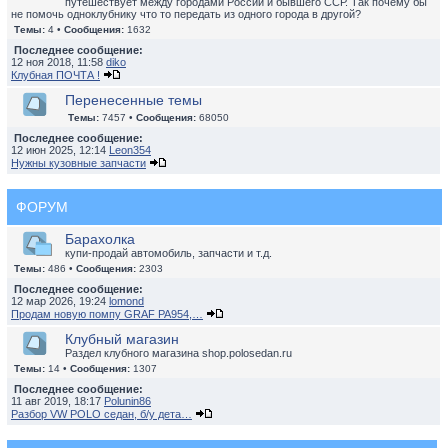
путешествует между городами России и бывшего ССР. Так почему бы
не помочь одноклубнику что то передать из одного города в другой?
Темы:
4 •
Сообщения:
1632
Последнее сообщение:
12 ноя 2018, 11:58
diko
Клубная ПОЧТА !
Перенесенные темы
Темы:
7457 •
Сообщения:
68050
Последнее сообщение:
12 июн 2025, 12:14
Leon354
Нужны кузовные запчасти
ФОРУМ
Барахолка
купи-продай автомобиль, запчасти и т.д.
Темы:
486 •
Сообщения:
2303
Последнее сообщение:
12 мар 2026, 19:24
lomond
Продам новую помпу GRAF PA954,…
Клубный магазин
Раздел клубного магазина shop.polosedan.ru
Темы:
14 •
Сообщения:
1307
Последнее сообщение:
11 авг 2019, 18:17
Polunin86
Разбор VW POLO седан, б/у дета…