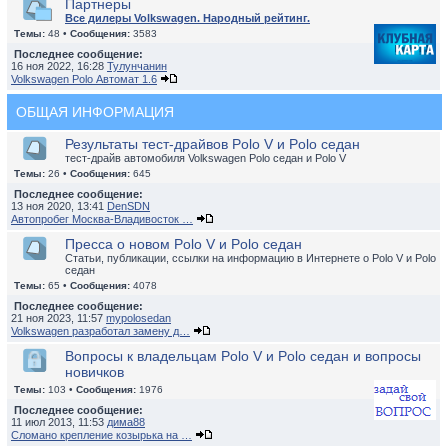
Партнеры
Все дилеры Volkswagen. Народный рейтинг.
Темы:
48 •
Сообщения:
3583
Последнее сообщение:
16 ноя 2022, 16:28
Тулунчанин
Volkswagen Polo Автомат 1.6
ОБЩАЯ ИНФОРМАЦИЯ
Результаты тест-драйвов Polo V и Polo седан
тест-драйв автомобиля Volkswagen Polo седан и Polo V
Темы:
26 •
Сообщения:
645
Последнее сообщение:
13 ноя 2020, 13:41
DenSDN
Автопробег Москва-Владивосток …
Пресса о новом Polo V и Polo седан
Статьи, публикации, ссылки на информацию в Интернете о Polo V и Polo
седан
Темы:
65 •
Сообщения:
4078
Последнее сообщение:
21 ноя 2023, 11:57
mypolosedan
Volkswagen разработал замену д…
Вопросы к владельцам Polo V и Polo седан и вопросы
новичков
Темы:
103 •
Сообщения:
1976
Последнее сообщение:
11 июл 2013, 11:53
дима88
Сломано крепление козырька на …