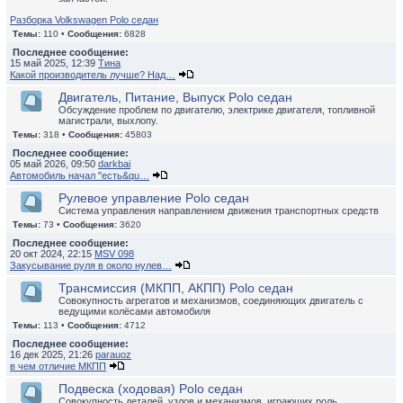
Разборка Volkswagen Polo седан
Темы:
110 •
Сообщения:
6828
Последнее сообщение:
15 май 2025, 12:39
Тина
Какой производитель лучше? Над…
Двигатель, Питание, Выпуск Polo седан
Обсуждение проблем по двигателю, электрике двигателя, топливной
магистрали, выхлопу.
Темы:
318 •
Сообщения:
45803
Последнее сообщение:
05 май 2026, 09:50
darkbai
Автомобиль начал "есть&qu…
Рулевое управление Polo седан
Система управления направлением движения транспортных средств
Темы:
73 •
Сообщения:
3620
Последнее сообщение:
20 окт 2024, 22:15
MSV 098
Закусывание руля в около нулев…
Трансмиссия (МКПП, АКПП) Polo седан
Совокупность агрегатов и механизмов, соединяющих двигатель с
ведущими колёсами автомобиля
Темы:
113 •
Сообщения:
4712
Последнее сообщение:
16 дек 2025, 21:26
parauoz
в чем отличие МКПП
Подвеска (ходовая) Polo седан
Совокупность деталей, узлов и механизмов, играющих роль