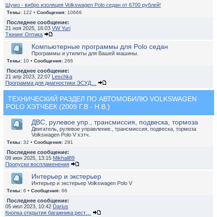
Шумо - вибро изоляция Volkswagen Polo седан от 6700 рублей!
Темы:
122 •
Сообщения:
10666
Последнее сообщение:
21 ноя 2025, 16:03
VW Yuri
Тюнинг Оптика
Компьютерные программы для Polo седан
Программы и утилиты для Вашей машины.
Темы:
10 •
Сообщения:
266
Последнее сообщение:
21 апр 2023, 22:07
Leschka
Программа для диагностики ЭСУД…
ТЕХНИЧЕСКИЙ РАЗДЕЛ ПО АВТОМОБИЛЮ VOLKSWAGEN
POLO ХЭТЧБЕК (2009 Г.В - Н.В.)
ДВС, рулевое упр., трансмиссия, подвеска, тормоза
Двигатель, рулевое управление., трансмиссия, подвеска, тормоза
Volkswagen Polo V хэтч.
Темы:
32 •
Сообщения:
281
Последнее сообщение:
09 июн 2025, 13:15
Mikhail89
Пропуски воспламенения
Интерьер и экстерьер
Интерьер и экстерьер Volkswagen Polo V
Темы:
6 •
Сообщения:
66
Последнее сообщение:
05 июл 2023, 10:42
Darius
Кнопка открытия багажника рест…