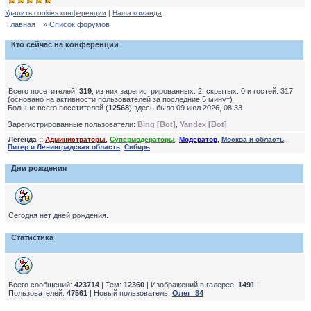
Удалить cookies конференции
|
Наша команда
Главная
» Список форумов
Кто сейчас на конференции
Всего посетителей:
319
, из них зарегистрированных: 2, скрытых: 0 и гостей: 317
(основано на активности пользователей за последние 5 минут)
Больше всего посетителей (
12568
) здесь было 09 июл 2026, 08:33
Зарегистрированные пользователи:
Bing [Bot]
,
Yandex [Bot]
Легенда ::
Администраторы
,
Супермодераторы
,
Модератор
,
Москва и область
,
Питер и Ленинградская область
,
Сибирь
Дни рождения
Сегодня нет дней рождения.
Статистика
Всего сообщений:
423714
| Тем:
12360
| Изображений в галерее:
1491
|
Пользователей:
47561
| Новый пользователь:
Олег_34