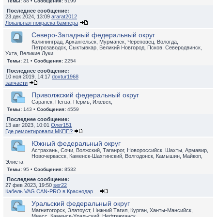
Темы:
88 •
Сообщения:
5199
Последнее сообщение:
23 дек 2024, 13:09
ararat2012
Локальная покраска бампера
Северо-Западный федеральный округ
Калининград, Архангельск, Мурманск, Череповец, Вологда,
Петрозаводск, Сыктывкар, Великий Новгород, Псков, Северодвинск,
Ухта, Великие Луки
Темы:
21 •
Сообщения:
2254
Последнее сообщение:
10 ноя 2019, 14:17
doxtur1968
запчасти
Приволжский федеральный округ
Саранск, Пенза, Пермь, Ижевск,
Темы:
143 •
Сообщения:
4559
Последнее сообщение:
13 авг 2023, 10:01
Олег151
Где ремонтировали МКПП?
Южный федеральный округ
Астрахань, Сочи, Волжский, Таганрог, Новороссийск, Шахты, Армавир,
Новочеркасск, Каменск-Шахтинский, Волгодонск, Камышин, Майкоп,
Элиста
Темы:
95 •
Сообщения:
8532
Последнее сообщение:
27 фев 2023, 19:50
ser22
Кабель VAG CAN-PRO в Краснодар…
Уральский федеральный округ
Магнитогорск, Златоуст, Нижний Тагил, Курган, Ханты-Мансийск,
Миасс, Каменск-Уральский, Нефтеюганск