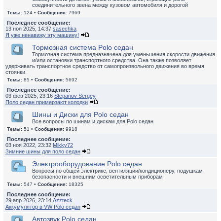
соединительного звена между кузовом автомобиля и дорогой
Темы:
124 •
Сообщения:
7969
Последнее сообщение:
13 ноя 2025, 14:37
sasechka
Я уже ненавижу эту машину!
Тормозная система Polo седан
Тормозная система предназначена для уменьшения скорости движения
и/или остановки транспортного средства. Она также позволяет
удерживать транспортное средство от самопроизвольного движения во время
стоянки.
Темы:
85 •
Сообщения:
5692
Последнее сообщение:
03 фев 2025, 23:16
Stepanov Sergey
Поло седан примерзают колодки
Шины и Диски для Polo седан
Все вопросы по шинам и дискам для Polo седан
Темы:
51 •
Сообщения:
9918
Последнее сообщение:
03 ноя 2022, 23:32
Mikky72
Зимние шины для поло седан
Электрооборудование Polo седан
Вопросы по общей электрике, вентиляции/кондиционеру, подушкам
безопасности и внешним осветительным приборам
Темы:
547 •
Сообщения:
18325
Последнее сообщение:
29 апр 2026, 23:14
Azzteck
Аккумулятор в VW Polo седан
Автозвук Polo седан