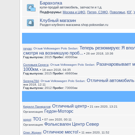
Барахолка
купи-продай автомобиль, запчасти и т.д.
Подфорумы:
Москва и ЦФО
,
Питер, СЗФО
,
Поволжье
,
ЮГ
,
Клубный магазин
Раздел клубного магазина shop.polosedan.ru
Теперь резюмирую: Я впол
neyas
:
Отзыв Volkswagen Polo Sedan:
смотря на возникшую проб...
• 26 окт 2018, 10:36
Год выпуска:
2015
Пробег:
40000км
Разачаровывает м
Соловьев Серега
:
Отзыв Volkswagen Polo Sedan:
1000км.
• 18 июл 2018, 04:35
Год выпуска:
2015
Пробег:
46600км
Отличный автомобиль 
Serega784
:
Отзыв Volkswagen Polo Sedan:
янв 2018, 12:11
Год выпуска:
2012
Пробег:
73000км
Отличный центр
Кирилл Панкратов
:
• 21 сен 2020, 13:21
Гедон-Моторс
Организация:
ТО1
sopot
:
• 07 сен 2020, 00:11
Фольксваген Центр Север
Организация:
Отличное место!
Олег Жорин
:
• 11 июн 2020, 11:52