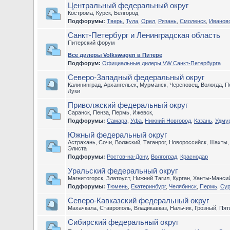
Центральный федеральный округ
Кострома, Курск, Белгород
Подфорумы:
Тверь
,
Тула
,
Орел
,
Рязань
,
Смоленск
,
Иванов
Санкт-Петербург и Ленинградская область
Питерский форум
Все дилеры Volkswagen в Питере
Подфорум:
Официальные дилеры VW Санкт-Петербурга
Северо-Западный федеральный округ
Калининград, Архангельск, Мурманск, Череповец, Вологда, П
Луки
Приволжский федеральный округ
Саранск, Пенза, Пермь, Ижевск,
Подфорумы:
Самара
,
Уфа
,
Нижний Новгород
,
Казань
,
Удму
Южный федеральный округ
Астрахань, Сочи, Волжский, Таганрог, Новороссийск, Шахты
Элиста
Подфорумы:
Ростов-на-Дону
,
Волгоград
,
Краснодар
Уральский федеральный округ
Магнитогорск, Златоуст, Нижний Тагил, Курган, Ханты-Манс
Подфорумы:
Тюмень
,
Екатеринбург
,
Челябинск
,
Пермь
,
Сур
Северо-Кавказский федеральный округ
Махачкала, Ставрополь, Владикавказ, Нальчик, Грозный, Пят
Сибирский федеральный округ