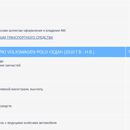
еским аспектам оформления и владения АМ.
НЫМ ТРАНСПОРТНОГО СРЕДСТВА
 VOLKSWAGEN POLO СЕДАН (2010 Г.В - Н.В.)
ан
ия запчастей.
пливной магистрали, выхлопу.
средств
ель с ведущими колёсами автомобиля