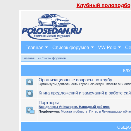
Клубный полоподбор
Главная
Список форумов
VW Polo
Се
Главная
» Список форумов
КЛУ
Организационные вопросы по клубу
Организуем деятельность клуба Polo седан. Вместе МЫ сила
Книга предложений и замечаний в работе сай
Партнеры
Все дилеры Volkswagen. Народный рейтинг.
Подфорумы:
Москва и область
,
Питер и Лениградская обла
ОБЩА