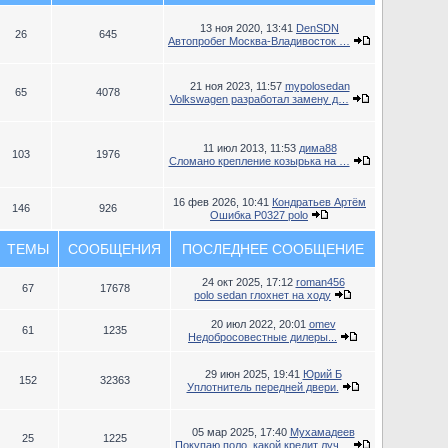
13 ноя 2020, 13:41
DenSDN
26
645
Автопробег Москва-Владивосток …
21 ноя 2023, 11:57
mypolosedan
65
4078
Volkswagen разработал замену д…
11 июл 2013, 11:53
дима88
103
1976
Сломано крепление козырька на …
16 фев 2026, 10:41
Кондратьев Артём
146
926
Ошибка P0327 polo
ТЕМЫ
СООБЩЕНИЯ
ПОСЛЕДНЕЕ СООБЩЕНИЕ
24 окт 2025, 17:12
roman456
67
17678
polo sedan глохнет на ходу
20 июл 2022, 20:01
omev
61
1235
Недобросовестные дилеры...
29 июн 2025, 19:41
Юрий Б
152
32363
Уплотнитель передней двери.
05 мар 2025, 17:40
Мухамадеев
25
1225
Покупаю поло, какой кредит луч…