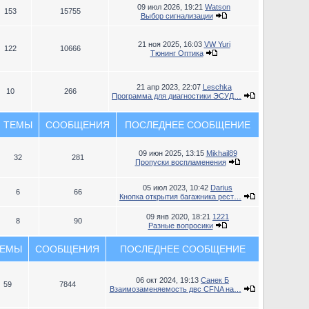
09 июл 2026, 19:21
Watson
153
15755
Выбор сигнализации
21 ноя 2025, 16:03
VW Yuri
122
10666
Тюнинг Оптика
21 апр 2023, 22:07
Leschka
10
266
Программа для диагностики ЭСУД…
ТЕМЫ
СООБЩЕНИЯ
ПОСЛЕДНЕЕ СООБЩЕНИЕ
09 июн 2025, 13:15
Mikhail89
32
281
Пропуски воспламенения
05 июл 2023, 10:42
Darius
6
66
Кнопка открытия багажника рест…
09 янв 2020, 18:21
1221
8
90
Разные вопросики
ЕМЫ
СООБЩЕНИЯ
ПОСЛЕДНЕЕ СООБЩЕНИЕ
06 окт 2024, 19:13
Санек Б
59
7844
Взаимозаменяемость двс CFNA на…