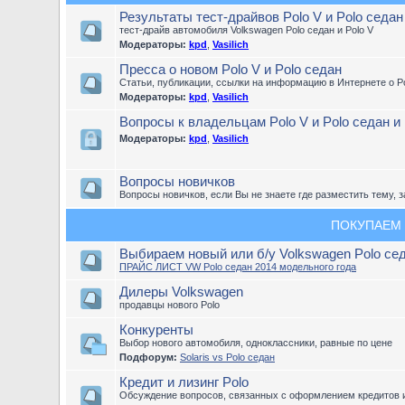
Результаты тест-драйвов Polo V и Polo седан
тест-драйв автомобиля Volkswagen Polo седан и Polo V
Модераторы:
kpd
,
Vasilich
Пресса о новом Polo V и Polo седан
Статьи, публикации, ссылки на информацию в Интернете о Po
Модераторы:
kpd
,
Vasilich
Вопросы к владельцам Polo V и Polo седан и
Модераторы:
kpd
,
Vasilich
Вопросы новичков
Вопросы новичков, если Вы не знаете где разместить тему, з
ПОКУПАЕМ
Выбираем новый или б/у Volkswagen Polo се
ПРАЙС ЛИСТ VW Polo седан 2014 модельного года
Дилеры Volkswagen
продавцы нового Polo
Конкуренты
Выбор нового автомобиля, одноклассники, равные по цене
Подфорум:
Solaris vs Polo седан
Кредит и лизинг Polo
Обсуждение вопросов, связанных с оформлением кредитов и