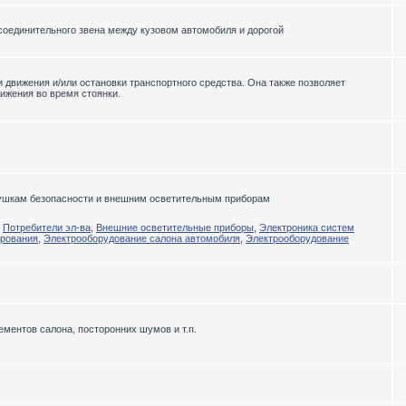
соединительного звена между кузовом автомобиля и дорогой
движения и/или остановки транспортного средства. Она также позволяет
ижения во время стоянки.
душкам безопасности и внешним осветительным приборам
,
Потребители эл-ва
,
Внешние осветительные приборы
,
Электроника систем
ирования
,
Электрооборудование салона автомобиля
,
Электрооборудование
ментов салона, посторонних шумов и т.п.