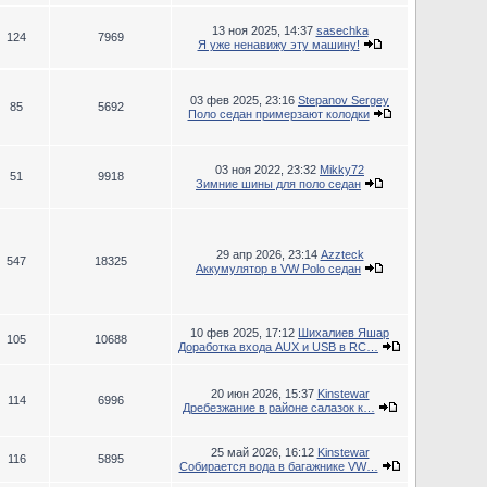
13 ноя 2025, 14:37
sasechka
124
7969
Я уже ненавижу эту машину!
03 фев 2025, 23:16
Stepanov Sergey
85
5692
Поло седан примерзают колодки
03 ноя 2022, 23:32
Mikky72
51
9918
Зимние шины для поло седан
29 апр 2026, 23:14
Azzteck
547
18325
Аккумулятор в VW Polo седан
10 фев 2025, 17:12
Шихалиев Яшар
105
10688
Доработка входа AUX и USB в RC…
20 июн 2026, 15:37
Kinstewar
114
6996
Дребезжание в районе салазок к…
25 май 2026, 16:12
Kinstewar
116
5895
Собирается вода в багажнике VW…