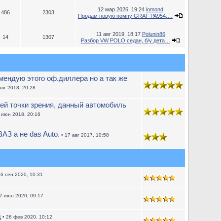
12 мар 2026, 19:24
lomond
486
2303
Продам новую помпу GRAF PA954,…
11 авг 2019, 18:17
Polunin86
14
1307
Разбор VW POLO седан, б/у дета…
ендую этого оф.диллера но а так же
авг 2018, 20:28
ей точки зрения, данный автомобиль
 июн 2018, 20:16
АЗ а не das Auto.
• 17 авг 2017, 10:58
16 сен 2020, 10:31
7 июл 2020, 09:17
д
• 26 фев 2020, 10:12