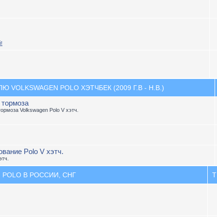
!
 VOLKSWAGEN POLO ХЭТЧБЕК (2009 Г.В - Н.В.)
, тормоза
тормоза Volkswagen Polo V хэтч.
вание Polo V хэтч.
этч.
 POLO В РОССИИ, СНГ
Т