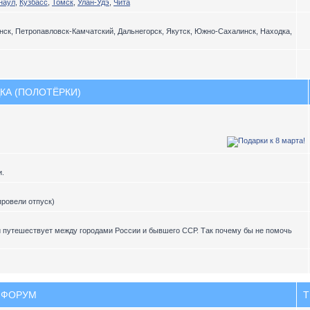
наул
,
Кузбасс
,
Томск
,
Улан-Удэ
,
Чита
ск, Петропавловск-Камчатский, Дальнегорск, Якутск, Южно-Сахалинск, Находка,
КА (ПОЛОТЁРКИ)
и.
провели отпуск)
и путешествует между городами России и бывшего ССР. Так почему бы не помочь
ФОРУМ
Т