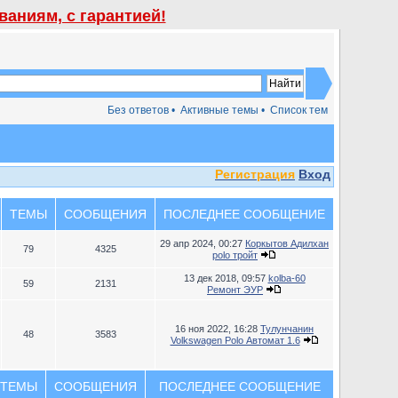
аниям, с гарантией!
Без ответов •
Активные темы •
Список тем
Регистрация
Вход
ТЕМЫ
СООБЩЕНИЯ
ПОСЛЕДНЕЕ СООБЩЕНИЕ
29 апр 2024, 00:27
Коркытов Адилхан
79
4325
polo тройт
13 дек 2018, 09:57
kolba-60
59
2131
Ремонт ЭУР
16 ноя 2022, 16:28
Тулунчанин
48
3583
Volkswagen Polo Автомат 1.6
ТЕМЫ
СООБЩЕНИЯ
ПОСЛЕДНЕЕ СООБЩЕНИЕ