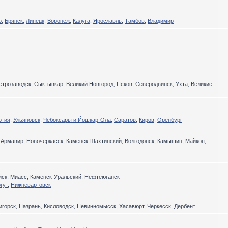
о
,
Брянск
,
Липецк
,
Воронеж
,
Калуга
,
Ярославль
,
Тамбов
,
Владимир
етрозаводск, Сыктывкар, Великий Новгород, Псков, Северодвинск, Ухта, Великие
ртия
,
Ульяновск
,
Чебоксары и Йошкар-Ола
,
Саратов
,
Киров
,
Оренбург
, Армавир, Новочеркасск, Каменск-Шахтинский, Волгодонск, Камышин, Майкоп,
ийск, Миасс, Каменск-Уральский, Нефтеюганск
гут
,
Нижневартовск
игорск, Назрань, Кисловодск, Невинномысск, Хасавюрт, Черкесск, Дербент