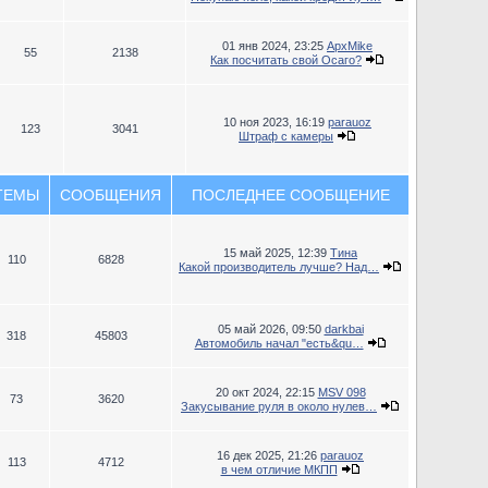
01 янв 2024, 23:25
ApxMike
55
2138
Как посчитать свой Осаго?
10 ноя 2023, 16:19
parauoz
123
3041
Штраф с камеры
ТЕМЫ
СООБЩЕНИЯ
ПОСЛЕДНЕЕ СООБЩЕНИЕ
15 май 2025, 12:39
Тина
110
6828
Какой производитель лучше? Над…
05 май 2026, 09:50
darkbai
318
45803
Автомобиль начал "есть&qu…
20 окт 2024, 22:15
MSV 098
73
3620
Закусывание руля в около нулев…
16 дек 2025, 21:26
parauoz
113
4712
в чем отличие МКПП