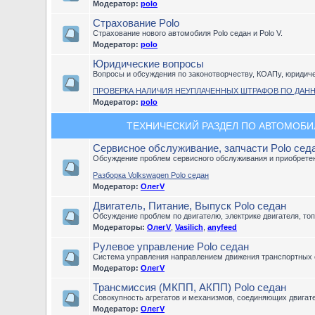
Модератор:
polo
Страхование Polo
Страхование нового автомобиля Polo седан и Polo V.
Модератор:
polo
Юридические вопросы
Вопросы и обсуждения по законотворчеству, КОАПу, юридич
ПРОВЕРКА НАЛИЧИЯ НЕУПЛАЧЕННЫХ ШТРАФОВ ПО ДАН
Модератор:
polo
ТЕХНИЧЕСКИЙ РАЗДЕЛ ПО АВТОМОБИЛЮ
Сервисное обслуживание, запчасти Polo сед
Обсуждение проблем сервисного обслуживания и приобретен
Разборка Volkswagen Polo седан
Модератор:
ОлегV
Двигатель, Питание, Выпуск Polo седан
Обсуждение проблем по двигателю, электрике двигателя, то
Модераторы:
ОлегV
,
Vasilich
,
anyfeed
Рулевое управление Polo седан
Система управления направлением движения транспортных 
Модератор:
ОлегV
Трансмиссия (МКПП, АКПП) Polo седан
Совокупность агрегатов и механизмов, соединяющих двигат
Модератор:
ОлегV