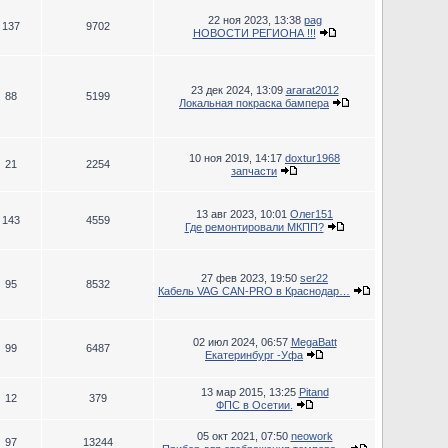
22 ноя 2023, 13:38
pag
137
9702
НОВОСТИ РЕГИОНА !!!
23 дек 2024, 13:09
ararat2012
88
5199
Локальная покраска бампера
10 ноя 2019, 14:17
doxtur1968
21
2254
запчасти
13 авг 2023, 10:01
Олег151
143
4559
Где ремонтировали МКПП?
27 фев 2023, 19:50
ser22
95
8532
Кабель VAG CAN-PRO в Краснодар…
02 июл 2024, 06:57
MegaBatt
99
6487
Екатеринбург -Уфа
13 мар 2015, 13:25
Pitand
12
379
ФПС в Осетии.
05 окт 2021, 07:50
neowork
97
13244