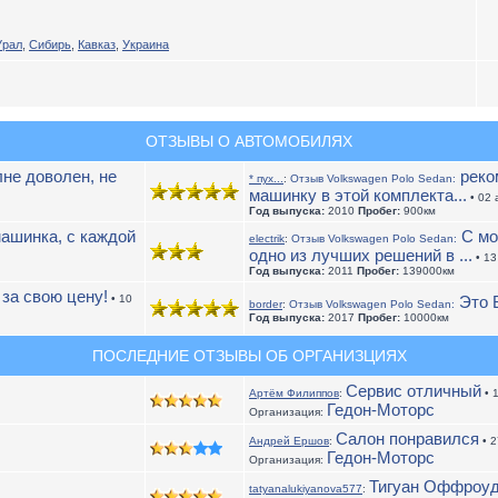
Урал
,
Сибирь
,
Кавказ
,
Украина
ОТЗЫВЫ О АВТОМОБИЛЯХ
не доволен, не
реком
* пух...
:
Отзыв Volkswagen Polo Sedan:
машинку в этой комплекта...
• 02 
Год выпуска:
2010
Пробег:
900км
ашинка, с каждой
С мо
electrik
:
Отзыв Volkswagen Polo Sedan:
одно из лучших решений в ...
• 13
Год выпуска:
2011
Пробег:
139000км
за свою цену!
• 10
Это В
border
:
Отзыв Volkswagen Polo Sedan:
Год выпуска:
2017
Пробег:
10000км
ПОСЛЕДНИЕ ОТЗЫВЫ ОБ ОРГАНИЗЦИЯХ
Сервис отличный
Артём Филиппов
:
• 
Гедон-Моторс
Организация:
Салон понравился
Андрей Ершов
:
• 2
Гедон-Моторс
Организация:
Тигуан Оффроу
tatyanalukiyanova577
: