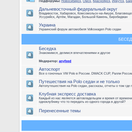
Подфорумы:
Новосибирск
,
Омск
,
Красноярск
,
Иркутск
,
Бар
Дальневосточный федеральный округ
Владивосток, Хабаровск, Комсомольск-на-Амуре, Благовещен
Уссурийск, Артём, Магадан, Большой Камень, Биробиджан
Украина
Украинский форум автомобиля Volkswagen Polo седан
БЕСЕД
Беседка
Знакомимся, делимся впечатлениями и другое
Модератор:
anyfeed
Автоспорт
Все о гоночных VW Polo в России. DMACK CUP, Ралли Росси
Путешествия на Polo седан и не только
Автопутешествия на Polo седан, рассказы, отчеты о том где 
Клубная экспресс доставка
Каждый из нас является автовладельцем и время от времен
одноклубнику что то передать из одного города в другой?
Перенесенные темы