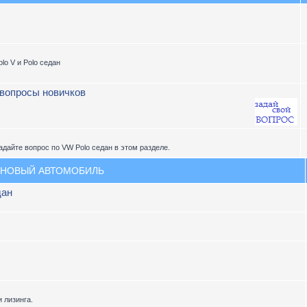
lo V и Polo седан
 вопросы новичков
адайте вопрос по VW Polo седан в этом разделе.
 НОВЫЙ АВТОМОБИЛЬ
дан
 лизинга.