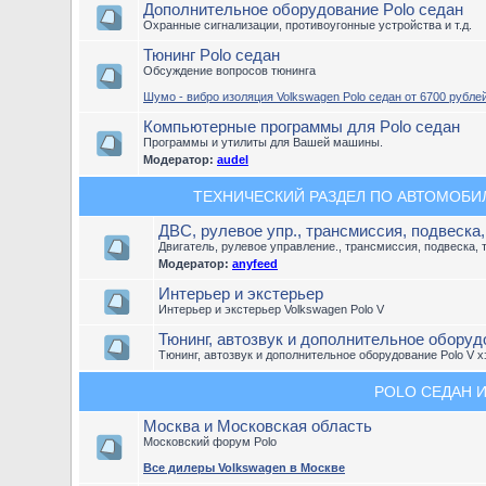
Дополнительное оборудование Polo седан
Охранные сигнализации, противоугонные устройства и т.д.
Тюнинг Polo седан
Обсуждение вопросов тюнинга
Шумо - вибро изоляция Volkswagen Polo седан от 6700 рублей
Компьютерные программы для Polo седан
Программы и утилиты для Вашей машины.
Модератор:
audel
ТЕХНИЧЕСКИЙ РАЗДЕЛ ПО АВТОМОБИЛЮ
ДВС, рулевое упр., трансмиссия, подвеска
Двигатель, рулевое управление., трансмиссия, подвеска, 
Модератор:
anyfeed
Интерьер и экстерьер
Интерьер и экстерьер Volkswagen Polo V
Тюнинг, автозвук и дополнительное оборудо
Тюнинг, автозвук и дополнительное оборудование Polo V х
POLO СЕДАН И
Москва и Московская область
Московский форум Polo
Все дилеры Volkswagen в Москве