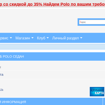
 со скидкой до 35% Найдем Polo по вашим требов
рвис
Магазин
Клуб
Личный раздел
Б POLO СЕДАН
!
та
сть
Я ИНФОРМАЦИЯ