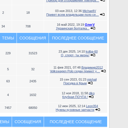
Прибор для отображения темпера…
03 ноя 2013, 12:36
MichaelIV
2
18
Привет всем владельцам поло се…
16 май 2022, 19:19
ОлегV
34
708
Украинская болталка...
ТЕМЫ
СООБЩЕНИЯ
ПОСЛЕДНЕЕ СООБЩЕНИЕ
23 дек 2025, 14:10
kolba-60
229
31523
О, спорт- ты жизнь!
11 фев 2021, 07:48
Владимир2012
5
32
Volkswagen Polo седан примет у…
15 сен 2023, 01:23
mishail
63
2435
Поездка в Крым
12 ноя 2018, 11:58
diko
4
1632
Клубная ПОЧТА !
12 июн 2025, 12:14
Leon354
7457
68050
Нужны кузовные запчасти
ЕМЫ
СООБЩЕНИЯ
ПОСЛЕДНЕЕ СООБЩЕНИЕ