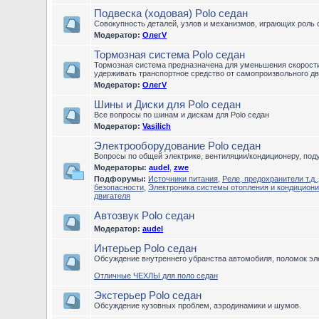
Подвеска (ходовая) Polo седан
Совокупность деталей, узлов и механизмов, играющих роль 
Модератор:
ОлегV
Тормозная система Polo седан
Тормозная система предназначена для уменьшения скорости 
удерживать транспортное средство от самопроизвольного дв
Модератор:
ОлегV
Шины и Диски для Polo седан
Все вопросы по шинам и дискам для Polo седан
Модератор:
Vasilich
Электрооборудование Polo седан
Вопросы по общей электрике, вентиляции/кондиционеру, по
Модераторы:
audel
,
zwe
Подфорумы:
Источники питания
,
Реле, предохранители т.д.
безопасности
,
Электроника системы отопления и кондицион
двигателя
Автозвук Polo седан
Модератор:
audel
Интерьер Polo седан
Обсуждение внутреннего убранства автомобиля, поломок эле
Отличные ЧЕХЛЫ для поло седан
Экстерьер Polo седан
Обсуждение кузовных проблем, аэродинамики и шумов.