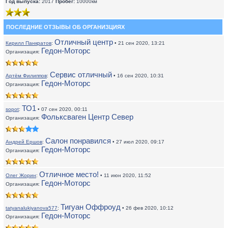
Год выпуска:
2017
Пробег:
10000км
ПОСЛЕДНИЕ ОТЗЫВЫ ОБ ОРГАНИЗЦИЯХ
Отличный центр
Кирилл Панкратов
:
• 21 сен 2020, 13:21
Гедон-Моторс
Организация:
Сервис отличный
Артём Филиппов
:
• 16 сен 2020, 10:31
Гедон-Моторс
Организация:
ТО1
sopot
:
• 07 сен 2020, 00:11
Фольксваген Центр Север
Организация:
Салон понравился
Андрей Ершов
:
• 27 июл 2020, 09:17
Гедон-Моторс
Организация:
Отличное место!
Олег Жорин
:
• 11 июн 2020, 11:52
Гедон-Моторс
Организация:
Тигуан Оффроуд
tatyanalukiyanova577
:
• 26 фев 2020, 10:12
Гедон-Моторс
Организация: