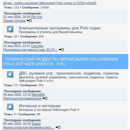
Шумо - вибро изоляция Volkswagen Polo седан от 6700 рублей!
Темы:
122 •
Сообщения:
10666
Последнее сообщение:
21 ноя 2025, 16:03
VW Yuri
Тюнинг Оптика
Компьютерные программы для Polo седан
Программы и утилиты для Вашей машины.
Темы:
10 •
Сообщения:
266
Последнее сообщение:
21 апр 2023, 22:07
Leschka
Программа для диагностики ЭСУД…
ТЕХНИЧЕСКИЙ РАЗДЕЛ ПО АВТОМОБИЛЮ VOLKSWAGEN
POLO ХЭТЧБЕК (2009 Г.В - Н.В.)
ДВС, рулевое упр., трансмиссия, подвеска, тормоза
Двигатель, рулевое управление., трансмиссия, подвеска, тормоза
Volkswagen Polo V хэтч.
Темы:
32 •
Сообщения:
281
Последнее сообщение:
09 июн 2025, 13:15
Mikhail89
Пропуски воспламенения
Интерьер и экстерьер
Интерьер и экстерьер Volkswagen Polo V
Темы:
6 •
Сообщения:
66
Последнее сообщение:
05 июл 2023, 10:42
Darius
Кнопка открытия багажника рест…