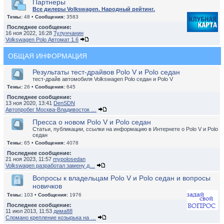
Партнеры
Все дилеры Volkswagen. Народный рейтинг.
Темы:
48 •
Сообщения:
3583
Последнее сообщение:
16 ноя 2022, 16:28
Тулунчанин
Volkswagen Polo Автомат 1.6
ОБЩАЯ ИНФОРМАЦИЯ
Результаты тест-драйвов Polo V и Polo седан
тест-драйв автомобиля Volkswagen Polo седан и Polo V
Темы:
26 •
Сообщения:
645
Последнее сообщение:
13 ноя 2020, 13:41
DenSDN
Автопробег Москва-Владивосток …
Пресса о новом Polo V и Polo седан
Статьи, публикации, ссылки на информацию в Интернете о Polo V и Polo
седан
Темы:
65 •
Сообщения:
4078
Последнее сообщение:
21 ноя 2023, 11:57
mypolosedan
Volkswagen разработал замену д…
Вопросы к владельцам Polo V и Polo седан и вопросы
новичков
Темы:
103 •
Сообщения:
1976
Последнее сообщение:
11 июл 2013, 11:53
дима88
Сломано крепление козырька на …