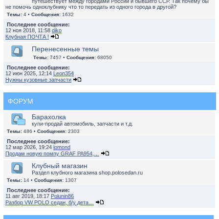
путешествует между городами России и бывшего ССР. Так почему бы
не помочь одноклубнику что то передать из одного города в другой?
Темы:
4 •
Сообщения:
1632
Последнее сообщение:
12 ноя 2018, 11:58
diko
Клубная ПОЧТА !
Перенесенные темы
Темы:
7457 •
Сообщения:
68050
Последнее сообщение:
12 июн 2025, 12:14
Leon354
Нужны кузовные запчасти
ФОРУМ
Барахолка
купи-продай автомобиль, запчасти и т.д.
Темы:
486 •
Сообщения:
2303
Последнее сообщение:
12 мар 2026, 19:24
lomond
Продам новую помпу GRAF PA954,…
Клубный магазин
Раздел клубного магазина shop.polosedan.ru
Темы:
14 •
Сообщения:
1307
Последнее сообщение:
11 авг 2019, 18:17
Polunin86
Разбор VW POLO седан, б/у дета…