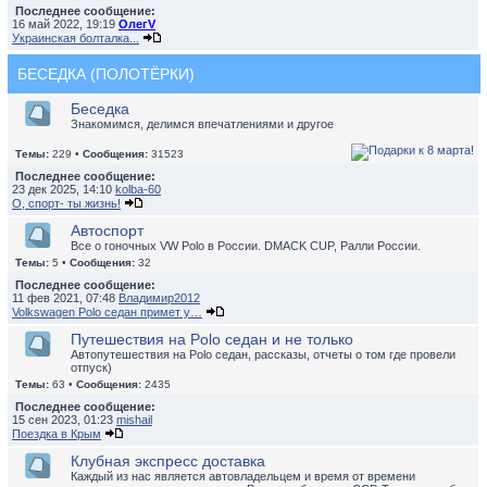
Последнее сообщение:
16 май 2022, 19:19
ОлегV
Украинская болталка...
БЕСЕДКА (ПОЛОТЁРКИ)
Беседка
Знакомимся, делимся впечатлениями и другое
Темы:
229 •
Сообщения:
31523
Последнее сообщение:
23 дек 2025, 14:10
kolba-60
О, спорт- ты жизнь!
Автоспорт
Все о гоночных VW Polo в России. DMACK CUP, Ралли России.
Темы:
5 •
Сообщения:
32
Последнее сообщение:
11 фев 2021, 07:48
Владимир2012
Volkswagen Polo седан примет у…
Путешествия на Polo седан и не только
Автопутешествия на Polo седан, рассказы, отчеты о том где провели
отпуск)
Темы:
63 •
Сообщения:
2435
Последнее сообщение:
15 сен 2023, 01:23
mishail
Поездка в Крым
Клубная экспресс доставка
Каждый из нас является автовладельцем и время от времени