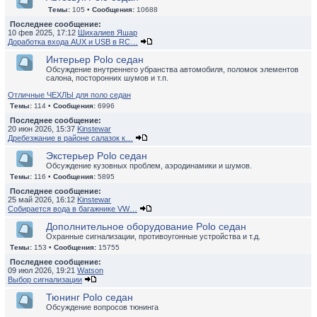
Темы:
105 •
Сообщения:
10688
Последнее сообщение:
10 фев 2025, 17:12
Шихалиев Яшар
Доработка входа AUX и USB в RC…
Интерьер Polo седан
Обсуждение внутреннего убранства автомобиля, поломок элементов
салона, посторонних шумов и т.п.
Отличные ЧЕХЛЫ для поло седан
Темы:
114 •
Сообщения:
6996
Последнее сообщение:
20 июн 2026, 15:37
Kinstewar
Дребезжание в районе салазок к…
Экстерьер Polo седан
Обсуждение кузовных проблем, аэродинамики и шумов.
Темы:
116 •
Сообщения:
5895
Последнее сообщение:
25 май 2026, 16:12
Kinstewar
Собирается вода в багажнике VW…
Дополнительное оборудование Polo седан
Охранные сигнализации, противоугонные устройства и т.д.
Темы:
153 •
Сообщения:
15755
Последнее сообщение:
09 июл 2026, 19:21
Watson
Выбор сигнализации
Тюнинг Polo седан
Обсуждение вопросов тюнинга