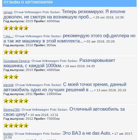
ОТЗЫВЫ О АВТОМОБИЛЯХ
Теперь резюмирую: Я вполне
neyas
:
Отзыв Volkswagen Polo Sedan:
доволен, не смотря на возникшую проб...
• 26 окт 2018, 10:36
Год выпуска:
2015
Пробег:
40000км
рекомендую этого оф.диллера но
* пух...
:
Отзыв Volkswagen Polo Sedan:
а так же машинку в этой комплекта...
• 02 авг 2018, 20:28
Год выпуска:
2010
Пробег:
900км
Разачаровывает
Соловьев Серега
:
Отзыв Volkswagen Polo Sedan:
машинка, с каждой 1000км.
• 18 июл 2018, 04:35
Год выпуска:
2015
Пробег:
46600км
С моей точки зрения, данный
electrik
:
Отзыв Volkswagen Polo Sedan:
автомобиль одно из лучших решений в ...
• 13 июн 2018, 20:16
Год выпуска:
2011
Пробег:
139000км
Отличный автомобиль за
Serega784
:
Отзыв Volkswagen Polo Sedan:
свою цену!
• 10 янв 2018, 12:11
Год выпуска:
2012
Пробег:
73000км
Это ВАЗ а не das Auto.
border
:
Отзыв Volkswagen Polo Sedan:
• 17 авг 2017,
10:58