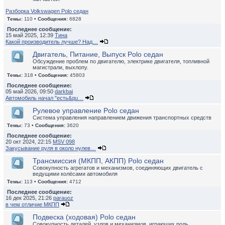
Разборка Volkswagen Polo седан
Темы:
110 •
Сообщения:
6828
Последнее сообщение:
15 май 2025, 12:39
Тина
Какой производитель лучше? Над…
Двигатель, Питание, Выпуск Polo седан
Обсуждение проблем по двигателю, электрике двигателя, топливной
магистрали, выхлопу.
Темы:
318 •
Сообщения:
45803
Последнее сообщение:
05 май 2026, 09:50
darkbai
Автомобиль начал "есть&qu…
Рулевое управление Polo седан
Система управления направлением движения транспортных средств
Темы:
73 •
Сообщения:
3620
Последнее сообщение:
20 окт 2024, 22:15
MSV 098
Закусывание руля в около нулев…
Трансмиссия (МКПП, АКПП) Polo седан
Совокупность агрегатов и механизмов, соединяющих двигатель с
ведущими колёсами автомобиля
Темы:
113 •
Сообщения:
4712
Последнее сообщение:
16 дек 2025, 21:26
parauoz
в чем отличие МКПП
Подвеска (ходовая) Polo седан
Совокупность деталей, узлов и механизмов, играющих роль