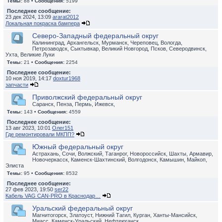
Темы:
88 •
Сообщения:
5199
Последнее сообщение:
23 дек 2024, 13:09
ararat2012
Локальная покраска бампера
Северо-Западный федеральный округ
Калининград, Архангельск, Мурманск, Череповец, Вологда,
Петрозаводск, Сыктывкар, Великий Новгород, Псков, Северодвинск,
Ухта, Великие Луки
Темы:
21 •
Сообщения:
2254
Последнее сообщение:
10 ноя 2019, 14:17
doxtur1968
запчасти
Приволжский федеральный округ
Саранск, Пенза, Пермь, Ижевск,
Темы:
143 •
Сообщения:
4559
Последнее сообщение:
13 авг 2023, 10:01
Олег151
Где ремонтировали МКПП?
Южный федеральный округ
Астрахань, Сочи, Волжский, Таганрог, Новороссийск, Шахты, Армавир,
Новочеркасск, Каменск-Шахтинский, Волгодонск, Камышин, Майкоп,
Элиста
Темы:
95 •
Сообщения:
8532
Последнее сообщение:
27 фев 2023, 19:50
ser22
Кабель VAG CAN-PRO в Краснодар…
Уральский федеральный округ
Магнитогорск, Златоуст, Нижний Тагил, Курган, Ханты-Мансийск,
Миасс, Каменск-Уральский, Нефтеюганск