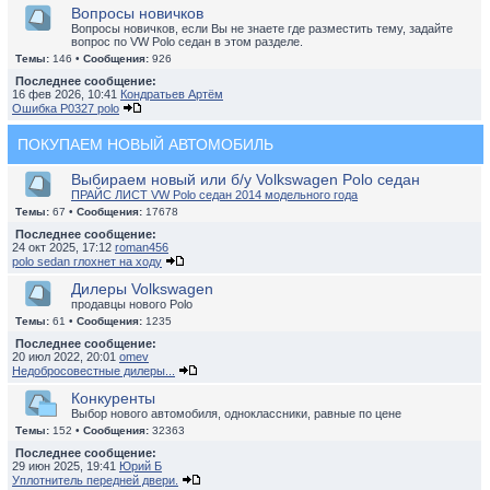
Вопросы новичков
Вопросы новичков, если Вы не знаете где разместить тему, задайте
вопрос по VW Polo седан в этом разделе.
Темы:
146 •
Сообщения:
926
Последнее сообщение:
16 фев 2026, 10:41
Кондратьев Артём
Ошибка P0327 polo
ПОКУПАЕМ НОВЫЙ АВТОМОБИЛЬ
Выбираем новый или б/у Volkswagen Polo седан
ПРАЙС ЛИСТ VW Polo седан 2014 модельного года
Темы:
67 •
Сообщения:
17678
Последнее сообщение:
24 окт 2025, 17:12
roman456
polo sedan глохнет на ходу
Дилеры Volkswagen
продавцы нового Polo
Темы:
61 •
Сообщения:
1235
Последнее сообщение:
20 июл 2022, 20:01
omev
Недобросовестные дилеры...
Конкуренты
Выбор нового автомобиля, одноклассники, равные по цене
Темы:
152 •
Сообщения:
32363
Последнее сообщение:
29 июн 2025, 19:41
Юрий Б
Уплотнитель передней двери.