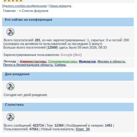
Удалить cookies конференции
|
Наша команда
Главная
» Список форумов
Кто сейчас на конференции
Всего посетителей:
281
, из них зарегистрированных: 1, скрытых: 0 и гостей: 280
(основано на активности пользователей за последние 5 минут)
Больше всего посетителей (
12568
) здесь было 09 июл 2026, 08:33
Зарегистрированные пользователи:
Google [Bot]
Легенда ::
Администраторы
,
Супермодераторы
,
Модератор
,
Москва и область
,
Питер и Ленинградская область
,
Сибирь
Дни рождения
Сегодня нет дней рождения.
Статистика
Всего сообщений:
423714
| Тем:
12360
| Изображений в галерее:
1491
|
Пользователей:
47561
| Новый пользователь:
Олег_34