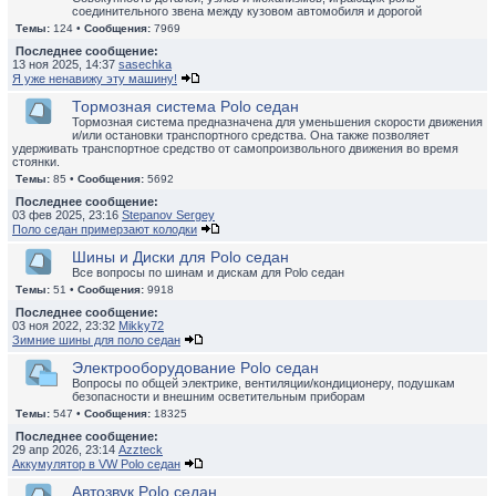
соединительного звена между кузовом автомобиля и дорогой
Темы:
124 •
Сообщения:
7969
Последнее сообщение:
13 ноя 2025, 14:37
sasechka
Я уже ненавижу эту машину!
Тормозная система Polo седан
Тормозная система предназначена для уменьшения скорости движения
и/или остановки транспортного средства. Она также позволяет
удерживать транспортное средство от самопроизвольного движения во время
стоянки.
Темы:
85 •
Сообщения:
5692
Последнее сообщение:
03 фев 2025, 23:16
Stepanov Sergey
Поло седан примерзают колодки
Шины и Диски для Polo седан
Все вопросы по шинам и дискам для Polo седан
Темы:
51 •
Сообщения:
9918
Последнее сообщение:
03 ноя 2022, 23:32
Mikky72
Зимние шины для поло седан
Электрооборудование Polo седан
Вопросы по общей электрике, вентиляции/кондиционеру, подушкам
безопасности и внешним осветительным приборам
Темы:
547 •
Сообщения:
18325
Последнее сообщение:
29 апр 2026, 23:14
Azzteck
Аккумулятор в VW Polo седан
Автозвук Polo седан