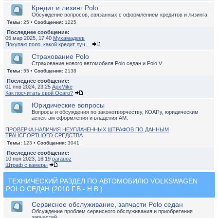
Кредит и лизинг Polo
Обсуждение вопросов, связанных с оформлением кредитов и лизинга.
Темы:
25 •
Сообщения:
1225
Последнее сообщение:
05 мар 2025, 17:40
Мухамадеев
Покупаю поло, какой кредит луч…
Страхование Polo
Страхование нового автомобиля Polo седан и Polo V.
Темы:
55 •
Сообщения:
2138
Последнее сообщение:
01 янв 2024, 23:25
ApxMike
Как посчитать свой Осаго?
Юридические вопросы
Вопросы и обсуждения по законотворчеству, КОАПу, юридическим
аспектам оформления и владения АМ.
ПРОВЕРКА НАЛИЧИЯ НЕУПЛАЧЕННЫХ ШТРАФОВ ПО ДАННЫМ
ТРАНСПОРТНОГО СРЕДСТВА
Темы:
123 •
Сообщения:
3041
Последнее сообщение:
10 ноя 2023, 16:19
parauoz
Штраф с камеры
ТЕХНИЧЕСКИЙ РАЗДЕЛ ПО АВТОМОБИЛЮ VOLKSWAGEN
POLO СЕДАН (2010 Г.В - Н.В.)
Сервисное обслуживание, запчасти Polo седан
Обсуждение проблем сервисного обслуживания и приобретения
запчастей.