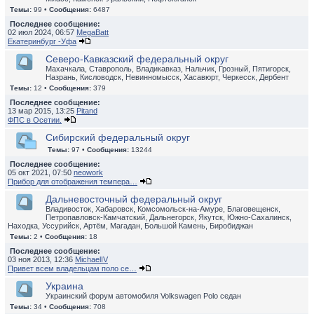
Темы:
99 •
Сообщения:
6487
Последнее сообщение:
02 июл 2024, 06:57
MegaBatt
Екатеринбург -Уфа
Северо-Кавказский федеральный округ
Махачкала, Ставрополь, Владикавказ, Нальчик, Грозный, Пятигорск,
Назрань, Кисловодск, Невинномысск, Хасавюрт, Черкесск, Дербент
Темы:
12 •
Сообщения:
379
Последнее сообщение:
13 мар 2015, 13:25
Pitand
ФПС в Осетии.
Сибирский федеральный округ
Темы:
97 •
Сообщения:
13244
Последнее сообщение:
05 окт 2021, 07:50
neowork
Прибор для отображения темпера…
Дальневосточный федеральный округ
Владивосток, Хабаровск, Комсомольск-на-Амуре, Благовещенск,
Петропавловск-Камчатский, Дальнегорск, Якутск, Южно-Сахалинск,
Находка, Уссурийск, Артём, Магадан, Большой Камень, Биробиджан
Темы:
2 •
Сообщения:
18
Последнее сообщение:
03 ноя 2013, 12:36
MichaelIV
Привет всем владельцам поло се…
Украина
Украинский форум автомобиля Volkswagen Polo седан
Темы:
34 •
Сообщения:
708