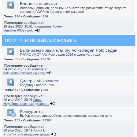
Вопросы новичков
Вопросы новичков, если Вы не знаете где разместить тему, задайте
вопрос по VW Polo седан в этом разделе.
Темы:
146 •
Сообщения:
926
Последнее сообщение:
16 фев 2026, 10:41
Кондратьев Артём
Ошибка P0327 polo
ПОКУПАЕМ НОВЫЙ АВТОМОБИЛЬ
Выбираем новый или б/у Volkswagen Polo седан
ПРАЙС ЛИСТ VW Polo седан 2014 модельного года
Темы:
67 •
Сообщения:
17678
Последнее сообщение:
24 окт 2025, 17:12
roman456
polo sedan глохнет на ходу
Дилеры Volkswagen
продавцы нового Polo
Темы:
61 •
Сообщения:
1235
Последнее сообщение:
20 июл 2022, 20:01
omev
Недобросовестные дилеры...
Конкуренты
Выбор нового автомобиля, одноклассники, равные по цене
Темы:
152 •
Сообщения:
32363
Последнее сообщение:
29 июн 2025, 19:41
Юрий Б
Уплотнитель передней двери.