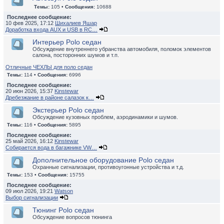
Темы:
105 •
Сообщения:
10688
Последнее сообщение:
10 фев 2025, 17:12
Шихалиев Яшар
Доработка входа AUX и USB в RC…
Интерьер Polo седан
Обсуждение внутреннего убранства автомобиля, поломок элементов
салона, посторонних шумов и т.п.
Отличные ЧЕХЛЫ для поло седан
Темы:
114 •
Сообщения:
6996
Последнее сообщение:
20 июн 2026, 15:37
Kinstewar
Дребезжание в районе салазок к…
Экстерьер Polo седан
Обсуждение кузовных проблем, аэродинамики и шумов.
Темы:
116 •
Сообщения:
5895
Последнее сообщение:
25 май 2026, 16:12
Kinstewar
Собирается вода в багажнике VW…
Дополнительное оборудование Polo седан
Охранные сигнализации, противоугонные устройства и т.д.
Темы:
153 •
Сообщения:
15755
Последнее сообщение:
09 июл 2026, 19:21
Watson
Выбор сигнализации
Тюнинг Polo седан
Обсуждение вопросов тюнинга