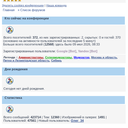
Удалить cookies конференции
|
Наша команда
Главная
» Список форумов
Кто сейчас на конференции
Всего посетителей:
372
, из них зарегистрированных: 2, скрытых: 0 и гостей: 370
(основано на активности пользователей за последние 5 минут)
Больше всего посетителей (
12568
) здесь было 09 июл 2026, 08:33
Зарегистрированные пользователи:
Google [Bot]
,
Yandex [Bot]
Легенда ::
Администраторы
,
Супермодераторы
,
Модератор
,
Москва и область
,
Питер и Ленинградская область
,
Сибирь
Дни рождения
Сегодня нет дней рождения.
Статистика
Всего сообщений:
423714
| Тем:
12360
| Изображений в галерее:
1491
|
Пользователей:
47561
| Новый пользователь:
Олег_34