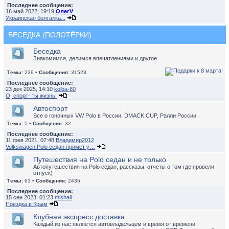
Последнее сообщение:
16 май 2022, 19:19
ОлегV
Украинская болталка...
БЕСЕДКА (ПОЛОТЁРКИ)
Беседка
Знакомимся, делимся впечатлениями и другое
Темы:
229 •
Сообщения:
31523
Последнее сообщение:
23 дек 2025, 14:10
kolba-60
О, спорт- ты жизнь!
Автоспорт
Все о гоночных VW Polo в России. DMACK CUP, Ралли России.
Темы:
5 •
Сообщения:
32
Последнее сообщение:
11 фев 2021, 07:48
Владимир2012
Volkswagen Polo седан примет у…
Путешествия на Polo седан и не только
Автопутешествия на Polo седан, рассказы, отчеты о том где провели
отпуск)
Темы:
63 •
Сообщения:
2435
Последнее сообщение:
15 сен 2023, 01:23
mishail
Поездка в Крым
Клубная экспресс доставка
Каждый из нас является автовладельцем и время от времени