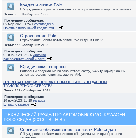
Кредит и лизинг Polo
Обсуждение вопросов, связанных с оформлением кредитов и лизинга.
Темы:
25 •
Сообщения:
1225
Последнее сообщение:
05 мар 2025, 17:40
Мухамадеев
Покупаю поло, какой кредит луч…
Страхование Polo
Страхование нового автомобиля Polo седан и Polo V.
Темы:
55 •
Сообщения:
2138
Последнее сообщение:
01 янв 2024, 23:25
ApxMike
Как посчитать свой Осаго?
Юридические вопросы
Вопросы и обсуждения по законотворчеству, КОАПу, юридическим
аспектам оформления и владения АМ.
ПРОВЕРКА НАЛИЧИЯ НЕУПЛАЧЕННЫХ ШТРАФОВ ПО ДАННЫМ
ТРАНСПОРТНОГО СРЕДСТВА
Темы:
123 •
Сообщения:
3041
Последнее сообщение:
10 ноя 2023, 16:19
parauoz
Штраф с камеры
ТЕХНИЧЕСКИЙ РАЗДЕЛ ПО АВТОМОБИЛЮ VOLKSWAGEN
POLO СЕДАН (2010 Г.В - Н.В.)
Сервисное обслуживание, запчасти Polo седан
Обсуждение проблем сервисного обслуживания и приобретения
запчастей.