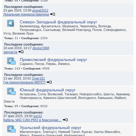
Темы:
88 •
Сообщения:
5199
Последнее сообщение:
23 дек 2024, 13:09
ararat2012
Локальная покраска бампера
Северо-Западный федеральный округ
Калининград, Архангельск, Мурманск, Череповец, Вологда,
Петрозаводск, Сыктывкар, Великий Новгород, Псков, Северодвинск,
Ухта, Великие Луки
Темы:
21 •
Сообщения:
2254
Последнее сообщение:
10 ноя 2019, 14:17
doxtur1968
запчасти
Приволжский федеральный округ
Саранск, Пенза, Пермь, Ижевск,
Темы:
143 •
Сообщения:
4559
Последнее сообщение:
13 авг 2023, 10:01
Олег151
Где ремонтировали МКПП?
Южный федеральный округ
Астрахань, Сочи, Волжский, Таганрог, Новороссийск, Шахты, Армавир,
Новочеркасск, Каменск-Шахтинский, Волгодонск, Камышин, Майкоп,
Элиста
Темы:
95 •
Сообщения:
8532
Последнее сообщение:
27 фев 2023, 19:50
ser22
Кабель VAG CAN-PRO в Краснодар…
Уральский федеральный округ
Магнитогорск, Златоуст, Нижний Тагил, Курган, Ханты-Мансийск,
Миасс, Каменск-Уральский, Нефтеюганск