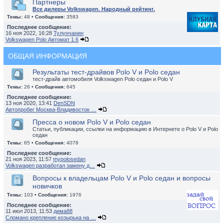
Партнеры
Все дилеры Volkswagen. Народный рейтинг.
Темы:
48 •
Сообщения:
3583
Последнее сообщение:
16 ноя 2022, 16:28
Тулунчанин
Volkswagen Polo Автомат 1.6
ОБЩАЯ ИНФОРМАЦИЯ
Результаты тест-драйвов Polo V и Polo седан
тест-драйв автомобиля Volkswagen Polo седан и Polo V
Темы:
26 •
Сообщения:
645
Последнее сообщение:
13 ноя 2020, 13:41
DenSDN
Автопробег Москва-Владивосток …
Пресса о новом Polo V и Polo седан
Статьи, публикации, ссылки на информацию в Интернете о Polo V и Polo
седан
Темы:
65 •
Сообщения:
4078
Последнее сообщение:
21 ноя 2023, 11:57
mypolosedan
Volkswagen разработал замену д…
Вопросы к владельцам Polo V и Polo седан и вопросы
новичков
Темы:
103 •
Сообщения:
1976
Последнее сообщение:
11 июл 2013, 11:53
дима88
Сломано крепление козырька на …