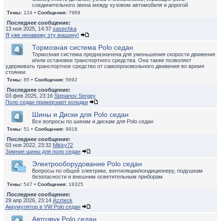
соединительного звена между кузовом автомобиля и дорогой
Темы:
124 •
Сообщения:
7969
Последнее сообщение:
13 ноя 2025, 14:37
sasechka
Я уже ненавижу эту машину!
Тормозная система Polo седан
Тормозная система предназначена для уменьшения скорости движения
и/или остановки транспортного средства. Она также позволяет
удерживать транспортное средство от самопроизвольного движения во время
стоянки.
Темы:
85 •
Сообщения:
5692
Последнее сообщение:
03 фев 2025, 23:16
Stepanov Sergey
Поло седан примерзают колодки
Шины и Диски для Polo седан
Все вопросы по шинам и дискам для Polo седан
Темы:
51 •
Сообщения:
9918
Последнее сообщение:
03 ноя 2022, 23:32
Mikky72
Зимние шины для поло седан
Электрооборудование Polo седан
Вопросы по общей электрике, вентиляции/кондиционеру, подушкам
безопасности и внешним осветительным приборам
Темы:
547 •
Сообщения:
18325
Последнее сообщение:
29 апр 2026, 23:14
Azzteck
Аккумулятор в VW Polo седан
Автозвук Polo седан