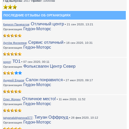
Год выпуска:
2017
Пробег:
10000км
ПОСЛЕДНИЕ ОТЗЫВЫ ОБ ОРГАНИЗЦИЯХ
Отличный центр
Кирилл Панкратов
:
• 21 сен 2020, 13:21
Гедон-Моторс
Организация:
Сервис отличный
Артём Филиппов
:
• 16 сен 2020, 10:31
Гедон-Моторс
Организация:
ТО1
sopot
:
• 07 сен 2020, 00:11
Фольксваген Центр Север
Организация:
Салон понравился
Андрей Ершов
:
• 27 июл 2020, 09:17
Гедон-Моторс
Организация:
Отличное место!
Олег Жорин
:
• 11 июн 2020, 11:52
Гедон-Моторс
Организация:
Тигуан Оффроуд
tatyanalukiyanova577
:
• 26 фев 2020, 10:12
Гедон-Моторс
Организация: