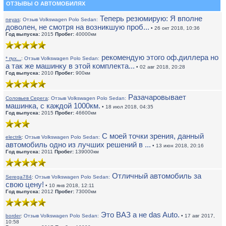
ОТЗЫВЫ О АВТОМОБИЛЯХ
Теперь резюмирую: Я вполне
neyas
:
Отзыв Volkswagen Polo Sedan:
доволен, не смотря на возникшую проб...
• 26 окт 2018, 10:36
Год выпуска:
2015
Пробег:
40000км
рекомендую этого оф.диллера но
* пух...
:
Отзыв Volkswagen Polo Sedan:
а так же машинку в этой комплекта...
• 02 авг 2018, 20:28
Год выпуска:
2010
Пробег:
900км
Разачаровывает
Соловьев Серега
:
Отзыв Volkswagen Polo Sedan:
машинка, с каждой 1000км.
• 18 июл 2018, 04:35
Год выпуска:
2015
Пробег:
46600км
С моей точки зрения, данный
electrik
:
Отзыв Volkswagen Polo Sedan:
автомобиль одно из лучших решений в ...
• 13 июн 2018, 20:16
Год выпуска:
2011
Пробег:
139000км
Отличный автомобиль за
Serega784
:
Отзыв Volkswagen Polo Sedan:
свою цену!
• 10 янв 2018, 12:11
Год выпуска:
2012
Пробег:
73000км
Это ВАЗ а не das Auto.
border
:
Отзыв Volkswagen Polo Sedan:
• 17 авг 2017,
10:58