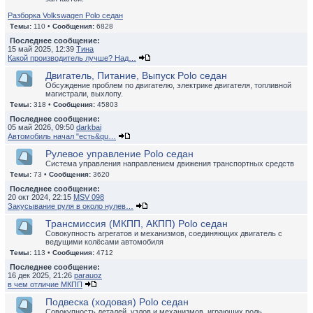
Разборка Volkswagen Polo седан
Темы:
110 •
Сообщения:
6828
Последнее сообщение:
15 май 2025, 12:39
Тина
Какой производитель лучше? Над…
Двигатель, Питание, Выпуск Polo седан
Обсуждение проблем по двигателю, электрике двигателя, топливной
магистрали, выхлопу.
Темы:
318 •
Сообщения:
45803
Последнее сообщение:
05 май 2026, 09:50
darkbai
Автомобиль начал "есть&qu…
Рулевое управление Polo седан
Система управления направлением движения транспортных средств
Темы:
73 •
Сообщения:
3620
Последнее сообщение:
20 окт 2024, 22:15
MSV 098
Закусывание руля в около нулев…
Трансмиссия (МКПП, АКПП) Polo седан
Совокупность агрегатов и механизмов, соединяющих двигатель с
ведущими колёсами автомобиля
Темы:
113 •
Сообщения:
4712
Последнее сообщение:
16 дек 2025, 21:26
parauoz
в чем отличие МКПП
Подвеска (ходовая) Polo седан
Совокупность деталей, узлов и механизмов, играющих роль