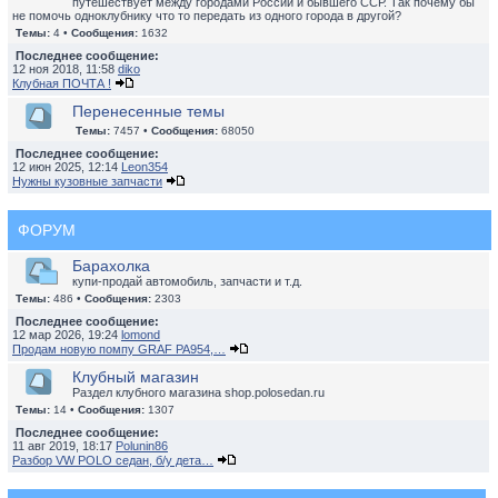
путешествует между городами России и бывшего ССР. Так почему бы
не помочь одноклубнику что то передать из одного города в другой?
Темы:
4 •
Сообщения:
1632
Последнее сообщение:
12 ноя 2018, 11:58
diko
Клубная ПОЧТА !
Перенесенные темы
Темы:
7457 •
Сообщения:
68050
Последнее сообщение:
12 июн 2025, 12:14
Leon354
Нужны кузовные запчасти
ФОРУМ
Барахолка
купи-продай автомобиль, запчасти и т.д.
Темы:
486 •
Сообщения:
2303
Последнее сообщение:
12 мар 2026, 19:24
lomond
Продам новую помпу GRAF PA954,…
Клубный магазин
Раздел клубного магазина shop.polosedan.ru
Темы:
14 •
Сообщения:
1307
Последнее сообщение:
11 авг 2019, 18:17
Polunin86
Разбор VW POLO седан, б/у дета…