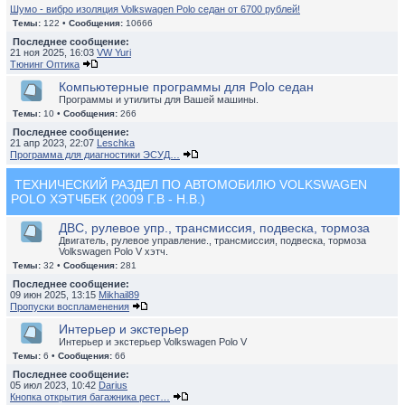
Шумо - вибро изоляция Volkswagen Polo седан от 6700 рублей!
Темы:
122 •
Сообщения:
10666
Последнее сообщение:
21 ноя 2025, 16:03
VW Yuri
Тюнинг Оптика
Компьютерные программы для Polo седан
Программы и утилиты для Вашей машины.
Темы:
10 •
Сообщения:
266
Последнее сообщение:
21 апр 2023, 22:07
Leschka
Программа для диагностики ЭСУД…
ТЕХНИЧЕСКИЙ РАЗДЕЛ ПО АВТОМОБИЛЮ VOLKSWAGEN
POLO ХЭТЧБЕК (2009 Г.В - Н.В.)
ДВС, рулевое упр., трансмиссия, подвеска, тормоза
Двигатель, рулевое управление., трансмиссия, подвеска, тормоза
Volkswagen Polo V хэтч.
Темы:
32 •
Сообщения:
281
Последнее сообщение:
09 июн 2025, 13:15
Mikhail89
Пропуски воспламенения
Интерьер и экстерьер
Интерьер и экстерьер Volkswagen Polo V
Темы:
6 •
Сообщения:
66
Последнее сообщение:
05 июл 2023, 10:42
Darius
Кнопка открытия багажника рест…