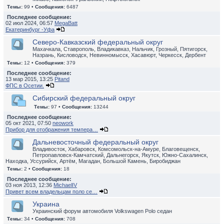
Темы:
99 •
Сообщения:
6487
Последнее сообщение:
02 июл 2024, 06:57
MegaBatt
Екатеринбург -Уфа
Северо-Кавказский федеральный округ
Махачкала, Ставрополь, Владикавказ, Нальчик, Грозный, Пятигорск,
Назрань, Кисловодск, Невинномысск, Хасавюрт, Черкесск, Дербент
Темы:
12 •
Сообщения:
379
Последнее сообщение:
13 мар 2015, 13:25
Pitand
ФПС в Осетии.
Сибирский федеральный округ
Темы:
97 •
Сообщения:
13244
Последнее сообщение:
05 окт 2021, 07:50
neowork
Прибор для отображения темпера…
Дальневосточный федеральный округ
Владивосток, Хабаровск, Комсомольск-на-Амуре, Благовещенск,
Петропавловск-Камчатский, Дальнегорск, Якутск, Южно-Сахалинск,
Находка, Уссурийск, Артём, Магадан, Большой Камень, Биробиджан
Темы:
2 •
Сообщения:
18
Последнее сообщение:
03 ноя 2013, 12:36
MichaelIV
Привет всем владельцам поло се…
Украина
Украинский форум автомобиля Volkswagen Polo седан
Темы:
34 •
Сообщения:
708