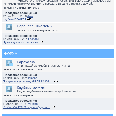
путешествует между городами России и бывшего ССР. Так почему бы
не помочь одноклубнику что то передать из одного города в другой?
Темы:
4 •
Сообщения:
1632
Последнее сообщение:
12 ноя 2018, 11:58
diko
Клубная ПОЧТА !
Перенесенные темы
Темы:
7457 •
Сообщения:
68050
Последнее сообщение:
12 июн 2025, 12:14
Leon354
Нужны кузовные запчасти
ФОРУМ
Барахолка
купи-продай автомобиль, запчасти и т.д.
Темы:
486 •
Сообщения:
2303
Последнее сообщение:
12 мар 2026, 19:24
lomond
Продам новую помпу GRAF PA954,…
Клубный магазин
Раздел клубного магазина shop.polosedan.ru
Темы:
14 •
Сообщения:
1307
Последнее сообщение:
11 авг 2019, 18:17
Polunin86
Разбор VW POLO седан, б/у дета…