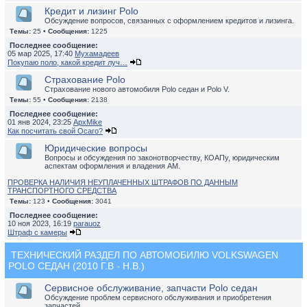
Кредит и лизинг Polo
Обсуждение вопросов, связанных с оформлением кредитов и лизинга.
Темы:
25 •
Сообщения:
1225
Последнее сообщение:
05 мар 2025, 17:40
Мухамадеев
Покупаю поло, какой кредит луч…
Страхование Polo
Страхование нового автомобиля Polo седан и Polo V.
Темы:
55 •
Сообщения:
2138
Последнее сообщение:
01 янв 2024, 23:25
ApxMike
Как посчитать свой Осаго?
Юридические вопросы
Вопросы и обсуждения по законотворчеству, КОАПу, юридическим
аспектам оформления и владения АМ.
ПРОВЕРКА НАЛИЧИЯ НЕУПЛАЧЕННЫХ ШТРАФОВ ПО ДАННЫМ
ТРАНСПОРТНОГО СРЕДСТВА
Темы:
123 •
Сообщения:
3041
Последнее сообщение:
10 ноя 2023, 16:19
parauoz
Штраф с камеры
ТЕХНИЧЕСКИЙ РАЗДЕЛ ПО АВТОМОБИЛЮ VOLKSWAGEN
POLO СЕДАН (2010 Г.В - Н.В.)
Сервисное обслуживание, запчасти Polo седан
Обсуждение проблем сервисного обслуживания и приобретения
запчастей.