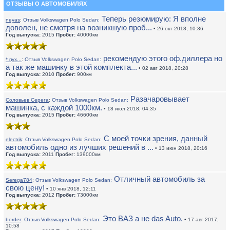
ОТЗЫВЫ О АВТОМОБИЛЯХ
Теперь резюмирую: Я вполне
neyas
:
Отзыв Volkswagen Polo Sedan:
доволен, не смотря на возникшую проб...
• 26 окт 2018, 10:36
Год выпуска:
2015
Пробег:
40000км
рекомендую этого оф.диллера но
* пух...
:
Отзыв Volkswagen Polo Sedan:
а так же машинку в этой комплекта...
• 02 авг 2018, 20:28
Год выпуска:
2010
Пробег:
900км
Разачаровывает
Соловьев Серега
:
Отзыв Volkswagen Polo Sedan:
машинка, с каждой 1000км.
• 18 июл 2018, 04:35
Год выпуска:
2015
Пробег:
46600км
С моей точки зрения, данный
electrik
:
Отзыв Volkswagen Polo Sedan:
автомобиль одно из лучших решений в ...
• 13 июн 2018, 20:16
Год выпуска:
2011
Пробег:
139000км
Отличный автомобиль за
Serega784
:
Отзыв Volkswagen Polo Sedan:
свою цену!
• 10 янв 2018, 12:11
Год выпуска:
2012
Пробег:
73000км
Это ВАЗ а не das Auto.
border
:
Отзыв Volkswagen Polo Sedan:
• 17 авг 2017,
10:58