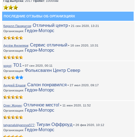
Год выпуска:
2017
Пробег:
10000км
ПОСЛЕДНИЕ ОТЗЫВЫ ОБ ОРГАНИЗЦИЯХ
Отличный центр
Кирилл Панкратов
:
• 21 сен 2020, 13:21
Гедон-Моторс
Организация:
Сервис отличный
Артём Филиппов
:
• 16 сен 2020, 10:31
Гедон-Моторс
Организация:
ТО1
sopot
:
• 07 сен 2020, 00:11
Фольксваген Центр Север
Организация:
Салон понравился
Андрей Ершов
:
• 27 июл 2020, 09:17
Гедон-Моторс
Организация:
Отличное место!
Олег Жорин
:
• 11 июн 2020, 11:52
Гедон-Моторс
Организация:
Тигуан Оффроуд
tatyanalukiyanova577
:
• 26 фев 2020, 10:12
Гедон-Моторс
Организация: