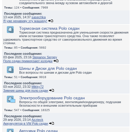
соединительного звена между кузовом автомобиля и дорогой
Темы:
124 •
Сообщения:
7969
Последнее сообщение:
13 ноя 2025, 14:37
sasechka
Я уже ненавижу эту машину!
Тормозная система Polo седан
Тормозная система предназначена для уменьшения скорости движения
и/или остановки транспортного средства. Она также позволяет
удерживать транспортное средство от самопроизвольного движения во время
стоянки.
Темы:
85 •
Сообщения:
5692
Последнее сообщение:
03 фев 2025, 23:16
Stepanov Sergey
Поло седан примерзают колодки
Шины и Диски для Polo седан
Все вопросы по шинам и дискам для Polo седан
Темы:
51 •
Сообщения:
9918
Последнее сообщение:
03 ноя 2022, 23:32
Mikky72
Зимние шины для поло седан
Электрооборудование Polo седан
Вопросы по общей электрике, вентиляции/кондиционеру, подушкам
безопасности и внешним осветительным приборам
Темы:
547 •
Сообщения:
18325
Последнее сообщение:
29 апр 2026, 23:14
Azzteck
Аккумулятор в VW Polo седан
Автозвук Polo седан