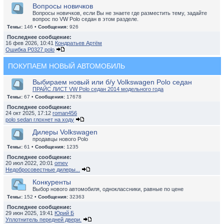
Вопросы новичков
Вопросы новичков, если Вы не знаете где разместить тему, задайте
вопрос по VW Polo седан в этом разделе.
Темы:
146 •
Сообщения:
926
Последнее сообщение:
16 фев 2026, 10:41
Кондратьев Артём
Ошибка P0327 polo
ПОКУПАЕМ НОВЫЙ АВТОМОБИЛЬ
Выбираем новый или б/у Volkswagen Polo седан
ПРАЙС ЛИСТ VW Polo седан 2014 модельного года
Темы:
67 •
Сообщения:
17678
Последнее сообщение:
24 окт 2025, 17:12
roman456
polo sedan глохнет на ходу
Дилеры Volkswagen
продавцы нового Polo
Темы:
61 •
Сообщения:
1235
Последнее сообщение:
20 июл 2022, 20:01
omev
Недобросовестные дилеры...
Конкуренты
Выбор нового автомобиля, одноклассники, равные по цене
Темы:
152 •
Сообщения:
32363
Последнее сообщение:
29 июн 2025, 19:41
Юрий Б
Уплотнитель передней двери.