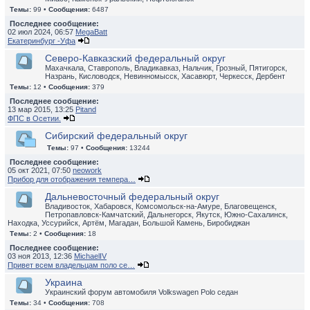
Темы:
99 •
Сообщения:
6487
Последнее сообщение:
02 июл 2024, 06:57
MegaBatt
Екатеринбург -Уфа
Северо-Кавказский федеральный округ
Махачкала, Ставрополь, Владикавказ, Нальчик, Грозный, Пятигорск,
Назрань, Кисловодск, Невинномысск, Хасавюрт, Черкесск, Дербент
Темы:
12 •
Сообщения:
379
Последнее сообщение:
13 мар 2015, 13:25
Pitand
ФПС в Осетии.
Сибирский федеральный округ
Темы:
97 •
Сообщения:
13244
Последнее сообщение:
05 окт 2021, 07:50
neowork
Прибор для отображения темпера…
Дальневосточный федеральный округ
Владивосток, Хабаровск, Комсомольск-на-Амуре, Благовещенск,
Петропавловск-Камчатский, Дальнегорск, Якутск, Южно-Сахалинск,
Находка, Уссурийск, Артём, Магадан, Большой Камень, Биробиджан
Темы:
2 •
Сообщения:
18
Последнее сообщение:
03 ноя 2013, 12:36
MichaelIV
Привет всем владельцам поло се…
Украина
Украинский форум автомобиля Volkswagen Polo седан
Темы:
34 •
Сообщения:
708