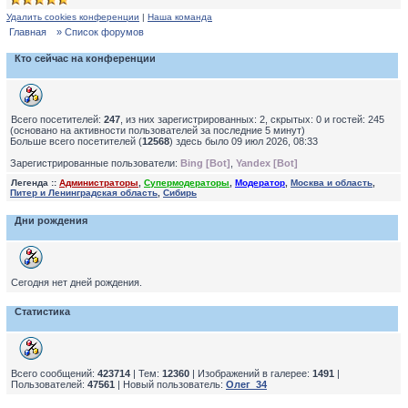
Удалить cookies конференции
|
Наша команда
Главная
» Список форумов
Кто сейчас на конференции
Всего посетителей:
247
, из них зарегистрированных: 2, скрытых: 0 и гостей: 245
(основано на активности пользователей за последние 5 минут)
Больше всего посетителей (
12568
) здесь было 09 июл 2026, 08:33
Зарегистрированные пользователи:
Bing [Bot]
,
Yandex [Bot]
Легенда ::
Администраторы
,
Супермодераторы
,
Модератор
,
Москва и область
,
Питер и Ленинградская область
,
Сибирь
Дни рождения
Сегодня нет дней рождения.
Статистика
Всего сообщений:
423714
| Тем:
12360
| Изображений в галерее:
1491
|
Пользователей:
47561
| Новый пользователь:
Олег_34