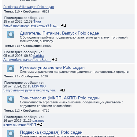
Разборка Volkswagen Polo седан
Темы:
110 •
Сообщения:
6828
Последнее сообщение:
15 май 2025, 12:39
Тина
Какой производитель лучше? Над…
Двигатель, Питание, Выпуск Polo седан
Обсуждение проблем по двигателю, электрике двигателя, топливной
магистрали, выхлопу.
Темы:
318 •
Сообщения:
45803
Последнее сообщение:
05 май 2026, 09:50
darkbai
Автомобиль начал "есть&qu…
Рулевое управление Polo седан
Система управления направлением движения транспортных средств
Темы:
73 •
Сообщения:
3620
Последнее сообщение:
20 окт 2024, 22:15
MSV 098
Закусывание руля в около нулев…
Трансмиссия (МКПП, АКПП) Polo седан
Совокупность агрегатов и механизмов, соединяющих двигатель с
ведущими колёсами автомобиля
Темы:
113 •
Сообщения:
4712
Последнее сообщение:
16 дек 2025, 21:26
parauoz
в чем отличие МКПП
Подвеска (ходовая) Polo седан
Совокупность деталей, узлов и механизмов, играющих роль