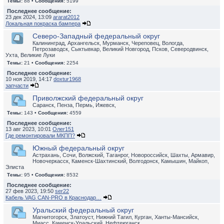
Темы:
88 •
Сообщения:
5199
Последнее сообщение:
23 дек 2024, 13:09
ararat2012
Локальная покраска бампера
Северо-Западный федеральный округ
Калининград, Архангельск, Мурманск, Череповец, Вологда,
Петрозаводск, Сыктывкар, Великий Новгород, Псков, Северодвинск,
Ухта, Великие Луки
Темы:
21 •
Сообщения:
2254
Последнее сообщение:
10 ноя 2019, 14:17
doxtur1968
запчасти
Приволжский федеральный округ
Саранск, Пенза, Пермь, Ижевск,
Темы:
143 •
Сообщения:
4559
Последнее сообщение:
13 авг 2023, 10:01
Олег151
Где ремонтировали МКПП?
Южный федеральный округ
Астрахань, Сочи, Волжский, Таганрог, Новороссийск, Шахты, Армавир,
Новочеркасск, Каменск-Шахтинский, Волгодонск, Камышин, Майкоп,
Элиста
Темы:
95 •
Сообщения:
8532
Последнее сообщение:
27 фев 2023, 19:50
ser22
Кабель VAG CAN-PRO в Краснодар…
Уральский федеральный округ
Магнитогорск, Златоуст, Нижний Тагил, Курган, Ханты-Мансийск,
Миасс, Каменск-Уральский, Нефтеюганск