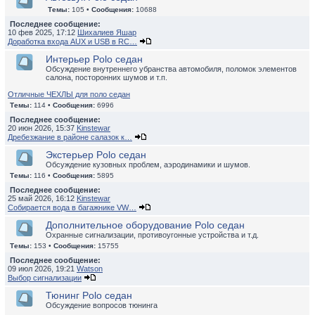
Темы:
105 •
Сообщения:
10688
Последнее сообщение:
10 фев 2025, 17:12
Шихалиев Яшар
Доработка входа AUX и USB в RC…
Интерьер Polo седан
Обсуждение внутреннего убранства автомобиля, поломок элементов
салона, посторонних шумов и т.п.
Отличные ЧЕХЛЫ для поло седан
Темы:
114 •
Сообщения:
6996
Последнее сообщение:
20 июн 2026, 15:37
Kinstewar
Дребезжание в районе салазок к…
Экстерьер Polo седан
Обсуждение кузовных проблем, аэродинамики и шумов.
Темы:
116 •
Сообщения:
5895
Последнее сообщение:
25 май 2026, 16:12
Kinstewar
Собирается вода в багажнике VW…
Дополнительное оборудование Polo седан
Охранные сигнализации, противоугонные устройства и т.д.
Темы:
153 •
Сообщения:
15755
Последнее сообщение:
09 июл 2026, 19:21
Watson
Выбор сигнализации
Тюнинг Polo седан
Обсуждение вопросов тюнинга