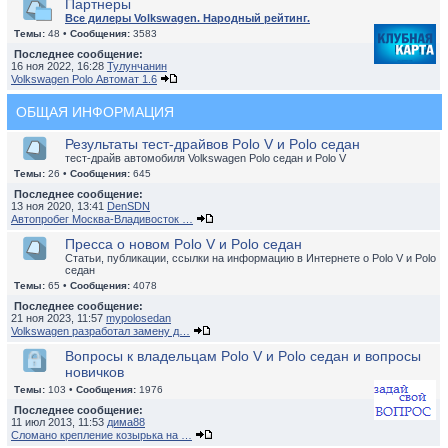
Партнеры
Все дилеры Volkswagen. Народный рейтинг.
Темы:
48 •
Сообщения:
3583
Последнее сообщение:
16 ноя 2022, 16:28
Тулунчанин
Volkswagen Polo Автомат 1.6
ОБЩАЯ ИНФОРМАЦИЯ
Результаты тест-драйвов Polo V и Polo седан
тест-драйв автомобиля Volkswagen Polo седан и Polo V
Темы:
26 •
Сообщения:
645
Последнее сообщение:
13 ноя 2020, 13:41
DenSDN
Автопробег Москва-Владивосток …
Пресса о новом Polo V и Polo седан
Статьи, публикации, ссылки на информацию в Интернете о Polo V и Polo
седан
Темы:
65 •
Сообщения:
4078
Последнее сообщение:
21 ноя 2023, 11:57
mypolosedan
Volkswagen разработал замену д…
Вопросы к владельцам Polo V и Polo седан и вопросы
новичков
Темы:
103 •
Сообщения:
1976
Последнее сообщение:
11 июл 2013, 11:53
дима88
Сломано крепление козырька на …