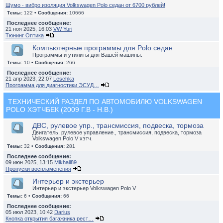
Шумо - вибро изоляция Volkswagen Polo седан от 6700 рублей!
Темы:
122 •
Сообщения:
10666
Последнее сообщение:
21 ноя 2025, 16:03
VW Yuri
Тюнинг Оптика
Компьютерные программы для Polo седан
Программы и утилиты для Вашей машины.
Темы:
10 •
Сообщения:
266
Последнее сообщение:
21 апр 2023, 22:07
Leschka
Программа для диагностики ЭСУД…
ТЕХНИЧЕСКИЙ РАЗДЕЛ ПО АВТОМОБИЛЮ VOLKSWAGEN
POLO ХЭТЧБЕК (2009 Г.В - Н.В.)
ДВС, рулевое упр., трансмиссия, подвеска, тормоза
Двигатель, рулевое управление., трансмиссия, подвеска, тормоза
Volkswagen Polo V хэтч.
Темы:
32 •
Сообщения:
281
Последнее сообщение:
09 июн 2025, 13:15
Mikhail89
Пропуски воспламенения
Интерьер и экстерьер
Интерьер и экстерьер Volkswagen Polo V
Темы:
6 •
Сообщения:
66
Последнее сообщение:
05 июл 2023, 10:42
Darius
Кнопка открытия багажника рест…