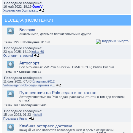
Последнее сообщение:
16 май 2022, 19:19
ОлегV
Украинская болталка...
БЕСЕДКА (ПОЛОТЁРКИ)
Беседка
Знакомимся, делимся впечатлениями и другое
Темы:
229 •
Сообщения:
31523
Последнее сообщение:
23 дек 2025, 14:10
kolba-60
О, спорт- ты жизнь!
Автоспорт
Все о гоночных VW Polo в России. DMACK CUP, Ралли России.
Темы:
5 •
Сообщения:
32
Последнее сообщение:
11 фев 2021, 07:48
Владимир2012
Volkswagen Polo седан примет у…
Путешествия на Polo седан и не только
Автопутешествия на Polo седан, рассказы, отчеты о том где провели
отпуск)
Темы:
63 •
Сообщения:
2435
Последнее сообщение:
15 сен 2023, 01:23
mishail
Поездка в Крым
Клубная экспресс доставка
Каждый из нас является автовладельцем и время от времени