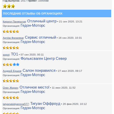
Год выпуска:
2017
Пробег:
10000км
ПОСЛЕДНИЕ ОТЗЫВЫ ОБ ОРГАНИЗЦИЯХ
Отличный центр
Кирилл Панкратов
:
• 21 сен 2020, 13:21
Гедон-Моторс
Организация:
Сервис отличный
Артём Филиппов
:
• 16 сен 2020, 10:31
Гедон-Моторс
Организация:
ТО1
sopot
:
• 07 сен 2020, 00:11
Фольксваген Центр Север
Организация:
Салон понравился
Андрей Ершов
:
• 27 июл 2020, 09:17
Гедон-Моторс
Организация:
Отличное место!
Олег Жорин
:
• 11 июн 2020, 11:52
Гедон-Моторс
Организация:
Тигуан Оффроуд
tatyanalukiyanova577
:
• 26 фев 2020, 10:12
Гедон-Моторс
Организация: