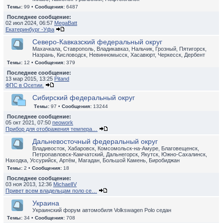
Темы:
99 •
Сообщения:
6487
Последнее сообщение:
02 июл 2024, 06:57
MegaBatt
Екатеринбург -Уфа
Северо-Кавказский федеральный округ
Махачкала, Ставрополь, Владикавказ, Нальчик, Грозный, Пятигорск,
Назрань, Кисловодск, Невинномысск, Хасавюрт, Черкесск, Дербент
Темы:
12 •
Сообщения:
379
Последнее сообщение:
13 мар 2015, 13:25
Pitand
ФПС в Осетии.
Сибирский федеральный округ
Темы:
97 •
Сообщения:
13244
Последнее сообщение:
05 окт 2021, 07:50
neowork
Прибор для отображения темпера…
Дальневосточный федеральный округ
Владивосток, Хабаровск, Комсомольск-на-Амуре, Благовещенск,
Петропавловск-Камчатский, Дальнегорск, Якутск, Южно-Сахалинск,
Находка, Уссурийск, Артём, Магадан, Большой Камень, Биробиджан
Темы:
2 •
Сообщения:
18
Последнее сообщение:
03 ноя 2013, 12:36
MichaelIV
Привет всем владельцам поло се…
Украина
Украинский форум автомобиля Volkswagen Polo седан
Темы:
34 •
Сообщения:
708