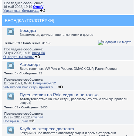
Последнее сообщение:
16 май 2022, 19:19
ОлегV
Украинская болталка...
БЕСЕДКА (ПОЛОТЁРКИ)
Беседка
Знакомимся, делимся впечатлениями и другое
Темы:
229 •
Сообщения:
31523
Последнее сообщение:
23 дек 2025, 14:10
kolba-60
О, спорт- ты жизнь!
Автоспорт
Все о гоночных VW Polo в России. DMACK CUP, Ралли России.
Темы:
5 •
Сообщения:
32
Последнее сообщение:
11 фев 2021, 07:48
Владимир2012
Volkswagen Polo седан примет у…
Путешествия на Polo седан и не только
Автопутешествия на Polo седан, рассказы, отчеты о том где провели
отпуск)
Темы:
63 •
Сообщения:
2435
Последнее сообщение:
15 сен 2023, 01:23
mishail
Поездка в Крым
Клубная экспресс доставка
Каждый из нас является автовладельцем и время от времени