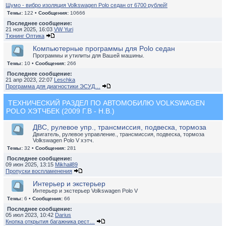
Шумо - вибро изоляция Volkswagen Polo седан от 6700 рублей!
Темы:
122 •
Сообщения:
10666
Последнее сообщение:
21 ноя 2025, 16:03
VW Yuri
Тюнинг Оптика
Компьютерные программы для Polo седан
Программы и утилиты для Вашей машины.
Темы:
10 •
Сообщения:
266
Последнее сообщение:
21 апр 2023, 22:07
Leschka
Программа для диагностики ЭСУД…
ТЕХНИЧЕСКИЙ РАЗДЕЛ ПО АВТОМОБИЛЮ VOLKSWAGEN
POLO ХЭТЧБЕК (2009 Г.В - Н.В.)
ДВС, рулевое упр., трансмиссия, подвеска, тормоза
Двигатель, рулевое управление., трансмиссия, подвеска, тормоза
Volkswagen Polo V хэтч.
Темы:
32 •
Сообщения:
281
Последнее сообщение:
09 июн 2025, 13:15
Mikhail89
Пропуски воспламенения
Интерьер и экстерьер
Интерьер и экстерьер Volkswagen Polo V
Темы:
6 •
Сообщения:
66
Последнее сообщение:
05 июл 2023, 10:42
Darius
Кнопка открытия багажника рест…