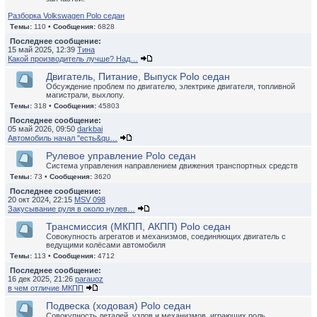
Разборка Volkswagen Polo седан
Темы:
110 •
Сообщения:
6828
Последнее сообщение:
15 май 2025, 12:39
Тина
Какой производитель лучше? Над…
Двигатель, Питание, Выпуск Polo седан
Обсуждение проблем по двигателю, электрике двигателя, топливной
магистрали, выхлопу.
Темы:
318 •
Сообщения:
45803
Последнее сообщение:
05 май 2026, 09:50
darkbai
Автомобиль начал "есть&qu…
Рулевое управление Polo седан
Система управления направлением движения транспортных средств
Темы:
73 •
Сообщения:
3620
Последнее сообщение:
20 окт 2024, 22:15
MSV 098
Закусывание руля в около нулев…
Трансмиссия (МКПП, АКПП) Polo седан
Совокупность агрегатов и механизмов, соединяющих двигатель с
ведущими колёсами автомобиля
Темы:
113 •
Сообщения:
4712
Последнее сообщение:
16 дек 2025, 21:26
parauoz
в чем отличие МКПП
Подвеска (ходовая) Polo седан
Совокупность деталей, узлов и механизмов, играющих роль