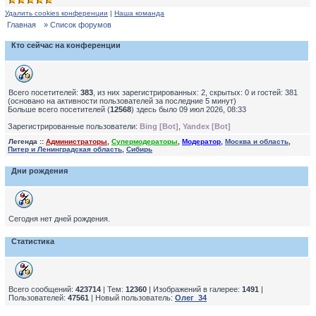
Удалить cookies конференции
|
Наша команда
Главная
» Список форумов
Кто сейчас на конференции
Всего посетителей:
383
, из них зарегистрированных: 2, скрытых: 0 и гостей: 381
(основано на активности пользователей за последние 5 минут)
Больше всего посетителей (
12568
) здесь было 09 июл 2026, 08:33
Зарегистрированные пользователи:
Bing [Bot]
,
Yandex [Bot]
Легенда ::
Администраторы
,
Супермодераторы
,
Модератор
,
Москва и область
,
Питер и Ленинградская область
,
Сибирь
Дни рождения
Сегодня нет дней рождения.
Статистика
Всего сообщений:
423714
| Тем:
12360
| Изображений в галерее:
1491
|
Пользователей:
47561
| Новый пользователь:
Олег_34