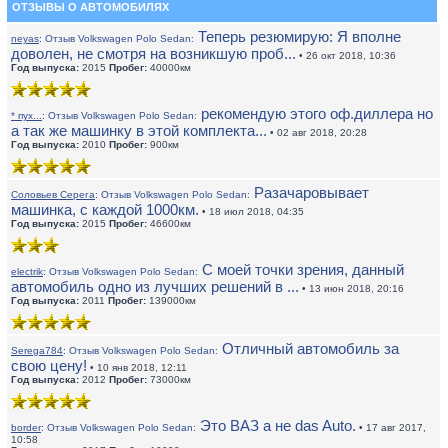
ОТЗЫВЫ О АВТОМОБИЛЯХ
Теперь резюмирую: Я вполне
neyas
:
Отзыв Volkswagen Polo Sedan:
доволен, не смотря на возникшую проб...
• 26 окт 2018, 10:36
Год выпуска:
2015
Пробег:
40000км
рекомендую этого оф.диллера но
* пух...
:
Отзыв Volkswagen Polo Sedan:
а так же машинку в этой комплекта...
• 02 авг 2018, 20:28
Год выпуска:
2010
Пробег:
900км
Разачаровывает
Соловьев Серега
:
Отзыв Volkswagen Polo Sedan:
машинка, с каждой 1000км.
• 18 июл 2018, 04:35
Год выпуска:
2015
Пробег:
46600км
С моей точки зрения, данный
electrik
:
Отзыв Volkswagen Polo Sedan:
автомобиль одно из лучших решений в ...
• 13 июн 2018, 20:16
Год выпуска:
2011
Пробег:
139000км
Отличный автомобиль за
Serega784
:
Отзыв Volkswagen Polo Sedan:
свою цену!
• 10 янв 2018, 12:11
Год выпуска:
2012
Пробег:
73000км
Это ВАЗ а не das Auto.
border
:
Отзыв Volkswagen Polo Sedan:
• 17 авг 2017,
10:58