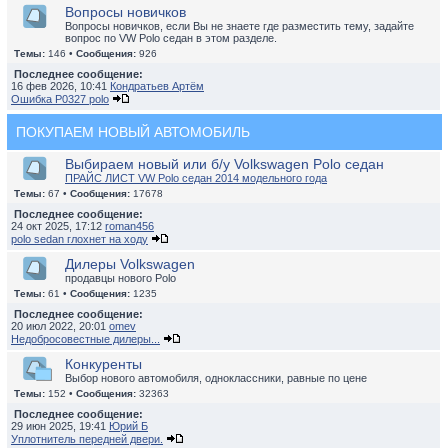
Вопросы новичков
Вопросы новичков, если Вы не знаете где разместить тему, задайте
вопрос по VW Polo седан в этом разделе.
Темы:
146 •
Сообщения:
926
Последнее сообщение:
16 фев 2026, 10:41
Кондратьев Артём
Ошибка P0327 polo
ПОКУПАЕМ НОВЫЙ АВТОМОБИЛЬ
Выбираем новый или б/у Volkswagen Polo седан
ПРАЙС ЛИСТ VW Polo седан 2014 модельного года
Темы:
67 •
Сообщения:
17678
Последнее сообщение:
24 окт 2025, 17:12
roman456
polo sedan глохнет на ходу
Дилеры Volkswagen
продавцы нового Polo
Темы:
61 •
Сообщения:
1235
Последнее сообщение:
20 июл 2022, 20:01
omev
Недобросовестные дилеры...
Конкуренты
Выбор нового автомобиля, одноклассники, равные по цене
Темы:
152 •
Сообщения:
32363
Последнее сообщение:
29 июн 2025, 19:41
Юрий Б
Уплотнитель передней двери.