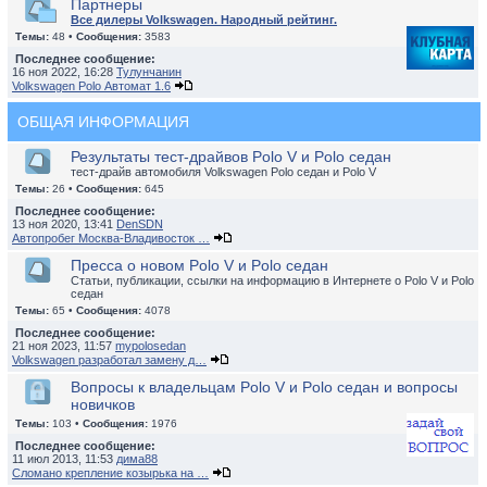
Партнеры
Все дилеры Volkswagen. Народный рейтинг.
Темы:
48 •
Сообщения:
3583
Последнее сообщение:
16 ноя 2022, 16:28
Тулунчанин
Volkswagen Polo Автомат 1.6
ОБЩАЯ ИНФОРМАЦИЯ
Результаты тест-драйвов Polo V и Polo седан
тест-драйв автомобиля Volkswagen Polo седан и Polo V
Темы:
26 •
Сообщения:
645
Последнее сообщение:
13 ноя 2020, 13:41
DenSDN
Автопробег Москва-Владивосток …
Пресса о новом Polo V и Polo седан
Статьи, публикации, ссылки на информацию в Интернете о Polo V и Polo
седан
Темы:
65 •
Сообщения:
4078
Последнее сообщение:
21 ноя 2023, 11:57
mypolosedan
Volkswagen разработал замену д…
Вопросы к владельцам Polo V и Polo седан и вопросы
новичков
Темы:
103 •
Сообщения:
1976
Последнее сообщение:
11 июл 2013, 11:53
дима88
Сломано крепление козырька на …