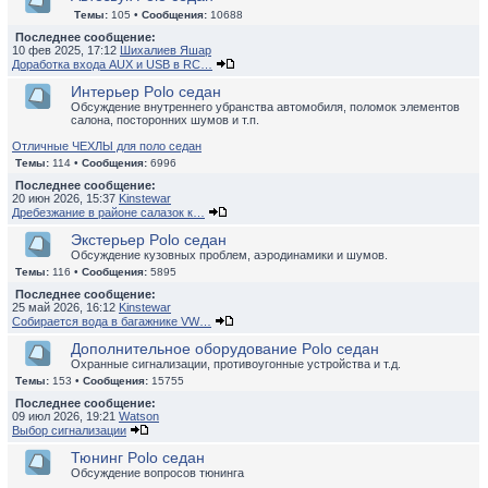
Темы:
105 •
Сообщения:
10688
Последнее сообщение:
10 фев 2025, 17:12
Шихалиев Яшар
Доработка входа AUX и USB в RC…
Интерьер Polo седан
Обсуждение внутреннего убранства автомобиля, поломок элементов
салона, посторонних шумов и т.п.
Отличные ЧЕХЛЫ для поло седан
Темы:
114 •
Сообщения:
6996
Последнее сообщение:
20 июн 2026, 15:37
Kinstewar
Дребезжание в районе салазок к…
Экстерьер Polo седан
Обсуждение кузовных проблем, аэродинамики и шумов.
Темы:
116 •
Сообщения:
5895
Последнее сообщение:
25 май 2026, 16:12
Kinstewar
Собирается вода в багажнике VW…
Дополнительное оборудование Polo седан
Охранные сигнализации, противоугонные устройства и т.д.
Темы:
153 •
Сообщения:
15755
Последнее сообщение:
09 июл 2026, 19:21
Watson
Выбор сигнализации
Тюнинг Polo седан
Обсуждение вопросов тюнинга