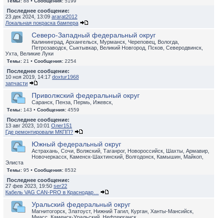
Темы:
88 •
Сообщения:
5199
Последнее сообщение:
23 дек 2024, 13:09
ararat2012
Локальная покраска бампера
Северо-Западный федеральный округ
Калининград, Архангельск, Мурманск, Череповец, Вологда,
Петрозаводск, Сыктывкар, Великий Новгород, Псков, Северодвинск,
Ухта, Великие Луки
Темы:
21 •
Сообщения:
2254
Последнее сообщение:
10 ноя 2019, 14:17
doxtur1968
запчасти
Приволжский федеральный округ
Саранск, Пенза, Пермь, Ижевск,
Темы:
143 •
Сообщения:
4559
Последнее сообщение:
13 авг 2023, 10:01
Олег151
Где ремонтировали МКПП?
Южный федеральный округ
Астрахань, Сочи, Волжский, Таганрог, Новороссийск, Шахты, Армавир,
Новочеркасск, Каменск-Шахтинский, Волгодонск, Камышин, Майкоп,
Элиста
Темы:
95 •
Сообщения:
8532
Последнее сообщение:
27 фев 2023, 19:50
ser22
Кабель VAG CAN-PRO в Краснодар…
Уральский федеральный округ
Магнитогорск, Златоуст, Нижний Тагил, Курган, Ханты-Мансийск,
Миасс, Каменск-Уральский, Нефтеюганск