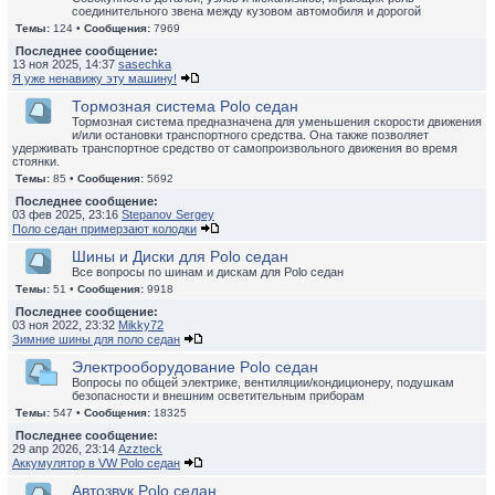
соединительного звена между кузовом автомобиля и дорогой
Темы:
124 •
Сообщения:
7969
Последнее сообщение:
13 ноя 2025, 14:37
sasechka
Я уже ненавижу эту машину!
Тормозная система Polo седан
Тормозная система предназначена для уменьшения скорости движения
и/или остановки транспортного средства. Она также позволяет
удерживать транспортное средство от самопроизвольного движения во время
стоянки.
Темы:
85 •
Сообщения:
5692
Последнее сообщение:
03 фев 2025, 23:16
Stepanov Sergey
Поло седан примерзают колодки
Шины и Диски для Polo седан
Все вопросы по шинам и дискам для Polo седан
Темы:
51 •
Сообщения:
9918
Последнее сообщение:
03 ноя 2022, 23:32
Mikky72
Зимние шины для поло седан
Электрооборудование Polo седан
Вопросы по общей электрике, вентиляции/кондиционеру, подушкам
безопасности и внешним осветительным приборам
Темы:
547 •
Сообщения:
18325
Последнее сообщение:
29 апр 2026, 23:14
Azzteck
Аккумулятор в VW Polo седан
Автозвук Polo седан