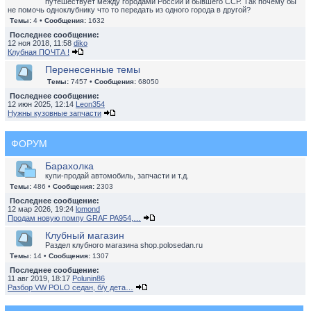
путешествует между городами России и бывшего ССР. Так почему бы
не помочь одноклубнику что то передать из одного города в другой?
Темы:
4 •
Сообщения:
1632
Последнее сообщение:
12 ноя 2018, 11:58
diko
Клубная ПОЧТА !
Перенесенные темы
Темы:
7457 •
Сообщения:
68050
Последнее сообщение:
12 июн 2025, 12:14
Leon354
Нужны кузовные запчасти
ФОРУМ
Барахолка
купи-продай автомобиль, запчасти и т.д.
Темы:
486 •
Сообщения:
2303
Последнее сообщение:
12 мар 2026, 19:24
lomond
Продам новую помпу GRAF PA954,…
Клубный магазин
Раздел клубного магазина shop.polosedan.ru
Темы:
14 •
Сообщения:
1307
Последнее сообщение:
11 авг 2019, 18:17
Polunin86
Разбор VW POLO седан, б/у дета…