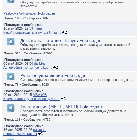
Обсуждение проблем сервисного обслуживания и приобретения
запчастей.
Разборка Volkswagen Polo седан
Темы:
110 •
Сообщения:
6828
Последнее сообщение:
15 май 2025, 12:39
Тина
Какой производитель лучше? Над…
Двигатель, Питание, Выпуск Polo седан
Обсуждение проблем по двигателю, электрике двигателя, топливной
магистрали, выхлопу.
Темы:
318 •
Сообщения:
45803
Последнее сообщение:
05 май 2026, 09:50
darkbai
Автомобиль начал "есть&qu…
Рулевое управление Polo седан
Система управления направлением движения транспортных средств
Темы:
73 •
Сообщения:
3620
Последнее сообщение:
20 окт 2024, 22:15
MSV 098
Закусывание руля в около нулев…
Трансмиссия (МКПП, АКПП) Polo седан
Совокупность агрегатов и механизмов, соединяющих двигатель с
ведущими колёсами автомобиля
Темы:
113 •
Сообщения:
4712
Последнее сообщение:
16 дек 2025, 21:26
parauoz
в чем отличие МКПП