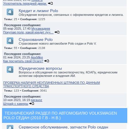
Уплотнитель передней двери.
Кредит и лизинг Polo
Обсуждение вопросов, связанных с оформлением кредитов и лизинга.
Темы:
25 •
Сообщения:
1225
Последнее сообщение:
05 мар 2025, 17:40
Мухамадеев
Покупаю поло, какой кредит луч…
Страхование Polo
Страхование нового автомобиля Polo седан и Polo V.
Темы:
55 •
Сообщения:
2138
Последнее сообщение:
01 янв 2024, 23:25
ApxMike
Как посчитать свой Осаго?
Юридические вопросы
Вопросы и обсуждения по законотворчеству, КОАПу, юридическим
аспектам оформления и владения АМ.
ПРОВЕРКА НАЛИЧИЯ НЕУПЛАЧЕННЫХ ШТРАФОВ ПО ДАННЫМ
ТРАНСПОРТНОГО СРЕДСТВА
Темы:
123 •
Сообщения:
3041
Последнее сообщение:
10 ноя 2023, 16:19
parauoz
Штраф с камеры
ТЕХНИЧЕСКИЙ РАЗДЕЛ ПО АВТОМОБИЛЮ VOLKSWAGEN
POLO СЕДАН (2010 Г.В - Н.В.)
Сервисное обслуживание, запчасти Polo седан