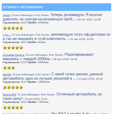
ОТЗЫВЫ О АВТОМОБИЛЯХ
Теперь резюмирую: Я вполне
neyas
:
Отзыв Volkswagen Polo Sedan:
доволен, не смотря на возникшую проб...
• 26 окт 2018, 10:36
Год выпуска:
2015
Пробег:
40000км
рекомендую этого оф.диллера но
* пух...
:
Отзыв Volkswagen Polo Sedan:
а так же машинку в этой комплекта...
• 02 авг 2018, 20:28
Год выпуска:
2010
Пробег:
900км
Разачаровывает
Соловьев Серега
:
Отзыв Volkswagen Polo Sedan:
машинка, с каждой 1000км.
• 18 июл 2018, 04:35
Год выпуска:
2015
Пробег:
46600км
С моей точки зрения, данный
electrik
:
Отзыв Volkswagen Polo Sedan:
автомобиль одно из лучших решений в ...
• 13 июн 2018, 20:16
Год выпуска:
2011
Пробег:
139000км
Отличный автомобиль за
Serega784
:
Отзыв Volkswagen Polo Sedan:
свою цену!
• 10 янв 2018, 12:11
Год выпуска:
2012
Пробег:
73000км
Это ВАЗ а не das Auto.