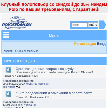
Клубный полоподбор со скидкой до 35% Найдем
Polo по вашим требованиям, с гарантией!
Меню
Регистрация
Вход
Главная
» Список форумов
КЛУБ POLO СЕДАН
Организационные вопросы по клубу
Организуем деятельность клуба Polo седан. Вместе МЫ сила!
Темы:
79 •
Сообщения:
4325
Последнее сообщение:
29 апр 2024, 00:27
Коркытов Адилхан
polo тройт
Книга предложений и замечаний в работе сайта
Темы:
59 •
Сообщения:
2131
Последнее сообщение:
13 дек 2018, 09:57
kolba-60