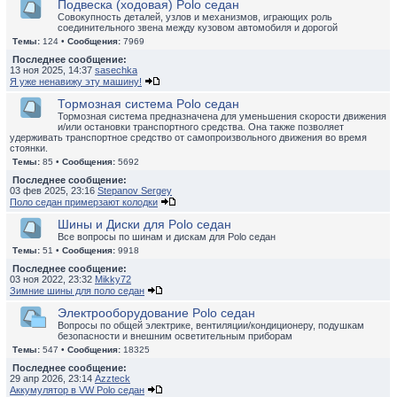
Подвеска (ходовая) Polo седан
Совокупность деталей, узлов и механизмов, играющих роль
соединительного звена между кузовом автомобиля и дорогой
Темы:
124 •
Сообщения:
7969
Последнее сообщение:
13 ноя 2025, 14:37
sasechka
Я уже ненавижу эту машину!
Тормозная система Polo седан
Тормозная система предназначена для уменьшения скорости движения
и/или остановки транспортного средства. Она также позволяет
удерживать транспортное средство от самопроизвольного движения во время
стоянки.
Темы:
85 •
Сообщения:
5692
Последнее сообщение:
03 фев 2025, 23:16
Stepanov Sergey
Поло седан примерзают колодки
Шины и Диски для Polo седан
Все вопросы по шинам и дискам для Polo седан
Темы:
51 •
Сообщения:
9918
Последнее сообщение:
03 ноя 2022, 23:32
Mikky72
Зимние шины для поло седан
Электрооборудование Polo седан
Вопросы по общей электрике, вентиляции/кондиционеру, подушкам
безопасности и внешним осветительным приборам
Темы:
547 •
Сообщения:
18325
Последнее сообщение:
29 апр 2026, 23:14
Azzteck
Аккумулятор в VW Polo седан