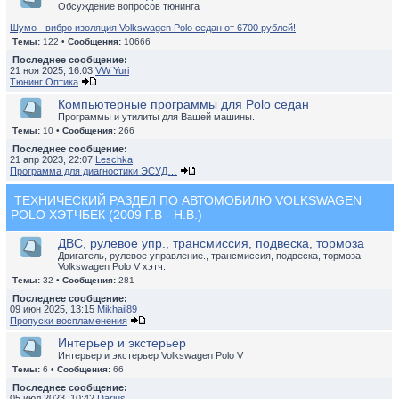
Обсуждение вопросов тюнинга
Шумо - вибро изоляция Volkswagen Polo седан от 6700 рублей!
Темы:
122 •
Сообщения:
10666
Последнее сообщение:
21 ноя 2025, 16:03
VW Yuri
Тюнинг Оптика
Компьютерные программы для Polo седан
Программы и утилиты для Вашей машины.
Темы:
10 •
Сообщения:
266
Последнее сообщение:
21 апр 2023, 22:07
Leschka
Программа для диагностики ЭСУД…
ТЕХНИЧЕСКИЙ РАЗДЕЛ ПО АВТОМОБИЛЮ VOLKSWAGEN
POLO ХЭТЧБЕК (2009 Г.В - Н.В.)
ДВС, рулевое упр., трансмиссия, подвеска, тормоза
Двигатель, рулевое управление., трансмиссия, подвеска, тормоза
Volkswagen Polo V хэтч.
Темы:
32 •
Сообщения:
281
Последнее сообщение:
09 июн 2025, 13:15
Mikhail89
Пропуски воспламенения
Интерьер и экстерьер
Интерьер и экстерьер Volkswagen Polo V
Темы:
6 •
Сообщения:
66
Последнее сообщение:
05 июл 2023, 10:42
Darius