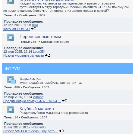
Каждый из нас является автовладельцем и время от времени
путешествует между городами России и бывшего ССР. Так почему бы
не помочь одноклубнику что то передать из одного города в другой?
Темы:
4 •
Сообщения:
1632
Последнее сообщение:
12 ноя 2018, 11:58
diko
Клубная ПОЧТА !
Перенесенные темы
Темы:
7457 •
Сообщения:
68050
Последнее сообщение:
12 июн 2025, 12:14
Leon354
Нужны кузовные запчасти
ФОРУМ
Барахолка
купи-продай автомобиль, запчасти и т.д.
Темы:
486 •
Сообщения:
2303
Последнее сообщение:
12 мар 2026, 19:24
lomond
Продам новую помпу GRAF PA954,…
Клубный магазин
Раздел клубного магазина shop.polosedan.ru
Темы:
14 •
Сообщения:
1307
Последнее сообщение:
11 авг 2019, 18:17
Polunin86
Разбор VW POLO седан, б/у дета…