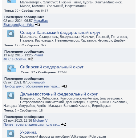
Магнитогорск, Златоуст, Нижний Тагил, Курган, Ханты-Мансийск,
Миасс, Каменск-Уральский, Нефтеюганск
Темы:
99 •
Сообщения:
6487
Последнее сообщение:
02 июл 2024, 06:57
MegaBatt
Екатеринбург -Уфа
Северо-Кавказский федеральный округ
Махачкала, Ставрополь, Владикавказ, Нальчик, Грозный, Пятигорск,
Назрань, Кисловодск, Невинномысск, Хасавюрт, Черкесск, Дербент
Темы:
12 •
Сообщения:
379
Последнее сообщение:
13 мар 2015, 13:25
Pitand
ФПС в Осетии.
Сибирский федеральный округ
Темы:
97 •
Сообщения:
13244
Последнее сообщение:
05 окт 2021, 07:50
neowork
Прибор для отображения темпера…
Дальневосточный федеральный округ
Владивосток, Хабаровск, Комсомольск-на-Амуре, Благовещенск,
Петропавловск-Камчатский, Дальнегорск, Якутск, Южно-Сахалинск,
Находка, Уссурийск, Артём, Магадан, Большой Камень, Биробиджан
Темы:
2 •
Сообщения:
18
Последнее сообщение:
03 ноя 2013, 12:36
MichaelIV
Привет всем владельцам поло се…
Украина
Украинский форум автомобиля Volkswagen Polo седан