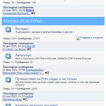
Темы:
34 •
Сообщения:
708
Последнее сообщение:
16 май 2022, 19:19
ОлегV
Украинская болталка...
БЕСЕДКА (ПОЛОТЁРКИ)
Беседка
Знакомимся, делимся впечатлениями и другое
Темы:
229 •
Сообщения:
31523
Последнее сообщение:
23 дек 2025, 14:10
kolba-60
О, спорт- ты жизнь!
Автоспорт
Все о гоночных VW Polo в России. DMACK CUP, Ралли России.
Темы:
5 •
Сообщения:
32
Последнее сообщение:
11 фев 2021, 07:48
Владимир2012
Volkswagen Polo седан примет у…
Путешествия на Polo седан и не только
Автопутешествия на Polo седан, рассказы, отчеты о том где провели
отпуск)
Темы:
63 •
Сообщения:
2435
Последнее сообщение:
15 сен 2023, 01:23
mishail
Поездка в Крым
Клубная экспресс доставка