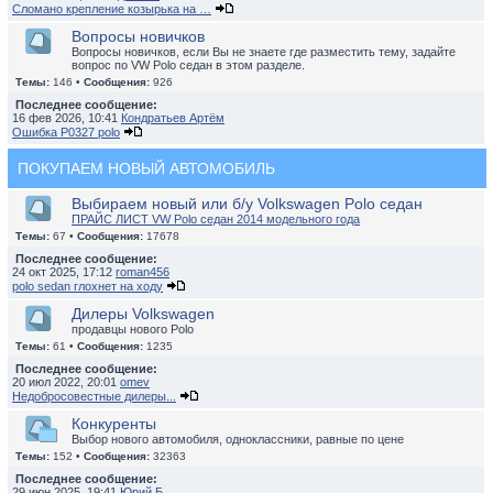
Сломано крепление козырька на …
Вопросы новичков
Вопросы новичков, если Вы не знаете где разместить тему, задайте
вопрос по VW Polo седан в этом разделе.
Темы:
146 •
Сообщения:
926
Последнее сообщение:
16 фев 2026, 10:41
Кондратьев Артём
Ошибка P0327 polo
ПОКУПАЕМ НОВЫЙ АВТОМОБИЛЬ
Выбираем новый или б/у Volkswagen Polo седан
ПРАЙС ЛИСТ VW Polo седан 2014 модельного года
Темы:
67 •
Сообщения:
17678
Последнее сообщение:
24 окт 2025, 17:12
roman456
polo sedan глохнет на ходу
Дилеры Volkswagen
продавцы нового Polo
Темы:
61 •
Сообщения:
1235
Последнее сообщение:
20 июл 2022, 20:01
omev
Недобросовестные дилеры...
Конкуренты
Выбор нового автомобиля, одноклассники, равные по цене
Темы:
152 •
Сообщения:
32363
Последнее сообщение:
29 июн 2025, 19:41
Юрий Б