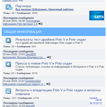
Ремонт ЭУР
Партнеры
Все дилеры Volkswagen. Народный рейтинг.
Темы:
48 •
Сообщения:
3583
Последнее сообщение:
16 ноя 2022, 16:28
Тулунчанин
Volkswagen Polo Автомат 1.6
ОБЩАЯ ИНФОРМАЦИЯ
Результаты тест-драйвов Polo V и Polo седан
тест-драйв автомобиля Volkswagen Polo седан и Polo V
Темы:
26 •
Сообщения:
645
Последнее сообщение:
13 ноя 2020, 13:41
DenSDN
Автопробег Москва-Владивосток …
Пресса о новом Polo V и Polo седан
Статьи, публикации, ссылки на информацию в Интернете о Polo V и Polo
седан
Темы:
65 •
Сообщения:
4078
Последнее сообщение:
21 ноя 2023, 11:57
mypolosedan
Volkswagen разработал замену д…
Вопросы к владельцам Polo V и Polo седан и вопросы
новичков
Темы:
103 •
Сообщения:
1976
Последнее сообщение:
11 июл 2013, 11:53
дима88