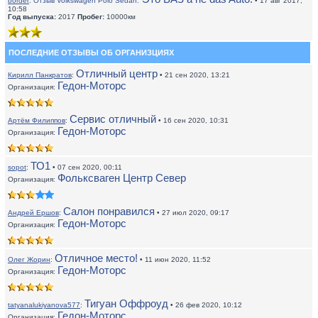
border
:
Отзыв Volkswagen Polo Sedan:
• 17 авг 2017,
10:58
Год выпуска:
2017
Пробег:
10000км
ПОСЛЕДНИЕ ОТЗЫВЫ ОБ ОРГАНИЗЦИЯХ
Отличный центр
Кирилл Панкратов
:
• 21 сен 2020, 13:21
Гедон-Моторс
Организация:
Сервис отличный
Артём Филиппов
:
• 16 сен 2020, 10:31
Гедон-Моторс
Организация:
ТО1
sopot
:
• 07 сен 2020, 00:11
Фольксваген Центр Север
Организация:
Салон понравился
Андрей Ершов
:
• 27 июл 2020, 09:17
Гедон-Моторс
Организация:
Отличное место!
Олег Жорин
:
• 11 июн 2020, 11:52
Гедон-Моторс
Организация:
Тигуан Оффроуд
tatyanalukiyanova577
:
• 26 фев 2020, 10:12
Гедон-Моторс
Организация: