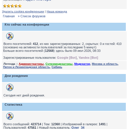
Удалить cookies конференции
|
Наша команда
Главная
» Список форумов
Кто сейчас на конференции
Всего посетителей:
412
, из них зарегистрированных: 2, скрытых: 0 и гостей: 410
(основано на активности пользователей за последние 5 минут)
Больше всего посетителей (
12568
) здесь было 09 июл 2026, 08:33
Зарегистрированные пользователи:
Google [Bot]
,
Yandex [Bot]
Легенда ::
Администраторы
,
Супермодераторы
,
Модератор
,
Москва и область
,
Питер и Ленинградская область
,
Сибирь
Дни рождения
Сегодня нет дней рождения.
Статистика
Всего сообщений:
423714
| Тем:
12360
| Изображений в галерее:
1491
|
Пользователей:
47561
| Новый пользователь:
Олег_34