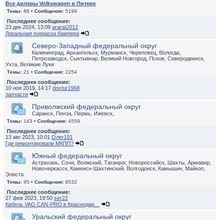
Все дилеры Volkswagen в Питере
Темы:
88 •
Сообщения:
5199
Последнее сообщение:
23 дек 2024, 13:09
ararat2012
Локальная покраска бампера
Северо-Западный федеральный округ
Калининград, Архангельск, Мурманск, Череповец, Вологда,
Петрозаводск, Сыктывкар, Великий Новгород, Псков, Северодвинск,
Ухта, Великие Луки
Темы:
21 •
Сообщения:
2254
Последнее сообщение:
10 ноя 2019, 14:17
doxtur1968
запчасти
Приволжский федеральный округ
Саранск, Пенза, Пермь, Ижевск,
Темы:
143 •
Сообщения:
4559
Последнее сообщение:
13 авг 2023, 10:01
Олег151
Где ремонтировали МКПП?
Южный федеральный округ
Астрахань, Сочи, Волжский, Таганрог, Новороссийск, Шахты, Армавир,
Новочеркасск, Каменск-Шахтинский, Волгодонск, Камышин, Майкоп,
Элиста
Темы:
95 •
Сообщения:
8532
Последнее сообщение:
27 фев 2023, 19:50
ser22
Кабель VAG CAN-PRO в Краснодар…
Уральский федеральный округ