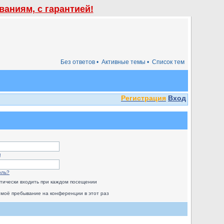
аниям, с гарантией!
Без ответов •
Активные темы •
Список тем
Регистрация
Вход
я
оль?
тически входить при каждом посещении
 моё пребывание на конференции в этот раз