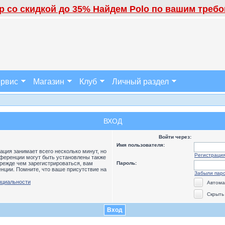
 со скидкой до 35% Найдем Polo по вашим требов
рвис
Магазин
Клуб
Личный раздел
ВХОД
Войти через:
Имя пользователя:
ция занимает всего несколько минут, но
Регистраци
ференции могут быть установлены также
режде чем зарегистрироваться, вам
Пароль:
нции. Помните, что ваше присутствие на
Забыли пар
нциальности
Автома
Скрыть