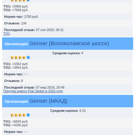
TO1:
≈5966 руб.
TO2:
≈7569 руб.
Нормо-час:
1750 руб.
Отзывов:
106
Последний отзыв:
07 сен 2020, 00:11
ТО1
Genser (Волоколамское шоссе)
Организация:
Средняя оценка:
4
TO1:
≈3362 руб.
TO2:
≈3954 руб.
Нормо-час:
---
Отзывов:
8
Последний отзыв:
07 мар 2016, 20:46
Покупка нового Polo Sedan в 2016 году
Genser (МКАД)
Организация:
Средняя оценка:
4.15
TO1:
≈6504 руб.
TO2:
≈4200 руб.
Нормо-час:
---