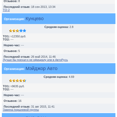
Отзывов:
8
Последний отзыв:
18 сен 2013, 13:34
TO-2
Кунцево
Организация:
Средняя оценка:
2.8
TO1:
≈12350 руб.
TO2:
---
Нормо-час:
---
Отзывов:
5
Последний отзыв:
26 май 2014, 11:46
Лучше бы поехал к не официалу или в АвтоРусь
Мэйджор Авто
Организация:
Средняя оценка:
4.69
TO1:
≈9635 руб.
TO2:
---
Нормо-час:
---
Отзывов:
16
Последний отзыв:
31 авг 2015, 11:41
Замена поршневой группы