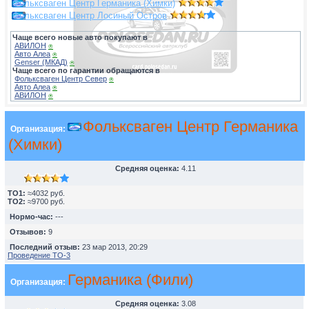
Фольксваген Центр Германика (Химки)
Фольксваген Центр Лосиный Остров
Чаще всего новые авто покупают в
АВИЛОН
⍟
Авто Алеа
⍟
Genser (МКАД)
⍟
Чаще всего по гарантии обращаются в
Фольксваген Центр Север
⍟
Авто Алеа
⍟
АВИЛОН
⍟
Фольксваген Центр Германика
Организация:
(Химки)
Средняя оценка:
4.11
TO1:
≈4032 руб.
TO2:
≈9700 руб.
Нормо-час:
---
Отзывов:
9
Последний отзыв:
23 мар 2013, 20:29
Проведение ТО-3
Германика (Фили)
Организация:
Средняя оценка:
3.08