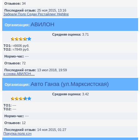
Отзывов:
34
Последний отзыв:
25 ноя 2015, 13:16
Забрали Поло Седан Рестайлинг Highline
АВИЛОН
Организация:
Средняя оценка:
3.71
TO1:
≈6606 руб.
TO2:
≈7849 руб.
Нормо-час:
---
Отзывов:
72
Последний отзыв:
13 июл 2018, 19:59
и снова АВИЛОН....
Авто Ганза (ул.Марксистская)
Организация:
Средняя оценка:
3.42
TO1:
---
TO2:
---
Нормо-час:
---
Отзывов:
12
Последний отзыв:
14 ноя 2015, 01:27
Покупка поло хэч