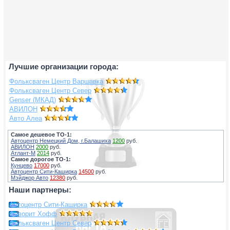
Лучшие организации города:
Фольксваген Центр Варшавка
Фольксваген Центр Север
Genser (МКАД)
АВИЛОН
Авто Алеа
Самое дешевое ТО-1:
Автоцентр Немецкий Дом, г.Балашиха
1200
руб.
АВИЛОН
2000
руб.
Атлант-М
2014
руб.
Самое дорогое ТО-1:
Кунцево
17000
руб.
Автоцентр Сити-Каширка
14500
руб.
Мэйджор Авто
12380
руб.
Наши партнеры:
Автоцентр Сити-Каширка
Фаворит Хофф
Фольксваген Центр Север