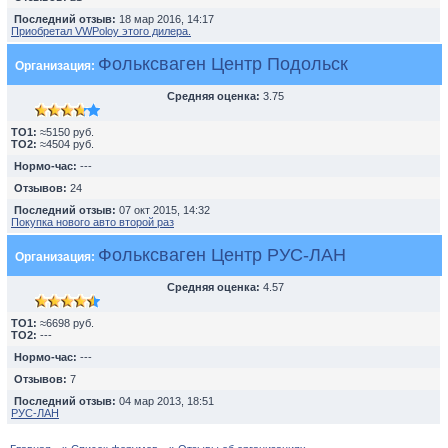
Последний отзыв:
18 мар 2016, 14:17
Приобретал VWPoloу этого дилера.
Фольксваген Центр Подольск
Организация:
Средняя оценка:
3.75
TO1:
≈5150 руб.
TO2:
≈4504 руб.
Нормо-час:
---
Отзывов:
24
Последний отзыв:
07 окт 2015, 14:32
Покупка нового авто второй раз
Фольксваген Центр РУС-ЛАН
Организация:
Средняя оценка:
4.57
TO1:
≈6698 руб.
TO2:
---
Нормо-час:
---
Отзывов:
7
Последний отзыв:
04 мар 2013, 18:51
РУС-ЛАН