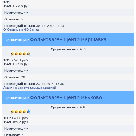
TO1:
---
TO2:
≈17700 руб.
Нормо-час:
---
Отзывов:
5
Последний отзыв:
30 ноя 2012, 11:23
О Сервисе в ФВ Запад
Фольксваген Центр Варшавка
Организация:
Средняя оценка:
4.62
TO1:
≈5791 руб.
TO2:
≈12640 руб.
Нормо-час:
---
Отзывов:
26
Последний отзыв:
23 авг 2014, 17:36
Акция по замене каркаса сидений
Фольксваген Центр Внуково
Организация:
Средняя оценка:
4.48
TO1:
≈4950 руб.
TO2:
≈9503 руб.
Нормо-час:
---
Отзывов:
21