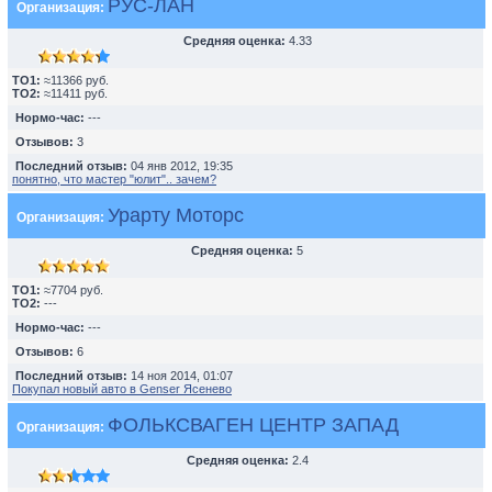
РУС-ЛАН
Организация:
Средняя оценка:
4.33
TO1:
≈11366 руб.
TO2:
≈11411 руб.
Нормо-час:
---
Отзывов:
3
Последний отзыв:
04 янв 2012, 19:35
понятно, что мастер "юлит".. зачем?
Урарту Моторс
Организация:
Средняя оценка:
5
TO1:
≈7704 руб.
TO2:
---
Нормо-час:
---
Отзывов:
6
Последний отзыв:
14 ноя 2014, 01:07
Покупал новый авто в Genser Ясенево
ФОЛЬКСВАГЕН ЦЕНТР ЗАПАД
Организация:
Средняя оценка:
2.4