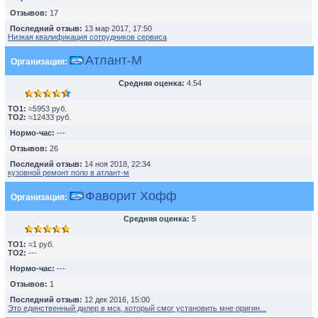
Отзывов:
17
Последний отзыв:
13 мар 2017, 17:50
Низкая квалификация сотрудников сервиса
Атлант-М
Организация:
Средняя оценка:
4.54
TO1:
≈5953 руб.
TO2:
≈12433 руб.
Нормо-час:
---
Отзывов:
26
Последний отзыв:
14 ноя 2018, 22:34
кузовной ремонт поло в атлант-м
Фаворит Хофф
Организация:
Средняя оценка:
5
TO1:
≈1 руб.
TO2:
---
Нормо-час:
---
Отзывов:
1
Последний отзыв:
12 дек 2016, 15:00
Это единственный дилер в мск, который смог установить мне оригин...