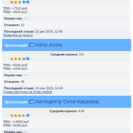
TO1:
≈7310 руб.
TO2:
≈4534 руб.
Нормо-час:
---
Отзывов:
12
Последний отзыв:
22 дек 2014, 11:46
Разводка на деньги
Авто Алеа
Организация:
Средняя оценка:
3.6
TO1:
≈5005 руб.
TO2:
≈4250 руб.
Нормо-час:
---
Отзывов:
45
Последний отзыв:
10 сен 2015, 14:43
Снова наступил на те же грабли
Автоцентр Сити-Каширка
Организация:
Средняя оценка:
4.06
TO1:
≈14500 руб.
TO2:
≈6038 руб.
Нормо-час:
---