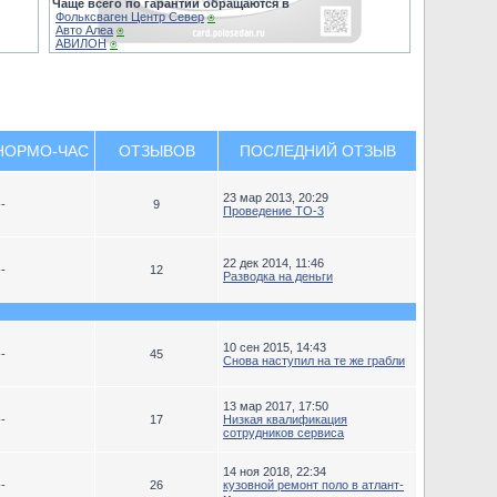
Чаще всего по гарантии обращаются в
Фольксваген Центр Север
⍟
Авто Алеа
⍟
АВИЛОН
⍟
НОРМО-ЧАС
ОТЗЫВОВ
ПОСЛЕДНИЙ ОТЗЫВ
23 мар 2013, 20:29
--
9
Проведение ТО-3
22 дек 2014, 11:46
--
12
Разводка на деньги
10 сен 2015, 14:43
--
45
Снова наступил на те же грабли
13 мар 2017, 17:50
--
17
Низкая квалификация
сотрудников сервиса
14 ноя 2018, 22:34
--
26
кузовной ремонт поло в атлант-