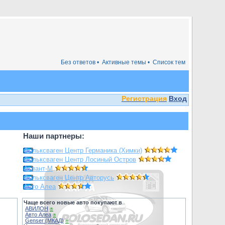
Без ответов •
Активные темы •
Список тем
Регистрация
Вход
Наши партнеры:
Фольксваген Центр Германика (Химки)
Фольксваген Центр Лосиный Остров
Атлант-М
Фольксваген Центр Авторусь
Авто Алеа
Чаще всего новые авто покупают в
АВИЛОН
⍟
Авто Алеа
⍟
Genser (МКАД)
⍟