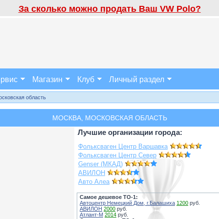
За сколько можно продать Ваш VW Polo?
рвис
Магазин
Клуб
Личный раздел
осковская область
МОСКВА, МОСКОВСКАЯ ОБЛАСТЬ
Лучшие организации города:
Фольксваген Центр Варшавка
Фольксваген Центр Север
Genser (МКАД)
АВИЛОН
Авто Алеа
Самое дешевое ТО-1:
Автоцентр Немецкий Дом, г.Балашиха
1200
руб.
АВИЛОН
2000
руб.
Атлант-М
2014
руб.