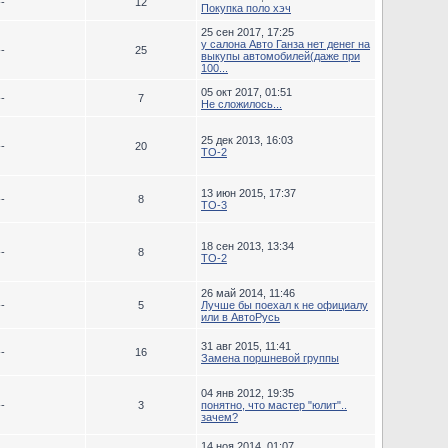
--
12
Покупка поло хэч
25 сен 2017, 17:25
у салона Авто Ганза нет денег на
--
25
выкупы автомобилей(даже при
100...
05 окт 2017, 01:51
--
7
Не сложилось...
25 дек 2013, 16:03
--
20
ТО-2
13 июн 2015, 17:37
--
8
ТО-3
18 сен 2013, 13:34
--
8
TO-2
26 май 2014, 11:46
--
5
Лучше бы поехал к не официалу
или в АвтоРусь
31 авг 2015, 11:41
--
16
Замена поршневой группы
04 янв 2012, 19:35
--
3
понятно, что мастер "юлит"..
зачем?
14 ноя 2014, 01:07