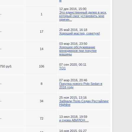
м
12 дек 2016, 15:00
Это единственный дилер в мск,
--
1
который смог установить мне
оригин...
25 май 2016, 16:18
--
17
Хороший мастер, советую!
03 мар 2016, 23:50
Хорошее обслуживание
--
14
менеджеров при покупке
машины
07 сен 2020, 00:11
750 руб.
106
ТО1
07 мар 2016, 20:46
--
8
Покупка нового Polo Sedan в
2016 году
25 ноя 2015, 13:16
--
34
Забрали Поло Седан Рестайлинг
Highline
13 июл 2018, 19:59
--
72
и снова АВИЛОН....
14 ноя 2015, 01:27