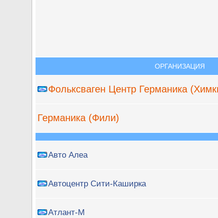
ОРГАНИЗАЦИЯ
Фольксваген Центр Германика (Химк
Германика (Фили)
Авто Алеа
Автоцентр Сити-Каширка
Атлант-М