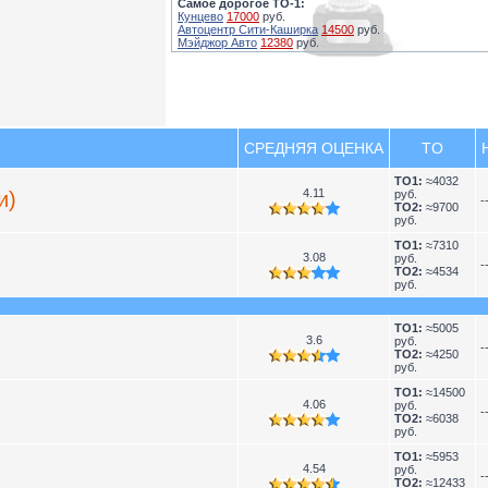
Самое дорогое ТО-1:
Кунцево
17000
руб.
Автоцентр Сити-Каширка
14500
руб.
Мэйджор Авто
12380
руб.
СРЕДНЯЯ ОЦЕНКА
TO
TO1:
≈4032
4.11
и)
руб.
-
TO2:
≈9700
руб.
TO1:
≈7310
3.08
руб.
-
TO2:
≈4534
руб.
TO1:
≈5005
3.6
руб.
-
TO2:
≈4250
руб.
TO1:
≈14500
4.06
руб.
-
TO2:
≈6038
руб.
TO1:
≈5953
4.54
руб.
-
TO2:
≈12433