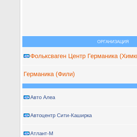
ОРГАНИЗАЦИЯ
Фольксваген Центр Германика (Химк
Германика (Фили)
Авто Алеа
Автоцентр Сити-Каширка
Атлант-М