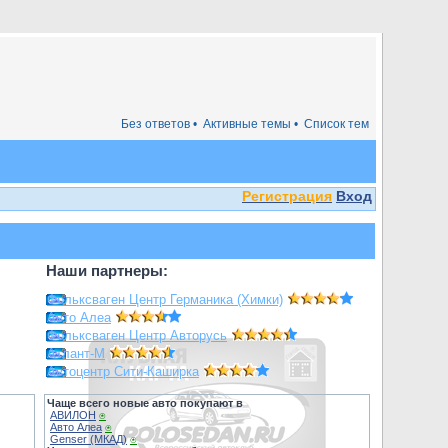
Без ответов •
Активные темы •
Список тем
Регистрация
Вход
Наши партнеры:
Фольксваген Центр Германика (Химки)
Авто Алеа
Фольксваген Центр Авторусь
Атлант-М
Автоцентр Сити-Каширка
Чаще всего новые авто покупают в
АВИЛОН
⍟
Авто Алеа
⍟
Genser (МКАД)
⍟