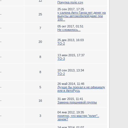
--
12
Покупка поло хэч
25 сен 2017, 17:25
у салона Авто Ганза нет денег на
--
25
выкупы автомобилей(даже при
100...
05 окт 2017, 01:51
--
7
Не сложилось...
25 дек 2013, 16:03
--
20
ТО-2
13 июн 2015, 17:37
--
8
ТО-3
18 сен 2013, 13:34
--
8
TO-2
26 май 2014, 11:46
--
5
Лучше бы поехал к не официалу
или в АвтоРусь
31 авг 2015, 11:41
--
16
Замена поршневой группы
04 янв 2012, 19:35
--
3
понятно, что мастер "юлит"..
зачем?
14 ноя 2014, 01:07