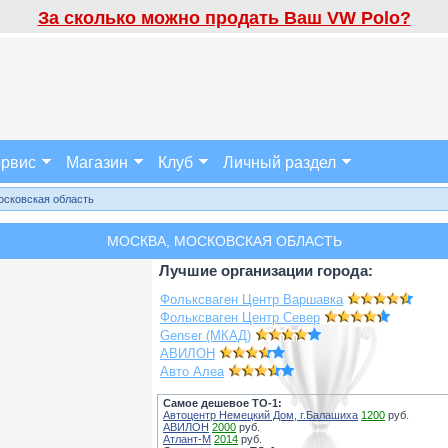
За сколько можно продать Ваш VW Polo?
рвис
Магазин
Клуб
Личный раздел
осковская область
МОСКВА, МОСКОВСКАЯ ОБЛАСТЬ
Лучшие организации города:
Фольксваген Центр Варшавка
Фольксваген Центр Север
Genser (МКАД)
АВИЛОН
Авто Алеа
Самое дешевое ТО-1:
Автоцентр Немецкий Дом, г.Балашиха
1200
руб.
АВИЛОН
2000
руб.
Атлант-М
2014
руб.