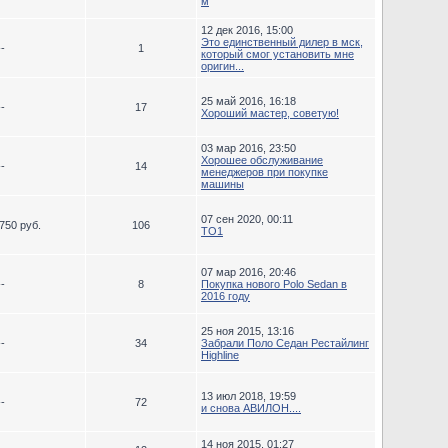
м
12 дек 2016, 15:00
Это единственный дилер в мск,
--
1
который смог установить мне
оригин...
25 май 2016, 16:18
--
17
Хороший мастер, советую!
03 мар 2016, 23:50
Хорошее обслуживание
--
14
менеджеров при покупке
машины
07 сен 2020, 00:11
750 руб.
106
ТО1
07 мар 2016, 20:46
--
8
Покупка нового Polo Sedan в
2016 году
25 ноя 2015, 13:16
--
34
Забрали Поло Седан Рестайлинг
Highline
13 июл 2018, 19:59
--
72
и снова АВИЛОН....
14 ноя 2015, 01:27