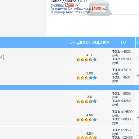
Самое дорогое ТО-1:
Кунцево
17000
руб.
Автоцентр Сити-Каширка
14500
руб.
Мэйджор Авто
12380
руб.
СРЕДНЯЯ ОЦЕНКА
TO
TO1:
≈4032
4.11
и)
руб.
-
TO2:
≈9700
руб.
TO1:
≈7310
3.08
руб.
-
TO2:
≈4534
руб.
TO1:
≈5005
3.6
руб.
-
TO2:
≈4250
руб.
TO1:
≈14500
4.06
руб.
-
TO2:
≈6038
руб.
TO1:
≈5953
4.54
руб.
-
TO2:
≈12433