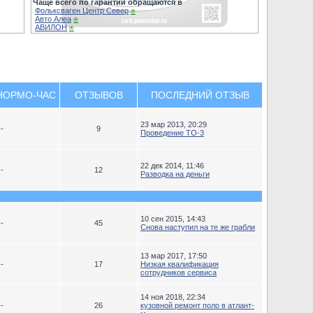
Чаще всего по гарантии обращаются в
Фольксваген Центр Север
⍟
Авто Алеа
⍟
АВИЛОН
⍟
НОРМО-ЧАС
ОТЗЫВОВ
ПОСЛЕДНИЙ ОТЗЫВ
23 мар 2013, 20:29
--
9
Проведение ТО-3
22 дек 2014, 11:46
--
12
Разводка на деньги
10 сен 2015, 14:43
--
45
Снова наступил на те же грабли
13 мар 2017, 17:50
--
17
Низкая квалификация
сотрудников сервиса
14 ноя 2018, 22:34
--
26
кузовной ремонт поло в атлант-