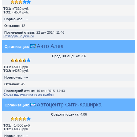
TO1:
≈7310 руб.
TO2:
≈4534 руб.
Нормо-час:
---
Отзывов:
12
Последний отзыв:
22 дек 2014, 11:46
Разводка на деньги
Авто Алеа
Организация:
Средняя оценка:
3.6
TO1:
≈5005 руб.
TO2:
≈4250 руб.
Нормо-час:
---
Отзывов:
45
Последний отзыв:
10 сен 2015, 14:43
Снова наступил на те же грабли
Автоцентр Сити-Каширка
Организация:
Средняя оценка:
4.06
TO1:
≈14500 руб.
TO2:
≈6038 руб.
Нормо-час:
---