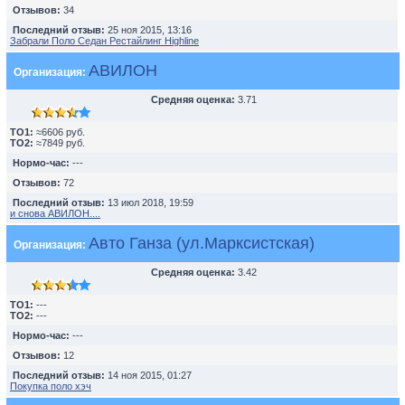
Отзывов:
34
Последний отзыв:
25 ноя 2015, 13:16
Забрали Поло Седан Рестайлинг Highline
АВИЛОН
Организация:
Средняя оценка:
3.71
TO1:
≈6606 руб.
TO2:
≈7849 руб.
Нормо-час:
---
Отзывов:
72
Последний отзыв:
13 июл 2018, 19:59
и снова АВИЛОН....
Авто Ганза (ул.Марксистская)
Организация:
Средняя оценка:
3.42
TO1:
---
TO2:
---
Нормо-час:
---
Отзывов:
12
Последний отзыв:
14 ноя 2015, 01:27
Покупка поло хэч