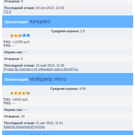
Отзывов:
8
Последний отзыв:
18 сен 2013, 13:34
TO-2
Кунцево
Организация:
Средняя оценка:
2.8
TO1:
≈12350 руб.
TO2:
---
Нормо-час:
---
Отзывов:
5
Последний отзыв:
26 май 2014, 11:46
Лучше бы поехал к не официалу или в АвтоРусь
Мэйджор Авто
Организация:
Средняя оценка:
4.69
TO1:
≈9635 руб.
TO2:
---
Нормо-час:
---
Отзывов:
16
Последний отзыв:
31 авг 2015, 11:41
Замена поршневой группы