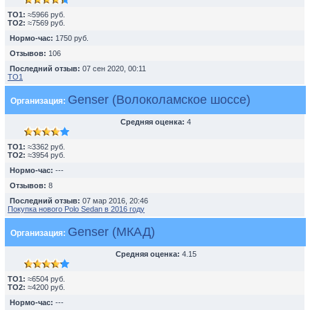
TO1:
≈5966 руб.
TO2:
≈7569 руб.
Нормо-час:
1750 руб.
Отзывов:
106
Последний отзыв:
07 сен 2020, 00:11
ТО1
Genser (Волоколамское шоссе)
Организация:
Средняя оценка:
4
TO1:
≈3362 руб.
TO2:
≈3954 руб.
Нормо-час:
---
Отзывов:
8
Последний отзыв:
07 мар 2016, 20:46
Покупка нового Polo Sedan в 2016 году
Genser (МКАД)
Организация:
Средняя оценка:
4.15
TO1:
≈6504 руб.
TO2:
≈4200 руб.
Нормо-час:
---