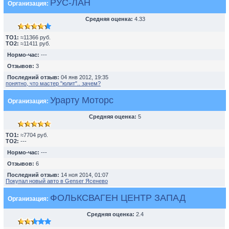
РУС-ЛАН
Организация:
Средняя оценка:
4.33
TO1:
≈11366 руб.
TO2:
≈11411 руб.
Нормо-час:
---
Отзывов:
3
Последний отзыв:
04 янв 2012, 19:35
понятно, что мастер "юлит".. зачем?
Урарту Моторс
Организация:
Средняя оценка:
5
TO1:
≈7704 руб.
TO2:
---
Нормо-час:
---
Отзывов:
6
Последний отзыв:
14 ноя 2014, 01:07
Покупал новый авто в Genser Ясенево
ФОЛЬКСВАГЕН ЦЕНТР ЗАПАД
Организация:
Средняя оценка:
2.4