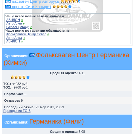
Фольксваген Центр Авторусь
Автоцентр Сити-Каширка
Чаще всего новые авто покупают в
АВИЛОН
⍟
Авто Алеа
⍟
Genser (МКАД)
⍟
Чаще всего по гарантии обращаются в
Фольксваген Центр Север
⍟
Авто Алеа
⍟
АВИЛОН
⍟
Фольксваген Центр Германика
Организация:
(Химки)
Средняя оценка:
4.11
TO1:
≈4032 руб.
TO2:
≈9700 руб.
Нормо-час:
---
Отзывов:
9
Последний отзыв:
23 мар 2013, 20:29
Проведение ТО-3
Германика (Фили)
Организация:
Средняя оценка:
3.08