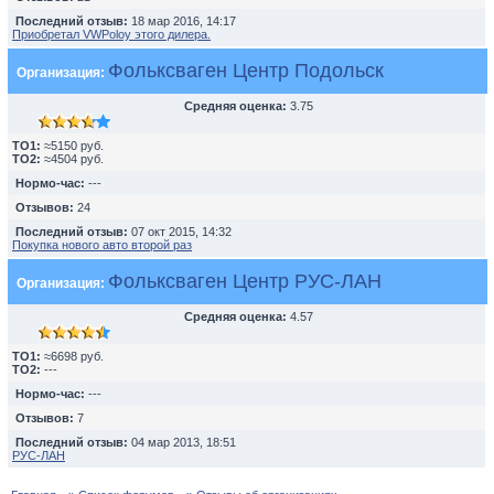
Последний отзыв:
18 мар 2016, 14:17
Приобретал VWPoloу этого дилера.
Фольксваген Центр Подольск
Организация:
Средняя оценка:
3.75
TO1:
≈5150 руб.
TO2:
≈4504 руб.
Нормо-час:
---
Отзывов:
24
Последний отзыв:
07 окт 2015, 14:32
Покупка нового авто второй раз
Фольксваген Центр РУС-ЛАН
Организация:
Средняя оценка:
4.57
TO1:
≈6698 руб.
TO2:
---
Нормо-час:
---
Отзывов:
7
Последний отзыв:
04 мар 2013, 18:51
РУС-ЛАН