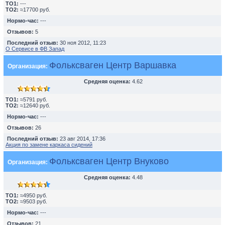
TO1:
---
TO2:
≈17700 руб.
Нормо-час:
---
Отзывов:
5
Последний отзыв:
30 ноя 2012, 11:23
О Сервисе в ФВ Запад
Фольксваген Центр Варшавка
Организация:
Средняя оценка:
4.62
TO1:
≈5791 руб.
TO2:
≈12640 руб.
Нормо-час:
---
Отзывов:
26
Последний отзыв:
23 авг 2014, 17:36
Акция по замене каркаса сидений
Фольксваген Центр Внуково
Организация:
Средняя оценка:
4.48
TO1:
≈4950 руб.
TO2:
≈9503 руб.
Нормо-час:
---
Отзывов:
21