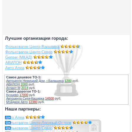
Лучшие организации города:
Фольксваген Центр Варшавка
Фольксваген Центр Север
Genser (МКАД)
АВИЛОН
Авто Алеа
Самое дешевое ТО-1:
Автоцентр Немецкий Дом, г.Балашиха
1200
руб.
АВИЛОН
2000
руб.
Атлант-М
2014
руб.
Самое дорогое ТО-1:
Кунцево
17000
руб.
Автоцентр Сити-Каширка
14500
руб.
Мэйджор Авто
12380
руб.
Наши партнеры:
Авто Алеа
Фольксваген Центр Лосиный Остров
Фольксваген Центр Север