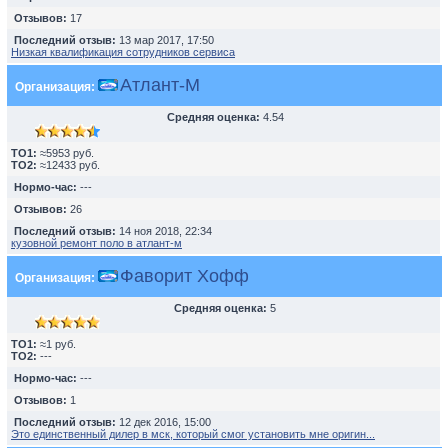
Отзывов:
17
Последний отзыв:
13 мар 2017, 17:50
Низкая квалификация сотрудников сервиса
Атлант-М
Организация:
Средняя оценка:
4.54
TO1:
≈5953 руб.
TO2:
≈12433 руб.
Нормо-час:
---
Отзывов:
26
Последний отзыв:
14 ноя 2018, 22:34
кузовной ремонт поло в атлант-м
Фаворит Хофф
Организация:
Средняя оценка:
5
TO1:
≈1 руб.
TO2:
---
Нормо-час:
---
Отзывов:
1
Последний отзыв:
12 дек 2016, 15:00
Это единственный дилер в мск, который смог установить мне оригин...