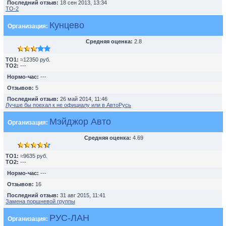
Последний отзыв:
18 сен 2013, 13:34
TO-2
Кунцево
Организация:
Средняя оценка:
2.8
TO1:
≈12350 руб.
TO2:
---
Нормо-час:
---
Отзывов:
5
Последний отзыв:
26 май 2014, 11:46
Лучше бы поехал к не официалу или в АвтоРусь
Мэйджор Авто
Организация:
Средняя оценка:
4.69
TO1:
≈9635 руб.
TO2:
---
Нормо-час:
---
Отзывов:
16
Последний отзыв:
31 авг 2015, 11:41
Замена поршневой группы
РУС-ЛАН
Организация: