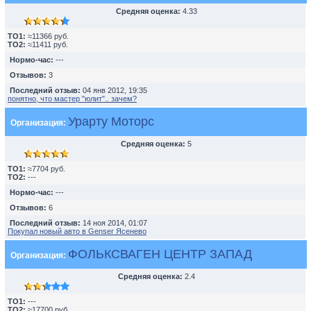
Средняя оценка:
4.33
TO1:
≈11366 руб.
TO2:
≈11411 руб.
Нормо-час:
---
Отзывов:
3
Последний отзыв:
04 янв 2012, 19:35
понятно, что мастер "юлит".. зачем?
Урарту Моторс
Организация:
Средняя оценка:
5
TO1:
≈7704 руб.
TO2:
---
Нормо-час:
---
Отзывов:
6
Последний отзыв:
14 ноя 2014, 01:07
Покупал новый авто в Genser Ясенево
ФОЛЬКСВАГЕН ЦЕНТР ЗАПАД
Организация:
Средняя оценка:
2.4
TO1:
---
TO2:
≈17700 руб.