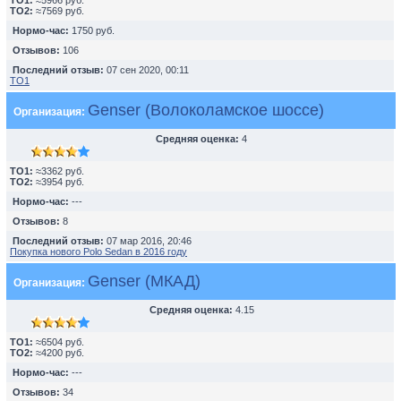
TO1:
≈5966 руб.
TO2:
≈7569 руб.
Нормо-час:
1750 руб.
Отзывов:
106
Последний отзыв:
07 сен 2020, 00:11
ТО1
Genser (Волоколамское шоссе)
Организация:
Средняя оценка:
4
TO1:
≈3362 руб.
TO2:
≈3954 руб.
Нормо-час:
---
Отзывов:
8
Последний отзыв:
07 мар 2016, 20:46
Покупка нового Polo Sedan в 2016 году
Genser (МКАД)
Организация:
Средняя оценка:
4.15
TO1:
≈6504 руб.
TO2:
≈4200 руб.
Нормо-час:
---
Отзывов:
34