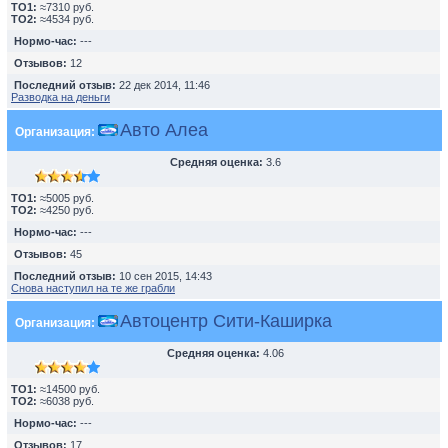
TO1:
≈7310 руб.
TO2:
≈4534 руб.
Нормо-час:
---
Отзывов:
12
Последний отзыв:
22 дек 2014, 11:46
Разводка на деньги
Авто Алеа
Организация:
Средняя оценка:
3.6
TO1:
≈5005 руб.
TO2:
≈4250 руб.
Нормо-час:
---
Отзывов:
45
Последний отзыв:
10 сен 2015, 14:43
Снова наступил на те же грабли
Автоцентр Сити-Каширка
Организация:
Средняя оценка:
4.06
TO1:
≈14500 руб.
TO2:
≈6038 руб.
Нормо-час:
---
Отзывов:
17