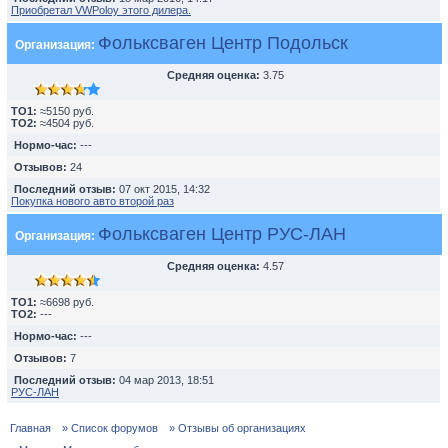
Приобретал VWPoloу этого дилера.
Фольксваген Центр Подольск
Организация:
Средняя оценка:
3.75
TO1:
≈5150 руб.
TO2:
≈4504 руб.
Нормо-час:
---
Отзывов:
24
Последний отзыв:
07 окт 2015, 14:32
Покупка нового авто второй раз
Фольксваген Центр РУС-ЛАН
Организация:
Средняя оценка:
4.57
TO1:
≈6698 руб.
TO2:
---
Нормо-час:
---
Отзывов:
7
Последний отзыв:
04 мар 2013, 18:51
РУС-ЛАН
Главная
» Список форумов
» Отзывы об организациях