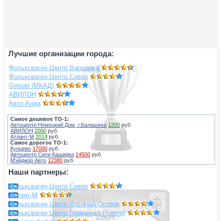
Лучшие организации города:
Фольксваген Центр Варшавка
Фольксваген Центр Север
Genser (МКАД)
АВИЛОН
Авто Алеа
Самое дешевое ТО-1:
Автоцентр Немецкий Дом, г.Балашиха
1200
руб.
АВИЛОН
2000
руб.
Атлант-М
2014
руб.
Самое дорогое ТО-1:
Кунцево
17000
руб.
Автоцентр Сити-Каширка
14500
руб.
Мэйджор Авто
12380
руб.
Наши партнеры:
Фольксваген Центр Север
Атлант-М
Фольксваген Центр Лосиный Остров
Фольксваген Центр Германика (Химки)