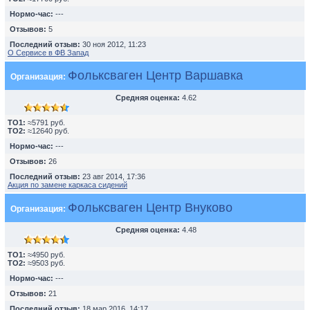
Нормо-час:
---
Отзывов:
5
Последний отзыв:
30 ноя 2012, 11:23
О Сервисе в ФВ Запад
Фольксваген Центр Варшавка
Организация:
Средняя оценка:
4.62
TO1:
≈5791 руб.
TO2:
≈12640 руб.
Нормо-час:
---
Отзывов:
26
Последний отзыв:
23 авг 2014, 17:36
Акция по замене каркаса сидений
Фольксваген Центр Внуково
Организация:
Средняя оценка:
4.48
TO1:
≈4950 руб.
TO2:
≈9503 руб.
Нормо-час:
---
Отзывов:
21
Последний отзыв:
18 мар 2016, 14:17