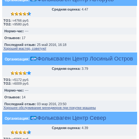
Организация:
Средняя оценка:
4.47
TO1:
≈4766 руб.
TO2:
≈9580 руб.
Нормо-час:
---
Отзывов:
17
Последний отзыв:
25 май 2016, 16:18
Хороший мастер, советую!
Фольксваген Центр Лосиный Остров
Организация:
Средняя оценка:
3.79
TO1:
≈5172 руб.
TO2:
≈6009 руб.
Нормо-час:
---
Отзывов:
14
Последний отзыв:
03 мар 2016, 23:50
Хорошее обслуживание менеджеров при покупке машины
Фольксваген Центр Север
Организация:
Средняя оценка:
4.39