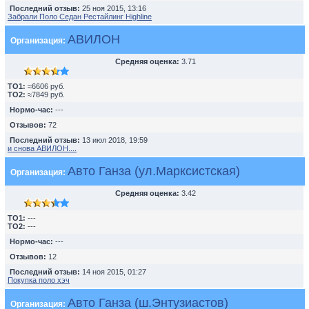
Последний отзыв:
25 ноя 2015, 13:16
Забрали Поло Седан Рестайлинг Highline
АВИЛОН
Организация:
Средняя оценка:
3.71
TO1:
≈6606 руб.
TO2:
≈7849 руб.
Нормо-час:
---
Отзывов:
72
Последний отзыв:
13 июл 2018, 19:59
и снова АВИЛОН....
Авто Ганза (ул.Марксистская)
Организация:
Средняя оценка:
3.42
TO1:
---
TO2:
---
Нормо-час:
---
Отзывов:
12
Последний отзыв:
14 ноя 2015, 01:27
Покупка поло хэч
Авто Ганза (ш.Энтузиастов)
Организация: