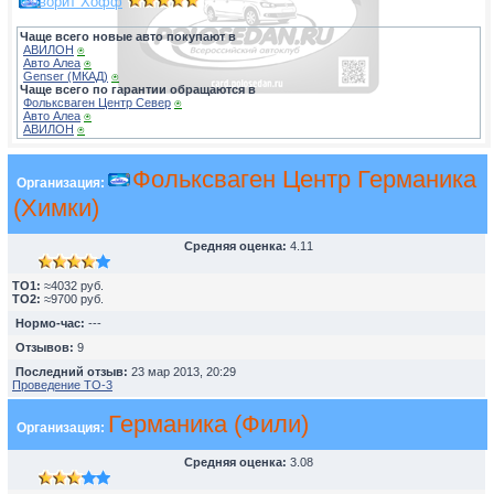
Фаворит Хофф
Чаще всего новые авто покупают в
АВИЛОН
⍟
Авто Алеа
⍟
Genser (МКАД)
⍟
Чаще всего по гарантии обращаются в
Фольксваген Центр Север
⍟
Авто Алеа
⍟
АВИЛОН
⍟
Фольксваген Центр Германика
Организация:
(Химки)
Средняя оценка:
4.11
TO1:
≈4032 руб.
TO2:
≈9700 руб.
Нормо-час:
---
Отзывов:
9
Последний отзыв:
23 мар 2013, 20:29
Проведение ТО-3
Германика (Фили)
Организация:
Средняя оценка:
3.08