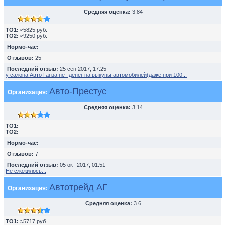
Средняя оценка:
3.84
TO1:
≈5825 руб.
TO2:
≈9250 руб.
Нормо-час:
---
Отзывов:
25
Последний отзыв:
25 сен 2017, 17:25
у салона Авто Ганза нет денег на выкупы автомобилей(даже при 100...
Авто-Престус
Организация:
Средняя оценка:
3.14
TO1:
---
TO2:
---
Нормо-час:
---
Отзывов:
7
Последний отзыв:
05 окт 2017, 01:51
Не сложилось...
Автотрейд АГ
Организация:
Средняя оценка:
3.6
TO1:
≈5717 руб.