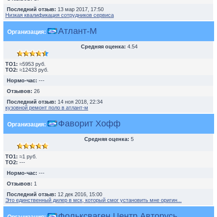
Последний отзыв:
13 мар 2017, 17:50
Низкая квалификация сотрудников сервиса
Атлант-М
Организация:
Средняя оценка:
4.54
TO1:
≈5953 руб.
TO2:
≈12433 руб.
Нормо-час:
---
Отзывов:
26
Последний отзыв:
14 ноя 2018, 22:34
кузовной ремонт поло в атлант-м
Фаворит Хофф
Организация:
Средняя оценка:
5
TO1:
≈1 руб.
TO2:
---
Нормо-час:
---
Отзывов:
1
Последний отзыв:
12 дек 2016, 15:00
Это единственный дилер в мск, который смог установить мне оригин...
Фольксваген Центр Авторусь