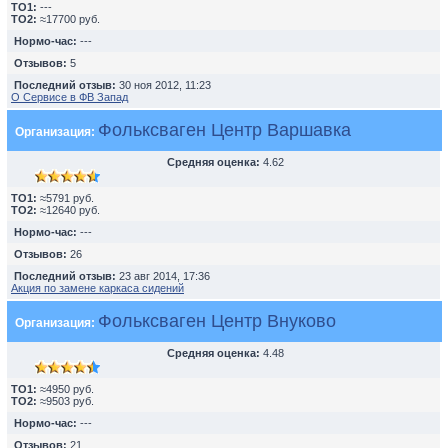
TO1:
---
TO2:
≈17700 руб.
Нормо-час:
---
Отзывов:
5
Последний отзыв:
30 ноя 2012, 11:23
О Сервисе в ФВ Запад
Фольксваген Центр Варшавка
Организация:
Средняя оценка:
4.62
TO1:
≈5791 руб.
TO2:
≈12640 руб.
Нормо-час:
---
Отзывов:
26
Последний отзыв:
23 авг 2014, 17:36
Акция по замене каркаса сидений
Фольксваген Центр Внуково
Организация:
Средняя оценка:
4.48
TO1:
≈4950 руб.
TO2:
≈9503 руб.
Нормо-час:
---
Отзывов:
21