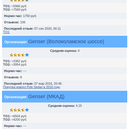
TO1:
≈5966 руб.
TO2:
≈7569 руб.
Нормо-час:
1750 руб.
Отзывов:
106
Последний отзыв:
07 сен 2020, 00:11
ТО1
Genser (Волоколамское шоссе)
Организация:
Средняя оценка:
4
TO1:
≈3362 руб.
TO2:
≈3954 руб.
Нормо-час:
---
Отзывов:
8
Последний отзыв:
07 мар 2016, 20:46
Покупка нового Polo Sedan в 2016 году
Genser (МКАД)
Организация:
Средняя оценка:
4.15
TO1:
≈6504 руб.
TO2:
≈4200 руб.
Нормо-час:
---