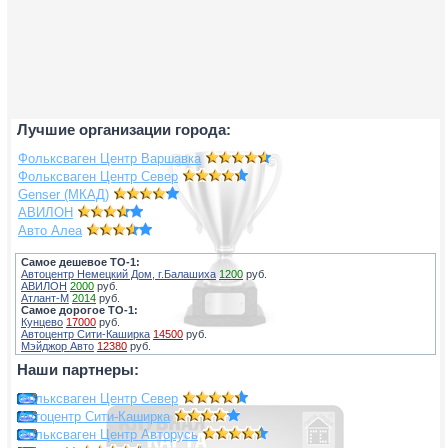
Лучшие организации города:
Фольксваген Центр Варшавка
Фольксваген Центр Север
Genser (МКАД)
АВИЛОН
Авто Алеа
Самое дешевое ТО-1:
Автоцентр Немецкий Дом, г.Балашиха
1200
руб.
АВИЛОН
2000
руб.
Атлант-М
2014
руб.
Самое дорогое ТО-1:
Кунцево
17000
руб.
Автоцентр Сити-Каширка
14500
руб.
Мэйджор Авто
12380
руб.
Наши партнеры:
Фольксваген Центр Север
Автоцентр Сити-Каширка
Фольксваген Центр Авторусь