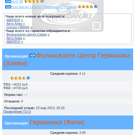
Атлант-М
Фольксваген Центр Германика (Химки)
Чаще всего новые авто покупают в
АВИЛОН
⍟
Авто Алеа
⍟
Genser (МКАД)
⍟
Чаще всего по гарантии обращаются в
Фольксваген Центр Север
⍟
Авто Алеа
⍟
АВИЛОН
⍟
Фольксваген Центр Германика
Организация:
(Химки)
Средняя оценка:
4.11
TO1:
≈4032 руб.
TO2:
≈9700 руб.
Нормо-час:
---
Отзывов:
9
Последний отзыв:
23 мар 2013, 20:29
Проведение ТО-3
Германика (Фили)
Организация:
Средняя оценка:
3.08