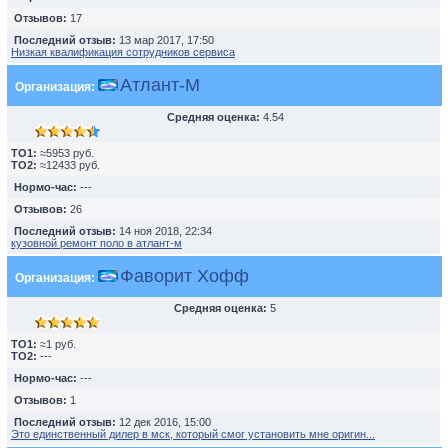
Отзывов:
17
Последний отзыв:
13 мар 2017, 17:50
Низкая квалификация сотрудников сервиса
Атлант-М
Организация:
Средняя оценка:
4.54
TO1:
≈5953 руб.
TO2:
≈12433 руб.
Нормо-час:
---
Отзывов:
26
Последний отзыв:
14 ноя 2018, 22:34
кузовной ремонт поло в атлант-м
Фаворит Хофф
Организация:
Средняя оценка:
5
TO1:
≈1 руб.
TO2:
---
Нормо-час:
---
Отзывов:
1
Последний отзыв:
12 дек 2016, 15:00
Это единственный дилер в мск, который смог установить мне оригин...