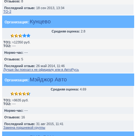
Отзывов:
8
Последний отзыв:
18 сен 2013, 13:34
TO-2
Кунцево
Организация:
Средняя оценка:
2.8
TO1:
≈12350 руб.
TO2:
---
Нормо-час:
---
Отзывов:
5
Последний отзыв:
26 май 2014, 11:46
Лучше бы поехал к не официалу или в АвтоРусь
Мэйджор Авто
Организация:
Средняя оценка:
4.69
TO1:
≈9635 руб.
TO2:
---
Нормо-час:
---
Отзывов:
16
Последний отзыв:
31 авг 2015, 11:41
Замена поршневой группы