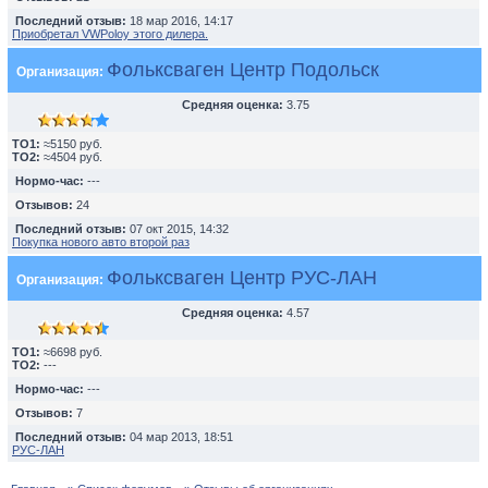
Последний отзыв:
18 мар 2016, 14:17
Приобретал VWPoloу этого дилера.
Фольксваген Центр Подольск
Организация:
Средняя оценка:
3.75
TO1:
≈5150 руб.
TO2:
≈4504 руб.
Нормо-час:
---
Отзывов:
24
Последний отзыв:
07 окт 2015, 14:32
Покупка нового авто второй раз
Фольксваген Центр РУС-ЛАН
Организация:
Средняя оценка:
4.57
TO1:
≈6698 руб.
TO2:
---
Нормо-час:
---
Отзывов:
7
Последний отзыв:
04 мар 2013, 18:51
РУС-ЛАН