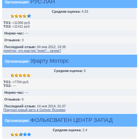
РУС-ЛАН
Организация:
Средняя оценка:
4.33
TO1:
≈11366 руб.
TO2:
≈11411 руб.
Нормо-час:
---
Отзывов:
3
Последний отзыв:
04 янв 2012, 19:35
понятно, что мастер "юлит".. зачем?
Урарту Моторс
Организация:
Средняя оценка:
5
TO1:
≈7704 руб.
TO2:
---
Нормо-час:
---
Отзывов:
6
Последний отзыв:
14 ноя 2014, 01:07
Покупал новый авто в Genser Ясенево
ФОЛЬКСВАГЕН ЦЕНТР ЗАПАД
Организация:
Средняя оценка:
2.4