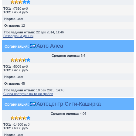
TO1:
≈7310 руб.
TO2:
≈4534 руб.
Нормо-час:
---
Отзывов:
12
Последний отзыв:
22 дек 2014, 11:46
Разводка на деньги
Авто Алеа
Организация:
Средняя оценка:
3.6
TO1:
≈5005 руб.
TO2:
≈4250 руб.
Нормо-час:
---
Отзывов:
45
Последний отзыв:
10 сен 2015, 14:43
Снова наступил на те же грабли
Автоцентр Сити-Каширка
Организация:
Средняя оценка:
4.06
TO1:
≈14500 руб.
TO2:
≈6038 руб.
Нормо-час:
---