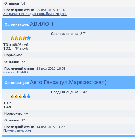
Отзывов:
34
Последний отзыв:
25 ноя 2015, 13:16
Забрали Поло Седан Рестайлинг Highline
АВИЛОН
Организация:
Средняя оценка:
3.71
TO1:
≈6606 руб.
TO2:
≈7849 руб.
Нормо-час:
---
Отзывов:
72
Последний отзыв:
13 июл 2018, 19:59
и снова АВИЛОН....
Авто Ганза (ул.Марксистская)
Организация:
Средняя оценка:
3.42
TO1:
---
TO2:
---
Нормо-час:
---
Отзывов:
12
Последний отзыв:
14 ноя 2015, 01:27
Покупка поло хэч