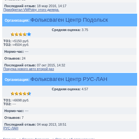
Последний отзыв:
18 мар 2016, 14:17
Приобретал VWPoloу этого дилера.
Фольксваген Центр Подольск
Организация:
Средняя оценка:
3.75
TO1:
≈5150 руб.
TO2:
≈4504 руб.
Нормо-час:
---
Отзывов:
24
Последний отзыв:
07 окт 2015, 14:32
Покупка нового авто второй раз
Фольксваген Центр РУС-ЛАН
Организация:
Средняя оценка:
4.57
TO1:
≈6698 руб.
TO2:
---
Нормо-час:
---
Отзывов:
7
Последний отзыв:
04 мар 2013, 18:51
РУС-ЛАН