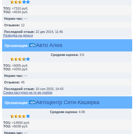
TO1:
≈7310 руб.
TO2:
≈4534 руб.
Нормо-час:
---
Отзывов:
12
Последний отзыв:
22 дек 2014, 11:46
Разводка на деньги
Авто Алеа
Организация:
Средняя оценка:
3.6
TO1:
≈5005 руб.
TO2:
≈4250 руб.
Нормо-час:
---
Отзывов:
45
Последний отзыв:
10 сен 2015, 14:43
Снова наступил на те же грабли
Автоцентр Сити-Каширка
Организация:
Средняя оценка:
4.06
TO1:
≈14500 руб.
TO2:
≈6038 руб.
Нормо-час:
---