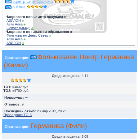
Автоцентр Сити-Каширка
Авто Алеа
Чаще всего новые авто покупают в
АВИЛОН
⍟
Авто Алеа
⍟
Genser (МКАД)
⍟
Чаще всего по гарантии обращаются в
Фольксваген Центр Север
⍟
Авто Алеа
⍟
АВИЛОН
⍟
Фольксваген Центр Германика
Организация:
(Химки)
Средняя оценка:
4.11
TO1:
≈4032 руб.
TO2:
≈9700 руб.
Нормо-час:
---
Отзывов:
9
Последний отзыв:
23 мар 2013, 20:29
Проведение ТО-3
Германика (Фили)
Организация:
Средняя оценка:
3.08