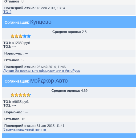
Отзывов:
8
Последний отзыв:
18 сен 2013, 13:34
TO-2
Кунцево
Организация:
Средняя оценка:
2.8
TO1:
≈12350 руб.
TO2:
---
Нормо-час:
---
Отзывов:
5
Последний отзыв:
26 май 2014, 11:46
Лучше бы поехал к не официалу или в АвтоРусь
Мэйджор Авто
Организация:
Средняя оценка:
4.69
TO1:
≈9635 руб.
TO2:
---
Нормо-час:
---
Отзывов:
16
Последний отзыв:
31 авг 2015, 11:41
Замена поршневой группы