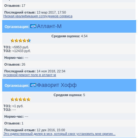
Отзывов:
17
Последний отзыв:
13 мар 2017, 17:50
Низкая квалификация сотрудников сервиса
Атлант-М
Организация:
Средняя оценка:
4.54
TO1:
≈5953 руб.
TO2:
≈12433 руб.
Нормо-час:
---
Отзывов:
26
Последний отзыв:
14 ноя 2018, 22:34
кузовной ремонт поло в атлант-м
Фаворит Хофф
Организация:
Средняя оценка:
5
TO1:
≈1 руб.
TO2:
---
Нормо-час:
---
Отзывов:
1
Последний отзыв:
12 дек 2016, 15:00
Это единственный дилер в мск, который смог установить мне оригин...