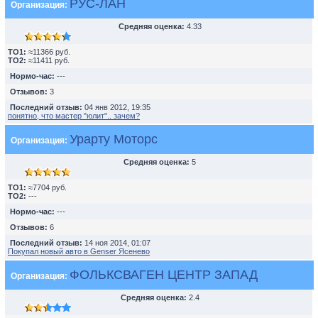
РУС-ЛАН
Организация:
Средняя оценка:
4.33
TO1:
≈11366 руб.
TO2:
≈11411 руб.
Нормо-час:
---
Отзывов:
3
Последний отзыв:
04 янв 2012, 19:35
понятно, что мастер "юлит".. зачем?
Урарту Моторс
Организация:
Средняя оценка:
5
TO1:
≈7704 руб.
TO2:
---
Нормо-час:
---
Отзывов:
6
Последний отзыв:
14 ноя 2014, 01:07
Покупал новый авто в Genser Ясенево
ФОЛЬКСВАГЕН ЦЕНТР ЗАПАД
Организация:
Средняя оценка:
2.4