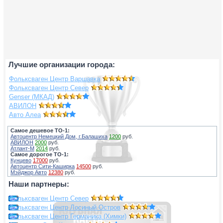
Лучшие организации города:
Фольксваген Центр Варшавка
Фольксваген Центр Север
Genser (МКАД)
АВИЛОН
Авто Алеа
Самое дешевое ТО-1:
Автоцентр Немецкий Дом, г.Балашиха
1200
руб.
АВИЛОН
2000
руб.
Атлант-М
2014
руб.
Самое дорогое ТО-1:
Кунцево
17000
руб.
Автоцентр Сити-Каширка
14500
руб.
Мэйджор Авто
12380
руб.
Наши партнеры:
Фольксваген Центр Север
Фольксваген Центр Лосиный Остров
Фольксваген Центр Германика (Химки)