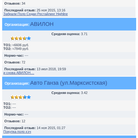
Отзывов:
34
Последний отзыв:
25 ноя 2015, 13:16
Забрали Поло Седан Рестайлинг Highline
АВИЛОН
Организация:
Средняя оценка:
3.71
TO1:
≈6606 руб.
TO2:
≈7849 руб.
Нормо-час:
---
Отзывов:
72
Последний отзыв:
13 июл 2018, 19:59
и снова АВИЛОН....
Авто Ганза (ул.Марксистская)
Организация:
Средняя оценка:
3.42
TO1:
---
TO2:
---
Нормо-час:
---
Отзывов:
12
Последний отзыв:
14 ноя 2015, 01:27
Покупка поло хэч