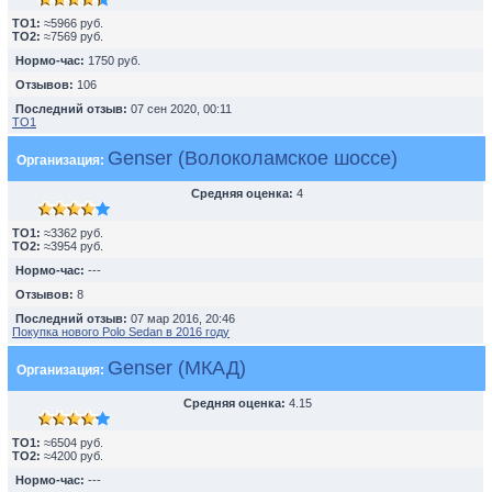
TO1:
≈5966 руб.
TO2:
≈7569 руб.
Нормо-час:
1750 руб.
Отзывов:
106
Последний отзыв:
07 сен 2020, 00:11
ТО1
Genser (Волоколамское шоссе)
Организация:
Средняя оценка:
4
TO1:
≈3362 руб.
TO2:
≈3954 руб.
Нормо-час:
---
Отзывов:
8
Последний отзыв:
07 мар 2016, 20:46
Покупка нового Polo Sedan в 2016 году
Genser (МКАД)
Организация:
Средняя оценка:
4.15
TO1:
≈6504 руб.
TO2:
≈4200 руб.
Нормо-час:
---