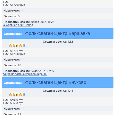
TO1:
---
TO2:
≈17700 руб.
Нормо-час:
---
Отзывов:
5
Последний отзыв:
30 ноя 2012, 11:23
О Сервисе в ФВ Запад
Фольксваген Центр Варшавка
Организация:
Средняя оценка:
4.62
TO1:
≈5791 руб.
TO2:
≈12640 руб.
Нормо-час:
---
Отзывов:
26
Последний отзыв:
23 авг 2014, 17:36
Акция по замене каркаса сидений
Фольксваген Центр Внуково
Организация:
Средняя оценка:
4.48
TO1:
≈4950 руб.
TO2:
≈9503 руб.
Нормо-час:
---
Отзывов:
21