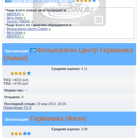
Фольксваген Центр Лосиный Остров
Чаще всего новые авто покупают в
АВИЛОН
⍟
Авто Алеа
⍟
Genser (МКАД)
⍟
Чаще всего по гарантии обращаются в
Фольксваген Центр Север
⍟
Авто Алеа
⍟
АВИЛОН
⍟
Фольксваген Центр Германика
Организация:
(Химки)
Средняя оценка:
4.11
TO1:
≈4032 руб.
TO2:
≈9700 руб.
Нормо-час:
---
Отзывов:
9
Последний отзыв:
23 мар 2013, 20:29
Проведение ТО-3
Германика (Фили)
Организация:
Средняя оценка:
3.08