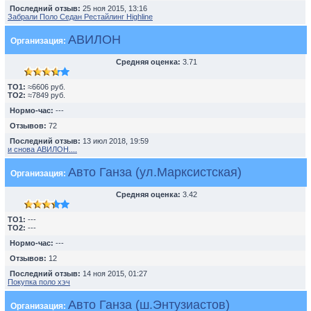
Последний отзыв:
25 ноя 2015, 13:16
Забрали Поло Седан Рестайлинг Highline
АВИЛОН
Организация:
Средняя оценка:
3.71
TO1:
≈6606 руб.
TO2:
≈7849 руб.
Нормо-час:
---
Отзывов:
72
Последний отзыв:
13 июл 2018, 19:59
и снова АВИЛОН....
Авто Ганза (ул.Марксистская)
Организация:
Средняя оценка:
3.42
TO1:
---
TO2:
---
Нормо-час:
---
Отзывов:
12
Последний отзыв:
14 ноя 2015, 01:27
Покупка поло хэч
Авто Ганза (ш.Энтузиастов)
Организация: