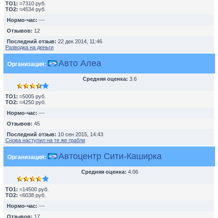
TO1:
≈7310 руб.
TO2:
≈4534 руб.
Нормо-час:
---
Отзывов:
12
Последний отзыв:
22 дек 2014, 11:46
Разводка на деньги
Авто Алеа
Организация:
Средняя оценка:
3.6
TO1:
≈5005 руб.
TO2:
≈4250 руб.
Нормо-час:
---
Отзывов:
45
Последний отзыв:
10 сен 2015, 14:43
Снова наступил на те же грабли
Автоцентр Сити-Каширка
Организация:
Средняя оценка:
4.06
TO1:
≈14500 руб.
TO2:
≈6038 руб.
Нормо-час:
---
Отзывов:
17