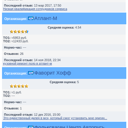
Последний отзыв:
13 мар 2017, 17:50
Низкая квалификация сотрудников сервиса
Атлант-М
Организация:
Средняя оценка:
4.54
TO1:
≈5953 руб.
TO2:
≈12433 руб.
Нормо-час:
---
Отзывов:
26
Последний отзыв:
14 ноя 2018, 22:34
кузовной ремонт поло в атлант-м
Фаворит Хофф
Организация:
Средняя оценка:
5
TO1:
≈1 руб.
TO2:
---
Нормо-час:
---
Отзывов:
1
Последний отзыв:
12 дек 2016, 15:00
Это единственный дилер в мск, который смог установить мне оригин...
Фольксваген Центр Авторусь