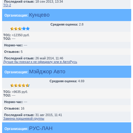
Последний отзыв:
18 сен 2013, 13:34
TO-2
Кунцево
Организация:
Средняя оценка:
2.8
TO1:
≈12350 руб.
TO2:
---
Нормо-час:
---
Отзывов:
5
Последний отзыв:
26 май 2014, 11:46
Лучше бы поехал к не официалу или в АвтоРусь
Мэйджор Авто
Организация:
Средняя оценка:
4.69
TO1:
≈9635 руб.
TO2:
---
Нормо-час:
---
Отзывов:
16
Последний отзыв:
31 авг 2015, 11:41
Замена поршневой группы
РУС-ЛАН
Организация: