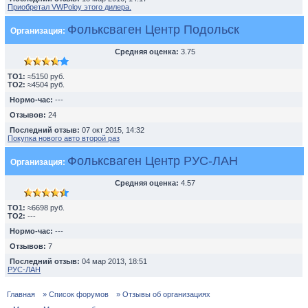
Приобретал VWPoloу этого дилера.
Фольксваген Центр Подольск
Организация:
Средняя оценка:
3.75
TO1:
≈5150 руб.
TO2:
≈4504 руб.
Нормо-час:
---
Отзывов:
24
Последний отзыв:
07 окт 2015, 14:32
Покупка нового авто второй раз
Фольксваген Центр РУС-ЛАН
Организация:
Средняя оценка:
4.57
TO1:
≈6698 руб.
TO2:
---
Нормо-час:
---
Отзывов:
7
Последний отзыв:
04 мар 2013, 18:51
РУС-ЛАН
Главная
» Список форумов
» Отзывы об организациях