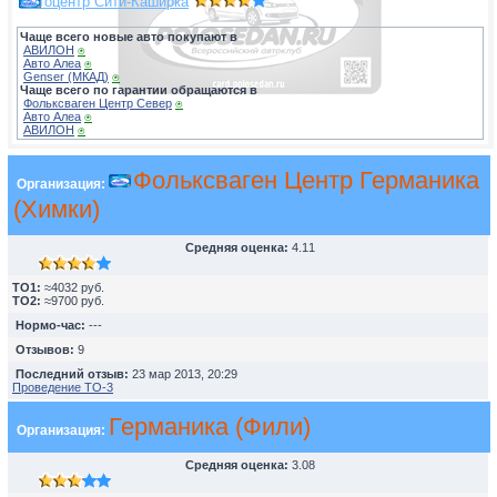
Автоцентр Сити-Каширка
Чаще всего новые авто покупают в
АВИЛОН
⍟
Авто Алеа
⍟
Genser (МКАД)
⍟
Чаще всего по гарантии обращаются в
Фольксваген Центр Север
⍟
Авто Алеа
⍟
АВИЛОН
⍟
Фольксваген Центр Германика
Организация:
(Химки)
Средняя оценка:
4.11
TO1:
≈4032 руб.
TO2:
≈9700 руб.
Нормо-час:
---
Отзывов:
9
Последний отзыв:
23 мар 2013, 20:29
Проведение ТО-3
Германика (Фили)
Организация:
Средняя оценка:
3.08