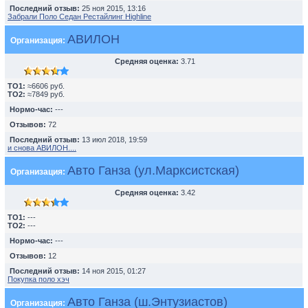
Последний отзыв:
25 ноя 2015, 13:16
Забрали Поло Седан Рестайлинг Highline
АВИЛОН
Организация:
Средняя оценка:
3.71
TO1:
≈6606 руб.
TO2:
≈7849 руб.
Нормо-час:
---
Отзывов:
72
Последний отзыв:
13 июл 2018, 19:59
и снова АВИЛОН....
Авто Ганза (ул.Марксистская)
Организация:
Средняя оценка:
3.42
TO1:
---
TO2:
---
Нормо-час:
---
Отзывов:
12
Последний отзыв:
14 ноя 2015, 01:27
Покупка поло хэч
Авто Ганза (ш.Энтузиастов)
Организация: