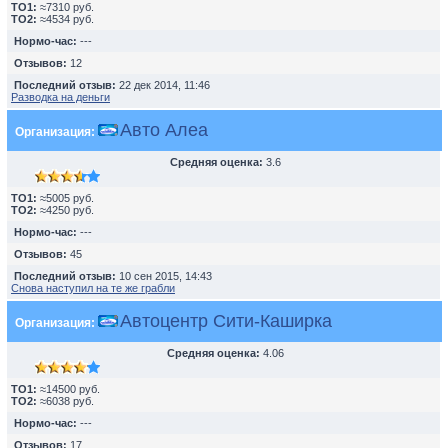
TO1:
≈7310 руб.
TO2:
≈4534 руб.
Нормо-час:
---
Отзывов:
12
Последний отзыв:
22 дек 2014, 11:46
Разводка на деньги
Авто Алеа
Организация:
Средняя оценка:
3.6
TO1:
≈5005 руб.
TO2:
≈4250 руб.
Нормо-час:
---
Отзывов:
45
Последний отзыв:
10 сен 2015, 14:43
Снова наступил на те же грабли
Автоцентр Сити-Каширка
Организация:
Средняя оценка:
4.06
TO1:
≈14500 руб.
TO2:
≈6038 руб.
Нормо-час:
---
Отзывов:
17