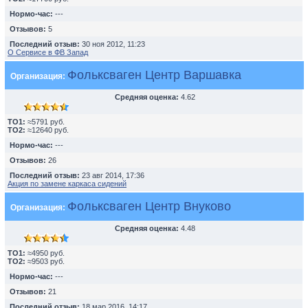
Нормо-час:
---
Отзывов:
5
Последний отзыв:
30 ноя 2012, 11:23
О Сервисе в ФВ Запад
Фольксваген Центр Варшавка
Организация:
Средняя оценка:
4.62
TO1:
≈5791 руб.
TO2:
≈12640 руб.
Нормо-час:
---
Отзывов:
26
Последний отзыв:
23 авг 2014, 17:36
Акция по замене каркаса сидений
Фольксваген Центр Внуково
Организация:
Средняя оценка:
4.48
TO1:
≈4950 руб.
TO2:
≈9503 руб.
Нормо-час:
---
Отзывов:
21
Последний отзыв:
18 мар 2016, 14:17