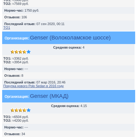
TO1:
≈5966 руб.
TO2:
≈7569 руб.
Нормо-час:
1750 руб.
Отзывов:
106
Последний отзыв:
07 сен 2020, 00:11
ТО1
Genser (Волоколамское шоссе)
Организация:
Средняя оценка:
4
TO1:
≈3362 руб.
TO2:
≈3954 руб.
Нормо-час:
---
Отзывов:
8
Последний отзыв:
07 мар 2016, 20:46
Покупка нового Polo Sedan в 2016 году
Genser (МКАД)
Организация:
Средняя оценка:
4.15
TO1:
≈6504 руб.
TO2:
≈4200 руб.
Нормо-час:
---
Отзывов:
34