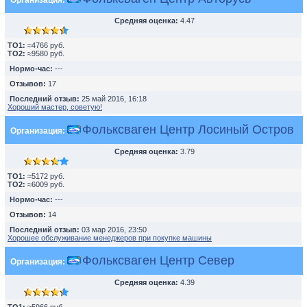
Организация:
Средняя оценка:
4.47
TO1:
≈4766 руб.
TO2:
≈9580 руб.
Нормо-час:
---
Отзывов:
17
Последний отзыв:
25 май 2016, 16:18
Хороший мастер, советую!
Фольксваген Центр Лосиный Остров
Организация:
Средняя оценка:
3.79
TO1:
≈5172 руб.
TO2:
≈6009 руб.
Нормо-час:
---
Отзывов:
14
Последний отзыв:
03 мар 2016, 23:50
Хорошее обслуживание менеджеров при покупке машины
Фольксваген Центр Север
Организация:
Средняя оценка:
4.39