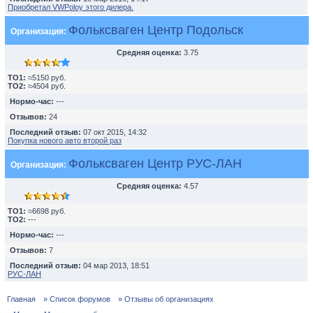
Приобретал VWPoloу этого дилера.
Фольксваген Центр Подольск
Организация:
Средняя оценка:
3.75
TO1:
≈5150 руб.
TO2:
≈4504 руб.
Нормо-час:
---
Отзывов:
24
Последний отзыв:
07 окт 2015, 14:32
Покупка нового авто второй раз
Фольксваген Центр РУС-ЛАН
Организация:
Средняя оценка:
4.57
TO1:
≈6698 руб.
TO2:
---
Нормо-час:
---
Отзывов:
7
Последний отзыв:
04 мар 2013, 18:51
РУС-ЛАН
Главная
» Список форумов
» Отзывы об организациях