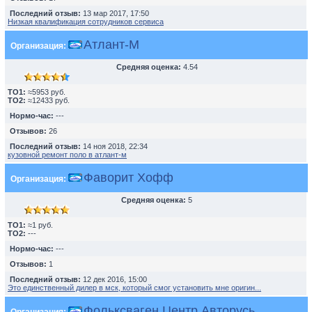
Последний отзыв:
13 мар 2017, 17:50
Низкая квалификация сотрудников сервиса
Атлант-М
Организация:
Средняя оценка:
4.54
TO1:
≈5953 руб.
TO2:
≈12433 руб.
Нормо-час:
---
Отзывов:
26
Последний отзыв:
14 ноя 2018, 22:34
кузовной ремонт поло в атлант-м
Фаворит Хофф
Организация:
Средняя оценка:
5
TO1:
≈1 руб.
TO2:
---
Нормо-час:
---
Отзывов:
1
Последний отзыв:
12 дек 2016, 15:00
Это единственный дилер в мск, который смог установить мне оригин...
Фольксваген Центр Авторусь