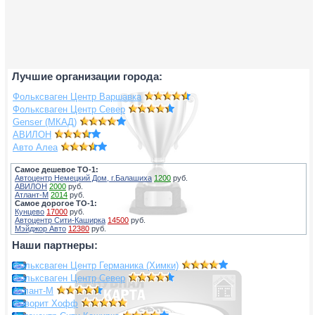
Лучшие организации города:
Фольксваген Центр Варшавка
Фольксваген Центр Север
Genser (МКАД)
АВИЛОН
Авто Алеа
Самое дешевое ТО-1:
Автоцентр Немецкий Дом, г.Балашиха
1200
руб.
АВИЛОН
2000
руб.
Атлант-М
2014
руб.
Самое дорогое ТО-1:
Кунцево
17000
руб.
Автоцентр Сити-Каширка
14500
руб.
Мэйджор Авто
12380
руб.
Наши партнеры:
Фольксваген Центр Германика (Химки)
Фольксваген Центр Север
Атлант-М
Фаворит Хофф