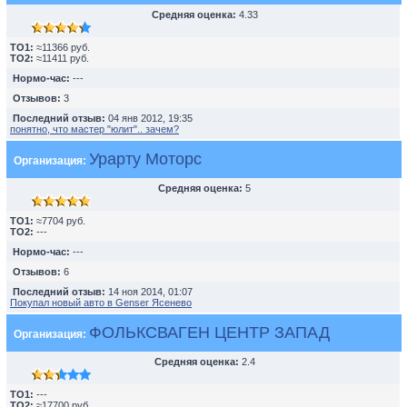
Средняя оценка:
4.33
TO1:
≈11366 руб.
TO2:
≈11411 руб.
Нормо-час:
---
Отзывов:
3
Последний отзыв:
04 янв 2012, 19:35
понятно, что мастер "юлит".. зачем?
Урарту Моторс
Организация:
Средняя оценка:
5
TO1:
≈7704 руб.
TO2:
---
Нормо-час:
---
Отзывов:
6
Последний отзыв:
14 ноя 2014, 01:07
Покупал новый авто в Genser Ясенево
ФОЛЬКСВАГЕН ЦЕНТР ЗАПАД
Организация:
Средняя оценка:
2.4
TO1:
---
TO2:
≈17700 руб.