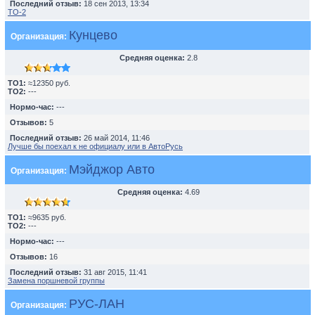
Последний отзыв:
18 сен 2013, 13:34
TO-2
Кунцево
Организация:
Средняя оценка:
2.8
TO1:
≈12350 руб.
TO2:
---
Нормо-час:
---
Отзывов:
5
Последний отзыв:
26 май 2014, 11:46
Лучше бы поехал к не официалу или в АвтоРусь
Мэйджор Авто
Организация:
Средняя оценка:
4.69
TO1:
≈9635 руб.
TO2:
---
Нормо-час:
---
Отзывов:
16
Последний отзыв:
31 авг 2015, 11:41
Замена поршневой группы
РУС-ЛАН
Организация: