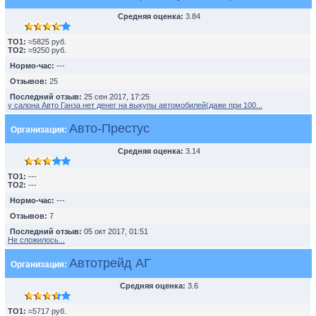
Средняя оценка:
3.84
TO1:
≈5825 руб.
TO2:
≈9250 руб.
Нормо-час:
---
Отзывов:
25
Последний отзыв:
25 сен 2017, 17:25
у салона Авто Ганза нет денег на выкупы автомобилей(даже при 100...
Авто-Престус
Организация:
Средняя оценка:
3.14
TO1:
---
TO2:
---
Нормо-час:
---
Отзывов:
7
Последний отзыв:
05 окт 2017, 01:51
Не сложилось...
Автотрейд АГ
Организация:
Средняя оценка:
3.6
TO1:
≈5717 руб.