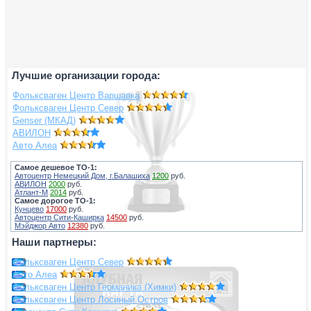
Лучшие организации города:
Фольксваген Центр Варшавка
Фольксваген Центр Север
Genser (МКАД)
АВИЛОН
Авто Алеа
Самое дешевое ТО-1:
Автоцентр Немецкий Дом, г.Балашиха
1200
руб.
АВИЛОН
2000
руб.
Атлант-М
2014
руб.
Самое дорогое ТО-1:
Кунцево
17000
руб.
Автоцентр Сити-Каширка
14500
руб.
Мэйджор Авто
12380
руб.
Наши партнеры:
Фольксваген Центр Север
Авто Алеа
Фольксваген Центр Германика (Химки)
Фольксваген Центр Лосиный Остров