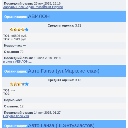
Последний отзыв:
25 ноя 2015, 13:16
Забрали Поло Седан Рестайлинг Highline
АВИЛОН
Организация:
Средняя оценка:
3.71
TO1:
≈6606 руб.
TO2:
≈7849 руб.
Нормо-час:
---
Отзывов:
72
Последний отзыв:
13 июл 2018, 19:59
и снова АВИЛОН....
Авто Ганза (ул.Марксистская)
Организация:
Средняя оценка:
3.42
TO1:
---
TO2:
---
Нормо-час:
---
Отзывов:
12
Последний отзыв:
14 ноя 2015, 01:27
Покупка поло хэч
Авто Ганза (ш.Энтузиастов)
Организация: