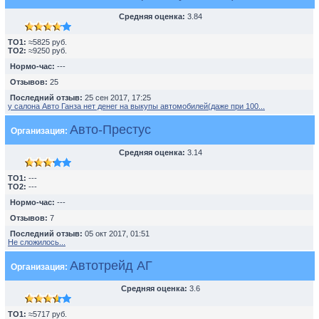
Средняя оценка:
3.84
TO1:
≈5825 руб.
TO2:
≈9250 руб.
Нормо-час:
---
Отзывов:
25
Последний отзыв:
25 сен 2017, 17:25
у салона Авто Ганза нет денег на выкупы автомобилей(даже при 100...
Авто-Престус
Организация:
Средняя оценка:
3.14
TO1:
---
TO2:
---
Нормо-час:
---
Отзывов:
7
Последний отзыв:
05 окт 2017, 01:51
Не сложилось...
Автотрейд АГ
Организация:
Средняя оценка:
3.6
TO1:
≈5717 руб.