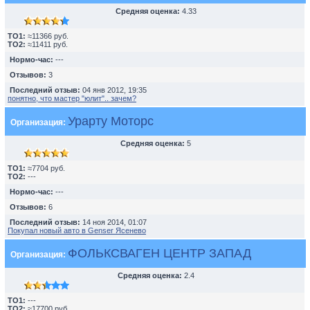
Средняя оценка:
4.33
TO1:
≈11366 руб.
TO2:
≈11411 руб.
Нормо-час:
---
Отзывов:
3
Последний отзыв:
04 янв 2012, 19:35
понятно, что мастер "юлит".. зачем?
Урарту Моторс
Организация:
Средняя оценка:
5
TO1:
≈7704 руб.
TO2:
---
Нормо-час:
---
Отзывов:
6
Последний отзыв:
14 ноя 2014, 01:07
Покупал новый авто в Genser Ясенево
ФОЛЬКСВАГЕН ЦЕНТР ЗАПАД
Организация:
Средняя оценка:
2.4
TO1:
---
TO2:
≈17700 руб.