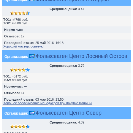
Организация:
Средняя оценка:
4.47
TO1:
≈4766 руб.
TO2:
≈9580 руб.
Нормо-час:
---
Отзывов:
17
Последний отзыв:
25 май 2016, 16:18
Хороший мастер, советую!
Фольксваген Центр Лосиный Остров
Организация:
Средняя оценка:
3.79
TO1:
≈5172 руб.
TO2:
≈6009 руб.
Нормо-час:
---
Отзывов:
14
Последний отзыв:
03 мар 2016, 23:50
Хорошее обслуживание менеджеров при покупке машины
Фольксваген Центр Север
Организация:
Средняя оценка:
4.39