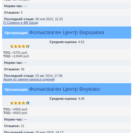
Нормо-час:
---
Отзывов:
5
Последний отзыв:
30 ноя 2012, 11:23
О Сервисе в ФВ Запад
Фольксваген Центр Варшавка
Организация:
Средняя оценка:
4.62
TO1:
≈5791 руб.
TO2:
≈12640 руб.
Нормо-час:
---
Отзывов:
26
Последний отзыв:
23 авг 2014, 17:36
Акция по замене каркаса сидений
Фольксваген Центр Внуково
Организация:
Средняя оценка:
4.48
TO1:
≈4950 руб.
TO2:
≈9503 руб.
Нормо-час:
---
Отзывов:
21
Последний отзыв:
18 мар 2016, 14:17