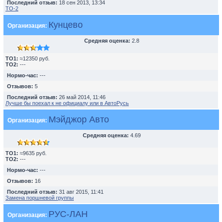
Последний отзыв:
18 сен 2013, 13:34
TO-2
Кунцево
Организация:
Средняя оценка:
2.8
TO1:
≈12350 руб.
TO2:
---
Нормо-час:
---
Отзывов:
5
Последний отзыв:
26 май 2014, 11:46
Лучше бы поехал к не официалу или в АвтоРусь
Мэйджор Авто
Организация:
Средняя оценка:
4.69
TO1:
≈9635 руб.
TO2:
---
Нормо-час:
---
Отзывов:
16
Последний отзыв:
31 авг 2015, 11:41
Замена поршневой группы
РУС-ЛАН
Организация: