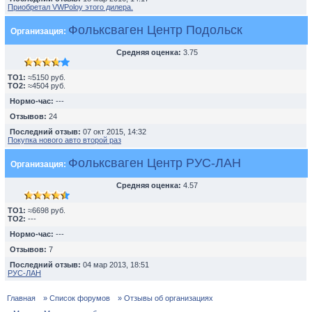
Приобретал VWPoloу этого дилера.
Фольксваген Центр Подольск
Организация:
Средняя оценка:
3.75
TO1:
≈5150 руб.
TO2:
≈4504 руб.
Нормо-час:
---
Отзывов:
24
Последний отзыв:
07 окт 2015, 14:32
Покупка нового авто второй раз
Фольксваген Центр РУС-ЛАН
Организация:
Средняя оценка:
4.57
TO1:
≈6698 руб.
TO2:
---
Нормо-час:
---
Отзывов:
7
Последний отзыв:
04 мар 2013, 18:51
РУС-ЛАН
Главная
» Список форумов
» Отзывы об организациях