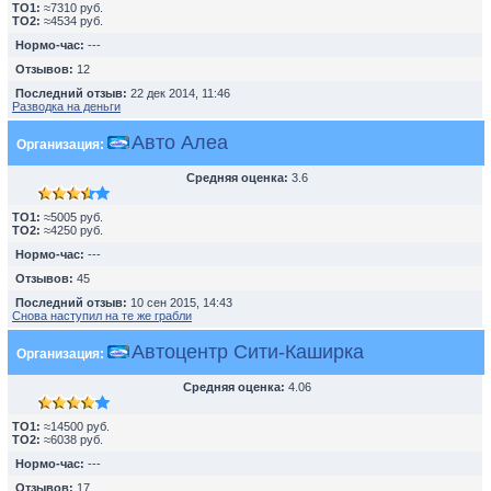
TO1:
≈7310 руб.
TO2:
≈4534 руб.
Нормо-час:
---
Отзывов:
12
Последний отзыв:
22 дек 2014, 11:46
Разводка на деньги
Авто Алеа
Организация:
Средняя оценка:
3.6
TO1:
≈5005 руб.
TO2:
≈4250 руб.
Нормо-час:
---
Отзывов:
45
Последний отзыв:
10 сен 2015, 14:43
Снова наступил на те же грабли
Автоцентр Сити-Каширка
Организация:
Средняя оценка:
4.06
TO1:
≈14500 руб.
TO2:
≈6038 руб.
Нормо-час:
---
Отзывов:
17