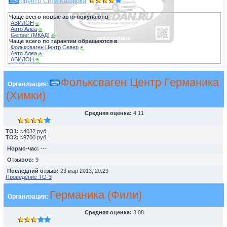
Автоцентр Сити-Каширка
Чаще всего новые авто покупают в
АВИЛОН
⍟
Авто Алеа
⍟
Genser (МКАД)
⍟
Чаще всего по гарантии обращаются в
Фольксваген Центр Север
⍟
Авто Алеа
⍟
АВИЛОН
⍟
Фольксваген Центр Германика
Организация:
(Химки)
Средняя оценка:
4.11
TO1:
≈4032 руб.
TO2:
≈9700 руб.
Нормо-час:
---
Отзывов:
9
Последний отзыв:
23 мар 2013, 20:29
Проведение ТО-3
Германика (Фили)
Организация:
Средняя оценка:
3.08