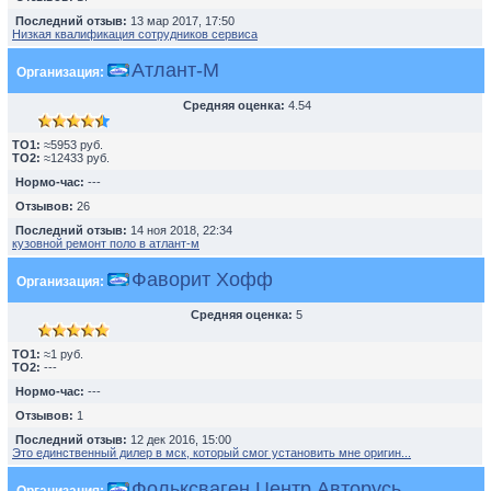
Последний отзыв:
13 мар 2017, 17:50
Низкая квалификация сотрудников сервиса
Атлант-М
Организация:
Средняя оценка:
4.54
TO1:
≈5953 руб.
TO2:
≈12433 руб.
Нормо-час:
---
Отзывов:
26
Последний отзыв:
14 ноя 2018, 22:34
кузовной ремонт поло в атлант-м
Фаворит Хофф
Организация:
Средняя оценка:
5
TO1:
≈1 руб.
TO2:
---
Нормо-час:
---
Отзывов:
1
Последний отзыв:
12 дек 2016, 15:00
Это единственный дилер в мск, который смог установить мне оригин...
Фольксваген Центр Авторусь