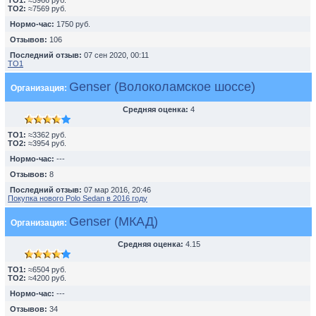
TO1:
≈5966 руб.
TO2:
≈7569 руб.
Нормо-час:
1750 руб.
Отзывов:
106
Последний отзыв:
07 сен 2020, 00:11
ТО1
Genser (Волоколамское шоссе)
Организация:
Средняя оценка:
4
TO1:
≈3362 руб.
TO2:
≈3954 руб.
Нормо-час:
---
Отзывов:
8
Последний отзыв:
07 мар 2016, 20:46
Покупка нового Polo Sedan в 2016 году
Genser (МКАД)
Организация:
Средняя оценка:
4.15
TO1:
≈6504 руб.
TO2:
≈4200 руб.
Нормо-час:
---
Отзывов:
34