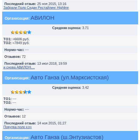
Последний отзыв:
25 ноя 2015, 13:16
Забрали Поло Седан Рестайлинг Highline
АВИЛОН
Организация:
Средняя оценка:
3.71
TO1:
≈6606 руб.
TO2:
≈7849 руб.
Нормо-час:
---
Отзывов:
72
Последний отзыв:
13 июл 2018, 19:59
и снова АВИЛОН....
Авто Ганза (ул.Марксистская)
Организация:
Средняя оценка:
3.42
TO1:
---
TO2:
---
Нормо-час:
---
Отзывов:
12
Последний отзыв:
14 ноя 2015, 01:27
Покупка поло хэч
Авто Ганза (ш.Энтузиастов)
Организация: