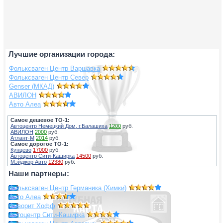
Лучшие организации города:
Фольксваген Центр Варшавка
Фольксваген Центр Север
Genser (МКАД)
АВИЛОН
Авто Алеа
Самое дешевое ТО-1:
Автоцентр Немецкий Дом, г.Балашиха
1200
руб.
АВИЛОН
2000
руб.
Атлант-М
2014
руб.
Самое дорогое ТО-1:
Кунцево
17000
руб.
Автоцентр Сити-Каширка
14500
руб.
Мэйджор Авто
12380
руб.
Наши партнеры:
Фольксваген Центр Германика (Химки)
Авто Алеа
Фаворит Хофф
Автоцентр Сити-Каширка