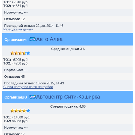
TO1:
≈7310 руб.
TO2:
≈4534 руб.
Нормо-час:
---
Отзывов:
12
Последний отзыв:
22 дек 2014, 11:46
Разводка на деньги
Авто Алеа
Организация:
Средняя оценка:
3.6
TO1:
≈5005 руб.
TO2:
≈4250 руб.
Нормо-час:
---
Отзывов:
45
Последний отзыв:
10 сен 2015, 14:43
Снова наступил на те же грабли
Автоцентр Сити-Каширка
Организация:
Средняя оценка:
4.06
TO1:
≈14500 руб.
TO2:
≈6038 руб.
Нормо-час:
---
Отзывов:
17