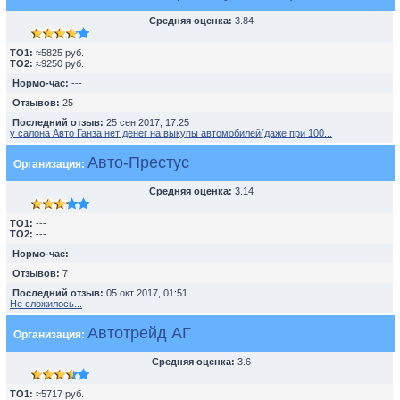
Средняя оценка:
3.84
TO1:
≈5825 руб.
TO2:
≈9250 руб.
Нормо-час:
---
Отзывов:
25
Последний отзыв:
25 сен 2017, 17:25
у салона Авто Ганза нет денег на выкупы автомобилей(даже при 100...
Авто-Престус
Организация:
Средняя оценка:
3.14
TO1:
---
TO2:
---
Нормо-час:
---
Отзывов:
7
Последний отзыв:
05 окт 2017, 01:51
Не сложилось...
Автотрейд АГ
Организация:
Средняя оценка:
3.6
TO1:
≈5717 руб.