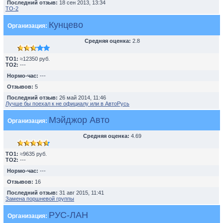
Последний отзыв:
18 сен 2013, 13:34
TO-2
Кунцево
Организация:
Средняя оценка:
2.8
TO1:
≈12350 руб.
TO2:
---
Нормо-час:
---
Отзывов:
5
Последний отзыв:
26 май 2014, 11:46
Лучше бы поехал к не официалу или в АвтоРусь
Мэйджор Авто
Организация:
Средняя оценка:
4.69
TO1:
≈9635 руб.
TO2:
---
Нормо-час:
---
Отзывов:
16
Последний отзыв:
31 авг 2015, 11:41
Замена поршневой группы
РУС-ЛАН
Организация: