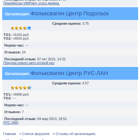
Приобретал VWPoloу этого дилера.
Фольксваген Центр Подольск
Организация:
Средняя оценка:
3.75
TO1:
≈5150 руб.
TO2:
≈4504 руб.
Нормо-час:
---
Отзывов:
24
Последний отзыв:
07 окт 2015, 14:32
Покупка нового авто второй раз
Фольксваген Центр РУС-ЛАН
Организация:
Средняя оценка:
4.57
TO1:
≈6698 руб.
TO2:
---
Нормо-час:
---
Отзывов:
7
Последний отзыв:
04 мар 2013, 18:51
РУС-ЛАН
Главная
» Список форумов
» Отзывы об организациях