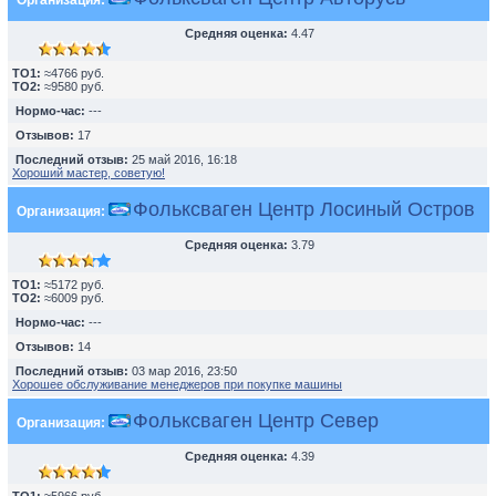
Организация:
Средняя оценка:
4.47
TO1:
≈4766 руб.
TO2:
≈9580 руб.
Нормо-час:
---
Отзывов:
17
Последний отзыв:
25 май 2016, 16:18
Хороший мастер, советую!
Фольксваген Центр Лосиный Остров
Организация:
Средняя оценка:
3.79
TO1:
≈5172 руб.
TO2:
≈6009 руб.
Нормо-час:
---
Отзывов:
14
Последний отзыв:
03 мар 2016, 23:50
Хорошее обслуживание менеджеров при покупке машины
Фольксваген Центр Север
Организация:
Средняя оценка:
4.39