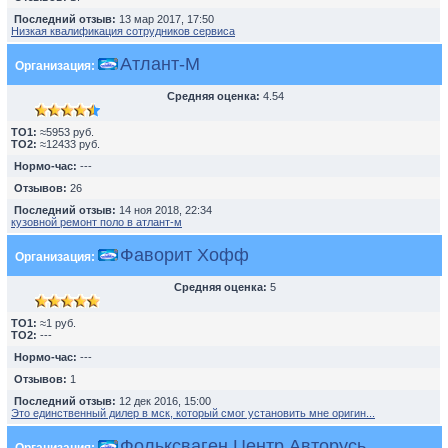
Последний отзыв:
13 мар 2017, 17:50
Низкая квалификация сотрудников сервиса
Атлант-М
Организация:
Средняя оценка:
4.54
TO1:
≈5953 руб.
TO2:
≈12433 руб.
Нормо-час:
---
Отзывов:
26
Последний отзыв:
14 ноя 2018, 22:34
кузовной ремонт поло в атлант-м
Фаворит Хофф
Организация:
Средняя оценка:
5
TO1:
≈1 руб.
TO2:
---
Нормо-час:
---
Отзывов:
1
Последний отзыв:
12 дек 2016, 15:00
Это единственный дилер в мск, который смог установить мне оригин...
Фольксваген Центр Авторусь