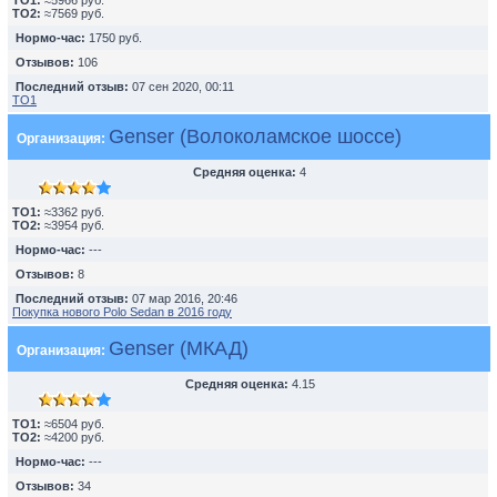
TO1:
≈5966 руб.
TO2:
≈7569 руб.
Нормо-час:
1750 руб.
Отзывов:
106
Последний отзыв:
07 сен 2020, 00:11
ТО1
Genser (Волоколамское шоссе)
Организация:
Средняя оценка:
4
TO1:
≈3362 руб.
TO2:
≈3954 руб.
Нормо-час:
---
Отзывов:
8
Последний отзыв:
07 мар 2016, 20:46
Покупка нового Polo Sedan в 2016 году
Genser (МКАД)
Организация:
Средняя оценка:
4.15
TO1:
≈6504 руб.
TO2:
≈4200 руб.
Нормо-час:
---
Отзывов:
34