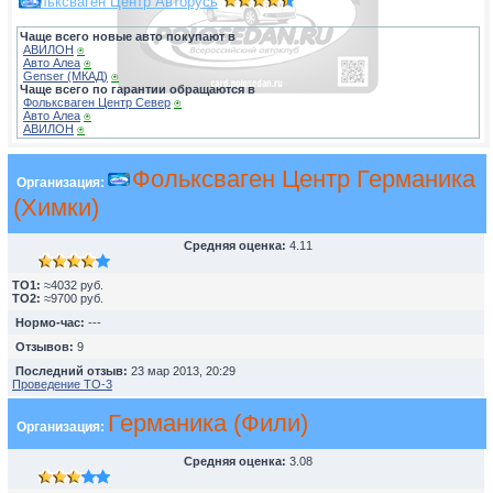
Фольксваген Центр Авторусь
Чаще всего новые авто покупают в
АВИЛОН
⍟
Авто Алеа
⍟
Genser (МКАД)
⍟
Чаще всего по гарантии обращаются в
Фольксваген Центр Север
⍟
Авто Алеа
⍟
АВИЛОН
⍟
Фольксваген Центр Германика
Организация:
(Химки)
Средняя оценка:
4.11
TO1:
≈4032 руб.
TO2:
≈9700 руб.
Нормо-час:
---
Отзывов:
9
Последний отзыв:
23 мар 2013, 20:29
Проведение ТО-3
Германика (Фили)
Организация:
Средняя оценка:
3.08