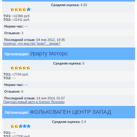
Средняя оценка:
4.33
TO1:
≈11366 руб.
TO2:
≈11411 руб.
Нормо-час:
---
Отзывов:
3
Последний отзыв:
04 янв 2012, 19:35
понятно, что мастер "юлит".. зачем?
Урарту Моторс
Организация:
Средняя оценка:
5
TO1:
≈7704 руб.
TO2:
---
Нормо-час:
---
Отзывов:
6
Последний отзыв:
14 ноя 2014, 01:07
Покупал новый авто в Genser Ясенево
ФОЛЬКСВАГЕН ЦЕНТР ЗАПАД
Организация:
Средняя оценка:
2.4
TO1:
---
TO2:
≈17700 руб.