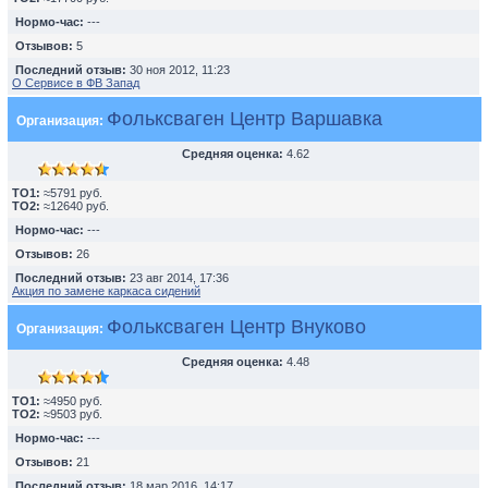
Нормо-час:
---
Отзывов:
5
Последний отзыв:
30 ноя 2012, 11:23
О Сервисе в ФВ Запад
Фольксваген Центр Варшавка
Организация:
Средняя оценка:
4.62
TO1:
≈5791 руб.
TO2:
≈12640 руб.
Нормо-час:
---
Отзывов:
26
Последний отзыв:
23 авг 2014, 17:36
Акция по замене каркаса сидений
Фольксваген Центр Внуково
Организация:
Средняя оценка:
4.48
TO1:
≈4950 руб.
TO2:
≈9503 руб.
Нормо-час:
---
Отзывов:
21
Последний отзыв:
18 мар 2016, 14:17