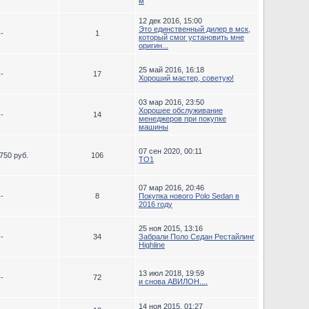
м
12 дек 2016, 15:00
Это единственный дилер в мск,
--
1
который смог установить мне
оригин...
25 май 2016, 16:18
--
17
Хороший мастер, советую!
03 мар 2016, 23:50
Хорошее обслуживание
--
14
менеджеров при покупке
машины
07 сен 2020, 00:11
750 руб.
106
ТО1
07 мар 2016, 20:46
--
8
Покупка нового Polo Sedan в
2016 году
25 ноя 2015, 13:16
--
34
Забрали Поло Седан Рестайлинг
Highline
13 июл 2018, 19:59
--
72
и снова АВИЛОН....
14 ноя 2015, 01:27