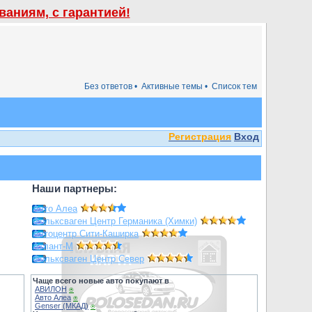
аниям, с гарантией!
Без ответов •
Активные темы •
Список тем
Регистрация
Вход
Наши партнеры:
Авто Алеа
Фольксваген Центр Германика (Химки)
Автоцентр Сити-Каширка
Атлант-М
Фольксваген Центр Север
Чаще всего новые авто покупают в
АВИЛОН
⍟
Авто Алеа
⍟
Genser (МКАД)
⍟