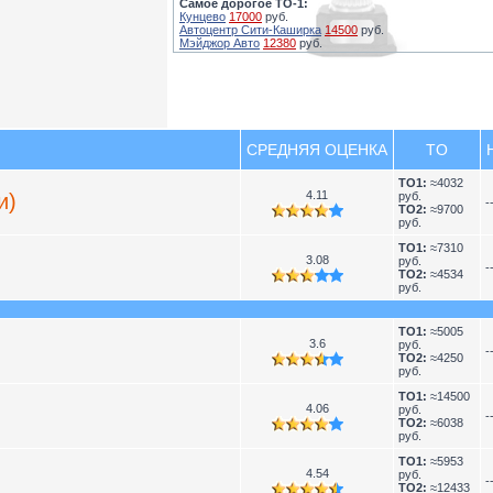
Самое дорогое ТО-1:
Кунцево
17000
руб.
Автоцентр Сити-Каширка
14500
руб.
Мэйджор Авто
12380
руб.
СРЕДНЯЯ ОЦЕНКА
TO
TO1:
≈4032
4.11
и)
руб.
-
TO2:
≈9700
руб.
TO1:
≈7310
3.08
руб.
-
TO2:
≈4534
руб.
TO1:
≈5005
3.6
руб.
-
TO2:
≈4250
руб.
TO1:
≈14500
4.06
руб.
-
TO2:
≈6038
руб.
TO1:
≈5953
4.54
руб.
-
TO2:
≈12433