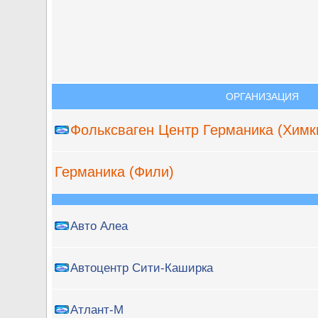
ОРГАНИЗАЦИЯ
Фольксваген Центр Германика (Химк
Германика (Фили)
Авто Алеа
Автоцентр Сити-Каширка
Атлант-М