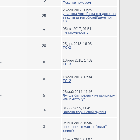
--
12
Покупка поло хэч
25 сен 2017, 17:25
у салона Авто Ганза нет денег на
--
25
выкупы автомобилей(даже при
100...
05 окт 2017, 01:51
--
7
Не сложилось...
25 дек 2013, 16:03
--
20
ТО-2
13 июн 2015, 17:37
--
8
ТО-3
18 сен 2013, 13:34
--
8
TO-2
26 май 2014, 11:46
--
5
Лучше бы поехал к не официалу
или в АвтоРусь
31 авг 2015, 11:41
--
16
Замена поршневой группы
04 янв 2012, 19:35
--
3
понятно, что мастер "юлит"..
зачем?
14 ноя 2014, 01:07