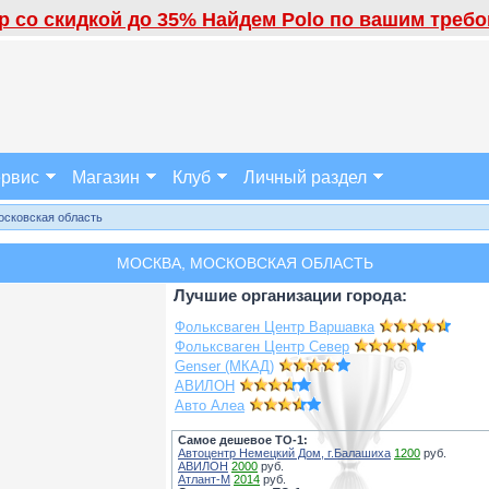
 со скидкой до 35% Найдем Polo по вашим требов
рвис
Магазин
Клуб
Личный раздел
осковская область
МОСКВА, МОСКОВСКАЯ ОБЛАСТЬ
Лучшие организации города:
Фольксваген Центр Варшавка
Фольксваген Центр Север
Genser (МКАД)
АВИЛОН
Авто Алеа
Самое дешевое ТО-1:
Автоцентр Немецкий Дом, г.Балашиха
1200
руб.
АВИЛОН
2000
руб.
Атлант-М
2014
руб.