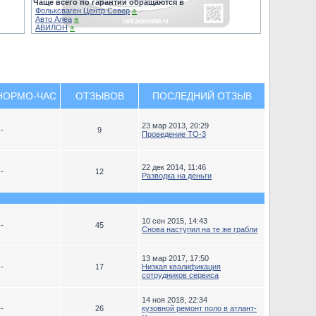
Чаще всего по гарантии обращаются в
Фольксваген Центр Север
⍟
Авто Алеа
⍟
АВИЛОН
⍟
НОРМО-ЧАС
ОТЗЫВОВ
ПОСЛЕДНИЙ ОТЗЫВ
23 мар 2013, 20:29
--
9
Проведение ТО-3
22 дек 2014, 11:46
--
12
Разводка на деньги
10 сен 2015, 14:43
--
45
Снова наступил на те же грабли
13 мар 2017, 17:50
--
17
Низкая квалификация
сотрудников сервиса
14 ноя 2018, 22:34
--
26
кузовной ремонт поло в атлант-