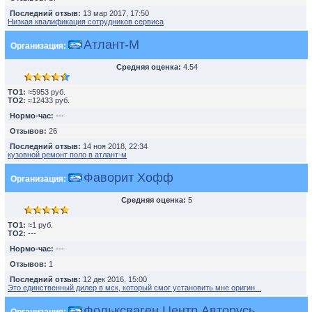
Последний отзыв:
13 мар 2017, 17:50
Низкая квалификация сотрудников сервиса
Атлант-М
Организация:
Средняя оценка:
4.54
TO1:
≈5953 руб.
TO2:
≈12433 руб.
Нормо-час:
---
Отзывов:
26
Последний отзыв:
14 ноя 2018, 22:34
кузовной ремонт поло в атлант-м
Фаворит Хофф
Организация:
Средняя оценка:
5
TO1:
≈1 руб.
TO2:
---
Нормо-час:
---
Отзывов:
1
Последний отзыв:
12 дек 2016, 15:00
Это единственный дилер в мск, который смог установить мне оригин...
Фольксваген Центр Авторусь