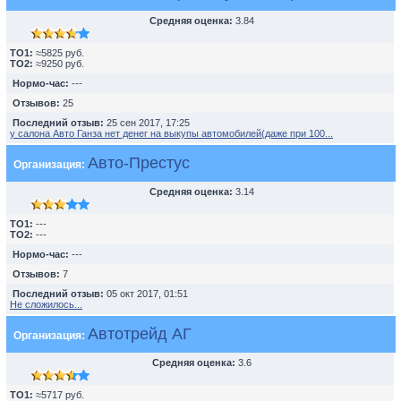
Средняя оценка:
3.84
TO1:
≈5825 руб.
TO2:
≈9250 руб.
Нормо-час:
---
Отзывов:
25
Последний отзыв:
25 сен 2017, 17:25
у салона Авто Ганза нет денег на выкупы автомобилей(даже при 100...
Авто-Престус
Организация:
Средняя оценка:
3.14
TO1:
---
TO2:
---
Нормо-час:
---
Отзывов:
7
Последний отзыв:
05 окт 2017, 01:51
Не сложилось...
Автотрейд АГ
Организация:
Средняя оценка:
3.6
TO1:
≈5717 руб.