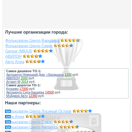
Лучшие организации города:
Фольксваген Центр Варшавка
Фольксваген Центр Север
Genser (МКАД)
АВИЛОН
Авто Алеа
Самое дешевое ТО-1:
Автоцентр Немецкий Дом, г.Балашиха
1200
руб.
АВИЛОН
2000
руб.
Атлант-М
2014
руб.
Самое дорогое ТО-1:
Кунцево
17000
руб.
Автоцентр Сити-Каширка
14500
руб.
Мэйджор Авто
12380
руб.
Наши партнеры:
Фольксваген Центр Лосиный Остров
Авто Алеа
Фольксваген Центр Север
Фольксваген Центр Авторусь