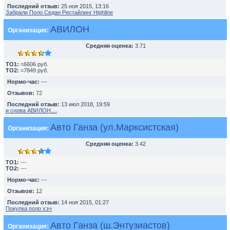
Последний отзыв:
25 ноя 2015, 13:16
Забрали Поло Седан Рестайлинг Highline
АВИЛОН
Организация:
Средняя оценка:
3.71
TO1:
≈6606 руб.
TO2:
≈7849 руб.
Нормо-час:
---
Отзывов:
72
Последний отзыв:
13 июл 2018, 19:59
и снова АВИЛОН....
Авто Ганза (ул.Марксистская)
Организация:
Средняя оценка:
3.42
TO1:
---
TO2:
---
Нормо-час:
---
Отзывов:
12
Последний отзыв:
14 ноя 2015, 01:27
Покупка поло хэч
Авто Ганза (ш.Энтузиастов)
Организация: