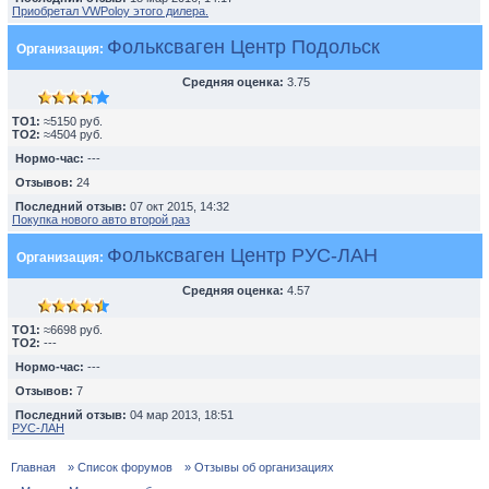
Приобретал VWPoloу этого дилера.
Фольксваген Центр Подольск
Организация:
Средняя оценка:
3.75
TO1:
≈5150 руб.
TO2:
≈4504 руб.
Нормо-час:
---
Отзывов:
24
Последний отзыв:
07 окт 2015, 14:32
Покупка нового авто второй раз
Фольксваген Центр РУС-ЛАН
Организация:
Средняя оценка:
4.57
TO1:
≈6698 руб.
TO2:
---
Нормо-час:
---
Отзывов:
7
Последний отзыв:
04 мар 2013, 18:51
РУС-ЛАН
Главная
» Список форумов
» Отзывы об организациях