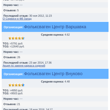
Нормо-час:
---
Отзывов:
5
Последний отзыв:
30 ноя 2012, 11:23
О Сервисе в ФВ Запад
Фольксваген Центр Варшавка
Организация:
Средняя оценка:
4.62
TO1:
≈5791 руб.
TO2:
≈12640 руб.
Нормо-час:
---
Отзывов:
26
Последний отзыв:
23 авг 2014, 17:36
Акция по замене каркаса сидений
Фольксваген Центр Внуково
Организация:
Средняя оценка:
4.48
TO1:
≈4950 руб.
TO2:
≈9503 руб.
Нормо-час:
---
Отзывов:
21
Последний отзыв:
18 мар 2016, 14:17