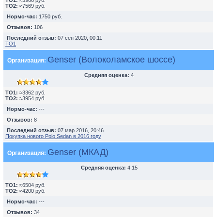
TO1:
≈5966 руб.
TO2:
≈7569 руб.
Нормо-час:
1750 руб.
Отзывов:
106
Последний отзыв:
07 сен 2020, 00:11
ТО1
Genser (Волоколамское шоссе)
Организация:
Средняя оценка:
4
TO1:
≈3362 руб.
TO2:
≈3954 руб.
Нормо-час:
---
Отзывов:
8
Последний отзыв:
07 мар 2016, 20:46
Покупка нового Polo Sedan в 2016 году
Genser (МКАД)
Организация:
Средняя оценка:
4.15
TO1:
≈6504 руб.
TO2:
≈4200 руб.
Нормо-час:
---
Отзывов:
34