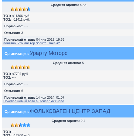
Средняя оценка:
4.33
TO1:
≈11366 руб.
TO2:
≈11411 руб.
Нормо-час:
---
Отзывов:
3
Последний отзыв:
04 янв 2012, 19:35
понятно, что мастер "юлит".. зачем?
Урарту Моторс
Организация:
Средняя оценка:
5
TO1:
≈7704 руб.
TO2:
---
Нормо-час:
---
Отзывов:
6
Последний отзыв:
14 ноя 2014, 01:07
Покупал новый авто в Genser Ясенево
ФОЛЬКСВАГЕН ЦЕНТР ЗАПАД
Организация:
Средняя оценка:
2.4
TO1:
---
TO2:
≈17700 руб.