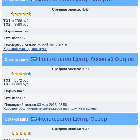
Организация:
Средняя оценка:
4.47
TO1:
≈4766 руб.
TO2:
≈9580 руб.
Нормо-час:
---
Отзывов:
17
Последний отзыв:
25 май 2016, 16:18
Хороший мастер, советую!
Фольксваген Центр Лосиный Остров
Организация:
Средняя оценка:
3.79
TO1:
≈5172 руб.
TO2:
≈6009 руб.
Нормо-час:
---
Отзывов:
14
Последний отзыв:
03 мар 2016, 23:50
Хорошее обслуживание менеджеров при покупке машины
Фольксваген Центр Север
Организация:
Средняя оценка:
4.39