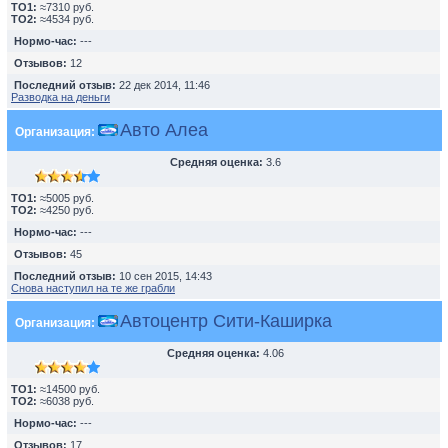
TO1:
≈7310 руб.
TO2:
≈4534 руб.
Нормо-час:
---
Отзывов:
12
Последний отзыв:
22 дек 2014, 11:46
Разводка на деньги
Авто Алеа
Организация:
Средняя оценка:
3.6
TO1:
≈5005 руб.
TO2:
≈4250 руб.
Нормо-час:
---
Отзывов:
45
Последний отзыв:
10 сен 2015, 14:43
Снова наступил на те же грабли
Автоцентр Сити-Каширка
Организация:
Средняя оценка:
4.06
TO1:
≈14500 руб.
TO2:
≈6038 руб.
Нормо-час:
---
Отзывов:
17