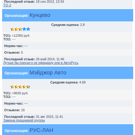
Последний отзыв:
18 сен 2013, 13:34
TO-2
Кунцево
Организация:
Средняя оценка:
2.8
TO1:
≈12350 руб.
TO2:
---
Нормо-час:
---
Отзывов:
5
Последний отзыв:
26 май 2014, 11:46
Лучше бы поехал к не официалу или в АвтоРусь
Мэйджор Авто
Организация:
Средняя оценка:
4.69
TO1:
≈9635 руб.
TO2:
---
Нормо-час:
---
Отзывов:
16
Последний отзыв:
31 авг 2015, 11:41
Замена поршневой группы
РУС-ЛАН
Организация: