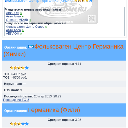
Фольксваген Центр Германика (Химки)
Чаще всего новые авто покупают в
АВИЛОН
⍟
Авто Алеа
⍟
Genser (МКАД)
⍟
Чаще всего по гарантии обращаются в
Фольксваген Центр Север
⍟
Авто Алеа
⍟
АВИЛОН
⍟
Фольксваген Центр Германика
Организация:
(Химки)
Средняя оценка:
4.11
TO1:
≈4032 руб.
TO2:
≈9700 руб.
Нормо-час:
---
Отзывов:
9
Последний отзыв:
23 мар 2013, 20:29
Проведение ТО-3
Германика (Фили)
Организация:
Средняя оценка:
3.08