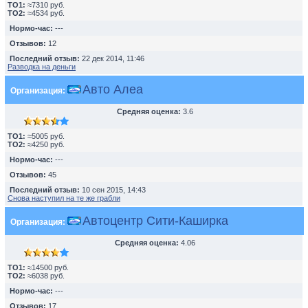
TO1:
≈7310 руб.
TO2:
≈4534 руб.
Нормо-час:
---
Отзывов:
12
Последний отзыв:
22 дек 2014, 11:46
Разводка на деньги
Авто Алеа
Организация:
Средняя оценка:
3.6
TO1:
≈5005 руб.
TO2:
≈4250 руб.
Нормо-час:
---
Отзывов:
45
Последний отзыв:
10 сен 2015, 14:43
Снова наступил на те же грабли
Автоцентр Сити-Каширка
Организация:
Средняя оценка:
4.06
TO1:
≈14500 руб.
TO2:
≈6038 руб.
Нормо-час:
---
Отзывов:
17