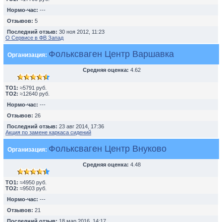
Нормо-час:
---
Отзывов:
5
Последний отзыв:
30 ноя 2012, 11:23
О Сервисе в ФВ Запад
Фольксваген Центр Варшавка
Организация:
Средняя оценка:
4.62
TO1:
≈5791 руб.
TO2:
≈12640 руб.
Нормо-час:
---
Отзывов:
26
Последний отзыв:
23 авг 2014, 17:36
Акция по замене каркаса сидений
Фольксваген Центр Внуково
Организация:
Средняя оценка:
4.48
TO1:
≈4950 руб.
TO2:
≈9503 руб.
Нормо-час:
---
Отзывов:
21
Последний отзыв:
18 мар 2016, 14:17