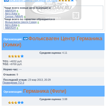
Фольксваген Центр Лосиный Остров
Чаще всего новые авто покупают в
АВИЛОН
⍟
Авто Алеа
⍟
Genser (МКАД)
⍟
Чаще всего по гарантии обращаются в
Фольксваген Центр Север
⍟
Авто Алеа
⍟
АВИЛОН
⍟
Фольксваген Центр Германика
Организация:
(Химки)
Средняя оценка:
4.11
TO1:
≈4032 руб.
TO2:
≈9700 руб.
Нормо-час:
---
Отзывов:
9
Последний отзыв:
23 мар 2013, 20:29
Проведение ТО-3
Германика (Фили)
Организация:
Средняя оценка:
3.08