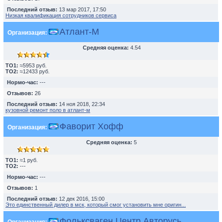
Последний отзыв:
13 мар 2017, 17:50
Низкая квалификация сотрудников сервиса
Атлант-М
Организация:
Средняя оценка:
4.54
TO1:
≈5953 руб.
TO2:
≈12433 руб.
Нормо-час:
---
Отзывов:
26
Последний отзыв:
14 ноя 2018, 22:34
кузовной ремонт поло в атлант-м
Фаворит Хофф
Организация:
Средняя оценка:
5
TO1:
≈1 руб.
TO2:
---
Нормо-час:
---
Отзывов:
1
Последний отзыв:
12 дек 2016, 15:00
Это единственный дилер в мск, который смог установить мне оригин...
Фольксваген Центр Авторусь