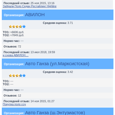
Последний отзыв:
25 ноя 2015, 13:16
Забрали Поло Седан Рестайлинг Highline
АВИЛОН
Организация:
Средняя оценка:
3.71
TO1:
≈6606 руб.
TO2:
≈7849 руб.
Нормо-час:
---
Отзывов:
72
Последний отзыв:
13 июл 2018, 19:59
и снова АВИЛОН....
Авто Ганза (ул.Марксистская)
Организация:
Средняя оценка:
3.42
TO1:
---
TO2:
---
Нормо-час:
---
Отзывов:
12
Последний отзыв:
14 ноя 2015, 01:27
Покупка поло хэч
Авто Ганза (ш.Энтузиастов)
Организация: