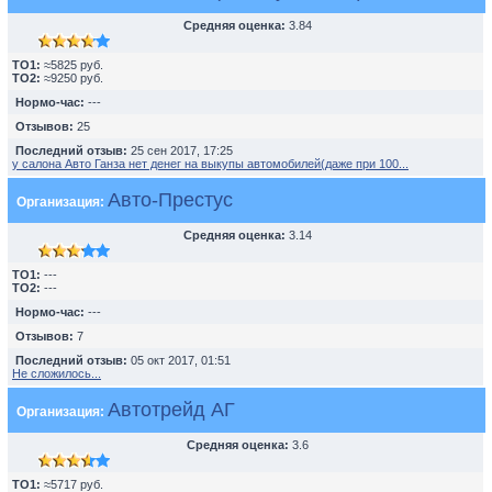
Средняя оценка:
3.84
TO1:
≈5825 руб.
TO2:
≈9250 руб.
Нормо-час:
---
Отзывов:
25
Последний отзыв:
25 сен 2017, 17:25
у салона Авто Ганза нет денег на выкупы автомобилей(даже при 100...
Авто-Престус
Организация:
Средняя оценка:
3.14
TO1:
---
TO2:
---
Нормо-час:
---
Отзывов:
7
Последний отзыв:
05 окт 2017, 01:51
Не сложилось...
Автотрейд АГ
Организация:
Средняя оценка:
3.6
TO1:
≈5717 руб.