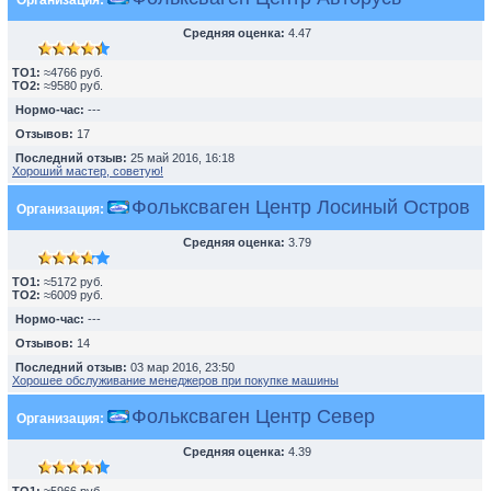
Организация:
Средняя оценка:
4.47
TO1:
≈4766 руб.
TO2:
≈9580 руб.
Нормо-час:
---
Отзывов:
17
Последний отзыв:
25 май 2016, 16:18
Хороший мастер, советую!
Фольксваген Центр Лосиный Остров
Организация:
Средняя оценка:
3.79
TO1:
≈5172 руб.
TO2:
≈6009 руб.
Нормо-час:
---
Отзывов:
14
Последний отзыв:
03 мар 2016, 23:50
Хорошее обслуживание менеджеров при покупке машины
Фольксваген Центр Север
Организация:
Средняя оценка:
4.39