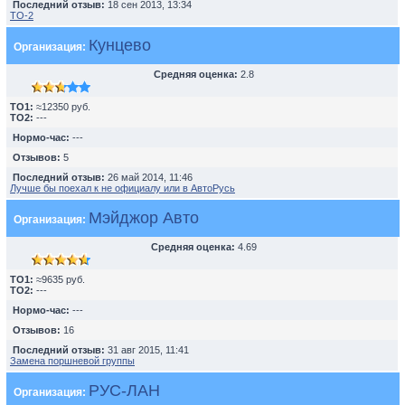
Последний отзыв:
18 сен 2013, 13:34
TO-2
Кунцево
Организация:
Средняя оценка:
2.8
TO1:
≈12350 руб.
TO2:
---
Нормо-час:
---
Отзывов:
5
Последний отзыв:
26 май 2014, 11:46
Лучше бы поехал к не официалу или в АвтоРусь
Мэйджор Авто
Организация:
Средняя оценка:
4.69
TO1:
≈9635 руб.
TO2:
---
Нормо-час:
---
Отзывов:
16
Последний отзыв:
31 авг 2015, 11:41
Замена поршневой группы
РУС-ЛАН
Организация: