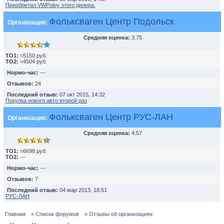
Приобретал VWPoloу этого дилера.
Фольксваген Центр Подольск
Организация:
Средняя оценка:
3.75
TO1:
≈5150 руб.
TO2:
≈4504 руб.
Нормо-час:
---
Отзывов:
24
Последний отзыв:
07 окт 2015, 14:32
Покупка нового авто второй раз
Фольксваген Центр РУС-ЛАН
Организация:
Средняя оценка:
4.57
TO1:
≈6698 руб.
TO2:
---
Нормо-час:
---
Отзывов:
7
Последний отзыв:
04 мар 2013, 18:51
РУС-ЛАН
Главная
» Список форумов
» Отзывы об организациях