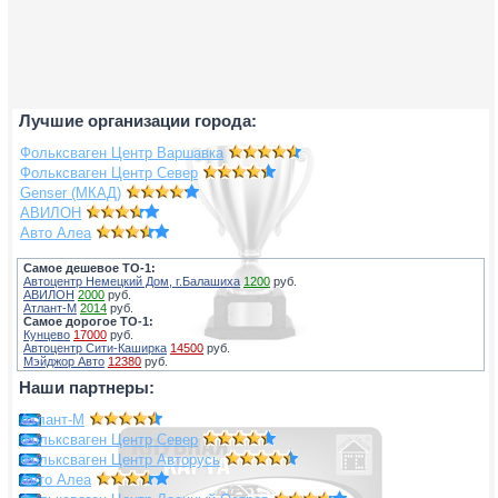
Лучшие организации города:
Фольксваген Центр Варшавка
Фольксваген Центр Север
Genser (МКАД)
АВИЛОН
Авто Алеа
Самое дешевое ТО-1:
Автоцентр Немецкий Дом, г.Балашиха
1200
руб.
АВИЛОН
2000
руб.
Атлант-М
2014
руб.
Самое дорогое ТО-1:
Кунцево
17000
руб.
Автоцентр Сити-Каширка
14500
руб.
Мэйджор Авто
12380
руб.
Наши партнеры:
Атлант-М
Фольксваген Центр Север
Фольксваген Центр Авторусь
Авто Алеа