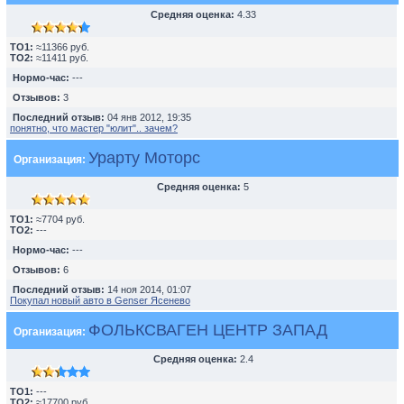
Средняя оценка:
4.33
TO1:
≈11366 руб.
TO2:
≈11411 руб.
Нормо-час:
---
Отзывов:
3
Последний отзыв:
04 янв 2012, 19:35
понятно, что мастер "юлит".. зачем?
Урарту Моторс
Организация:
Средняя оценка:
5
TO1:
≈7704 руб.
TO2:
---
Нормо-час:
---
Отзывов:
6
Последний отзыв:
14 ноя 2014, 01:07
Покупал новый авто в Genser Ясенево
ФОЛЬКСВАГЕН ЦЕНТР ЗАПАД
Организация:
Средняя оценка:
2.4
TO1:
---
TO2:
≈17700 руб.