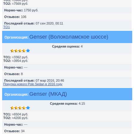
TO1:
≈5966 руб.
TO2:
≈7569 руб.
Нормо-час:
1750 руб.
Отзывов:
106
Последний отзыв:
07 сен 2020, 00:11
ТО1
Genser (Волоколамское шоссе)
Организация:
Средняя оценка:
4
TO1:
≈3362 руб.
TO2:
≈3954 руб.
Нормо-час:
---
Отзывов:
8
Последний отзыв:
07 мар 2016, 20:46
Покупка нового Polo Sedan в 2016 году
Genser (МКАД)
Организация:
Средняя оценка:
4.15
TO1:
≈6504 руб.
TO2:
≈4200 руб.
Нормо-час:
---
Отзывов:
34